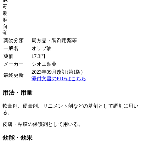
毒
劇
麻
向
覚
薬効分類
局方品・調剤用薬等
一般名
オリブ油
薬価
17.3
円
メーカー
シオエ製薬
2023年09月改訂(第1版)
最終更新
添付文書のPDFはこちら
用法・用量
軟膏剤、硬膏剤、リニメント剤などの基剤として調剤に用い
る。
皮膚・粘膜の保護剤として用いる。
効能・効果