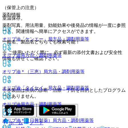
（保管上の注意）
薬剤情報
室温保存。
薬剤写真、用法用量、効能効果や後発品の情報が一度に参照
でき、関連情報へ簡単にアクセスができます。
オリブ油「ケンエー」
局方品・調剤用薬等
一般名、製品名どちらでも検索可能！
※ ご使用いただく際に、必ず最新の添付文書および安全性
オリブ油
局方品・調剤用薬等
情報も併せてご確認下さい。
オリブ油＊（三恵）
局方品・調剤用薬等
オリブ油「タイセイ」
局方品・調剤用薬等
※本製品は疾病の診断・治療・予防を目的としたプログラム
ではありません。
オリブ油
局方品・調剤用薬等
オリブ油＊（日興製薬）
局方品・調剤用薬等
ホーム
ノート