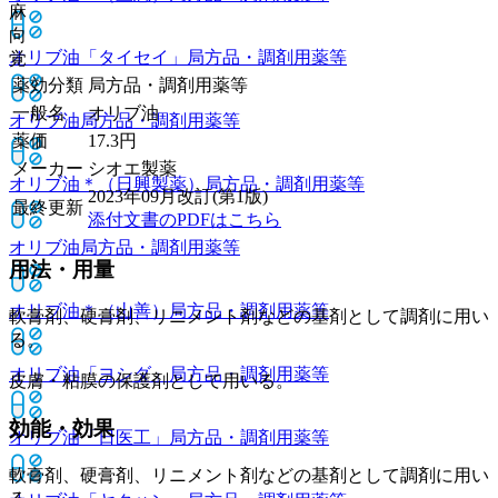
麻
向
オリブ油「タイセイ」
局方品・調剤用薬等
覚
薬効分類
局方品・調剤用薬等
一般名
オリブ油
オリブ油
局方品・調剤用薬等
薬価
17.3
円
メーカー
シオエ製薬
オリブ油＊（日興製薬）
局方品・調剤用薬等
2023年09月改訂(第1版)
最終更新
添付文書のPDFはこちら
オリブ油
局方品・調剤用薬等
用法・用量
オリブ油＊（山善）
局方品・調剤用薬等
軟膏剤、硬膏剤、リニメント剤などの基剤として調剤に用い
る。
オリブ油「ヨシダ」
局方品・調剤用薬等
皮膚・粘膜の保護剤として用いる。
効能・効果
オリブ油「日医工」
局方品・調剤用薬等
軟膏剤、硬膏剤、リニメント剤などの基剤として調剤に用い