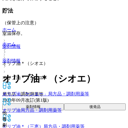
貯法
（保管上の注意）
ホーム
室温保存。
ホーム
薬剤情報
薬剤情報
オリブ油＊（シオエ）
オリブ油＊（シオエ）
オリブ油＊（シオエ）
オリブ油「ケンエー」
局方品・調剤用薬等
局方品・調剤用薬等
2023年09月改訂(第1版)
薬剤情報
後発品
オリブ油
局方品・調剤用薬等
他
毒
劇
オリブ油＊（三恵）
局方品・調剤用薬等