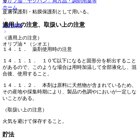
る。
オリブ油「ヤクハン」
局方品・調剤用薬等
ホーム
皮膚保護剤・粘膜保護剤として用いる。
適用上の注意、取扱い上の注意
薬剤情報
（適用上の注意）
オリブ油＊（シオエ）
１４．１． 薬剤使用時の注意
１４．１．１． １０℃以下になると固形分を析出すること
があるので、このような場合は用時加温して全部液化し、混
合後、使用すること。
１４．１．２． 本剤は原料に天然物が含まれているため、
その産地や採集時期により、製品の色調やにおいが一定しな
いことがある。
（取扱い上の注意）
火気を避けて保存すること。
貯法