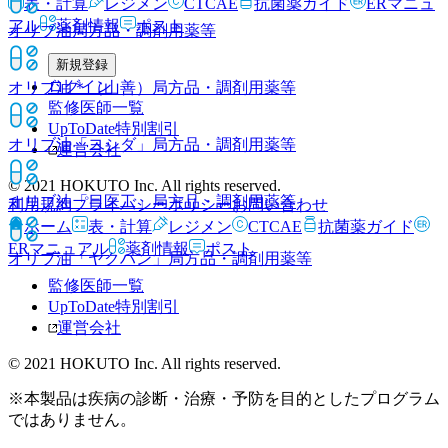
表・計算
レジメン
CTCAE
抗菌薬ガイド
ERマニュ
アル
薬剤情報
ポスト
オリブ油
局方品・調剤用薬等
新規登録
ログイン
オリブ油＊（山善）
局方品・調剤用薬等
監修医師一覧
UpToDate特別割引
オリブ油「ヨシダ」
局方品・調剤用薬等
運営会社
© 2021 HOKUTO Inc. All rights reserved.
オリブ油「日医工」
局方品・調剤用薬等
利用規約
プライバシーポリシー
お問い合わせ
ホーム
表・計算
レジメン
CTCAE
抗菌薬ガイド
ERマニュアル
薬剤情報
ポスト
オリブ油「ヤクハン」
局方品・調剤用薬等
監修医師一覧
UpToDate特別割引
運営会社
© 2021 HOKUTO Inc. All rights reserved.
※本製品は疾病の診断・治療・予防を目的としたプログラム
ではありません。