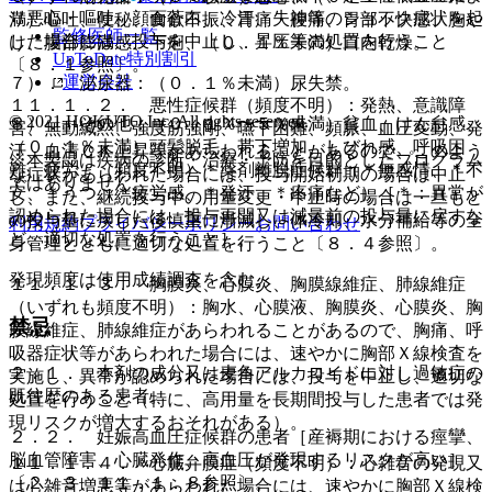
り悪心・嘔吐、顔面蒼白、冷汗、失神等のショック症状を起
満）嘔吐、便秘、食欲不振、胃痛・腹痛、胃部不快感、胸や
監修医師一覧
した場合には、投与を中止し、昇圧等の処置を行うこと
け、腹部膨満感、下痢、（０．１％未満）口内乾燥。
UpToDate特別割引
〔８．１参照〕。
運営会社
７）． 泌尿器：（０．１％未満）尿失禁。
１１．１．２． 悪性症候群（頻度不明）：発熱、意識障
© 2021 HOKUTO Inc. All rights reserved.
８）． その他：（０．１％〜５％未満）貧血、けん怠感、
害、無動緘黙、強度筋強剛、嚥下困難、頻脈、血圧変動、発
（０．１％未満）頭髪脱毛、帯下増加、しびれ感、呼吸困
汗、血清ＣＫ上昇等があらわれることがあるので、このよう
※本製品は疾病の診断・治療・予防を目的としたプログラム
難、疲労、（頻度不明）＊薬剤離脱症候群（＊無感情、＊不
な症状があらわれた場合には、投与開始初期の場合は中止
ではありません。
安、＊うつ、＊疲労感、＊発汗、＊疼痛など）［＊：異常が
し、また、継続投与中の用量変更・中止時の場合は一旦もと
認められた場合には、投与再開又は減量前の投与量に戻すな
の投与量に戻した後慎重に漸減し、体冷却、水分補給等の全
利用規約
プライバシーポリシー
お問い合わせ
ど、適切な処置を行うこと］。
身管理とともに適切な処置を行うこと〔８．４参照〕。
発現頻度は使用成績調査を含む。
１１．１．３． 胸膜炎、心膜炎、胸膜線維症、肺線維症
（いずれも頻度不明）：胸水、心膜液、胸膜炎、心膜炎、胸
禁忌
膜線維症、肺線維症があらわれることがあるので、胸痛、呼
吸器症状等があらわれた場合には、速やかに胸部Ｘ線検査を
２．１． 本剤の成分又は麦角アルカロイドに対し過敏症の
実施し、異常が認められた場合には、投与を中止し、適切な
既往歴のある患者。
処置を行うこと（特に、高用量を長期間投与した患者では発
現リスクが増大するおそれがある）。
２．２． 妊娠高血圧症候群の患者［産褥期における痙攣、
脳血管障害、心臓発作、高血圧が発現するリスクが高い］
１１．１．４． 心臓弁膜症（頻度不明）：心雑音の発現又
〔２．３、１１．１．８参照〕。
は心雑音増悪等があらわれた場合には、速やかに胸部Ｘ線検