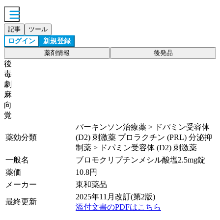
記事
ツール
ログイン
新規登録
薬剤情報
後発品
後
毒
劇
麻
向
覚
パーキンソン治療薬 > ドパミン受容体
薬効分類
(D2) 刺激薬 プロラクチン (PRL) 分泌抑
制薬 > ドパミン受容体 (D2) 刺激薬
一般名
ブロモクリプチンメシル酸塩2.5mg錠
薬価
10.8
円
メーカー
東和薬品
2025年11月改訂(第2版)
最終更新
添付文書のPDFはこちら