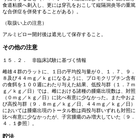
食道粘膜へ刺入し、更には穿孔をおこして縦隔洞炎等の重篤
な合併症を併発することがある）。
（取扱い上の注意）
アルミピロー開封後は遮光して保存すること。
その他の注意
１５．２． 非臨床試験に基づく情報
雌雄４群のラットに、１日の平均投与量が０、１．７、９．
８及び４４ｍｇ／ｋｇになるように、ブロモクリプチン含有
の食餌を１００週にわたり与えた結果、低投与群（１．７ｍ
ｇ／ｋｇ／日）では、雌における諸種の腫瘍出現数は、対照
（０ｍｇ／ｋｇ／日）に比べ有意に少なかった。また中およ
び高投与群（９．８ｍｇ／ｋｇ／日、４４ｍｇ／ｋｇ／日）
においては腫瘍出現のトータル数は両投与群いずれも対照に
比べ有意に少なかったが、子宮腫瘍のみ増大していた〔９．
４．１参照〕。
貯法