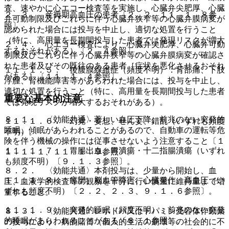
査、速やかに心エコー検査等を実施し、心臓弁尖肥厚、心臓
２．３． 産褥期高血圧の患者〔２．２、１１．１．８参
弁可動制限及びこれらに伴う心臓弁狭窄等の心臓弁膜病変が
照〕。
認められた場合には投与を中止し、適切な処置を行うこと
（特に、高用量を長期間投与した患者では発現リスクが増大
２．４． 心エコー検査により、心臓弁尖肥厚、心臓弁可動
するおそれがある）〔２．４参照〕。
制限及びこれらに伴う心臓弁狭窄等の心臓弁膜病変が確認さ
れた患者及びその既往のある患者［症状を悪化させるおそれ
１１．１．５． 後腹膜線維症（頻度不明）：背部痛、下肢
がある］〔１１．１．４参照〕。
浮腫、腎機能障害等があらわれた場合には、投与を中止し、
適切な処置を行うこと（特に、高用量を長期間投与した患者
重要な基本的注意
では発現リスクが増大するおそれがある）。
８．１． 〈効能共通〉著しい血圧下降、前兆のない突発的
１１．１．６． 幻覚・妄想、せん妄、錯乱（いずれも頻度
睡眠、傾眠があらわれることがあるので、自動車の運転等危
不明）。
険を伴う機械の操作には従事させないよう注意すること〔１
１１．１．７． 胃腸出血、胃潰瘍・十二指腸潰瘍（いずれ
１．１．１、１１．１．９参照〕。
も頻度不明）〔９．１．３参照〕。
８．２． 〈効能共通〉本剤投与は、少量から開始し、血
１１．１．８． 痙攣、脳血管障害、心臓発作、高血圧（い
圧、血液学的検査等の観察を十分に行い慎重に維持量まで増
ずれも頻度不明）〔２．２、２．３、９．１．６参照〕。
量すること。
１１．１．９． 突発的睡眠（頻度不明）：前兆のない突発
８．３． 〈効能共通〉レボドパ又はドパミン受容体作動薬
的睡眠があらわれることがある〔８．１参照〕。
の投与により、病的賭博（個人的生活の崩壊等の社会的に不