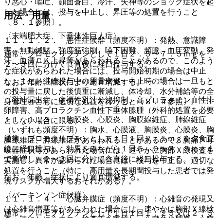
り悪心・嘔吐、顔面蒼白、冷汗、失神等のショック症状を起
した場合には、投与を中止し、昇圧等の処置を行うこと
用法・用量
〔８．１参照〕。
〈末端肥大症、下垂体性巨人症〉
１１．１．２． 悪性症候群（頻度不明）：発熱、意識障
害、無動緘黙、強度筋強剛、嚥下困難、頻脈、血圧変動、発
通常、ブロモクリプチンとして１日２．５〜７．５ｍｇを
汗、血清ＣＫ上昇等があらわれることがあるので、このよう
２〜３回に分けて食直後に経口投与する。
な症状があらわれた場合には、投与開始初期の場合は中止
し、また、継続投与中の用量変更・中止時の場合は一旦もと
なお、年齢、症状により適宜増減する。
の投与量に戻した後慎重に漸減し、体冷却、水分補給等の全
〈乳汁漏出症、産褥性乳汁分泌抑制、高プロラクチン血性排
身管理とともに適切な処置を行うこと〔８．４参照〕。
卵障害、高プロラクチン血性下垂体腺腫（外科的処置を必要
１１．１．３． 胸膜炎、心膜炎、胸膜線維症、肺線維症
としない場合に限る）〉
（いずれも頻度不明）：胸水、心膜液、胸膜炎、心膜炎、胸
通常、ブロモクリプチンとして１日１回２．５ｍｇを夕食直
膜線維症、肺線維症があらわれることがあるので、胸痛、呼
後に経口投与し、効果をみながら１日５．０〜７．５ｍｇま
吸器症状等があらわれた場合には、速やかに胸部Ｘ線検査を
で漸増し、２〜３回に分けて食直後に経口投与する。
実施し、異常が認められた場合には、投与を中止し、適切な
処置を行うこと（特に、高用量を長期間投与した患者では発
なお、年齢、症状により適宜増減する。
現リスクが増大するおそれがある）。
〈パーキンソン症候群〉
１１．１．４． 心臓弁膜症（頻度不明）：心雑音の発現又
は心雑音増悪等があらわれた場合には、速やかに胸部Ｘ線検
通常、ブロモクリプチンとして１日１回１．２５又は２．５