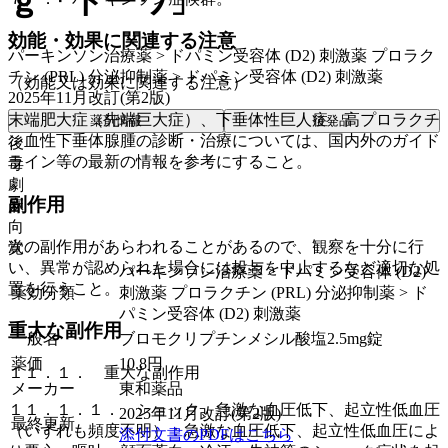
ｇ「トーワ」
効能・効果に関連する注意
パーキンソン治療薬 > ドパミン受容体 (D2) 刺激薬 プロラク
チン (PRL) 分泌抑制薬 > ドパミン受容体 (D2) 刺激薬
（効能又は効果に関連する注意）
2025年11月改訂(第2版)
末端肥大症（先端巨大症）、下垂体性巨人症、高プロラクチ
薬剤情報
後発品
ン血性下垂体腺腫の診断・治療については、国内外のガイド
後
ライン等の最新の情報を参考にすること。
毒
劇
副作用
麻
向
次の副作用があらわれることがあるので、観察を十分に行
覚
い、異常が認められた場合には投与を中止するなど適切な処
パーキンソン治療薬 > ドパミン受容体 (D2)
置を行うこと。
薬効分類
刺激薬 プロラクチン (PRL) 分泌抑制薬 > ド
パミン受容体 (D2) 刺激薬
重大な副作用
一般名
ブロモクリプチンメシル酸塩2.5mg錠
薬価
10.8
円
１１．１． 重大な副作用
メーカー
東和薬品
１１．１．１． ショック、急激な血圧低下、起立性低血圧
2025年11月改訂(第2版)
最終更新
（いずれも頻度不明）：急激な血圧低下、起立性低血圧によ
添付文書のPDFはこちら