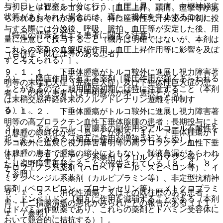
与初日）は観察を十分に行う、血圧上昇、頭痛、中枢神経症
ン、ジヒドロエルゴタミン）［血圧上昇、頭痛、痙攣等があ
状等があらわれた場合には、直ちに投与を中止すること）。
らわれるおそれがあるので、特に産褥性乳汁分泌の抑制に投
与する際には分娩後、呼吸、脈拍、血圧等が安定した後、用
（特定の背景を有する患者に関する注意）
量に注意して投与すること（機序は明確ではないが、本剤は
これらの薬剤の血管収縮作用、血圧上昇作用等に影響を及ぼ
（合併症・既往歴等のある患者）
すと考えられる）］。
９．１．１． 下垂体腫瘍がトルコ鞍外に進展し視力障害著
２）． 降圧作用を有する薬剤［降圧作用が強くあらわれる
明等の末端肥大症（先端巨大症）及び下垂体性巨人症の患
ことがあるので、服用開始初期には特に注意すること（本剤
者：この様な患者では手術療法が第一選択となる。
は末梢交感神経終末のノルアドレナリン遊離を抑制す
る）］。
９．１．２． 下垂体腫瘍がトルコ鞍外に進展し視力障害著
明等の高プロラクチン血性下垂体腺腫の患者：長期投与によ
３）． アルコール［胃腸系の副作用やアルコール不耐性を
り腺腫の線維化が起こることがある。また、下垂体腫瘍がト
起こすことがある（相互に作用が増強されるため）］。
ルコ鞍外に進展し視力障害著明等の高プロラクチン血性下垂
体腺腫の患者で腫瘍の縮小にともない、髄液鼻漏があらわれ
４）． フェノチアジン系薬剤（クロルプロマジン等）、ブ
たり視野障害再発することが報告されている〔８．６、８．
チロフェノン系薬剤（ハロペリドール、スピペロン等）、イ
７参照〕。
ミノジベンジル系薬剤（カルピプラミン等）、非定型抗精神
病剤（ペロスピロン、ブロナンセリン等）、メトクロプラミ
９．１．３． 消化性潰瘍、又はその既往歴のある患者：
ド、ドンペリドン［相互に作用を減弱することがある（本剤
胃・十二指腸潰瘍の悪化がみられたとの報告がある〔１１．
はドパミン作動薬であり、これらの薬剤とドパミン受容体に
１．７参照〕。
おいて競合的に拮抗する）］。