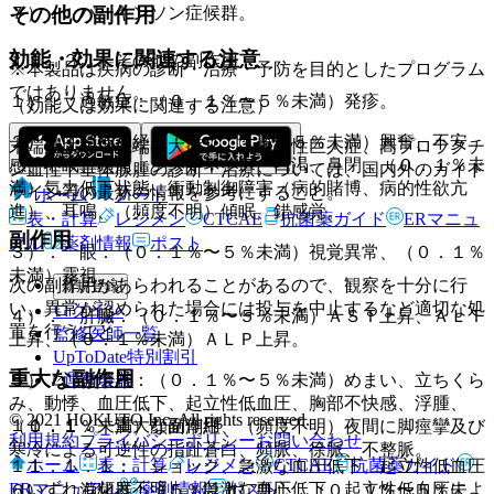
７）． パーキンソン症候群。
その他の副作用
効能・効果に関連する注意
１１．２． その他の副作用
※本製品は疾病の診断・治療・予防を目的としたプログラム
ではありません。
１）． 過敏症：（０．１％〜５％未満）発疹。
（効能又は効果に関連する注意）
２）． 精神神経系：（０．１％〜５％未満）興奮、不安
末端肥大症（先端巨大症）、下垂体性巨人症、高プロラクチ
感、不眠、頭痛、ジスキネジア、口渇、鼻閉、（０．１％未
ン血性下垂体腺腫の診断・治療については、国内外のガイド
満）気力低下状態、衝動制御障害（病的賭博、病的性欲亢
ライン等の最新の情報を参考にすること。
ホーム
ノート
進）、耳鳴、（頻度不明）傾眠、錯感覚。
表・計算
レジメン
CTCAE
抗菌薬ガイド
ERマニュ
副作用
アル
薬剤情報
ポスト
３）． 眼：（０．１％〜５％未満）視覚異常、（０．１％
未満）霧視。
次の副作用があらわれることがあるので、観察を十分に行
新規登録
い、異常が認められた場合には投与を中止するなど適切な処
ログイン
４）． 肝臓：（０．１％〜５％未満）ＡＳＴ上昇、ＡＬＴ
置を行うこと。
監修医師一覧
上昇、（０．１％未満）ＡＬＰ上昇。
UpToDate特別割引
重大な副作用
運営会社
５）． 循環器：（０．１％〜５％未満）めまい、立ちくら
み、動悸、血圧低下、起立性低血圧、胸部不快感、浮腫、
© 2021 HOKUTO Inc. All rights reserved.
１１．１． 重大な副作用
（０．１％未満）顔面潮紅、（頻度不明）夜間に脚痙攣及び
利用規約
プライバシーポリシー
お問い合わせ
寒冷による可逆性の指趾蒼白、頻脈、徐脈、不整脈。
ホーム
表・計算
レジメン
CTCAE
抗菌薬ガイド
１１．１．１． ショック、急激な血圧低下、起立性低血圧
ERマニュアル
薬剤情報
ポスト
（いずれも頻度不明）：急激な血圧低下、起立性低血圧によ
６）． 消化器：（５％以上）悪心、（０．１％〜５％未