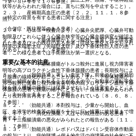
〔２．３、１１．１．８参照〕。
状等があらわれた場合には、直ちに投与を中止すること）。
２．３． 産褥期高血圧の患者〔２．２、１１．１．８参
（特定の背景を有する患者に関する注意）
照〕。
（合併症・既往歴等のある患者）
２．４． 心エコー検査により、心臓弁尖肥厚、心臓弁可動
制限及びこれらに伴う心臓弁狭窄等の心臓弁膜病変が確認さ
９．１．１． 下垂体腫瘍がトルコ鞍外に進展し視力障害著
れた患者及びその既往のある患者［症状を悪化させるおそれ
明等の末端肥大症（先端巨大症）及び下垂体性巨人症の患
がある］〔１１．１．４参照〕。
者：この様な患者では手術療法が第一選択となる。
重要な基本的注意
９．１．２． 下垂体腫瘍がトルコ鞍外に進展し視力障害著
明等の高プロラクチン血性下垂体腺腫の患者：長期投与によ
８．１． 〈効能共通〉著しい血圧下降、前兆のない突発的
り腺腫の線維化が起こることがある。また、下垂体腫瘍がト
睡眠、傾眠があらわれることがあるので、自動車の運転等危
ルコ鞍外に進展し視力障害著明等の高プロラクチン血性下垂
険を伴う機械の操作には従事させないよう注意すること〔１
体腺腫の患者で腫瘍の縮小にともない、髄液鼻漏があらわれ
１．１．１、１１．１．９参照〕。
たり視野障害再発することが報告されている〔８．６、８．
７参照〕。
８．２． 〈効能共通〉本剤投与は、少量から開始し、血
圧、血液学的検査等の観察を十分に行い慎重に維持量まで増
９．１．３． 消化性潰瘍、又はその既往歴のある患者：
量すること。
胃・十二指腸潰瘍の悪化がみられたとの報告がある〔１１．
１．７参照〕。
８．３． 〈効能共通〉レボドパ又はドパミン受容体作動薬
の投与により、病的賭博（個人的生活の崩壊等の社会的に不