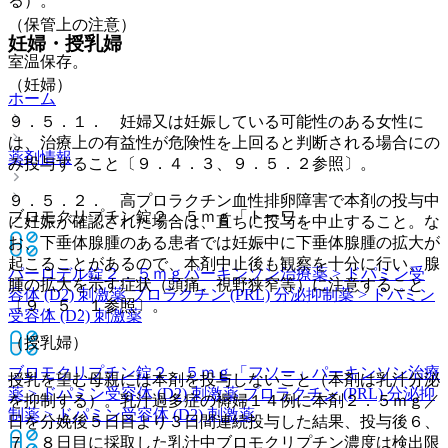
る）。
（保管上の注意）
妊婦・授乳婦
室温保存。
（妊婦）
ホーム
９．５．１． 妊婦又は妊娠している可能性のある女性に
は、治療上の有益性が危険性を上回ると判断される場合にの
薬剤情報
み投与すること〔９．４．３、９．５．２参照〕。
９．５．２． 高プロラクチン血性排卵障害で本剤の投与中
ブロモクリプチン錠２．５ｍｇ「トーワ」
に妊娠が確認された場合は、直ちに投与を中止すること。な
お、下垂体腺腫のある患者では妊娠中に下垂体腺腫の拡大が
起こることがあるので、本剤中止後も観察を十分に行い、腺
パーロデル錠２．５ｍｇ
パーキンソン治療薬 > ドパミン受
腫の拡大を示す症状（頭痛、視野狭窄等）に注意すること
容体 (D2) 刺激薬 プロラクチン (PRL) 分泌抑制薬 > ドパミン
〔９．５．１参照〕。
受容体 (D2) 刺激薬
（授乳婦）
ブロモクリプチン錠２．５ｍｇ「フソー」
パーキンソン治療
授乳を望む母親には本剤を投与しないこと（本剤は乳汁分泌
薬 > ドパミン受容体 (D2) 刺激薬 プロラクチン (PRL) 分泌抑
を抑制する）。乳汁過多症の褥婦１４例に本剤２．５ｍｇ／
制薬 > ドパミン受容体 (D2) 刺激薬
日を分娩後５日目より３日間連続投与した結果、投与後６、
７、８日目に採取した乳汁中ブロモクリプチン濃度は検出限