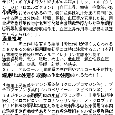
界（０．２ｎｇ／ｍＬ）以下であった。
イド（エルゴメトリン、メチルエルゴメトリン、エルゴタミ
ン、ジヒドロエルゴタミン）［血圧上昇、頭痛、痙攣等があ
小児等
らわれるおそれがあるので、特に産褥性乳汁分泌の抑制に投
与する際には分娩後、呼吸、脈拍、血圧等が安定した後、用
小児等を対象とした有効性及び安全性を指標とした臨床試験
量に注意して投与すること（機序は明確ではないが、本剤は
は実施していない。
これらの薬剤の血管収縮作用、血圧上昇作用等に影響を及ぼ
すと考えられる）］。
過量投与
２）． 降圧作用を有する薬剤［降圧作用が強くあらわれる
ことがあるので、服用開始初期には特に注意すること（本剤
１３．１． 症状
は末梢交感神経終末のノルアドレナリン遊離を抑制す
過量投与時、悪心、嘔吐、めまい、低血圧、起立性低血圧、
る）］。
頻脈、傾眠、嗜眠、昏睡、幻覚、発熱等。
３）． アルコール［胃腸系の副作用やアルコール不耐性を
起こすことがある（相互に作用が増強されるため）］。
適用上の注意、取扱い上の注意
４）． フェノチアジン系薬剤（クロルプロマジン等）、ブ
（適用上の注意）
チロフェノン系薬剤（ハロペリドール、スピペロン等）、イ
ミノジベンジル系薬剤（カルピプラミン等）、非定型抗精神
１４．１． 薬剤交付時の注意
病剤（ペロスピロン、ブロナンセリン等）、メトクロプラミ
ＰＴＰ包装の薬剤はＰＴＰシートから取り出して服用するよ
ド、ドンペリドン［相互に作用を減弱することがある（本剤
う指導すること（ＰＴＰシートの誤飲により、硬い鋭角部が
はドパミン作動薬であり、これらの薬剤とドパミン受容体に