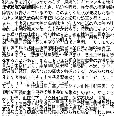
利な結果を招くにもかかわらず、持続的にギャンブルを繰り
その他の副作用
返す状態）、病的性欲亢進、強迫性購買、暴食等の衝動制御
障害が報告されているので、このような症状が発現した場合
１１．２． その他の副作用
には、減量又は投与を中止するなど適切な処置を行うこと。
また、患者及び家族等に病的賭博（個人的生活の崩壊等の社
１）． 過敏症：（０．１％〜５％未満）発疹。
会的に不利な結果を招くにもかかわらず、持続的にギャンブ
ルを繰り返す状態）、病的性欲亢進、強迫性購買、暴食等の
２）． 精神神経系：（０．１％〜５％未満）興奮、不安
衝動制御障害の症状について説明すること。
感、不眠、頭痛、ジスキネジア、口渇、鼻閉、（０．１％未
満）気力低下状態、衝動制御障害（病的賭博、病的性欲亢
８．４． 〈効能共通〉本剤の減量、中止が必要な場合は、
進）、耳鳴、（頻度不明）傾眠、錯感覚。
漸減すること（急激な減量又は中止により、悪性症候群を誘
発することがあり、また、ドパミン受容体作動薬の急激な減
３）． 眼：（０．１％〜５％未満）視覚異常、（０．１％
量又は中止により、薬剤離脱症候群（無感情、不安、うつ、
未満）霧視。
疲労感、発汗、疼痛などの症状を特徴とする）があらわれる
ことがある）〔１１．１．２参照〕。
４）． 肝臓：（０．１％〜５％未満）ＡＳＴ上昇、ＡＬＴ
上昇、（０．１％未満）ＡＬＰ上昇。
８．５． 〈乳汁漏出症、高プロラクチン血性排卵障害〉投
与開始前に、トルコ鞍の検査を行うこと。
５）． 循環器：（０．１％〜５％未満）めまい、立ちくら
み、動悸、血圧低下、起立性低血圧、胸部不快感、浮腫、
８．６． 〈高プロラクチン血性下垂体腺腫〉トルコ鞍外に
（０．１％未満）顔面潮紅、（頻度不明）夜間に脚痙攣及び
進展する高プロラクチン血性下垂体腺腫の患者において、本
寒冷による可逆性の指趾蒼白、頻脈、徐脈、不整脈。
剤投与により腺腫の著明な縮小がみられた場合、それに伴い