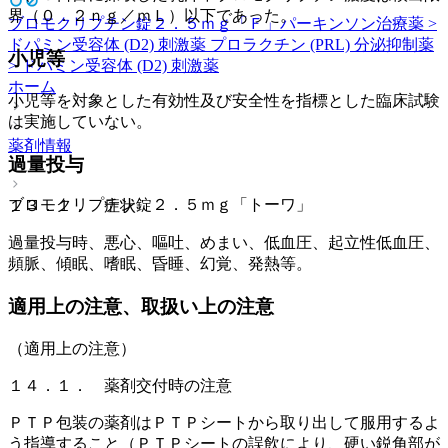
界（０．２ｎｇ／ｍＬ）以下であった。
ブロモクリプチン錠２．５ｍｇ「Ｆ」
パーキンソン治療薬 >
ドパミン受容体 (D2) 刺激薬 プロラクチン (PRL) 分泌抑制薬
小児等
> ドパミン受容体 (D2) 刺激薬
ホーム
小児等を対象とした有効性及び安全性を指標とした臨床試験
は実施していない。
薬剤情報
過量投与
ブロモクリプチン錠２．５ｍｇ「トーワ」
１３．１． 症状
過量投与時、悪心、嘔吐、めまい、低血圧、起立性低血圧、
頻脈、傾眠、嗜眠、昏睡、幻覚、発熱等。
適用上の注意、取扱い上の注意
（適用上の注意）
１４．１． 薬剤交付時の注意
ＰＴＰ包装の薬剤はＰＴＰシートから取り出して服用するよ
う指導すること（ＰＴＰシートの誤飲により、硬い鋭角部が