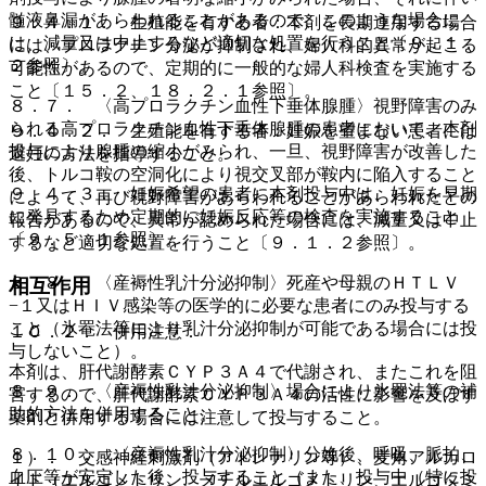
髄液鼻漏があらわれることがあるので、このような場合に
９．４．１． 生殖能を有する者：本剤を長期連用する場合
は、減量又は中止するなど適切な処置を行うこと〔９．１．
には、プロラクチン分泌が抑制され、婦人科的異常が起こる
２参照〕。
可能性があるので、定期的に一般的な婦人科検査を実施する
こと〔１５．２、１８．２．１参照〕。
８．７． 〈高プロラクチン血性下垂体腺腫〉視野障害のみ
られる高プロラクチン血性下垂体腺腫の患者において、本剤
９．４．２． 生殖能を有する者：妊娠を望まない患者には
投与により腺腫の縮小がみられ、一旦、視野障害が改善した
避妊の方法を指導すること。
後、トルコ鞍の空洞化により視交叉部が鞍内に陥入すること
９．４．３． 妊娠希望の患者に本剤投与中は、妊娠を早期
によって、再び視野障害があらわれることがあらわれたとの
に発見するため定期的に妊娠反応等の検査を実施すること
報告があるので、異常が認められた場合には、減量又は中止
〔９．５．１参照〕。
するなど適切な処置を行うこと〔９．１．２参照〕。
８．８． 〈産褥性乳汁分泌抑制〉死産や母親のＨＴＬＶ
相互作用
−１又はＨＩＶ感染等の医学的に必要な患者にのみ投与する
こと（氷罨法等により乳汁分泌抑制が可能である場合には投
１０．２． 併用注意：
与しないこと）。
本剤は、肝代謝酵素ＣＹＰ３Ａ４で代謝され、またこれを阻
８．９． 〈産褥性乳汁分泌抑制〉場合により氷罨法等の補
害するので、肝代謝酵素ＣＹＰ３Ａ４の活性に影響を及ぼす
助的方法を併用すること。
薬剤と併用する場合には注意して投与すること。
８．１０． 〈産褥性乳汁分泌抑制〉分娩後、呼吸、脈拍、
１）． 交感神経刺激剤（アドレナリン等）、麦角アルカロ
血圧等が安定した後、投与すること（また、投与中（特に投
イド（エルゴメトリン、メチルエルゴメトリン、エルゴタミ