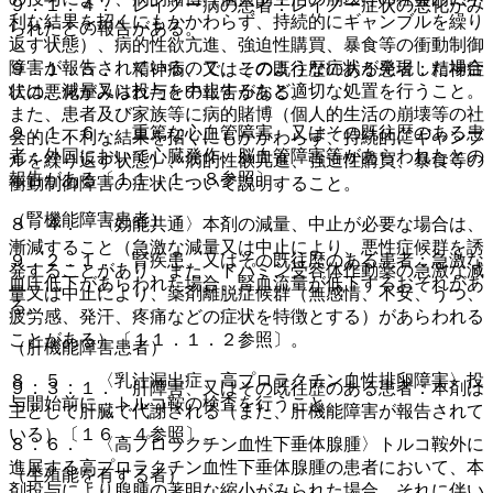
９．１．４． レイノー病の患者：レイノー症状の悪化がみ
利な結果を招くにもかかわらず、持続的にギャンブルを繰り
られたとの報告がある。
返す状態）、病的性欲亢進、強迫性購買、暴食等の衝動制御
障害が報告されているので、このような症状が発現した場合
９．１．５． 精神病、又はその既往歴のある患者：精神症
には、減量又は投与を中止するなど適切な処置を行うこと。
状の悪化がみられたとの報告がある。
また、患者及び家族等に病的賭博（個人的生活の崩壊等の社
９．１．６． 重篤な心血管障害、又はその既往歴のある患
会的に不利な結果を招くにもかかわらず、持続的にギャンブ
者：外国において心臓発作、脳血管障害等があらわれたとの
ルを繰り返す状態）、病的性欲亢進、強迫性購買、暴食等の
報告がある〔１１．１．８参照〕。
衝動制御障害の症状について説明すること。
（腎機能障害患者）
８．４． 〈効能共通〉本剤の減量、中止が必要な場合は、
漸減すること（急激な減量又は中止により、悪性症候群を誘
９．２．１． 腎疾患、又はその既往歴のある患者：急激な
発することがあり、また、ドパミン受容体作動薬の急激な減
血圧低下があらわれた場合、腎血流量が低下するおそれがあ
量又は中止により、薬剤離脱症候群（無感情、不安、うつ、
る。
疲労感、発汗、疼痛などの症状を特徴とする）があらわれる
ことがある）〔１１．１．２参照〕。
（肝機能障害患者）
８．５． 〈乳汁漏出症、高プロラクチン血性排卵障害〉投
９．３．１． 肝障害、又はその既往歴のある患者：本剤は
与開始前に、トルコ鞍の検査を行うこと。
主として肝臓で代謝される（また、肝機能障害が報告されて
いる）〔１６．４参照〕。
８．６． 〈高プロラクチン血性下垂体腺腫〉トルコ鞍外に
進展する高プロラクチン血性下垂体腺腫の患者において、本
（生殖能を有する者）
剤投与により腺腫の著明な縮小がみられた場合、それに伴い