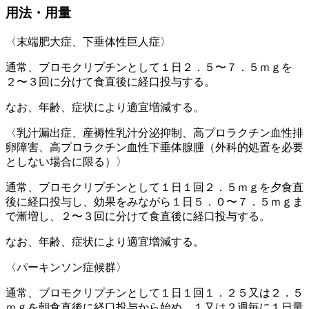
用法・用量
〈末端肥大症、下垂体性巨人症〉
通常、ブロモクリプチンとして１日２．５〜７．５ｍｇを
２〜３回に分けて食直後に経口投与する。
なお、年齢、症状により適宜増減する。
〈乳汁漏出症、産褥性乳汁分泌抑制、高プロラクチン血性排
卵障害、高プロラクチン血性下垂体腺腫（外科的処置を必要
としない場合に限る）〉
通常、ブロモクリプチンとして１日１回２．５ｍｇを夕食直
後に経口投与し、効果をみながら１日５．０〜７．５ｍｇま
で漸増し、２〜３回に分けて食直後に経口投与する。
なお、年齢、症状により適宜増減する。
〈パーキンソン症候群〉
通常、ブロモクリプチンとして１日１回１．２５又は２．５
ｍｇを朝食直後に経口投与から始め、１又は２週毎に１日量