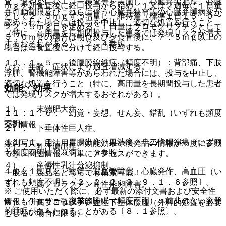
査、速やかに心エコー検査等を実施し、心臓弁尖肥厚、心臓
ｍｇを朝食直後に経口投与から始め、１又は２週毎に１日量
弁可動制限及びこれらに伴う心臓弁狭窄等の心臓弁膜病変が
として２．５ｍｇずつ増量し、維持量（標準１日１５．０〜
認められた場合には投与を中止し、適切な処置を行うこと
２２．５ｍｇ）を定める。１日量はブロモクリプチンとして
（特に、高用量を長期間投与した患者では発現リスクが増大
５．０ｍｇの場合は朝食及び夕食直後に、７．５ｍｇ以上の
するおそれがある）〔２．４参照〕。
場合は毎食直後に分けて経口投与する。
１１．１．５． 後腹膜線維症（頻度不明）：背部痛、下肢
なお、年齢、症状により適宜増減する。
浮腫、腎機能障害等があらわれた場合には、投与を中止し、
適切な処置を行うこと（特に、高用量を長期間投与した患者
効能・効果
では発現リスクが増大するおそれがある）。
１）． 末端肥大症。
１１．１．６． 幻覚・妄想、せん妄、錯乱（いずれも頻度
不明）。
薬剤情報
２）． 下垂体性巨人症。
１１．１．７． 胃腸出血、胃潰瘍・十二指腸潰瘍（いずれ
薬剤写真、用法用量、効能効果や後発品の情報が一度に参照
３）． 乳汁漏出症。
も頻度不明）〔９．１．３参照〕。
でき、関連情報へ簡単にアクセスができます。
４）． 産褥性乳汁分泌抑制。
１１．１．８． 痙攣、脳血管障害、心臓発作、高血圧（い
一般名、製品名どちらでも検索可能！
ずれも頻度不明）〔２．２、２．３、９．１．６参照〕。
５）． 高プロラクチン血性排卵障害。
※ ご使用いただく際に、必ず最新の添付文書および安全性
１１．１．９． 突発的睡眠（頻度不明）：前兆のない突発
情報も併せてご確認下さい。
６）． 高プロラクチン血性下垂体腺腫（外科的処置を必要
的睡眠があらわれることがある〔８．１参照〕。
としない場合に限る）。