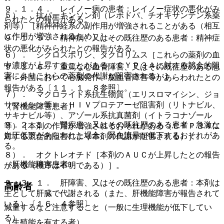
９．１．４． レイノー病の患者：レイノー症状の悪化がみ
５）． 抗パーキンソン剤（レボドパ、チオキサンテン系薬
られたとの報告がある。
剤等）［精神神経系の副作用が増強されることがある（相互
に作用が増強されるため）］。
９．１．５． 精神病、又はその既往歴のある患者：精神症
状の悪化がみられたとの報告がある。
６）． シクロスポリン、タクロリムス［これらの薬剤の血
中濃度が上昇することがある（ＣＹＰ３Ａに対する競合的阻
９．１．６． 重篤な心血管障害、又はその既往歴のある患
害によりこれらの薬剤の代謝が阻害される）］。
者：外国において心臓発作、脳血管障害等があらわれたとの
報告がある〔１１．１．８参照〕。
７）． マクロライド系抗生物質（エリスロマイシン、ジョ
サマイシン等）、ＨＩＶプロテアーゼ阻害剤（リトナビル、
（腎機能障害患者）
サキナビル等）、アゾール系抗真菌剤（イトラコナゾール
９．２．１． 腎疾患、又はその既往歴のある患者：急激な
等）［本剤の作用が増強されるおそれがある（ＣＹＰ３Ａに
血圧低下があらわれた場合、腎血流量が低下するおそれがあ
対する競合的阻害により本剤の代謝が阻害される）］。
る。
８）． オクトレオチド［本剤のＡＵＣが上昇したとの報告
（肝機能障害患者）
がある（機序は不明である）］。
９．３．１． 肝障害、又はその既往歴のある患者：本剤は
高齢者
主として肝臓で代謝される（また、肝機能障害が報告されて
いる）〔１６．４参照〕。
減量するなど注意すること（一般に生理機能が低下してい
る）。
（生殖能を有する者）