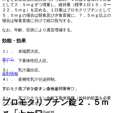
として２．５ｍｇずつ増量し、維持量（標準１日１５．０〜
２２．５ｍｇ）を定める。１日量はブロモクリプチンとして
５．０ｍｇの場合は朝食及び夕食直後に、７．５ｍｇ以上の
場合は毎食直後に分けて経口投与する。
なお、年齢、症状により適宜増減する。
効能・効果
１）． 末端肥大症。
ホーム
２）． 下垂体性巨人症。
３）． 乳汁漏出症。
薬剤情報
４）． 産褥性乳汁分泌抑制。
５）． 高プロラクチン血性排卵障害。
ブロモクリプチン錠２．５ｍｇ「トーワ」
６）． 高プロラクチン血性下垂体腺腫（外科的処置を必要
ブロモクリプチン錠２．５ｍ
としない場合に限る）。
７）． パーキンソン症候群。