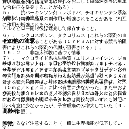
食道粘膜へ刺入し、更には穿孔をおこして縦隔洞炎等の重篤
おいて競合的に拮抗する）］。
な合併症を併発することがある）。
５）． 抗パーキンソン剤（レボドパ、チオキサンテン系薬
（取扱い上の注意）
剤等）［精神神経系の副作用が増強されることがある（相互
に作用が増強されるため）］。
アルミピロー開封後は遮光して保存すること。
６）． シクロスポリン、タクロリムス［これらの薬剤の血
その他の注意
中濃度が上昇することがある（ＣＹＰ３Ａに対する競合的阻
害によりこれらの薬剤の代謝が阻害される）］。
１５．２． 非臨床試験に基づく情報
７）． マクロライド系抗生物質（エリスロマイシン、ジョ
雌雄４群のラットに、１日の平均投与量が０、１．７、９．
サマイシン等）、ＨＩＶプロテアーゼ阻害剤（リトナビル、
８及び４４ｍｇ／ｋｇになるように、ブロモクリプチン含有
サキナビル等）、アゾール系抗真菌剤（イトラコナゾール
の食餌を１００週にわたり与えた結果、低投与群（１．７ｍ
等）［本剤の作用が増強されるおそれがある（ＣＹＰ３Ａに
ｇ／ｋｇ／日）では、雌における諸種の腫瘍出現数は、対照
対する競合的阻害により本剤の代謝が阻害される）］。
（０ｍｇ／ｋｇ／日）に比べ有意に少なかった。また中およ
８）． オクトレオチド［本剤のＡＵＣが上昇したとの報告
び高投与群（９．８ｍｇ／ｋｇ／日、４４ｍｇ／ｋｇ／日）
がある（機序は不明である）］。
においては腫瘍出現のトータル数は両投与群いずれも対照に
比べ有意に少なかったが、子宮腫瘍のみ増大していた〔９．
高齢者
４．１参照〕。
減量するなど注意すること（一般に生理機能が低下してい
貯法