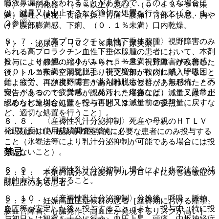
髄液鼻漏があらわれることがあるので、このような場合に
６）． 消化器：（５％以上）悪心、（０．１％〜５％未
は、減量又は中止するなど適切な処置を行うこと〔９．１．
満）嘔吐、便秘、食欲不振、胃痛・腹痛、胃部不快感、胸や
２参照〕。
け、腹部膨満感、下痢、（０．１％未満）口内乾燥。
８．７． 〈高プロラクチン血性下垂体腺腫〉視野障害のみ
７）． 泌尿器：（０．１％未満）尿失禁。
られる高プロラクチン血性下垂体腺腫の患者において、本剤
８）． その他：（０．１％〜５％未満）貧血、けん怠感、
投与により腺腫の縮小がみられ、一旦、視野障害が改善した
（０．１％未満）頭髪脱毛、帯下増加、しびれ感、呼吸困
後、トルコ鞍の空洞化により視交叉部が鞍内に陥入すること
難、疲労、（頻度不明）＊薬剤離脱症候群（＊無感情、＊不
によって、再び視野障害があらわれることがあらわれたとの
安、＊うつ、＊疲労感、＊発汗、＊疼痛など）［＊：異常が
報告があるので、異常が認められた場合には、減量又は中止
認められた場合には、投与再開又は減量前の投与量に戻すな
するなど適切な処置を行うこと〔９．１．２参照〕。
ど、適切な処置を行うこと］。
８．８． 〈産褥性乳汁分泌抑制〉死産や母親のＨＴＬＶ
発現頻度は使用成績調査を含む。
−１又はＨＩＶ感染等の医学的に必要な患者にのみ投与する
こと（氷罨法等により乳汁分泌抑制が可能である場合には投
禁忌
与しないこと）。
８．９． 〈産褥性乳汁分泌抑制〉場合により氷罨法等の補
２．１． 本剤の成分又は麦角アルカロイドに対し過敏症の
助的方法を併用すること。
既往歴のある患者。
８．１０． 〈産褥性乳汁分泌抑制〉分娩後、呼吸、脈拍、
２．２． 妊娠高血圧症候群の患者［産褥期における痙攣、
血圧等が安定した後、投与すること（また、投与中（特に投
脳血管障害、心臓発作、高血圧が発現するリスクが高い］
与初日）は観察を十分に行う、血圧上昇、頭痛、中枢神経症