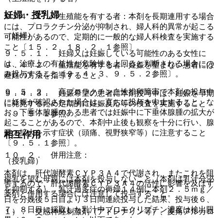
妊婦・授乳婦
９．４．１． 生殖能を有する者：本剤を長期連用する場合
には、プロラクチン分泌が抑制され、婦人科的異常が起こる
（妊婦）
可能性があるので、定期的に一般的な婦人科検査を実施する
こと〔１５．２、１８．２．１参照〕。
９．５．１． 妊婦又は妊娠している可能性のある女性に
は、治療上の有益性が危険性を上回ると判断される場合にの
９．４．２． 生殖能を有する者：妊娠を望まない患者には
み投与すること〔９．４．３、９．５．２参照〕。
避妊の方法を指導すること。
９．５．２． 高プロラクチン血性排卵障害で本剤の投与中
９．４．３． 妊娠希望の患者に本剤投与中は、妊娠を早期
に妊娠が確認された場合は、直ちに投与を中止すること。な
に発見するため定期的に妊娠反応等の検査を実施すること
お、下垂体腺腫のある患者では妊娠中に下垂体腺腫の拡大が
〔９．５．１参照〕。
起こることがあるので、本剤中止後も観察を十分に行い、腺
腫の拡大を示す症状（頭痛、視野狭窄等）に注意すること
相互作用
〔９．５．１参照〕。
１０．２． 併用注意：
（授乳婦）
本剤は、肝代謝酵素ＣＹＰ３Ａ４で代謝され、またこれを阻
授乳を望む母親には本剤を投与しないこと（本剤は乳汁分泌
害するので、肝代謝酵素ＣＹＰ３Ａ４の活性に影響を及ぼす
を抑制する）。乳汁過多症の褥婦１４例に本剤２．５ｍｇ／
薬剤と併用する場合には注意して投与すること。
日を分娩後５日目より３日間連続投与した結果、投与後６、
７、８日目に採取した乳汁中ブロモクリプチン濃度は検出限
１）． 交感神経刺激剤（アドレナリン等）、麦角アルカロ