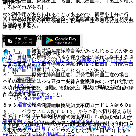
部消化管出血、尿路出血、喀血、眼底出血等）［出血を増大
副作用
するおそれがある］。
次の副作用があらわれることがあるので、観察を十分に行
２．２． 妊婦又は妊娠している可能性のある女性〔９．５
※本製品は疾病の診断・治療・予防を目的としたプログラム
い、異常が認められた場合には投与を中止するなど適切な処
妊婦の項参照〕。
ではありません。
置を行うこと。
重要な基本的注意
重大な副作用
８．１． 〈効能共通〉意識障害等があらわれることがある
１１．１． 重大な副作用
ホーム
ノート
ので、自動車の運転等、危険を伴う機械の操作に従事する際
表・計算
レジメン
CTCAE
抗菌薬ガイド
ERマニュ
には注意するよう患者に十分に説明すること。
１１．１．１． 出血傾向（頻度不明）：脳出血、消化管出
アル
薬剤情報
ポスト
血、肺出血、眼底出血があらわれることがある。
８．２． 〈原発性肺高血圧症〉原発性肺高血圧症の場合、
新規登録
本剤の有効成分は「ケアロードＬＡ錠６０μｇ」、「ベラサ
１１．１．２． ショック、失神、意識消失（いずれも頻度
ログイン
スＬＡ錠６０μｇ」と同一であるが、用法・用量が異なるこ
不明）：血圧低下、頻脈、顔面蒼白、嘔気等が認められた場
監修医師一覧
とに注意すること。
合には投与を中止すること。
UpToDate特別割引
運営会社
８．３． 〈原発性肺高血圧症〉「ケアロードＬＡ錠６０μ
１１．１．３． 間質性肺炎（頻度不明）。
ｇ」、「ベラサスＬＡ錠６０μｇ」から本剤へ切り替える場
© 2021 HOKUTO Inc. All rights reserved.
１１．１．４． 肝機能障害（頻度不明）：黄疸や著しいＡ
合には、「ケアロードＬＡ錠６０μｇ」、「ベラサスＬＡ錠
利用規約
プライバシーポリシー
お問い合わせ
ＳＴ上昇、著しいＡＬＴ上昇を伴う肝機能障害があらわれる
６０μｇ」の最終投与時から１２時間以上が経過した後に、
ホーム
表・計算
レジメン
CTCAE
抗菌薬ガイド
ことがある。
本剤をベラプロストナトリウムとして原則１日６０μｇを３
ERマニュアル
薬剤情報
ポスト