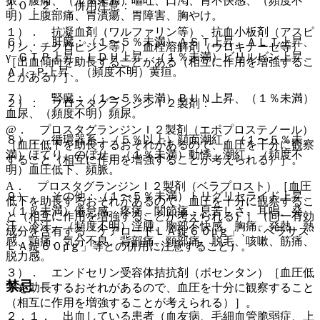
振、腹痛、（１％未満）嘔吐、口渇、胃不快感、（頻度不
１０．２． 併用注意：
明）上腹部痛、胃潰瘍、胃障害、胸やけ。
１）． 抗凝血剤（ワルファリン等）、抗血小板剤（アスピ
６）． 肝臓：（１〜５％未満）ＡＳＴ上昇、ＡＬＴ上昇、
リン、チクロピジン等）、血栓溶解剤（ウロキナーゼ等）
γ−ＧＴＰ上昇、ＬＤＨ上昇、（１％未満）ビリルビン上昇、
［出血傾向を助長することがある（相互に作用を増強するこ
Ａｌ−Ｐ上昇、（頻度不明）黄疸。
とがある）］。
７）． 腎臓：（１〜５％未満）ＢＵＮ上昇、（１％未満）
２）． プロスタグランジンＩ２製剤：
血尿、（頻度不明）頻尿。
@． プロスタグランジンＩ２製剤（エポプロステノール）
８）． 循環器系：（５％以上）顔面潮紅、（１〜５％未
［血圧低下を助長するおそれがあるので、血圧を十分に観察
満）ほてり、のぼせ、（１％未満）動悸、潮紅、（頻度不
すること（相互に作用を増強することが考えられる）］。
明）血圧低下、頻脈。
A． プロスタグランジンＩ２製剤（ベラプロスト）［血圧
９）． その他：（１〜５％未満）トリグリセライド上昇、
低下を助長するおそれがあるので、血圧を十分に観察するこ
（１％未満）倦怠感、疼痛、関節痛、息苦しさ、耳鳴、発
と（相互に作用を増強することが考えられる）］（同一有効
汗、冷汗、（頻度不明）浮腫、胸部不快感、胸痛、発熱、熱
成分を含有する「ケアロードＬＡ錠６０μｇ」、「ベラサス
感、顎痛、気分不良、背部痛、頸部痛、脱毛、咳嗽、筋痛、
ＬＡ錠６０μｇ」等との併用に注意すること）。
脱力感。
３）． エンドセリン受容体拮抗剤（ボセンタン）［血圧低
禁忌
下を助長するおそれがあるので、血圧を十分に観察すること
（相互に作用を増強することが考えられる）］。
２．１． 出血している患者（血友病、毛細血管脆弱症、上