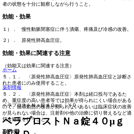
者の状態を十分に観察しながら行うこと。
効能・効果
１）． 慢性動脈閉塞症に伴う潰瘍、疼痛及び冷感の改善。
２）． 原発性肺高血圧症。
効能・効果に関連する注意
（効能又は効果に関連する注意）
ホーム
５．１． 〈原発性肺高血圧症〉原発性肺高血圧症と診断さ
れた患者にのみ使用すること。
薬剤情報
５．２． 〈原発性肺高血圧症〉本剤は経口投与であるた
め、重症度の高い患者等では効果が得られにくい場合がある
ベラプロストＮａ錠４０μｇ「ＹＤ」
ので、循環動態の改善が見られないあるいは臨床症状の改善
が見られない場合は、注射剤や他の治療に切り替えるなど適
ベラプロストＮａ錠４０μｇ
切な処置を行うこと。
副作用