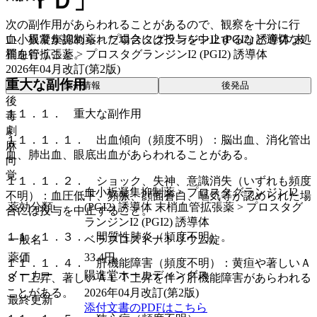
「ＹＤ」
次の副作用があらわれることがあるので、観察を十分に行
血小板凝集抑制薬 > プロスタグランジンI2 (PGI2) 誘導体 末
い、異常が認められた場合には投与を中止するなど適切な処
梢血管拡張薬 > プロスタグランジンI2 (PGI2) 誘導体
置を行うこと。
2026年04月改訂(第2版)
重大な副作用
薬剤情報
後発品
後
１１．１． 重大な副作用
毒
劇
１１．１．１． 出血傾向（頻度不明）：脳出血、消化管出
麻
血、肺出血、眼底出血があらわれることがある。
向
覚
１１．１．２． ショック、失神、意識消失（いずれも頻度
血小板凝集抑制薬 > プロスタグランジンI2
不明）：血圧低下、頻脈、顔面蒼白、嘔気等が認められた場
薬効分類
(PGI2) 誘導体 末梢血管拡張薬 > プロスタグ
合には投与を中止すること。
ランジンI2 (PGI2) 誘導体
１１．１．３． 間質性肺炎（頻度不明）。
一般名
ベラプロストナトリウム錠
薬価
33.4
円
１１．１．４． 肝機能障害（頻度不明）：黄疸や著しいＡ
メーカー
陽進堂ホールディングス
ＳＴ上昇、著しいＡＬＴ上昇を伴う肝機能障害があらわれる
2026年04月改訂(第2版)
ことがある。
最終更新
添付文書のPDFはこちら