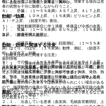
与にあたっては、投与を少量より開始し、増量する場合は患
明）上腹部痛、胃潰瘍、胃障害、胸やけ。
者の状態を十分に観察しながら行うこと。
６）． 肝臓：（１〜５％未満）ＡＳＴ上昇、ＡＬＴ上昇、
γ−ＧＴＰ上昇、ＬＤＨ上昇、（１％未満）ビリルビン上昇、
効能・効果
Ａｌ−Ｐ上昇、（頻度不明）黄疸。
１）． 慢性動脈閉塞症に伴う潰瘍、疼痛及び冷感の改善。
７）． 腎臓：（１〜５％未満）ＢＵＮ上昇、（１％未満）
血尿、（頻度不明）頻尿。
２）． 原発性肺高血圧症。
８）． 循環器系：（５％以上）顔面潮紅、（１〜５％未
効能・効果に関連する注意
満）ほてり、のぼせ、（１％未満）動悸、潮紅、（頻度不
明）血圧低下、頻脈。
（効能又は効果に関連する注意）
薬剤情報
９）． その他：（１〜５％未満）トリグリセライド上昇、
５．１． 〈原発性肺高血圧症〉原発性肺高血圧症と診断さ
（１％未満）倦怠感、疼痛、関節痛、息苦しさ、耳鳴、発
薬剤写真、用法用量、効能効果や後発品の情報が一度に参照
れた患者にのみ使用すること。
汗、冷汗、（頻度不明）浮腫、胸部不快感、胸痛、発熱、熱
でき、関連情報へ簡単にアクセスができます。
感、顎痛、気分不良、背部痛、頸部痛、脱毛、咳嗽、筋痛、
５．２． 〈原発性肺高血圧症〉本剤は経口投与であるた
一般名、製品名どちらでも検索可能！
脱力感。
め、重症度の高い患者等では効果が得られにくい場合がある
ので、循環動態の改善が見られないあるいは臨床症状の改善
※ ご使用いただく際に、必ず最新の添付文書および安全性
禁忌
が見られない場合は、注射剤や他の治療に切り替えるなど適
情報も併せてご確認下さい。
切な処置を行うこと。
２．１． 出血している患者（血友病、毛細血管脆弱症、上