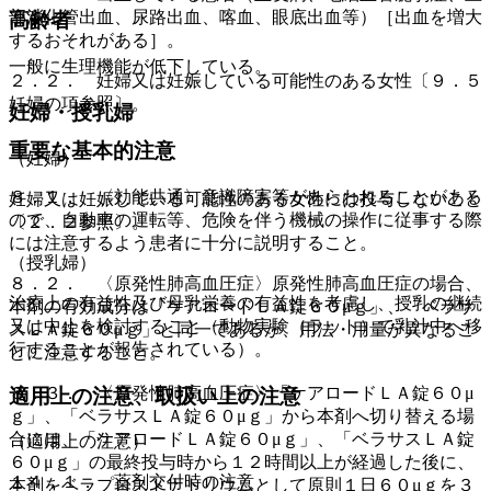
部消化管出血、尿路出血、喀血、眼底出血等）［出血を増大
高齢者
するおそれがある］。
一般に生理機能が低下している。
２．２． 妊婦又は妊娠している可能性のある女性〔９．５
妊婦の項参照〕。
妊婦・授乳婦
重要な基本的注意
（妊婦）
８．１． 〈効能共通〉意識障害等があらわれることがある
妊婦又は妊娠している可能性のある女性には投与しないこと
ので、自動車の運転等、危険を伴う機械の操作に従事する際
〔２．２参照〕。
には注意するよう患者に十分に説明すること。
（授乳婦）
８．２． 〈原発性肺高血圧症〉原発性肺高血圧症の場合、
治療上の有益性及び母乳栄養の有益性を考慮し、授乳の継続
本剤の有効成分は「ケアロードＬＡ錠６０μｇ」、「ベラサ
又は中止を検討すること（動物実験（ラット）で乳汁中へ移
スＬＡ錠６０μｇ」と同一であるが、用法・用量が異なるこ
行することが報告されている）。
とに注意すること。
８．３． 〈原発性肺高血圧症〉「ケアロードＬＡ錠６０μ
適用上の注意、取扱い上の注意
ｇ」、「ベラサスＬＡ錠６０μｇ」から本剤へ切り替える場
合には、「ケアロードＬＡ錠６０μｇ」、「ベラサスＬＡ錠
（適用上の注意）
６０μｇ」の最終投与時から１２時間以上が経過した後に、
１４．１． 薬剤交付時の注意
本剤をベラプロストナトリウムとして原則１日６０μｇを３