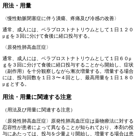
用法・用量
〈慢性動脈閉塞症に伴う潰瘍、疼痛及び冷感の改善〉
通常、成人には、ベラプロストナトリウムとして１日１２０
μｇを３回に分けて食後に経口投与する。
〈原発性肺高血圧症〉
通常、成人には、ベラプロストナトリウムとして１日６０μ
ｇを３回に分けて食後に経口投与することから開始し、症状
（副作用）を十分観察しながら漸次増量する。増量する場合
には、投与回数を１日３〜４回とし、最高用量を１日１８０
μｇとする。
用法・用量に関連する注意
（用法及び用量に関連する注意）
〈原発性肺高血圧症〉原発性肺高血圧症は薬物療法に対する
忍容性が患者によって異なることが知られており、本剤の投
与にあたっては、投与を少量より開始し、増量する場合は患