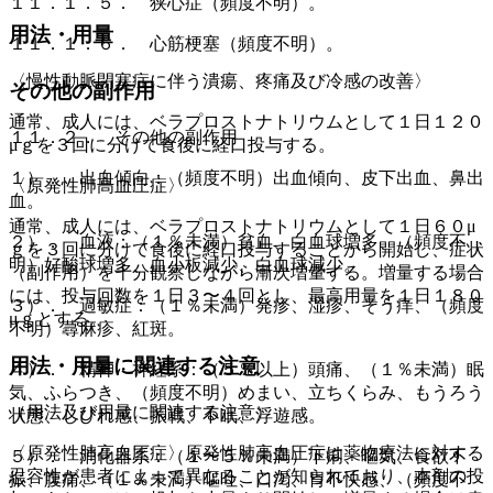
１１．１．５． 狭心症（頻度不明）。
用法・用量
１１．１．６． 心筋梗塞（頻度不明）。
〈慢性動脈閉塞症に伴う潰瘍、疼痛及び冷感の改善〉
その他の副作用
通常、成人には、ベラプロストナトリウムとして１日１２０
１１．２． その他の副作用
μｇを３回に分けて食後に経口投与する。
１）． 出血傾向：（頻度不明）出血傾向、皮下出血、鼻出
〈原発性肺高血圧症〉
血。
通常、成人には、ベラプロストナトリウムとして１日６０μ
２）． 血液：（１％未満）貧血、白血球増多、（頻度不
ｇを３回に分けて食後に経口投与することから開始し、症状
明）好酸球増多、血小板減少、白血球減少。
（副作用）を十分観察しながら漸次増量する。増量する場合
には、投与回数を１日３〜４回とし、最高用量を１日１８０
３）． 過敏症：（１％未満）発疹、湿疹、そう痒、（頻度
μｇとする。
不明）蕁麻疹、紅斑。
用法・用量に関連する注意
４）． 精神・神経系：（５％以上）頭痛、（１％未満）眠
気、ふらつき、（頻度不明）めまい、立ちくらみ、もうろう
（用法及び用量に関連する注意）
状態、しびれ感、振戦、不眠、浮遊感。
〈原発性肺高血圧症〉原発性肺高血圧症は薬物療法に対する
５）． 消化器系：（１〜５％未満）下痢、嘔気、食欲不
忍容性が患者によって異なることが知られており、本剤の投
振、腹痛、（１％未満）嘔吐、口渇、胃不快感、（頻度不