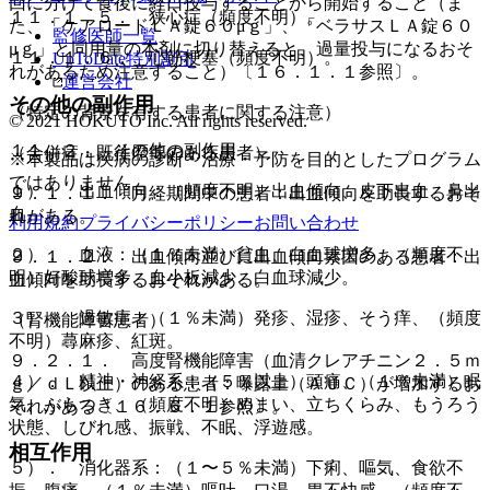
回に分けて食後に経口投与することから開始すること（ま
１１．１．５． 狭心症（頻度不明）。
た、「ケアロードＬＡ錠６０μｇ」、「ベラサスＬＡ錠６０
監修医師一覧
μｇ」と同用量の本剤に切り替えると、過量投与になるおそ
１１．１．６． 心筋梗塞（頻度不明）。
UpToDate特別割引
れがあるため注意すること）〔１６．１．１参照〕。
運営会社
その他の副作用
（特定の背景を有する患者に関する注意）
© 2021 HOKUTO Inc. All rights reserved.
１１．２． その他の副作用
（合併症・既往歴等のある患者）
※本製品は疾病の診断・治療・予防を目的としたプログラム
ではありません。
１）． 出血傾向：（頻度不明）出血傾向、皮下出血、鼻出
９．１．１． 月経期間中の患者：出血傾向を助長するおそ
血。
れがある。
利用規約
プライバシーポリシー
お問い合わせ
２）． 血液：（１％未満）貧血、白血球増多、（頻度不
９．１．２． 出血傾向並びに出血傾向素因のある患者：出
明）好酸球増多、血小板減少、白血球減少。
血傾向を助長するおそれがある。
３）． 過敏症：（１％未満）発疹、湿疹、そう痒、（頻度
（腎機能障害患者）
不明）蕁麻疹、紅斑。
９．２．１． 高度腎機能障害（血清クレアチニン２．５ｍ
４）． 精神・神経系：（５％以上）頭痛、（１％未満）眠
ｇ／ｄＬ以上）のある患者：曝露量（ＡＵＣ）が増加するお
気、ふらつき、（頻度不明）めまい、立ちくらみ、もうろう
それがある〔１６．６．１参照〕。
状態、しびれ感、振戦、不眠、浮遊感。
相互作用
５）． 消化器系：（１〜５％未満）下痢、嘔気、食欲不