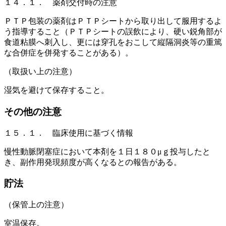
１４．１． 薬剤交付時の注意
ＰＴＰ包装の薬剤はＰＴＰシートから取り出して服用するよ
う指導すること（ＰＴＰシートの誤飲により、硬い鋭角部が
食道粘膜へ刺入し、更には穿孔をおこして縦隔洞炎等の重篤
な合併症を併発することがある）。
（取扱い上の注意）
湿気を避けて保存すること。
その他の注意
１５．１． 臨床使用に基づく情報
慢性動脈閉塞症において本剤を１日１８０μｇ投与したと
き、副作用発現頻度が高くなるとの報告がある。
貯法
（保管上の注意）
室温保存。