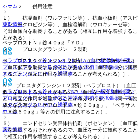
ホーム
１０．２． 併用注意：
１）． 抗凝血剤（ワルファリン等）、抗血小板剤（アスピ
薬剤情報
リン、チクロピジン等）、血栓溶解剤（ウロキナーゼ等）
［出血傾向を助長することがある（相互に作用を増強するこ
とがある）］。
ベラプロストＮａ錠４０μｇ「ＹＤ」
２）． プロスタグランジンＩ２製剤：
ベラプロストＮａ錠４０μｇ「トーワ」
血小板凝集抑制薬 >
@． プロスタグランジンＩ２製剤（エポプロステノール）
プロスタグランジンI2 (PGI2) 誘導体 末梢血管拡張薬 > プロ
［血圧低下を助長するおそれがあるので、血圧を十分に観察
スタグランジンI2 (PGI2) 誘導体
すること（相互に作用を増強することが考えられる）］。
A． プロスタグランジンＩ２製剤（ベラプロスト）［血圧
ベラプロストＮａ錠４０μｇ「ＮＩＧ」
血小板凝集抑制薬 >
低下を助長するおそれがあるので、血圧を十分に観察するこ
プロスタグランジンI2 (PGI2) 誘導体 末梢血管拡張薬 > プロ
と（相互に作用を増強することが考えられる）］（同一有効
スタグランジンI2 (PGI2) 誘導体
成分を含有する「ケアロードＬＡ錠６０μｇ」、「ベラサス
ホーム
ＬＡ錠６０μｇ」等との併用に注意すること）。
３）． エンドセリン受容体拮抗剤（ボセンタン）［血圧低
薬剤情報
下を助長するおそれがあるので、血圧を十分に観察すること
（相互に作用を増強することが考えられる）］。