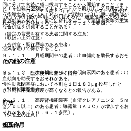
回に分けて食後に経口投与することから開始すること（ま
ＰＴＰ包装の薬剤はＰＴＰシートから取り出して服用するよ
た、「ケアロードＬＡ錠６０μｇ」、「ベラサスＬＡ錠６０
う指導すること（ＰＴＰシートの誤飲により、硬い鋭角部が
μｇ」と同用量の本剤に切り替えると、過量投与になるおそ
食道粘膜へ刺入し、更には穿孔をおこして縦隔洞炎等の重篤
れがあるため注意すること）〔１６．１．１参照〕。
な合併症を併発することがある）。
（特定の背景を有する患者に関する注意）
（取扱い上の注意）
（合併症・既往歴等のある患者）
湿気を避けて保存すること。
９．１．１． 月経期間中の患者：出血傾向を助長するおそ
その他の注意
れがある。
９．１．２． 出血傾向並びに出血傾向素因のある患者：出
１５．１． 臨床使用に基づく情報
血傾向を助長するおそれがある。
慢性動脈閉塞症において本剤を１日１８０μｇ投与したと
（腎機能障害患者）
き、副作用発現頻度が高くなるとの報告がある。
９．２．１． 高度腎機能障害（血清クレアチニン２．５ｍ
貯法
ｇ／ｄＬ以上）のある患者：曝露量（ＡＵＣ）が増加するお
それがある〔１６．６．１参照〕。
（保管上の注意）
相互作用
室温保存。