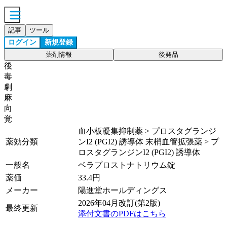
記事
ツール
ログイン
新規登録
薬剤情報
後発品
後
毒
劇
麻
向
覚
血小板凝集抑制薬 > プロスタグランジ
薬効分類
ンI2 (PGI2) 誘導体 末梢血管拡張薬 > プ
ロスタグランジンI2 (PGI2) 誘導体
一般名
ベラプロストナトリウム錠
薬価
33.4
円
メーカー
陽進堂ホールディングス
2026年04月改訂(第2版)
最終更新
添付文書のPDFはこちら