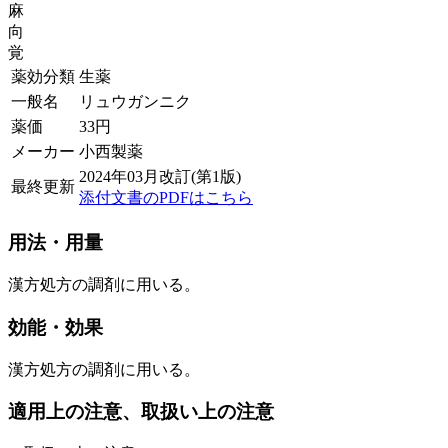
麻
向
覚
薬効分類
生薬
一般名
リュウガンニク
薬価
33
円
メーカー
小西製薬
2024年03月改訂(第1版)
最終更新
添付文書のPDFはこちら
用法・用量
漢方処方の調剤に用いる。
効能・効果
漢方処方の調剤に用いる。
適用上の注意、取扱い上の注意