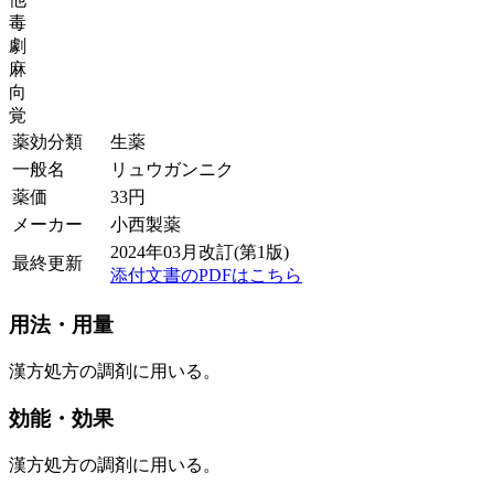
毒
劇
麻
向
覚
薬効分類
生薬
一般名
リュウガンニク
薬価
33
円
メーカー
小西製薬
2024年03月改訂(第1版)
最終更新
添付文書のPDFはこちら
用法・用量
漢方処方の調剤に用いる。
効能・効果
漢方処方の調剤に用いる。