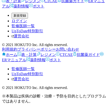
表・計算
レジメン
CTCAE
抗菌薬ガイド
ERマニュ
アル
薬剤情報
ポスト
新規登録
ログイン
監修医師一覧
UpToDate特別割引
運営会社
© 2021 HOKUTO Inc. All rights reserved.
利用規約
プライバシーポリシー
お問い合わせ
ホーム
表・計算
レジメン
CTCAE
抗菌薬ガイド
ERマニュアル
薬剤情報
ポスト
監修医師一覧
UpToDate特別割引
運営会社
© 2021 HOKUTO Inc. All rights reserved.
※本製品は疾病の診断・治療・予防を目的としたプログラム
ではありません。