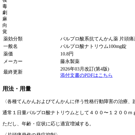
毒
劇
麻
向
覚
薬効分類
バルプロ酸系抗てんかん薬 片頭痛薬
一般名
バルプロ酸ナトリウム100mg錠
薬価
10.8
円
メーカー
藤永製薬
2026年03月改訂(第4版)
最終更新
添付文書のPDFはこちら
用法・用量
〈各種てんかんおよびてんかんに伴う性格行動障害の治療、
通常１日量バルプロ酸ナトリウムとして４００〜１２００ｍ
ただし、年齢・症状に応じ適宜増減する。
〈片頭痛発作の発症抑制〉