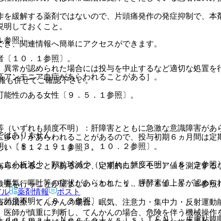
作を緩解する薬剤ではないので、片頭痛発作の発症抑制で、本
説明しておくこと。
１参照〕。
でき、関連情報へ簡単にアクセスができます。
者〔１０．１参照〕。
、異常が認められた場合には投与を中止するなど適切な処置を
高アンモニア血症があらわれることがある］。
報も併せてご確認下さい。
可能性のある女性〔９．５．１参照〕。
等（いずれも頻度不明）：肝障害とともに急激な意識障害があ
ではありません。
に多い）があらわれることがあるので、投与初期６ヵ月間は定
明）〔８．２、９．１．３、１０．２参照〕。
しい〔１１．１．１参照〕。
な血小板減少、顆粒球減少（いずれも頻度不明）〔８．３参照
あらわれることがあるので、定期的にアンモニア値を測定する
、嘔気、嘔吐等の症状があらわれたり、膵酵素値上昇が認めら
検査を行うことが望ましい〔１１．１．３、１１．１．５参照
アル
薬剤情報
ポスト
も頻度不明）〔８．３参照〕。
害の治療〉てんかんの場合、眠気、注意力・集中力・反射運動
、医師が慎重に判断し、てんかんの場合、危険を伴う機械操作
ｉｄｅｒｍａｌ Ｎｅｃｒｏｌｙｓｉｓ：ＴＥＮ）、皮膚粘膜