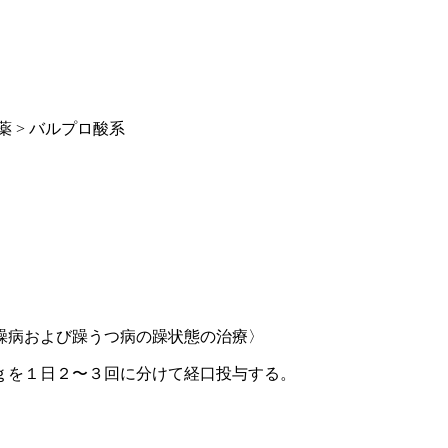
 > バルプロ酸系
躁病および躁うつ病の躁状態の治療〉
ｇを１日２〜３回に分けて経口投与する。