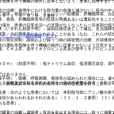
等危険を伴う機械の操作に従事しないよう、患者に指導する）
害の治療〉連用中における投与量の急激な減少ないし投与の中
て発疹、発熱がみられ、さらにリンパ節腫脹、肝機能障害、白
〔９．１．４、９．８．２参照〕。
疹、発熱、肝機能障害等の症状が再燃あるいは遷延化すること
の場合、患者の日常生活への支障がなくなったら一旦本剤の投
状（いずれも頻度不明）：認知症様症状として健忘、見当識障
）。
異常・歩行異常等があらわれることがある（なお、これらの症
Rマニュアル
薬剤情報
ポスト
作の発症抑制〉躁病および躁うつ病の躁状態の治療、片頭痛発
車の運転等危険を伴う機械の操作に従事させないよう注意する
感、ＣＫ上昇、血中ミオグロビン上昇及び尿中ミオグロビン上
ＡＤＨ）（頻度不明）：低ナトリウム血症、低浸透圧血症、尿
。
ではありません。
度不明）：咳嗽、呼吸困難、発熱等が認められた場合には、速
ある躁病及び自殺念慮のある躁うつ病の躁状態の患者：自殺企
し、副腎皮質ホルモン剤の投与等の適切な処置を行うこと）。
患者：次のような患者においては、本剤投与前にアミノ酸分析
血症があらわれるおそれがある）〔１１．１．２参照〕［１）
ある患者］。
動障害の治療〉虚弱者：投与を中止する場合には、徐々に減量