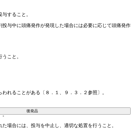
投与すること。
剤投与中に頭痛発作が発現した場合には必要に応じて頭痛発作
行うこと。
らわれることがある〔８．１、９．３．２参照〕。
後発品
〕。
れた場合には、投与を中止し、適切な処置を行うこと。