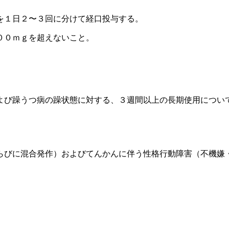
を１日２〜３回に分けて経口投与する。
００ｍｇを超えないこと。
よび躁うつ病の躁状態に対する、３週間以上の長期使用につい
らびに混合発作）およびてんかんに伴う性格行動障害（不機嫌