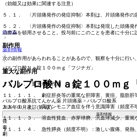
（効能又は効果に関連する注意）
５．１． 〈片頭痛発作の発症抑制〉本剤は、片頭痛発作の
５．２． 〈片頭痛発作の発症抑制〉本剤は発現した頭痛発
ホーム
治療薬を頓用させること。投与前にこのことを患者に十分に
副作用
薬剤情報
次の副作用があらわれることがあるので、観察を十分に行い
バルプロ酸Ｎａ錠１００ｍｇ「フジナガ」
重大な副作用
バルプロ酸Ｎａ錠１００ｍｇ
１１．１． 重大な副作用
１１．１．１． 劇症肝炎等の重篤な肝障害、黄疸、脂肪肝
バルプロ酸系抗てんかん薬 片頭痛薬 > バルプロ酸系
１１．１．２． 高アンモニア血症を伴う意識障害（頻度不
2026年03月改訂(第4版)
薬剤情報
１１．１．３． 溶血性貧血、赤芽球癆、汎血球減少、重篤
後
毒
１１．１．４． 急性膵炎（頻度不明）：激しい腹痛、発熱
劇