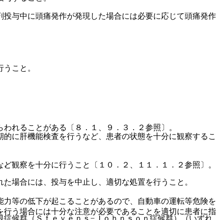
剤投与中に頭痛発作が発現した場合には必要に応じて頭痛発作
行うこと。
らわれることがある〔８．１、９．３．２参照〕。
期的に肝機能検査を行うなど、患者の状態を十分に観察するこ
〕。
など観察を十分に行うこと〔１０．２、１１．１．２参照〕。
れた場合には、投与を中止し、適切な処置を行うこと。
〕。
能力等の低下が起こることがあるので、自動車の運転等危険を
を行う場合には十分な注意が必要であることを適切に患者に指
眼症候群（Ｓｔｅｖｅｎｓ−Ｊｏｈｎｓｏｎ症候群）（いずれ