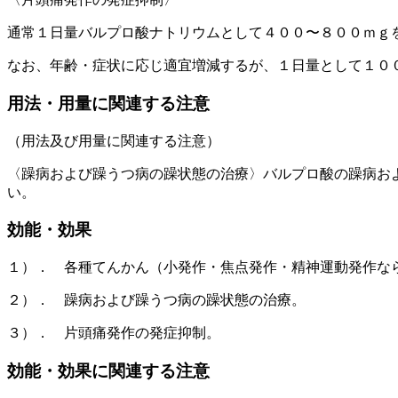
通常１日量バルプロ酸ナトリウムとして４００〜８００ｍｇ
なお、年齢・症状に応じ適宜増減するが、１日量として１０
用法・用量に関連する注意
（用法及び用量に関連する注意）
〈躁病および躁うつ病の躁状態の治療〉バルプロ酸の躁病お
い。
効能・効果
１）． 各種てんかん（小発作・焦点発作・精神運動発作な
２）． 躁病および躁うつ病の躁状態の治療。
３）． 片頭痛発作の発症抑制。
効能・効果に関連する注意