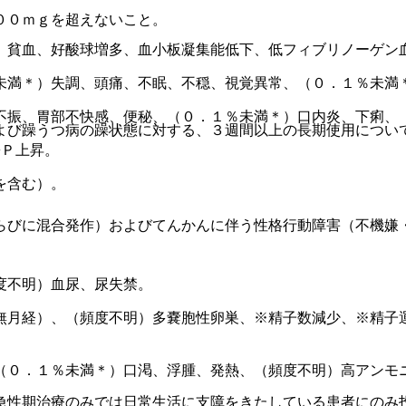
００ｍｇを超えないこと。
）貧血、好酸球増多、血小板凝集能低下、低フィブリノーゲン
未満＊）失調、頭痛、不眠、不穏、視覚異常、（０．１％未満
不振、胃部不快感、便秘、（０．１％未満＊）口内炎、下痢、
よび躁うつ病の躁状態に対する、３週間以上の長期使用につい
−Ｐ上昇。
を含む）。
らびに混合発作）およびてんかんに伴う性格行動障害（不機嫌
度不明）血尿、尿失禁。
無月経）、（頻度不明）多嚢胞性卵巣、※精子数減少、※精子
（０．１％未満＊）口渇、浮腫、発熱、（頻度不明）高アンモ
急性期治療のみでは日常生活に支障をきたしている患者にのみ