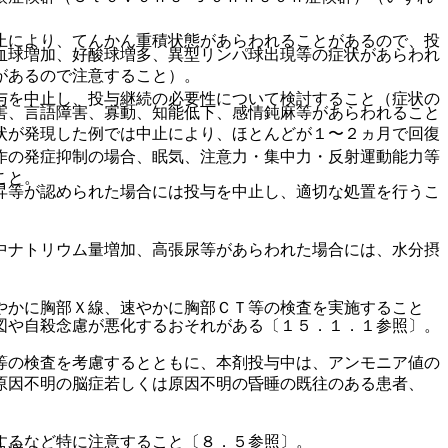
。
止により、てんかん重積状態があらわれることがあるので、投
血球増加、好酸球増多、異型リンパ球出現等の症状があらわれ
があるので注意すること）。
与を中止し、投与継続の必要性について検討すること（症状の
害、言語障害、寡動、知能低下、感情鈍麻等があらわれること
状が発現した例では中止により、ほとんどが１〜２ヵ月で回復
作の発症抑制の場合、眠気、注意力・集中力・反射運動能力等
こと。
昇等が認められた場合には投与を中止し、適切な処置を行うこ
中ナトリウム量増加、高張尿等があらわれた場合には、水分摂
やかに胸部Ｘ線、速やかに胸部ＣＴ等の検査を実施すること
図や自殺念慮が悪化するおそれがある〔１５．１．１参照〕。
等の検査を考慮するとともに、本剤投与中は、アンモニア値の
原因不明の脳症若しくは原因不明の昏睡の既往のある患者、
するなど特に注意すること〔８．５参照〕。