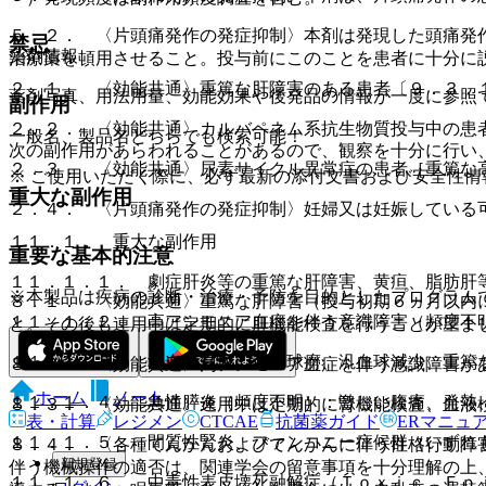
５．２． 〈片頭痛発作の発症抑制〉本剤は発現した頭痛発
禁忌
薬剤情報
治療薬を頓用させること。投与前にこのことを患者に十分に
２．１． 〈効能共通〉重篤な肝障害のある患者〔９．３．
薬剤写真、用法用量、効能効果や後発品の情報が一度に参照
副作用
２．２． 〈効能共通〉カルバペネム系抗生物質投与中の患
一般名、製品名どちらでも検索可能！
次の副作用があらわれることがあるので、観察を十分に行い
２．３． 〈効能共通〉尿素サイクル異常症の患者［重篤な
※ ご使用いただく際に、必ず最新の添付文書および安全性情
重大な副作用
２．４． 〈片頭痛発作の発症抑制〉妊婦又は妊娠している
１１．１． 重大な副作用
重要な基本的注意
１１．１．１． 劇症肝炎等の重篤な肝障害、黄疸、脂肪肝
※本製品は疾病の診断・治療・予防を目的としたプログラム
８．１． 〈効能共通〉重篤な肝障害（投与初期６ヵ月以内
１１．１．２． 高アンモニア血症を伴う意識障害（頻度不
と。その後も連用中は定期的に肝機能検査を行うことが望ま
１１．１．３． 溶血性貧血、赤芽球癆、汎血球減少、重篤
８．２． 〈効能共通〉高アンモニア血症を伴う意識障害が
ホーム
ノート
１１．１．４． 急性膵炎（頻度不明）：激しい腹痛、発熱
８．３． 〈効能共通〉連用中は定期的に腎機能検査、血液
表・計算
レジメン
CTCAE
抗菌薬ガイド
ERマニュ
１１．１．５． 間質性腎炎、ファンコニー症候群（いずれ
８．４． 〈各種てんかんおよびてんかんに伴う性格行動障
新規登録
伴う機械操作の適否は、関連学会の留意事項を十分理解の上
１１．１．６． 中毒性表皮壊死融解症（Ｔｏｘｉｃ Ｅｐ