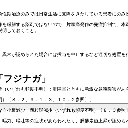
急性期治療のみでは日常生活に支障をきたしている患者にのみ
作を緩解する薬剤ではないので、片頭痛発作の発症抑制で、本
説明しておくこと。
、異常が認められた場合には投与を中止するなど適切な処置を
「フジナガ」
等（いずれも頻度不明）：肝障害とともに急激な意識障害があ
明）〔８．２、９．１．３、１０．２参照〕。
な血小板減少、顆粒球減少（いずれも頻度不明）〔８．３参照
、嘔気、嘔吐等の症状があらわれたり、膵酵素値上昇が認めら