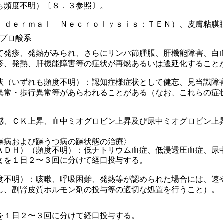
も頻度不明）〔８．３参照〕。
ｉｄｅｒｍａｌ Ｎｅｃｒｏｌｙｓｉｓ：ＴＥＮ）、皮膚粘膜
ルプロ酸系
て発疹、発熱がみられ、さらにリンパ節腫脹、肝機能障害、白
疹、発熱、肝機能障害等の症状が再燃あるいは遷延化すること
状（いずれも頻度不明）：認知症様症状として健忘、見当識障
異常・歩行異常等があらわれることがある（なお、これらの症
感、ＣＫ上昇、血中ミオグロビン上昇及び尿中ミオグロビン上
躁病および躁うつ病の躁状態の治療〉
ＡＤＨ）（頻度不明）：低ナトリウム血症、低浸透圧血症、尿
ｇを１日２〜３回に分けて経口投与する。
度不明）：咳嗽、呼吸困難、発熱等が認められた場合には、速
し、副腎皮質ホルモン剤の投与等の適切な処置を行うこと）。
を１日２〜３回に分けて経口投与する。