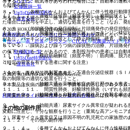
ログイン
導する（また、眠気等があらわれた場合には、自動車の運転
も頻度不明）。
監修医師一覧
８．５． 〈各種てんかんおよびてんかんに伴う性格行動障
UpToDate特別割引
１１．１．７． 過敏症症候群（頻度不明）：初期症状とし
与を中止する場合には、徐々に減量するなど慎重に行うこと
運営会社
た場合には投与を中止し、適切な処置を行うこと（なお、発
８．６． 〈片頭痛発作の発症抑制〉片頭痛発作の発症抑制
© 2021 HOKUTO Inc. All rights reserved.
１１．１．８． 脳萎縮、認知症様症状、パーキンソン様症
利用規約
プライバシーポリシー
お問い合わせ
改善が認められない場合には、漫然と投与を継続しないこと
があり、パーキンソン様症状として静止時振戦、硬直、姿勢
ホーム
表・計算
レジメン
CTCAE
抗菌薬ガイド
E
している）。
８．７． 〈躁病および躁うつ病の躁状態の治療、片頭痛発
の低下が起こることがあるので、本剤投与中の患者には自動
監修医師一覧
１１．１．９． 横紋筋融解症（頻度不明）：筋肉痛、脱力
UpToDate特別割引
と。
（特定の背景を有する患者に関する注意）
運営会社
１１．１．１０． 抗利尿ホルモン不適合分泌症候群（ＳＩ
（合併症・既往歴等のある患者）
© 2021 HOKUTO Inc. All rights reserved.
取の制限等の適切な処置を行うこと。
９．１．１． 〈効能共通〉薬物過敏症の既往歴のある患者
※本製品は疾病の診断・治療・予防を目的としたプログラム
１１．１．１１． 間質性肺炎、好酸球性肺炎（いずれも頻
９．１．２． 〈効能共通〉自殺企図の既往及び自殺念慮の
利用規約
プライバシーポリシー
お問い合わせ
（間質性肺炎、好酸球性肺炎が疑われた場合には投与を中止
９．１．３． 〈効能共通〉尿素サイクル異常症が疑われる
その他の副作用
変動に注意し、十分な観察を行うこと（重篤な高アンモニア
２）尿素サイクル異常症又は原因不明の乳児死亡の家族歴の
１１．２． その他の副作用
９．１．４． 〈各種てんかんおよびてんかんに伴う性格行