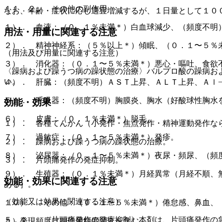
１１．２． その他の副作用
なお、年齢・症状に応じ適宜増減するが、１日量として１０
１）． 血液：（０．１％未満＊）白血球減少、（頻度不明
用法・用量に関連する注意
２）． 精神神経系：（５％以上＊）傾眠、（０．１〜５％
（用法及び用量に関連する注意）
３）． 消化器：（０．１〜５％未満＊）悪心・嘔吐、食欲
〈躁病および躁うつ病の躁状態の治療〉バルプロ酸の躁病お
い。
４）． 肝臓：（頻度不明）ＡＳＴ上昇、ＡＬＴ上昇、Ａｌ
５）． 呼吸器：（頻度不明）胸膜炎、胸水（好酸球性胸水
効能・効果
６）． 皮膚：（０．１％未満＊）脱毛。
１）． 各種てんかん（小発作・焦点発作・精神運動発作な
７）． 過敏症：（０．１〜５％未満＊）発疹。
２）． 躁病および躁うつ病の躁状態の治療。
８）． 泌尿器：（０．１〜５％未満＊）夜尿・頻尿、（頻
３）． 片頭痛発作の発症抑制。
９）． 生殖器：（０．１％未満＊）月経異常（月経不順、
効能・効果に関連する注意
ある］。
（効能又は効果に関連する注意）
１０）． その他：（０．１〜５％未満＊）倦怠感、鼻血、
５．１． 〈片頭痛発作の発症抑制〉本剤は、片頭痛発作の
＊）発現頻度は副作用頻度調査を含む。