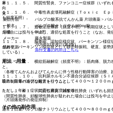
麻
１１．１．５． 間質性腎炎、ファンコニー症候群（いずれ
向
１１．１．６． 中毒性表皮壊死融解症（Ｔｏｘｉｃ Ｅｐ
覚
も頻度不明）。
薬効分類
バルプロ酸系抗てんかん薬 片頭痛薬 > バ
一般名
バルプロ酸ナトリウム100mg錠
１１．１．７． 過敏症症候群（頻度不明）：初期症状とし
薬価
10.8
円
た場合には投与を中止し、適切な処置を行うこと（なお、発
メーカー
藤永製薬
１１．１．８． 脳萎縮、認知症様症状、パーキンソン様症
2026年03月改訂(第4版)
があり、パーキンソン様症状として静止時振戦、硬直、姿勢
最終更新
添付文書のPDFはこちら
している）。
用法・用量
１１．１．９． 横紋筋融解症（頻度不明）：筋肉痛、脱力
と。
〈各種てんかんおよびてんかんに伴う性格行動障害の治療、
１１．１．１０． 抗利尿ホルモン不適合分泌症候群（ＳＩ
通常１日量バルプロ酸ナトリウムとして４００〜１２００ｍ
取の制限等の適切な処置を行うこと。
ただし、年齢・症状に応じ適宜増減する。
１１．１．１１． 間質性肺炎、好酸球性肺炎（いずれも頻
（間質性肺炎、好酸球性肺炎が疑われた場合には投与を中止
〈片頭痛発作の発症抑制〉
その他の副作用
通常１日量バルプロ酸ナトリウムとして４００〜８００ｍｇ