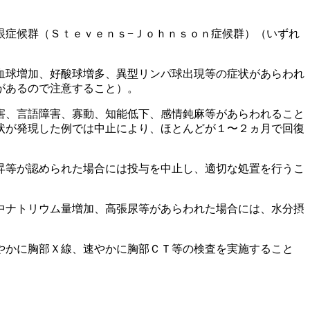
眼症候群（Ｓｔｅｖｅｎｓ−Ｊｏｈｎｓｏｎ症候群）（いずれ
血球増加、好酸球増多、異型リンパ球出現等の症状があらわれ
があるので注意すること）。
害、言語障害、寡動、知能低下、感情鈍麻等があらわれること
状が発現した例では中止により、ほとんどが１〜２ヵ月で回復
昇等が認められた場合には投与を中止し、適切な処置を行うこ
中ナトリウム量増加、高張尿等があらわれた場合には、水分摂
やかに胸部Ｘ線、速やかに胸部ＣＴ等の検査を実施すること