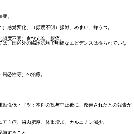
血症。
＊）感覚変化、（頻度不明）振戦、めまい、抑うつ。
（頻度不明）食欲亢進、腹痛。
ては、国内外の臨床試験で明確なエビデンスは得られていな
・易怒性等）の治療。
運動性低下［※：本剤の投与中止後に、改善されたとの報告が
ニア血症、歯肉肥厚、体重増加、カルニチン減少。
投与すること。