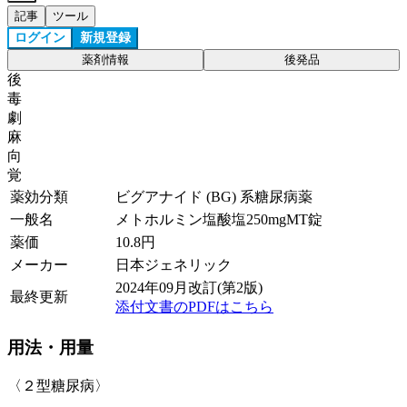
記事
ツール
ログイン
新規登録
薬剤情報
後発品
後
毒
劇
麻
向
覚
薬効分類
ビグアナイド (BG) 系糖尿病薬
一般名
メトホルミン塩酸塩250mgMT錠
薬価
10.8
円
メーカー
日本ジェネリック
2024年09月改訂(第2版)
最終更新
添付文書のPDFはこちら
用法・用量
〈２型糖尿病〉