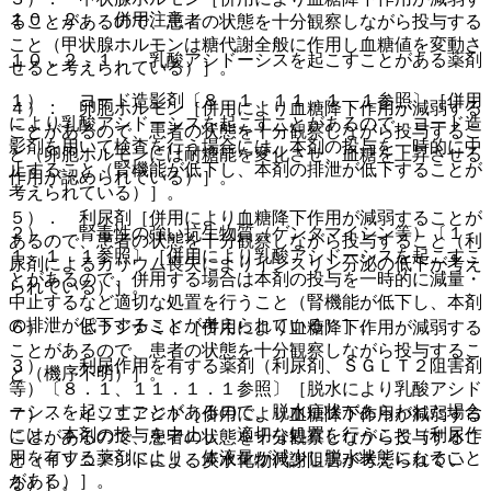
１０．２． 併用注意：
ることがあるので、患者の状態を十分観察しながら投与する
こと（甲状腺ホルモンは糖代謝全般に作用し血糖値を変動さ
１０．２．１． 乳酸アシドーシスを起こすことがある薬剤
せると考えられている）］。
１）． ヨード造影剤〔８．１、１１．１．１参照〕［併用
４）． 卵胞ホルモン［併用により血糖降下作用が減弱する
により乳酸アシドーシスを起こすことがあるので、ヨード造
ことがあるので、患者の状態を十分観察しながら投与するこ
影剤を用いて検査を行う場合には、本剤の投与を一時的に中
と（卵胞ホルモンには耐糖能を変化させ、血糖を上昇させる
止すること（腎機能が低下し、本剤の排泄が低下することが
作用が認められている）］。
考えられている）］。
５）． 利尿剤［併用により血糖降下作用が減弱することが
２）． 腎毒性の強い抗生物質（ゲンタマイシン等）〔１
あるので、患者の状態を十分観察しながら投与すること（利
１．１．１参照〕［併用により乳酸アシドーシスを起こすこ
尿剤によるカリウム喪失によりインスリン分泌の低下が考え
とがあるので、併用する場合は本剤の投与を一時的に減量・
られている）］。
中止するなど適切な処置を行うこと（腎機能が低下し、本剤
の排泄が低下することが考えられている）］。
６）． ピラジナミド［併用により血糖降下作用が減弱する
ことがあるので、患者の状態を十分観察しながら投与するこ
３）． 利尿作用を有する薬剤（利尿剤、ＳＧＬＴ２阻害剤
と（機序不明）］。
等）〔８．１、１１．１．１参照〕［脱水により乳酸アシド
ーシスを起こすことがあるので、脱水症状があらわれた場合
７）． イソニアジド［併用により血糖降下作用が減弱する
には、本剤の投与を中止し、適切な処置を行うこと（利尿作
ことがあるので、患者の状態を十分観察しながら投与するこ
用を有する薬剤により、体液量が減少し脱水状態になること
と（イソニアジドによる炭水化物代謝阻害が考えられてい
がある）］。
る）］。