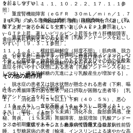
を起こしやすい］。
２、８．３、９．１．１、１０．２．２、１７．１．１参
照〕。
・ 重度腎機能障害（ｅＧＦＲ ３０ｍＬ／ｍｉｎ／１．７
３u未満）のある患者又は透析患者（腹膜透析を含む）［乳
１１．１．３． 肝機能障害、黄疸（頻度不明）：著しいＡ
酸アシドーシスを起こしやすい］〔９．２．１参照〕。
ＳＴ上昇、著しいＡＬＴ上昇、著しいＡＬＰ上昇、著しい
γ−ＧＴＰ上昇、著しいビリルビン上昇等を伴う肝機能障害、
・ 重度肝機能障害のある患者［乳酸アシドーシスを起こし
黄疸があらわれることがある。
やすい］〔９．３．１参照〕。
１１．１．４． 横紋筋融解症（頻度不明）：筋肉痛、脱力
・ 心血管系に高度障害、肺機能に高度障害（ショック、心
感、ＣＫ上昇、血中ミオグロビン上昇及び尿中ミオグロビン
不全、心筋梗塞、肺塞栓等）のある患者及びその他の低酸素
上昇を特徴とする横紋筋融解症があらわれることがある。
血症を伴いやすい状態にある患者［乳酸アシドーシスを起こ
しやすい；嫌気的解糖の亢進により乳酸産生が増加する］。
その他の副作用
・ 脱水症の患者又は脱水状態が懸念される患者（下痢、嘔
１１．２． その他の副作用
吐等の胃腸障害のある患者、経口摂取が困難な患者等）［乳
酸アシドーシスを起こしやすい］。
１）． 消化器：（５％以上）下痢（４０．５％）、悪心
（１５．４％）、食欲不振（１１．８％）、腹痛（１１．
・ 過度のアルコール摂取者［乳酸アシドーシスを起こしや
５％）、嘔吐、（１〜５％未満）消化不良、腹部膨満感、便
すい］〔１０．１参照〕。
秘、胃炎、（１％未満）胃腸障害、放屁増加［乳酸アシドー
シスの初期症状であることもあるので注意すること］。
２．２． 重症ケトーシス、糖尿病性昏睡又は糖尿病性前昏
睡、１型糖尿病の患者［輸液、インスリンによる速やかな高