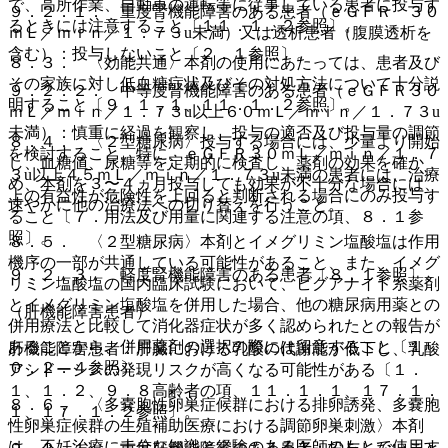
で、高所作業、自動車の運転等に従事している患者に投与す
９．２．１． 重度腎機能障害のある患者（ｅＧＦＲ ３０
るときには注意すること〔１１．１．２参照〕。
ｍＬ／ｍｉｎ／１．７３u未満）又は透析患者（腹膜透析を
含む）：投与しないこと〔２．１参照〕。
８．３． 〈効能共通〉本剤の使用にあたっては、患者及び
その家族に対し低血糖症状及びその対処方法について十分説
９．２．２． 中等度腎機能障害のある患者（ｅＧＦＲ３０
明すること〔９．１．１、１１．１．２参照〕。
ｍＬ／ｍｉｎ／１．７３u以上６０ｍＬ／ｍｉｎ／１．７３u
未満）：慎重に経過を観察し、投与の適否及び投与量の調節
８．４． 〈２型糖尿病〉投与する場合には、少量より開始
を検討すること。特に、ｅＧＦＲ３０ｍＬ／ｍｉｎ／１．７
し、血糖値、尿糖等を定期的に検査し、薬剤の効果を確か
３u以上４５ｍＬ／ｍｉｎ／１．７３u未満の患者には、治療
め、本剤を３〜４ヵ月投与しても効果が不十分な場合には、
上の有益性が危険性を上回ると判断される場合にのみ投与す
速やかに他の治療法への切り替えを行うこと。
ること〔７．用法及び用量に関連する注意の項、８．１参
照〕。
８．５． 〈２型糖尿病〉本剤とイメグリミン塩酸塩は作用
機序の一部が共通している可能性があること、また、イメグ
９．２．３． 軽度腎機能障害のある患者〔８．１参照〕。
リミン塩酸塩の国内臨床試験において、ビグアナイド系薬剤
とイメグリミン塩酸塩を併用した場合、他の糖尿病用薬との
（肝機能障害患者）
併用療法と比較して消化器症状が多く認められたとの報告が
あることから、併用薬剤の選択の際には留意すること〔１
肝機能障害患者：肝臓における乳酸の代謝能が低下し、乳酸
０．２．４参照〕。
アシドーシスの発現リスクが高くなる可能性がある〔１．
１、１．２、９．８高齢者の項、１１．１．１、１７．１．
８．６． 〈多嚢胞性卵巣症候群における排卵誘発、多嚢胞
１、１７．１．２参照〕。
性卵巣症候群の生殖補助医療における調節卵巣刺激〉本剤
は、不妊治療に十分な知識と経験のある医師のもとで使用す