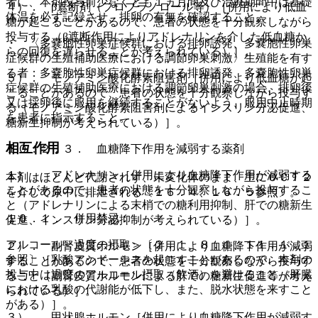
者に、本剤投与前少なくとも１ヵ月間及び治療期間中は基礎
４）． β遮断剤（プロプラノロール等）［併用により低血
体温を必ず記録させ、排卵の有無を確認すること。
糖が起こることがあるので、患者の状態を十分観察しながら
投与する（β遮断作用によりアドレナリンを介した低血糖か
・ 〈多嚢胞性卵巣症候群における排卵誘発、多嚢胞性卵巣
らの回復を遅らせることが考えられている）］。
症候群の生殖補助医療における調節卵巣刺激〉生殖能を有す
る者：多嚢胞性卵巣症候群における排卵誘発、多嚢胞性卵巣
５）． モノアミン酸化酵素阻害剤［併用により低血糖が起
症候群の生殖補助医療における調節卵巣刺激の場合、排卵後
こることがあるので、患者の状態を十分観察しながら投与す
又は採卵後に服用を継続することがないよう、服用中止時期
る（モノアミン酸化酵素阻害剤によるインスリン分泌促進、
を患者に指示すること。
糖新生抑制が考えられている）］。
相互作用
１０．２．３． 血糖降下作用を減弱する薬剤
１）． アドレナリン［併用により血糖降下作用が減弱する
本剤はほとんど代謝されず、未変化体のまま、主にＯＣＴ２
ことがあるので、患者の状態を十分観察しながら投与するこ
を介して尿中に排泄される〔１６．４、１６．５参照〕。
と（アドレナリンによる末梢での糖利用抑制、肝での糖新生
１０．１． 併用禁忌：
促進、インスリン分泌抑制が考えられている）］。
アルコール＜過度の摂取＞〔２．１、８．１、１１．１．１
２）． 副腎皮質ホルモン［併用により血糖降下作用が減弱
参照〕［乳酸アシドーシスを起こすことがあるので、本剤の
することがあるので、患者の状態を十分観察しながら投与す
投与中は過度のアルコール摂取（飲酒）を避けること（肝臓
ること（副腎皮質ホルモンによる肝での糖新生促進等が考え
における乳酸の代謝能が低下し、また、脱水状態を来すこと
られている）］。
がある）］。
３）． 甲状腺ホルモン［併用により血糖降下作用が減弱す