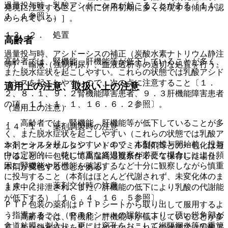
過量投与時、乳酸アシドーシスが起こることがある〔１１．
発現に注意すること（特に併用初期に多く発現する傾向が認
１．１参照〕。
められている）］。
１３．２． 処置
高齢者
過量投与時、アシドーシスの補正（炭酸水素ナトリウム静注
高齢者では、腎機能、肝機能等が低下していることが多く、
等）、輸液（強制利尿）、血液透析等の適切な処置を行う。
また脱水症状を起こしやすい。これらの状態では乳酸アシド
ーシスを起こしやすいので、次の点に注意すること〔１．
適用上の注意、取扱い上の注意
２、８．１、９．２腎機能障害患者、９．３肝機能障害患者
の項、１１．１．１、１６．６．２参照〕。
（適用上の注意）
・ 高齢者では、腎機能、肝機能等が低下していることが多
１４．１． 薬剤調製時の注意
く、また脱水症状を起こしやすい（これらの状態では乳酸ア
シドーシスを起こしやすい）ので、本剤の投与開始前、投与
本剤とオルメサルタン メドキソミル製剤等との一包化は避
中は定期的に、特に慎重な経過観察が必要な場合にはより頻
けること（一包化して高温高湿度条件下にて保存した場合、
回に腎機能や肝機能を確認するなど十分に観察しながら慎重
本剤が変色することがある）。
に投与すること（本剤はほとんど代謝されず、未変化体のま
１４．２． 薬剤交付時の注意
ま尿中に排泄され、また、肝機能の低下により乳酸の代謝能
が低下する）〔１６．４、１６．５参照〕。
ＰＴＰ包装の薬剤はＰＴＰシートから取り出して服用するよ
う指導すること（ＰＴＰシートの誤飲により、硬い鋭角部が
・ 高齢者では、腎機能、肝機能等が低下していることが多
食道粘膜へ刺入し、更には穿孔をおこして縦隔洞炎等の重篤
く、また脱水症状を起こしやすい（これらの状態では乳酸ア