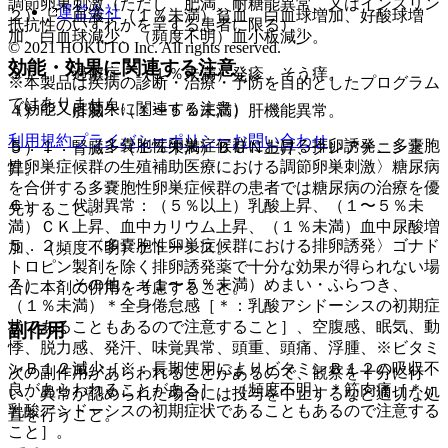
調節卵巣刺激（ただし、肥満、耐糖能異常、又はインスリン
運営会社
２）． 血液：（１％未満）貧血、白血球増加、好酸球増
抵抗性のいずれかを呈する患者に限る）。
加、白血球減少、（頻度不明）血小板減少。
© 2021 HOKUTO Inc. All rights reserved.
効能・効果に関連する注意
３）． 過敏症：（１％未満）発疹、そう痒。
※本製品は疾病の診断・治療・予防を目的としたプログラム
ではありません。
（効能又は効果に関連する注意）
４）． 肝臓：（１〜５％未満）肝機能異常。
利用規約
プライバシーポリシー
お問い合わせ
５．１． 〈多嚢胞性卵巣症候群における排卵誘発、多嚢胞
５）． 腎臓：（１％未満）ＢＵＮ上昇、クレアチニン上
性卵巣症候群の生殖補助医療における調節卵巣刺激〉糖尿病
昇。
を合併する多嚢胞性卵巣症候群の患者では糖尿病の治療を優
６）． 代謝異常：（５％以上）乳酸上昇、（１〜５％未
先すること。
満）ＣＫ上昇、血中カリウム上昇、（１％未満）血中尿酸増
５．２． 〈多嚢胞性卵巣症候群における排卵誘発〉ゴナド
加、（頻度不明）ケトーシス。
トロピン製剤を除く排卵誘発薬で十分な効果が得られない場
７）． その他：（１〜５％未満）めまい・ふらつき、
合に本剤の併用を考慮すること。
（１％未満）＊全身倦怠感［＊：乳酸アシドーシスの初期症
状であることもあるので注意すること］、空腹感、眠気、動
副作用
悸、脱力感、発汗、味覚異常、頭重、頭痛、浮腫、※ビタミ
ンＢ１２減少［※：長期使用によりビタミンＢ１２の吸収不
次の副作用があらわれることがあるので、観察を十分に行
良があらわれることがある］、（頻度不明）＊筋肉痛［＊：
い、異常が認められた場合には投与を中止するなど適切な処
乳酸アシドーシスの初期症状であることもあるので注意する
置を行うこと。
こと］。