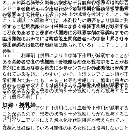
く、また脱水症状を起こしやすい（これらの状態では乳酸ア
ることがあるので、患者の状態を十分観察しながら投与する
シドーシスを起こしやすい）ので、腎機能や脱水症状等患者
こと（甲状腺ホルモンは糖代謝全般に作用し血糖値を変動さ
の状態に十分注意して投与の中止や減量を検討すること。特
せると考えられている）］。
に７５歳以上の高齢者では、本剤投与の適否をより慎重に判
４）． 卵胞ホルモン［併用により血糖降下作用が減弱する
断すること（乳酸アシドーシスが多く報告されており、予後
ことがあるので、患者の状態を十分観察しながら投与するこ
も不良であることが多く、国内における本剤の承認時までの
と（卵胞ホルモンには耐糖能を変化させ、血糖を上昇させる
臨床試験において、７５歳以上の高齢者への１日１５００ｍ
作用が認められている）］。
ｇを超える用量の使用経験は限られている）〔１７．１．１
参照〕。
５）． 利尿剤［併用により血糖降下作用が減弱することが
あるので、患者の状態を十分観察しながら投与すること（利
・ 高齢者では、腎機能、肝機能等が低下していることが多
尿剤によるカリウム喪失によりインスリン分泌の低下が考え
く、また脱水症状を起こしやすい（これらの状態では乳酸ア
られている）］。
シドーシスを起こしやすい）ので、血清クレアチニン値が正
常範囲内であっても、ｅＧＦＲ等も考慮して、慎重に患者の
６）． ピラジナミド［併用により血糖降下作用が減弱する
状態を観察すること（年齢によっては実際の腎機能が低下し
ことがあるので、患者の状態を十分観察しながら投与するこ
ていることがある）。
と（機序不明）］。
妊婦・授乳婦
７）． イソニアジド［併用により血糖降下作用が減弱する
ことがあるので、患者の状態を十分観察しながら投与するこ
（妊婦）
と（イソニアジドによる炭水化物代謝阻害が考えられてい
る）］。
妊婦又は妊娠している可能性のある女性には投与しないこと