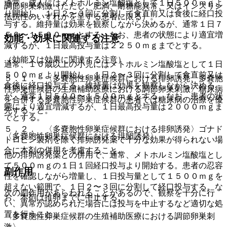
通常、成人にはメトホルミン塩酸塩として１日５００ｍｇよ
調節卵巣刺激（ただし、肥満、耐糖能異常、又はインスリン
り開始し、１日２〜３回に分割して食直前又は食後に経口投
抵抗性のいずれかを呈する患者に限る）。
与する。維持量は効果を観察しながら決めるが、通常１日７
５０〜１５００ｍｇとする。なお、患者の状態により適宜増
効能・効果に関連する注意
減するが、１日最高投与量は２２５０ｍｇまでとする。
（効能又は効果に関連する注意）
通常、１０歳以上の小児にはメトホルミン塩酸塩として１日
５００ｍｇより開始し、１日２〜３回に分割して食直前又は
５．１． 〈多嚢胞性卵巣症候群における排卵誘発、多嚢胞
食後に経口投与する。維持量は効果を観察しながら決める
性卵巣症候群の生殖補助医療における調節卵巣刺激〉糖尿病
が、通常１日５００〜１５００ｍｇとする。なお、患者の状
を合併する多嚢胞性卵巣症候群の患者では糖尿病の治療を優
態により適宜増減するが、１日最高投与量は２０００ｍｇま
先すること。
でとする。
５．２． 〈多嚢胞性卵巣症候群における排卵誘発〉ゴナド
〈多嚢胞性卵巣症候群における排卵誘発〉
トロピン製剤を除く排卵誘発薬で十分な効果が得られない場
合に本剤の併用を考慮すること。
他の排卵誘発薬との併用で、通常、メトホルミン塩酸塩とし
て５００ｍｇの１日１回経口投与より開始する。患者の忍容
副作用
性を確認しながら増量し、１日投与量として１５００ｍｇを
超えない範囲で、１日２〜３回に分割して経口投与する。な
次の副作用があらわれることがあるので、観察を十分に行
お、本剤は排卵までに中止する。
い、異常が認められた場合には投与を中止するなど適切な処
置を行うこと。
〈多嚢胞性卵巣症候群の生殖補助医療における調節卵巣刺
激〉