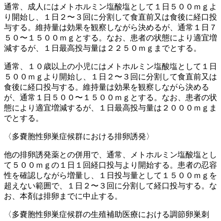
通常、成人にはメトホルミン塩酸塩として１日５００ｍｇよ
り開始し、１日２〜３回に分割して食直前又は食後に経口投
与する。維持量は効果を観察しながら決めるが、通常１日７
５０〜１５００ｍｇとする。なお、患者の状態により適宜増
減するが、１日最高投与量は２２５０ｍｇまでとする。
通常、１０歳以上の小児にはメトホルミン塩酸塩として１日
５００ｍｇより開始し、１日２〜３回に分割して食直前又は
食後に経口投与する。維持量は効果を観察しながら決める
が、通常１日５００〜１５００ｍｇとする。なお、患者の状
態により適宜増減するが、１日最高投与量は２０００ｍｇま
でとする。
〈多嚢胞性卵巣症候群における排卵誘発〉
他の排卵誘発薬との併用で、通常、メトホルミン塩酸塩とし
て５００ｍｇの１日１回経口投与より開始する。患者の忍容
性を確認しながら増量し、１日投与量として１５００ｍｇを
超えない範囲で、１日２〜３回に分割して経口投与する。な
お、本剤は排卵までに中止する。
〈多嚢胞性卵巣症候群の生殖補助医療における調節卵巣刺