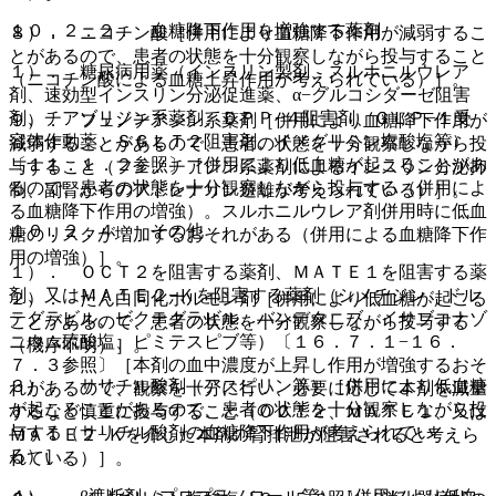
１０．２．２． 血糖降下作用を増強する薬剤
８）． ニコチン酸［併用により血糖降下作用が減弱するこ
とがあるので、患者の状態を十分観察しながら投与すること
１）． 糖尿病用薬（インスリン製剤、スルホニルウレア
（ニコチン酸による血糖上昇作用が考えられている）］。
剤、速効型インスリン分泌促進薬、α−グルコシダーゼ阻害
剤、チアゾリジン系薬剤、ＤＰＰ−４阻害剤、ＧＬＰ−１受
９）． フェノチアジン系薬剤［併用により血糖降下作用が
容体作動薬、ＳＧＬＴ２阻害剤、イメグリミン塩酸塩等）
減弱することがあるので、患者の状態を十分観察しながら投
〔１１．１．２参照〕［併用により低血糖が起こることがあ
与すること（フェノチアジン系薬剤によるインスリン分泌抑
るので、患者の状態を十分観察しながら投与する（併用によ
制、副腎からのアドレナリン遊離が考えられている）］。
る血糖降下作用の増強）。スルホニルウレア剤併用時に低血
１０．２．４． その他
糖のリスクが増加するおそれがある（併用による血糖降下作
用の増強）］。
１）． ＯＣＴ２を阻害する薬剤、ＭＡＴＥ１を阻害する薬
剤、又はＭＡＴＥ２−Ｋを阻害する薬剤（シメチジン、ドル
２）． たん白同化ホルモン剤［併用により低血糖が起こる
テグラビル、ビクテグラビル、バンデタニブ、イサブコナゾ
ことがあるので、患者の状態を十分観察しながら投与する
ニウム硫酸塩、ピミテスピブ等）〔１６．７．１−１６．
（機序不明）］。
７．３参照〕［本剤の血中濃度が上昇し作用が増強するおそ
３）． サリチル酸剤（アスピリン等）［併用により低血糖
れがあるので、観察を十分に行い、必要に応じて本剤を減量
が起こることがあるので、患者の状態を十分観察しながら投
するなど慎重に投与すること（ＯＣＴ２、ＭＡＴＥ１、又は
与する（サリチル酸剤の血糖降下作用が考えられてい
ＭＡＴＥ２−Ｋを介した本剤の腎排泄が阻害されると考えら
る）］。
れている）］。