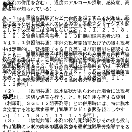
る薬剤の併用を含む）、過度のアルコール摂取、感染症、高
警告
齢者等が知られている）。
１．１． 重篤な乳酸アシドーシスを起こすことがあり、死
特に、脱水、過度のアルコール摂取等により患者の状態が急
亡に至った例も報告されているので、乳酸アシドーシスを起
変することもあるので、次の点に注意すること〔１．１、
こしやすい患者には投与しないこと〔２．１、２．３、８．
１．２、２．３、１１．１．１参照〕。
１、９．２腎機能障害患者、９．３肝機能障害患者の項、１
１．１．１参照〕。
（１）． 〈効能共通〉本剤の投与開始前及びその後も投与
中は定期的に、腎機能（ｅＧＦＲ等）及び肝機能を確認する
１．２． 腎機能障害又は肝機能障害のある患者、高齢者に
とともに、患者の状態に十分注意して投与の適否及び投与量
投与する場合には、定期的に腎機能や肝機能を確認するなど
の調節を検討すること。なお、高齢者等、特に慎重な経過観
慎重に投与すること。特に７５歳以上の高齢者では、本剤投
察が必要な場合には、より頻回に確認すること〔２．１、
与の適否を慎重に判断すること〔８．１、９．２腎機能障害
７．用法及び用量に関連する注意、９．２腎機能障害患者、
患者、９．３肝機能障害患者、９．８高齢者の項、１１．
９．３肝機能障害患者、９．８高齢者の項参照〕。
１．１参照〕。
（２）． 〈効能共通〉脱水症状があらわれた場合には投与
禁忌
を中止し、適切な処置を行うこと。利尿作用を有する薬剤
（利尿剤、ＳＧＬＴ２阻害剤等）との併用時には、特に脱水
２．１． 次に示す患者［乳酸アシドーシスを起こしやす
に注意すること〔２．１、１０．２．１参照〕。
い］〔１．１、８．１、１１．１．１参照〕。
（３）． 〈効能共通〉本剤の投与開始時及びその後も投与
・ 乳酸アシドーシスの既往のある患者［乳酸アシドーシス
中は適切に、次の内容を患者及びその家族に十分指導するこ