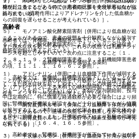
４）． β遮断剤（プロプラノロール等）［併用により低血
２）． イメグリミン塩酸塩〔８．５参照〕［消化器症状の
糖が起こることがあるので、患者の状態を十分観察しながら
発現に注意すること（特に併用初期に多く発現する傾向が認
投与する（β遮断作用によりアドレナリンを介した低血糖か
められている）］。
らの回復を遅らせることが考えられている）］。
高齢者
５）． モノアミン酸化酵素阻害剤［併用により低血糖が起
こることがあるので、患者の状態を十分観察しながら投与す
高齢者では、腎機能、肝機能等が低下していることが多く、
る（モノアミン酸化酵素阻害剤によるインスリン分泌促進、
また脱水症状を起こしやすい。これらの状態では乳酸アシド
糖新生抑制が考えられている）］。
ーシスを起こしやすいので、次の点に注意すること〔１．
２、８．１、９．２腎機能障害患者、９．３肝機能障害患者
１０．２．３． 血糖降下作用を減弱する薬剤
の項、１１．１．１、１６．６．２参照〕。
１）． アドレナリン［併用により血糖降下作用が減弱する
・ 高齢者では、腎機能、肝機能等が低下していることが多
ことがあるので、患者の状態を十分観察しながら投与するこ
く、また脱水症状を起こしやすい（これらの状態では乳酸ア
と（アドレナリンによる末梢での糖利用抑制、肝での糖新生
シドーシスを起こしやすい）ので、本剤の投与開始前、投与
促進、インスリン分泌抑制が考えられている）］。
中は定期的に、特に慎重な経過観察が必要な場合にはより頻
回に腎機能や肝機能を確認するなど十分に観察しながら慎重
２）． 副腎皮質ホルモン［併用により血糖降下作用が減弱
に投与すること（本剤はほとんど代謝されず、未変化体のま
することがあるので、患者の状態を十分観察しながら投与す
ま尿中に排泄され、また、肝機能の低下により乳酸の代謝能
ること（副腎皮質ホルモンによる肝での糖新生促進等が考え
が低下する）〔１６．４、１６．５参照〕。
られている）］。
・ 高齢者では、腎機能、肝機能等が低下していることが多
３）． 甲状腺ホルモン［併用により血糖降下作用が減弱す