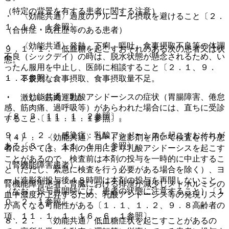
（特定の背景を有する患者に関する注意）
・ 〈効能共通〉過度のアルコール摂取を避けること〔２．
１、１０．１参照〕。
（合併症・既往歴等のある患者）
・ 〈効能共通〉発熱、下痢、嘔吐、食事摂取不良等の体調
９．１．１． 低血糖を起こすおそれのある次の患者又は状
不良（シックデイ）の時は、脱水状態が懸念されるため、い
態。
ったん服用を中止し、医師に相談すること〔２．１、９．
１．２参照〕。
・ 不規則な食事摂取、食事摂取量不足。
・ 〈効能共通〉乳酸アシドーシスの症状（胃腸障害、倦怠
・ 激しい筋肉運動。
感、筋肉痛、過呼吸等）があらわれた場合には、直ちに受診
〔８．３、１１．１．２参照〕。
すること〔１１．１．１参照〕。
９．１．２． 感染症：乳酸アシドーシスを起こすおそれが
（４）． 〈効能共通〉ヨード造影剤を用いて検査を行う患
ある〔８．１、１１．１．１参照〕。
者においては、本剤の併用により乳酸アシドーシスを起こす
ことがあるので、検査前は本剤の投与を一時的に中止するこ
（腎機能障害患者）
と（ただし、緊急に検査を行う必要がある場合を除く）、ヨ
ード造影剤投与後４８時間は本剤の投与を再開しないこと
腎機能障害患者：腎臓における排泄が減少しメトホルミンの
（なお、投与再開時には、患者の状態に注意すること）〔１
血中濃度が上昇するため、乳酸アシドーシス等の発現リスク
０．２．１参照〕。
が高くなる可能性がある〔１．１、１．２、９．８高齢者の
項、１１．１．１、１６．６．１参照〕。
８．２． 〈効能共通〉低血糖症状を起こすことがあるの