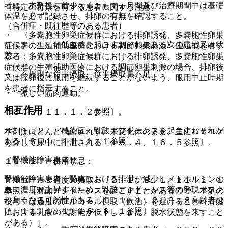
者に、本剤投与前少なくとも１ヵ月間及び治療期間中は基礎
（特定の背景を有する患者に関する注意）
体温を必ず記録させ、排卵の有無を確認すること。
（合併症・既往歴等のある患者）
・ 〈多嚢胞性卵巣症候群における排卵誘発、多嚢胞性卵巣
９．１．１． 低血糖を起こすおそれのある次の患者又は状
症候群の生殖補助医療における調節卵巣刺激〉生殖能を有す
態。
る者：多嚢胞性卵巣症候群における排卵誘発、多嚢胞性卵巣
症候群の生殖補助医療における調節卵巣刺激の場合、排卵後
・ 不規則な食事摂取、食事摂取量不足。
又は採卵後に服用を継続することがないよう、服用中止時期
を患者に指示すること。
・ 激しい筋肉運動。
相互作用
〔８．３、１１．１．２参照〕。
９．１．２． 感染症：乳酸アシドーシスを起こすおそれが
本剤はほとんど代謝されず、未変化体のまま、主にＯＣＴ２
ある〔８．１、１１．１．１参照〕。
を介して尿中に排泄される〔１６．４、１６．５参照〕。
（腎機能障害患者）
１０．１． 併用禁忌：
腎機能障害患者：腎臓における排泄が減少しメトホルミンの
アルコール＜過度の摂取＞〔２．１、８．１、１１．１．１
血中濃度が上昇するため、乳酸アシドーシス等の発現リスク
参照〕［乳酸アシドーシスを起こすことがあるので、本剤の
が高くなる可能性がある〔１．１、１．２、９．８高齢者の
投与中は過度のアルコール摂取（飲酒）を避けること（肝臓
項、１１．１．１、１６．６．１参照〕。
における乳酸の代謝能が低下し、また、脱水状態を来すこと
がある）］。