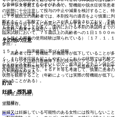
な合併症を併発することがある）。
シドーシスを起こしやすい）ので、腎機能や脱水症状等患者
の状態に十分注意して投与の中止や減量を検討すること。特
（取扱い上の注意）
に７５歳以上の高齢者では、本剤投与の適否をより慎重に判
断すること（乳酸アシドーシスが多く報告されており、予後
錠剤を取り出すときに特異なにおいがすることがある（本剤
も不良であることが多く、国内における本剤の承認時までの
の原料に由来する成分による）。
臨床試験において、７５歳以上の高齢者への１日１５００ｍ
ｇを超える用量の使用経験は限られている）〔１７．１．１
その他の注意
参照〕。
１５．１． 臨床使用に基づく情報
・ 高齢者では、腎機能、肝機能等が低下していることが多
く、また脱水症状を起こしやすい（これらの状態では乳酸ア
インスリン又は経口血糖降下剤の投与中にアンジオテンシン
シドーシスを起こしやすい）ので、血清クレアチニン値が正
変換酵素阻害剤を投与することにより、低血糖が起こりやす
常範囲内であっても、ｅＧＦＲ等も考慮して、慎重に患者の
いとの報告がある。
状態を観察すること（年齢によっては実際の腎機能が低下し
ていることがある）。
貯法
妊婦・授乳婦
（保管上の注意）
（妊婦）
室温保存。
妊婦又は妊娠している可能性のある女性には投与しないこと
ホーム