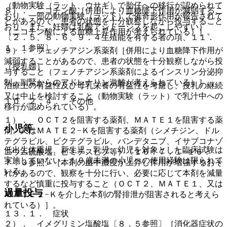
（動物実験（ラット、ウサギ）で胎仔への移行が認められて
８）． ニコチン酸［併用により血糖降下作用が減弱するこ
おり、一部の動物実験（ラット）で催奇形作用が報告されて
とがあるので、患者の状態を十分観察しながら投与すること
おり、また、妊婦は乳酸アシドーシスを起こしやすい）
（ニコチン酸による血糖上昇作用が考えられている）］。
〔２．５、８．６、９．４生殖能を有する者の項、１１．
１．１参照〕。
９）． フェノチアジン系薬剤［併用により血糖降下作用が
減弱することがあるので、患者の状態を十分観察しながら投
（授乳婦）
与すること（フェノチアジン系薬剤によるインスリン分泌抑
制、副腎からのアドレナリン遊離が考えられている）］。
治療上の有益性及び母乳栄養の有益性を考慮し、授乳の継続
又は中止を検討すること（動物実験（ラット）で乳汁中への
１０．２．４． その他
移行が認められている）。
１）． ＯＣＴ２を阻害する薬剤、ＭＡＴＥ１を阻害する薬
小児等
剤、又はＭＡＴＥ２−Ｋを阻害する薬剤（シメチジン、ドル
テグラビル、ビクテグラビル、バンデタニブ、イサブコナゾ
低出生体重児、新生児、乳児、幼児を対象とした臨床試験は
ニウム硫酸塩、ピミテスピブ等）〔１６．７．１−１６．
実施していない。１０歳未満の小児への使用経験は限られて
７．３参照〕［本剤の血中濃度が上昇し作用が増強するおそ
いる。
れがあるので、観察を十分に行い、必要に応じて本剤を減量
するなど慎重に投与すること（ＯＣＴ２、ＭＡＴＥ１、又は
過量投与
ＭＡＴＥ２−Ｋを介した本剤の腎排泄が阻害されると考えら
れている）］。
１３．１． 症状
２）． イメグリミン塩酸塩〔８．５参照〕［消化器症状の