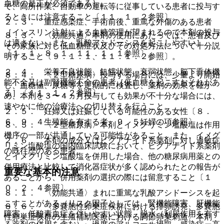
血糖の是正が必須である］。
で、高所作業、自動車の運転等に従事している患者に投与す
るときには注意すること〔１１．１．２参照〕。
２．３． 重症感染症、手術前後、重篤な外傷のある患者
［インスリン注射による血糖管理が望まれるので本剤の投与
８．３． 〈効能共通〉本剤の使用にあたっては、患者及び
は適さない、また、乳酸アシドーシスを起こしやすい］
その家族に対し低血糖症状及びその対処方法について十分説
〔１．１、８．１、１１．１．１参照〕。
明すること〔９．１．１、１１．１．２参照〕。
２．４． 栄養不良状態、飢餓状態、衰弱状態、脳下垂体機
８．４． 〈２型糖尿病〉投与する場合には、少量より開始
能不全又は副腎機能不全の患者［低血糖を起こすおそれがあ
し、血糖値、尿糖等を定期的に検査し、薬剤の効果を確か
る］〔１１．１．２参照〕。
め、本剤を３〜４ヵ月投与しても効果が不十分な場合には、
速やかに他の治療法への切り替えを行うこと。
２．５． 妊婦又は妊娠している可能性のある女性〔８．
６、９．４生殖能を有する者、９．５妊婦の項参照〕。
８．５． 〈２型糖尿病〉本剤とイメグリミン塩酸塩は作用
機序の一部が共通している可能性があること、また、イメグ
２．６． 本剤の成分又はビグアナイド系薬剤に対し過敏症
リミン塩酸塩の国内臨床試験において、ビグアナイド系薬剤
の既往歴のある患者。
とイメグリミン塩酸塩を併用した場合、他の糖尿病用薬との
併用療法と比較して消化器症状が多く認められたとの報告が
重要な基本的注意
あることから、併用薬剤の選択の際には留意すること〔１
０．２．４参照〕。
８．１． 〈効能共通〉まれに重篤な乳酸アシドーシスを起
こすことがある（リスク因子としては、腎機能障害、肝機能
８．６． 〈多嚢胞性卵巣症候群における排卵誘発、多嚢胞
障害、低酸素血症を伴いやすい状態、脱水（利尿作用を有す
性卵巣症候群の生殖補助医療における調節卵巣刺激〉本剤