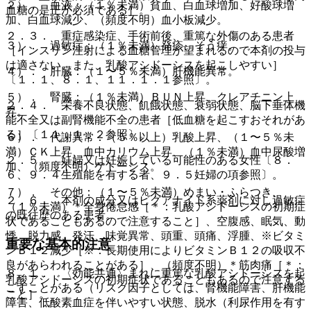
２）． 血液：（１％未満）貧血、白血球増加、好酸球増
血糖の是正が必須である］。
加、白血球減少、（頻度不明）血小板減少。
２．３． 重症感染症、手術前後、重篤な外傷のある患者
３）． 過敏症：（１％未満）発疹、そう痒。
［インスリン注射による血糖管理が望まれるので本剤の投与
は適さない、また、乳酸アシドーシスを起こしやすい］
４）． 肝臓：（１〜５％未満）肝機能異常。
〔１．１、８．１、１１．１．１参照〕。
５）． 腎臓：（１％未満）ＢＵＮ上昇、クレアチニン上
２．４． 栄養不良状態、飢餓状態、衰弱状態、脳下垂体機
昇。
能不全又は副腎機能不全の患者［低血糖を起こすおそれがあ
る］〔１１．１．２参照〕。
６）． 代謝異常：（５％以上）乳酸上昇、（１〜５％未
満）ＣＫ上昇、血中カリウム上昇、（１％未満）血中尿酸増
２．５． 妊婦又は妊娠している可能性のある女性〔８．
加、（頻度不明）ケトーシス。
６、９．４生殖能を有する者、９．５妊婦の項参照〕。
７）． その他：（１〜５％未満）めまい・ふらつき、
２．６． 本剤の成分又はビグアナイド系薬剤に対し過敏症
（１％未満）＊全身倦怠感［＊：乳酸アシドーシスの初期症
の既往歴のある患者。
状であることもあるので注意すること］、空腹感、眠気、動
悸、脱力感、発汗、味覚異常、頭重、頭痛、浮腫、※ビタミ
重要な基本的注意
ンＢ１２減少［※：長期使用によりビタミンＢ１２の吸収不
良があらわれることがある］、（頻度不明）＊筋肉痛［＊：
８．１． 〈効能共通〉まれに重篤な乳酸アシドーシスを起
乳酸アシドーシスの初期症状であることもあるので注意する
こすことがある（リスク因子としては、腎機能障害、肝機能
こと］。
障害、低酸素血症を伴いやすい状態、脱水（利尿作用を有す