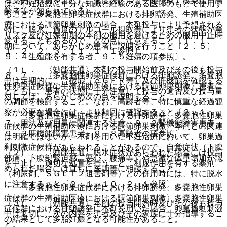
る薬剤の併用を含む）、過度のアルコール摂取、感染症、高
は、不妊治療に十分な知識と経験のある医師のもとで使用す
齢者等が知られている）。
ること。多嚢胞性卵巣症候群における排卵誘発、生殖補助医
療における調節卵巣刺激の場合、本剤投与により予想される
特に、脱水、過度のアルコール摂取等により患者の状態が急
リスク及び妊娠初期の本剤の服用を避けるための服用中止時
変することもあるので、次の点に注意すること〔１．１、
期について、あらかじめ患者に説明を行うこと〔２．５、
１．２、２．３、１１．１．１参照〕。
９．４生殖能を有する者、９．５妊婦の項参照〕。
（１）． 〈効能共通〉本剤の投与開始前及びその後も投与
８．７． 〈多嚢胞性卵巣症候群における排卵誘発、多嚢胞
中は定期的に、腎機能（ｅＧＦＲ等）及び肝機能を確認する
性卵巣症候群の生殖補助医療における調節卵巣刺激〉患者に
とともに、患者の状態に十分注意して投与の適否及び投与量
対しては、あらかじめ次の点を説明すること。
の調節を検討すること。なお、高齢者等、特に慎重な経過観
察が必要な場合には、より頻回に確認すること〔２．１、
・ 〈多嚢胞性卵巣症候群における排卵誘発、多嚢胞性卵巣
７．用法及び用量に関連する注意、９．２腎機能障害患者、
症候群の生殖補助医療における調節卵巣刺激〉本剤との関連
９．３肝機能障害患者、９．８高齢者の項参照〕。
は明確ではないが、本剤を用いた不妊治療において、卵巣過
剰刺激症候群があらわれることがあるので、自覚症状（下腹
（２）． 〈効能共通〉脱水症状があらわれた場合には投与
部痛、下腹部緊迫感、悪心、腰痛等）や急激な体重増加が認
を中止し、適切な処置を行うこと。利尿作用を有する薬剤
められた場合には直ちに医師等に相談すること。
（利尿剤、ＳＧＬＴ２阻害剤等）との併用時には、特に脱水
に注意すること〔２．１、１０．２．１参照〕。
・ 〈多嚢胞性卵巣症候群における排卵誘発、多嚢胞性卵巣
症候群の生殖補助医療における調節卵巣刺激〉多嚢胞性卵巣
（３）． 〈効能共通〉本剤の投与開始時及びその後も投与
症候群における排卵誘発に本剤を用いた場合、卵巣過剰刺激
中は適切に、次の内容を患者及びその家族に十分指導するこ
の結果として多胎妊娠となる可能性があること。
と。