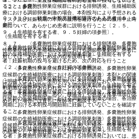
９．３．１． 重度肝機能障害のある患者：投与しないこと
ること。多嚢胞性卵巣症候群における排卵誘発、生殖補助医
〔２．１参照〕。
療における調節卵巣刺激の場合、本剤投与により予想される
９．３．２． 軽度〜中等度肝機能障害のある患者〔８．１
リスク及び妊娠初期の本剤の服用を避けるための服用中止時
参照〕。
期について、あらかじめ患者に説明を行うこと〔２．５、
９．４生殖能を有する者、９．５妊婦の項参照〕。
（生殖能を有する者）
８．７． 〈多嚢胞性卵巣症候群における排卵誘発、多嚢胞
〈多嚢胞性卵巣症候群における排卵誘発、多嚢胞性卵巣症候
性卵巣症候群の生殖補助医療における調節卵巣刺激〉患者に
群の生殖補助医療における調節卵巣刺激〉生殖能を有する
対しては、あらかじめ次の点を説明すること。
者：妊娠初期の投与を避けるため、次の対応を行うこと
〔２．５、８．６、９．５妊婦の項参照〕。
・ 〈多嚢胞性卵巣症候群における排卵誘発、多嚢胞性卵巣
症候群の生殖補助医療における調節卵巣刺激〉本剤との関連
・ 〈多嚢胞性卵巣症候群における排卵誘発、多嚢胞性卵巣
は明確ではないが、本剤を用いた不妊治療において、卵巣過
症候群の生殖補助医療における調節卵巣刺激〉生殖能を有す
剰刺激症候群があらわれることがあるので、自覚症状（下腹
る者：多嚢胞性卵巣症候群における排卵誘発、多嚢胞性卵巣
部痛、下腹部緊迫感、悪心、腰痛等）や急激な体重増加が認
症候群の生殖補助医療における調節卵巣刺激の場合、各治療
められた場合には直ちに医師等に相談すること。
周期における本剤投与開始前に妊娠していないことを確認す
ること。
・ 〈多嚢胞性卵巣症候群における排卵誘発、多嚢胞性卵巣
症候群の生殖補助医療における調節卵巣刺激〉多嚢胞性卵巣
・ 〈多嚢胞性卵巣症候群における排卵誘発、多嚢胞性卵巣
症候群における排卵誘発に本剤を用いた場合、卵巣過剰刺激
症候群の生殖補助医療における調節卵巣刺激〉生殖能を有す
の結果として多胎妊娠となる可能性があること。
る者：多嚢胞性卵巣症候群における排卵誘発においては、患