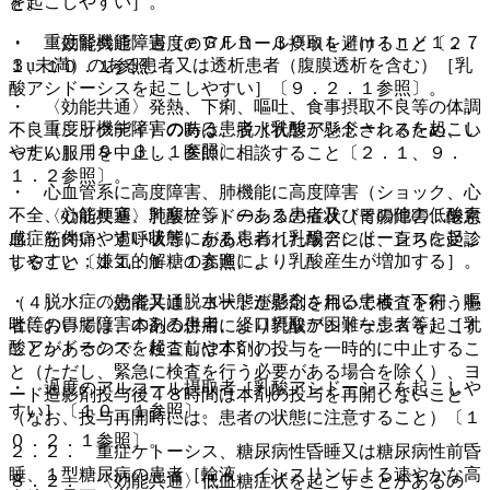
を起こしやすい］。
と。
・ 重度腎機能障害（ｅＧＦＲ ３０ｍＬ／ｍｉｎ／１．７
・ 〈効能共通〉過度のアルコール摂取を避けること〔２．
３u未満）のある患者又は透析患者（腹膜透析を含む）［乳
１、１０．１参照〕。
酸アシドーシスを起こしやすい］〔９．２．１参照〕。
・ 〈効能共通〉発熱、下痢、嘔吐、食事摂取不良等の体調
・ 重度肝機能障害のある患者［乳酸アシドーシスを起こし
不良（シックデイ）の時は、脱水状態が懸念されるため、い
やすい］〔９．３．１参照〕。
ったん服用を中止し、医師に相談すること〔２．１、９．
１．２参照〕。
・ 心血管系に高度障害、肺機能に高度障害（ショック、心
不全、心筋梗塞、肺塞栓等）のある患者及びその他の低酸素
・ 〈効能共通〉乳酸アシドーシスの症状（胃腸障害、倦怠
血症を伴いやすい状態にある患者［乳酸アシドーシスを起こ
感、筋肉痛、過呼吸等）があらわれた場合には、直ちに受診
しやすい；嫌気的解糖の亢進により乳酸産生が増加する］。
すること〔１１．１．１参照〕。
・ 脱水症の患者又は脱水状態が懸念される患者（下痢、嘔
（４）． 〈効能共通〉ヨード造影剤を用いて検査を行う患
吐等の胃腸障害のある患者、経口摂取が困難な患者等）［乳
者においては、本剤の併用により乳酸アシドーシスを起こす
酸アシドーシスを起こしやすい］。
ことがあるので、検査前は本剤の投与を一時的に中止するこ
と（ただし、緊急に検査を行う必要がある場合を除く）、ヨ
・ 過度のアルコール摂取者［乳酸アシドーシスを起こしや
ード造影剤投与後４８時間は本剤の投与を再開しないこと
すい］〔１０．１参照〕。
（なお、投与再開時には、患者の状態に注意すること）〔１
０．２．１参照〕。
２．２． 重症ケトーシス、糖尿病性昏睡又は糖尿病性前昏
睡、１型糖尿病の患者［輸液、インスリンによる速やかな高
８．２． 〈効能共通〉低血糖症状を起こすことがあるの