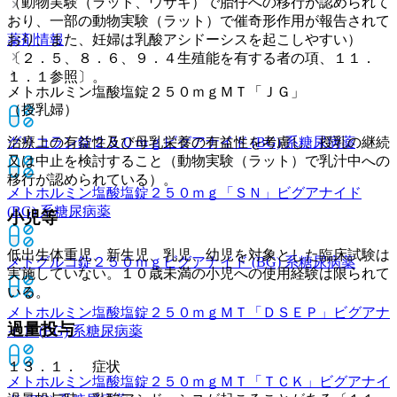
（動物実験（ラット、ウサギ）で胎仔への移行が認められて
おり、一部の動物実験（ラット）で催奇形作用が報告されて
薬剤情報
おり、また、妊婦は乳酸アシドーシスを起こしやすい）
〔２．５、８．６、９．４生殖能を有する者の項、１１．
１．１参照〕。
メトホルミン塩酸塩錠２５０ｍｇＭＴ「ＪＧ」
（授乳婦）
グリコラン錠２５０ｍｇ
ビグアナイド (BG) 系糖尿病薬
治療上の有益性及び母乳栄養の有益性を考慮し、授乳の継続
又は中止を検討すること（動物実験（ラット）で乳汁中への
移行が認められている）。
メトホルミン塩酸塩錠２５０ｍｇ「ＳＮ」
ビグアナイド
(BG) 系糖尿病薬
小児等
低出生体重児、新生児、乳児、幼児を対象とした臨床試験は
メトグルコ錠２５０ｍｇ
ビグアナイド (BG) 系糖尿病薬
実施していない。１０歳未満の小児への使用経験は限られて
いる。
メトホルミン塩酸塩錠２５０ｍｇＭＴ「ＤＳＥＰ」
ビグアナ
過量投与
イド (BG) 系糖尿病薬
１３．１． 症状
メトホルミン塩酸塩錠２５０ｍｇＭＴ「ＴＣＫ」
ビグアナイ