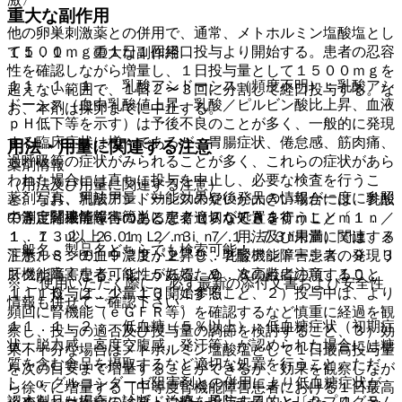
重大な副作用
他の卵巣刺激薬との併用で、通常、メトホルミン塩酸塩とし
て５００ｍｇの１日１回経口投与より開始する。患者の忍容
１１．１． 重大な副作用
性を確認しながら増量し、１日投与量として１５００ｍｇを
１１．１．１． 乳酸アシドーシス（頻度不明）：乳酸アシ
超えない範囲で、１日２〜３回に分割して経口投与する。な
ドーシス（血中乳酸値上昇、乳酸／ピルビン酸比上昇、血液
お、本剤は採卵までに中止する。
ｐＨ低下等を示す）は予後不良のことが多く、一般的に発現
する臨床症状は様々であるが、胃腸症状、倦怠感、筋肉痛、
用法・用量に関連する注意
過呼吸等の症状がみられることが多く、これらの症状があら
薬剤情報
われた場合には直ちに投与を中止し、必要な検査を行うこ
（用法及び用量に関連する注意）
薬剤写真、用法用量、効能効果や後発品の情報が一度に参照
と。なお、乳酸アシドーシスの疑いが大きい場合には、乳酸
でき、関連情報へ簡単にアクセスができます。
中等度腎機能障害のある患者（ｅＧＦＲ３０ｍＬ／ｍｉｎ／
の測定結果等を待つことなく適切な処置を行うこと〔１．
１．７３u以上６０ｍＬ／ｍｉｎ／１．７３u未満）では、メ
１、１．２、２．１、２．３、７．用法及び用量に関連する
一般名、製品名どちらでも検索可能！
トホルミンの血中濃度が上昇し、乳酸アシドーシスの発現リ
注意、８．１、９．１．２、９．２腎機能障害患者、９．３
スクが高くなる可能性があるため、次の点に注意すること
肝機能障害患者、９．５妊婦、９．８高齢者の項、１０．
※ ご使用いただく際に、必ず最新の添付文書および安全性
［１）投与は、少量より開始すること、２）投与中は、より
１、１０．２．１、１３．１参照〕。
情報も併せてご確認下さい。
頻回に腎機能（ｅＧＦＲ等）を確認するなど慎重に経過を観
１１．１．２． 低血糖（５％以上）：低血糖症状（初期症
察し、投与の適否及び投与量の調節を検討すること、３）効
状：脱力感、高度空腹感、発汗等）が認められた場合には糖
果不十分な場合はメトホルミン塩酸塩として１日最高投与量
質を含む食品を摂取するなど適切な処置を行うこと。ただ
を次の目安まで増量することができるが、効果を観察しなが
し、α−グルコシダーゼ阻害剤との併用により低血糖症状が
ら徐々に増量する［中等度腎機能障害患者における１日最高
※本製品は疾病の診断・治療・予防を目的としたプログラム
認められた場合にはブドウ糖を投与すること〔２．４、８．