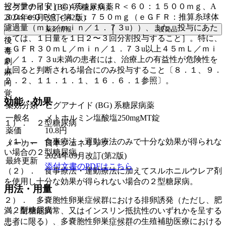
投与量の目安］@４５≦ｅＧＦＲ＜６０：１５００ｍｇ、A
ビグアナイド (BG) 系糖尿病薬
３０≦ｅＧＦＲ＜４５：７５０ｍｇ（ｅＧＦＲ：推算糸球体
2024年09月改訂(第2版)
濾過量（ｍＬ／ｍｉｎ／１．７３u））、また、投与にあた
薬剤情報
後発品
っては、１日量を１日２〜３回分割投与すること］。特に、
後
ｅＧＦＲ３０ｍＬ／ｍｉｎ／１．７３u以上４５ｍＬ／ｍｉ
毒
ｎ／１．７３u未満の患者には、治療上の有益性が危険性を
劇
上回ると判断される場合にのみ投与すること〔８．１、９．
麻
２．２、１１．１．１、１６．６．１参照〕。
向
覚
効能・効果
薬効分類
ビグアナイド (BG) 系糖尿病薬
一般名
メトホルミン塩酸塩250mgMT錠
１）． ２型糖尿病
薬価
10.8
円
（１）． 食事療法・運動療法のみで十分な効果が得られな
メーカー
日本ジェネリック
い場合の２型糖尿病。
2024年09月改訂(第2版)
最終更新
添付文書のPDFはこちら
（２）． 食事療法・運動療法に加えてスルホニルウレア剤
を使用し十分な効果が得られない場合の２型糖尿病。
用法・用量
２）． 多嚢胞性卵巣症候群における排卵誘発（ただし、肥
〈２型糖尿病〉
満、耐糖能異常、又はインスリン抵抗性のいずれかを呈する
患者に限る）、多嚢胞性卵巣症候群の生殖補助医療における