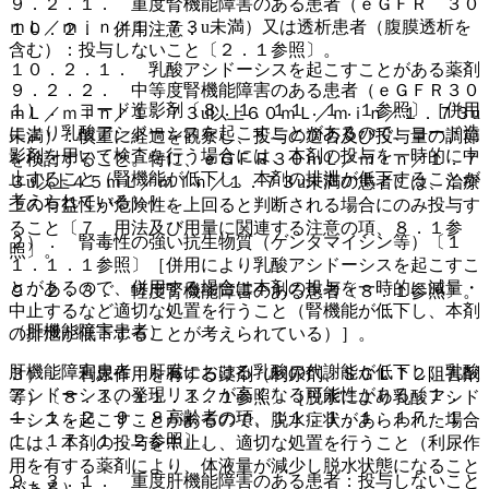
９．２．１． 重度腎機能障害のある患者（ｅＧＦＲ ３０
ｍＬ／ｍｉｎ／１．７３u未満）又は透析患者（腹膜透析を
１０．２． 併用注意：
含む）：投与しないこと〔２．１参照〕。
１０．２．１． 乳酸アシドーシスを起こすことがある薬剤
９．２．２． 中等度腎機能障害のある患者（ｅＧＦＲ３０
１）． ヨード造影剤〔８．１、１１．１．１参照〕［併用
ｍＬ／ｍｉｎ／１．７３u以上６０ｍＬ／ｍｉｎ／１．７３u
により乳酸アシドーシスを起こすことがあるので、ヨード造
未満）：慎重に経過を観察し、投与の適否及び投与量の調節
影剤を用いて検査を行う場合には、本剤の投与を一時的に中
を検討すること。特に、ｅＧＦＲ３０ｍＬ／ｍｉｎ／１．７
止すること（腎機能が低下し、本剤の排泄が低下することが
３u以上４５ｍＬ／ｍｉｎ／１．７３u未満の患者には、治療
考えられている）］。
上の有益性が危険性を上回ると判断される場合にのみ投与す
ること〔７．用法及び用量に関連する注意の項、８．１参
２）． 腎毒性の強い抗生物質（ゲンタマイシン等）〔１
照〕。
１．１．１参照〕［併用により乳酸アシドーシスを起こすこ
とがあるので、併用する場合は本剤の投与を一時的に減量・
９．２．３． 軽度腎機能障害のある患者〔８．１参照〕。
中止するなど適切な処置を行うこと（腎機能が低下し、本剤
（肝機能障害患者）
の排泄が低下することが考えられている）］。
肝機能障害患者：肝臓における乳酸の代謝能が低下し、乳酸
３）． 利尿作用を有する薬剤（利尿剤、ＳＧＬＴ２阻害剤
アシドーシスの発現リスクが高くなる可能性がある〔１．
等）〔８．１、１１．１．１参照〕［脱水により乳酸アシド
１、１．２、９．８高齢者の項、１１．１．１、１７．１．
ーシスを起こすことがあるので、脱水症状があらわれた場合
１、１７．１．２参照〕。
には、本剤の投与を中止し、適切な処置を行うこと（利尿作
用を有する薬剤により、体液量が減少し脱水状態になること
９．３．１． 重度肝機能障害のある患者：投与しないこと
がある）］。