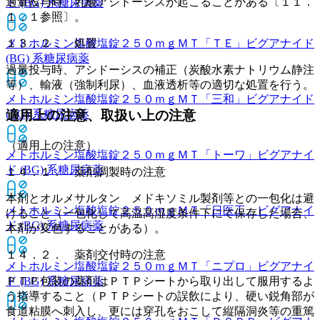
過量投与時、乳酸アシドーシスが起こることがある〔１１．
ド (BG) 系糖尿病薬
１．１参照〕。
メトホルミン塩酸塩錠２５０ｍｇＭＴ「ＴＥ」
ビグアナイド
１３．２． 処置
(BG) 系糖尿病薬
過量投与時、アシドーシスの補正（炭酸水素ナトリウム静注
等）、輸液（強制利尿）、血液透析等の適切な処置を行う。
メトホルミン塩酸塩錠２５０ｍｇＭＴ「三和」
ビグアナイド
(BG) 系糖尿病薬
適用上の注意、取扱い上の注意
（適用上の注意）
メトホルミン塩酸塩錠２５０ｍｇＭＴ「トーワ」
ビグアナイ
ド (BG) 系糖尿病薬
１４．１． 薬剤調製時の注意
本剤とオルメサルタン メドキソミル製剤等との一包化は避
メトホルミン塩酸塩錠２５０ｍｇＭＴ「日医工」
ビグアナイ
けること（一包化して高温高湿度条件下にて保存した場合、
ド (BG) 系糖尿病薬
本剤が変色することがある）。
１４．２． 薬剤交付時の注意
メトホルミン塩酸塩錠２５０ｍｇＭＴ「ニプロ」
ビグアナイ
ド (BG) 系糖尿病薬
ＰＴＰ包装の薬剤はＰＴＰシートから取り出して服用するよ
う指導すること（ＰＴＰシートの誤飲により、硬い鋭角部が
食道粘膜へ刺入し、更には穿孔をおこして縦隔洞炎等の重篤