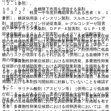
〔２．１参照〕。
１０．２．２． 血糖降下作用を増強する薬剤
９．３．２． 軽度〜中等度肝機能障害のある患者〔８．１
参照〕。
１）． 糖尿病用薬（インスリン製剤、スルホニルウレア
剤、速効型インスリン分泌促進薬、α−グルコシダーゼ阻害
（生殖能を有する者）
剤、チアゾリジン系薬剤、ＤＰＰ−４阻害剤、ＧＬＰ−１受
容体作動薬、ＳＧＬＴ２阻害剤、イメグリミン塩酸塩等）
〈多嚢胞性卵巣症候群における排卵誘発、多嚢胞性卵巣症候
〔１１．１．２参照〕［併用により低血糖が起こることがあ
群の生殖補助医療における調節卵巣刺激〉生殖能を有する
るので、患者の状態を十分観察しながら投与する（併用によ
者：妊娠初期の投与を避けるため、次の対応を行うこと
る血糖降下作用の増強）。スルホニルウレア剤併用時に低血
〔２．５、８．６、９．５妊婦の項参照〕。
糖のリスクが増加するおそれがある（併用による血糖降下作
用の増強）］。
・ 〈多嚢胞性卵巣症候群における排卵誘発、多嚢胞性卵巣
症候群の生殖補助医療における調節卵巣刺激〉生殖能を有す
２）． たん白同化ホルモン剤［併用により低血糖が起こる
る者：多嚢胞性卵巣症候群における排卵誘発、多嚢胞性卵巣
ことがあるので、患者の状態を十分観察しながら投与する
症候群の生殖補助医療における調節卵巣刺激の場合、各治療
（機序不明）］。
周期における本剤投与開始前に妊娠していないことを確認す
ること。
３）． サリチル酸剤（アスピリン等）［併用により低血糖
が起こることがあるので、患者の状態を十分観察しながら投
・ 〈多嚢胞性卵巣症候群における排卵誘発、多嚢胞性卵巣
与する（サリチル酸剤の血糖降下作用が考えられてい
症候群の生殖補助医療における調節卵巣刺激〉生殖能を有す
る）］。
る者：多嚢胞性卵巣症候群における排卵誘発においては、患