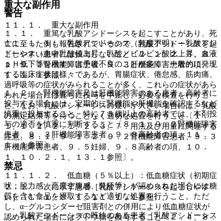
重大な副作用
警告
１１．１． 重大な副作用
１．１． 重篤な乳酸アシドーシスを起こすことがあり、死
１１．１．１． 乳酸アシドーシス（頻度不明）：乳酸アシ
亡に至った例も報告されているので、乳酸アシドーシスを起
ドーシス（血中乳酸値上昇、乳酸／ピルビン酸比上昇、血液
こしやすい患者には投与しないこと〔２．１、２．３、８．
ｐＨ低下等を示す）は予後不良のことが多く、一般的に発現
１、９．２腎機能障害患者、９．３肝機能障害患者の項、１
する臨床症状は様々であるが、胃腸症状、倦怠感、筋肉痛、
１．１．１参照〕。
過呼吸等の症状がみられることが多く、これらの症状があら
１．２． 腎機能障害又は肝機能障害のある患者、高齢者に
われた場合には直ちに投与を中止し、必要な検査を行うこ
投与する場合には、定期的に腎機能や肝機能を確認するなど
と。なお、乳酸アシドーシスの疑いが大きい場合には、乳酸
慎重に投与すること。特に７５歳以上の高齢者では、本剤投
の測定結果等を待つことなく適切な処置を行うこと〔１．
与の適否を慎重に判断すること〔８．１、９．２腎機能障害
１、１．２、２．１、２．３、７．用法及び用量に関連する
患者、９．３肝機能障害患者、９．８高齢者の項、１１．
注意、８．１、９．１．２、９．２腎機能障害患者、９．３
１．１参照〕。
肝機能障害患者、９．５妊婦、９．８高齢者の項、１０．
１、１０．２．１、１３．１参照〕。
禁忌
１１．１．２． 低血糖（５％以上）：低血糖症状（初期症
状：脱力感、高度空腹感、発汗等）が認められた場合には糖
２．１． 次に示す患者［乳酸アシドーシスを起こしやす
質を含む食品を摂取するなど適切な処置を行うこと。ただ
い］〔１．１、８．１、１１．１．１参照〕。
し、α−グルコシダーゼ阻害剤との併用により低血糖症状が
・ 乳酸アシドーシスの既往のある患者［乳酸アシドーシス
認められた場合にはブドウ糖を投与すること〔２．４、８．