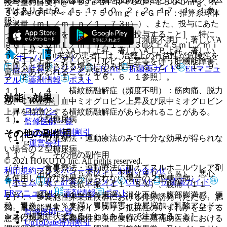
投与量の目安］@４５≦ｅＧＦＲ＜６０：１５００ｍｇ、A
ではありません。
２、８．３、９．１．１、１０．２．２、１７．１．１参
３０≦ｅＧＦＲ＜４５：７５０ｍｇ（ｅＧＦＲ：推算糸球体
照〕。
濾過量（ｍＬ／ｍｉｎ／１．７３u））、また、投与にあた
っては、１日量を１日２〜３回分割投与すること］。特に、
１１．１．３． 肝機能障害、黄疸（頻度不明）：著しいＡ
ｅＧＦＲ３０ｍＬ／ｍｉｎ／１．７３u以上４５ｍＬ／ｍｉ
ＳＴ上昇、著しいＡＬＴ上昇、著しいＡＬＰ上昇、著しい
ｎ／１．７３u未満の患者には、治療上の有益性が危険性を
ホーム
ノート
γ−ＧＴＰ上昇、著しいビリルビン上昇等を伴う肝機能障害、
上回ると判断される場合にのみ投与すること〔８．１、９．
表・計算
レジメン
CTCAE
抗菌薬ガイド
ERマニュ
黄疸があらわれることがある。
２．２、１１．１．１、１６．６．１参照〕。
アル
薬剤情報
ポスト
１１．１．４． 横紋筋融解症（頻度不明）：筋肉痛、脱力
効能・効果
新規登録
感、ＣＫ上昇、血中ミオグロビン上昇及び尿中ミオグロビン
ログイン
上昇を特徴とする横紋筋融解症があらわれることがある。
１）． ２型糖尿病
監修医師一覧
UpToDate特別割引
その他の副作用
（１）． 食事療法・運動療法のみで十分な効果が得られな
運営会社
い場合の２型糖尿病。
１１．２． その他の副作用
© 2021 HOKUTO Inc. All rights reserved.
（２）． 食事療法・運動療法に加えてスルホニルウレア剤
利用規約
プライバシーポリシー
お問い合わせ
１）． 消化器：（５％以上）下痢（４０．５％）、悪心
を使用し十分な効果が得られない場合の２型糖尿病。
ホーム
表・計算
レジメン
CTCAE
抗菌薬ガイド
（１５．４％）、食欲不振（１１．８％）、腹痛（１１．
ERマニュアル
薬剤情報
ポスト
５％）、嘔吐、（１〜５％未満）消化不良、腹部膨満感、便
２）． 多嚢胞性卵巣症候群における排卵誘発（ただし、肥
秘、胃炎、（１％未満）胃腸障害、放屁増加［乳酸アシドー
満、耐糖能異常、又はインスリン抵抗性のいずれかを呈する
監修医師一覧
シスの初期症状であることもあるので注意すること］。
患者に限る）、多嚢胞性卵巣症候群の生殖補助医療における
UpToDate特別割引