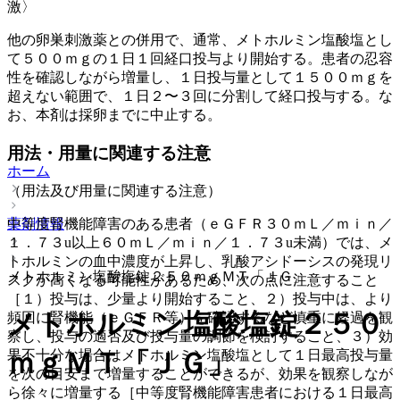
激〉
他の卵巣刺激薬との併用で、通常、メトホルミン塩酸塩とし
て５００ｍｇの１日１回経口投与より開始する。患者の忍容
性を確認しながら増量し、１日投与量として１５００ｍｇを
超えない範囲で、１日２〜３回に分割して経口投与する。な
お、本剤は採卵までに中止する。
用法・用量に関連する注意
ホーム
（用法及び用量に関連する注意）
中等度腎機能障害のある患者（ｅＧＦＲ３０ｍＬ／ｍｉｎ／
薬剤情報
１．７３u以上６０ｍＬ／ｍｉｎ／１．７３u未満）では、メ
トホルミンの血中濃度が上昇し、乳酸アシドーシスの発現リ
メトホルミン塩酸塩錠２５０ｍｇＭＴ「ＪＧ」
スクが高くなる可能性があるため、次の点に注意すること
［１）投与は、少量より開始すること、２）投与中は、より
メトホルミン塩酸塩錠２５０
頻回に腎機能（ｅＧＦＲ等）を確認するなど慎重に経過を観
察し、投与の適否及び投与量の調節を検討すること、３）効
果不十分な場合はメトホルミン塩酸塩として１日最高投与量
ｍｇＭＴ「ＪＧ」
を次の目安まで増量することができるが、効果を観察しなが
ら徐々に増量する［中等度腎機能障害患者における１日最高