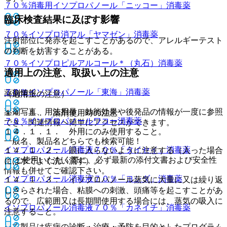
７０％消毒用イソプロパノール「ニッコー」
消毒薬
臨床検査結果に及ぼす影響
７０％イソプロ消アル「ヤマゼン」
消毒薬
注射部位に発赤を起こすことがあるので、アレルギーテスト
の判断を妨害することがある。
７０％イソプロピルアルコール＊（丸石）
消毒薬
適用上の注意、取扱い上の注意
７０％イソプロパノール「東海」
消毒薬
薬剤情報
（適用上の注意）
薬剤写真、用法用量、効能効果や後発品の情報が一度に参照
１４．１． 薬剤使用時の注意
７０％イソプロパノールワコー
消毒薬
でき、関連情報へ簡単にアクセスができます。
１４．１．１． 外用にのみ使用すること。
一般名、製品名どちらでも検索可能！
イソプロパノール消毒液７０％「タイセイ」
消毒薬
１４．１．２． 眼に入らないように注意する（入った場合
※ ご使用いただく際に、必ず最新の添付文書および安全性
には水でよく洗い流す）。
情報も併せてご確認下さい。
イソプロパノール消毒液７０％「ヨシダ」
消毒薬
１４．１．３． イソプロパノール蒸気に大量に又は繰り返
しさらされた場合、粘膜への刺激、頭痛等を起こすことがあ
るので、広範囲又は長期間使用する場合には、蒸気の吸入に
イソプロパノール消毒液７０％「カネイチ」
消毒薬
注意すること。
※本製品は疾病の診断・治療・予防を目的としたプログラム