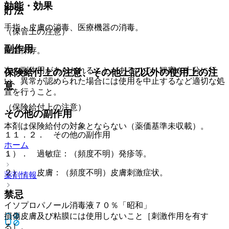
効能・効果
貯法
手指・皮膚の消毒、医療機器の消毒。
（保管上の注意）
副作用
室温保存。
次の副作用があらわれることがあるので、観察を十分に行
保険給付上の注意、その他上記以外の使用上の注
い、異常が認められた場合には使用を中止するなど適切な処
意
置を行うこと。
（保険給付上の注意）
その他の副作用
本剤は保険給付の対象とならない（薬価基準未収載）。
１１．２． その他の副作用
ホーム
１）． 過敏症：（頻度不明）発疹等。
２）． 皮膚：（頻度不明）皮膚刺激症状。
薬剤情報
禁忌
イソプロパノール消毒液７０％「昭和」
損傷皮膚及び粘膜には使用しないこと［刺激作用を有す
る］。