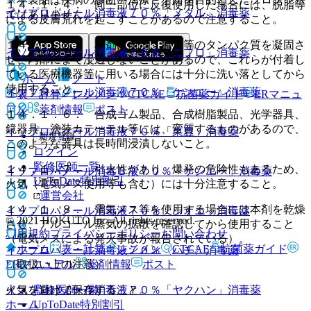
１４．１．４． 同一部位に反復使用した場合には、脱脂等
イソプロパノール消毒液７０％「メタル」
消毒薬
ではありません。
による皮膚荒れを起こすことがあるので注意すること。
１４．１．５． 本剤は血清、膿汁等のタンパク質を凝固さ
イソプロパノール消毒液７０％「ニプロ」
消毒薬
せ、内部にまで浸透しないことがあるので、これらが付着し
ている医療機器等に用いる場合には十分に洗い落としてから
ホーム
ノート
使用すること。
イソプロパノール消毒液７０％「ケンエー」
消毒薬
表・計算
レジメン
CTCAE
抗菌薬ガイド
ERマニュ
アル
薬剤情報
ポスト
１４．１．６． 合成ゴム製品、合成樹脂製品、光学器具、
鏡器具、塗装カテーテル等には、変質するものがあるので、
イソプロパノール消毒液７０％「東豊」
消毒薬
新規登録
このような器具は長時間浸漬しないこと。
ログイン
監修医師一覧
１４．１．７． 引火性があり、爆発の危険性もあるため、
イソプロパノール消毒Ｂ液７０％「ケンエー」
消毒薬
UpToDate特別割引
火気（電気メス使用等も含む）には十分注意すること。
運営会社
１４．１．８． 電気メス等を使用する場合には本剤を乾燥
イソプロパノール消毒液７０％「シオエ」
消毒薬
© 2021 HOKUTO Inc. All rights reserved.
させ、アルコール蒸気の拡散を確認してから使用すること
利用規約
プライバシーポリシー
お問い合わせ
（電気メスによる発火事故が報告されている）。
ホーム
表・計算
レジメン
CTCAE
抗菌薬ガイド
イソプロパノール消毒液７０％〈ハチ〉
消毒薬
ERマニュアル
薬剤情報
ポスト
（取扱い上の注意）
監修医師一覧
イソプロパノール消毒液７０％「ヤクハン」
火気を避けて保存すること。
消毒薬
UpToDate特別割引
ホーム