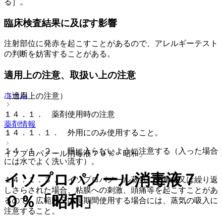
る］。
臨床検査結果に及ぼす影響
注射部位に発赤を起こすことがあるので、アレルギーテスト
の判断を妨害することがある。
適用上の注意、取扱い上の注意
ホーム
（適用上の注意）
１４．１． 薬剤使用時の注意
薬剤情報
１４．１．１． 外用にのみ使用すること。
１４．１．２． 眼に入らないように注意する（入った場合
イソプロパノール消毒液７０％「昭和」
には水でよく洗い流す）。
イソプロパノール消毒液７
１４．１．３． イソプロパノール蒸気に大量に又は繰り返
しさらされた場合、粘膜への刺激、頭痛等を起こすことがあ
０％「昭和」
るので、広範囲又は長期間使用する場合には、蒸気の吸入に
注意すること。