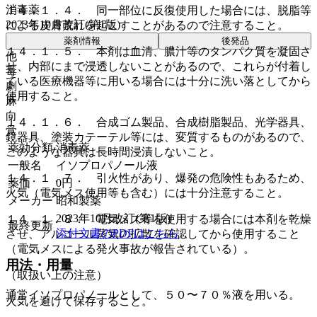
消毒薬
１４．１．４． 同一部位に反復使用した場合には、脱脂等
2023年10月改訂(第1版)
による皮膚荒れを起こすことがあるので注意すること。
薬剤情報
後発品
１４．１．５． 本剤は血清、膿汁等のタンパク質を凝固さ
他
せ、内部にまで浸透しないことがあるので、これらが付着し
毒
ている医療機器等に用いる場合には十分に洗い落としてから
劇
使用すること。
麻
向
１４．１．６． 合成ゴム製品、合成樹脂製品、光学器具、
覚
鏡器具、塗装カテーテル等には、変質するものがあるので、
薬効分類
消毒薬
このような器具は長時間浸漬しないこと。
一般名
イソプロパノール液
１４．１．７． 引火性があり、爆発の危険性もあるため、
薬価
0
円
火気（電気メス使用等も含む）には十分注意すること。
メーカー
昭和製薬
2023年10月改訂(第1版)
１４．１．８． 電気メス等を使用する場合には本剤を乾燥
最終更新
添付文書のPDFはこちら
させ、アルコール蒸気の拡散を確認してから使用すること
（電気メスによる発火事故が報告されている）。
用法・用量
（取扱い上の注意）
通常イソプロパノールとして、５０〜７０％液を用いる。
火気を避けて保存すること。