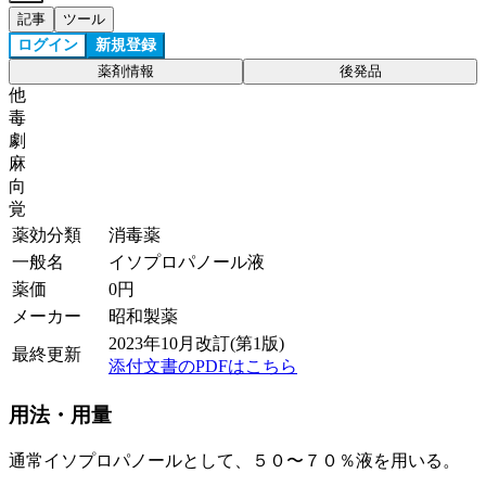
記事
ツール
ログイン
新規登録
薬剤情報
後発品
他
毒
劇
麻
向
覚
薬効分類
消毒薬
一般名
イソプロパノール液
薬価
0
円
メーカー
昭和製薬
2023年10月改訂(第1版)
最終更新
添付文書のPDFはこちら
用法・用量
通常イソプロパノールとして、５０〜７０％液を用いる。