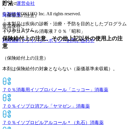
貯法
運営会社
© 2021 HOKUTO Inc. All rights reserved.
薬剤情報
（保管上の注意）
※本製品は疾病の診断・治療・予防を目的としたプログラム
室温保存。
ではありません。
イソプロパノール消毒液７０％「昭和」
保険給付上の注意、その他上記以外の使用上の注
利用規約
プライバシーポリシー
お問い合わせ
意
（保険給付上の注意）
本剤は保険給付の対象とならない（薬価基準未収載）。
７０％消毒用イソプロパノール「ニッコー」
消毒薬
７０％イソプロ消アル「ヤマゼン」
消毒薬
７０％イソプロピルアルコール＊（丸石）
消毒薬