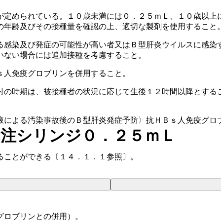
が定められている。１０歳未満には０．２５ｍＬ、１０歳以上
の年齢及びその接種量を確認の上、適切な製剤を使用すること
る感染及び発症の可能性が高い者又はＢ型肝炎ウイルスに感染
いない場合には追加接種を考慮すること。
ｓ人免疫グロブリンを併用すること。
射の時期は、被接種者の状況に応じて生後１２時間以降とする
液による汚染事故後のＢ型肝炎発症予防〉抗ＨＢｓ人免疫グロ
濁注シリンジ０．２５ｍＬ
ることができる〔１４．１．１参照〕。
グロブリンとの併用）。