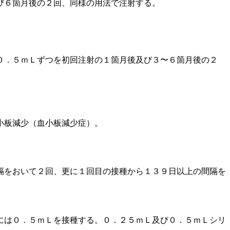
び６箇月後の２回、同様の用法で注射する。
０．５ｍＬずつを初回注射の１箇月後及び３〜６箇月後の２
小板減少（血小板減少症）。
隔をおいて２回、更に１回目の接種から１３９日以上の間隔を
には０．５ｍＬを接種する。０．２５ｍＬ及び０．５ｍＬシリ