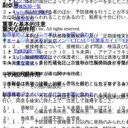
ログイン
２．３． 本剤の成分によってアナフィラキシーを呈したこ
副作用
監修医師一覧
２．４． 前記に掲げる者のほか、予防接種を行うことが不
UpToDate特別割引
次の副反応があらわれることがあるので、観察を十分に行い
運営会社
重要な基本的注意
© 2021 HOKUTO Inc. All rights reserved.
重大な副作用
利用規約
プライバシーポリシー
お問い合わせ
８．１． 本剤は、「予防接種実施規則」及び「定期接種実
ホーム
表・計算
レジメン
CTCAE
抗菌薬ガイド
E
１１．１． 重大な副反応
８．２． 被接種者について、接種前に必ず問診、検温及び
監修医師一覧
１１．１．１． ショック（０．１％未満）、アナフィラキ
UpToDate特別割引
８．３． 被接種者又はその保護者に、接種当日は過激な運
１１．１．２． 多発性硬化症、急性散在性脳脊髄炎、脊髄
運営会社
等の異常な症状を呈した場合には、速やかに医師の診察を受
© 2021 HOKUTO Inc. All rights reserved.
（特定の背景を有する者に関する注意）
その他の副作用
※本製品は疾病の診断・治療・予防を目的としたプログラム
（接種要注意者（接種の判断を行うに際し、注意を要する者
１１．２． その他の副反応
利用規約
プライバシーポリシー
お問い合わせ
被接種者が次のいずれかに該当すると認められる場合は、健
１１．２．１． ワクチン日誌を用いていない国内臨床試験
行い、同意を確実に得た上で、注意して接種すること。
１）． 過敏症：（０．１〜５％未満）発熱、ほてり、（０
９．１．１． 心臓血管系疾患、腎臓疾患、肝臓疾患、血液
２）． 免疫系：（頻度不明）血管炎。
９．１．２． 予防接種で接種後２日以内に発熱のみられた