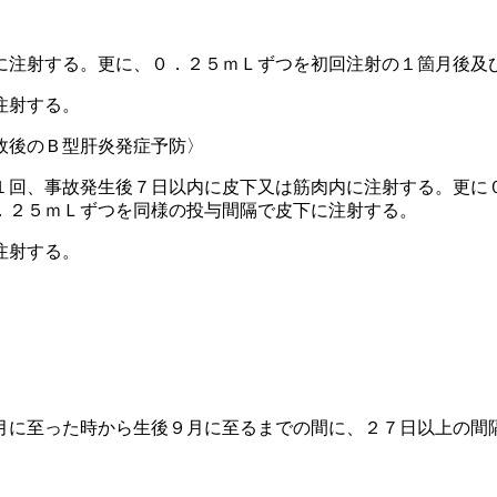
に注射する。更に、０．２５ｍＬずつを初回注射の１箇月後及
注射する。
故後のＢ型肝炎発症予防〉
１回、事故発生後７日以内に皮下又は筋肉内に注射する。更に
．２５ｍＬずつを同様の投与間隔で皮下に注射する。
注射する。
月に至った時から生後９月に至るまでの間に、２７日以上の間