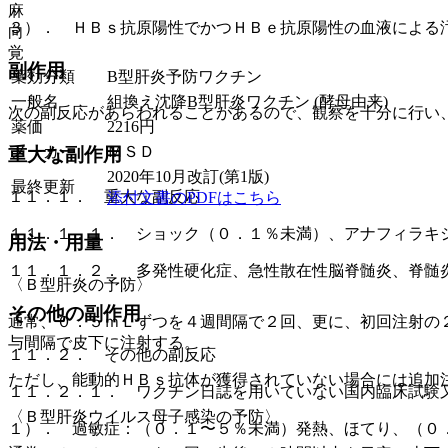
麻
３）． ＨＢｓ抗原陽性でかつＨＢｅ抗原陽性の血液による
向
覚
副作用
薬効分類
B型肝炎予防ワクチン
一般名
組換え沈降B型肝炎ワクチン (酵母由来)
次の副反応があらわれることがあるので、観察を十分に行い
薬価
2216
円
メーカー
ＭＳＤ
重大な副作用
2020年10月改訂(第1版)
最終更新
１１．１． 重大な副反応
添付文書のPDFはこちら
１１．１．１． ショック（０．１％未満）、アナフィラキ
用法・用量
１１．１．２． 多発性硬化症、急性散在性脳脊髄炎、脊髄
〈Ｂ型肝炎の予防〉
その他の副作用
通常、０．５ｍＬずつを４週間隔で２回、更に、初回注射の
与間隔で皮下に注射する。
１１．２． その他の副反応
ただし、能動的ＨＢｓ抗体が獲得されていない場合には追加
１１．２．１． ワクチン日誌を用いていない国内臨床試験
〈Ｂ型肝炎ウイルス母子感染の予防〉
１）． 過敏症：（０．１〜５％未満）発熱、ほてり、（０