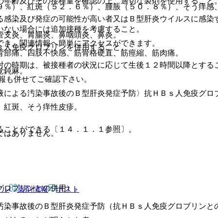
の年齢及びその接種量を確認の上、適切な製剤を使用すること
９％）、紅斑（５２．６％）、腫脹（５０．８％）、そう痒感
る感染及び発症の可能性が高い者又はＢ型肝炎ウイルスに感染
いない場合には追加接種を考慮すること。
管支炎、胃腸炎、鼻咽頭炎、鼻炎。
でき、関連情報へ簡単にアクセスができます。
ｓ人免疫グロブリンを併用すること。
背部痛、四肢不快感、筋骨格硬直、筋痙縮、筋肉痛。
射の時期は、被接種者の状況に応じて生後１２時間以降とする
覚鈍麻。
報も併せてご確認下さい。
液による汚染事故後のＢ型肝炎発症予防〉抗ＨＢｓ人免疫グロ
、紅斑、そう痒性皮疹。
ることができる〔１４．１．１参照〕。
ではありません。
グロブリンとの併用）。
アル
薬剤情報
ポスト
。
汚染事故後のＢ型肝炎発症予防（抗ＨＢｓ人免疫グロブリンと