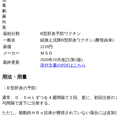
毒
劇
麻
向
覚
薬効分類
B型肝炎予防ワクチン
一般名
組換え沈降B型肝炎ワクチン (酵母由来)
薬価
2216
円
メーカー
ＭＳＤ
2020年10月改訂(第1版)
最終更新
添付文書のPDFはこちら
用法・用量
〈Ｂ型肝炎の予防〉
通常、０．５ｍＬずつを４週間隔で２回、更に、初回注射の
与間隔で皮下に注射する。
ただし、能動的ＨＢｓ抗体が獲得されていない場合には追加