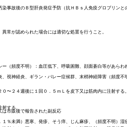
汚染事故後のＢ型肝炎発症予防（抗ＨＢｓ人免疫グロブリンと
、異常が認められた場合には適切な処置を行うこと。
シー（頻度不明）：血圧低下、呼吸困難、顔面蒼白等があらわ
炎、視神経炎、ギラン・バレー症候群、末梢神経障害（頻度不
２０〜２４週後に１回０．５ｍＬを皮下又は筋肉内に注射する
注射する。
又は市販後で報告された副反応
．１％未満）悪寒、発疹、そう痒、じん麻疹、（頻度不明）湿