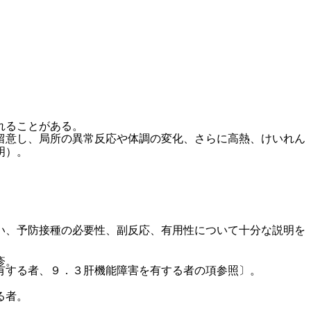
れることがある。
留意し、局所の異常反応や体調の変化、さらに高熱、けいれん
明）。
い、予防接種の必要性、副反応、有用性について十分な説明を
疹。
有する者、９．３肝機能障害を有する者の項参照〕。
る者。