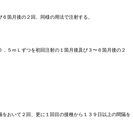
び６箇月後の２回、同様の用法で注射する。
０．５ｍＬずつを初回注射の１箇月後及び３〜６箇月後の２
隔をおいて２回、更に１回目の接種から１３９日以上の間隔を