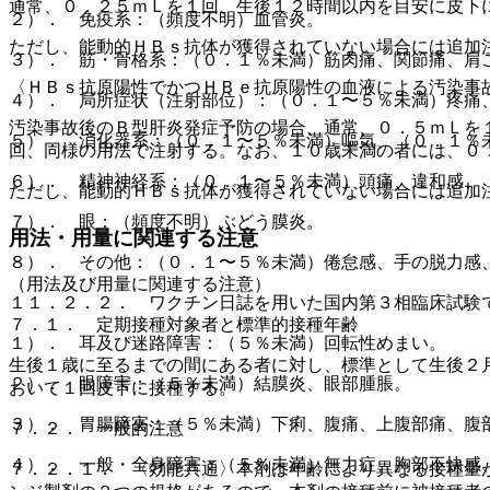
通常、０．２５ｍＬを１回、生後１２時間以内を目安に皮下
２）． 免疫系：（頻度不明）血管炎。
ただし、能動的ＨＢｓ抗体が獲得されていない場合には追加
３）． 筋・骨格系：（０．１％未満）筋肉痛、関節痛、肩
〈ＨＢｓ抗原陽性でかつＨＢｅ抗原陽性の血液による汚染事
４）． 局所症状（注射部位）：（０．１〜５％未満）疼痛
汚染事故後のＢ型肝炎発症予防の場合、通常、０．５ｍＬを
５）． 消化器系：（０．１〜５％未満）嘔気、（０．１％
回、同様の用法で注射する。なお、１０歳未満の者には、０
６）． 精神神経系：（０．１〜５％未満）頭痛、違和感、
ただし、能動的ＨＢｓ抗体が獲得されていない場合には追加
７）． 眼：（頻度不明）ぶどう膜炎。
用法・用量に関連する注意
８）． その他：（０．１〜５％未満）倦怠感、手の脱力感
（用法及び用量に関連する注意）
１１．２．２． ワクチン日誌を用いた国内第３相臨床試験
７．１． 定期接種対象者と標準的接種年齢
１）． 耳及び迷路障害：（５％未満）回転性めまい。
生後１歳に至るまでの間にある者に対し、標準として生後２
２）． 眼障害：（５％未満）結膜炎、眼部腫脹。
おいて１回皮下に接種する。
３）． 胃腸障害：（５％未満）下痢、腹痛、上腹部痛、腹
７．２． 一般的注意
４）． 一般・全身障害：（５％未満）無力症、胸部不快感
７．２．１． 〈効能共通〉本剤は年齢により異なる接種量