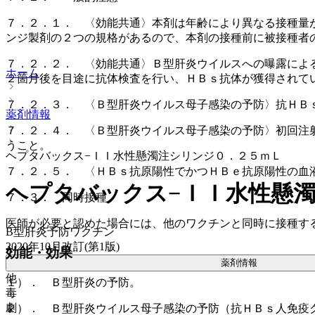
７．２．１． 〈効能共通〉本剤は年齢により異なる接種量
ンジ製剤の２つの規格があるので、本剤の接種前に被接種者
７．２．２． 〈効能共通〉Ｂ型肝炎ウイルスへの曝露によ
ホーム
２箇月後を目途に抗体検査を行い、ＨＢｓ抗体が獲得されて
７．２．３． 〈Ｂ型肝炎ウイルス母子感染の予防〉抗ＨＢ
薬剤情報
７．２．４． 〈Ｂ型肝炎ウイルス母子感染の予防〉初回注
うこと。
ヘプタバックス−ＩＩ水性懸濁注シリンジ０．２５ｍＬ
７．２．５． 〈ＨＢｓ抗原陽性でかつＨＢｅ抗原陽性の血
ヘプタバックス−ＩＩ水性懸
７．３． 同時接種
医師が必要と認めた場合には、他のワクチンと同時に接種す
B型肝炎予防ワクチン
2020年10月改訂(第1版)
効能・効果
薬剤情報
他
１）． Ｂ型肝炎の予防。
毒
劇
２）． Ｂ型肝炎ウイルス母子感染の予防（抗ＨＢｓ人免疫