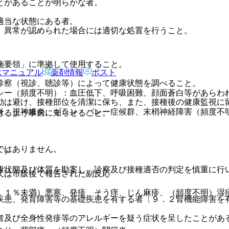
とがあることが明らかな者。
適当な状態にある者。
、異常が認められた場合には適切な処置を行うこと。
施要領」に準拠して使用すること。
Rマニュアル
薬剤情報
ポスト
診察（視診、聴診等）によって健康状態を調べること。
シー（頻度不明）：血圧低下、呼吸困難、顔面蒼白等があらわ
動は避け、接種部位を清潔に保ち、また、接種後の健康監視に
炎、視神経炎、ギラン・バレー症候群、末梢神経障害（頻度不
けるよう事前に知らせること。
ではありません。
））
康状態及び体質を勘案し、診察及び接種適否の判定を慎重に行
又は市販後で報告された副反応
．１％未満）悪寒、発疹、そう痒、じん麻疹、（頻度不明）湿
疾患、発育障害等の基礎疾患を有する者〔９．２腎機能障害を
者及び全身性発疹等のアレルギーを疑う症状を呈したことがあ