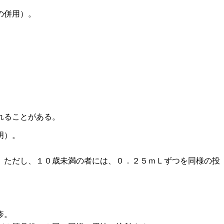
の併用）。
れることがある。
明）。
。ただし、１０歳未満の者には、０．２５ｍＬずつを同様の投
疹。