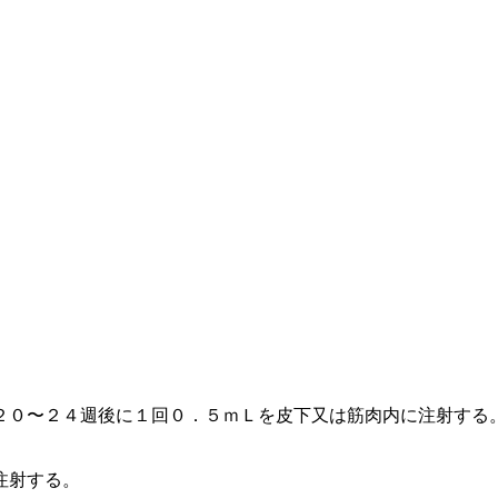
２０〜２４週後に１回０．５ｍＬを皮下又は筋肉内に注射する
注射する。