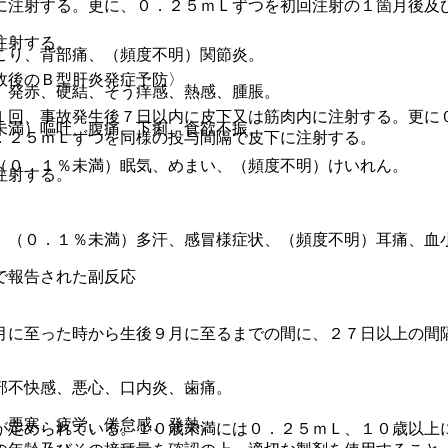
に注射する。更に、０．２５ｍＬずつを初回注射の１箇月後及
注射する。
こり、背部痛、（頻度不明）関節炎。
故後のＢ型肝炎発症予防〉
、発赤、硬結、そう痒感、熱感、腫脹。
１回、事故発生後７日以内に皮下又は筋肉内に注射する。更に
未満）嘔吐、腹痛、下痢、食欲不振。
．２５ｍＬずつを同様の投与間隔で皮下に注射する。
（０．１％未満）眠気、めまい、（頻度不明）けいれん。
注射する。
、（０．１％未満）多汗、感冒様症状、（頻度不明）耳痛、血
で報告された副反応
月に至った時から生後９月に至るまでの間に、２７日以上の間
部不快感、悪心、口内炎、歯痛。
、悪寒、疲労、倦怠感、発熱。
が定められている。１０歳未満には０．２５ｍＬ、１０歳以上