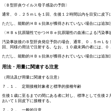
〈Ｂ型肝炎ウイルス母子感染の予防〉
通常、０．２５ｍＬを１回、生後１２時間以内を目安に皮下
ただし、能動的ＨＢｓ抗体が獲得されていない場合には追加
〈ＨＢｓ抗原陽性でかつＨＢｅ抗原陽性の血液による汚染事
汚染事故後のＢ型肝炎発症予防の場合、通常、０．５ｍＬを
回、同様の用法で注射する。なお、１０歳未満の者には、０
ただし、能動的ＨＢｓ抗体が獲得されていない場合には追加
用法・用量に関連する注意
（用法及び用量に関連する注意）
７．１． 定期接種対象者と標準的接種年齢
生後１歳に至るまでの間にある者に対し、標準として生後２
おいて１回皮下に接種する。
７．２． 一般的注意