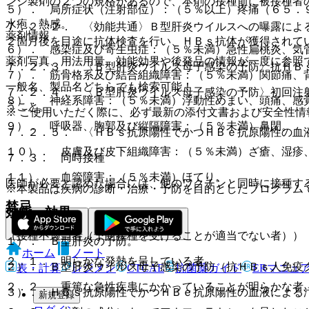
ンジ製剤の２つの規格があるので、本剤の接種前に被接種者
５）． 局所症状（注射部位）：（５％以上）疼痛（６５．
水疱、熱感。
７．２．２． 〈効能共通〉Ｂ型肝炎ウイルスへの曝露によ
薬剤情報
２箇月後を目途に抗体検査を行い、ＨＢｓ抗体が獲得されて
６）． 感染症及び寄生虫症：（５％未満）急性扁桃炎、気
薬剤写真、用法用量、効能効果や後発品の情報が一度に参照
７．２．３． 〈Ｂ型肝炎ウイルス母子感染の予防〉抗ＨＢ
７）． 筋骨格系及び結合組織障害：（５％未満）関節痛、
一般名、製品名どちらでも検索可能！
７．２．４． 〈Ｂ型肝炎ウイルス母子感染の予防〉初回注
８）． 神経系障害：（５％未満）浮動性めまい、頭痛、感
うこと。
※ ご使用いただく際に、必ず最新の添付文書および安全性情
９）． 呼吸器、胸郭及び縦隔障害：（５％未満）鼻閉。
７．２．５． 〈ＨＢｓ抗原陽性でかつＨＢｅ抗原陽性の血
１０）． 皮膚及び皮下組織障害：（５％未満）ざ瘡、湿疹
７．３． 同時接種
１１）． 血管障害：（５％未満）ほてり。
医師が必要と認めた場合には、他のワクチンと同時に接種す
※本製品は疾病の診断・治療・予防を目的としたプログラム
禁忌
効能・効果
（接種不適当者（予防接種を受けることが適当でない者））
１）． Ｂ型肝炎の予防。
ホーム
ノート
２．１． 明らかな発熱を呈している者。
２）． Ｂ型肝炎ウイルス母子感染の予防（抗ＨＢｓ人免疫
表・計算
レジメン
CTCAE
抗菌薬ガイド
ERマニュ
２．２． 重篤な急性疾患にかかっていることが明らかな者
３）． ＨＢｓ抗原陽性でかつＨＢｅ抗原陽性の血液による
新規登録