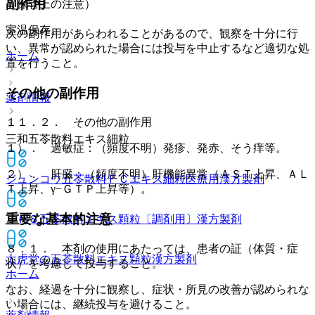
副作用
（保管上の注意）
室温保存。
次の副作用があらわれることがあるので、観察を十分に行
い、異常が認められた場合には投与を中止するなど適切な処
ホーム
置を行うこと。
その他の副作用
薬剤情報
１１．２． その他の副作用
三和五苓散料エキス細粒
１）． 過敏症：（頻度不明）発疹、発赤、そう痒等。
２）． 肝臓：（頻度不明）肝機能異常（ＡＳＴ上昇、ＡＬ
ジュンコウ五苓散料ＦＣエキス細粒医療用
漢方製剤
Ｔ上昇、γ−ＧＴＰ上昇等）。
重要な基本的注意
ＪＰＳ五苓散料エキス顆粒〔調剤用〕
漢方製剤
８．１． 本剤の使用にあたっては、患者の証（体質・症
太虎堂の五苓散料エキス顆粒
漢方製剤
状）を考慮して投与すること。
ホーム
なお、経過を十分に観察し、症状・所見の改善が認められな
い場合には、継続投与を避けること。