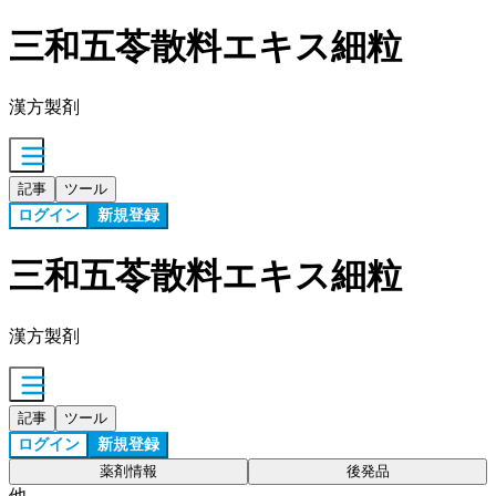
三和五苓散料エキス細粒
漢方製剤
記事
ツール
ログイン
新規登録
三和五苓散料エキス細粒
漢方製剤
記事
ツール
ログイン
新規登録
薬剤情報
後発品
他