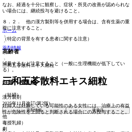
なお、経過を十分に観察し、症状・所見の改善が認められな
い場合には、継続投与を避けること。
８．２． 他の漢方製剤等を併用する場合は、含有生薬の重
複に注意すること。
ホーム
（特定の背景を有する患者に関する注意）
薬剤情報
高齢者
減量するなど注意すること（一般に生理機能が低下してい
三和五苓散料エキス細粒
る）。
三和五苓散料エキス細粒
妊婦・授乳婦
（妊婦）
漢方製剤
2025年11月改訂(第2版)
妊婦又は妊娠している可能性のある女性には、治療上の有益
薬剤情報
後発品
性が危険性を上回ると判断される場合にのみ投与すること。
他
毒
（授乳婦）
劇