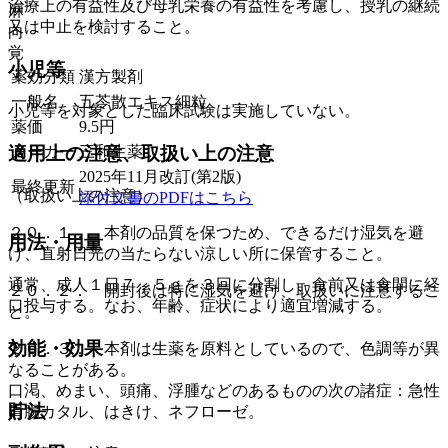
治療上の有益性及び母乳栄養の有益性を考慮し、授乳の継続
麻
又は中止を検討すること。
向
覚
小児等
薬効分類
漢方製剤
一般名
五苓散エキス細粒
小児等を対象とした臨床試験は実施していない。
薬価
9.5
円
メーカー
三和生薬
適用上の注意、取扱い上の注意
2025年11月改訂(第2版)
最終更新
（取扱い上の注意）
添付文書のPDFはこちら
２０．１． 本剤の品質を保つため、できるだけ湿気を避
用法・用量
け、直射日光の当たらない涼しい所に保管すること。
通常、成人１日７．５ｇを３回に分割し、食前又は食間に経
２０．２． 開封後は特に湿気を避け、取扱いに注意するこ
口投与する。なお、年齢、症状により適宜増減する。
と。
効能・効果
２０．３． 本剤は生薬を原料としているので、色調等が異
なることがある。
口渇、めまい、頭痛、浮腫などのあるものの次の諸症：急性
貯法
胃腸カタル、はきけ、ネフローゼ。