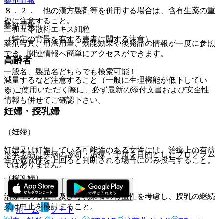
薬剤情報
８．２． 他の漢方製剤等を併用する場合は、含有生薬の重
複に注意すること。
薬剤情報
三和五苓散料エキス細粒
（特定の背景を有する患者に関する注意）
薬剤写真、用法用量、効能効果や後発品の情報が一度に参照
でき、関連情報へ簡単にアクセスができます。
高齢者
一般名、製品名どちらでも検索可能！
減量するなど注意すること（一般に生理機能が低下してい
※ ご使用いただく際に、必ず最新の添付文書および安全性
る）。
情報も併せてご確認下さい。
妊婦・授乳婦
（妊婦）
妊婦又は妊娠している可能性のある女性には、治療上の有益
※本製品は疾病の診断・治療・予防を目的としたプログラム
性が危険性を上回ると判断される場合にのみ投与すること。
ではありません。
（授乳婦）
治療上の有益性及び母乳栄養の有益性を考慮し、授乳の継続
又は中止を検討すること。
ホーム
ノート