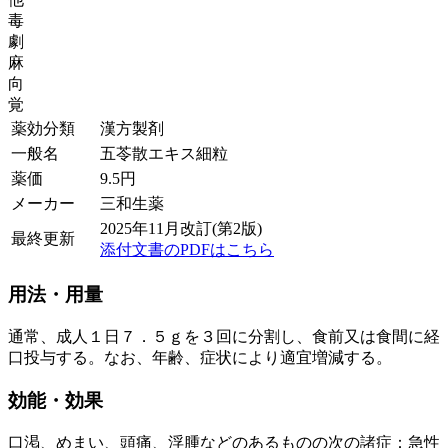
毒
劇
麻
向
覚
薬効分類
漢方製剤
一般名
五苓散エキス細粒
薬価
9.5
円
メーカー
三和生薬
2025年11月改訂(第2版)
最終更新
添付文書のPDFはこちら
用法・用量
通常、成人１日７．５ｇを３回に分割し、食前又は食間に経
口投与する。なお、年齢、症状により適宜増減する。
効能・効果
口渇、めまい、頭痛、浮腫などのあるものの次の諸症：急性