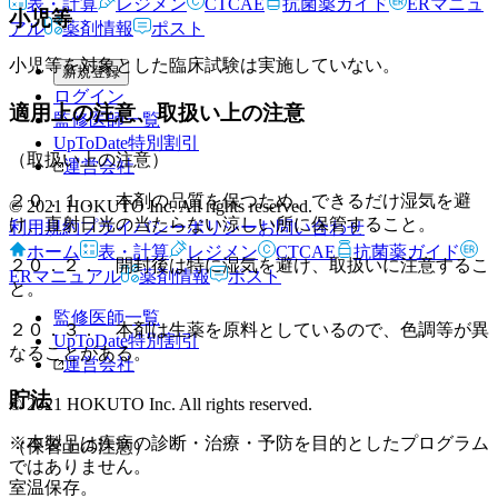
表・計算
レジメン
CTCAE
抗菌薬ガイド
ERマニュ
小児等
アル
薬剤情報
ポスト
小児等を対象とした臨床試験は実施していない。
新規登録
ログイン
適用上の注意、取扱い上の注意
監修医師一覧
UpToDate特別割引
（取扱い上の注意）
運営会社
２０．１． 本剤の品質を保つため、できるだけ湿気を避
© 2021 HOKUTO Inc. All rights reserved.
け、直射日光の当たらない涼しい所に保管すること。
利用規約
プライバシーポリシー
お問い合わせ
ホーム
表・計算
レジメン
CTCAE
抗菌薬ガイド
２０．２． 開封後は特に湿気を避け、取扱いに注意するこ
ERマニュアル
薬剤情報
ポスト
と。
監修医師一覧
２０．３． 本剤は生薬を原料としているので、色調等が異
UpToDate特別割引
なることがある。
運営会社
貯法
© 2021 HOKUTO Inc. All rights reserved.
※本製品は疾病の診断・治療・予防を目的としたプログラム
（保管上の注意）
ではありません。
室温保存。