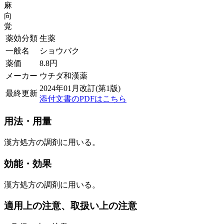
麻
向
覚
薬効分類
生薬
一般名
ショウバク
薬価
8.8
円
メーカー
ウチダ和漢薬
2024年01月改訂(第1版)
最終更新
添付文書のPDFはこちら
用法・用量
漢方処方の調剤に用いる。
効能・効果
漢方処方の調剤に用いる。
適用上の注意、取扱い上の注意