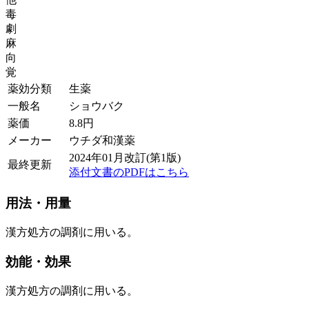
毒
劇
麻
向
覚
薬効分類
生薬
一般名
ショウバク
薬価
8.8
円
メーカー
ウチダ和漢薬
2024年01月改訂(第1版)
最終更新
添付文書のPDFはこちら
用法・用量
漢方処方の調剤に用いる。
効能・効果
漢方処方の調剤に用いる。