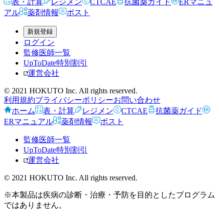
表・計算
レジメン
CTCAE
抗菌薬ガイド
ERマニュ
アル
薬剤情報
ポスト
新規登録
ログイン
監修医師一覧
UpToDate特別割引
運営会社
© 2021 HOKUTO Inc. All rights reserved.
利用規約
プライバシーポリシー
お問い合わせ
ホーム
表・計算
レジメン
CTCAE
抗菌薬ガイド
ERマニュアル
薬剤情報
ポスト
監修医師一覧
UpToDate特別割引
運営会社
© 2021 HOKUTO Inc. All rights reserved.
※本製品は疾病の診断・治療・予防を目的としたプログラム
ではありません。