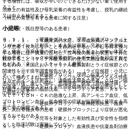
する場合には、吸収が早いのでできるだけ少ない量で使用す
ること。
治療上の有益性及び母乳栄養の有益性を考慮し、授乳の継続
又は中止を検討すること。
（特定の背景を有する患者に関する注意）
小児等
（合併症・既往歴等のある患者）
９．１．１． 〈硬膜外ブロック、浸潤・伝達ブロック（ト
９．７．１． １５歳未満の水痘、１５歳未満のインフルエ
リガーポイント注射等）〉本人又は両親、兄弟に気管支喘
ンザ患者：投与しないことを原則とするが、やむを得ず投与
息、発疹、蕁麻疹等のアレルギー反応を起こしやすい体質を
する場合には、慎重に投与し、投与後の患者の状態を十分に
持つ患者：ショックや発疹等のアレルギー反応を起こすおそ
観察すること（サリチル酸系製剤の使用実態は我が国と異な
れがある〔２．１、１１．１．１参照〕。
るものの、米国においてサリチル酸系製剤とライ症候群との
関連性を示す疫学調査報告がある）。［ライ症候群：小児に
９．１．２． 〈硬膜外ブロック、浸潤・伝達ブロック（ト
おいて極めてまれに水痘、インフルエンザ等のウイルス性疾
リガーポイント注射等）〉潰瘍性大腸炎の患者、クローン病
患の先行後、激しい嘔吐、意識障害、痙攣（急性脳浮腫）と
の患者：他の非ステロイド性消炎鎮痛剤で症状が悪化したと
肝臓ほか諸臓器の脂肪沈着、ミトコンドリア変形、ＡＳＴ・
の報告がある。
ＡＬＴ・ＬＤＨ・ＣＫの急激な上昇、高アンモニア血症、低
プロトロンビン血症、低血糖等の症状が短期間に発現する高
９．１．３． 〈硬膜外ブロック〉中枢神経系疾患：髄膜
死亡率の病態である］。
炎、灰白脊髄炎等の患者：硬膜外ブロックにより症状が悪化
するおそれがある。
９．７．２． 小児等を対象とした有効性及び安全性を指標
とした臨床試験は実施していない。
９．１．４． 〈硬膜外ブロック〉血液疾患や抗凝血剤治療