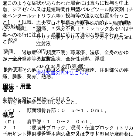
［このような症状があらわれた場合には直ちに投与を中止
麻
し、ジアゼパム又は超短時間作用型バルビツール酸製剤（チ
向
オペンタールナトリウム等）投与等の適切な処置を行うこ
覚
と］、＊眠気、＊不安、＊興奮、＊霧視、＊めまい、＊悪
非ステロイド抗炎症薬 (NSAIDs) ・局所麻酔
薬効分類
心、＊嘔吐、＊頭痛、＊気分不良［＊：ショックあるいは中
薬
毒への移行に注意し、必要に応じて適切な処置を行うこ
サリチル酸ナトリウム・ジブカイン配合5mL
一般名
と］。
注射液
薬価
63
円
２）． 過敏症：（頻度不明）蕁麻疹、湿疹、全身のかゆ
メーカー
日新製薬
み、全身発赤等の皮膚症状、全身性発熱、浮腫。
2026年04月改訂(第3版)
最終更新
３）． その他：（頻度不明）一過性麻痺、注射部位の疼
添付文書のPDFはこちら
痛、腫脹、発赤、熱感。
用法・用量
警告
血管内を避けて局所に注射する。
本剤を脊椎麻酔に使用しないこと。
（イ）． 顔面頸骨各部：０．５〜１．０ｍＬ。
禁忌
（ロ）． 肩甲部：１．０〜２．０ｍＬ。
２．１． 〈硬膜外ブロック、浸潤・伝達ブロック（トリガ
（ハ）． 胸・腰各部：１．０〜２．５ｍＬ。
ーポイント注射等）〉本剤の成分又はアミド型局所麻酔薬に