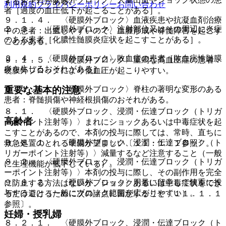
するおそれがある。
利用規約
プライバシーポリシー
お問い合わせ
者［過度の血圧低下が起こることがある］。
９．１．４． 〈硬膜外ブロック〉血液疾患や抗凝血剤治療
２．３． 〈硬膜外ブロック〉注射部位又はその周辺に炎症
中の患者：出血しやすいので、血腫形成や脊髄障害を起こす
のある患者［化膿性髄膜炎症状を起こすことがある］。
ことがある。
２．４． 〈硬膜外ブロック〉敗血症の患者［敗血症性髄膜
９．１．５． 〈硬膜外ブロック〉重篤な高血圧症の患者：
炎を生じるおそれがある］。
硬膜外ブロックにより低血圧が起こりやすい。
９．１．６． 〈硬膜外ブロック〉脊柱の著明な変形のある
重要な基本的注意
患者：脊髄損傷や神経根損傷のおそれがある。
８．１． 〈硬膜外ブロック、浸潤・伝達ブロック（トリガ
高齢者
ーポイント注射等）〉まれにショックあるいは中毒症状を起
こすことがあるので、本剤の投与に際しては、常時、直ちに
９．８．１． 〈硬膜外ブロック、浸潤・伝達ブロック（ト
救急処置のとれる準備が望ましい〔１１．１．１参照〕。
リガーポイント注射等）〉減量するなど注意すること（一般
８．２． 〈硬膜外ブロック、浸潤・伝達ブロック（トリガ
に生理機能が低下している）。
ーポイント注射等）〉本剤の投与に際し、その副作用を完全
９．８．２． 〈硬膜外ブロック〉用量に留意して慎重に投
に防止する方法はないが、ショックあるいは中毒症状をでき
与すること（一般にブロック範囲が広がりやすい）。
るだけ避けるために次の諸点に留意すること〔１１．１．１
参照〕。
妊婦・授乳婦
８．２．１． 〈硬膜外ブロック、浸潤・伝達ブロック（ト