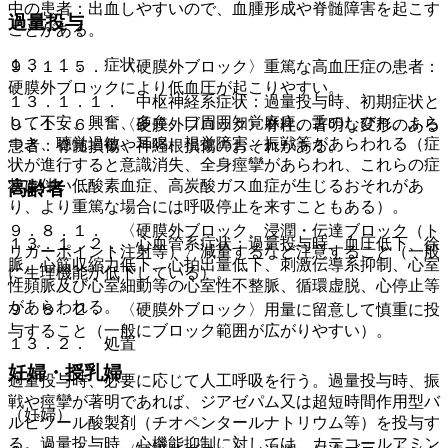
中の患者：出血しやすいので、血腫形成や脊髄障害を起こす
過量投与
ことがある。
１３．１． 症状
９．１．５． 〈硬膜外ブロック〉重篤な高血圧症の患者：
硬膜外ブロックにより低血圧が起こりやすい。
１３．１．１． 中枢神経系症状：過量投与時、初期症状と
して不安、興奮、多弁、口周囲知覚麻痺、舌のしびれ、ふら
９．１．６． 〈硬膜外ブロック〉脊柱の著明な変形のある
つき、聴覚過敏、耳鳴、視覚障害、振戦等があらわれる（症
患者：脊髄損傷や神経根損傷のおそれがある。
状が進行すると意識消失、全身痙攣があらわれ、これらの症
状に伴い低酸素血症、高炭酸ガス血症が生じるおそれがあ
高齢者
り、より重篤な場合には呼吸停止を来すこともある）。
９．８．１． 〈硬膜外ブロック、浸潤・伝達ブロック（ト
１３．１．２． 心血管系症状：過量投与時、血圧低下、徐
リガーポイント注射等）〉減量するなど注意すること（一般
脈、心筋収縮力低下、心拍出量低下、刺激伝導系抑制、心室
に生理機能が低下している）。
性頻脈及び心室細動等の心室性不整脈、循環虚脱、心停止等
があらわれる。
９．８．２． 〈硬膜外ブロック〉用量に留意して慎重に投
与すること（一般にブロック範囲が広がりやすい）。
１３．２． 処置
妊婦・授乳婦
過量投与時、必要に応じて人工呼吸を行う。過量投与時、振
戦や痙攣が著明であれば、ジアゼパム又は超短時間作用型バ
（妊婦）
ルビツール酸製剤（チオペンタールナトリウム等）を投与す
る。過量投与時、心機能抑制に対しては、カテコールアミン