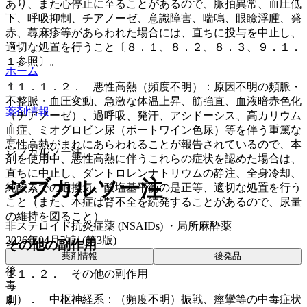
あり、また心停止に至ることがあるので、脈拍異常、血圧低
下、呼吸抑制、チアノーゼ、意識障害、喘鳴、眼瞼浮腫、発
赤、蕁麻疹等があらわれた場合には、直ちに投与を中止し、
適切な処置を行うこと〔８．１、８．２、８．３、９．１．
１参照〕。
ホーム
１１．１．２． 悪性高熱（頻度不明）：原因不明の頻脈・
不整脈・血圧変動、急激な体温上昇、筋強直、血液暗赤色化
薬剤情報
（チアノーゼ）、過呼吸、発汗、アシドーシス、高カリウム
血症、ミオグロビン尿（ポートワイン色尿）等を伴う重篤な
悪性高熱がまれにあらわれることが報告されているので、本
ジブカルソー注
剤を使用中、悪性高熱に伴うこれらの症状を認めた場合は、
直ちに中止し、ダントロレンナトリウムの静注、全身冷却、
ジブカルソー注
純酸素での過換気、酸塩基平衡の是正等、適切な処置を行う
こと（また、本症は腎不全を続発することがあるので、尿量
の維持を図ること）。
非ステロイド抗炎症薬 (NSAIDs) ・局所麻酔薬
2026年04月改訂(第3版)
その他の副作用
薬剤情報
後発品
後
１１．２． その他の副作用
毒
１）． 中枢神経系：（頻度不明）振戦、痙攣等の中毒症状
劇