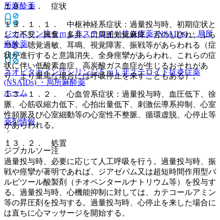
所麻酔薬
１３．１． 症状
１３．１．１． 中枢神経系症状：過量投与時、初期症状と
ジカベリン注５ｍＬ
非ステロイド抗炎症薬 (NSAIDs) ・局所
して不安、興奮、多弁、口周囲知覚麻痺、舌のしびれ、ふら
麻酔薬
つき、聴覚過敏、耳鳴、視覚障害、振戦等があらわれる（症
状が進行すると意識消失、全身痙攣があらわれ、これらの症
状に伴い低酸素血症、高炭酸ガス血症が生じるおそれがあ
ネオビタカイン注シリンジ５ｍＬ
非ステロイド抗炎症薬
り、より重篤な場合には呼吸停止を来すこともある）。
(NSAIDs) ・局所麻酔薬
ホーム
１３．１．２． 心血管系症状：過量投与時、血圧低下、徐
脈、心筋収縮力低下、心拍出量低下、刺激伝導系抑制、心室
性頻脈及び心室細動等の心室性不整脈、循環虚脱、心停止等
薬剤情報
があらわれる。
１３．２． 処置
ジブカルソー注
過量投与時、必要に応じて人工呼吸を行う。過量投与時、振
戦や痙攣が著明であれば、ジアゼパム又は超短時間作用型バ
ルビツール酸製剤（チオペンタールナトリウム等）を投与す
る。過量投与時、心機能抑制に対しては、カテコールアミン
等の昇圧剤を投与する。過量投与時、心停止を来した場合に
は直ちに心マッサージを開始する。