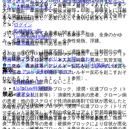
表・計算
レジメン
CTCAE
抗菌薬ガイド
ERマニュ
８．４． 〈浸潤ブロック・伝達ブロック（トリガーポイン
と］、＊眠気、＊不安、＊興奮、＊霧視、＊めまい、＊悪
アル
薬剤情報
ポスト
ト注射等）〉血管の多い部位（頭部、顔面、扁桃等）に注射
心、＊嘔吐、＊頭痛、＊気分不良［＊：ショックあるいは中
する場合には、吸収が早いのでできるだけ少ない量で使用す
毒への移行に注意し、必要に応じて適切な処置を行うこ
新規登録
ること。
と］。
ログイン
監修医師一覧
（特定の背景を有する患者に関する注意）
２）． 過敏症：（頻度不明）蕁麻疹、湿疹、全身のかゆ
UpToDate特別割引
み、全身発赤等の皮膚症状、全身性発熱、浮腫。
運営会社
（合併症・既往歴等のある患者）
３）． その他：（頻度不明）一過性麻痺、注射部位の疼
© 2021 HOKUTO Inc. All rights reserved.
９．１．１． 〈硬膜外ブロック、浸潤・伝達ブロック（ト
痛、腫脹、発赤、熱感。
利用規約
プライバシーポリシー
お問い合わせ
リガーポイント注射等）〉本人又は両親、兄弟に気管支喘
ホーム
表・計算
レジメン
CTCAE
抗菌薬ガイド
息、発疹、蕁麻疹等のアレルギー反応を起こしやすい体質を
警告
ERマニュアル
薬剤情報
ポスト
持つ患者：ショックや発疹等のアレルギー反応を起こすおそ
れがある〔２．１、１１．１．１参照〕。
本剤を脊椎麻酔に使用しないこと。
監修医師一覧
UpToDate特別割引
９．１．２． 〈硬膜外ブロック、浸潤・伝達ブロック（ト
禁忌
運営会社
リガーポイント注射等）〉潰瘍性大腸炎の患者、クローン病
の患者：他の非ステロイド性消炎鎮痛剤で症状が悪化したと
© 2021 HOKUTO Inc. All rights reserved.
２．１． 〈硬膜外ブロック、浸潤・伝達ブロック（トリガ
の報告がある。
ーポイント注射等）〉本剤の成分又はアミド型局所麻酔薬に
※本製品は疾病の診断・治療・予防を目的としたプログラム
９．１．３． 〈硬膜外ブロック〉中枢神経系疾患：髄膜
対し過敏症の既往歴のある患者〔９．１．１参照〕。
ではありません。
炎、灰白脊髄炎等の患者：硬膜外ブロックにより症状が悪化
２．２． 〈硬膜外ブロック〉大量出血やショック状態の患