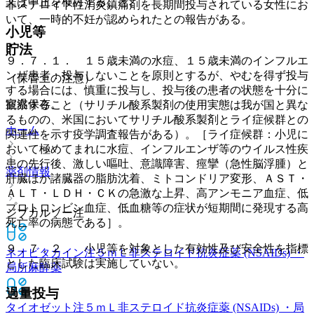
又は中止を検討すること。
非ステロイド性消炎鎮痛剤を長期間投与されている女性にお
いて、一時的不妊が認められたとの報告がある。
小児等
貯法
９．７．１． １５歳未満の水痘、１５歳未満のインフルエ
ンザ患者：投与しないことを原則とするが、やむを得ず投与
（保管上の注意）
する場合には、慎重に投与し、投与後の患者の状態を十分に
室温保存。
観察すること（サリチル酸系製剤の使用実態は我が国と異な
るものの、米国においてサリチル酸系製剤とライ症候群との
ホーム
関連性を示す疫学調査報告がある）。［ライ症候群：小児に
おいて極めてまれに水痘、インフルエンザ等のウイルス性疾
患の先行後、激しい嘔吐、意識障害、痙攣（急性脳浮腫）と
薬剤情報
肝臓ほか諸臓器の脂肪沈着、ミトコンドリア変形、ＡＳＴ・
ＡＬＴ・ＬＤＨ・ＣＫの急激な上昇、高アンモニア血症、低
プロトロンビン血症、低血糖等の症状が短期間に発現する高
ジブカルソー注
死亡率の病態である］。
９．７．２． 小児等を対象とした有効性及び安全性を指標
ネオビタカイン注５ｍＬ
非ステロイド抗炎症薬 (NSAIDs) ・
とした臨床試験は実施していない。
局所麻酔薬
過量投与
タイオゼット注５ｍＬ
非ステロイド抗炎症薬 (NSAIDs) ・局