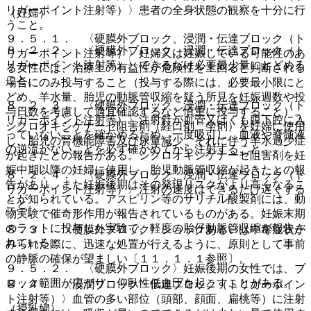
リガーポイント注射等）〉患者の全身状態の観察を十分に行
（妊婦）
うこと。
９．５．１． 〈硬膜外ブロック、浸潤・伝達ブロック（ト
８．２．２． 〈硬膜外ブロック、浸潤・伝達ブロック（ト
リガーポイント注射等）〉妊婦又は妊娠している可能性のあ
リガーポイント注射等）〉できるだけ必要最少量にとどめる
る女性には、治療上の有益性が危険性を上回ると判断される
こと。
場合にのみ投与すること（投与する際には、必要最小限にと
どめ、羊水量、胎児の動脈管収縮を疑う所見を妊娠週数や投
８．２．３． 〈硬膜外ブロック、浸潤・伝達ブロック（ト
与日数を考慮して適宜確認するなど慎重に投与すること）。
リガーポイント注射等）〉注射針が血管又はくも膜下腔に入
シクロオキシゲナーゼ阻害剤（経口剤、坐剤）を妊婦に使用
っていないことを確かめるため、一度吸引し、血液や脊髄液
し、胎児の腎機能障害及び尿量減少、それに伴う羊水過少症
の逆流がないことを必ず確かめてから注射すること。
が起きたとの報告がある。シクロオキシゲナーゼ阻害剤を妊
娠中期以降の妊婦に使用し、胎児動脈管収縮が起きたとの報
８．２．４． 〈硬膜外ブロック、浸潤・伝達ブロック（ト
告があり、また妊娠後期はその発現リスクがより高くなるこ
リガーポイント注射等）〉注射の速度はできるだけ遅くする
とが知られている。アスピリン等のサリチル酸製剤には、動
こと。
物実験で催奇形作用が報告されているものがある。妊娠末期
のラットに投与した実験で、軽度の胎仔動脈管収縮が報告さ
８．３． 〈硬膜外ブロック〉ショックあるいは中毒症状が
れている。
みられた際に、迅速な処置が行えるように、原則として事前
の静脈の確保が望ましい〔１１．１．１参照〕。
９．５．２． 〈硬膜外ブロック〉妊娠後期の女性では、ブ
ロック範囲が広がり、仰臥性低血圧を起こすことがある。
８．４． 〈浸潤ブロック・伝達ブロック（トリガーポイン
ト注射等）〉血管の多い部位（頭部、顔面、扁桃等）に注射
（授乳婦）