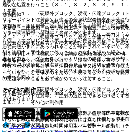
参照〕。
適切な処置を行うこと〔８．１、８．２、８．３、９．１．
１参照〕。
８．２．１． 〈硬膜外ブロック、浸潤・伝達ブロック（ト
薬剤情報
リガーポイント注射等）〉患者の全身状態の観察を十分に行
１１．１．２． 悪性高熱（頻度不明）：原因不明の頻脈・
うこと。
薬剤写真、用法用量、効能効果や後発品の情報が一度に参照
不整脈・血圧変動、急激な体温上昇、筋強直、血液暗赤色化
でき、関連情報へ簡単にアクセスができます。
（チアノーゼ）、過呼吸、発汗、アシドーシス、高カリウム
８．２．２． 〈硬膜外ブロック、浸潤・伝達ブロック（ト
血症、ミオグロビン尿（ポートワイン色尿）等を伴う重篤な
リガーポイント注射等）〉できるだけ必要最少量にとどめる
一般名、製品名どちらでも検索可能！
悪性高熱がまれにあらわれることが報告されているので、本
こと。
剤を使用中、悪性高熱に伴うこれらの症状を認めた場合は、
※ ご使用いただく際に、必ず最新の添付文書および安全性
直ちに中止し、ダントロレンナトリウムの静注、全身冷却、
８．２．３． 〈硬膜外ブロック、浸潤・伝達ブロック（ト
情報も併せてご確認下さい。
純酸素での過換気、酸塩基平衡の是正等、適切な処置を行う
リガーポイント注射等）〉注射針が血管又はくも膜下腔に入
こと（また、本症は腎不全を続発することがあるので、尿量
っていないことを確かめるため、一度吸引し、血液や脊髄液
の維持を図ること）。
の逆流がないことを必ず確かめてから注射すること。
その他の副作用
８．２．４． 〈硬膜外ブロック、浸潤・伝達ブロック（ト
※本製品は疾病の診断・治療・予防を目的としたプログラム
リガーポイント注射等）〉注射の速度はできるだけ遅くする
ではありません。
こと。
１１．２． その他の副作用
８．３． 〈硬膜外ブロック〉ショックあるいは中毒症状が
１）． 中枢神経系：（頻度不明）振戦、痙攣等の中毒症状
みられた際に、迅速な処置が行えるように、原則として事前
［このような症状があらわれた場合には直ちに投与を中止
の静脈の確保が望ましい〔１１．１．１参照〕。
し、ジアゼパム又は超短時間作用型バルビツール酸製剤（チ
ホーム
ノート
オペンタールナトリウム等）投与等の適切な処置を行うこ