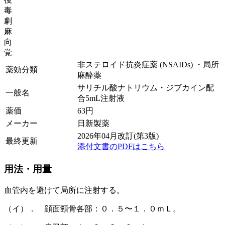
毒
劇
麻
向
覚
非ステロイド抗炎症薬 (NSAIDs) ・局所
薬効分類
麻酔薬
サリチル酸ナトリウム・ジブカイン配
一般名
合5mL注射液
薬価
63
円
メーカー
日新製薬
2026年04月改訂(第3版)
最終更新
添付文書のPDFはこちら
用法・用量
血管内を避けて局所に注射する。
（イ）． 顔面頸骨各部：０．５〜１．０ｍＬ。