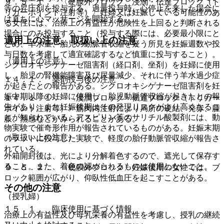
９．５．１． 〈硬膜外ブロック、浸潤・伝達ブロック（ト
等の昇圧剤を投与する。過量投与時、心停止を来した場合に
リガーポイント注射等）〉妊婦又は妊娠している可能性のあ
は直ちに心マッサージを開始する。
る女性には、治療上の有益性が危険性を上回ると判断される
場合にのみ投与すること（投与する際には、必要最小限にと
適用上の注意、取扱い上の注意
どめ、羊水量、胎児の動脈管収縮を疑う所見を妊娠週数や投
与日数を考慮して適宜確認するなど慎重に投与すること）。
（適用上の注意）
シクロオキシゲナーゼ阻害剤（経口剤、坐剤）を妊婦に使用
し、胎児の腎機能障害及び尿量減少、それに伴う羊水過少症
１４．１． 薬剤投与後の注意
が起きたとの報告がある。シクロオキシゲナーゼ阻害剤を妊
娠中期以降の妊婦に使用し、胎児動脈管収縮が起きたとの報
１４．１．１． 〈浸潤ブロック・伝達ブロック（トリガー
告があり、また妊娠後期はその発現リスクがより高くなるこ
ポイント注射等）〉筋肉内注射により局所の硬結、発赤、腫
とが知られている。アスピリン等のサリチル酸製剤には、動
脹、熱感などがみられることがある。
物実験で催奇形作用が報告されているものがある。妊娠末期
（取扱い上の注意）
のラットに投与した実験で、軽度の胎仔動脈管収縮が報告さ
れている。
外箱開封後は、光により分解着色するので、遮光して保存す
ること。また、着色の認められるものは使用しないこと。
９．５．２． 〈硬膜外ブロック〉妊娠後期の女性では、ブ
ロック範囲が広がり、仰臥性低血圧を起こすことがある。
その他の注意
（授乳婦）
１５．１． 臨床使用に基づく情報
治療上の有益性及び母乳栄養の有益性を考慮し、授乳の継続