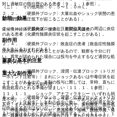
対し過敏症の既往歴のある患者〔９．１．１参照〕。
（ニ）． その他局所：０．５〜１．０ｍＬ。
２．２． 〈硬膜外ブロック〉大量出血やショック状態の患
効能・効果
者［過度の血圧低下が起こることがある］。
２．３． 〈硬膜外ブロック〉注射部位又はその周辺に炎症
症候性神経痛、筋肉痛、腰痛症、肩関節周囲炎。
のある患者［化膿性髄膜炎症状を起こすことがある］。
副作用
２．４． 〈硬膜外ブロック〉敗血症の患者［敗血症性髄膜
炎を生じるおそれがある］。
次の副作用があらわれることがあるので、観察を十分に行
い、異常が認められた場合には投与を中止するなど適切な処
重要な基本的注意
置を行うこと。
８．１． 〈硬膜外ブロック、浸潤・伝達ブロック（トリガ
重大な副作用
ーポイント注射等）〉まれにショックあるいは中毒症状を起
こすことがあるので、本剤の投与に際しては、常時、直ちに
１１．１． 重大な副作用
救急処置のとれる準備が望ましい〔１１．１．１参照〕。
１１．１．１． ショック、アナフィラキシー（いずれも頻
８．２． 〈硬膜外ブロック、浸潤・伝達ブロック（トリガ
度不明）：ショック、アナフィラキシーがあらわれることが
ーポイント注射等）〉本剤の投与に際し、その副作用を完全
あり、また心停止に至ることがあるので、脈拍異常、血圧低
に防止する方法はないが、ショックあるいは中毒症状をでき
下、呼吸抑制、チアノーゼ、意識障害、喘鳴、眼瞼浮腫、発
るだけ避けるために次の諸点に留意すること〔１１．１．１
赤、蕁麻疹等があらわれた場合には、直ちに投与を中止し、