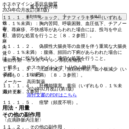
ホスホマイシン系抗生物質
１１．１． 重大な副作用
2024年02月改訂(第1版)
薬剤情報
後発品
１１．１．１． ショック、アナフィラキシー（いずれも
他
０．１％未満）：胸内苦悶、呼吸困難、血圧低下、チアノー
毒
ゼ、蕁麻疹、不快感等があらわれた場合には、投与を中止
劇
し、適切な処置を行うこと〔８．２参照〕。
麻
１１．１．２． 偽膜性大腸炎等の血便を伴う重篤な大腸炎
向
（０．１％未満）：腹痛、頻回の下痢があらわれた場合に
覚
は、直ちに投与を中止し、適切な処置を行うこと。
薬効分類
ホスホマイシン系抗生物質
一般名
ホスホマイシンナトリウム静注用
１１．１．３． 汎血球減少、無顆粒球症、血小板減少（い
薬価
1126
円
ずれも０．１％未満）〔８．３参照〕。
メーカー
高田製薬
１１．１．４． 肝機能障害、黄疸（いずれも０．１％未
2024年02月改訂(第1版)
最終更新
満）〔８．３参照〕。
添付文書のPDFはこちら
１１．１．５． 痙攣（頻度不明）。
用法・用量
その他の副作用
〈点滴静脈内注射〉
１１．２． その他の副作用