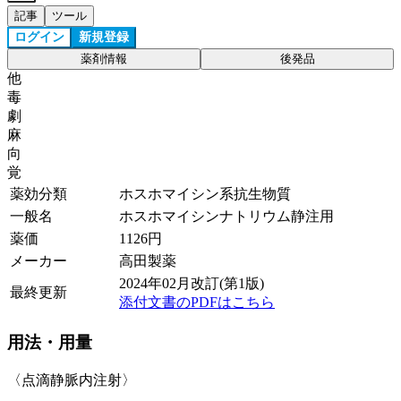
記事
ツール
ログイン
新規登録
薬剤情報
後発品
他
毒
劇
麻
向
覚
薬効分類
ホスホマイシン系抗生物質
一般名
ホスホマイシンナトリウム静注用
薬価
1126
円
メーカー
高田製薬
2024年02月改訂(第1版)
最終更新
添付文書のPDFはこちら
用法・用量
〈点滴静脈内注射〉