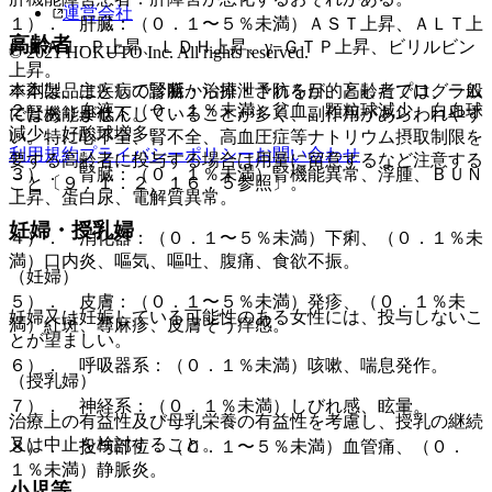
運営会社
１）． 肝臓：（０．１〜５％未満）ＡＳＴ上昇、ＡＬＴ上
高齢者
昇、Ａｌ−Ｐ上昇、ＬＤＨ上昇、γ−ＧＴＰ上昇、ビリルビン
© 2021 HOKUTO Inc. All rights reserved.
上昇。
※本製品は疾病の診断・治療・予防を目的としたプログラム
本剤は、主として腎臓から排泄されるが、高齢者では、一般
２）． 血液：（０．１％未満）貧血、顆粒球減少、白血球
ではありません。
に腎機能が低下していることが多く、副作用があらわれやす
減少、好酸球増多。
い。特に心不全、腎不全、高血圧症等ナトリウム摂取制限を
利用規約
プライバシーポリシー
お問い合わせ
要する高齢者に投与する場合は用量に留意するなど注意する
３）． 腎臓：（０．１％未満）腎機能異常、浮腫、ＢＵＮ
こと〔９．１．２、１６．５参照〕。
上昇、蛋白尿、電解質異常。
妊婦・授乳婦
４）． 消化器：（０．１〜５％未満）下痢、（０．１％未
満）口内炎、嘔気、嘔吐、腹痛、食欲不振。
（妊婦）
５）． 皮膚：（０．１〜５％未満）発疹、（０．１％未
妊婦又は妊娠している可能性のある女性には、投与しないこ
満）紅斑、蕁麻疹、皮膚そう痒感。
とが望ましい。
６）． 呼吸器系：（０．１％未満）咳嗽、喘息発作。
（授乳婦）
７）． 神経系：（０．１％未満）しびれ感、眩暈。
治療上の有益性及び母乳栄養の有益性を考慮し、授乳の継続
又は中止を検討すること。
８）． 投与部位：（０．１〜５％未満）血管痛、（０．
１％未満）静脈炎。
小児等