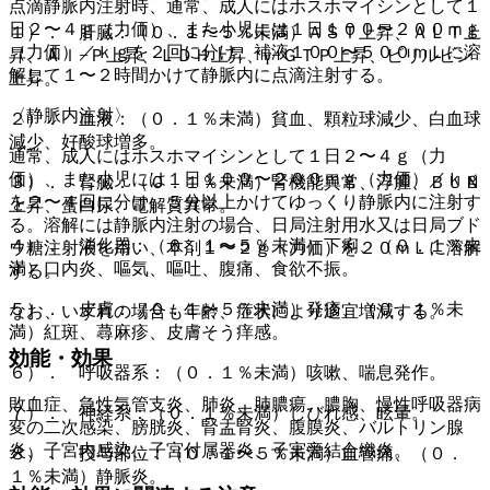
点滴静脈内注射時、通常、成人にはホスホマイシンとして１
日２〜４ｇ（力価）、また小児には１日１００〜２００ｍｇ
１）． 肝臓：（０．１〜５％未満）ＡＳＴ上昇、ＡＬＴ上
（力価）／ｋｇを２回に分け、補液１００〜５００ｍＬに溶
昇、Ａｌ−Ｐ上昇、ＬＤＨ上昇、γ−ＧＴＰ上昇、ビリルビン
解して１〜２時間かけて静脈内に点滴注射する。
上昇。
〈静脈内注射〉
２）． 血液：（０．１％未満）貧血、顆粒球減少、白血球
減少、好酸球増多。
通常、成人にはホスホマイシンとして１日２〜４ｇ（力
価）、また小児には１日１００〜２００ｍｇ（力価）／ｋｇ
３）． 腎臓：（０．１％未満）腎機能異常、浮腫、ＢＵＮ
を２〜４回に分け、５分以上かけてゆっくり静脈内に注射す
上昇、蛋白尿、電解質異常。
る。溶解には静脈内注射の場合、日局注射用水又は日局ブド
４）． 消化器：（０．１〜５％未満）下痢、（０．１％未
ウ糖注射液を用い、本剤１〜２ｇ（力価）を２０ｍＬに溶解
満）口内炎、嘔気、嘔吐、腹痛、食欲不振。
する。
５）． 皮膚：（０．１〜５％未満）発疹、（０．１％未
なお、いずれの場合も年齢、症状により適宜増減する。
満）紅斑、蕁麻疹、皮膚そう痒感。
効能・効果
６）． 呼吸器系：（０．１％未満）咳嗽、喘息発作。
敗血症、急性気管支炎、肺炎、肺膿瘍、膿胸、慢性呼吸器病
７）． 神経系：（０．１％未満）しびれ感、眩暈。
変の二次感染、膀胱炎、腎盂腎炎、腹膜炎、バルトリン腺
炎、子宮内感染、子宮付属器炎、子宮旁結合織炎。
８）． 投与部位：（０．１〜５％未満）血管痛、（０．
１％未満）静脈炎。