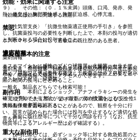
効能・効果に関連する注意
９）． その他：（０．１％未満）頭痛、口渇、発赤、発
熱、倦怠感、胸部不快感、胸部圧迫感、心悸亢進。
（効能又は効果に関連する注意）
〈急性気管支炎〉「抗微生物薬適正使用の手引き」を参照
禁忌
し、抗菌薬投与の必要性を判断した上で、本剤の投与が適切
と判断される場合に投与すること。
ホスホマイシンに対して過敏症の既往歴のある患者。
適応菌種
重要な基本的注意
薬剤情報
ホスホマイシンに感性のブドウ球菌属、大腸菌、セラチア
８．１． 本剤の使用にあたっては、耐性菌の発現等を防ぐ
薬剤写真、用法用量、効能効果や後発品の情報が一度に参照
属、プロテウス属、モルガネラ・モルガニー、プロビデンシ
ため、原則として感受性を確認し、疾病の治療上必要な最小
でき、関連情報へ簡単にアクセスができます。
ア・レットゲリ、緑膿菌。
限の期間の投与にとどめること。
一般名、製品名どちらでも検索可能！
８．２． 本剤によるショック、アナフィラキシーの発生を
副作用
確実に予知できる方法がないので、次の措置をとること〔１
※ ご使用いただく際に、必ず最新の添付文書および安全性
１．１．１参照〕。
情報も併せてご確認下さい。
次の副作用があらわれることがあるので、観察を十分に行
い、異常が認められた場合には投与を中止するなど適切な処
・ 事前に既往歴等について十分な問診を行う（なお、抗生
置を行うこと。
物質等によるアレルギー歴は必ず確認する）。
重大な副作用
・ 投与に際しては、必ずショック等に対する救急処置のと
※本製品は疾病の診断・治療・予防を目的としたプログラム