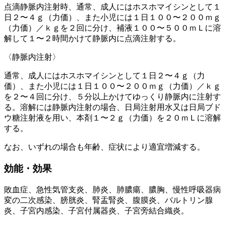
点滴静脈内注射時、通常、成人にはホスホマイシンとして１
日２〜４ｇ（力価）、また小児には１日１００〜２００ｍｇ
（力価）／ｋｇを２回に分け、補液１００〜５００ｍＬに溶
解して１〜２時間かけて静脈内に点滴注射する。
〈静脈内注射〉
通常、成人にはホスホマイシンとして１日２〜４ｇ（力
価）、また小児には１日１００〜２００ｍｇ（力価）／ｋｇ
を２〜４回に分け、５分以上かけてゆっくり静脈内に注射す
る。溶解には静脈内注射の場合、日局注射用水又は日局ブド
ウ糖注射液を用い、本剤１〜２ｇ（力価）を２０ｍＬに溶解
する。
なお、いずれの場合も年齢、症状により適宜増減する。
効能・効果
敗血症、急性気管支炎、肺炎、肺膿瘍、膿胸、慢性呼吸器病
変の二次感染、膀胱炎、腎盂腎炎、腹膜炎、バルトリン腺
炎、子宮内感染、子宮付属器炎、子宮旁結合織炎。