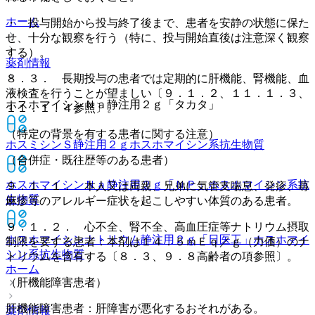
ホーム
・ 投与開始から投与終了後まで、患者を安静の状態に保た
せ、十分な観察を行う（特に、投与開始直後は注意深く観察
する）。
薬剤情報
８．３． 長期投与の患者では定期的に肝機能、腎機能、血
液検査を行うことが望ましい〔９．１．２、１１．１．３、
ホスホマイシンＮａ静注用２ｇ「タカタ」
１１．１．４参照〕。
（特定の背景を有する患者に関する注意）
ホスミシンＳ静注用２ｇ
ホスホマイシン系抗生物質
（合併症・既往歴等のある患者）
ホスホマイシンＮａ静注用２ｇ「ＮＰ」
ホスホマイシン系抗
９．１．１． 本人又は両親、兄弟に気管支喘息、発疹、蕁
生物質
麻疹等のアレルギー症状を起こしやすい体質のある患者。
９．１．２． 心不全、腎不全、高血圧症等ナトリウム摂取
ホスホマイシンナトリウム静注用２ｇ「日医工」
ホスホマイ
制限を要する患者：本剤は１４．５ｍＥｑ／ｇ（力価）のナ
シン系抗生物質
トリウムを含有する〔８．３、９．８高齢者の項参照〕。
ホーム
（肝機能障害患者）
肝機能障害患者：肝障害が悪化するおそれがある。
薬剤情報