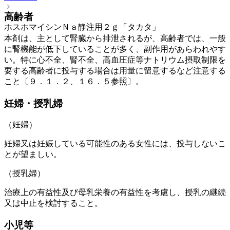
高齢者
ホスホマイシンＮａ静注用２ｇ「タカタ」
本剤は、主として腎臓から排泄されるが、高齢者では、一般
に腎機能が低下していることが多く、副作用があらわれやす
い。特に心不全、腎不全、高血圧症等ナトリウム摂取制限を
要する高齢者に投与する場合は用量に留意するなど注意する
こと〔９．１．２、１６．５参照〕。
妊婦・授乳婦
（妊婦）
妊婦又は妊娠している可能性のある女性には、投与しないこ
とが望ましい。
（授乳婦）
治療上の有益性及び母乳栄養の有益性を考慮し、授乳の継続
又は中止を検討すること。
小児等