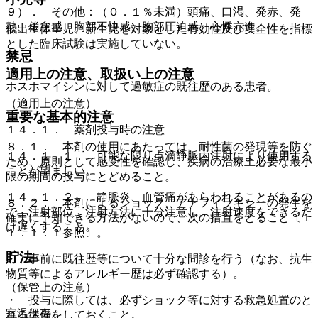
９）． その他：（０．１％未満）頭痛、口渇、発赤、発
熱、倦怠感、胸部不快感、胸部圧迫感、心悸亢進。
低出生体重児、新生児を対象とした有効性及び安全性を指標
とした臨床試験は実施していない。
禁忌
適用上の注意、取扱い上の注意
ホスホマイシンに対して過敏症の既往歴のある患者。
（適用上の注意）
重要な基本的注意
１４．１． 薬剤投与時の注意
８．１． 本剤の使用にあたっては、耐性菌の発現等を防ぐ
１４．１．１． 可能な限り点滴静脈内注射により使用する
ため、原則として感受性を確認し、疾病の治療上必要な最小
ことが望ましい。
限の期間の投与にとどめること。
１４．１．２． 静脈炎、血管痛があらわれることがあるの
８．２． 本剤によるショック、アナフィラキシーの発生を
で、注射部位、注射方法に十分注意し、注射速度をできるだ
確実に予知できる方法がないので、次の措置をとること〔１
け遅くすること。
１．１．１参照〕。
貯法
・ 事前に既往歴等について十分な問診を行う（なお、抗生
物質等によるアレルギー歴は必ず確認する）。
（保管上の注意）
・ 投与に際しては、必ずショック等に対する救急処置のと
室温保存。
れる準備をしておくこと。