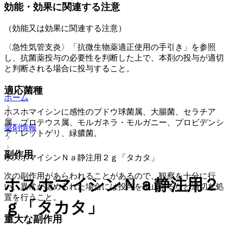
効能・効果に関連する注意
（効能又は効果に関連する注意）
〈急性気管支炎〉「抗微生物薬適正使用の手引き」を参照
し、抗菌薬投与の必要性を判断した上で、本剤の投与が適切
と判断される場合に投与すること。
適応菌種
ホーム
ホスホマイシンに感性のブドウ球菌属、大腸菌、セラチア
属、プロテウス属、モルガネラ・モルガニー、プロビデンシ
薬剤情報
ア・レットゲリ、緑膿菌。
副作用
ホスホマイシンＮａ静注用２ｇ「タカタ」
次の副作用があらわれることがあるので、観察を十分に行
ホスホマイシンＮａ静注用２
い、異常が認められた場合には投与を中止するなど適切な処
置を行うこと。
ｇ「タカタ」
重大な副作用