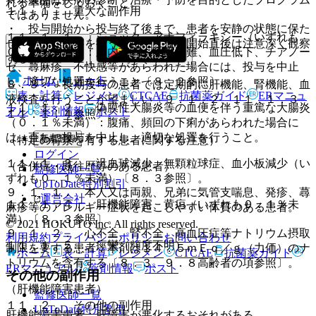
れる準備をしておくこと。
１１．１． 重大な副作用
ではありません。
・ 投与開始から投与終了後まで、患者を安静の状態に保た
１１．１．１． ショック、アナフィラキシー（いずれも
せ、十分な観察を行う（特に、投与開始直後は注意深く観察
０．１％未満）：胸内苦悶、呼吸困難、血圧低下、チアノー
する）。
ゼ、蕁麻疹、不快感等があらわれた場合には、投与を中止
ホーム
ノート
し、適切な処置を行うこと〔８．２参照〕。
８．３． 長期投与の患者では定期的に肝機能、腎機能、血
表・計算
レジメン
CTCAE
抗菌薬ガイド
ERマニュ
液検査を行うことが望ましい〔９．１．２、１１．１．３、
１１．１．２． 偽膜性大腸炎等の血便を伴う重篤な大腸炎
アル
薬剤情報
ポスト
１１．１．４参照〕。
（０．１％未満）：腹痛、頻回の下痢があらわれた場合に
は、直ちに投与を中止し、適切な処置を行うこと。
新規登録
（特定の背景を有する患者に関する注意）
ログイン
１１．１．３． 汎血球減少、無顆粒球症、血小板減少（い
（合併症・既往歴等のある患者）
監修医師一覧
ずれも０．１％未満）〔８．３参照〕。
UpToDate特別割引
９．１．１． 本人又は両親、兄弟に気管支喘息、発疹、蕁
運営会社
１１．１．４． 肝機能障害、黄疸（いずれも０．１％未
麻疹等のアレルギー症状を起こしやすい体質のある患者。
満）〔８．３参照〕。
© 2021 HOKUTO Inc. All rights reserved.
９．１．２． 心不全、腎不全、高血圧症等ナトリウム摂取
利用規約
プライバシーポリシー
お問い合わせ
１１．１．５． 痙攣（頻度不明）。
制限を要する患者：本剤は１４．５ｍＥｑ／ｇ（力価）のナ
ホーム
表・計算
レジメン
CTCAE
抗菌薬ガイド
トリウムを含有する〔８．３、９．８高齢者の項参照〕。
ERマニュアル
薬剤情報
ポスト
その他の副作用
（肝機能障害患者）
監修医師一覧
１１．２． その他の副作用
UpToDate特別割引
肝機能障害患者：肝障害が悪化するおそれがある。