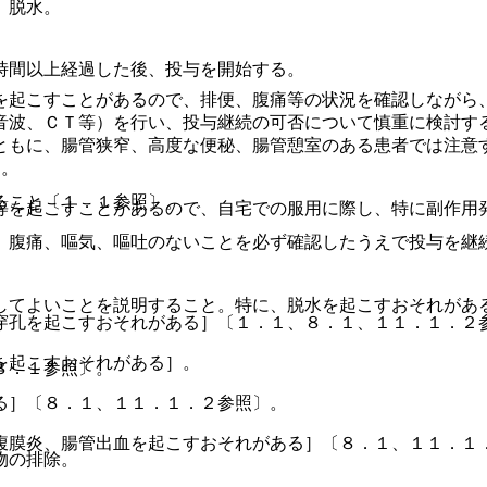
、脱水。
時間以上経過した後、投与を開始する。
を起こすことがあるので、排便、腹痛等の状況を確認しながら
音波、ＣＴ等）を行い、投与継続の可否について慎重に検討す
ともに、腸管狭窄、高度な便秘、腸管憩室のある患者では注意
〕。
ること〔１．１参照〕。
等を起こすことがあるので、自宅での服用に際し、特に副作用
、腹痛、嘔気、嘔吐のないことを必ず確認したうえで投与を継
してよいことを説明すること。特に、脱水を起こすおそれがあ
穿孔を起こすおそれがある］〔１．１、８．１、１１．１．２
を起こすおそれがある］。
８．１参照〕。
る］〔８．１、１１．１．２参照〕。
腹膜炎、腸管出血を起こすおそれがある］〔８．１、１１．１
物の排除。