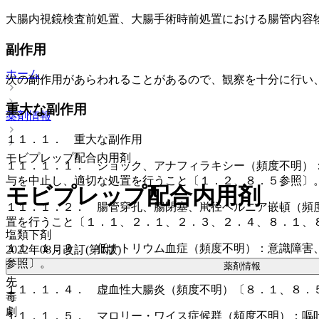
大腸内視鏡検査前処置、大腸手術時前処置における腸管内容
副作用
ホーム
次の副作用があらわれることがあるので、観察を十分に行い
重大な副作用
薬剤情報
１１．１． 重大な副作用
モビプレップ配合内用剤
１１．１．１． ショック、アナフィラキシー（頻度不明）
与を中止し、適切な処置を行うこと〔１．２、８．５参照〕
モビプレップ配合内用剤
１１．１．２． 腸管穿孔、腸閉塞、鼡径ヘルニア嵌頓（頻
置を行うこと〔１．１、２．１、２．３、２．４、８．１、
塩類下剤
１１．１．３． 低ナトリウム血症（頻度不明）：意識障害
2022年08月改訂(第1版)
参照〕。
薬剤情報
先
１１．１．４． 虚血性大腸炎（頻度不明）〔８．１、８．
毒
劇
１１．１．５． マロリー・ワイス症候群（頻度不明）：嘔