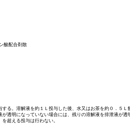
ン酸配合剤散
与する。溶解液を約１Ｌ投与した後、水又はお茶を約０．５Ｌ
液が透明になっていない場合には、残りの溶解液を排泄液が透
）を超える投与は行わない。