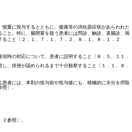
、慎重に投与するとともに、腹痛等の消化器症状があらわれた
ること。特に、腸閉塞を疑う患者には問診、触診、直腸診、画
すること〔２．１、７．１、７．２、８．１、８．１．２
発現時の対応について、患者に説明すること〔８．５、１１．
続し、排便が認められるまで十分観察すること〔１．１、８．
る患者には、本剤の投与前や投与後にも、積極的に水分を摂取
参照〕。
．２参照〕。