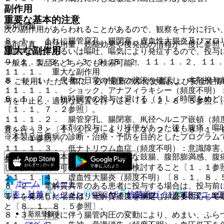
副作用
重要な基本的注意
薬剤情報
次の副作用があらわれることがあるので、観察を十分に行い
８．１． まれに腸管穿孔、腸閉塞、虚血性大腸炎及びマロ
薬剤写真、用法用量、効能効果や後発品の情報が一度に参照
重大な副作用
は胃内圧上昇あるいは嘔吐、嘔気により発症するので、投与
９．１．１−９．１．３、９．８．２、１１．１．２、１１
一般名、製品名どちらでも検索可能！
１１．１． 重大な副作用
８．１．１． 患者の日常の排便の状況を確認し、本剤投与
※ ご使用いただく際に、必ず最新の添付文書および安全性情
１１．１．１． ショック、アナフィラキシー（頻度不明）
８．１．２． 短時間での投与は避ける（１Ｌ／時間をめど
与を中止し、適切な処置を行うこと〔１．２、８．５参照〕
〔１．１、７．２参照〕。
１１．１．２． 腸管穿孔、腸閉塞、鼡径ヘルニア嵌頓（頻
８．１．３． 本剤の投与により排便があった後も腹痛、嘔
置を行うこと〔１．１、２．１、２．３、２．４、８．１、
※本製品は疾病の診断・治療・予防を目的としたプログラム
〔１．１参照〕。
１１．１．３． 低ナトリウム血症（頻度不明）：意識障害
８．１．４． 本剤を投与中、重篤な鼓腸、腹部膨満感、腹
参照〕。
し、投与継続の可否について慎重に検討すること〔１．１参
１１．１．４． 虚血性大腸炎（頻度不明）〔８．１、８．
ホーム
ノート
８．２． 電解質異常のある患者に投与する場合は、投与前
表・計算
レジメン
CTCAE
抗菌薬ガイド
ERマニュ
１１．１．５． マロリー・ワイス症候群（頻度不明）：嘔
等）を発現した場合は、電解質濃度を測定し、必要に応じて
と〔８．１、８．５参照〕。
新規登録
８．３． 排便に伴う腸管内圧の変動により、めまい、ふら