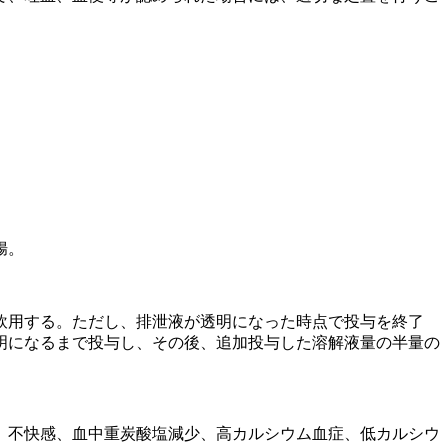
腸。
飲用する。ただし、排泄液が透明になった時点で投与を終了
明になるまで投与し、その後、追加投与した溶解液量の半量の
、不快感、血中重炭酸塩減少、高カルシウム血症、低カルシウ