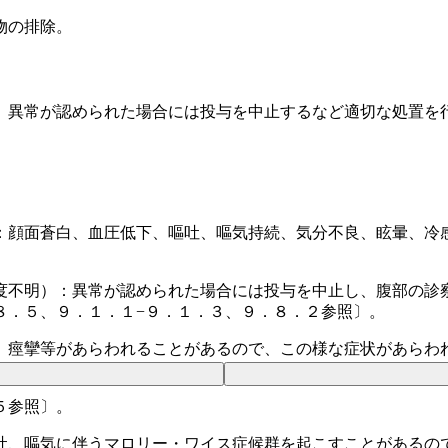
物の排除。
、異常が認められた場合には投与を中止するなど適切な処置を
：顔面蒼白、血圧低下、嘔吐、嘔気持続、気分不良、眩暈、冷
。
度不明）：異常が認められた場合には投与を中止し、腹部の診
８．５、９．１．１−９．１．３、９．８．２参照〕。
、痙攣等があらわれることがあるので、この様な症状があらわ
５参照〕。
吐、嘔気に伴うマロリー・ワイス症候群を起こすことがあるの