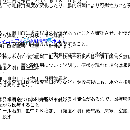
伴う症例も報告されている〔８．５参照〕。
透圧や電解質濃度が変化したり、腸内細菌により可燃性ガスが
。
るいは服用前に通常程度の排便があったことを確認させ、排便
そう痒症、じん麻疹、血管浮腫。
Rマニュアル
薬剤情報
ポスト
、一人での服用は避けるよう指導すること。
明）睡眠障害、痙攣、浮動性めまい。
させ、アナフィラキシーの徴候に注意するよう指導すること。
（頻度不明）腹部膨満、肛門不快感、消化不良、嚥下障害、鼓
ィラキシー等の副作用について説明し、症状が現れた場合は服
頻度不明）血圧上昇。
と。
加、血中ＬＤＨ増加、肝機能異常。
えば検査前日夜や検査当日の朝など）や投与後にも、水分を摂
ではありません。
経口投与された薬剤の吸収を妨げる可能性があるので、投与時
百分率増加、リンパ球百分率減少。
ながら投与すること。
ロール増加、血中ＣＫ増加、（頻度不明）倦怠感、悪寒、空腹
、脱水。