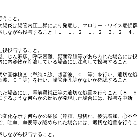
行うこと。
大腸炎は腸管内圧上昇により発症し、マロリー・ワイス症候群
察しながら投与すること〔１．１、２．１、２．３、２．４、
た後投与すること。
感、じん麻疹、呼吸困難、顔面浮腫等があらわれた場合には投
内に内容物が貯溜している場合には注意して投与すること
察や画像検査（単純Ｘ線、超音波、ＣＴ等）を行い、適切な処
音波、ＣＴ等）を行い、腸管穿孔等がないか確認すること
れた場合には、電解質補正等の適切な処置を行うこと〔８．５
にするような何らかの反応が発現した場合には、投与を中断
の変化を示す何らかの症候（浮腫、息切れ、疲労増加、心不全
で、吐血、血便等が認められた場合には、適切な処置を行うこ
察しながら投与すること。