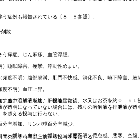
伴う症例も報告されている〔８．５参照〕。
合剤散
そう痒症、じん麻疹、血管浮腫。
明）睡眠障害、痙攣、浮動性めまい。
（頻度不明）腹部膨満、肛門不快感、消化不良、嚥下障害、鼓
頻度不明）血圧上昇。
与する。溶解液を約１Ｌ投与した後、水又はお茶を約０．５Ｌ
加、血中ＬＤＨ増加、肝機能異常。
液が透明になっていない場合には、残りの溶解液を排泄液が透
）を超える投与は行わない。
百分率増加、リンパ球百分率減少。
ロール増加、血中ＣＫ増加、（頻度不明）倦怠感、悪寒、空腹
時間の約３時間以上前から投与を開始する。