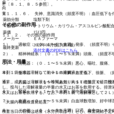
麻
と〔８．１、８．５参照〕。
向
覚
１１．１．６． 失神、意識消失（頻度不明）：血圧低下を
薬効分類
塩類下剤
その他の副作用
一般名
ナトリウム・カリウム・アスコルビン酸配
薬価
1513
円
１１．２． その他の副作用
メーカー
ＥＡファーマ
１）． 過敏症：（０．１〜５％未満）発疹、（頻度不明）
2022年08月改訂(第1版)
最終更新
添付文書のPDFはこちら
２）． 精神神経系：（０．１〜５％未満）頭痛、（頻度不
用法・用量
３）． 消化器：（０．１〜５％未満）悪心、嘔吐、腹痛、
本剤１袋を水に溶解して約２Ｌの溶解液とする。
４）． 循環器：（０．１〜５％未満）血圧低下、徐脈、（
通常、成人には溶解液を１時間あたり約１Ｌの速度で経口投
５）． 肝臓：（０．１〜５％未満）ＡＳＴ増加、ＡＬＴ増
し、投与した溶解液量の半量の水又はお茶を飲用する。排泄
６）． 腎臓：（０．１〜５％未満）尿中蛋白陽性。
水又はお茶を飲用する。なお、本剤１袋（溶解液として２Ｌ
７）． 血液：（０．１〜５％未満）白血球数増加、好中球
〈大腸内視鏡検査前処置〉
８）． その他：（０．１〜５％未満）口渇、血中コレステ
検査当日の朝食は絶食（水分摂取は可）とし、検査開始予定