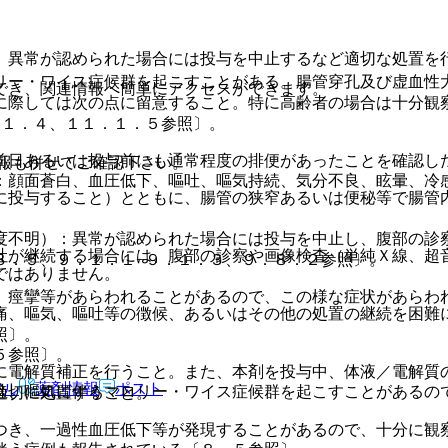
、異常が認められた場合には投与を中止するなど適切な処置を
リー・ワイス症候群を起こすことがある。腸管穿孔及び虚血性
でき、関連情報へ簡単にアクセスができます。
に際しては次の点に留意すること。特に高齢者の場合は十分観
．１．４、１１．１．５参照〕。
前日あるいは投与前にも通常程度の排便があったことを確認し
報も併せてご確認下さい。
：顔面蒼白、血圧低下、嘔吐、嘔気持続、気分不良、眩暈、冷
に投与すること）とともに、腸管の狭窄あるいは便秘等で腸管
。
度不明）：異常が認められた場合には投与を中止し、腹部の診
吐が継続する場合には、腹部の診察や画像検査（単純Ｘ線、超
８．５、９．１．１−９．１．３、９．８．２参照〕。
ではありません。
、痙攣等があらわれることがあるので、この様な症状があらわ
痛、嘔気、嘔吐等の徴候、あるいはその他の処置の継続を困難
照〕。
５参照〕。
に電解質補正を行うこと。また、本剤を投与中、体液／電解質
アル
薬剤情報
ポスト
吐、嘔気に伴うマロリー・ワイス症候群を起こすことがあるの
適切に処置すること。
つき、一過性血圧低下等が発現することがあるので、十分に観