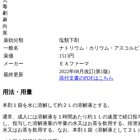
毒
劇
麻
向
覚
薬効分類
塩類下剤
一般名
ナトリウム・カリウム・アスコルビ
薬価
1513
円
メーカー
ＥＡファーマ
2022年08月改訂(第1版)
最終更新
添付文書のPDFはこちら
用法・用量
本剤１袋を水に溶解して約２Ｌの溶解液とする。
通常、成人には溶解液を１時間あたり約１Ｌの速度で経口投
し、投与した溶解液量の半量の水又はお茶を飲用する。排泄
水又はお茶を飲用する。なお、本剤１袋（溶解液として２Ｌ