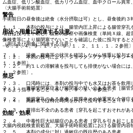
ム血症、低リン酸血症、低カリウム血症、血中クロール異常
〈大腸手術前処置〉
警告
手術前日の昼食後は絶食（水分摂取は可）とし、昼食後約３
１．１． 本剤の投与により、腸管内圧上昇による腸管穿孔
用法・用量に関連する注意
場合は投与を中断し、腹部の診察や画像検査（単純Ｘ線、超
像検査等により腸閉塞でないことを確認した後に投与すると
（用法及び用量に関連する注意）
−８．１．４、９．１．１、９．１．２、１１．１．２参照
７．１． 排便、腹痛等の状況を確認しながら慎重に投与す
１．２． 本剤の投与により、ショック、アナフィラキシー
１．１参照〕。
７．２． 約１Ｌの溶解液を投与しても排便がない場合には
１．２参照〕。
禁忌
７．３． 口渇時には、本剤の投与中でも水又はお茶を飲用
２．１． 胃腸管閉塞症及び腸閉塞の疑いのある患者［腸管
するよう指導すること〔８．５、９．１．８参照〕。
２．２． 腸管穿孔のある患者［腹膜炎その他重篤な合併症
７．４． 高齢者では特に時間をかけて投与すること〔９．
２．３． 胃排出不全のある患者［穿孔を起こすおそれがあ
効能・効果
２．４． 中毒性巨大結腸症のある患者［穿孔を引き起こし
大腸内視鏡検査前処置、大腸手術時前処置における腸管内容
２．５． 本剤の成分に対し過敏症の既往歴のある患者。