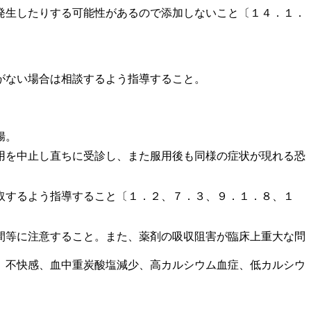
発生したりする可能性があるので添加しないこと〔１４．１．
がない場合は相談するよう指導すること。
腸。
用を中止し直ちに受診し、また服用後も同様の症状が現れる恐
取するよう指導すること〔１．２、７．３、９．１．８、１
間等に注意すること。また、薬剤の吸収阻害が臨床上重大な問
、不快感、血中重炭酸塩減少、高カルシウム血症、低カルシウ