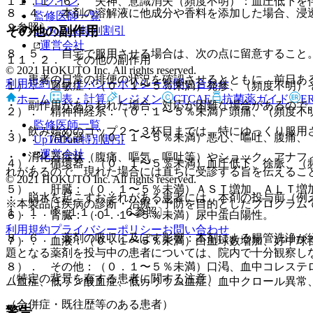
ログイン
１１．１．６． 失神、意識消失（頻度不明）：血圧低下を
８．４． 本剤の溶解液に他成分や香料を添加した場合、浸
監修医師一覧
２参照〕。
その他の副作用
UpToDate特別割引
運営会社
８．５． 自宅で服用させる場合は、次の点に留意すること
１１．２． その他の副作用
© 2021 HOKUTO Inc. All rights reserved.
・ 患者の日常の排便の状況を確認させるとともに、前日あ
利用規約
プライバシーポリシー
お問い合わせ
１）． 過敏症：（０．１〜５％未満）発疹、（頻度不明）
ホーム
表・計算
レジメン
CTCAE
抗菌薬ガイド
E
・ 副作用があらわれた場合、対応が困難な場合があるので
２）． 精神神経系：（０．１〜５％未満）頭痛、（頻度不
監修医師一覧
・ 飲み始めのコップ２〜３杯目までは、特にゆっくり服用
３）． 消化器：（０．１〜５％未満）悪心、嘔吐、腹痛、
UpToDate特別割引
運営会社
・ 消化器症状（腹痛、嘔気、嘔吐等）やショック、アナフ
４）． 循環器：（０．１〜５％未満）血圧低下、徐脈、（
れがあるので、現れた場合には直ちに受診する旨を伝えるこ
© 2021 HOKUTO Inc. All rights reserved.
５）． 肝臓：（０．１〜５％未満）ＡＳＴ増加、ＡＬＴ増
・ 脱水を起こすおそれがある患者には、本剤の投与前（例
※本製品は疾病の診断・治療・予防を目的としたプログラム
１．１．１−１１．１．６参照〕。
６）． 腎臓：（０．１〜５％未満）尿中蛋白陽性。
利用規約
プライバシーポリシー
お問い合わせ
８．６． 薬剤の吸収に及ぼす影響：本剤による腸管洗浄が
７）． 血液：（０．１〜５％未満）白血球数増加、好中球
題となる薬剤を投与中の患者については、院内で十分観察し
８）． その他：（０．１〜５％未満）口渇、血中コレステ
（特定の背景を有する患者に関する注意）
ム血症、低リン酸血症、低カリウム血症、血中クロール異常
（合併症・既往歴等のある患者）
警告