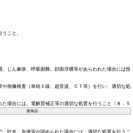
行うこと。
感、じん麻疹、呼吸困難、顔面浮腫等があらわれた場合には投
察や画像検査（単純Ｘ線、超音波、ＣＴ等）を行い、適切な処
れた場合には、電解質補正等の適切な処置を行うこと〔８．５
後発品
で、吐血、血便等が認められた場合には、適切な処置を行うこ