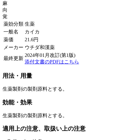
麻
向
覚
薬効分類
生薬
一般名
カイカ
薬価
21.6
円
メーカー
ウチダ和漢薬
2024年01月改訂(第1版)
最終更新
添付文書のPDFはこちら
用法・用量
生薬製剤の製剤原料とする。
効能・効果
生薬製剤の製剤原料とする。
適用上の注意、取扱い上の注意