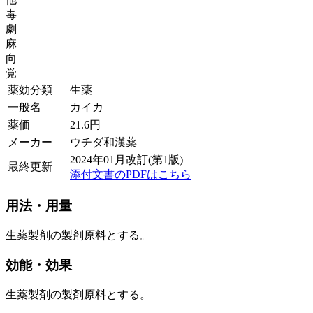
毒
劇
麻
向
覚
薬効分類
生薬
一般名
カイカ
薬価
21.6
円
メーカー
ウチダ和漢薬
2024年01月改訂(第1版)
最終更新
添付文書のPDFはこちら
用法・用量
生薬製剤の製剤原料とする。
効能・効果
生薬製剤の製剤原料とする。