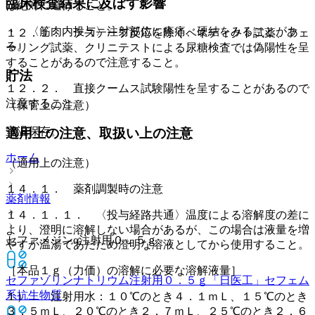
臨床検査結果に及ぼす影響
は絶対に避けること。
・ 〈筋肉内投与〉注射部位に疼痛、硬結をみることがあ
１２．１． テステープ反応を除くベネディクト試薬、フェ
る。
ーリング試薬、クリニテストによる尿糖検査では偽陽性を呈
することがあるので注意すること。
貯法
１２．２． 直接クームス試験陽性を呈することがあるので
注意すること。
（保管上の注意）
室温保存。
適用上の注意、取扱い上の注意
ホーム
（適用上の注意）
１４．１． 薬剤調製時の注意
薬剤情報
１４．１．１． 〈投与経路共通〉温度による溶解度の差に
より、澄明に溶解しない場合があるが、この場合は液量を増
セファメジンα注射用０．５ｇ
やすか温湯であたため澄明な溶液としてから使用すること。
［本品１ｇ（力価）の溶解に必要な溶解液量］
セファゾリンナトリウム注射用０．５ｇ「日医工」
セフェム
系抗生物質
１）． 注射用水：１０℃のとき４．１ｍＬ、１５℃のとき
３．５ｍＬ、２０℃のとき２．７ｍＬ、２５℃のとき２．６