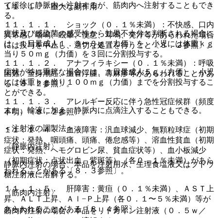
て緩徐に静脈内へ注射するが、筋肉内へ注射することもでき
１１．１． 重大な副作用
る。
１１．１．１． ショック（０．１％未満）：不快感、口内
症状及び感染菌の感受性から効果不十分と判断される場合に
異常感、喘鳴、眩暈、便意、耳鳴、発汗等があらわれた場合
は、１日量成人１．５〜３ｇ（力価）を、小児には体重ｋｇ
には投与を中止し、適切な処置を行うこと〔８．２参照〕。
当り５０ｍｇ（力価）を３回に分割投与する。
１１．１．２． アナフィラキシー（０．１％未満）：呼吸
症状が特に重篤な場合には、１日量成人５ｇ（力価）、小児
困難、全身潮紅、血管浮腫、蕁麻疹等があらわれることがあ
には体重ｋｇ当り１００ｍｇ（力価）までを分割投与するこ
る〔８．２参照〕。
とができる。
１１．１．３． アレルギー反応に伴う急性冠症候群（頻度
また、輸液に加え、静脈内に点滴注入することもできる。
不明）〔８．２参照〕。
＜注射液の調製法＞
１１．１．４． 血液障害：汎血球減少、無顆粒球症（初期
症状：発熱、咽頭痛、頭痛、倦怠感等）、溶血性貧血（初期
〈静脈内注射〉
症状：発熱、ヘモグロビン尿、貧血症状等）、血小板減少
（初期症状：点状出血、紫斑等）（各０．１％未満）があら
静脈内注射の場合、本品を注射用水、生理食塩液又はブドウ
われることがある〔８．３参照〕。
糖注射液に溶解する。
１１．１．５． 肝障害：黄疸（０．１％未満）、ＡＳＴ上
〈筋肉内注射〉
昇、ＡＬＴ上昇、Ａｌ−Ｐ上昇（各０．１〜５％未満）等が
あらわれることがある〔８．４参照〕。
筋肉内注射の場合、本品をリドカイン注射液（０．５ｗ／