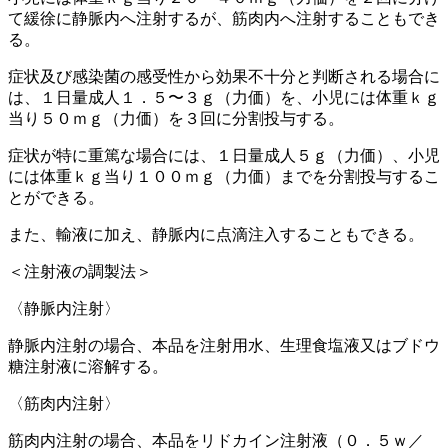
て緩徐に静脈内へ注射するが、筋肉内へ注射することもでき
る。
症状及び感染菌の感受性から効果不十分と判断される場合に
は、１日量成人１．５〜３ｇ（力価）を、小児には体重ｋｇ
当り５０ｍｇ（力価）を３回に分割投与する。
症状が特に重篤な場合には、１日量成人５ｇ（力価）、小児
には体重ｋｇ当り１００ｍｇ（力価）までを分割投与するこ
とができる。
また、輸液に加え、静脈内に点滴注入することもできる。
＜注射液の調製法＞
〈静脈内注射〉
静脈内注射の場合、本品を注射用水、生理食塩液又はブドウ
糖注射液に溶解する。
〈筋肉内注射〉
筋肉内注射の場合、本品をリドカイン注射液（０．５ｗ／