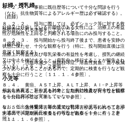
妊婦・授乳婦
８．２．１． 事前に既往歴等について十分な問診を行う
（なお、抗生物質等によるアレルギー歴は必ず確認する）。
（妊婦）
８．２．２． 投与に際しては、必ずショック等に対する救
妊婦又は妊娠している可能性のある女性には、治療上の有益
急処置のとれる準備をしておくこと。
性が危険性を上回ると判断される場合にのみ投与すること。
８．２．３． 投与開始から投与終了後まで、患者を安静の
（授乳婦）
状態に保たせ、十分な観察を行う（特に、投与開始直後は注
意深く観察する）。
治療上の有益性及び母乳栄養の有益性を考慮し、授乳の継続
又は中止を検討すること（母乳中へ移行することが報告され
８．３． 汎血球減少、無顆粒球症、溶血性貧血、血小板減
ている）〔１６．３．２参照〕。
少があらわれることがあるので、定期的に検査を行うなど観
察を十分に行うこと〔１１．１．４参照〕。
小児等
８．４． 黄疸、ＡＳＴ上昇、ＡＬＴ上昇、Ａｌ−Ｐ上昇等
低出生体重児、新生児を対象とした有効性及び安全性を指標
があらわれることがあるので、定期的に検査を行うなど観察
とした臨床試験は実施していない。
を十分に行うこと〔１１．１．５参照〕。
なお、低出生体重児、新生児では乳児、幼児等に比べて血清
８．５． 急性腎障害等の重篤な腎障害があらわれることが
中濃度半減期が延長するとの報告がある〔１６．６．２参
あるので、定期的に検査を行うなど観察を十分に行うこと
照〕。
〔１１．１．６参照〕。