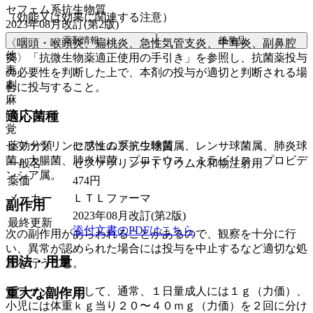
セフェム系抗生物質
（効能又は効果に関連する注意）
2023年08月改訂(第2版)
薬剤情報
後発品
〈咽頭・喉頭炎、扁桃炎、急性気管支炎、中耳炎、副鼻腔
他
炎〉「抗微生物薬適正使用の手引き」を参照し、抗菌薬投与
毒
の必要性を判断した上で、本剤の投与が適切と判断される場
劇
合に投与すること。
麻
向
適応菌種
覚
薬効分類
セフェム系抗生物質
セファゾリンに感性のブドウ球菌属、レンサ球菌属、肺炎球
菌、大腸菌、肺炎桿菌、プロテウス・ミラビリス、プロビデ
一般名
セファゾリンナトリウム水和物注射用
ンシア属。
薬価
474
円
メーカー
ＬＴＬファーマ
副作用
2023年08月改訂(第2版)
最終更新
添付文書のPDFはこちら
次の副作用があらわれることがあるので、観察を十分に行
い、異常が認められた場合には投与を中止するなど適切な処
用法・用量
置を行うこと。
セファゾリンとして、通常、１日量成人には１ｇ（力価）、
重大な副作用
小児には体重ｋｇ当り２０〜４０ｍｇ（力価）を２回に分け