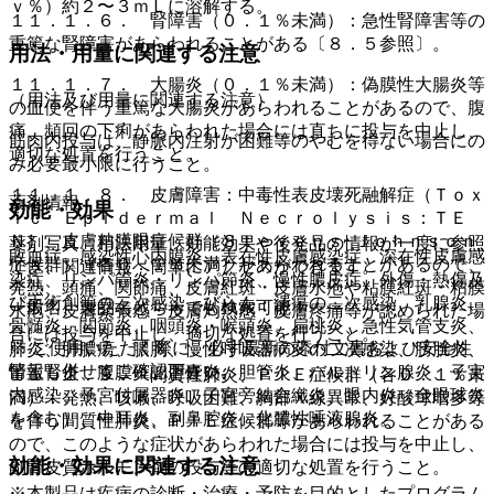
ｖ％）約２〜３ｍＬに溶解する。
１１．１．６． 腎障害（０．１％未満）：急性腎障害等の
重篤な腎障害があらわれることがある〔８．５参照〕。
用法・用量に関連する注意
１１．１．７． 大腸炎（０．１％未満）：偽膜性大腸炎等
（用法及び用量に関連する注意）
の血便を伴う重篤な大腸炎があらわれることがあるので、腹
痛、頻回の下痢があらわれた場合には直ちに投与を中止し、
筋肉内投与は、静脈内注射が困難等のやむを得ない場合にの
適切な処置を行うこと。
み必要最小限に行うこと。
１１．１．８． 皮膚障害：中毒性表皮壊死融解症（Ｔｏｘ
薬剤情報
効能・効果
ｉｃ Ｅｐｉｄｅｒｍａｌ Ｎｅｃｒｏｌｙｓｉｓ：ＴＥ
Ｎ）、皮膚粘膜眼症候群（Ｓｔｅｖｅｎｓ−Ｊｏｈｎｓｏｎ
薬剤写真、用法用量、効能効果や後発品の情報が一度に参照
敗血症、感染性心内膜炎、表在性皮膚感染症、深在性皮膚感
症候群）（各０．１％未満）があらわれることがあるので、
でき、関連情報へ簡単にアクセスができます。
染症、リンパ管炎・リンパ節炎、慢性膿皮症、外傷・熱傷及
発熱、頭痛、関節痛、皮膚紅斑・皮膚水疱や粘膜紅斑・粘膜
び手術創等の二次感染、びらん・潰瘍の二次感染、乳腺炎、
一般名、製品名どちらでも検索可能！
水疱、皮膚緊張感・皮膚灼熱感・皮膚疼痛等が認められた場
骨髄炎、関節炎、咽頭炎・喉頭炎、扁桃炎、急性気管支炎、
合には投与を中止し、適切な処置を行うこと。
※ ご使用いただく際に、必ず最新の添付文書および安全性
肺炎、肺膿瘍、膿胸、慢性呼吸器病変の二次感染、膀胱炎、
情報も併せてご確認下さい。
腎盂腎炎、腹膜炎、胆嚢炎、胆管炎、バルトリン腺炎、子宮
１１．１．９． 間質性肺炎、ＰＩＥ症候群（各０．１％未
内感染、子宮付属器炎、子宮旁結合織炎、眼内炎（全眼球炎
満）：発熱、咳嗽、呼吸困難、胸部Ｘ線異常、好酸球増多等
を含む）、中耳炎、副鼻腔炎、化膿性唾液腺炎。
を伴う間質性肺炎、ＰＩＥ症候群等があらわれることがある
ので、このような症状があらわれた場合には投与を中止し、
効能・効果に関連する注意
副腎皮質ホルモン剤の投与等の適切な処置を行うこと。
※本製品は疾病の診断・治療・予防を目的としたプログラム