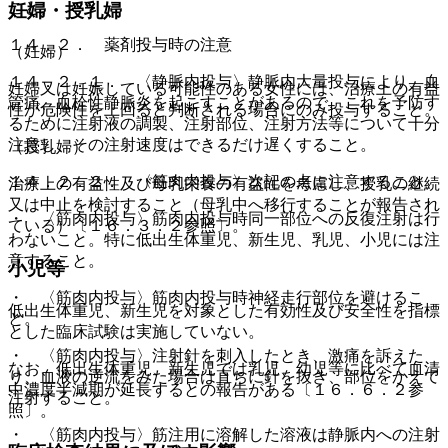
こと。
妊婦・授乳婦
１４．２． 薬剤投与時の注意
（妊婦）
１４．２．１． 〈静脈内投与〉静脈内大量投与により、血
妊婦又は妊娠している可能性のある女性には、治療上の有益
管痛、血栓性静脈炎を起こすことがあるので、これを予防す
性が危険性を上回ると判断される場合にのみ投与すること。
るために注射液の調製、注射部位、注射方法等について十分
注意し、その注射速度はできるだけ遅くすること。
（授乳婦）
１４．２．２． 〈筋肉内投与〉次記の点に注意すること。
治療上の有益性及び母乳栄養の有益性を考慮し、授乳の継続
又は中止を検討すること（母乳中へ移行することが報告され
・ 〈筋肉内投与〉筋肉内投与時同一部位への反復注射は行
ている）〔１６．３．２参照〕。
わないこと。特に低出生体重児、新生児、乳児、小児には注
意すること。
小児等
・ 〈筋肉内投与〉筋肉内投与時神経走行部位を避けるこ
低出生体重児、新生児を対象とした有効性及び安全性を指標
と。
とした臨床試験は実施していない。
・ 〈筋肉内投与〉注射針を刺入したとき、激痛を訴えた
なお、低出生体重児、新生児では乳児、幼児等に比べて血清
り、血液の逆流をみた場合は直ちに針を抜き、部位をかえて
中濃度半減期が延長するとの報告がある〔１６．６．２参
注射すること。
照〕。
・ 〈筋肉内投与〉筋注用に溶解した溶液は静脈内への注射