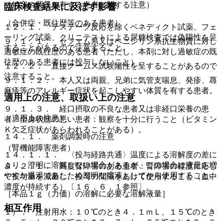
（特定の背景を有する患者に関する注意）
臨床検査結果に及ぼす影響
（合併症・既往歴等のある患者）
１２．１． テステープ反応を除くベネディクト試薬、フェ
ーリング試薬、クリニテストによる尿糖検査では偽陽性を呈
９．１．１． セフェム系又はペニシリン系抗生物質に対し
することがあるので注意すること。
過敏症の既往歴のある患者（ただし、本剤に対し過敏症の既
往歴のある患者には投与しないこと）。
１２．２． 直接クームス試験陽性を呈することがあるので
注意すること。
９．１．２． 本人又は両親、兄弟に気管支喘息、発疹、蕁
麻疹等のアレルギー症状を起こしやすい体質を有する患者。
適用上の注意、取扱い上の注意
９．１．３． 経口摂取の不良な患者又は非経口栄養の患
（適用上の注意）
者、全身状態の悪い患者：観察を十分に行うこと（ビタミン
Ｋ欠乏症状があらわれることがある）。
１４．１． 薬剤調製時の注意
（腎機能障害患者）
１４．１．１． 〈投与経路共通〉温度による溶解度の差に
より、澄明に溶解しない場合があるが、この場合は液量を増
９．２．１． 高度腎障害のある患者：腎障害の程度に応じ
やすか温湯であたため澄明な溶液としてから使用すること。
て投与量を減量し、投与の間隔をあけて使用すること（血中
濃度が持続する）〔１６．６．１参照〕。
［本品１ｇ（力価）の溶解に必要な溶解液量］
相互作用
１）． 注射用水：１０℃のとき４．１ｍＬ、１５℃のとき