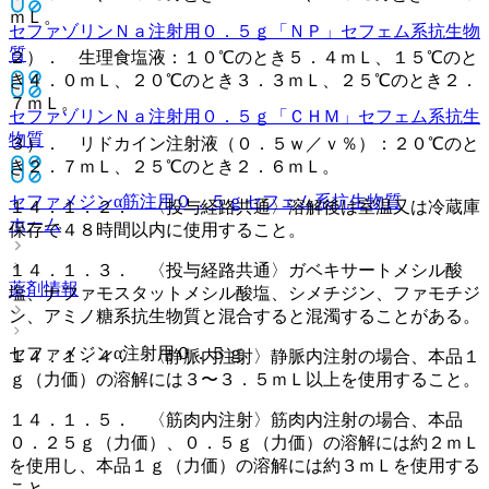
ｍＬ。
セファゾリンＮａ注射用０．５ｇ「ＮＰ」
セフェム系抗生物
質
２）． 生理食塩液：１０℃のとき５．４ｍＬ、１５℃のと
き４．０ｍＬ、２０℃のとき３．３ｍＬ、２５℃のとき２．
７ｍＬ。
セファゾリンＮａ注射用０．５ｇ「ＣＨＭ」
セフェム系抗生
物質
３）． リドカイン注射液（０．５ｗ／ｖ％）：２０℃のと
き２．７ｍＬ、２５℃のとき２．６ｍＬ。
セファメジンα筋注用０．５ｇ
セフェム系抗生物質
１４．１．２． 〈投与経路共通〉溶解後は室温又は冷蔵庫
ホーム
保存で４８時間以内に使用すること。
１４．１．３． 〈投与経路共通〉ガベキサートメシル酸
薬剤情報
塩、ナファモスタットメシル酸塩、シメチジン、ファモチジ
ン、アミノ糖系抗生物質と混合すると混濁することがある。
セファメジンα注射用０．５ｇ
１４．１．４． 〈静脈内注射〉静脈内注射の場合、本品１
ｇ（力価）の溶解には３〜３．５ｍＬ以上を使用すること。
１４．１．５． 〈筋肉内注射〉筋肉内注射の場合、本品
０．２５ｇ（力価）、０．５ｇ（力価）の溶解には約２ｍＬ
を使用し、本品１ｇ（力価）の溶解には約３ｍＬを使用する
こと。