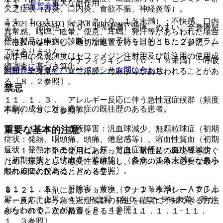
１１．１． 重大な副作用
運営会社
欠乏症状（舌炎、口内炎、食欲不振、神経炎等）。
１１．１．１． ショック（０．１％未満）：不快感、口内
© 2021 HOKUTO Inc. All rights reserved.
７）． その他：（０．１％未満）頭痛、めまい、全身倦怠
異常感、喘鳴、眩暈、便意、耳鳴、発汗等があらわれた場合
感。
※本製品は疾病の診断・治療・予防を目的としたプログラム
には投与を中止し、適切な処置を行うこと〔８．２参照〕。
ではありません。
副作用の発現頻度はセファメジン注射用及び筋注用の使用成
１１．１．２． アナフィラキシー（０．１％未満）：呼吸
績調査に基づき算出。
利用規約
プライバシーポリシー
お問い合わせ
困難、全身潮紅、血管浮腫、蕁麻疹等があらわれることがあ
る〔８．２参照〕。
禁忌
１１．１．３． アレルギー反応に伴う急性冠症候群（頻度
本剤の成分に対し過敏症の既往歴のある患者。
不明）〔８．２参照〕。
１１．１．４． 血液障害：汎血球減少、無顆粒球症（初期
重要な基本的注意
症状：発熱、咽頭痛、頭痛、倦怠感等）、溶血性貧血（初期
症状：発熱、ヘモグロビン尿、貧血症状等）、血小板減少
８．１． 本剤の使用にあたっては、耐性菌の発現等を防ぐ
（初期症状：点状出血、紫斑等）（各０．１％未満）があら
ため、原則として感受性を確認し、疾病の治療上必要な最小
われることがある〔８．３参照〕。
限の期間の投与にとどめること。
１１．１．５． 肝障害：黄疸（０．１％未満）、ＡＳＴ上
８．２． 本剤によるショック、アナフィラキシー、アレル
昇、ＡＬＴ上昇、Ａｌ−Ｐ上昇（各０．１〜５％未満）等が
ギー反応に伴う急性冠症候群の発生を確実に予知できる方法
あらわれることがある〔８．４参照〕。
がないので、次の措置をとること〔１１．１．１−１１．
１．３参照〕。