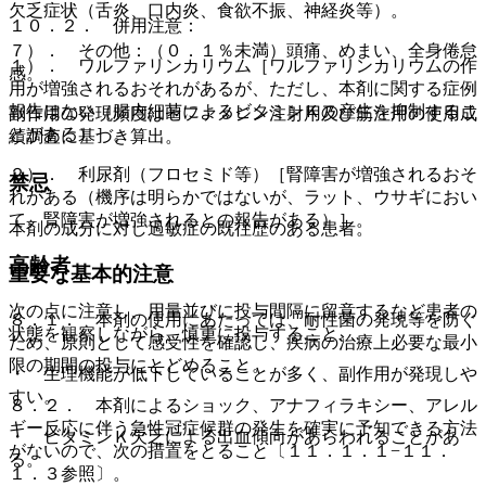
欠乏症状（舌炎、口内炎、食欲不振、神経炎等）。
１０．２． 併用注意：
７）． その他：（０．１％未満）頭痛、めまい、全身倦怠
１）． ワルファリンカリウム［ワルファリンカリウムの作
感。
用が増強されるおそれがあるが、ただし、本剤に関する症例
報告はない（腸内細菌によるビタミンＫの産生を抑制するこ
副作用の発現頻度はセファメジン注射用及び筋注用の使用成
とがある）］。
績調査に基づき算出。
２）． 利尿剤（フロセミド等）［腎障害が増強されるおそ
禁忌
れがある（機序は明らかではないが、ラット、ウサギにおい
て、腎障害が増強されるとの報告がある）］。
本剤の成分に対し過敏症の既往歴のある患者。
高齢者
重要な基本的注意
次の点に注意し、用量並びに投与間隔に留意するなど患者の
８．１． 本剤の使用にあたっては、耐性菌の発現等を防ぐ
状態を観察しながら、慎重に投与すること。
ため、原則として感受性を確認し、疾病の治療上必要な最小
限の期間の投与にとどめること。
・ 生理機能が低下していることが多く、副作用が発現しや
すい。
８．２． 本剤によるショック、アナフィラキシー、アレル
ギー反応に伴う急性冠症候群の発生を確実に予知できる方法
・ ビタミンＫ欠乏による出血傾向があらわれることがあ
がないので、次の措置をとること〔１１．１．１−１１．
る。
１．３参照〕。