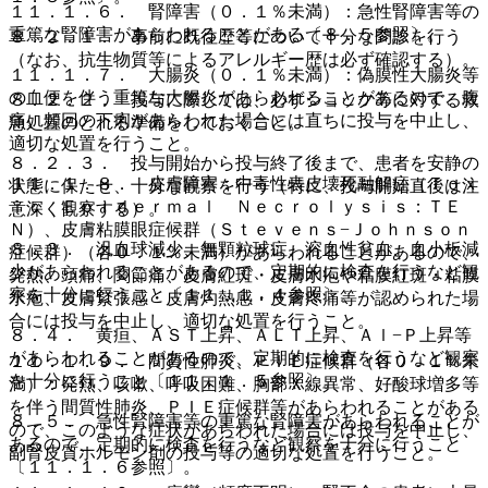
１１．１．６． 腎障害（０．１％未満）：急性腎障害等の
重篤な腎障害があらわれることがある〔８．５参照〕。
８．２．１． 事前に既往歴等について十分な問診を行う
（なお、抗生物質等によるアレルギー歴は必ず確認する）。
１１．１．７． 大腸炎（０．１％未満）：偽膜性大腸炎等
の血便を伴う重篤な大腸炎があらわれることがあるので、腹
８．２．２． 投与に際しては、必ずショック等に対する救
痛、頻回の下痢があらわれた場合には直ちに投与を中止し、
急処置のとれる準備をしておくこと。
適切な処置を行うこと。
８．２．３． 投与開始から投与終了後まで、患者を安静の
１１．１．８． 皮膚障害：中毒性表皮壊死融解症（Ｔｏｘ
状態に保たせ、十分な観察を行う（特に、投与開始直後は注
ｉｃ Ｅｐｉｄｅｒｍａｌ Ｎｅｃｒｏｌｙｓｉｓ：ＴＥ
意深く観察する）。
Ｎ）、皮膚粘膜眼症候群（Ｓｔｅｖｅｎｓ−Ｊｏｈｎｓｏｎ
８．３． 汎血球減少、無顆粒球症、溶血性貧血、血小板減
症候群）（各０．１％未満）があらわれることがあるので、
少があらわれることがあるので、定期的に検査を行うなど観
発熱、頭痛、関節痛、皮膚紅斑・皮膚水疱や粘膜紅斑・粘膜
察を十分に行うこと〔１１．１．４参照〕。
水疱、皮膚緊張感・皮膚灼熱感・皮膚疼痛等が認められた場
合には投与を中止し、適切な処置を行うこと。
８．４． 黄疸、ＡＳＴ上昇、ＡＬＴ上昇、Ａｌ−Ｐ上昇等
があらわれることがあるので、定期的に検査を行うなど観察
１１．１．９． 間質性肺炎、ＰＩＥ症候群（各０．１％未
を十分に行うこと〔１１．１．５参照〕。
満）：発熱、咳嗽、呼吸困難、胸部Ｘ線異常、好酸球増多等
を伴う間質性肺炎、ＰＩＥ症候群等があらわれることがある
８．５． 急性腎障害等の重篤な腎障害があらわれることが
ので、このような症状があらわれた場合には投与を中止し、
あるので、定期的に検査を行うなど観察を十分に行うこと
副腎皮質ホルモン剤の投与等の適切な処置を行うこと。
〔１１．１．６参照〕。