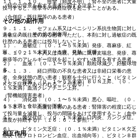
１１．１．１０． 痙攣（頻度不明）：腎不全の患者に大量
（特定の背景を有する患者に関する注意）
投与すると、痙攣等の神経症状を起こすことがある。
（合併症・既往歴等のある患者）
その他の副作用
９．１．１． セフェム系又はペニシリン系抗生物質に対し
１１．２． その他の副作用
過敏症の既往歴のある患者（ただし、本剤に対し過敏症の既
往歴のある患者には投与しないこと）。
１）． 過敏症：（０．１〜５％未満）発疹、蕁麻疹、紅
斑、（０．１％未満）そう痒、発熱、浮腫。
９．１．２． 本人又は両親、兄弟に気管支喘息、発疹、蕁
麻疹等のアレルギー症状を起こしやすい体質を有する患者。
２）． 血液：（０．１〜５％未満）顆粒球減少、好酸球増
多。
９．１．３． 経口摂取の不良な患者又は非経口栄養の患
者、全身状態の悪い患者：観察を十分に行うこと（ビタミン
３）． 腎臓：（０．１〜５％未満）ＢＵＮ上昇、（０．
Ｋ欠乏症状があらわれることがある）。
１％未満）血清クレアチニン上昇。
（腎機能障害患者）
４）． 消化器：（０．１〜５％未満）悪心、嘔吐、（０．
１％未満）食欲不振、下痢。
９．２．１． 高度腎障害のある患者：腎障害の程度に応じ
て投与量を減量し、投与の間隔をあけて使用すること（血中
５）． 菌交代症：（０．１％未満）口内炎、カンジダ症。
濃度が持続する）〔１６．６．１参照〕。
６）． ビタミン欠乏症：（０．１％未満）ビタミンＫ欠乏
相互作用
症状（低プロトロンビン血症、出血傾向等）、ビタミンＢ群