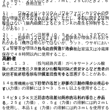
３．５ｍＬ、２０℃のとき２．７ｍＬ、２５℃のとき２．６
１０．２． 併用注意：
ｍＬ。
１）． ワルファリンカリウム［ワルファリンカリウムの作
２）． 生理食塩液：１０℃のとき５．４ｍＬ、１５℃のと
用が増強されるおそれがあるが、ただし、本剤に関する症例
き４．０ｍＬ、２０℃のとき３．３ｍＬ、２５℃のとき２．
報告はない（腸内細菌によるビタミンＫの産生を抑制するこ
７ｍＬ。
とがある）］。
３）． リドカイン注射液（０．５ｗ／ｖ％）：２０℃のと
２）． 利尿剤（フロセミド等）［腎障害が増強されるおそ
き２．７ｍＬ、２５℃のとき２．６ｍＬ。
れがある（機序は明らかではないが、ラット、ウサギにおい
て、腎障害が増強されるとの報告がある）］。
１４．１．２． 〈投与経路共通〉溶解後は室温又は冷蔵庫
保存で４８時間以内に使用すること。
高齢者
１４．１．３． 〈投与経路共通〉ガベキサートメシル酸
塩、ナファモスタットメシル酸塩、シメチジン、ファモチジ
次の点に注意し、用量並びに投与間隔に留意するなど患者の
ン、アミノ糖系抗生物質と混合すると混濁することがある。
状態を観察しながら、慎重に投与すること。
１４．１．４． 〈静脈内注射〉静脈内注射の場合、本品１
・ 生理機能が低下していることが多く、副作用が発現しや
ｇ（力価）の溶解には３〜３．５ｍＬ以上を使用すること。
すい。
１４．１．５． 〈筋肉内注射〉筋肉内注射の場合、本品
・ ビタミンＫ欠乏による出血傾向があらわれることがあ
０．２５ｇ（力価）、０．５ｇ（力価）の溶解には約２ｍＬ
る。
を使用し、本品１ｇ（力価）の溶解には約３ｍＬを使用する