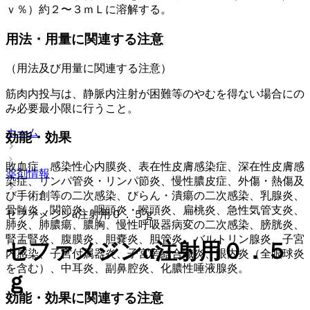
ｖ％）約２〜３ｍＬに溶解する。
用法・用量に関連する注意
（用法及び用量に関連する注意）
筋肉内投与は、静脈内注射が困難等のやむを得ない場合にの
み必要最小限に行うこと。
ホーム
効能・効果
敗血症、感染性心内膜炎、表在性皮膚感染症、深在性皮膚感
薬剤情報
染症、リンパ管炎・リンパ節炎、慢性膿皮症、外傷・熱傷及
び手術創等の二次感染、びらん・潰瘍の二次感染、乳腺炎、
骨髄炎、関節炎、咽頭炎・喉頭炎、扁桃炎、急性気管支炎、
セファメジンα注射用０．５ｇ
肺炎、肺膿瘍、膿胸、慢性呼吸器病変の二次感染、膀胱炎、
腎盂腎炎、腹膜炎、胆嚢炎、胆管炎、バルトリン腺炎、子宮
セファメジンα注射用０．５
内感染、子宮付属器炎、子宮旁結合織炎、眼内炎（全眼球炎
を含む）、中耳炎、副鼻腔炎、化膿性唾液腺炎。
ｇ
効能・効果に関連する注意