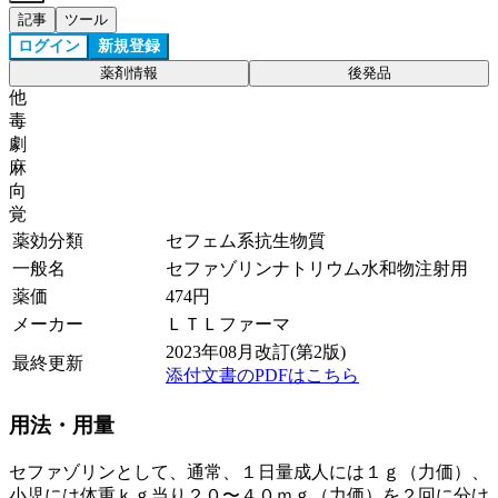
記事
ツール
ログイン
新規登録
薬剤情報
後発品
他
毒
劇
麻
向
覚
薬効分類
セフェム系抗生物質
一般名
セファゾリンナトリウム水和物注射用
薬価
474
円
メーカー
ＬＴＬファーマ
2023年08月改訂(第2版)
最終更新
添付文書のPDFはこちら
用法・用量
セファゾリンとして、通常、１日量成人には１ｇ（力価）、
小児には体重ｋｇ当り２０〜４０ｍｇ（力価）を２回に分け