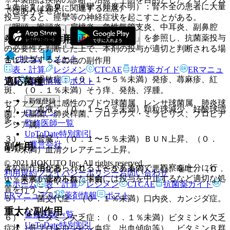
１１．１．１０． 痙攣（頻度不明）：腎不全の患者に大量
（効能又は効果に関連する注意）
ではありません。
投与すると、痙攣等の神経症状を起こすことがある。
〈咽頭・喉頭炎、扁桃炎、急性気管支炎、中耳炎、副鼻腔
炎〉「抗微生物薬適正使用の手引き」を参照し、抗菌薬投与
その他の副作用
の必要性を判断した上で、本剤の投与が適切と判断される場
ホーム
ノート
合に投与すること。
１１．２． その他の副作用
表・計算
レジメン
CTCAE
抗菌薬ガイド
ERマニュ
１）． 過敏症：（０．１〜５％未満）発疹、蕁麻疹、紅
適応菌種
アル
薬剤情報
ポスト
斑、（０．１％未満）そう痒、発熱、浮腫。
新規登録
セファゾリンに感性のブドウ球菌属、レンサ球菌属、肺炎球
２）． 血液：（０．１〜５％未満）顆粒球減少、好酸球増
ログイン
菌、大腸菌、肺炎桿菌、プロテウス・ミラビリス、プロビデ
多。
監修医師一覧
ンシア属。
UpToDate特別割引
３）． 腎臓：（０．１〜５％未満）ＢＵＮ上昇、（０．
運営会社
副作用
１％未満）血清クレアチニン上昇。
© 2021 HOKUTO Inc. All rights reserved.
次の副作用があらわれることがあるので、観察を十分に行
４）． 消化器：（０．１〜５％未満）悪心、嘔吐、（０．
利用規約
プライバシーポリシー
お問い合わせ
い、異常が認められた場合には投与を中止するなど適切な処
１％未満）食欲不振、下痢。
ホーム
表・計算
レジメン
CTCAE
抗菌薬ガイド
置を行うこと。
ERマニュアル
薬剤情報
ポスト
５）． 菌交代症：（０．１％未満）口内炎、カンジダ症。
重大な副作用
監修医師一覧
６）． ビタミン欠乏症：（０．１％未満）ビタミンＫ欠乏
UpToDate特別割引
症状（低プロトロンビン血症、出血傾向等）、ビタミンＢ群