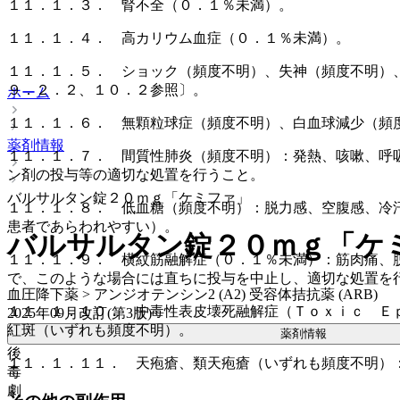
１１．１．３． 腎不全（０．１％未満）。
１１．１．４． 高カリウム血症（０．１％未満）。
１１．１．５． ショック（頻度不明）、失神（頻度不明）
９．２．２、１０．２参照〕。
ホーム
１１．１．６． 無顆粒球症（頻度不明）、白血球減少（頻
薬剤情報
１１．１．７． 間質性肺炎（頻度不明）：発熱、咳嗽、呼
ン剤の投与等の適切な処置を行うこと。
バルサルタン錠２０ｍｇ「ケミファ」
１１．１．８． 低血糖（頻度不明）：脱力感、空腹感、冷
患者であらわれやすい）。
バルサルタン錠２０ｍｇ「ケ
１１．１．９． 横紋筋融解症（０．１％未満）：筋肉痛、
で、このような場合には直ちに投与を中止し、適切な処置を
血圧降下薬 > アンジオテンシン2 (A2) 受容体拮抗薬 (ARB)
１１．１．１０． 中毒性表皮壊死融解症（Ｔｏｘｉｃ Ｅ
2025年09月改訂(第3版)
紅斑（いずれも頻度不明）。
薬剤情報
後
１１．１．１１． 天疱瘡、類天疱瘡（いずれも頻度不明）
毒
劇