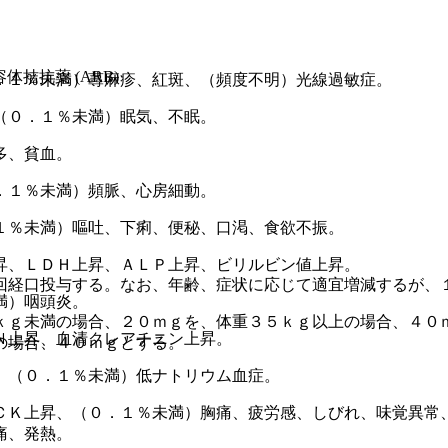
容体拮抗薬 (ARB)
．１％未満）蕁麻疹、紅斑、（頻度不明）光線過敏症。
（０．１％未満）眠気、不眠。
多、貧血。
．１％未満）頻脈、心房細動。
１％未満）嘔吐、下痢、便秘、口渇、食欲不振。
昇、ＬＤＨ上昇、ＡＬＰ上昇、ビリルビン値上昇。
回経口投与する。なお、年齢、症状に応じて適宜増減するが、
満）咽頭炎。
ｋｇ未満の場合、２０ｍｇを、体重３５ｋｇ以上の場合、４０
Ｎ上昇、血清クレアチニン上昇。
の場合、４０ｍｇとする。
、（０．１％未満）低ナトリウム血症。
ＣＫ上昇、（０．１％未満）胸痛、疲労感、しびれ、味覚異常
痛、発熱。