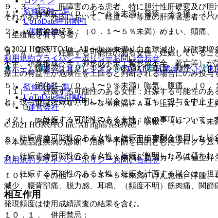
ログイン
９．３．１． 肝障害のある患者、特に胆汁性肝硬変及び胆
監修医師一覧
１）． 過敏症：（０．１〜５％未満）発疹、そう痒、（０
それがあり、外国において、軽度〜中等度の肝障害患者でバ
UpToDate特別割引
運営会社
２）． 精神神経系：（０．１〜５％未満）めまい、頭痛、
（生殖能を有する者）
© 2021 HOKUTO Inc. All rights reserved.
３）． 血液：（０．１〜５％未満）白血球減少、好酸球増
９．４．１． 妊娠する可能性のある女性：妊娠しているこ
利用規約
プライバシーポリシー
お問い合わせ
不全、頭蓋形成不全・肺形成不全・腎形成不全、死亡等）が
４）． 循環器：（０．１〜５％未満）低血圧、動悸、（０
ホーム
表・計算
レジメン
CTCAE
抗菌薬ガイド
E
療上の有益性が危険性を上回ると判断される場合にのみ投与
５）． 消化器：（０．１〜５％未満）嘔気、腹痛、（０．
監修医師一覧
（１）． 妊娠する可能性のある女性：妊娠する可能性のあ
UpToDate特別割引
と。投与中に妊娠が判明した場合には、直ちに投与を中止す
６）． 肝臓：（０．１〜５％未満）ＡＳＴ上昇、ＡＬＴ上
運営会社
（２）． 妊娠する可能性のある女性：次の事項について、
７）． 呼吸器：（０．１〜５％未満）咳嗽、（０．１％未
© 2021 HOKUTO Inc. All rights reserved.
・ 妊娠する可能性のある女性：妊娠中に本剤を使用した場
８）． 腎臓：（０．１〜５％未満）血中尿酸値上昇、ＢＵ
※本製品は疾病の診断・治療・予防を目的としたプログラム
・ 妊娠する可能性のある女性：妊娠が判明した又は疑われ
９）． 電解質：（０．１〜５％未満）血清カリウム値上昇
利用規約
プライバシーポリシー
お問い合わせ
・ 妊娠する可能性のある女性：妊娠を計画する場合は、担
１０）． その他：（０．１〜５％未満）けん怠感、浮腫、
減少、腰背部痛、脱力感、耳鳴、（頻度不明）筋肉痛、関節
相互作用
発現頻度は使用成績調査の結果を含む。
１０．１． 併用禁忌：