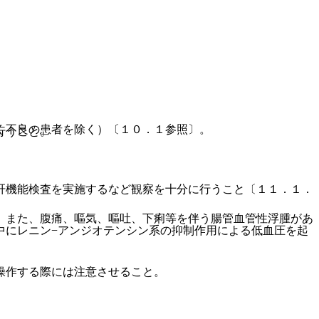
く不良の患者を除く）〔１０．１参照〕。
行うこと。
肝機能検査を実施するなど観察を十分に行うこと〔１１．１．
。また、腹痛、嘔気、嘔吐、下痢等を伴う腸管血管性浮腫があ
中にレニン−アンジオテンシン系の抑制作用による低血圧を起
操作する際には注意させること。