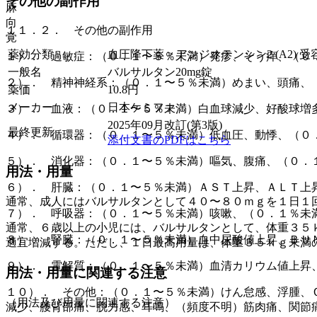
その他の副作用
麻
向
１１．２． その他の副作用
覚
薬効分類
血圧降下薬 > アンジオテンシン2 (A2) 受
１）． 過敏症：（０．１〜５％未満）発疹、そう痒、（０
一般名
バルサルタン20mg錠
２）． 精神神経系：（０．１〜５％未満）めまい、頭痛、
薬価
10.8
円
メーカー
日本ケミファ
３）． 血液：（０．１〜５％未満）白血球減少、好酸球増
2025年09月改訂(第3版)
最終更新
４）． 循環器：（０．１〜５％未満）低血圧、動悸、（０
添付文書のPDFはこちら
５）． 消化器：（０．１〜５％未満）嘔気、腹痛、（０．
用法・用量
６）． 肝臓：（０．１〜５％未満）ＡＳＴ上昇、ＡＬＴ上
通常、成人にはバルサルタンとして４０〜８０ｍｇを１日１
７）． 呼吸器：（０．１〜５％未満）咳嗽、（０．１％未
通常、６歳以上の小児には、バルサルタンとして、体重３５
８）． 腎臓：（０．１〜５％未満）血中尿酸値上昇、ＢＵ
適宜増減する。ただし、１日最高用量は、体重３５ｋｇ未満
９）． 電解質：（０．１〜５％未満）血清カリウム値上昇
用法・用量に関連する注意
１０）． その他：（０．１〜５％未満）けん怠感、浮腫、
（用法及び用量に関連する注意）
減少、腰背部痛、脱力感、耳鳴、（頻度不明）筋肉痛、関節