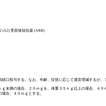
A2) 受容体拮抗薬 (ARB)
回経口投与する。なお、年齢、症状に応じて適宜増減するが、
ｋｇ未満の場合、２０ｍｇを、体重３５ｋｇ以上の場合、４０
の場合、４０ｍｇとする。