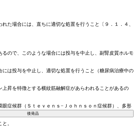
われた場合には、直ちに適切な処置を行うこと〔９．１．４、
あるので、このような場合には投与を中止し、副腎皮質ホルモ
合には投与を中止し、適切な処置を行うこと（糖尿病治療中の
ン上昇を特徴とする横紋筋融解症があらわれることがあるの
膜眼症候群（Ｓｔｅｖｅｎｓ−Ｊｏｈｎｓｏｎ症候群）、多形
後発品
こと。