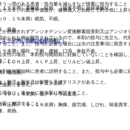
汁うっ滞のある患者：投与量を減らすなど慎重に投与すること
．１％未満）蕁麻疹、紅斑、（頻度不明）光線過敏症。
ルサルタンの血漿中濃度が、健康成人と比較して約２倍に上昇
（０．１％未満）眠気、不眠。
多、貧血。
とが把握されずアンジオテンシン変換酵素阻害剤又はアンジオ
認められた例が報告されているので、本剤の投与に先立ち、代
．１％未満）頻脈、心房細動。
Rマニュアル
薬剤情報
ポスト
すること。また、投与が必要な場合には次の注意事項に留意す
１％未満）嘔吐、下痢、便秘、口渇、食欲不振。
る女性の場合、本剤投与開始前に妊娠していないことを確認し
ること。
昇、ＬＤＨ上昇、ＡＬＰ上昇、ビリルビン値上昇。
本剤投与開始時に患者に説明すること。また、投与中も必要に
満）咽頭炎。
合、胎児・新生児に影響を及ぼすリスクがあること。
Ｎ上昇、血清クレアチニン上昇。
ではありません。
る場合は、速やかに担当医に相談すること。
、（０．１％未満）低ナトリウム血症。
当医に相談すること。
ＣＫ上昇、（０．１％未満）胸痛、疲労感、しびれ、味覚異常
痛、発熱。