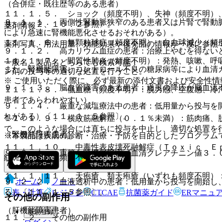
（合併症・既往歴等のある患者）
１１．１．５． ショック（頻度不明）、失神（頻度不明）
９．１．１． 両側性腎動脈狭窄のある患者又は片腎で腎動
９．２．２、１０．２参照〕。
薬剤情報
により急速に腎機能悪化させるおそれがある）。
１１．１．６． 無顆粒球症（頻度不明）、白血球減少（頻
薬剤写真、用法用量、効能効果や後発品の情報が一度に参照
９．１．２． 高カリウム血症の患者：治療上やむを得ない
１１．１．７． 間質性肺炎（頻度不明）：発熱、咳嗽、呼
一般名、製品名どちらでも検索可能！
また、腎機能障害、コントロール不良の糖尿病等により血清
ン剤の投与等の適切な処置を行うこと。
※ ご使用いただく際に、必ず最新の添付文書および安全性情
９．１．３． 脳血管障害のある患者：過度の降圧が脳血流
１１．１．８． 低血糖（頻度不明）：脱力感、空腹感、冷
患者であらわれやすい）。
９．１．４． 厳重な減塩療法中の患者：低用量から投与を
れがある）〔１１．１．５参照〕。
１１．１．９． 横紋筋融解症（０．１％未満）：筋肉痛、
で、このような場合には直ちに投与を中止し、適切な処置を
（腎機能障害患者）
※本製品は疾病の診断・治療・予防を目的としたプログラム
１１．１．１０． 中毒性表皮壊死融解症（Ｔｏｘｉｃ Ｅ
９．２．１． 重篤な腎機能障害（血清クレアチニン値３．
紅斑（いずれも頻度不明）。
７．３参照〕。
１１．１．１１． 天疱瘡、類天疱瘡（いずれも頻度不明）
ホーム
ノート
９．２．２． 血液透析中の患者：低用量から投与を開始し
る）〔１１．１．５参照〕。
表・計算
レジメン
CTCAE
抗菌薬ガイド
ERマニュ
その他の副作用
（肝機能障害患者）
新規登録
１１．２． その他の副作用