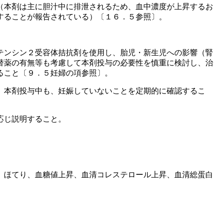
（本剤は主に胆汁中に排泄されるため、血中濃度が上昇するお
することが報告されている）〔１６．５参照〕。
テンシン２受容体拮抗剤を使用し、胎児・新生児への影響（腎
替薬の有無等も考慮して本剤投与の必要性を慎重に検討し、治
ること〔９．５妊婦の項参照〕。
、本剤投与中も、妊娠していないことを定期的に確認するこ
応じ説明すること。
、ほてり、血糖値上昇、血清コレステロール上昇、血清総蛋白