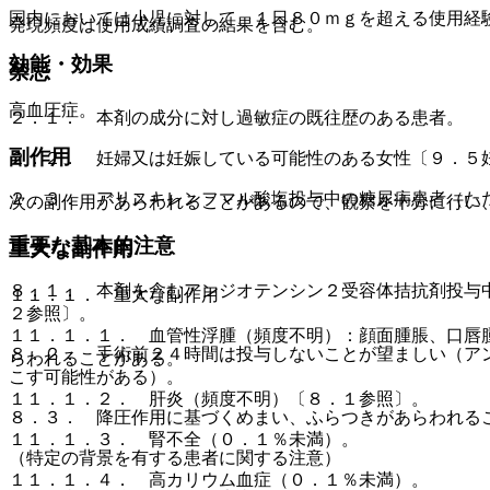
国内においては小児に対して、１日８０ｍｇを超える使用経
発現頻度は使用成績調査の結果を含む。
効能・効果
禁忌
高血圧症。
２．１． 本剤の成分に対し過敏症の既往歴のある患者。
副作用
２．２． 妊婦又は妊娠している可能性のある女性〔９．５
２．３． アリスキレンフマル酸塩投与中の糖尿病患者（た
次の副作用があらわれることがあるので、観察を十分に行い
重要な基本的注意
重大な副作用
８．１． 本剤を含むアンジオテンシン２受容体拮抗剤投与
１１．１． 重大な副作用
２参照〕。
１１．１．１． 血管性浮腫（頻度不明）：顔面腫脹、口唇
８．２． 手術前２４時間は投与しないことが望ましい（ア
らわれることがある。
こす可能性がある）。
１１．１．２． 肝炎（頻度不明）〔８．１参照〕。
８．３． 降圧作用に基づくめまい、ふらつきがあらわれる
１１．１．３． 腎不全（０．１％未満）。
（特定の背景を有する患者に関する注意）
１１．１．４． 高カリウム血症（０．１％未満）。