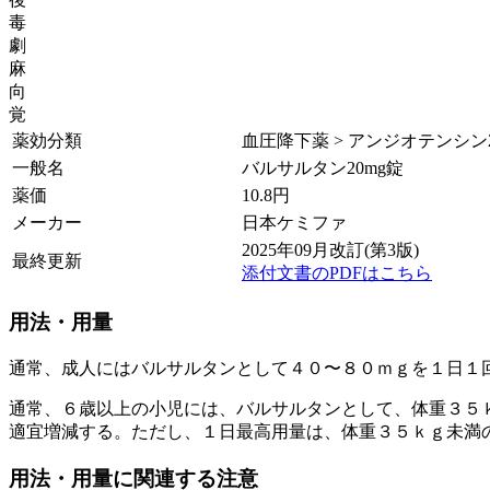
毒
劇
麻
向
覚
薬効分類
血圧降下薬 > アンジオテンシン2 (
一般名
バルサルタン20mg錠
薬価
10.8
円
メーカー
日本ケミファ
2025年09月改訂(第3版)
最終更新
添付文書のPDFはこちら
用法・用量
通常、成人にはバルサルタンとして４０〜８０ｍｇを１日１
通常、６歳以上の小児には、バルサルタンとして、体重３５
適宜増減する。ただし、１日最高用量は、体重３５ｋｇ未満
用法・用量に関連する注意