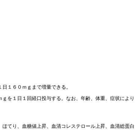
１日１６０ｍｇまで増量できる。
ｍｇを１日１回経口投与する。なお、年齢、体重、症状により
、ほてり、血糖値上昇、血清コレステロール上昇、血清総蛋白