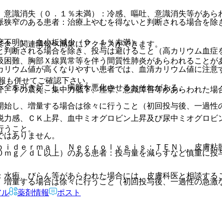
、意識消失（０．１％未満）：冷感、嘔吐、意識消失等があら
脈狭窄のある患者：治療上やむを得ないと判断される場合を除
度不明）、血小板減少（０．１％未満）。
でき、関連情報へ簡単にアクセスができます。
と判断される場合を除き、投与は避けること（高カリウム血症
吸困難、胸部Ｘ線異常等を伴う間質性肺炎があらわれることが
カリウム値が高くなりやすい患者では、血清カリウム値に注意
報も併せてご確認下さい。
不全を引き起こし、病態を悪化させるおそれがある。
汗、手の震え、集中力低下、痙攣、意識障害等があらわれた場
開始し、増量する場合は徐々に行うこと（初回投与後、一過性
脱力感、ＣＫ上昇、血中ミオグロビン上昇及び尿中ミオグロビ
行うこと。
ではありません。
ｐｉｄｅｒｍａｌ Ｎｅｃｒｏｌｙｓｉｓ：ＴＥＮ）、皮膚粘
０ｍｇ／ｄＬ以上）のある患者：投与量を減らすなど慎重に投
：水疱、びらん等があらわれた場合には、皮膚科医と相談する
、増量する場合は徐々に行うこと（初回投与後、一過性の急激
アル
薬剤情報
ポスト