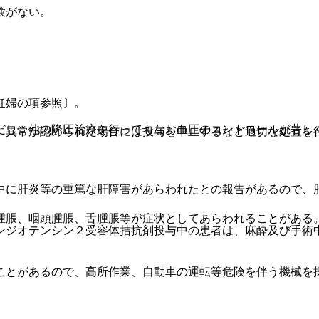
験がない。
妊婦の項参照〕。
だし、他の降圧治療を行ってもなお血圧のコントロールが著し
、異常が認められた場合には投与を中止するなど適切な処置を
中に肝炎等の重篤な肝障害があらわれたとの報告があるので、
腫脹、咽頭腫脹、舌腫脹等が症状としてあらわれることがある
ンジオテンシン２受容体拮抗剤投与中の患者は、麻酔及び手術
ことがあるので、高所作業、自動車の運転等危険を伴う機械を