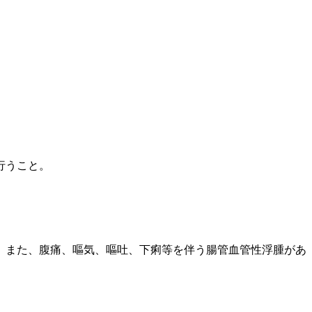
行うこと。
。また、腹痛、嘔気、嘔吐、下痢等を伴う腸管血管性浮腫があ