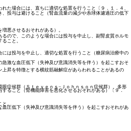
われた場合には、直ちに適切な処置を行うこと〔９．１．４、
き、投与は避けること（腎血流量の減少や糸球体濾過圧の低下
を増悪させるおそれがある）。
あるので、このような場合には投与を中止し、副腎皮質ホルモ
すること。
合には投与を中止し、適切な処置を行うこと（糖尿病治療中の
の急激な血圧低下（失神及び意識消失等を伴う）を起こすおそ
ン上昇を特徴とする横紋筋融解症があらわれることがあるの
膜眼症候群（Ｓｔｅｖｅｎｓ−Ｊｏｈｎｓｏｎ症候群）、多形
与すること（腎機能障害を悪化させるおそれがある）〔９．
こと。
な血圧低下（失神及び意識消失等を伴う）を起こすおそれがあ