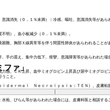
、意識消失（０．１％未満）：冷感、嘔吐、意識消失等があら
度不明）、血小板減少（０．１％未満）。
吸困難、胸部Ｘ線異常等を伴う間質性肺炎があらわれることが
汗、手の震え、集中力低下、痙攣、意識障害等があらわれた場
ミファ」
脱力感、ＣＫ上昇、血中ミオグロビン上昇及び尿中ミオグロビ
行うこと。
ｐｉｄｅｒｍａｌ Ｎｅｃｒｏｌｙｓｉｓ：ＴＥＮ）、皮膚粘
：水疱、びらん等があらわれた場合には、皮膚科医と相談する