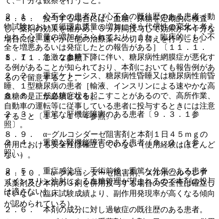
て、十分な観察を行うこと。
２．１． 心不全の患者及び心不全の既往歴のある患者［動
８．６． 投与する場合には、血糖、尿糖を定期的に検査
物試験において循環血漿量の増加に伴う代償性の変化と考え
し、薬剤の効果を確かめ、３ヵ月間投与して効果が不十分な
られる心重量の増加がみられており、また、臨床的にも心不
場合には、速やかに他の治療薬への切り替えを行うこと。
全を増悪あるいは発症したとの報告がある］〔１１．１．
８．７． 急激な血糖下降に伴い、糖尿病性網膜症が悪化す
１、１１．１．２参照〕。
る例があることが知られており、本剤においても報告例があ
２．２． 重症ケトーシス、糖尿病性昏睡又は糖尿病性前昏
るので留意すること。
睡、１型糖尿病の患者［輸液、インスリンによる速やかな高
８．８． 低血糖症状を起こすことがあるので、高所作業、
血糖の是正が必須となる］。
自動車の運転等に従事している患者に投与するときには注意
２．３． 重篤な肝機能障害のある患者〔９．３．１参
すること〔１１．１．４参照〕。
照〕。
８．９． α−グルコシダーゼ阻害剤と本剤１日４５ｍｇの
２．４． 重篤な腎機能障害のある患者〔９．２．１参
併用における安全性は確立していない（使用経験はほとんど
照〕。
ない）。
２．５． 重症感染症、手術前後、重篤な外傷のある患者
８．１０． α−グルコシダーゼ阻害剤、スルホニルウレア
［インスリン注射による血糖管理が望まれるので本剤の投与
系薬剤及び本剤の３剤を併用投与する場合の安全性は確立し
は適さない］。
ていない（臨床試験成績より、副作用発現率が高くなる傾向
が認められている）。
２．６． 本剤の成分に対し過敏症の既往歴のある患者。