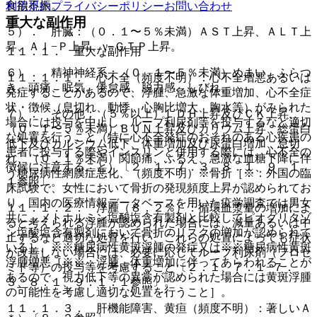
食欲不振。
利用規約
プライバシーポリシー
お問い合わせ
重大な副作用
５）． 肝臓：（０．１〜５％未満）ＡＳＴ上昇、ＡＬＴ上
昇、Ａｌ−Ｐ上昇、γ−ＧＴＰ上昇。
１１．１． 重大な副作用
６）． 精神神経系：（０．１〜５％未満）めまい、ふらつ
１１．１．１． 心不全（頻度不明）：心不全増悪あるいは
き、頭痛、眠気、倦怠感、脱力感、しびれ。
発症することがあるので、浮腫、急激な体重増加、心不全症
状・徴候（息切れ、動悸、心胸比増大、胸水等）がみられた
７）． その他：（５％以上）ＬＤＨ上昇及びＣＫ上昇、
場合には投与を中止し、ループ利尿剤等を投与するなど適切
（０．１〜５％未満）ＢＵＮ上昇及びカリウム上昇、総蛋白
な処置を行うこと（特に心不全発症のおそれのある心疾患の
低下及びカルシウム低下、体重増加及び尿蛋白増加、息切
患者に投与する際やインスリンと併用する際には、心不全の
れ、（０．１％未満）関節痛、ふるえ、急激な血糖下降に伴
徴候に注意すること）〔２．１、７．３、８．１、９．１．
う糖尿病性網膜症悪化、（頻度不明）※骨折［※：外国の臨
１参照〕。
床試験で、女性において骨折の発現頻度上昇が認められてお
り、国内の医療情報データベースを用いた疫学調査では男女
１１．１．２． 浮腫（８．２％）：循環血漿量の増加によ
共に、メトホルミン塩酸塩含有製剤と比較してピオグリタゾ
ると考えられる浮腫が認められた場合には、減量あるいは中
ン塩酸塩含有製剤において骨折のリスクの増加が認められて
止するなど適切な処置を行い、これらの処置によっても症状
いる］、※※糖尿病性黄斑浮腫の発症又は※※糖尿病性黄斑
が改善しない場合には、必要に応じてループ利尿剤（フロセ
浮腫増悪［※※：浮腫、体重増加に伴ってあらわれることが
ミド等）の投与等を考慮すること〔２．１、７．１−７．
あるので、視力低下等の異常が認められた場合には黄斑浮腫
３、８．１、９．１．１参照〕。
の可能性を考慮し適切な処置を行うこと］。
１１．１．３． 肝機能障害、黄疸（頻度不明）：著しいＡ