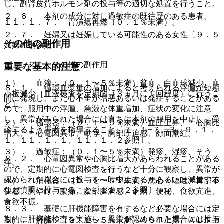
し、副腎皮質ホルモン剤の投与等の適切な処置を行うこと。
２．６． 本剤の成分に対し過敏症の既往歴のある患者。
１１．１．７． 胃潰瘍再燃（０．１％未満）。
２．７． 妊婦又は妊娠している可能性のある女性〔９．５
その他の副作用
妊婦の項参照〕。
１１．２． その他の副作用
重要な基本的注意
１）． 血液：（０．１〜５％未満）貧血、白血球減少、血
８．１． 循環血漿量の増加によると考えられる浮腫が短期
小板減少［血液検査を定期的（３ヵ月に１回程度）に行うこ
間に発現し、また心不全が増悪あるいは発症することがある
と］。
ので、服用中の浮腫、急激な体重増加、症状の変化に注意
し、異常がみられた場合には直ちに本剤の服用を中止し、受
２）． 循環器：（０．１〜５％未満）血圧上昇、＊心胸比
診するよう患者を指導すること〔７．１−７．３、９．１．
増大、＊心電図異常、動悸、胸部圧迫感、顔面潮紅。
１、１１．１．１、１１．１．２参照〕。
３）． 過敏症：（０．１〜５％未満）発疹、湿疹、そう
８．２． 心電図異常や心胸比増大があらわれることがある
痒。
ので、定期的に心電図検査を行うなど十分に観察し、異常が
認められた場合には投与を一時中止するかあるいは減量する
４）． 消化器：（０．１〜５％未満）悪心・嘔吐、胃部不
など慎重に投与すること〔１１．２参照〕。
快感、胸やけ、腹痛、腹部膨満感、下痢、便秘、食欲亢進、
食欲不振。
８．３． 基礎に肝機能障害を有するなど必要な場合には定
期的に肝機能検査を実施し、異常が認められた場合には投与
５）． 肝臓：（０．１〜５％未満）ＡＳＴ上昇、ＡＬＴ上