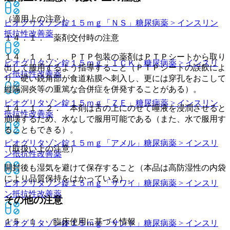
（適用上の注意）
ピオグリタゾン錠１５ｍｇ「ＮＳ」
糖尿病薬 > インスリン
抵抗性改善薬
１４．１． 薬剤交付時の注意
１４．１．１． ＰＴＰ包装の薬剤はＰＴＰシートから取り
ピオグリタゾン錠１５ｍｇ「ＴＣＫ」
糖尿病薬 > インスリ
出して服用するよう指導すること（ＰＴＰシートの誤飲によ
ン抵抗性改善薬
り、硬い鋭角部が食道粘膜へ刺入し、更には穿孔をおこして
縦隔洞炎等の重篤な合併症を併発することがある）。
ピオグリタゾン錠１５ｍｇ「ＺＥ」
糖尿病薬 > インスリン
１４．１．２． 本剤は舌の上にのせて唾液を浸潤させると
抵抗性改善薬
崩壊するため、水なしで服用可能である（また、水で服用す
ることもできる）。
ピオグリタゾン錠１５ｍｇ「アメル」
糖尿病薬 > インスリ
（取扱い上の注意）
ン抵抗性改善薬
開封後も湿気を避けて保存すること（本品は高防湿性の内袋
により品質保持をはかっている）。
ピオグリタゾン錠１５ｍｇ「サワイ」
糖尿病薬 > インスリ
ン抵抗性改善薬
その他の注意
１５．１． 臨床使用に基づく情報
ピオグリタゾン錠１５ｍｇ「サンド」
糖尿病薬 > インスリ