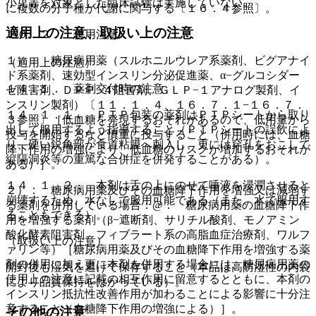
小児等を対象とした臨床試験は実施していない。
に複数の分子種が代謝に関与する〔１６．４参照〕。
適用上の注意、取扱い上の注意
１０．２． 併用注意：
１）． 糖尿病用薬（スルホニルウレア系薬剤、ビグアナイ
（適用上の注意）
ド系薬剤、速効型インスリン分泌促進薬、α−グルコシダー
１４．１． 薬剤交付時の注意
ゼ阻害剤、ＤＰＰ−４阻害剤、ＧＬＰ−１アナログ製剤、イ
ンスリン製剤）〔１１．１．４、１６．７．１−１６．７．
１４．１．１． ＰＴＰ包装の薬剤はＰＴＰシートから取り
３参照〕［低血糖を発現するおそれがあるので、低用量から
出して服用するよう指導すること（ＰＴＰシートの誤飲によ
投与を開始するなど慎重に投与すること（併用時には、血糖
り、硬い鋭角部が食道粘膜へ刺入し、更には穿孔をおこして
降下作用の増強により、低血糖のリスクが増加するおそれが
縦隔洞炎等の重篤な合併症を併発することがある）。
ある）］。
１４．１．２． 本剤は舌の上にのせて唾液を浸潤させると
２）． 糖尿病用薬及びその血糖降下作用を増強又は減弱す
崩壊するため、水なしで服用可能である（また、水で服用す
る薬剤を併用している場合：@． 糖尿病用薬の血糖降下作
ることもできる）。
用を増強する薬剤（β−遮断剤、サリチル酸剤、モノアミン
酸化酵素阻害剤、フィブラート系の高脂血症治療剤、ワルフ
（取扱い上の注意）
ァリン等）［糖尿病用薬及びその血糖降下作用を増強する薬
剤の併用に加え更に本剤を併用する場合には、糖尿病用薬の
開封後も湿気を避けて保存すること（本品は高防湿性の内袋
使用上の注意に記載の相互作用に留意するとともに、本剤の
により品質保持をはかっている）。
インスリン抵抗性改善作用が加わることによる影響に十分注
意すること（血糖降下作用の増強による）］。
その他の注意