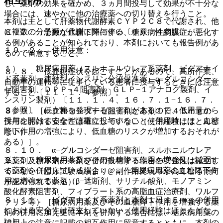
相互作用
し、薬剤の効果を確かめ、３ヵ月間投与して効果が不十分な
場合には、速やかに他の治療薬への切り替えを行うこと。
本剤は主として肝薬物代謝酵素ＣＹＰ２Ｃ８で代謝され、他
に複数の分子種が代謝に関与する〔１６．４参照〕。
８．７． 急激な血糖下降に伴い、糖尿病性網膜症が悪化す
る例があることが知られており、本剤においても報告例があ
１０．２． 併用注意：
るので留意すること。
１）． 糖尿病用薬（スルホニルウレア系薬剤、ビグアナイ
８．８． 低血糖症状を起こすことがあるので、高所作業、
ド系薬剤、速効型インスリン分泌促進薬、α−グルコシダー
自動車の運転等に従事している患者に投与するときには注意
ゼ阻害剤、ＤＰＰ−４阻害剤、ＧＬＰ−１アナログ製剤、イ
すること〔１１．１．４参照〕。
ンスリン製剤）〔１１．１．４、１６．７．１−１６．７．
３参照〕［低血糖を発現するおそれがあるので、低用量から
８．９． α−グルコシダーゼ阻害剤と本剤１日４５ｍｇの
投与を開始するなど慎重に投与すること（併用時には、血糖
併用における安全性は確立していない（使用経験はほとんど
降下作用の増強により、低血糖のリスクが増加するおそれが
ない）。
ある）］。
８．１０． α−グルコシダーゼ阻害剤、スルホニルウレア
２）． 糖尿病用薬及びその血糖降下作用を増強又は減弱す
系薬剤及び本剤の３剤を併用投与する場合の安全性は確立し
る薬剤を併用している場合：@． 糖尿病用薬の血糖降下作
ていない（臨床試験成績より、副作用発現率が高くなる傾向
用を増強する薬剤（β−遮断剤、サリチル酸剤、モノアミン
が認められている）。
酸化酵素阻害剤、フィブラート系の高脂血症治療剤、ワルフ
８．１１． ビグアナイド系薬剤と本剤１日４５ｍｇの併用
ァリン等）［糖尿病用薬及びその血糖降下作用を増強する薬
における安全性は確立していない（使用経験はほとんどな
剤の併用に加え更に本剤を併用する場合には、糖尿病用薬の
い）。
使用上の注意に記載の相互作用に留意するとともに、本剤の