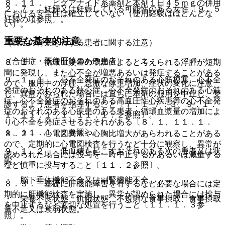
８．１１． ビグアナイド系薬剤と本剤１日４５ｍｇの併用
２．７． 妊婦又は妊娠している可能性のある女性〔９．５
における安全性は確立していない（使用経験はほとんどな
妊婦の項参照〕。
い）。
重要な基本的注意
（特定の背景を有する患者に関する注意）
（合併症・既往歴等のある患者）
８．１． 循環血漿量の増加によると考えられる浮腫が短期
間に発現し、また心不全が増悪あるいは発症することがある
９．１．１． 心不全発症のおそれのある心筋梗塞、心不全
ので、服用中の浮腫、急激な体重増加、症状の変化に注意
発症のおそれのある狭心症、心不全発症のおそれのある心筋
し、異常がみられた場合には直ちに本剤の服用を中止し、受
症、心不全発症のおそれのある高血圧性心疾患等の心不全発
診するよう患者を指導すること〔７．１−７．３、９．１．
症のおそれのある心疾患のある患者：循環血漿量の増加によ
１、１１．１．１、１１．１．２参照〕。
り心不全を発症させるおそれがある〔８．１、１１．１．
１、１１．１．２参照〕。
８．２． 心電図異常や心胸比増大があらわれることがある
ので、定期的に心電図検査を行うなど十分に観察し、異常が
９．１．２． 低血糖を起こすおそれのある次の患者又は状
認められた場合には投与を一時中止するかあるいは減量する
態。
など慎重に投与すること〔１１．２参照〕。
・ 脳下垂体機能不全又は副腎機能不全。
８．３． 基礎に肝機能障害を有するなど必要な場合には定
期的に肝機能検査を実施し、異常が認められた場合には投与
・ 栄養不良状態、飢餓状態、不規則な食事摂取、食事摂取
を中止するなど適切な処置を行うこと〔１１．１．３参
量不足又は衰弱状態。
照〕。