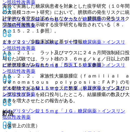
ン抵抗性改善薬
海外で実施した糖尿病患者を対象とした疫学研究（１０年間
の大規模コホート研究）において、膀胱癌の発生リスクに統
計学的な有意差は認められなかったが、膀胱癌の発生リスク
ピオグリタゾン錠１５ｍｇ「タカタ」
糖尿病薬 > インスリ
増加の可能性を示唆する疫学研究も報告されている〔８．
ン抵抗性改善薬
５、１５．２．１参照〕。
１５．２． 非臨床試験に基づく情報
ピオグリタゾン錠１５ｍｇ「トーワ」
糖尿病薬 > インスリ
ン抵抗性改善薬
１５．２．１． ラット及びマウスに２４ヵ月間強制経口投
与した試験では、ラット雄の３．６ｍｇ／ｋｇ／日以上の群
ピオグリタゾン錠１５ｍｇ「日医工」
糖尿病薬 > インスリ
に膀胱腫瘍がみられた〔８．５、１５．１参照〕。
ン抵抗性改善薬
１５．２．２． 家族性大腸腺腫症（ｆａｍｉｌｉａｌ ａ
ｄｅｎｏｍａｔｏｕｓ ｐｏｌｙｐｏｓｉｓ：ＦＡＰ）のモ
ピオグリタゾン錠１５ｍｇ「モチダ」
糖尿病薬 > インスリ
デル動物であるＭｉｎマウスに類薬（トログリタゾン及びロ
ン抵抗性改善薬
シグリタゾン）を経口投与したところ、結腸腫瘍の数及び大
きさを増大させたとの報告がある。
ピオグリタゾン錠１５ｍｇ「ＪＧ」
糖尿病薬 > インスリン
貯法
抵抗性改善薬
（保管上の注意）