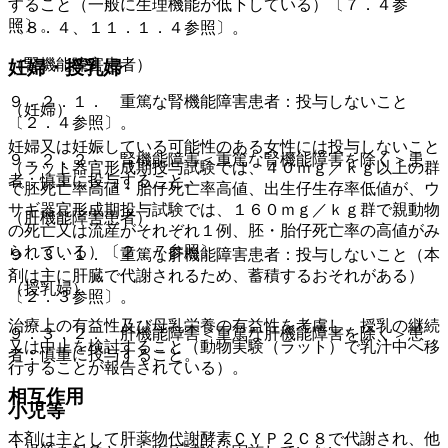
すること（一般に生理機能が低下している）〔７．４参
照〕。
〔８．４、１１．１．４参照〕。
（腎機能障害患者）
妊婦・授乳婦
９．２．１． 重篤な腎機能障害患者：投与しないこと
（妊婦）
〔２．４参照〕。
妊婦又は妊娠している可能性のある女性には投与しないこと
９．２．２． 腎機能障害＜重篤な腎機能障害を除く＞患
（ラット器官形成期投与試験では、４０ｍｇ／ｋｇ以上の群
者：慎重に投与すること。
で胚死亡率高値・胎仔死亡率高値、出生仔生存率低値が、ウ
サギ器官形成期投与試験では、１６０ｍｇ／ｋｇ群で親動物
（肝機能障害患者）
の死亡又は流産がそれぞれ１例、胚・胎仔死亡率の高値がみ
られている）〔２．７参照〕。
９．３．１． 重篤な肝機能障害患者：投与しないこと（本
剤は主に肝臓で代謝されるため、蓄積するおそれがある）
（授乳婦）
〔２．３参照〕。
治療上の有益性及び母乳栄養の有益性を考慮し、授乳の継続
９．３．２． 肝機能障害＜重篤な肝機能障害を除く＞患
又は中止を検討すること（動物実験（ラット）で乳汁中へ移
者：慎重に投与すること。
行することが報告されている）。
相互作用
小児等
本剤は主として肝薬物代謝酵素ＣＹＰ２Ｃ８で代謝され、他