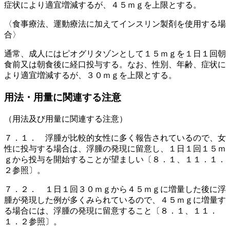
症状により適宜増減するが、４５ｍｇを上限とする。
〈食事療法、運動療法に加えてインスリン製剤を使用する場
合〉
通常、成人にはピオグリタゾンとして１５ｍｇを１日１回朝
食前又は朝食後に経口投与する。なお、性別、年齢、症状に
より適宜増減するが、３０ｍｇを上限とする。
用法・用量に関連する注意
（用法及び用量に関連する注意）
７．１． 浮腫が比較的女性に多く報告されているので、女
性に投与する場合は、浮腫の発現に留意し、１日１回１５ｍ
ｇから投与を開始することが望ましい〔８．１、１１．１．
２参照〕。
７．２． １日１回３０ｍｇから４５ｍｇに増量した後に浮
腫が発現した例が多くみられているので、４５ｍｇに増量す
る場合には、浮腫の発現に留意すること〔８．１、１１．
１．２参照〕。