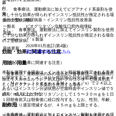
麻
向
C． 食事療法、運動療法に加えてビグアナイド系薬剤を使
覚
用し十分な効果が得られずインスリン抵抗性が推定される場
薬効分類
糖尿病薬 > インスリン抵抗性改善薬
合の２型糖尿病。
一般名
ピオグリタゾン塩酸塩口腔内崩壊錠
２）． 食事療法、運動療法に加えてインスリン製剤を使用
薬価
16.3
円
し十分な効果が得られずインスリン抵抗性が推定される場合
メーカー
Ｔ’ｓ製薬
の２型糖尿病。
2026年03月改訂(第4版)
最終更新
添付文書のPDFはこちら
効能・効果に関連する注意
用法・用量
（効能又は効果に関連する注意）
本剤を使用する場合は、インスリン抵抗性が推定される患者
〈食事療法、運動療法のみの場合及び食事療法、運動療法に
に限定すること。インスリン抵抗性の目安は肥満度（Ｂｏｄ
加えてスルホニルウレア剤又はα−グルコシダーゼ阻害剤若
ｙ Ｍａｓｓ Ｉｎｄｅｘ＝ＢＭＩ ｋｇ／u）で２４以上
しくはビグアナイド系薬剤を使用する場合〉
あるいはインスリン分泌状態が空腹時血中インスリン値で５
μＵ／ｍＬ以上とする。
通常、成人にはピオグリタゾンとして１５〜３０ｍｇを１日
１回朝食前又は朝食後に経口投与する。なお、性別、年齢、
副作用
症状により適宜増減するが、４５ｍｇを上限とする。
〈食事療法、運動療法に加えてインスリン製剤を使用する場
次の副作用があらわれることがあるので、観察を十分に行