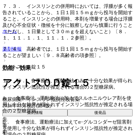
７．３． インスリンとの併用時においては、浮腫が多く報
告されていることから、１日１回１５ｍｇから投与を開始す
ること。インスリンとの併用時、本剤を増量する場合は浮腫
及び心不全症状・徴候を十分に観察しながら慎重に行うこと
ホーム
（ただし、１日量として３０ｍｇを超えないこと）〔８．
１、１１．１．１、１１．１．２参照〕。
７．４． 高齢者では、１日１回１５ｍｇから投与を開始す
薬剤情報
ることが望ましい〔９．８高齢者の項参照〕。
アクトスＯＤ錠１５
効能・効果
アクトスＯＤ錠１５
１）．@． 食事療法、運動療法のみで十分な効果が得られ
ずインスリン抵抗性が推定される場合の２型糖尿病。
A． 食事療法、運動療法に加えてスルホニルウレア剤を使
糖尿病薬 > インスリン抵抗性改善薬
用し十分な効果が得られずインスリン抵抗性が推定される場
2026年03月改訂(第4版)
合の２型糖尿病。
薬剤情報
後発品
先
B． 食事療法、運動療法に加えてα−グルコシダーゼ阻害剤
毒
を使用し十分な効果が得られずインスリン抵抗性が推定され
劇
る場合の２型糖尿病。