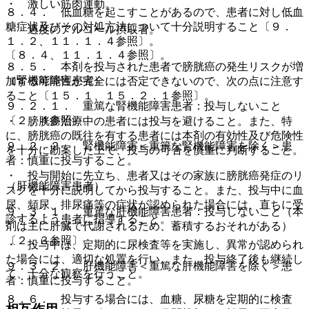
・ 激しい筋肉運動。
８．４． 低血糖を起こすことがあるので、患者に対し低血
糖症状及びその対処方法について十分説明すること〔９．
・ 過度のアルコール摂取者。
１．２、１１．１．４参照〕。
〔８．４、１１．１．４参照〕。
８．５． 本剤を投与された患者で膀胱癌の発生リスクが増
（腎機能障害患者）
加する可能性が完全には否定できないので、次の点に注意す
ること〔１５．１、１５．２．１参照〕。
９．２．１． 重篤な腎機能障害患者：投与しないこと
〔２．４参照〕。
・ 膀胱癌治療中の患者には投与を避けること。また、特
に、膀胱癌の既往を有する患者には本剤の有効性及び危険性
９．２．２． 腎機能障害＜重篤な腎機能障害を除く＞患
を十分に勘案した上で、投与の可否を慎重に判断すること。
者：慎重に投与すること。
・ 投与開始に先立ち、患者又はその家族に膀胱癌発症のリ
（肝機能障害患者）
スクを十分に説明してから投与すること。また、投与中に血
尿、頻尿、排尿痛等の症状が認められた場合には、直ちに受
９．３．１． 重篤な肝機能障害患者：投与しないこと（本
診するよう患者に指導すること。
剤は主に肝臓で代謝されるため、蓄積するおそれがある）
〔２．３参照〕。
・ 投与中は、定期的に尿検査等を実施し、異常が認められ
た場合には、適切な処置を行い、また、投与終了後も継続し
９．３．２． 肝機能障害＜重篤な肝機能障害を除く＞患
て、十分な観察を行うこと。
者：慎重に投与すること。
８．６． 投与する場合には、血糖、尿糖を定期的に検査