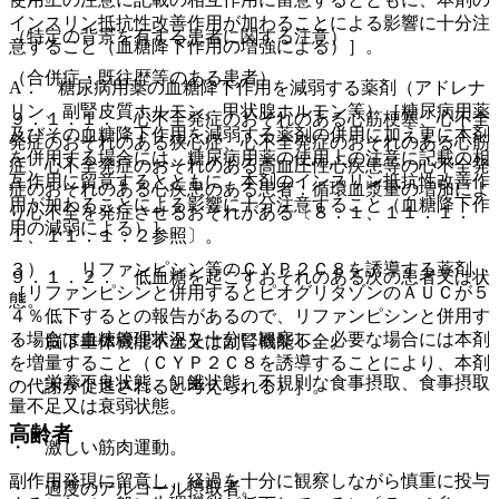
インスリン抵抗性改善作用が加わることによる影響に十分注
（特定の背景を有する患者に関する注意）
意すること（血糖降下作用の増強による）］。
（合併症・既往歴等のある患者）
A． 糖尿病用薬の血糖降下作用を減弱する薬剤（アドレナ
リン、副腎皮質ホルモン、甲状腺ホルモン等）［糖尿病用薬
９．１．１． 心不全発症のおそれのある心筋梗塞、心不全
及びその血糖降下作用を減弱する薬剤の併用に加え更に本剤
発症のおそれのある狭心症、心不全発症のおそれのある心筋
を併用する場合には、糖尿病用薬の使用上の注意に記載の相
症、心不全発症のおそれのある高血圧性心疾患等の心不全発
互作用に留意するとともに、本剤のインスリン抵抗性改善作
症のおそれのある心疾患のある患者：循環血漿量の増加によ
用が加わることによる影響に十分注意すること（血糖降下作
り心不全を発症させるおそれがある〔８．１、１１．１．
用の減弱による）］。
１、１１．１．２参照〕。
３）． リファンピシン等のＣＹＰ２Ｃ８を誘導する薬剤
９．１．２． 低血糖を起こすおそれのある次の患者又は状
［リファンピシンと併用するとピオグリタゾンのＡＵＣが５
態。
４％低下するとの報告があるので、リファンピシンと併用す
る場合は血糖管理状況を十分に観察し、必要な場合には本剤
・ 脳下垂体機能不全又は副腎機能不全。
を増量すること（ＣＹＰ２Ｃ８を誘導することにより、本剤
・ 栄養不良状態、飢餓状態、不規則な食事摂取、食事摂取
の代謝が促進されると考えられる）］。
量不足又は衰弱状態。
高齢者
・ 激しい筋肉運動。
副作用発現に留意し、経過を十分に観察しながら慎重に投与
・ 過度のアルコール摂取者。