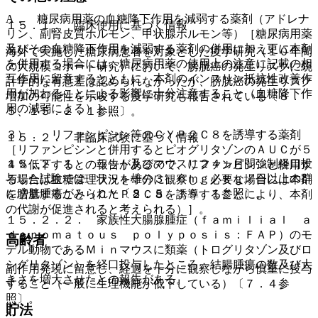
A． 糖尿病用薬の血糖降下作用を減弱する薬剤（アドレナ
１５．１． 臨床使用に基づく情報
リン、副腎皮質ホルモン、甲状腺ホルモン等）［糖尿病用薬
及びその血糖降下作用を減弱する薬剤の併用に加え更に本剤
海外で実施した糖尿病患者を対象とした疫学研究（１０年間
を併用する場合には、糖尿病用薬の使用上の注意に記載の相
の大規模コホート研究）において、膀胱癌の発生リスクに統
互作用に留意するとともに、本剤のインスリン抵抗性改善作
計学的な有意差は認められなかったが、膀胱癌の発生リスク
用が加わることによる影響に十分注意すること（血糖降下作
増加の可能性を示唆する疫学研究も報告されている〔８．
用の減弱による）］。
５、１５．２．１参照〕。
３）． リファンピシン等のＣＹＰ２Ｃ８を誘導する薬剤
１５．２． 非臨床試験に基づく情報
［リファンピシンと併用するとピオグリタゾンのＡＵＣが５
１５．２．１． ラット及びマウスに２４ヵ月間強制経口投
４％低下するとの報告があるので、リファンピシンと併用す
与した試験では、ラット雄の３．６ｍｇ／ｋｇ／日以上の群
る場合は血糖管理状況を十分に観察し、必要な場合には本剤
に膀胱腫瘍がみられた〔８．５、１５．１参照〕。
を増量すること（ＣＹＰ２Ｃ８を誘導することにより、本剤
の代謝が促進されると考えられる）］。
１５．２．２． 家族性大腸腺腫症（ｆａｍｉｌｉａｌ ａ
ｄｅｎｏｍａｔｏｕｓ ｐｏｌｙｐｏｓｉｓ：ＦＡＰ）のモ
高齢者
デル動物であるＭｉｎマウスに類薬（トログリタゾン及びロ
シグリタゾン）を経口投与したところ、結腸腫瘍の数及び大
副作用発現に留意し、経過を十分に観察しながら慎重に投与
きさを増大させたとの報告がある。
すること（一般に生理機能が低下している）〔７．４参
照〕。
貯法