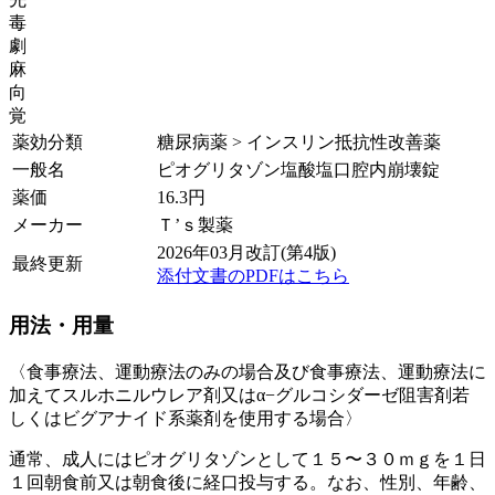
毒
劇
麻
向
覚
薬効分類
糖尿病薬 > インスリン抵抗性改善薬
一般名
ピオグリタゾン塩酸塩口腔内崩壊錠
薬価
16.3
円
メーカー
Ｔ’ｓ製薬
2026年03月改訂(第4版)
最終更新
添付文書のPDFはこちら
用法・用量
〈食事療法、運動療法のみの場合及び食事療法、運動療法に
加えてスルホニルウレア剤又はα−グルコシダーゼ阻害剤若
しくはビグアナイド系薬剤を使用する場合〉
通常、成人にはピオグリタゾンとして１５〜３０ｍｇを１日
１回朝食前又は朝食後に経口投与する。なお、性別、年齢、