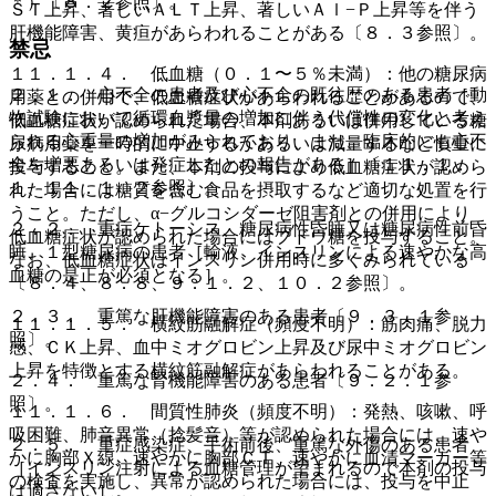
＊）〔８．２参照〕。
ＳＴ上昇、著しいＡＬＴ上昇、著しいＡｌ−Ｐ上昇等を伴う
肝機能障害、黄疸があらわれることがある〔８．３参照〕。
禁忌
１１．１．４． 低血糖（０．１〜５％未満）：他の糖尿病
２．１． 心不全の患者及び心不全の既往歴のある患者［動
用薬との併用で、低血糖症状があらわれることがあるので、
物試験において循環血漿量の増加に伴う代償性の変化と考え
低血糖症状が認められた場合、本剤あるいは併用している糖
られる心重量の増加がみられており、また、臨床的にも心不
尿病用薬を一時的に中止するかあるいは減量するなど慎重に
全を増悪あるいは発症したとの報告がある］〔１１．１．
投与すること。また、本剤の投与により低血糖症状が認めら
１、１１．１．２参照〕。
れた場合には糖質を含む食品を摂取するなど適切な処置を行
うこと。ただし、α−グルコシダーゼ阻害剤との併用により
２．２． 重症ケトーシス、糖尿病性昏睡又は糖尿病性前昏
低血糖症状が認められた場合にはブドウ糖を投与すること。
睡、１型糖尿病の患者［輸液、インスリンによる速やかな高
なお、低血糖症状はインスリン併用時に多くみられている
血糖の是正が必須となる］。
〔８．４、８．８、９．１．２、１０．２参照〕。
２．３． 重篤な肝機能障害のある患者〔９．３．１参
１１．１．５． 横紋筋融解症（頻度不明）：筋肉痛、脱力
照〕。
感、ＣＫ上昇、血中ミオグロビン上昇及び尿中ミオグロビン
上昇を特徴とする横紋筋融解症があらわれることがある。
２．４． 重篤な腎機能障害のある患者〔９．２．１参
照〕。
１１．１．６． 間質性肺炎（頻度不明）：発熱、咳嗽、呼
吸困難、肺音異常（捻髪音）等が認められた場合には、速や
２．５． 重症感染症、手術前後、重篤な外傷のある患者
かに胸部Ｘ線、速やかに胸部ＣＴ、速やかに血清マーカー等
［インスリン注射による血糖管理が望まれるので本剤の投与
の検査を実施し、異常が認められた場合には、投与を中止
は適さない］。