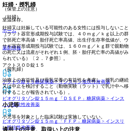
妊婦・授乳婦
（保管上の注意）
（妊婦）
室温保存。
妊婦又は妊娠している可能性のある女性には投与しないこと
ホーム
（ラット器官形成期投与試験では、４０ｍｇ／ｋｇ以上の群
で胚死亡率高値・胎仔死亡率高値、出生仔生存率低値が、ウ
サギ器官形成期投与試験では、１６０ｍｇ／ｋｇ群で親動物
薬剤情報
の死亡又は流産がそれぞれ１例、胚・胎仔死亡率の高値がみ
られている）〔２．７参照〕。
アクトスＯＤ錠１５
（授乳婦）
治療上の有益性及び母乳栄養の有益性を考慮し、授乳の継続
アクトス錠１５
糖尿病薬 > インスリン抵抗性改善薬
又は中止を検討すること（動物実験（ラット）で乳汁中へ移
行することが報告されている）。
ピオグリタゾン錠１５ｍｇ「ＤＳＥＰ」
糖尿病薬 > インス
小児等
リン抵抗性改善薬
小児等を対象とした臨床試験は実施していない。
ピオグリタゾン錠１５ｍｇ「ＦＦＰ」
糖尿病薬 > インスリ
ン抵抗性改善薬
適用上の注意、取扱い上の注意