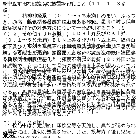
を中止するなど適切な処置を行うこと〔１１．１．３参
昇、Ａｌ−Ｐ上昇、γ−ＧＴＰ上昇。
照〕。
６）． 精神神経系：（０．１〜５％未満）めまい、ふらつ
８．４． 低血糖を起こすことがあるので、患者に対し低血
き、頭痛、眠気、倦怠感、脱力感、しびれ。
糖症状及びその対処方法について十分説明すること〔９．
７）． その他：（５％以上）ＬＤＨ上昇及びＣＫ上昇、
１．２、１１．１．４参照〕。
（０．１〜５％未満）ＢＵＮ上昇及びカリウム上昇、総蛋白
８．５． 本剤を投与された患者で膀胱癌の発生リスクが増
低下及びカルシウム低下、体重増加及び尿蛋白増加、息切
加する可能性が完全には否定できないので、次の点に注意す
れ、（０．１％未満）関節痛、ふるえ、急激な血糖下降に伴
ること〔１５．１、１５．２．１参照〕。
う糖尿病性網膜症悪化、（頻度不明）※骨折［※：外国の臨
床試験で、女性において骨折の発現頻度上昇が認められてお
・ 膀胱癌治療中の患者には投与を避けること。また、特
り、国内の医療情報データベースを用いた疫学調査では男女
に、膀胱癌の既往を有する患者には本剤の有効性及び危険性
共に、メトホルミン塩酸塩含有製剤と比較してピオグリタゾ
を十分に勘案した上で、投与の可否を慎重に判断すること。
ン塩酸塩含有製剤において骨折のリスクの増加が認められて
いる］、※※糖尿病性黄斑浮腫の発症又は※※糖尿病性黄斑
・ 投与開始に先立ち、患者又はその家族に膀胱癌発症のリ
浮腫増悪［※※：浮腫、体重増加に伴ってあらわれることが
スクを十分に説明してから投与すること。また、投与中に血
あるので、視力低下等の異常が認められた場合には黄斑浮腫
尿、頻尿、排尿痛等の症状が認められた場合には、直ちに受
の可能性を考慮し適切な処置を行うこと］。
診するよう患者に指導すること。
＊）〔８．２参照〕。
・ 投与中は、定期的に尿検査等を実施し、異常が認められ
た場合には、適切な処置を行い、また、投与終了後も継続し
禁忌