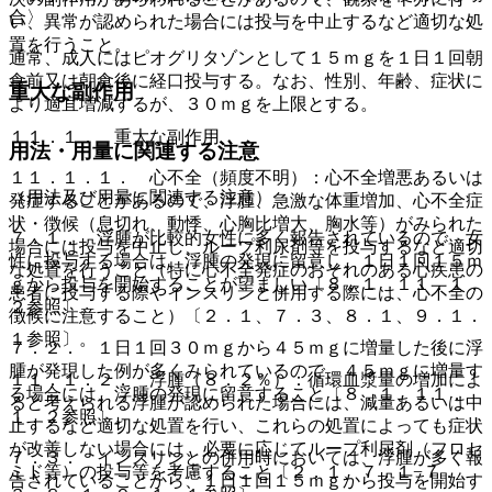
合〉
い、異常が認められた場合には投与を中止するなど適切な処
置を行うこと。
通常、成人にはピオグリタゾンとして１５ｍｇを１日１回朝
食前又は朝食後に経口投与する。なお、性別、年齢、症状に
重大な副作用
より適宜増減するが、３０ｍｇを上限とする。
１１．１． 重大な副作用
用法・用量に関連する注意
１１．１．１． 心不全（頻度不明）：心不全増悪あるいは
（用法及び用量に関連する注意）
発症することがあるので、浮腫、急激な体重増加、心不全症
状・徴候（息切れ、動悸、心胸比増大、胸水等）がみられた
７．１． 浮腫が比較的女性に多く報告されているので、女
場合には投与を中止し、ループ利尿剤等を投与するなど適切
性に投与する場合は、浮腫の発現に留意し、１日１回１５ｍ
な処置を行うこと（特に心不全発症のおそれのある心疾患の
ｇから投与を開始することが望ましい〔８．１、１１．１．
患者に投与する際やインスリンと併用する際には、心不全の
２参照〕。
徴候に注意すること）〔２．１、７．３、８．１、９．１．
１参照〕。
７．２． １日１回３０ｍｇから４５ｍｇに増量した後に浮
腫が発現した例が多くみられているので、４５ｍｇに増量す
１１．１．２． 浮腫（８．２％）：循環血漿量の増加によ
る場合には、浮腫の発現に留意すること〔８．１、１１．
ると考えられる浮腫が認められた場合には、減量あるいは中
１．２参照〕。
止するなど適切な処置を行い、これらの処置によっても症状
が改善しない場合には、必要に応じてループ利尿剤（フロセ
７．３． インスリンとの併用時においては、浮腫が多く報
ミド等）の投与等を考慮すること〔２．１、７．１−７．
告されていることから、１日１回１５ｍｇから投与を開始す