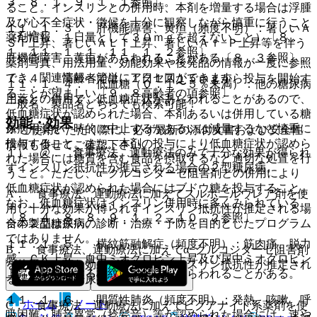
３、８．１、９．１．１参照〕。
ること。インスリンとの併用時、本剤を増量する場合は浮腫
及び心不全症状・徴候を十分に観察しながら慎重に行うこと
１１．１．３． 肝機能障害、黄疸（頻度不明）：著しいＡ
薬剤情報
（ただし、１日量として３０ｍｇを超えないこと）〔８．
ＳＴ上昇、著しいＡＬＴ上昇、著しいＡｌ−Ｐ上昇等を伴う
１、１１．１．１、１１．１．２参照〕。
肝機能障害、黄疸があらわれることがある〔８．３参照〕。
薬剤写真、用法用量、効能効果や後発品の情報が一度に参照
でき、関連情報へ簡単にアクセスができます。
７．４． 高齢者では、１日１回１５ｍｇから投与を開始す
１１．１．４． 低血糖（０．１〜５％未満）：他の糖尿病
ることが望ましい〔９．８高齢者の項参照〕。
用薬との併用で、低血糖症状があらわれることがあるので、
一般名、製品名どちらでも検索可能！
低血糖症状が認められた場合、本剤あるいは併用している糖
効能・効果
尿病用薬を一時的に中止するかあるいは減量するなど慎重に
※ ご使用いただく際に、必ず最新の添付文書および安全性
投与すること。また、本剤の投与により低血糖症状が認めら
情報も併せてご確認下さい。
１）．@． 食事療法、運動療法のみで十分な効果が得られ
れた場合には糖質を含む食品を摂取するなど適切な処置を行
ずインスリン抵抗性が推定される場合の２型糖尿病。
うこと。ただし、α−グルコシダーゼ阻害剤との併用により
低血糖症状が認められた場合にはブドウ糖を投与すること。
A． 食事療法、運動療法に加えてスルホニルウレア剤を使
なお、低血糖症状はインスリン併用時に多くみられている
用し十分な効果が得られずインスリン抵抗性が推定される場
〔８．４、８．８、９．１．２、１０．２参照〕。
※本製品は疾病の診断・治療・予防を目的としたプログラム
合の２型糖尿病。
ではありません。
１１．１．５． 横紋筋融解症（頻度不明）：筋肉痛、脱力
B． 食事療法、運動療法に加えてα−グルコシダーゼ阻害剤
感、ＣＫ上昇、血中ミオグロビン上昇及び尿中ミオグロビン
を使用し十分な効果が得られずインスリン抵抗性が推定され
上昇を特徴とする横紋筋融解症があらわれることがある。
る場合の２型糖尿病。
１１．１．６． 間質性肺炎（頻度不明）：発熱、咳嗽、呼
ホーム
ノート
C． 食事療法、運動療法に加えてビグアナイド系薬剤を使
吸困難、肺音異常（捻髪音）等が認められた場合には、速や