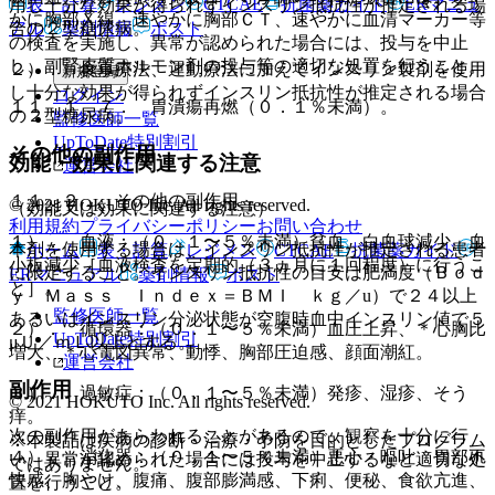
表・計算
レジメン
CTCAE
抗菌薬ガイド
ERマニュ
用し十分な効果が得られずインスリン抵抗性が推定される場
かに胸部Ｘ線、速やかに胸部ＣＴ、速やかに血清マーカー等
アル
薬剤情報
ポスト
合の２型糖尿病。
の検査を実施し、異常が認められた場合には、投与を中止
し、副腎皮質ホルモン剤の投与等の適切な処置を行うこと。
２）． 食事療法、運動療法に加えてインスリン製剤を使用
新規登録
し十分な効果が得られずインスリン抵抗性が推定される場合
ログイン
１１．１．７． 胃潰瘍再燃（０．１％未満）。
の２型糖尿病。
監修医師一覧
UpToDate特別割引
その他の副作用
効能・効果に関連する注意
運営会社
１１．２． その他の副作用
© 2021 HOKUTO Inc. All rights reserved.
（効能又は効果に関連する注意）
利用規約
プライバシーポリシー
お問い合わせ
１）． 血液：（０．１〜５％未満）貧血、白血球減少、血
本剤を使用する場合は、インスリン抵抗性が推定される患者
ホーム
表・計算
レジメン
CTCAE
抗菌薬ガイド
小板減少［血液検査を定期的（３ヵ月に１回程度）に行うこ
に限定すること。インスリン抵抗性の目安は肥満度（Ｂｏｄ
ERマニュアル
薬剤情報
ポスト
と］。
ｙ Ｍａｓｓ Ｉｎｄｅｘ＝ＢＭＩ ｋｇ／u）で２４以上
監修医師一覧
あるいはインスリン分泌状態が空腹時血中インスリン値で５
２）． 循環器：（０．１〜５％未満）血圧上昇、＊心胸比
UpToDate特別割引
μＵ／ｍＬ以上とする。
増大、＊心電図異常、動悸、胸部圧迫感、顔面潮紅。
運営会社
副作用
３）． 過敏症：（０．１〜５％未満）発疹、湿疹、そう
© 2021 HOKUTO Inc. All rights reserved.
痒。
次の副作用があらわれることがあるので、観察を十分に行
※本製品は疾病の診断・治療・予防を目的としたプログラム
４）． 消化器：（０．１〜５％未満）悪心・嘔吐、胃部不
い、異常が認められた場合には投与を中止するなど適切な処
ではありません。
快感、胸やけ、腹痛、腹部膨満感、下痢、便秘、食欲亢進、
置を行うこと。