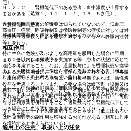
照〕。
９．２．２． 腎機能低下のある患者：血中濃度が上昇する
１３．２． 処置
ことがある〔７．１、１１．１．１、１６．５参照〕。
過量投与時、特定の解毒薬は知られていないので、低血圧、
（肝機能障害患者）
高血圧、痙攣、呼吸抑制又は循環抑制等の症状に対しては対
肝機能障害患者：症状が悪化するおそれがある。
症療法（過量投与による痙攣に対するジアゼパム静脈内注射
等）を行う。
相互作用
特に生命に危険が及ぶような高用量を服用した場合に早期
（６０分以内）に胃洗浄を実施する等、患者の状態に応じて
１０．２． 併用注意：
適応を考慮すること。なお、過量投与による昏睡状態や痙攣
１）． 降圧薬［降圧作用を増強するおそれがある（相互に
のある患者の場合は、挿管してから洗浄を行うこと。中毒量
作用を増強すると考えられている）］。
を服用したと思われる場合は、服用後早期であれば、活性炭
投与を考慮すること（また、必要な場合は緩下剤（塩類又は
２）． 中枢神経抑制薬（催眠鎮静薬、抗不安薬、麻酔薬
糖類下剤）の投与を行うこと）。本剤は主として腎から排泄
等）、アルコール［中枢神経抑制作用を増強するおそれがあ
されるため、過量投与時には水分の供給を十分に行い、可能
る（相互に作用を増強すると考えられている）］。
ならば利尿薬を併用すること。過量投与時、腎機能低下して
いる場合には血液透析等を考慮すること〔９．２．１、１
３）． オピオイド系鎮痛剤（モルヒネ等）［低血圧あるい
６．５参照〕。
は呼吸困難等の副作用を増強するおそれがある（相互に作用
を増強すると考えられている）］。
適用上の注意、取扱い上の注意