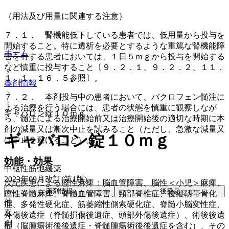
（用法及び用量に関連する注意）
７．１． 腎機能低下している患者では、低用量から投与を
開始すること。特に透析を必要とするような重篤な腎機能障
ホーム
害を有する患者においては、１日５ｍｇから投与を開始する
など慎重に投与すること〔９．２．１、９．２．２、１１．
１．１、１６．５参照〕。
薬剤情報
７．２． 本剤投与中の患者において、バクロフェン髄注に
よる治療を行う場合には、患者の状態を慎重に観察しなが
ギャバロン錠１０ｍｇ
ら、髄注による治療開始前又は治療開始後の適切な時期に本
剤の減量又は漸次中止を試みること（ただし、急激な減量又
ギャバロン錠１０ｍｇ
は中止を避けること）。
効能・効果
中枢性筋弛緩薬
2023年09月改訂(第1版)
次記疾患による痙性麻痺：脳血管障害、脳性＜小児＞麻痺、
薬剤情報
後発品
痙性脊髄麻痺、脊髄血管障害、頸部脊椎症、後縦靱帯骨化
他
症、多発性硬化症、筋萎縮性側索硬化症、脊髄小脳変性症、
毒
外傷後遺症（脊髄損傷後遺症、頭部外傷後遺症）、術後後遺
劇
症（脳腫瘍術後後遺症・脊髄腫瘍術後後遺症を含む）、その