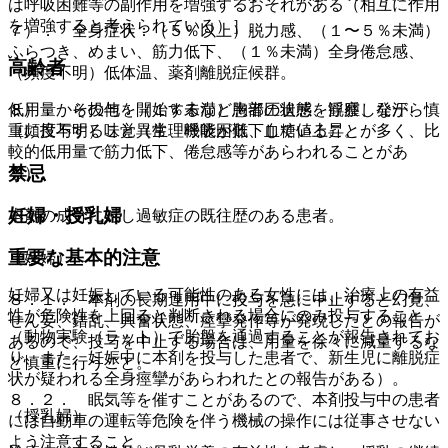
は呼吸困難等の副作用を増強するおそれがある（相互に作用
を増強すると考えられている）］。
７）． 全身症状：（５％以上）脱力感、（１〜５％未満）
ふらつき、めまい、筋力低下、（１％未満）全身倦怠感、
高齢者
（頻度不明）低体温、薬剤離脱症候群。
低用量から投与を開始するなど患者の状態を観察しながら慎
８）． その他：（１％未満）胸部圧迫感、浮腫、発汗、
重に投与すること（生理機能が低下していることが多く、比
（頻度不明）味覚異常、呼吸困難、血糖値上昇。
較的低用量で筋力低下、倦怠感等があらわれることがあ
禁忌
る）。
妊婦・授乳婦
本剤の成分に対し過敏症の既往歴のある患者。
重要な基本的注意
（妊婦）
妊婦又は妊娠している可能性のある女性には、治療上の有益
８．１． 本剤の長期連用中に投与を急に中止すると幻覚、
性が危険性を上回ると判断される場合にのみ投与すること
せん妄、錯乱、興奮状態、痙攣発作等が発現したとの報告が
（動物実験（ラット）で胎盤を通過することが報告されてお
あるので、投与を中止する場合は、用量を徐々に減量するな
り、また、妊娠中に本剤を投与した患者で、新生児に離脱症
ど慎重に行うこと。
状が疑われる全身痙攣があらわれたとの報告がある）。
８．２． 眠気等を催すことがあるので、本剤投与中の患者
（授乳婦）
には自動車の運転等危険を伴う機械の操作には従事させない
よう注意すること。