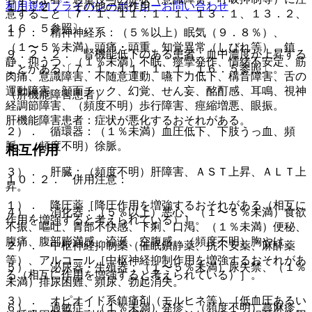
利用規約
プライバシーポリシー
お問い合わせ
１１．２． その他の副作用
意すること〔７．１、１１．１．１、１３．１、１３．２、
１６．５参照〕。
１）． 精神神経系：（５％以上）眠気（９．８％）、
（１〜５％未満）頭痛・頭重、知覚異常（しびれ等）、鎮
９．２．２． 腎機能低下のある患者：血中濃度が上昇する
静、抑うつ、（１％未満）不眠、痙攣発作、情緒不安定、筋
ことがある〔７．１、１１．１．１、１６．５参照〕。
肉痛、意識障害、不随意運動、嚥下力低下、構音障害、舌の
運動障害、顔面チック、幻覚、せん妄、酩酊感、耳鳴、視神
（肝機能障害患者）
経調節障害、（頻度不明）歩行障害、痙縮増悪、眼振。
肝機能障害患者：症状が悪化するおそれがある。
２）． 循環器：（１％未満）血圧低下、下肢うっ血、頻
脈、（頻度不明）徐脈。
相互作用
３）． 肝臓：（頻度不明）肝障害、ＡＳＴ上昇、ＡＬＴ上
１０．２． 併用注意：
昇。
１）． 降圧薬［降圧作用を増強するおそれがある（相互に
４）． 消化器：（５％以上）悪心、（１〜５％未満）食欲
作用を増強すると考えられている）］。
不振、嘔吐、胃部不快感、下痢、口渇、（１％未満）便秘、
腹痛、腹部膨満感、流涎、空腹感、（頻度不明）胸やけ。
２）． 中枢神経抑制薬（催眠鎮静薬、抗不安薬、麻酔薬
等）、アルコール［中枢神経抑制作用を増強するおそれがあ
５）． 泌尿器・生殖器：（１〜５％未満）尿失禁、（１％
る（相互に作用を増強すると考えられている）］。
未満）排尿困難、頻尿、勃起消失。
３）． オピオイド系鎮痛剤（モルヒネ等）［低血圧あるい
６）． 過敏症：（１％未満）発疹、（頻度不明）蕁麻疹。