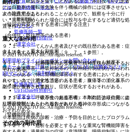
表・計算
レジメン
CTCAE
抗菌薬ガイド
ERマニュ
副作用
８．２． 眠気等を催すことがあるので、本剤投与中の患者
には自動車の運転等危険を伴う機械の操作には従事させない
アル
薬剤情報
ポスト
よう注意すること。
次の副作用があらわれることがあるので、観察を十分に行
新規登録
い、異常が認められた場合には投与を中止するなど適切な処
（特定の背景を有する患者に関する注意）
ログイン
置を行うこと。
監修医師一覧
（合併症・既往歴等のある患者）
UpToDate特別割引
重大な副作用
運営会社
９．１．１． てんかん患者及びその既往歴のある患者：症
１１．１． 重大な副作用
状を誘発するおそれがある〔９．７．１参照〕。
© 2021 HOKUTO Inc. All rights reserved.
利用規約
プライバシーポリシー
お問い合わせ
１１．１．１． 意識障害、呼吸抑制（いずれも頻度不
９．１．２． 精神障害のある患者：精神症状が悪化するお
ホーム
表・計算
レジメン
CTCAE
抗菌薬ガイド
明）：意識障害、呼吸抑制等の中枢神経抑制症状があらわれ
それがある。
ERマニュアル
薬剤情報
ポスト
ることがある（特に腎機能障害を有する患者においてあらわ
９．１．３． 消化性潰瘍のある患者：腹痛等の消化器系の
れやすいので注意すること）〔７．１、９．２．１、９．
監修医師一覧
副作用が報告されており、症状が悪化するおそれがある。
２．２、１６．５参照〕。
UpToDate特別割引
運営会社
９．１．４． 呼吸不全のある患者：本剤の筋弛緩作用によ
１１．１．２． 依存性（頻度不明）：本剤により幻覚・錯
り呼吸抑制があらわれるおそれがある。
乱等が発現したという報告があり、精神依存形成につながる
© 2021 HOKUTO Inc. All rights reserved.
おそれがある。
（腎機能障害患者）
※本製品は疾病の診断・治療・予防を目的としたプログラム
その他の副作用
ではありません。
９．２．１． 透析を必要とするような重篤な腎機能障害を
有する患者：過量投与の症状（意識障害、呼吸抑制等）に注