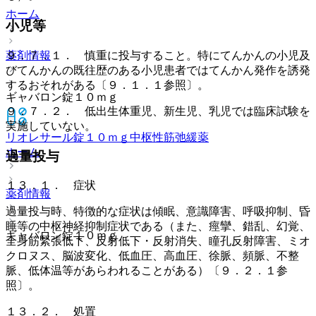
ホーム
小児等
薬剤情報
９．７．１． 慎重に投与すること。特にてんかんの小児及
びてんかんの既往歴のある小児患者ではてんかん発作を誘発
するおそれがある〔９．１．１参照〕。
ギャバロン錠１０ｍｇ
９．７．２． 低出生体重児、新生児、乳児では臨床試験を
実施していない。
リオレサール錠１０ｍｇ
中枢性筋弛緩薬
ホーム
過量投与
１３．１． 症状
薬剤情報
過量投与時、特徴的な症状は傾眠、意識障害、呼吸抑制、昏
睡等の中枢神経抑制症状である（また、痙攣、錯乱、幻覚、
ギャバロン錠１０ｍｇ
全身筋緊張低下、反射低下・反射消失、瞳孔反射障害、ミオ
クロヌス、脳波変化、低血圧、高血圧、徐脈、頻脈、不整
脈、低体温等があらわれることがある）〔９．２．１参
照〕。
１３．２． 処置