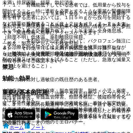
未満）排尿困難、頻尿、勃起消失。
７．１． 腎機能低下している患者では、低用量から投与を
開始すること。特に透析を必要とするような重篤な腎機能障
６）． 過敏症：（１％未満）発疹、（頻度不明）蕁麻疹。
薬剤情報
害を有する患者においては、１日５ｍｇから投与を開始する
など慎重に投与すること〔９．２．１、９．２．２、１１．
７）． 全身症状：（５％以上）脱力感、（１〜５％未満）
薬剤写真、用法用量、効能効果や後発品の情報が一度に参照
１．１、１６．５参照〕。
ふらつき、めまい、筋力低下、（１％未満）全身倦怠感、
でき、関連情報へ簡単にアクセスができます。
（頻度不明）低体温、薬剤離脱症候群。
７．２． 本剤投与中の患者において、バクロフェン髄注に
一般名、製品名どちらでも検索可能！
よる治療を行う場合には、患者の状態を慎重に観察しなが
８）． その他：（１％未満）胸部圧迫感、浮腫、発汗、
ら、髄注による治療開始前又は治療開始後の適切な時期に本
（頻度不明）味覚異常、呼吸困難、血糖値上昇。
※ ご使用いただく際に、必ず最新の添付文書および安全性
剤の減量又は漸次中止を試みること（ただし、急激な減量又
情報も併せてご確認下さい。
は中止を避けること）。
禁忌
効能・効果
本剤の成分に対し過敏症の既往歴のある患者。
次記疾患による痙性麻痺：脳血管障害、脳性＜小児＞麻痺、
重要な基本的注意
※本製品は疾病の診断・治療・予防を目的としたプログラム
痙性脊髄麻痺、脊髄血管障害、頸部脊椎症、後縦靱帯骨化
ではありません。
症、多発性硬化症、筋萎縮性側索硬化症、脊髄小脳変性症、
８．１． 本剤の長期連用中に投与を急に中止すると幻覚、
外傷後遺症（脊髄損傷後遺症、頭部外傷後遺症）、術後後遺
せん妄、錯乱、興奮状態、痙攣発作等が発現したとの報告が
症（脳腫瘍術後後遺症・脊髄腫瘍術後後遺症を含む）、その
あるので、投与を中止する場合は、用量を徐々に減量するな
他の脳性疾患、その他のミエロパチー。
ど慎重に行うこと。
ホーム
ノート