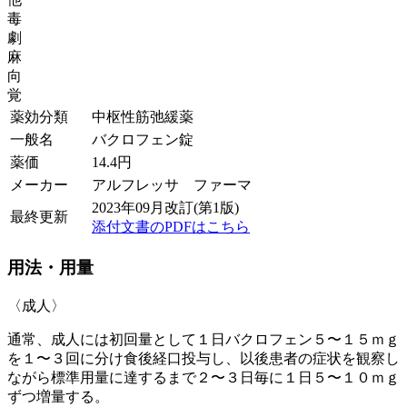
毒
劇
麻
向
覚
薬効分類
中枢性筋弛緩薬
一般名
バクロフェン錠
薬価
14.4
円
メーカー
アルフレッサ ファーマ
2023年09月改訂(第1版)
最終更新
添付文書のPDFはこちら
用法・用量
〈成人〉
通常、成人には初回量として１日バクロフェン５〜１５ｍｇ
を１〜３回に分け食後経口投与し、以後患者の症状を観察し
ながら標準用量に達するまで２〜３日毎に１日５〜１０ｍｇ
ずつ増量する。