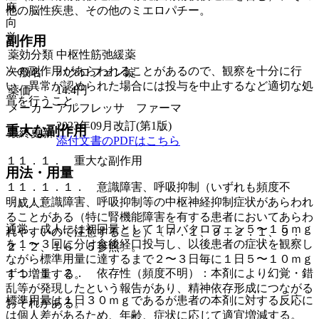
麻
他の脳性疾患、その他のミエロパチー。
向
覚
副作用
薬効分類
中枢性筋弛緩薬
次の副作用があらわれることがあるので、観察を十分に行
一般名
バクロフェン錠
い、異常が認められた場合には投与を中止するなど適切な処
薬価
14.4
円
置を行うこと。
メーカー
アルフレッサ ファーマ
2023年09月改訂(第1版)
重大な副作用
最終更新
添付文書のPDFはこちら
１１．１． 重大な副作用
用法・用量
１１．１．１． 意識障害、呼吸抑制（いずれも頻度不
明）：意識障害、呼吸抑制等の中枢神経抑制症状があらわれ
〈成人〉
ることがある（特に腎機能障害を有する患者においてあらわ
通常、成人には初回量として１日バクロフェン５〜１５ｍｇ
れやすいので注意すること）〔７．１、９．２．１、９．
を１〜３回に分け食後経口投与し、以後患者の症状を観察し
２．２、１６．５参照〕。
ながら標準用量に達するまで２〜３日毎に１日５〜１０ｍｇ
１１．１．２． 依存性（頻度不明）：本剤により幻覚・錯
ずつ増量する。
乱等が発現したという報告があり、精神依存形成につながる
標準用量は１日３０ｍｇであるが患者の本剤に対する反応に
おそれがある。
は個人差があるため、年齢、症状に応じて適宜増減する。