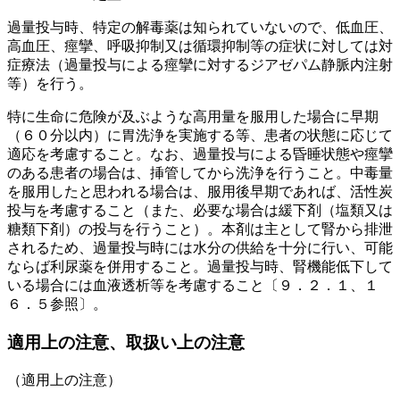
過量投与時、特定の解毒薬は知られていないので、低血圧、
高血圧、痙攣、呼吸抑制又は循環抑制等の症状に対しては対
症療法（過量投与による痙攣に対するジアゼパム静脈内注射
等）を行う。
特に生命に危険が及ぶような高用量を服用した場合に早期
（６０分以内）に胃洗浄を実施する等、患者の状態に応じて
適応を考慮すること。なお、過量投与による昏睡状態や痙攣
のある患者の場合は、挿管してから洗浄を行うこと。中毒量
を服用したと思われる場合は、服用後早期であれば、活性炭
投与を考慮すること（また、必要な場合は緩下剤（塩類又は
糖類下剤）の投与を行うこと）。本剤は主として腎から排泄
されるため、過量投与時には水分の供給を十分に行い、可能
ならば利尿薬を併用すること。過量投与時、腎機能低下して
いる場合には血液透析等を考慮すること〔９．２．１、１
６．５参照〕。
適用上の注意、取扱い上の注意
（適用上の注意）