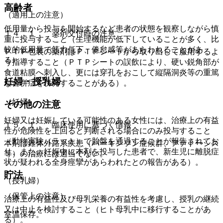
高齢者
（適用上の注意）
低用量から投与を開始するなど患者の状態を観察しながら慎
１４．１． 薬剤交付時の注意
重に投与すること（生理機能が低下していることが多く、比
較的低用量で筋力低下、倦怠感等があらわれることがあ
ＰＴＰ包装の薬剤はＰＴＰシートから取り出して服用するよ
る）。
う指導すること（ＰＴＰシートの誤飲により、硬い鋭角部が
食道粘膜へ刺入し、更には穿孔をおこして縦隔洞炎等の重篤
妊婦・授乳婦
な合併症を併発することがある）。
（妊婦）
その他の注意
妊婦又は妊娠している可能性のある女性には、治療上の有益
１５．１． 臨床使用に基づく情報
性が危険性を上回ると判断される場合にのみ投与すること
（動物実験（ラット）で胎盤を通過することが報告されてお
本剤は錐体外路系疾患（パーキンソン症候群、アテトーシス
り、また、妊娠中に本剤を投与した患者で、新生児に離脱症
等）の治療には適当でない。
状が疑われる全身痙攣があらわれたとの報告がある）。
貯法
（授乳婦）
（保管上の注意）
治療上の有益性及び母乳栄養の有益性を考慮し、授乳の継続
又は中止を検討すること（ヒト母乳中に移行することがあ
室温保存。
る）。