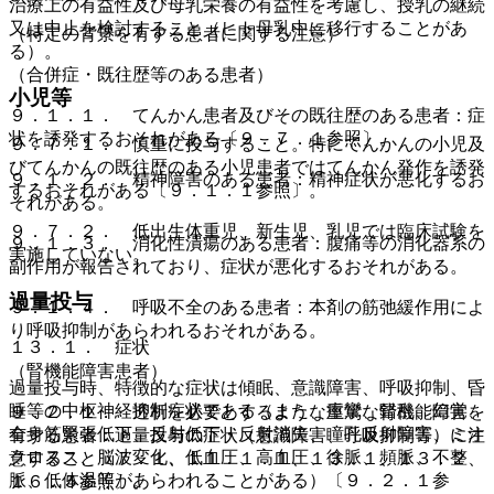
治療上の有益性及び母乳栄養の有益性を考慮し、授乳の継続
又は中止を検討すること（ヒト母乳中に移行することがあ
（特定の背景を有する患者に関する注意）
る）。
（合併症・既往歴等のある患者）
小児等
９．１．１． てんかん患者及びその既往歴のある患者：症
状を誘発するおそれがある〔９．７．１参照〕。
９．７．１． 慎重に投与すること。特にてんかんの小児及
びてんかんの既往歴のある小児患者ではてんかん発作を誘発
９．１．２． 精神障害のある患者：精神症状が悪化するお
するおそれがある〔９．１．１参照〕。
それがある。
９．７．２． 低出生体重児、新生児、乳児では臨床試験を
９．１．３． 消化性潰瘍のある患者：腹痛等の消化器系の
実施していない。
副作用が報告されており、症状が悪化するおそれがある。
過量投与
９．１．４． 呼吸不全のある患者：本剤の筋弛緩作用によ
り呼吸抑制があらわれるおそれがある。
１３．１． 症状
（腎機能障害患者）
過量投与時、特徴的な症状は傾眠、意識障害、呼吸抑制、昏
睡等の中枢神経抑制症状である（また、痙攣、錯乱、幻覚、
９．２．１． 透析を必要とするような重篤な腎機能障害を
全身筋緊張低下、反射低下・反射消失、瞳孔反射障害、ミオ
有する患者：過量投与の症状（意識障害、呼吸抑制等）に注
クロヌス、脳波変化、低血圧、高血圧、徐脈、頻脈、不整
意すること〔７．１、１１．１．１、１３．１、１３．２、
脈、低体温等があらわれることがある）〔９．２．１参
１６．５参照〕。