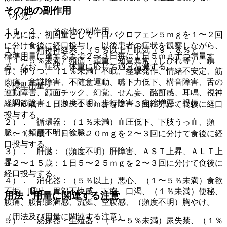
その他の副作用
〈小児〉
１１．２． その他の副作用
小児には、初回量として１日バクロフェン５ｍｇを１〜２回
に分け食後に経口投与し、以後患者の症状を観察しながら、
１）． 精神神経系：（５％以上）眠気（９．８％）、
標準用量に達するまで２〜３日毎に１日５ｍｇずつ増量す
（１〜５％未満）頭痛・頭重、知覚異常（しびれ等）、鎮
る。なお、症状、体重に応じて適宜増減する。
静、抑うつ、（１％未満）不眠、痙攣発作、情緒不安定、筋
肉痛、意識障害、不随意運動、嚥下力低下、構音障害、舌の
＜標準用量＞
運動障害、顔面チック、幻覚、せん妄、酩酊感、耳鳴、視神
経調節障害、（頻度不明）歩行障害、痙縮増悪、眼振。
４〜６歳：１日５〜１５ｍｇを２〜３回に分けて食後に経口
投与する。
２）． 循環器：（１％未満）血圧低下、下肢うっ血、頻
脈、（頻度不明）徐脈。
７〜１１歳：１日５〜２０ｍｇを２〜３回に分けて食後に経
口投与する。
３）． 肝臓：（頻度不明）肝障害、ＡＳＴ上昇、ＡＬＴ上
昇。
１２〜１５歳：１日５〜２５ｍｇを２〜３回に分けて食後に
経口投与する。
４）． 消化器：（５％以上）悪心、（１〜５％未満）食欲
不振、嘔吐、胃部不快感、下痢、口渇、（１％未満）便秘、
用法・用量に関連する注意
腹痛、腹部膨満感、流涎、空腹感、（頻度不明）胸やけ。
（用法及び用量に関連する注意）
５）． 泌尿器・生殖器：（１〜５％未満）尿失禁、（１％