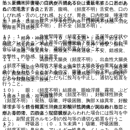
熱、肝機能障害等の症状が再燃あるいは遷延化することがあ
１％未満＊）便秘、口内炎、消化不良、食欲不振、口唇のあ
るので注意すること）。
れ、黒毛舌、舌炎、舌苔、腹鳴、（頻度不明）舌変色、口の
しびれ感・舌のしびれ感、おくび、胃炎、口内乾燥、唾液増
１１．１．４． 肝炎（頻度不明）、肝機能障害（頻度不
加、膵炎、鼓腸放屁、アフタ性口内炎、口腔内不快感、消化
明）、黄疸（頻度不明）、肝不全（頻度不明）。
管障害、口唇炎。
１１．１．５． 急性腎障害（頻度不明）：乏尿等の症状や
８）． 精神・神経系：（０．１％未満＊）頭痛、めまい、
血中クレアチニン値上昇等の腎機能低下所見が認められた場
傾眠、感覚鈍麻、不眠症、（頻度不明）失神、痙攣、振戦、
合には、投与を中止し、適切な処置を行うこと。
※※※激越、嗅覚異常、無嗅覚、神経過敏、不安、錯感覚、
攻撃性、灼熱感、味覚異常。
１１．１．６． 偽膜性大腸炎（頻度不明）、出血性大腸炎
（頻度不明）：偽膜性大腸炎、出血性大腸炎等の重篤な大腸
９）． 感染症：（０．１％未満＊）カンジダ症、（頻度不
炎があらわれることがあるので、腹痛、頻回の下痢、血便等
明）真菌感染、胃腸炎、咽頭炎、皮膚感染、肺炎、β溶血性
があらわれた場合にはただちに投与を中止し、適切な処置を
レンサ球菌感染、膣炎。
行うこと。
１０）． 眼：（頻度不明）結膜炎、眼瞼浮腫、霧視、ぶど
１１．１．７． 間質性肺炎（頻度不明）、好酸球性肺炎
う膜炎、眼痛、視力障害。
（頻度不明）：発熱、咳嗽、呼吸困難、胸部Ｘ線異常、好酸
球増多等を伴う間質性肺炎、好酸球性肺炎があらわれること
１１）． 筋骨格系：（頻度不明）筋肉痛、関節痛、頚部
があるので、このような症状があらわれた場合には投与を中
痛、背部痛、四肢痛、関節腫脹。
止し、副腎皮質ホルモン剤の投与等の適切な処置を行うこ
１２）． 呼吸器：（０．１％未満＊）咳嗽、呼吸困難、
と。
（頻度不明）鼻出血、アレルギー性鼻炎、くしゃみ、ラ音、