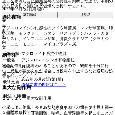
き」を参照し、抗菌薬投与の必要性を判断した上で、本剤の
マクロライド系抗生物質
投与が適切と判断される場合に投与すること。
2022年06月改訂(第1版)
薬剤情報
後発品
適応菌種
先
毒
アジスロマイシンに感性のブドウ球菌属、レンサ球菌属、肺
劇
炎球菌、モラクセラ・カタラーリス（ブランハメラ・カタラ
麻
ーリス）、インフルエンザ菌、肺炎クラミジア（クラミジ
向
ア・ニューモニエ）、マイコプラズマ属。
覚
薬効分類
マクロライド系抗生物質
副作用
一般名
アジスロマイシン水和物細粒
次の副作用があらわれることがあるので、観察を十分に行
薬価
113.2
円
い、異常が認められた場合には投与を中止するなど適切な処
メーカー
ファイザー
置を行うこと。
2022年06月改訂(第1版)
最終更新
添付文書のPDFはこちら
重大な副作用
用法・用量
１１．１． 重大な副作用
小児には、体重１ｋｇあたり１０ｍｇ（力価）を１日１回、
１１．１．１． ショック（頻度不明）、アナフィラキシー
３日間経口投与する。
（頻度不明）：呼吸困難、喘鳴、血管浮腫等を起こすことが