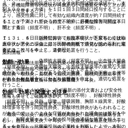
７．２． 外国の臨床における体内動態試験の成績から、本
熱、肝機能障害等の症状が再燃あるいは遷延化することがあ
剤５００ｍｇ（力価）を１日１回３日間経口投与することに
るので注意すること）。
より、感受性菌に対して有効な組織内濃度が約７日間持続す
ることが予測されているので、治療に必要な投与期間は３日
１１．１．４． 肝炎（頻度不明）、肝機能障害（頻度不
間とする。
明）、黄疸（頻度不明）、肝不全（頻度不明）。
７．３． ４日目以降においても臨床症状が不変もしくは臨
１１．１．５． 急性腎障害（頻度不明）：乏尿等の症状や
床症状が悪化の場合には、医師の判断で適切な他の薬剤に変
血中クレアチニン値上昇等の腎機能低下所見が認められた場
更すること〔１６．７．２参照〕。
合には、投与を中止し、適切な処置を行うこと。
薬剤情報
１１．１．６． 偽膜性大腸炎（頻度不明）、出血性大腸炎
効能・効果
薬剤写真、用法用量、効能効果や後発品の情報が一度に参照
（頻度不明）：偽膜性大腸炎、出血性大腸炎等の重篤な大腸
でき、関連情報へ簡単にアクセスができます。
炎があらわれることがあるので、腹痛、頻回の下痢、血便等
咽頭炎・喉頭炎、扁桃炎（扁桃周囲炎、扁桃周囲膿瘍を含
があらわれた場合にはただちに投与を中止し、適切な処置を
一般名、製品名どちらでも検索可能！
む）、急性気管支炎、肺炎、肺膿瘍、中耳炎。
行うこと。
※ ご使用いただく際に、必ず最新の添付文書および安全性
効能・効果に関連する注意
１１．１．７． 間質性肺炎（頻度不明）、好酸球性肺炎
情報も併せてご確認下さい。
（頻度不明）：発熱、咳嗽、呼吸困難、胸部Ｘ線異常、好酸
（効能又は効果に関連する注意）
球増多等を伴う間質性肺炎、好酸球性肺炎があらわれること
があるので、このような症状があらわれた場合には投与を中
〈咽頭・喉頭炎、扁桃炎（扁桃周囲炎、扁桃周囲膿瘍を含
止し、副腎皮質ホルモン剤の投与等の適切な処置を行うこ
む）、急性気管支炎、中耳炎〉「抗微生物薬適正使用の手引
と。
き」を参照し、抗菌薬投与の必要性を判断した上で、本剤の
※本製品は疾病の診断・治療・予防を目的としたプログラム