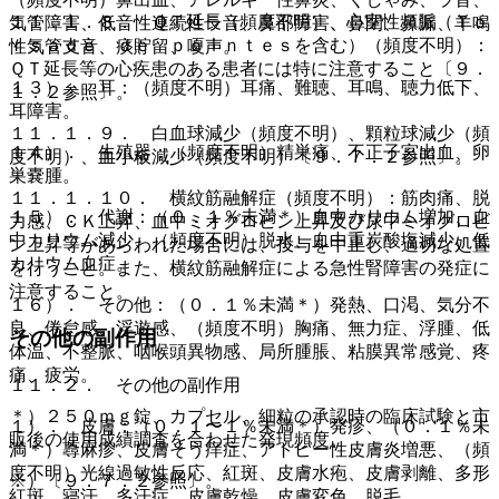
１１．１．８． ＱＴ延長（頻度不明）、心室性頻脈（Ｔｏ
気管障害、低音性連続性ラ音、鼻部障害、鼻閉、鼻漏、羊鳴
ｒｓａｄｅ ｄｅ ｐｏｉｎｔｅｓを含む）（頻度不明）：
性気管支音、痰貯留、嗄声。
ＱＴ延長等の心疾患のある患者には特に注意すること〔９．
１３）． 耳：（頻度不明）耳痛、難聴、耳鳴、聴力低下、
１．２参照〕。
耳障害。
１１．１．９． 白血球減少（頻度不明）、顆粒球減少（頻
１４）． 生殖器：（頻度不明）精巣痛、不正子宮出血、卵
度不明）、血小板減少（頻度不明）〔９．７．２参照〕。
巣嚢腫。
１１．１．１０． 横紋筋融解症（頻度不明）：筋肉痛、脱
１５）． 代謝：（０．１％未満＊）血中カリウム増加、血
力感、ＣＫ上昇、血中ミオグロビン上昇及び尿中ミオグロビ
中カリウム減少、（頻度不明）脱水、血中重炭酸塩減少、低
ン上昇等があらわれた場合には、投与を中止し、適切な処置
カリウム血症。
を行うこと。また、横紋筋融解症による急性腎障害の発症に
注意すること。
１６）． その他：（０．１％未満＊）発熱、口渇、気分不
良、倦怠感、浮遊感、（頻度不明）胸痛、無力症、浮腫、低
その他の副作用
体温、不整脈、咽喉頭異物感、局所腫脹、粘膜異常感覚、疼
痛、疲労。
１１．２． その他の副作用
＊）２５０ｍｇ錠、カプセル、細粒の承認時の臨床試験と市
１）． 皮膚：（０．１〜１％未満＊）発疹、（０．１％未
販後の使用成績調査を合わせた発現頻度。
満＊）蕁麻疹、皮膚そう痒症、アトピー性皮膚炎増悪、（頻
度不明）光線過敏性反応、紅斑、皮膚水疱、皮膚剥離、多形
※）〔９．７．２参照〕。
紅斑、寝汗、多汗症、皮膚乾燥、皮膚変色、脱毛。