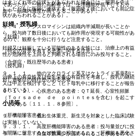
は水ぶくれ等の症状］があらわれた場合には、服用を中止
であったが、一般に高齢者では、生理機能が低下しており、
し、ただちに医師に連絡する（服用終了後においても前記症
血中・組織内濃度が高くなることがある）。
状があらわれることがある）。
妊婦・授乳婦
８．４． アジスロマイシンは組織内半減期が長いことか
ら、投与終了数日後においても副作用が発現する可能性があ
（妊婦）
るので、観察を十分に行うなど注意すること。
妊婦又は妊娠している可能性のある女性には、治療上の有益
（特定の背景を有する患者に関する注意）
性が危険性を上回ると判断される場合にのみ投与すること。
（合併症・既往歴等のある患者）
（授乳婦）
９．１．１． 他のマクロライド系又はケトライド系薬剤に
治療上の有益性及び母乳栄養の有益性を考慮し、授乳の継続
対し過敏症の既往歴のある患者。
又は中止を検討すること（ヒト母乳中に移行することが報告
されている）。
９．１．２． 心疾患のある患者：ＱＴ延長、心室性頻脈
（Ｔｏｒｓａｄｅ ｄｅ ｐｏｉｎｔｅｓを含む）を起こす
小児等
ことがある〔１１．１．８参照〕。
（肝機能障害患者）
９．７．１． 低出生体重児、新生児を対象とした臨床試験
は実施していない。
９．３．１． 高度肝機能障害のある患者：投与量並びに投
与間隔に留意するなど慎重に投与すること（肝機能を悪化さ
９．７．２． 白血球数減少が認められることがあるので、