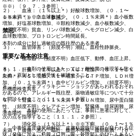
※※）〔９．７．３参照〕。
２）． 血液：（１％以上＊）好酸球数増加、（０．１〜
１％未満＊）※白血球数減少、（０．１％未満＊）血小板数
※※※）〔９．７．４参照〕。
増加、好塩基球数増加、※顆粒球数減少、血小板数減少、
（頻度不明）貧血、リンパ球数減少、ヘモグロビン減少、白
禁忌
血球数増加、プロトロンビン時間延長。
本剤の成分に対し過敏症の既往歴のある患者。
３）． 血管障害：（頻度不明）潮紅、血栓性静脈炎。
重要な基本的注意
４）． 循環器：（頻度不明）血圧低下、動悸、血圧上昇。
８．１． 本剤の使用にあたっては、耐性菌の発現等を防ぐ
５）． 肝臓：（１％以上＊）ＡＬＴ増加、（０．１〜１％
ため、原則として感受性を確認すること。
未満＊）ＡＳＴ増加、ＡＬＰ増加、γ−ＧＴＰ増加、ＬＤＨ増
加、（０．１％未満＊）血中ビリルビン増加、（頻度不明）
８．２． アナフィラキシー・ショックがあらわれるおそれ
肝機能検査異常。
があるので、アレルギー既往歴、薬物過敏症等について十分
な問診を行うこと〔１１．１．１参照〕。
６）． 腎臓：（０．１％未満＊）ＢＵＮ増加、尿中蛋白陽
性、（頻度不明）クレアチニン増加、腎臓痛、排尿困難、尿
８．３． 本剤の使用にあたっては、事前に患者に対して、
潜血陽性、頻尿。
次の点を指導すること〔１１．１．２参照〕。
７）． 消化器：（１％以上＊）※※下痢、（０．１〜１％
・ 中毒性表皮壊死融解症、皮膚粘膜眼症候群が疑われる症
未満＊）腹痛、悪心、嘔吐、腹部不快感、腹部膨満、（０．
状［発疹に加え、粘膜（口唇、眼、外陰部）のびらんあるい