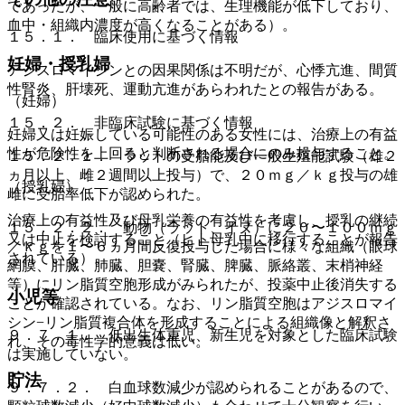
であったが、一般に高齢者では、生理機能が低下しており、
血中・組織内濃度が高くなることがある）。
１５．１． 臨床使用に基づく情報
妊婦・授乳婦
アジスロマイシンとの因果関係は不明だが、心悸亢進、間質
性腎炎、肝壊死、運動亢進があらわれたとの報告がある。
（妊婦）
１５．２． 非臨床試験に基づく情報
妊婦又は妊娠している可能性のある女性には、治療上の有益
性が危険性を上回ると判断される場合にのみ投与すること。
１５．２．１． ラットの受胎能及び一般生殖能試験（雄２
ヵ月以上、雌２週間以上投与）で、２０ｍｇ／ｋｇ投与の雄
（授乳婦）
雌に受胎率低下が認められた。
治療上の有益性及び母乳栄養の有益性を考慮し、授乳の継続
１５．２．２． 動物（ラット、イヌ）に２０〜１００ｍｇ
又は中止を検討すること（ヒト母乳中に移行することが報告
／ｋｇを１〜６ヵ月間反復投与した場合に様々な組織（眼球
されている）。
網膜、肝臓、肺臓、胆嚢、腎臓、脾臓、脈絡叢、末梢神経
等）にリン脂質空胞形成がみられたが、投薬中止後消失する
小児等
ことが確認されている。なお、リン脂質空胞はアジスロマイ
シン−リン脂質複合体を形成することによる組織像と解釈さ
９．７．１． 低出生体重児、新生児を対象とした臨床試験
れ、その毒性学的意義は低い。
は実施していない。
貯法
９．７．２． 白血球数減少が認められることがあるので、