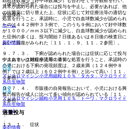
顆粒球数減少（好中球数減少）も合わせて十分観察を行い、
（保管上の注意）
異常が認められた場合には投与を中止し、必要があれば、他
の抗菌薬に切り替えた上、症状に応じて対症療法等の適切な
室温保存。
処置を行うこと。承認時に、小児で白血球数減少が認められ
たのは４４２例中３３例で、このうち９例において好中球数
ホーム
が１０００／ｍｍ３以下に減少し、白血球数減少が認められ
た症例の多くは、投与開始７日後あるいは８日後の検査日に
薬剤情報
おいて回復がみられた〔１１．１．９、１１．２参照〕。
９．７．３． 下痢が認められた場合には症状に応じて投与
ジスロマック細粒小児用１０％
中止あるいは対症療法等の適切な処置を行うこと。承認時の
小児における下痢の発現頻度は、２歳未満（１２４例中８
例）では２歳以上（６０２例中６例）と比べて高い〔１１．
アジスロマイシン小児用細粒１０％「タカタ」
マクロライド
２参照〕。
系抗生物質
９．７．４． 市販後の自発報告において、小児における興
奮の報告が成人に比べて多い傾向が認められている〔１１．
アジスロマイシン細粒小児用１０％「トーワ」
マクロライド
２参照〕。
系抗生物質
ホーム
過量投与
１３．１． 症状
薬剤情報