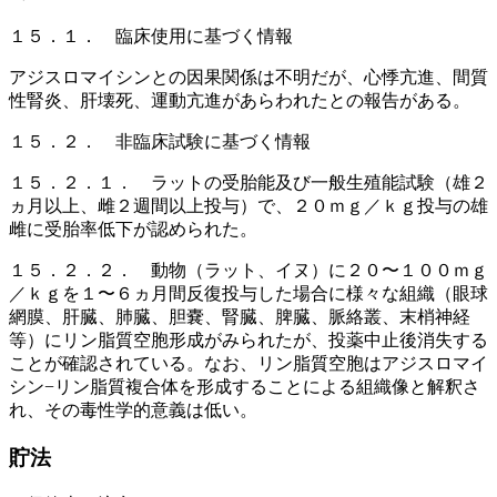
１５．１． 臨床使用に基づく情報
アジスロマイシンとの因果関係は不明だが、心悸亢進、間質
性腎炎、肝壊死、運動亢進があらわれたとの報告がある。
１５．２． 非臨床試験に基づく情報
１５．２．１． ラットの受胎能及び一般生殖能試験（雄２
ヵ月以上、雌２週間以上投与）で、２０ｍｇ／ｋｇ投与の雄
雌に受胎率低下が認められた。
１５．２．２． 動物（ラット、イヌ）に２０〜１００ｍｇ
／ｋｇを１〜６ヵ月間反復投与した場合に様々な組織（眼球
網膜、肝臓、肺臓、胆嚢、腎臓、脾臓、脈絡叢、末梢神経
等）にリン脂質空胞形成がみられたが、投薬中止後消失する
ことが確認されている。なお、リン脂質空胞はアジスロマイ
シン−リン脂質複合体を形成することによる組織像と解釈さ
れ、その毒性学的意義は低い。
貯法