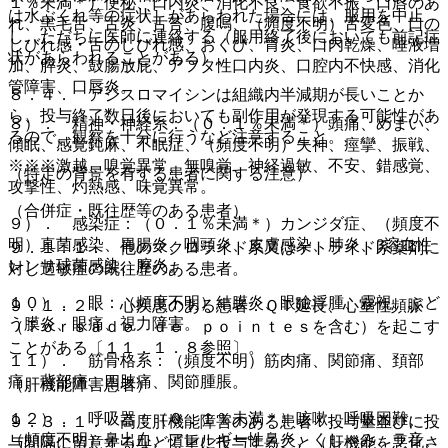
１％未満＊）便秘、口内炎、消化不良、食欲不振、口唇のあ
は水ぶくれ等の症状］があらわれた場合には、服用を中止
れ、黒毛舌、舌炎、舌苔、腹鳴、（頻度不明）舌変色、口の
し、ただちに医師に連絡する（服用終了後においても前記症
しびれ感・舌のしびれ感、おくび、胃炎、口内乾燥、唾液増
状があらわれることがある）。
加、膵炎、鼓腸放屁、アフタ性口内炎、口腔内不快感、消化
管障害、口唇炎。
８．４． アジスロマイシンは組織内半減期が長いことか
ら、投与終了数日後においても副作用が発現する可能性があ
８）． 精神・神経系：（０．１％未満＊）頭痛、めまい、
るので、観察を十分に行うなど注意すること。
傾眠、感覚鈍麻、不眠症、（頻度不明）失神、痙攣、振戦、
※※※激越、嗅覚異常、無嗅覚、神経過敏、不安、錯感覚、
（特定の背景を有する患者に関する注意）
攻撃性、灼熱感、味覚異常。
（合併症・既往歴等のある患者）
９）． 感染症：（０．１％未満＊）カンジダ症、（頻度不
明）真菌感染、胃腸炎、咽頭炎、皮膚感染、肺炎、β溶血性
９．１．１． 他のマクロライド系又はケトライド系薬剤に
レンサ球菌感染、膣炎。
対し過敏症の既往歴のある患者。
１０）． 眼：（頻度不明）結膜炎、眼瞼浮腫、霧視、ぶど
９．１．２． 心疾患のある患者：ＱＴ延長、心室性頻脈
う膜炎、眼痛、視力障害。
（Ｔｏｒｓａｄｅ ｄｅ ｐｏｉｎｔｅｓを含む）を起こす
ことがある〔１１．１．８参照〕。
１１）． 筋骨格系：（頻度不明）筋肉痛、関節痛、頚部
痛、背部痛、四肢痛、関節腫脹。
（肝機能障害患者）
１２）． 呼吸器：（０．１％未満＊）咳嗽、呼吸困難、
９．３．１． 高度肝機能障害のある患者：投与量並びに投
（頻度不明）鼻出血、アレルギー性鼻炎、くしゃみ、ラ音、
与間隔に留意するなど慎重に投与すること（肝機能を悪化さ