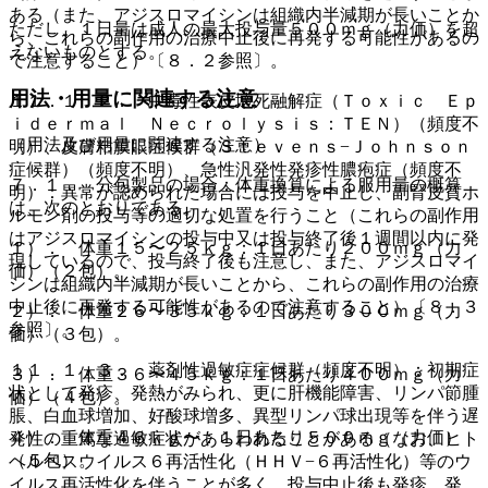
ある（また、アジスロマイシンは組織内半減期が長いことか
ただし、１日量は成人の最大投与量５００ｍｇ（力価）を超
ら、これらの副作用の治療中止後に再発する可能性があるの
えないものとする。
で注意すること）〔８．２参照〕。
用法・用量に関連する注意
１１．１．２． 中毒性表皮壊死融解症（Ｔｏｘｉｃ Ｅｐ
ｉｄｅｒｍａｌ Ｎｅｃｒｏｌｙｓｉｓ：ＴＥＮ）（頻度不
（用法及び用量に関連する注意）
明）、皮膚粘膜眼症候群（Ｓｔｅｖｅｎｓ−Ｊｏｈｎｓｏｎ
症候群）（頻度不明）、急性汎発性発疹性膿疱症（頻度不
７．１． 分包製品の場合：体重換算による服用量の概算
明）：異常が認められた場合には投与を中止し、副腎皮質ホ
は、次のとおりである。
ルモン剤の投与等の適切な処置を行うこと（これらの副作用
はアジスロマイシンの投与中又は投与終了後１週間以内に発
１）． 体重１５〜２５ｋｇ：１日あたり２００ｍｇ（力
現しているので、投与終了後も注意し、また、アジスロマイ
価）（２包）。
シンは組織内半減期が長いことから、これらの副作用の治療
中止後に再発する可能性があるので注意すること）〔８．３
２）． 体重２６〜３５ｋｇ：１日あたり３００ｍｇ（力
参照〕。
価）（３包）。
１１．１．３． 薬剤性過敏症症候群（頻度不明）：初期症
３）． 体重３６〜４５ｋｇ：１日あたり４００ｍｇ（力
状として発疹、発熱がみられ、更に肝機能障害、リンパ節腫
価）（４包）。
脹、白血球増加、好酸球増多、異型リンパ球出現等を伴う遅
４）． 体重４６ｋｇ〜：１日あたり５００ｍｇ（力価）
発性の重篤な過敏症状があらわれることがある（なお、ヒト
（５包）。
ヘルペスウイルス６再活性化（ＨＨＶ−６再活性化）等のウ
イルス再活性化を伴うことが多く、投与中止後も発疹、発