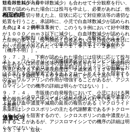
せるおそれがある）。
顆粒球数減少（好中球数減少）も合わせて十分観察を行い、
異常が認められた場合には投与を中止し、必要があれば、他
相互作用
の抗菌薬に切り替えた上、症状に応じて対症療法等の適切な
処置を行うこと。承認時に、小児で白血球数減少が認められ
１０．２． 併用注意：
たのは４４２例中３３例で、このうち９例において好中球数
が１０００／ｍｍ３以下に減少し、白血球数減少が認められ
１）． 制酸剤（水酸化マグネシウム、水酸化アルミニウ
た症例の多くは、投与開始７日後あるいは８日後の検査日に
ム）［アジスロマイシンの最高血中濃度低下の報告がある
おいて回復がみられた〔１１．１．９、１１．２参照〕。
（機序不明）］。
９．７．３． 下痢が認められた場合には症状に応じて投与
２）． ワルファリン［国際標準化プロトロンビン比上昇の
中止あるいは対症療法等の適切な処置を行うこと。承認時の
報告がある（マクロライド系薬剤はワルファリンの肝臓にお
小児における下痢の発現頻度は、２歳未満（１２４例中８
ける主たる代謝酵素であるチトクロームＰ４５０を阻害する
例）では２歳以上（６０２例中６例）と比べて高い〔１１．
ので、ワルファリンの作用が増強することがあるが、アジス
２参照〕。
ロマイシンでの機序の詳細は明らかではない）］。
９．７．４． 市販後の自発報告において、小児における興
３）． シクロスポリン［シクロスポリンの最高血中濃度の
奮の報告が成人に比べて多い傾向が認められている〔１１．
上昇及び血中濃度半減期の延長の報告がある（マクロライド
２参照〕。
系薬剤はシクロスポリンの主たる代謝酵素であるチトクロー
ムＰ４５０を阻害するので、シクロスポリンの血中濃度が上
過量投与
昇することがあるが、アジスロマイシンでの機序の詳細は明
らかではない）］。
１３．１． 症状