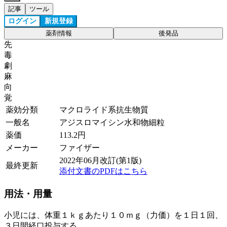
記事
ツール
ログイン
新規登録
薬剤情報
後発品
先
毒
劇
麻
向
覚
薬効分類
マクロライド系抗生物質
一般名
アジスロマイシン水和物細粒
薬価
113.2
円
メーカー
ファイザー
2022年06月改訂(第1版)
最終更新
添付文書のPDFはこちら
用法・用量
小児には、体重１ｋｇあたり１０ｍｇ（力価）を１日１回、
３日間経口投与する。