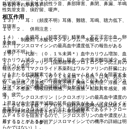
気管障害、低音性連続性ラ音、鼻部障害、鼻閉、鼻漏、羊鳴
せるおそれがある）。
性気管支音、痰貯留、嗄声。
相互作用
１３）． 耳：（頻度不明）耳痛、難聴、耳鳴、聴力低下、
耳障害。
１０．２． 併用注意：
１４）． 生殖器：（頻度不明）精巣痛、不正子宮出血、卵
１）． 制酸剤（水酸化マグネシウム、水酸化アルミニウ
巣嚢腫。
ム）［アジスロマイシンの最高血中濃度低下の報告がある
（機序不明）］。
１５）． 代謝：（０．１％未満＊）血中カリウム増加、血
中カリウム減少、（頻度不明）脱水、血中重炭酸塩減少、低
２）． ワルファリン［国際標準化プロトロンビン比上昇の
カリウム血症。
報告がある（マクロライド系薬剤はワルファリンの肝臓にお
ける主たる代謝酵素であるチトクロームＰ４５０を阻害する
１６）． その他：（０．１％未満＊）発熱、口渇、気分不
ので、ワルファリンの作用が増強することがあるが、アジス
良、倦怠感、浮遊感、（頻度不明）胸痛、無力症、浮腫、低
ロマイシンでの機序の詳細は明らかではない）］。
体温、不整脈、咽喉頭異物感、局所腫脹、粘膜異常感覚、疼
痛、疲労。
３）． シクロスポリン［シクロスポリンの最高血中濃度の
上昇及び血中濃度半減期の延長の報告がある（マクロライド
＊）２５０ｍｇ錠、カプセル、細粒の承認時の臨床試験と市
系薬剤はシクロスポリンの主たる代謝酵素であるチトクロー
販後の使用成績調査を合わせた発現頻度。
ムＰ４５０を阻害するので、シクロスポリンの血中濃度が上
昇することがあるが、アジスロマイシンでの機序の詳細は明
※）〔９．７．２参照〕。
らかではない）］。