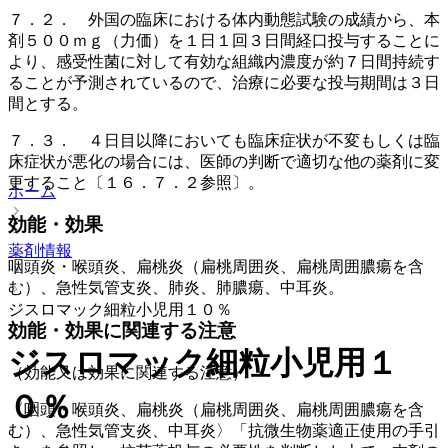
７．２． 外国の臨床における体内動態試験の成績から、本
剤５００ｍｇ（力価）を１日１回３日間経口投与することに
より、感受性菌に対して有効な組織内濃度が約７日間持続す
ることが予測されているので、治療に必要な投与期間は３日
間とする。
７．３． ４日目以降においても臨床症状が不変もしくは臨
床症状が悪化の場合には、医師の判断で適切な他の薬剤に変
更すること〔１６．７．２参照〕。
ホーム
効能・効果
薬剤情報
咽頭炎・喉頭炎、扁桃炎（扁桃周囲炎、扁桃周囲膿瘍を含
む）、急性気管支炎、肺炎、肺膿瘍、中耳炎。
ジスロマック細粒小児用１０％
効能・効果に関連する注意
ジスロマック細粒小児用１
（効能又は効果に関連する注意）
０％
〈咽頭・喉頭炎、扁桃炎（扁桃周囲炎、扁桃周囲膿瘍を含
む）、急性気管支炎、中耳炎〉「抗微生物薬適正使用の手引