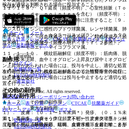
投与が適切と判断される場合に投与すること。
ではありません。
１１．１．８． ＱＴ延長（頻度不明）、心室性頻脈（Ｔｏ
ｒｓａｄｅ ｄｅ ｐｏｉｎｔｅｓを含む）（頻度不明）：
適応菌種
ＱＴ延長等の心疾患のある患者には特に注意すること〔９．
１．２参照〕。
アジスロマイシンに感性のブドウ球菌属、レンサ球菌属、肺
ホーム
ノート
炎球菌、モラクセラ・カタラーリス（ブランハメラ・カタラ
１１．１．９． 白血球減少（頻度不明）、顆粒球減少（頻
表・計算
レジメン
CTCAE
抗菌薬ガイド
ERマニュ
ーリス）、インフルエンザ菌、肺炎クラミジア（クラミジ
度不明）、血小板減少（頻度不明）〔９．７．２参照〕。
アル
薬剤情報
ポスト
ア・ニューモニエ）、マイコプラズマ属。
１１．１．１０． 横紋筋融解症（頻度不明）：筋肉痛、脱
新規登録
副作用
力感、ＣＫ上昇、血中ミオグロビン上昇及び尿中ミオグロビ
ログイン
ン上昇等があらわれた場合には、投与を中止し、適切な処置
監修医師一覧
次の副作用があらわれることがあるので、観察を十分に行
を行うこと。また、横紋筋融解症による急性腎障害の発症に
UpToDate特別割引
い、異常が認められた場合には投与を中止するなど適切な処
注意すること。
運営会社
置を行うこと。
その他の副作用
© 2021 HOKUTO Inc. All rights reserved.
重大な副作用
利用規約
プライバシーポリシー
お問い合わせ
１１．２． その他の副作用
ホーム
表・計算
レジメン
CTCAE
抗菌薬ガイド
１１．１． 重大な副作用
ERマニュアル
薬剤情報
ポスト
１）． 皮膚：（０．１〜１％未満＊）発疹、（０．１％未
１１．１．１． ショック（頻度不明）、アナフィラキシー
満＊）蕁麻疹、皮膚そう痒症、アトピー性皮膚炎増悪、（頻
監修医師一覧
（頻度不明）：呼吸困難、喘鳴、血管浮腫等を起こすことが
度不明）光線過敏性反応、紅斑、皮膚水疱、皮膚剥離、多形
UpToDate特別割引