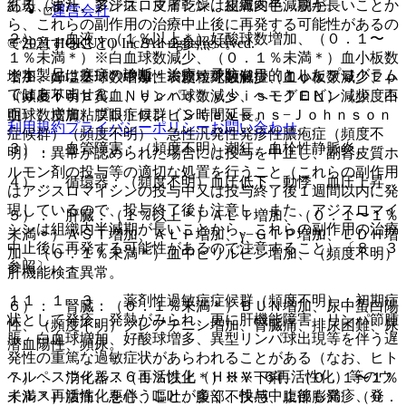
ある（また、アジスロマイシンは組織内半減期が長いことか
紅斑、寝汗、多汗症、皮膚乾燥、皮膚変色、脱毛。
運営会社
ら、これらの副作用の治療中止後に再発する可能性があるの
２）． 血液：（１％以上＊）好酸球数増加、（０．１〜
© 2021 HOKUTO Inc. All rights reserved.
で注意すること）〔８．２参照〕。
１％未満＊）※白血球数減少、（０．１％未満＊）血小板数
※本製品は疾病の診断・治療・予防を目的としたプログラム
１１．１．２． 中毒性表皮壊死融解症（Ｔｏｘｉｃ Ｅｐ
増加、好塩基球数増加、※顆粒球数減少、血小板数減少、
ではありません。
ｉｄｅｒｍａｌ Ｎｅｃｒｏｌｙｓｉｓ：ＴＥＮ）（頻度不
（頻度不明）貧血、リンパ球数減少、ヘモグロビン減少、白
明）、皮膚粘膜眼症候群（Ｓｔｅｖｅｎｓ−Ｊｏｈｎｓｏｎ
血球数増加、プロトロンビン時間延長。
利用規約
プライバシーポリシー
お問い合わせ
症候群）（頻度不明）、急性汎発性発疹性膿疱症（頻度不
３）． 血管障害：（頻度不明）潮紅、血栓性静脈炎。
明）：異常が認められた場合には投与を中止し、副腎皮質ホ
ルモン剤の投与等の適切な処置を行うこと（これらの副作用
４）． 循環器：（頻度不明）血圧低下、動悸、血圧上昇。
はアジスロマイシンの投与中又は投与終了後１週間以内に発
現しているので、投与終了後も注意し、また、アジスロマイ
５）． 肝臓：（１％以上＊）ＡＬＴ増加、（０．１〜１％
シンは組織内半減期が長いことから、これらの副作用の治療
未満＊）ＡＳＴ増加、ＡＬＰ増加、γ−ＧＴＰ増加、ＬＤＨ増
中止後に再発する可能性があるので注意すること）〔８．３
加、（０．１％未満＊）血中ビリルビン増加、（頻度不明）
参照〕。
肝機能検査異常。
１１．１．３． 薬剤性過敏症症候群（頻度不明）：初期症
６）． 腎臓：（０．１％未満＊）ＢＵＮ増加、尿中蛋白陽
状として発疹、発熱がみられ、更に肝機能障害、リンパ節腫
性、（頻度不明）クレアチニン増加、腎臓痛、排尿困難、尿
脹、白血球増加、好酸球増多、異型リンパ球出現等を伴う遅
潜血陽性、頻尿。
発性の重篤な過敏症状があらわれることがある（なお、ヒト
ヘルペスウイルス６再活性化（ＨＨＶ−６再活性化）等のウ
７）． 消化器：（１％以上＊）※※下痢、（０．１〜１％
イルス再活性化を伴うことが多く、投与中止後も発疹、発
未満＊）腹痛、悪心、嘔吐、腹部不快感、腹部膨満、（０．