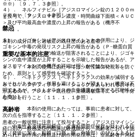
※※）〔９．７．３参照〕。
４）． ネルフィナビル［アジスロマイシン錠の１２００ｍ
※※※）〔９．７．４参照〕。
ｇ投与で、アジスロマイシン濃度・時間曲線下面積＜ＡＵＣ
＞及び平均最高血中濃度の上昇の報告がある（機序不
禁忌
明）］。
５）． ジゴキシン［アジスロマイシンとの併用により、ジ
本剤の成分に対し過敏症の既往歴のある患者。
ゴキシン中毒の発現リスク上昇の報告がある（Ｐ−糖蛋白質
を介したジゴキシンの輸送が阻害されることにより、ジゴキ
重要な基本的注意
シンの血中濃度が上昇することを示唆した報告があるが、ア
ジスロマイシンでの機序の詳細は明らかではない）］。
８．１． 本剤の使用にあたっては、耐性菌の発現等を防ぐ
ため、原則として感受性を確認すること。
６）． ベネトクラクス［ベネトクラクスの効果が減弱する
おそれがあるので、併用を避けることが望ましい（機序は不
８．２． アナフィラキシー・ショックがあらわれるおそれ
明であるが、ベネトクラクスの血中濃度が低下する可能性が
があるので、アレルギー既往歴、薬物過敏症等について十分
ある）］。
な問診を行うこと〔１１．１．１参照〕。
８．３． 本剤の使用にあたっては、事前に患者に対して、
高齢者
次の点を指導すること〔１１．１．２参照〕。
患者の一般状態に注意して投与すること（アジスロマイシン
・ 中毒性表皮壊死融解症、皮膚粘膜眼症候群が疑われる症
経口剤の一般感染症の臨床試験成績から、高齢者において認
状［発疹に加え、粘膜（口唇、眼、外陰部）のびらんあるい
められた副作用の種類及び副作用発現率は、非高齢者と同様