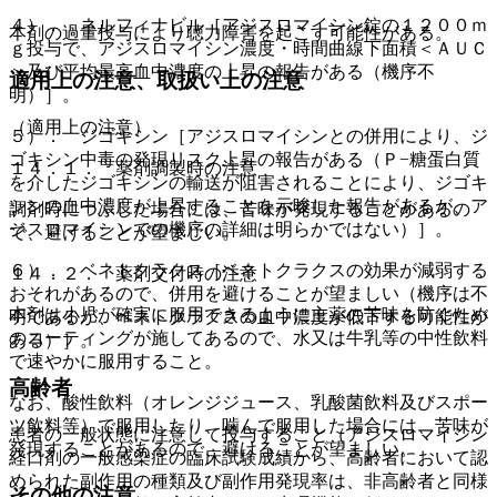
４）． ネルフィナビル［アジスロマイシン錠の１２００ｍ
本剤の過量投与により聴力障害を起こす可能性がある。
ｇ投与で、アジスロマイシン濃度・時間曲線下面積＜ＡＵＣ
＞及び平均最高血中濃度の上昇の報告がある（機序不
適用上の注意、取扱い上の注意
明）］。
（適用上の注意）
５）． ジゴキシン［アジスロマイシンとの併用により、ジ
ゴキシン中毒の発現リスク上昇の報告がある（Ｐ−糖蛋白質
１４．１． 薬剤調製時の注意
を介したジゴキシンの輸送が阻害されることにより、ジゴキ
シンの血中濃度が上昇することを示唆した報告があるが、ア
調剤時につぶした場合には、苦味が発現することがあるの
ジスロマイシンでの機序の詳細は明らかではない）］。
で、避けることが望ましい。
６）． ベネトクラクス［ベネトクラクスの効果が減弱する
１４．２． 薬剤交付時の注意
おそれがあるので、併用を避けることが望ましい（機序は不
本剤は小児が確実に服用できるように主薬の苦味を防ぐため
明であるが、ベネトクラクスの血中濃度が低下する可能性が
のコーティングが施してあるので、水又は牛乳等の中性飲料
ある）］。
で速やかに服用すること。
高齢者
なお、酸性飲料（オレンジジュース、乳酸菌飲料及びスポー
ツ飲料等）で服用したり、噛んで服用した場合には、苦味が
患者の一般状態に注意して投与すること（アジスロマイシン
発現することがあるので、避けることが望ましい。
経口剤の一般感染症の臨床試験成績から、高齢者において認
められた副作用の種類及び副作用発現率は、非高齢者と同様
その他の注意