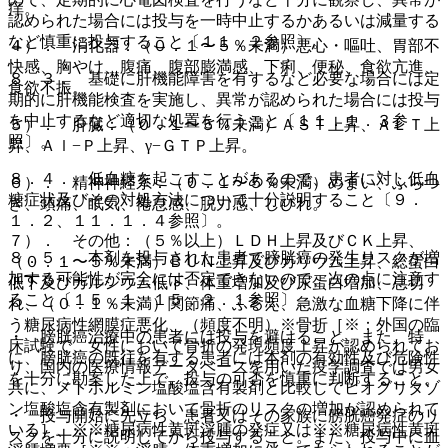
痒。
認められた場合には投与を一時中止するかあるいは減量する
など慎重に投与すること〔１１．２参照〕。
４）． 消化器：（０．１〜５％未満）悪心・嘔吐、胃部不
快感、胸やけ、腹痛、腹部膨満感、下痢、便秘、食欲亢進、
８．３． 基礎に肝機能障害を有するなど必要な場合には定
食欲不振。
期的に肝機能検査を実施し、異常が認められた場合には投与
を中止するなど適切な処置を行うこと〔１１．１．３参
５）． 肝臓：（０．１〜５％未満）ＡＳＴ上昇、ＡＬＴ上
照〕。
昇、Ａｌ−Ｐ上昇、γ−ＧＴＰ上昇。
８．４． 低血糖を起こすことがあるので、患者に対し低血
６）． 精神神経系：（０．１〜５％未満）めまい、ふらつ
糖症状及びその対処方法について十分説明すること〔９．
き、頭痛、眠気、倦怠感、脱力感、しびれ。
１．２、１１．１．４参照〕。
７）． その他：（５％以上）ＬＤＨ上昇及びＣＫ上昇、
８．５． 本剤を投与された患者で膀胱癌の発生リスクが増
（０．１〜５％未満）ＢＵＮ上昇及びカリウム上昇、総蛋白
加する可能性が完全には否定できないので、次の点に注意す
低下及びカルシウム低下、体重増加及び尿蛋白増加、息切
ること〔１５．１、１５．２．１参照〕。
れ、（０．１％未満）関節痛、ふるえ、急激な血糖下降に伴
う糖尿病性網膜症悪化、（頻度不明）※骨折［※：外国の臨
・ 膀胱癌治療中の患者には投与を避けること。また、特
床試験で、女性において骨折の発現頻度上昇が認められてお
に、膀胱癌の既往を有する患者には本剤の有効性及び危険性
り、国内の医療情報データベースを用いた疫学調査では男女
を十分に勘案した上で、投与の可否を慎重に判断すること。
共に、メトホルミン塩酸塩含有製剤と比較してピオグリタゾ
ン塩酸塩含有製剤において骨折のリスクの増加が認められて
・ 投与開始に先立ち、患者又はその家族に膀胱癌発症のリ
いる］、※※糖尿病性黄斑浮腫の発症又は※※糖尿病性黄斑
スクを十分に説明してから投与すること。また、投与中に血