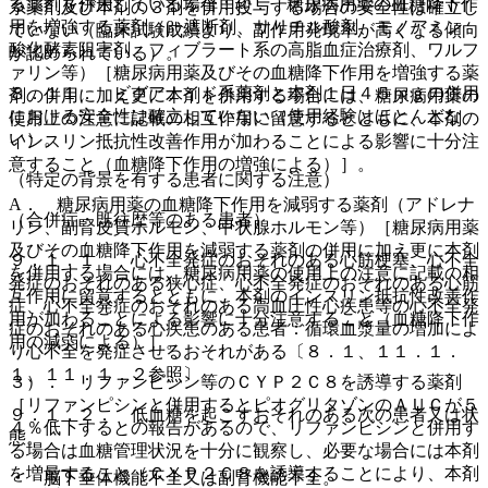
る薬剤を併用している場合：@． 糖尿病用薬の血糖降下作
系薬剤及び本剤の３剤を併用投与する場合の安全性は確立し
用を増強する薬剤（β−遮断剤、サリチル酸剤、モノアミン
ていない（臨床試験成績より、副作用発現率が高くなる傾向
酸化酵素阻害剤、フィブラート系の高脂血症治療剤、ワルフ
が認められている）。
ァリン等）［糖尿病用薬及びその血糖降下作用を増強する薬
８．１１． ビグアナイド系薬剤と本剤１日４５ｍｇの併用
剤の併用に加え更に本剤を併用する場合には、糖尿病用薬の
における安全性は確立していない（使用経験はほとんどな
使用上の注意に記載の相互作用に留意するとともに、本剤の
い）。
インスリン抵抗性改善作用が加わることによる影響に十分注
意すること（血糖降下作用の増強による）］。
（特定の背景を有する患者に関する注意）
A． 糖尿病用薬の血糖降下作用を減弱する薬剤（アドレナ
（合併症・既往歴等のある患者）
リン、副腎皮質ホルモン、甲状腺ホルモン等）［糖尿病用薬
及びその血糖降下作用を減弱する薬剤の併用に加え更に本剤
９．１．１． 心不全発症のおそれのある心筋梗塞、心不全
を併用する場合には、糖尿病用薬の使用上の注意に記載の相
発症のおそれのある狭心症、心不全発症のおそれのある心筋
互作用に留意するとともに、本剤のインスリン抵抗性改善作
症、心不全発症のおそれのある高血圧性心疾患等の心不全発
用が加わることによる影響に十分注意すること（血糖降下作
症のおそれのある心疾患のある患者：循環血漿量の増加によ
用の減弱による）］。
り心不全を発症させるおそれがある〔８．１、１１．１．
１、１１．１．２参照〕。
３）． リファンピシン等のＣＹＰ２Ｃ８を誘導する薬剤
［リファンピシンと併用するとピオグリタゾンのＡＵＣが５
９．１．２． 低血糖を起こすおそれのある次の患者又は状
４％低下するとの報告があるので、リファンピシンと併用す
態。
る場合は血糖管理状況を十分に観察し、必要な場合には本剤
を増量すること（ＣＹＰ２Ｃ８を誘導することにより、本剤
・ 脳下垂体機能不全又は副腎機能不全。