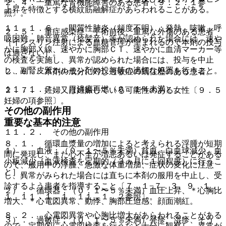
２．４． 重篤な腎機能障害のある患者〔９．２．１参
上昇を特徴とする横紋筋融解症があらわれることがある。
照〕。
１１．１．６． 間質性肺炎（頻度不明）：発熱、咳嗽、呼
２．５． 重症感染症、手術前後、重篤な外傷のある患者
吸困難、肺音異常（捻髪音）等が認められた場合には、速や
［インスリン注射による血糖管理が望まれるので本剤の投与
かに胸部Ｘ線、速やかに胸部ＣＴ、速やかに血清マーカー等
は適さない］。
の検査を実施し、異常が認められた場合には、投与を中止
し、副腎皮質ホルモン剤の投与等の適切な処置を行うこと。
２．６． 本剤の成分に対し過敏症の既往歴のある患者。
１１．１．７． 胃潰瘍再燃（０．１％未満）。
２．７． 妊婦又は妊娠している可能性のある女性〔９．５
妊婦の項参照〕。
その他の副作用
重要な基本的注意
１１．２． その他の副作用
８．１． 循環血漿量の増加によると考えられる浮腫が短期
１）． 血液：（０．１〜５％未満）貧血、白血球減少、血
間に発現し、また心不全が増悪あるいは発症することがある
小板減少［血液検査を定期的（３ヵ月に１回程度）に行うこ
ので、服用中の浮腫、急激な体重増加、症状の変化に注意
と］。
し、異常がみられた場合には直ちに本剤の服用を中止し、受
診するよう患者を指導すること〔７．１−７．３、９．１．
２）． 循環器：（０．１〜５％未満）血圧上昇、＊心胸比
１、１１．１．１、１１．１．２参照〕。
増大、＊心電図異常、動悸、胸部圧迫感、顔面潮紅。
８．２． 心電図異常や心胸比増大があらわれることがある
３）． 過敏症：（０．１〜５％未満）発疹、湿疹、そう
ので、定期的に心電図検査を行うなど十分に観察し、異常が