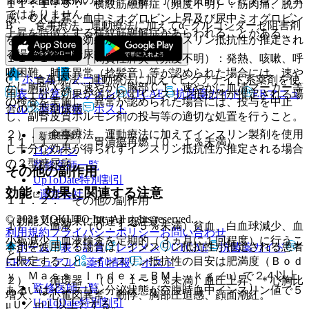
１１．１．５． 横紋筋融解症（頻度不明）：筋肉痛、脱力
ではありません。
感、ＣＫ上昇、血中ミオグロビン上昇及び尿中ミオグロビン
B． 食事療法、運動療法に加えてα−グルコシダーゼ阻害剤
上昇を特徴とする横紋筋融解症があらわれることがある。
を使用し十分な効果が得られずインスリン抵抗性が推定され
る場合の２型糖尿病。
１１．１．６． 間質性肺炎（頻度不明）：発熱、咳嗽、呼
吸困難、肺音異常（捻髪音）等が認められた場合には、速や
ホーム
ノート
C． 食事療法、運動療法に加えてビグアナイド系薬剤を使
かに胸部Ｘ線、速やかに胸部ＣＴ、速やかに血清マーカー等
表・計算
レジメン
CTCAE
抗菌薬ガイド
ERマニュ
用し十分な効果が得られずインスリン抵抗性が推定される場
の検査を実施し、異常が認められた場合には、投与を中止
アル
薬剤情報
ポスト
合の２型糖尿病。
し、副腎皮質ホルモン剤の投与等の適切な処置を行うこと。
２）． 食事療法、運動療法に加えてインスリン製剤を使用
新規登録
１１．１．７． 胃潰瘍再燃（０．１％未満）。
し十分な効果が得られずインスリン抵抗性が推定される場合
ログイン
の２型糖尿病。
監修医師一覧
その他の副作用
UpToDate特別割引
効能・効果に関連する注意
運営会社
１１．２． その他の副作用
© 2021 HOKUTO Inc. All rights reserved.
（効能又は効果に関連する注意）
１）． 血液：（０．１〜５％未満）貧血、白血球減少、血
利用規約
プライバシーポリシー
お問い合わせ
小板減少［血液検査を定期的（３ヵ月に１回程度）に行うこ
本剤を使用する場合は、インスリン抵抗性が推定される患者
ホーム
表・計算
レジメン
CTCAE
抗菌薬ガイド
と］。
に限定すること。インスリン抵抗性の目安は肥満度（Ｂｏｄ
ERマニュアル
薬剤情報
ポスト
ｙ Ｍａｓｓ Ｉｎｄｅｘ＝ＢＭＩ ｋｇ／u）で２４以上
２）． 循環器：（０．１〜５％未満）血圧上昇、＊心胸比
監修医師一覧
あるいはインスリン分泌状態が空腹時血中インスリン値で５
増大、＊心電図異常、動悸、胸部圧迫感、顔面潮紅。
UpToDate特別割引
μＵ／ｍＬ以上とする。