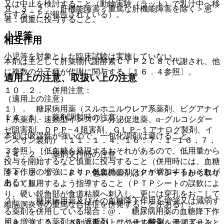
又は中止を検討すること（動物実験（ラット）で乳汁中へ移
９．３．２． 肝機能障害＜重篤な肝機能障害を除く＞患
行することが報告されている）。
者：慎重に投与すること。
小児等
相互作用
小児等を対象とした臨床試験は実施していない。
本剤は主として肝薬物代謝酵素ＣＹＰ２Ｃ８で代謝され、他
に複数の分子種が代謝に関与する〔１６．４参照〕。
適用上の注意、取扱い上の注意
１０．２． 併用注意：
（適用上の注意）
１）． 糖尿病用薬（スルホニルウレア系薬剤、ビグアナイ
１４．１． 薬剤調製時の注意
ド系薬剤、速効型インスリン分泌促進薬、α−グルコシダー
ゼ阻害剤、ＤＰＰ−４阻害剤、ＧＬＰ−１アナログ製剤、イ
本剤は吸湿性が強いので、一包化調剤は避けること。
ンスリン製剤）〔１１．１．４、１６．７．１−１６．７．
３参照〕［低血糖を発現するおそれがあるので、低用量から
１４．２． 薬剤交付時の注意
投与を開始するなど慎重に投与すること（併用時には、血糖
降下作用の増強により、低血糖のリスクが増加するおそれが
１４．２．１． ＰＴＰ包装の薬剤はＰＴＰシートから取り
ある）］。
出して服用するよう指導すること（ＰＴＰシートの誤飲によ
り、硬い鋭角部が食道粘膜へ刺入し、更には穿孔をおこして
２）． 糖尿病用薬及びその血糖降下作用を増強又は減弱す
縦隔洞炎等の重篤な合併症を併発することがある）。
る薬剤を併用している場合：@． 糖尿病用薬の血糖降下作
用を増強する薬剤（β−遮断剤、サリチル酸剤、モノアミン
１４．２．２． 本剤は舌の上にのせて唾液を浸潤させると