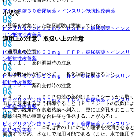
アクトス錠３０
糖尿病薬 > インスリン抵抗性改善薬
小児等
小児等を対象とした臨床試験は実施していない。
ピオグリタゾン錠３０ｍｇ「ＤＳＥＰ」
糖尿病薬 > インス
リン抵抗性改善薬
適用上の注意、取扱い上の注意
（適用上の注意）
ピオグリタゾン錠３０ｍｇ「ＦＦＰ」
糖尿病薬 > インスリ
ン抵抗性改善薬
１４．１． 薬剤調製時の注意
本剤は吸湿性が強いので、一包化調剤は避けること。
ピオグリタゾン錠３０ｍｇ「ＮＳ」
糖尿病薬 > インスリン
抵抗性改善薬
１４．２． 薬剤交付時の注意
１４．２．１． ＰＴＰ包装の薬剤はＰＴＰシートから取り
ピオグリタゾン錠３０ｍｇ「ＴＣＫ」
糖尿病薬 > インスリ
出して服用するよう指導すること（ＰＴＰシートの誤飲によ
ン抵抗性改善薬
り、硬い鋭角部が食道粘膜へ刺入し、更には穿孔をおこして
縦隔洞炎等の重篤な合併症を併発することがある）。
ピオグリタゾン錠３０ｍｇ「ＺＥ」
糖尿病薬 > インスリン
１４．２．２． 本剤は舌の上にのせて唾液を浸潤させると
抵抗性改善薬
崩壊するため、水なしで服用可能である（また、水で服用す