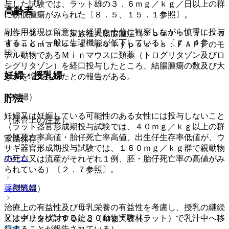
与した試験では、ラット雄の３．６ｍｇ／ｋｇ／日以上の群
高齢者
に膀胱腫瘍がみられた〔８．５、１５．１参照〕。
副作用発現に留意し、経過を十分に観察しながら慎重に投与
１５．２．２． 家族性大腸腺腫症（ｆａｍｉｌｉａｌ ａ
すること（一般に生理機能が低下している）〔７．４参
ｄｅｎｏｍａｔｏｕｓ ｐｏｌｙｐｏｓｉｓ：ＦＡＰ）のモ
照〕。
デル動物であるＭｉｎマウスに類薬（トログリタゾン及びロ
シグリタゾン）を経口投与したところ、結腸腫瘍の数及び大
妊婦・授乳婦
きさを増大させたとの報告がある。
（妊婦）
貯法
妊婦又は妊娠している可能性のある女性には投与しないこと
（保管上の注意）
（ラット器官形成期投与試験では、４０ｍｇ／ｋｇ以上の群
で胚死亡率高値・胎仔死亡率高値、出生仔生存率低値が、ウ
室温保存。
サギ器官形成期投与試験では、１６０ｍｇ／ｋｇ群で親動物
ホーム
の死亡又は流産がそれぞれ１例、胚・胎仔死亡率の高値がみ
られている）〔２．７参照〕。
薬剤情報
（授乳婦）
治療上の有益性及び母乳栄養の有益性を考慮し、授乳の継続
ピオグリタゾンＯＤ錠３０ｍｇ「杏林」
又は中止を検討すること（動物実験（ラット）で乳汁中へ移
行することが報告されている）。