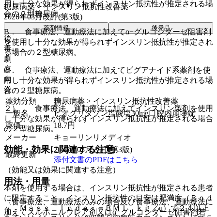
用し十分な効果が得られずインスリン抵抗性が推定される場
糖尿病薬 > インスリン抵抗性改善薬
合の２型糖尿病。
2026年03月改訂(第3版)
薬剤情報
後発品
B． 食事療法、運動療法に加えてα−グルコシダーゼ阻害剤
後
を使用し十分な効果が得られずインスリン抵抗性が推定され
毒
る場合の２型糖尿病。
劇
麻
C． 食事療法、運動療法に加えてビグアナイド系薬剤を使
向
用し十分な効果が得られずインスリン抵抗性が推定される場
覚
合の２型糖尿病。
薬効分類
糖尿病薬 > インスリン抵抗性改善薬
２）． 食事療法、運動療法に加えてインスリン製剤を使用
一般名
ピオグリタゾン塩酸塩30mg口腔内崩壊錠
し十分な効果が得られずインスリン抵抗性が推定される場合
薬価
18.7
円
の２型糖尿病。
メーカー
キョーリンリメディオ
効能・効果に関連する注意
2026年03月改訂(第3版)
最終更新
添付文書のPDFはこちら
（効能又は効果に関連する注意）
用法・用量
本剤を使用する場合は、インスリン抵抗性が推定される患者
に限定すること。インスリン抵抗性の目安は肥満度（Ｂｏｄ
〈食事療法、運動療法のみの場合及び食事療法、運動療法に
ｙ Ｍａｓｓ Ｉｎｄｅｘ＝ＢＭＩ ｋｇ／u）で２４以上
加えてスルホニルウレア剤又はα−グルコシダーゼ阻害剤若