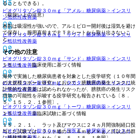
ることもできる）。
ピオグリタゾン錠３０ｍｇ「アメル」
糖尿病薬 > インスリ
（取扱い上の注意）
ン抵抗性改善薬
本剤は吸湿性が強いので、アルミピロー開封後は湿気を避け
て保存し、服用直前までＰＴＰシートから取り出さないこ
ピオグリタゾン錠３０ｍｇ「サワイ」
糖尿病薬 > インスリ
と。
ン抵抗性改善薬
その他の注意
ピオグリタゾン錠３０ｍｇ「サンド」
糖尿病薬 > インスリ
１５．１． 臨床使用に基づく情報
ン抵抗性改善薬
海外で実施した糖尿病患者を対象とした疫学研究（１０年間
ピオグリタゾン錠３０ｍｇ「タカタ」
糖尿病薬 > インスリ
の大規模コホート研究）において、膀胱癌の発生リスクに統
ン抵抗性改善薬
計学的な有意差は認められなかったが、膀胱癌の発生リスク
増加の可能性を示唆する疫学研究も報告されている〔８．
５、１５．２．１参照〕。
ピオグリタゾン錠３０ｍｇ「トーワ」
糖尿病薬 > インスリ
ン抵抗性改善薬
１５．２． 非臨床試験に基づく情報
１５．２．１． ラット及びマウスに２４ヵ月間強制経口投
ピオグリタゾン錠３０ｍｇ「日医工」
糖尿病薬 > インスリ
与した試験では、ラット雄の３．６ｍｇ／ｋｇ／日以上の群
ン抵抗性改善薬
に膀胱腫瘍がみられた〔８．５、１５．１参照〕。