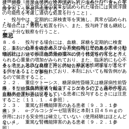
浮腫増悪［※※：浮腫、体重増加に伴ってあらわれることが
尿、頻尿、排尿痛等の症状が認められた場合には、直ちに受
あるので、視力低下等の異常が認められた場合には黄斑浮腫
診するよう患者に指導すること。
の可能性を考慮し適切な処置を行うこと］。
・ 投与中は、定期的に尿検査等を実施し、異常が認められ
＊）〔８．２参照〕。
た場合には、適切な処置を行い、また、投与終了後も継続し
て、十分な観察を行うこと。
禁忌
８．６． 投与する場合には、血糖、尿糖を定期的に検査
２．１． 心不全の患者及び心不全の既往歴のある患者［動
し、薬剤の効果を確かめ、３ヵ月間投与して効果が不十分な
物試験において循環血漿量の増加に伴う代償性の変化と考え
場合には、速やかに他の治療薬への切り替えを行うこと。
られる心重量の増加がみられており、また、臨床的にも心不
８．７． 急激な血糖下降に伴い、糖尿病性網膜症が悪化す
全を増悪あるいは発症したとの報告がある］〔１１．１．
る例があることが知られており、本剤においても報告例があ
１、１１．１．２参照〕。
るので留意すること。
２．２． 重症ケトーシス、糖尿病性昏睡又は糖尿病性前昏
８．８． 低血糖症状を起こすことがあるので、高所作業、
睡、１型糖尿病の患者［輸液、インスリンによる速やかな高
自動車の運転等に従事している患者に投与するときには注意
血糖の是正が必須となる］。
すること〔１１．１．４参照〕。
２．３． 重篤な肝機能障害のある患者〔９．３．１参
８．９． α−グルコシダーゼ阻害剤と本剤１日４５ｍｇの
照〕。
併用における安全性は確立していない（使用経験はほとんど
２．４． 重篤な腎機能障害のある患者〔９．２．１参
ない）。
照〕。