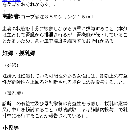
を及ぼすおそれがある）。
高齢者
マグネスコープ静注３８％シリンジ１５ｍＬ
患者の状態を十分に観察しながら慎重に投与すること（本剤
は主として腎臓から排泄されるが、腎機能が低下しているこ
とが多いため、高い血中濃度を維持するおそれがある）。
妊婦・授乳婦
（妊婦）
妊婦又は妊娠している可能性のある女性には、診断上の有益
性が危険性を上回ると判断される場合にのみ投与すること。
（授乳婦）
診断上の有益性及び母乳栄養の有益性を考慮し、授乳の継続
又は中止を検討すること（動物試験（ヤギ静脈内投与）で乳
汁中に移行することが報告されている）。
小児等