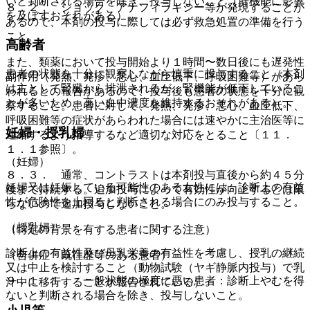
いと判断される場合を除き、投与しないこと（肝機能に影響
８．２． ショック、アナフィラキシー等が発現することが
を及ぼすおそれがある）。
あるので、本剤の投与に際しては必ず救急処置の準備を行う
こと。
高齢者
また、類薬において投与開始より１時間〜数日後にも遅発性
患者の状態を十分に観察しながら慎重に投与すること（本剤
副作用（発熱、発疹、悪心、血圧低下、呼吸困難等）があら
は主として腎臓から排泄されるが、腎機能が低下しているこ
われるとの報告があるので、投与後も患者の状態を十分に観
とが多いため、高い血中濃度を維持するおそれがある）。
察すること。患者に対して、発熱、発疹、悪心、血圧低下、
呼吸困難等の症状があらわれた場合には速やかに主治医等に
妊婦・授乳婦
連絡するよう指導するなど適切な対応をとること〔１１．
１．１参照〕。
（妊婦）
８．３． 通常、コントラストは本剤投与直後から約４５分
妊婦又は妊娠している可能性のある女性には、診断上の有益
後まで持続する。追加投与によって有効性が向上するとは限
性が危険性を上回ると判断される場合にのみ投与すること。
らないので追加投与しないこと。
（授乳婦）
（特定の背景を有する患者に関する注意）
診断上の有益性及び母乳栄養の有益性を考慮し、授乳の継続
（合併症・既往歴等のある患者）
又は中止を検討すること（動物試験（ヤギ静脈内投与）で乳
９．１．１． 一般状態の極度に悪い患者：診断上やむを得
汁中に移行することが報告されている）。
ないと判断される場合を除き、投与しないこと。