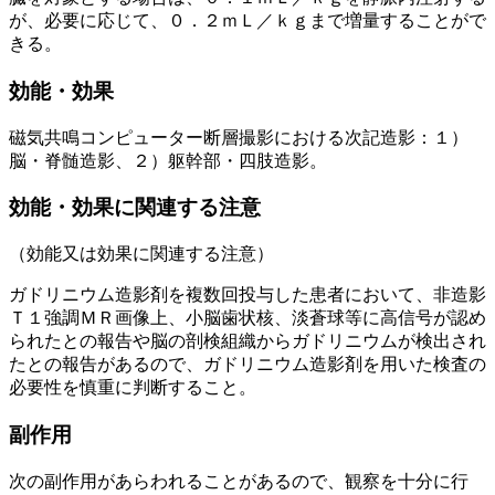
が、必要に応じて、０．２ｍＬ／ｋｇまで増量することがで
きる。
効能・効果
磁気共鳴コンピューター断層撮影における次記造影：１）
脳・脊髄造影、２）躯幹部・四肢造影。
効能・効果に関連する注意
（効能又は効果に関連する注意）
ガドリニウム造影剤を複数回投与した患者において、非造影
Ｔ１強調ＭＲ画像上、小脳歯状核、淡蒼球等に高信号が認め
られたとの報告や脳の剖検組織からガドリニウムが検出され
たとの報告があるので、ガドリニウム造影剤を用いた検査の
必要性を慎重に判断すること。
副作用
次の副作用があらわれることがあるので、観察を十分に行