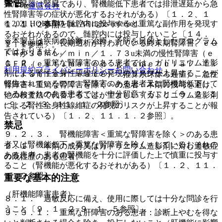
警告
排泄臓器は腎臓であり、腎機能低下患者では排泄遅延から急
運営会社
性腎障害等の症状が悪化するおそれがある）〔１．２、１
© 2021 HOKUTO Inc. All rights reserved.
１．１． 本剤を髄腔内に投与すると重篤な副作用を発現す
１．１．２参照〕。
るおそれがあるので、髄腔内には投与しないこと〔１４．
※本製品は疾病の診断・治療・予防を目的としたプログラム
９．２．２． 長期透析が行われている終末期腎障害、ｅＧ
１．１参照〕。
ではありません。
ＦＲが３０ｍＬ／ｍｉｎ／１．７３u未満の慢性腎障害（ｅ
１．２． 重篤な腎障害のある患者では、ガドリニウム造影
ＧＦＲ（ｅｓｔｉｍａｔｅｄ ｇｌｏｍｅｒｕｌａｒ ｆｉ
利用規約
プライバシーポリシー
お問い合わせ
剤による腎性全身性線維症の発現のリスクが上昇することが
ｌｔｒａｔｉｏｎ ｒａｔｅ）：推算糸球体ろ過値）、急性
報告されているので、腎障害のある患者又は腎機能低下して
腎障害＜重篤な腎障害を除く＞の患者：本剤の投与を避け、
いるおそれのある患者では、十分留意すること〔９．２．１
他の検査法で代替することが望ましい（ガドリニウム造影剤
−９．２．３、１１．１．２参照〕。
による腎性全身性線維症の発現のリスクが上昇することが報
告されている）〔１．２、１１．１．２参照〕。
禁忌
９．２．３． 腎機能障害＜重篤な腎障害を除く＞のある患
者又は腎機能低下＜重篤な腎障害を除く＞しているおそれの
２．１． 本剤の成分又はガドリニウム造影剤に対し過敏症
ある患者：患者の腎機能を十分に評価した上で慎重に投与す
の既往歴のある患者。
ること（腎機能が悪化するおそれがある）〔１．２、１１．
１．２参照〕。
重要な基本的注意
（肝機能障害患者）
８．１． 過敏反応に備え、使用に際しては十分な問診を行
うこと〔９．１．２−９．１．５参照〕。
９．３．１． 重篤な肝障害のある患者：診断上やむを得な