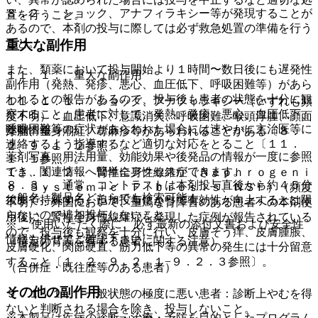
８．２． ショック、アナフィラキシー等が発現することが
置を行うこと。
あるので、本剤の投与に際しては必ず救急処置の準備を行う
こと。
重大な副作用
また、類薬において投与開始より１時間〜数日後にも遅発性
１１．１． 重大な副作用
副作用（発熱、発疹、悪心、血圧低下、呼吸困難等）があら
われるとの報告があるので、投与後も患者の状態を十分に観
１１．１．１． ショック、アナフィラキシー（いずれも頻
察すること。患者に対して、発熱、発疹、悪心、血圧低下、
度不明）：血圧低下、意識消失、呼吸困難、喉頭浮腫、顔面
呼吸困難等の症状があらわれた場合には速やかに主治医等に
薬剤情報
浮腫、全身潮紅、蕁麻疹等があらわれることがある〔８．
連絡するよう指導するなど適切な対応をとること〔１１．
２、９．１．２参照〕。
薬剤写真、用法用量、効能効果や後発品の情報が一度に参照
１．１参照〕。
でき、関連情報へ簡単にアクセスができます。
１１．１．２． 腎性全身性線維症（Ｎｅｐｈｒｏｇｅｎｉ
８．３． 通常、コントラストは本剤投与直後から約４５分
ｃ Ｓｙｓｔｅｍｉｃ Ｆｉｂｒｏｓｉｓ、ＮＳＦ）（頻度
一般名、製品名どちらでも検索可能！
後まで持続する。追加投与によって有効性が向上するとは限
不明）：外国において、重篤な腎障害のある患者への本剤使
らないので追加投与しないこと。
用後に、腎性全身性線維症を発現した症例が報告されている
※ ご使用いただく際に、必ず最新の添付文書および安全性
ので、投与後も観察を十分に行い、皮膚そう痒、皮膚腫脹、
情報も併せてご確認下さい。
（特定の背景を有する患者に関する注意）
皮膚硬化、関節硬直、筋力低下等の異常の発生には十分留意
すること〔１．２、９．２．１−９．２．３参照〕。
（合併症・既往歴等のある患者）
その他の副作用
９．１．１． 一般状態の極度に悪い患者：診断上やむを得
ないと判断される場合を除き、投与しないこと。
※本製品は疾病の診断・治療・予防を目的としたプログラム