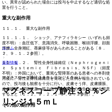
い、異常が認められた場合には投与を中止するなど適切な処
置を行うこと。
重大な副作用
１１．１． 重大な副作用
１１．１．１． ショック、アナフィラキシー（いずれも頻
度不明）：血圧低下、意識消失、呼吸困難、喉頭浮腫、顔面
ホーム
浮腫、全身潮紅、蕁麻疹等があらわれることがある〔８．
２、９．１．２参照〕。
薬剤情報
１１．１．２． 腎性全身性線維症（Ｎｅｐｈｒｏｇｅｎｉ
ｃ Ｓｙｓｔｅｍｉｃ Ｆｉｂｒｏｓｉｓ、ＮＳＦ）（頻度
不明）：外国において、重篤な腎障害のある患者への本剤使
マグネスコープ静注３８％シリンジ１５ｍＬ
用後に、腎性全身性線維症を発現した症例が報告されている
ので、投与後も観察を十分に行い、皮膚そう痒、皮膚腫脹、
マグネスコープ静注３８％シ
皮膚硬化、関節硬直、筋力低下等の異常の発生には十分留意
すること〔１．２、９．２．１−９．２．３参照〕。
リンジ１５ｍＬ
その他の副作用