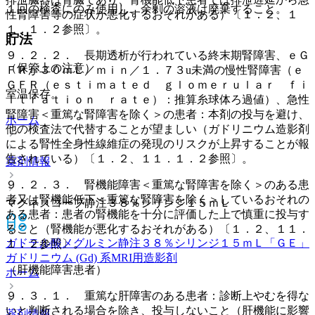
１回の検査にのみ使用し、余剰の溶液は廃棄すること。
性腎障害等の症状が悪化するおそれがある）〔１．２、１
１．１．２参照〕。
貯法
９．２．２． 長期透析が行われている終末期腎障害、ｅＧ
（保管上の注意）
ＦＲが３０ｍＬ／ｍｉｎ／１．７３u未満の慢性腎障害（ｅ
ＧＦＲ（ｅｓｔｉｍａｔｅｄ ｇｌｏｍｅｒｕｌａｒ ｆｉ
室温保存。
ｌｔｒａｔｉｏｎ ｒａｔｅ）：推算糸球体ろ過値）、急性
腎障害＜重篤な腎障害を除く＞の患者：本剤の投与を避け、
ホーム
他の検査法で代替することが望ましい（ガドリニウム造影剤
による腎性全身性線維症の発現のリスクが上昇することが報
告されている）〔１．２、１１．１．２参照〕。
薬剤情報
９．２．３． 腎機能障害＜重篤な腎障害を除く＞のある患
者又は腎機能低下＜重篤な腎障害を除く＞しているおそれの
マグネスコープ静注３８％シリンジ１５ｍＬ
ある患者：患者の腎機能を十分に評価した上で慎重に投与す
ること（腎機能が悪化するおそれがある）〔１．２、１１．
ガドテル酸メグルミン静注３８％シリンジ１５ｍＬ「ＧＥ」
１．２参照〕。
ガドリニウム (Gd) 系MRI用造影剤
（肝機能障害患者）
ホーム
９．３．１． 重篤な肝障害のある患者：診断上やむを得な
いと判断される場合を除き、投与しないこと（肝機能に影響
薬剤情報