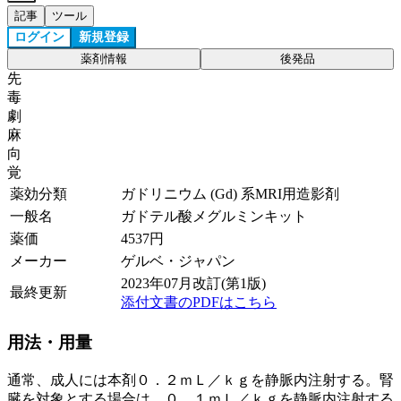
記事
ツール
ログイン
新規登録
薬剤情報
後発品
先
毒
劇
麻
向
覚
薬効分類
ガドリニウム (Gd) 系MRI用造影剤
一般名
ガドテル酸メグルミンキット
薬価
4537
円
メーカー
ゲルベ・ジャパン
2023年07月改訂(第1版)
最終更新
添付文書のPDFはこちら
用法・用量
通常、成人には本剤０．２ｍＬ／ｋｇを静脈内注射する。腎
臓を対象とする場合は、０．１ｍＬ／ｋｇを静脈内注射する