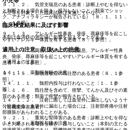
小児等
９．１．２． 気管支喘息のある患者：診断上やむを得ない
と判断される場合を除き、投与しないこと（類薬でショッ
小児等を対象とした臨床試験は実施していない。
ク、アナフィラキシーが報告されている）〔８．１、１１．
１．１参照〕。
臨床検査結果に及ぼす影響
９．１．３． アレルギー性鼻炎、発疹、蕁麻疹等を起こし
本剤は血清鉄の測定値に影響を与えることがある。
やすいアレルギー体質を有する患者〔８．１参照〕。
適用上の注意、取扱い上の注意
９．１．４． 両親、兄弟に気管支喘息、アレルギー性鼻
炎、発疹、蕁麻疹等を起こしやすいアレルギー体質を有する
（適用上の注意）
患者〔８．１参照〕。
１４．１． 薬剤投与時の注意
９．１．５． 薬物過敏症の既往歴のある患者〔８．１参
照〕。
１４．１．１． 髄腔内投与は行わないこと〔１．１参
照〕。
９．１．６． 既往歴を含めて、痙攣、てんかん及びその素
質のある患者：類薬で痙攣が報告されている。
１４．１．２． 注射に際しては血管外に漏出しないよう十
分注意する。血管外に漏出した場合には、注射部疼痛や注射
（腎機能障害患者）
部腫脹があらわれることがある。
９．２．１． 重篤な腎障害のある患者：診断上やむを得な
１４．２． 薬剤投与後の注意
いと判断される場合を除き、投与しないこと（本剤の主たる
排泄臓器は腎臓であり、腎機能低下患者では排泄遅延から急