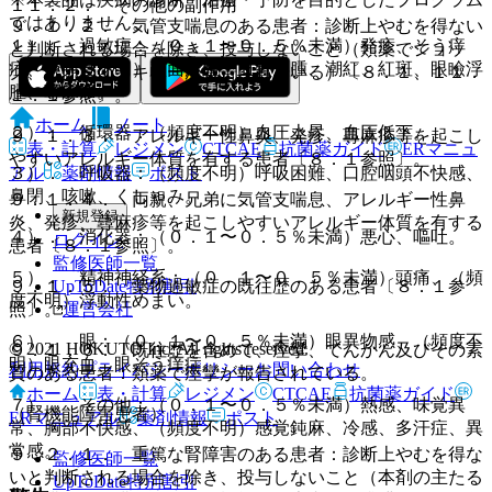
１１．２． その他の副作用
ではありません。
９．１．２． 気管支喘息のある患者：診断上やむを得ない
１）． 過敏症：（０．１〜０．５％未満）発疹、そう痒
と判断される場合を除き、投与しないこと（類薬でショッ
症、（頻度不明）顔面浮腫、血管浮腫、潮紅、紅斑、眼瞼浮
ク、アナフィラキシーが報告されている）〔８．１、１１．
腫、蕁麻疹。
１．１参照〕。
ホーム
ノート
２）． 循環器：（頻度不明）血圧上昇、血圧低下。
９．１．３． アレルギー性鼻炎、発疹、蕁麻疹等を起こし
表・計算
レジメン
CTCAE
抗菌薬ガイド
ERマニュ
やすいアレルギー体質を有する患者〔８．１参照〕。
アル
薬剤情報
ポスト
３）． 呼吸器：（頻度不明）呼吸困難、口腔咽頭不快感、
鼻閉、咳嗽、くしゃみ。
９．１．４． 両親、兄弟に気管支喘息、アレルギー性鼻
新規登録
炎、発疹、蕁麻疹等を起こしやすいアレルギー体質を有する
４）． 消化器：（０．１〜０．５％未満）悪心、嘔吐。
ログイン
患者〔８．１参照〕。
監修医師一覧
５）． 精神神経系：（０．１〜０．５％未満）頭痛、（頻
UpToDate特別割引
９．１．５． 薬物過敏症の既往歴のある患者〔８．１参
度不明）浮動性めまい。
運営会社
照〕。
６）． 眼：（０．１〜０．５％未満）眼異物感、（頻度不
© 2021 HOKUTO Inc. All rights reserved.
９．１．６． 既往歴を含めて、痙攣、てんかん及びその素
明）眼充血、眼そう痒症。
利用規約
プライバシーポリシー
お問い合わせ
質のある患者：類薬で痙攣が報告されている。
ホーム
表・計算
レジメン
CTCAE
抗菌薬ガイド
７）． その他：（０．１〜０．５％未満）熱感、味覚異
（腎機能障害患者）
ERマニュアル
薬剤情報
ポスト
常、胸部不快感、（頻度不明）感覚鈍麻、冷感、多汗症、異
常感。
９．２．１． 重篤な腎障害のある患者：診断上やむを得な
監修医師一覧
いと判断される場合を除き、投与しないこと（本剤の主たる
UpToDate特別割引