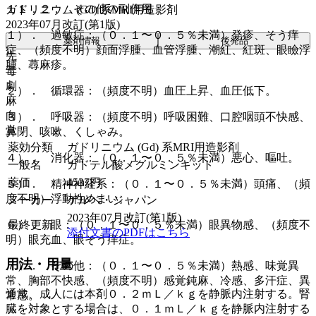
１１．２． その他の副作用
ガドリニウム (Gd) 系MRI用造影剤
2023年07月改訂(第1版)
１）． 過敏症：（０．１〜０．５％未満）発疹、そう痒
薬剤情報
後発品
症、（頻度不明）顔面浮腫、血管浮腫、潮紅、紅斑、眼瞼浮
先
腫、蕁麻疹。
毒
劇
２）． 循環器：（頻度不明）血圧上昇、血圧低下。
麻
向
３）． 呼吸器：（頻度不明）呼吸困難、口腔咽頭不快感、
覚
鼻閉、咳嗽、くしゃみ。
薬効分類
ガドリニウム (Gd) 系MRI用造影剤
４）． 消化器：（０．１〜０．５％未満）悪心、嘔吐。
一般名
ガドテル酸メグルミンキット
薬価
4537
円
５）． 精神神経系：（０．１〜０．５％未満）頭痛、（頻
度不明）浮動性めまい。
メーカー
ゲルベ・ジャパン
2023年07月改訂(第1版)
最終更新
６）． 眼：（０．１〜０．５％未満）眼異物感、（頻度不
添付文書のPDFはこちら
明）眼充血、眼そう痒症。
用法・用量
７）． その他：（０．１〜０．５％未満）熱感、味覚異
常、胸部不快感、（頻度不明）感覚鈍麻、冷感、多汗症、異
通常、成人には本剤０．２ｍＬ／ｋｇを静脈内注射する。腎
常感。
臓を対象とする場合は、０．１ｍＬ／ｋｇを静脈内注射する