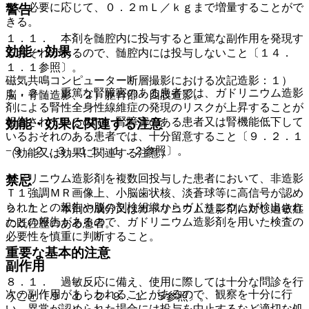
が、必要に応じて、０．２ｍＬ／ｋｇまで増量することがで
警告
きる。
１．１． 本剤を髄腔内に投与すると重篤な副作用を発現す
効能・効果
るおそれがあるので、髄腔内には投与しないこと〔１４．
１．１参照〕。
磁気共鳴コンピューター断層撮影における次記造影：１）
１．２． 重篤な腎障害のある患者では、ガドリニウム造影
脳・脊髄造影、２）躯幹部・四肢造影。
剤による腎性全身性線維症の発現のリスクが上昇することが
報告されているので、腎障害のある患者又は腎機能低下して
効能・効果に関連する注意
いるおそれのある患者では、十分留意すること〔９．２．１
−９．２．３、１１．１．２参照〕。
（効能又は効果に関連する注意）
ガドリニウム造影剤を複数回投与した患者において、非造影
禁忌
Ｔ１強調ＭＲ画像上、小脳歯状核、淡蒼球等に高信号が認め
られたとの報告や脳の剖検組織からガドリニウムが検出され
２．１． 本剤の成分又はガドリニウム造影剤に対し過敏症
たとの報告があるので、ガドリニウム造影剤を用いた検査の
の既往歴のある患者。
必要性を慎重に判断すること。
重要な基本的注意
副作用
８．１． 過敏反応に備え、使用に際しては十分な問診を行
次の副作用があらわれることがあるので、観察を十分に行
うこと〔９．１．２−９．１．５参照〕。
い、異常が認められた場合には投与を中止するなど適切な処