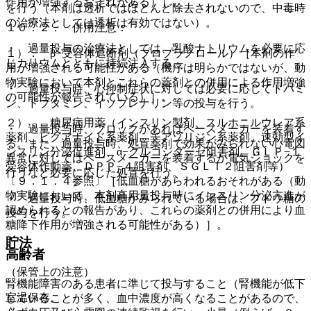
作用が増強するおそれがある）］。
を行う（本剤は透析ではほとんど除去されないので、中毒時
の治療法としては透析は有効ではない）。
１０．２． 併用注意：
・ 過量投与の治療法としては、乳酸ナトリウムを必要に応
１）． β−受容体遮断剤（プロプラノロール）［本剤の作
じカリウムとともに持続注入する。
用が増強される可能性がある（機序は明らかではないが、動
物実験において本剤とこれらの薬剤との併用による作用増強
・ 過量投与時、心抑制症状に対しては必要に応じてドパミ
の可能性が報告されている）］。
ン、ドブタミン、イソプレナリン等の投与を行う。
２）． 糖尿病用薬（インスリン製剤、スルホニルウレア系
・ 過量投与時、ブロックがあればペースメーカーを装着す
薬剤、ビグアナイド系薬剤、チアゾリジン系薬剤、速効型イ
る。また、過量投与時、処置薬剤で効果がみられない心電図
ンスリン分泌促進剤、α−グルコシダーゼ阻害剤、ＧＬＰ−１
異常に対してはペースメーカーを装着するか電気ショックを
受容体作動薬、ＤＰＰ−４阻害剤、ＳＧＬＴ２阻害剤等）
行うなど必要に応じた処置を行う。
〔９．１．４参照〕［低血糖があらわれるおそれがある（動
物実験において、本剤高用量投与時にインスリン分泌亢進が
・ 過量投与時、低血糖がみられている場合は、ブドウ糖の
認められるとの報告があり、これらの薬剤との併用により血
投与を行う。
糖降下作用が増強される可能性がある）］。
貯法
高齢者
（保管上の注意）
腎機能障害のある患者に準じて投与すること（腎機能が低下
室温保存。
していることが多く、血中濃度が高くなることがあるので、