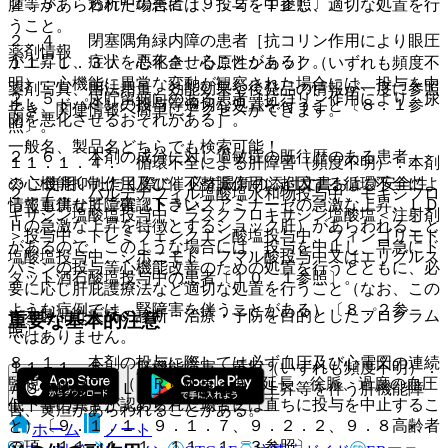
２．３． 透析中の患者〔９．２．１参照〕。
腫等があらわれた場合には、投与を中止し、適切な処置を行
うこと。
２．４． 閉塞隅角緑内障の患者［抗コリン作用により眼圧
薬剤情報
が上昇し、症状を悪化させることがある］。
１１．１．３． 心不全、心原性ショック（いずれも頻度不
明）：心機能に異常な変動が観察された場合には、投与を中
薬剤写真、用法用量、効能効果や後発品の情報が一度に参照
２．５． 尿貯留傾向のある患者［抗コリン作用により、尿
止し、ドパミンの投与等適切な処置を行うこと〔８．１参
でき、関連情報へ簡単にアクセスができます。
閉を悪化させるおそれがある］。
照〕。
一般名、製品名どちらでも検索可能！
２．６． 本剤の成分に対し過敏症の既往歴のある患者。
１１．１．４． 循環不全による肝障害（頻度不明）：本剤
※ ご使用いただく際に、必ず最新の添付文書および安全性
の心機能抑制作用及び催不整脈作用に起因する循環不全によ
２．７． バルデナフィル塩酸塩水和物投与中、モキシフロ
情報も併せてご確認下さい。
って重篤な肝障害（トランスアミナーゼの急激な上昇、ＬＤ
キサシン塩酸塩投与中、ラスクフロキサシン塩酸塩＜注射剤
Ｈの急激な上昇を特徴とするショック肝）があらわれること
＞投与中、トレミフェンクエン酸塩投与中、フィンゴリモド
があるので、このような場合には、投与を中止し、早急にド
塩酸塩投与中、シポニモド フマル酸投与中又はエリグルス
パミンの投与等心機能改善のための処置を行うとともに、必
タット酒石酸塩投与中の患者〔１０．１参照〕。
要に応じ肝庇護療法など適切な処置を行うこと（なお、この
ような症例では、腎障害を伴うことがある）〔８．２参
※本製品は疾病の診断・治療・予防を目的としたプログラム
重要な基本的注意
照〕。
ではありません。
８．１． 本剤の投与に際しては必ず血圧及び心電図の連続
１１．１．５． 肝機能障害、黄疸（いずれも頻度不明）：
監視を行うこと（ＱＲＳ延長・ＱＴ延長、徐脈、過度の血圧
ＡＳＴ上昇、ＡＬＴ上昇、γ−ＧＴＰ上昇等を伴う肝機能障
低下等の異常が認められた場合には直ちに投与を中止するこ
害、黄疸があらわれることがある。
と）〔９．１．１、９．１．７、９．２．２、９．８高齢者
ホーム
ノート
の項、１１．１．１、１１．１．３参照〕。