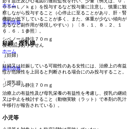
必ず血圧及び心電図の連続監視を行い、少量（例えば、０．
ホーム
０５ｍＬ／ｋｇ）を投与するなど投与量に注意し、慎重に観
察しながら投与すること（心停止に至ることがあり、肝・腎
機能が低下していることが多く、また、体重が少ない傾向が
薬剤情報
あるなど副作用が発現しやすい））〔８．１、８．２、１
６．６．１参照〕。
シベノール静注７０ｍｇ
妊婦・授乳婦
後発品はありません
ホーム
（妊婦）
妊婦又は妊娠している可能性のある女性には、治療上の有益
薬剤情報
性が危険性を上回ると判断される場合にのみ投与すること。
（授乳婦）
シベノール静注７０ｍｇ
治療上の有益性及び母乳栄養の有益性を考慮し、授乳の継続
又は中止を検討すること（動物実験（ラット）で本剤の乳汁
中移行が報告されている）。
小児等