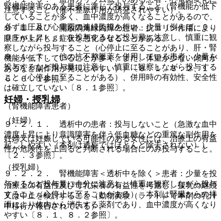
腎機能障害のある患者に準じて投与すること（腎機能が低下
注意すること（催不整脈作用が誘発されやすい）。
していることが多く、血中濃度が高くなることがあるので、
必ず血圧及び心電図の連続監視を行い、少量（例えば、０．
９．１．６． 開放隅角緑内障の患者：抗コリン作用により
０５ｍＬ／ｋｇ）を投与するなど投与量に注意し、慎重に観
眼圧が上昇し、症状を悪化させることがある。
察しながら投与すること（心停止に至ることがあり、肝・腎
９．１．７． 他の抗不整脈薬を併用している患者：少量を
機能が低下していることが多く、また、体重が少ない傾向が
投与するなど投与量に注意し、慎重に観察しながら投与する
あるなど副作用が発現しやすい））〔８．１、８．２、１
こと（心停止に至ることがある）、併用時の有効性、安全性
６．６．１参照〕。
は確立していない〔８．１参照〕。
妊婦・授乳婦
（腎機能障害患者）
（妊婦）
９．２．１． 透析中の患者：投与しないこと（急激な血中
濃度上昇により意識障害を伴う低血糖などの重篤な副作用を
妊婦又は妊娠している可能性のある女性には、治療上の有益
起こしやすい（本剤は透析ではほとんど除去されない））
性が危険性を上回ると判断される場合にのみ投与すること。
〔２．３参照〕。
（授乳婦）
９．２．２． 腎機能障害＜透析中を除く＞患者：少量を投
与するなど投与量に十分に注意し、慎重に観察しながら投与
治療上の有益性及び母乳栄養の有益性を考慮し、授乳の継続
すること（心停止に至ることがある）、本剤は腎臓からの排
又は中止を検討すること（動物実験（ラット）で本剤の乳汁
泄により体内から消失する薬剤であり、血中濃度が高くなり
中移行が報告されている）。
やすい〔８．１、８．２参照〕。