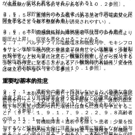
が上昇し、症状を悪化させることがある］。
（低血糖があらわれるおそれがある）〔１０．２参照〕。
２．５． 尿貯留傾向のある患者［抗コリン作用により、尿
９．１．５． 血清カリウム低下のある患者：心電図変化に
閉を悪化させるおそれがある］。
注意すること（催不整脈作用が誘発されやすい）。
２．６． 本剤の成分に対し過敏症の既往歴のある患者。
９．１．６． 開放隅角緑内障の患者：抗コリン作用により
眼圧が上昇し、症状を悪化させることがある。
２．７． バルデナフィル塩酸塩水和物投与中、モキシフロ
キサシン塩酸塩投与中、ラスクフロキサシン塩酸塩＜注射剤
９．１．７． 他の抗不整脈薬を併用している患者：少量を
＞投与中、トレミフェンクエン酸塩投与中、フィンゴリモド
投与するなど投与量に注意し、慎重に観察しながら投与する
塩酸塩投与中、シポニモド フマル酸投与中又はエリグルス
こと（心停止に至ることがある）、併用時の有効性、安全性
タット酒石酸塩投与中の患者〔１０．１参照〕。
は確立していない〔８．１参照〕。
（腎機能障害患者）
重要な基本的注意
９．２．１． 透析中の患者：投与しないこと（急激な血中
８．１． 本剤の投与に際しては必ず血圧及び心電図の連続
濃度上昇により意識障害を伴う低血糖などの重篤な副作用を
監視を行うこと（ＱＲＳ延長・ＱＴ延長、徐脈、過度の血圧
起こしやすい（本剤は透析ではほとんど除去されない））
低下等の異常が認められた場合には直ちに投与を中止するこ
〔２．３参照〕。
と）〔９．１．１、９．１．７、９．２．２、９．８高齢者
の項、１１．１．１、１１．１．３参照〕。
９．２．２． 腎機能障害＜透析中を除く＞患者：少量を投
与するなど投与量に十分に注意し、慎重に観察しながら投与
８．２． 本剤の投与後は、臨床検査（血液検査、肝機能・
すること（心停止に至ることがある）、本剤は腎臓からの排