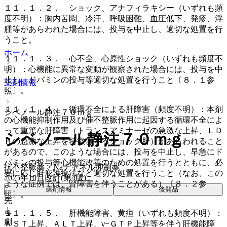
１１．１．２． ショック、アナフィラキシー（いずれも頻
度不明）：胸内苦悶、冷汗、呼吸困難、血圧低下、発疹、浮
腫等があらわれた場合には、投与を中止し、適切な処置を行
うこと。
ホーム
１１．１．３． 心不全、心原性ショック（いずれも頻度不
明）：心機能に異常な変動が観察された場合には、投与を中
止し、ドパミンの投与等適切な処置を行うこと〔８．１参
薬剤情報
照〕。
１１．１．４． 循環不全による肝障害（頻度不明）：本剤
シベノール静注７０ｍｇ
の心機能抑制作用及び催不整脈作用に起因する循環不全によ
って重篤な肝障害（トランスアミナーゼの急激な上昇、ＬＤ
シベノール静注７０ｍｇ
Ｈの急激な上昇を特徴とするショック肝）があらわれること
があるので、このような場合には、投与を中止し、早急にド
パミンの投与等心機能改善のための処置を行うとともに、必
抗不整脈薬 > Naチャネル抑制薬
要に応じ肝庇護療法など適切な処置を行うこと（なお、この
2025年10月改訂(第4版)
ような症例では、腎障害を伴うことがある）〔８．２参
薬剤情報
後発品
照〕。
先
毒
１１．１．５． 肝機能障害、黄疸（いずれも頻度不明）：
劇
ＡＳＴ上昇、ＡＬＴ上昇、γ−ＧＴＰ上昇等を伴う肝機能障