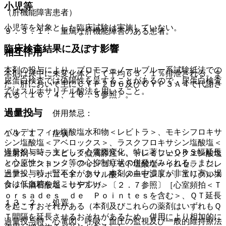
小児等
（肝機能障害患者）
小児等を対象とした臨床試験は実施していない。
９．３．１． 重篤な肝機能障害のある患者。
臨床検査結果に及ぼす影響
相互作用
本剤の投与により、ブロモフェノールブルー系試験紙法での
本剤は尿中に未変化体として平均６５．１％排泄される。ま
尿蛋白検査では偽陽性を呈することがあるので、尿蛋白検査
た、肝において主にＣＹＰ２Ｄ６及びＣＹＰ３Ａ４で代謝さ
ではスルホサリチル酸法を用いること。
れる〔１６．４、１６．５参照〕。
過量投与
１０．１． 併用禁忌：
バルデナフィル塩酸塩水和物＜レビトラ＞、モキシフロキサ
１３．１． 症状
シン塩酸塩＜アベロックス＞、ラスクフロキサシン塩酸塩＜
過量投与時、主として心電図変化、特に著しいＱＲＳ幅延長
注射剤＞＜ラスビック点滴静注＞、トレミフェンクエン酸塩
と心原性ショック等の心抑制症状の併発がみられる。また、
＜フェアストン＞、フィンゴリモド塩酸塩＜イムセラ、ジレ
過量投与時、腎不全があり、本剤の血中濃度が非常に高い場
ニア＞、シポニモド フマル酸＜メーゼント＞、エリグルス
合は低血糖を起こしやすい。
タット酒石酸塩＜サデルガ＞〔２．７参照〕［心室頻拍＜Ｔ
ｏｒｓａｄｅｓ ｄｅ Ｐｏｉｎｔｅｓを含む＞、ＱＴ延長
１３．２． 処置
を起こすおそれがある（本剤及びこれらの薬剤はいずれもＱ
Ｔ間隔を延長させるおそれがあるため、併用により相加的に
過量投与時、心電図、呼吸、血圧の監視及び一般的維持療法