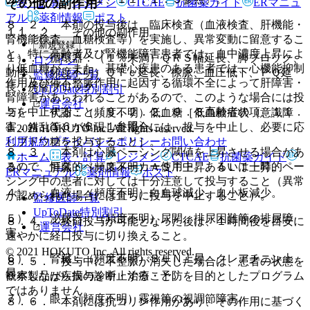
その他の副作用
表・計算
レジメン
CTCAE
抗菌薬ガイド
ERマニュ
アル
薬剤情報
ポスト
８．２． 本剤の投与後は、臨床検査（血液検査、肝機能・
１１．２． その他の副作用
腎機能検査、血糖検査等）を実施し、異常変動に留意するこ
新規登録
と。特に高齢者及び腎機能障害患者では、血中濃度上昇によ
１）． 循環器：（１％未満）ＱＲＳ幅延長、脚ブロック、
ログイン
り低血糖が、また、基礎心疾患のある患者では、心機能抑制
動悸、（頻度不明）ＱＴｃ延長、徐脈、血圧低下、ＰＱ延
監修医師一覧
作用及び催不整脈作用に起因する循環不全によって肝障害・
長、房室ブロック。
UpToDate特別割引
腎障害があらわれることがあるので、このような場合には投
運営会社
与を中止すること〔９．２．２、９．８高齢者の項、１１．
２）． 代謝：（頻度不明）低血糖［低血糖症状（意識障
１．４、１６．６．１参照〕。
害、錯乱等）が出現した場合には、投与を中止し、必要に応
© 2021 HOKUTO Inc. All rights reserved.
利用規約
プライバシーポリシー
お問い合わせ
じブドウ糖を投与すること］。
８．３． 本剤は心臓ペーシング閾値を上昇させる場合があ
ホーム
表・計算
レジメン
CTCAE
抗菌薬ガイド
るので、恒久的ペースメーカー使用中、あるいは一時的ペー
３）． 肝臓：（頻度不明）ＡＳＴ上昇、ＡＬＴ上昇。
ERマニュアル
薬剤情報
ポスト
シング中の患者に対しては十分注意して投与すること（異常
４）． 血液：（頻度不明）白血球減少、血小板減少。
が認められた場合には直ちに投与を中止すること）。
監修医師一覧
UpToDate特別割引
５）． 泌尿器：（頻度不明）尿閉、排尿困難等の排尿障
８．４． 経口投与が可能となった後は、１時間後を目安に
運営会社
害。
速やかに経口投与に切り換えること。
© 2021 HOKUTO Inc. All rights reserved.
６）． 腎臓：（頻度不明）ＢＵＮ上昇、クレアチニン上
８．５． 投与中に不整脈が消失した場合は、患者の状態を
昇。
※本製品は疾病の診断・治療・予防を目的としたプログラム
観察しながら投与を中止すること。
ではありません。
７）． 眼：（頻度不明）霧視等の視調節障害。
８．６． 本剤には抗コリン作用があり、その作用に基づく