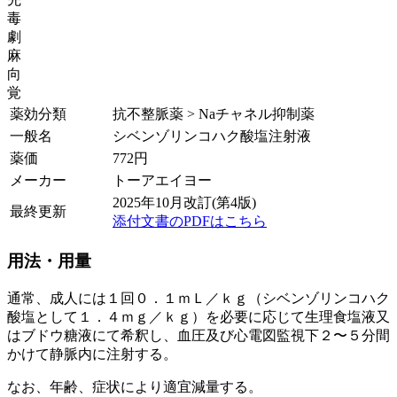
毒
劇
麻
向
覚
薬効分類
抗不整脈薬 > Naチャネル抑制薬
一般名
シベンゾリンコハク酸塩注射液
薬価
772
円
メーカー
トーアエイヨー
2025年10月改訂(第4版)
最終更新
添付文書のPDFはこちら
用法・用量
通常、成人には１回０．１ｍＬ／ｋｇ（シベンゾリンコハク
酸塩として１．４ｍｇ／ｋｇ）を必要に応じて生理食塩液又
はブドウ糖液にて希釈し、血圧及び心電図監視下２〜５分間
かけて静脈内に注射する。
なお、年齢、症状により適宜減量する。