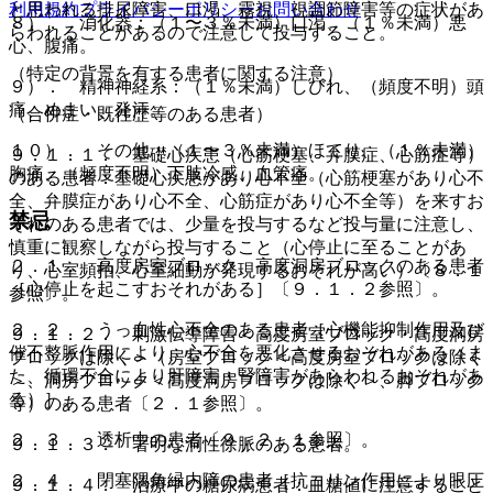
利用規約
プライバシーポリシー
お問い合わせ
と思われる排尿障害、口渇、霧視、視調節障害等の症状があ
８）． 消化器：（１〜３％未満）口渇、（１％未満）悪
らわれることがあるので注意して投与すること。
心、腹痛。
（特定の背景を有する患者に関する注意）
９）． 精神神経系：（１％未満）しびれ、（頻度不明）頭
痛、めまい、発汗。
（合併症・既往歴等のある患者）
１０）． その他：（１〜３％未満）ほてり、（１％未満）
９．１．１． 基礎心疾患（心筋梗塞、弁膜症、心筋症等）
胸痛、（頻度不明）下肢冷感、血管痛。
のある患者：基礎心疾患があり心不全（心筋梗塞があり心不
全、弁膜症があり心不全、心筋症があり心不全等）を来すお
禁忌
それのある患者では、少量を投与するなど投与量に注意し、
慎重に観察しながら投与すること（心停止に至ることがあ
２．１． 高度房室ブロック、高度洞房ブロックのある患者
り、心室頻拍、心室細動が発現するおそれが高い）〔８．１
［心停止を起こすおそれがある］〔９．１．２参照〕。
参照〕。
２．２． うっ血性心不全のある患者［心機能抑制作用及び
９．１．２． 刺激伝導障害＜高度房室ブロック・高度洞房
催不整脈作用により、心不全を悪化させるおそれがある（ま
ブロックは除く＞（房室ブロック＜高度房室ブロックは除く
た、循環不全により肝障害・腎障害があらわれるおそれがあ
＞、洞房ブロック＜高度洞房ブロックは除く＞、脚ブロック
る）］。
等）のある患者〔２．１参照〕。
２．３． 透析中の患者〔９．２．１参照〕。
９．１．３． 著明な洞性徐脈のある患者。
２．４． 閉塞隅角緑内障の患者［抗コリン作用により眼圧
９．１．４． 治療中の糖尿病患者：血糖値に注意すること