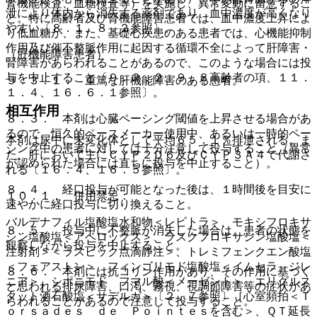
腎機能検査、血糖検査等）を実施し、異常変動に留意するこ
泄により体内から消失する薬剤であり、血中濃度が高くなり
と。特に高齢者及び腎機能障害患者では、血中濃度上昇によ
やすい〔８．１、８．２参照〕。
り低血糖が、また、基礎心疾患のある患者では、心機能抑制
作用及び催不整脈作用に起因する循環不全によって肝障害・
（肝機能障害患者）
腎障害があらわれることがあるので、このような場合には投
与を中止すること〔９．２．２、９．８高齢者の項、１１．
９．３．１． 重篤な肝機能障害のある患者。
１．４、１６．６．１参照〕。
相互作用
８．３． 本剤は心臓ペーシング閾値を上昇させる場合があ
るので、恒久的ペースメーカー使用中、あるいは一時的ペー
本剤は尿中に未変化体として平均６５．１％排泄される。ま
シング中の患者に対しては十分注意して投与すること（異常
た、肝において主にＣＹＰ２Ｄ６及びＣＹＰ３Ａ４で代謝さ
が認められた場合には直ちに投与を中止すること）。
れる〔１６．４、１６．５参照〕。
８．４． 経口投与が可能となった後は、１時間後を目安に
１０．１． 併用禁忌：
速やかに経口投与に切り換えること。
バルデナフィル塩酸塩水和物＜レビトラ＞、モキシフロキサ
８．５． 投与中に不整脈が消失した場合は、患者の状態を
シン塩酸塩＜アベロックス＞、ラスクフロキサシン塩酸塩＜
観察しながら投与を中止すること。
注射剤＞＜ラスビック点滴静注＞、トレミフェンクエン酸塩
＜フェアストン＞、フィンゴリモド塩酸塩＜イムセラ、ジレ
８．６． 本剤には抗コリン作用があり、その作用に基づく
ニア＞、シポニモド フマル酸＜メーゼント＞、エリグルス
と思われる排尿障害、口渇、霧視、視調節障害等の症状があ
タット酒石酸塩＜サデルガ＞〔２．７参照〕［心室頻拍＜Ｔ
らわれることがあるので注意して投与すること。
ｏｒｓａｄｅｓ ｄｅ Ｐｏｉｎｔｅｓを含む＞、ＱＴ延長