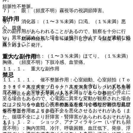
頻脈性不整脈。
７）． 眼：（頻度不明）霧視等の視調節障害。
副作用
８）． 消化器：（１〜３％未満）口渇、（１％未満）悪
心、腹痛。
次の副作用があらわれることがあるので、観察を十分に行
い、異常が認められた場合には投与を中止するなど適切な処
９）． 精神神経系：（１％未満）しびれ、（頻度不明）頭
置を行うこと。
痛、めまい、発汗。
重大な副作用
１０）． その他：（１〜３％未満）ほてり、（１％未満）
胸痛、（頻度不明）下肢冷感、血管痛。
１１．１． 重大な副作用
禁忌
１１．１．１． 催不整脈作用：心室細動、心室頻拍（Ｔｏ
ｒｓａｄｅｓ ｄｅ Ｐｏｉｎｔｅｓを含む）（いずれも頻
２．１． 高度房室ブロック、高度洞房ブロックのある患者
度不明）、上室性不整脈（１％未満）があらわれ、心停止に
［心停止を起こすおそれがある］〔９．１．２参照〕。
至る場合もあるので、心電図に異常な変動が観察された場合
２．２． うっ血性心不全のある患者［心機能抑制作用及び
には、投与を中止し、抗不整脈薬を投与するなど適切な処置
催不整脈作用により、心不全を悪化させるおそれがある（ま
を行うこと〔８．１参照〕。
た、循環不全により肝障害・腎障害があらわれるおそれがあ
１１．１．２． ショック、アナフィラキシー（いずれも頻
る）］。
度不明）：胸内苦悶、冷汗、呼吸困難、血圧低下、発疹、浮