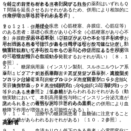
を起こすおそれがある（本剤及びこれらの薬剤はいずれもＱ
（特定の背景を有する患者に関する注意）
Ｔ間隔を延長させるおそれがあるため、併用により相加的に
（合併症・既往歴等のある患者）
作用が増強するおそれがある）］。
９．１．１． 基礎心疾患（心筋梗塞、弁膜症、心筋症等）
１０．２． 併用注意：
のある患者：基礎心疾患があり心不全（心筋梗塞があり心不
１）． β−受容体遮断剤（プロプラノロール）［本剤の作
全、弁膜症があり心不全、心筋症があり心不全等）を来すお
用が増強される可能性がある（機序は明らかではないが、動
それのある患者では、少量を投与するなど投与量に注意し、
物実験において本剤とこれらの薬剤との併用による作用増強
慎重に観察しながら投与すること（心停止に至ることがあ
の可能性が報告されている）］。
り、心室頻拍、心室細動が発現するおそれが高い）〔８．１
参照〕。
２）． 糖尿病用薬（インスリン製剤、スルホニルウレア系
薬剤、ビグアナイド系薬剤、チアゾリジン系薬剤、速効型イ
９．１．２． 刺激伝導障害＜高度房室ブロック・高度洞房
ンスリン分泌促進剤、α−グルコシダーゼ阻害剤、ＧＬＰ−１
ブロックは除く＞（房室ブロック＜高度房室ブロックは除く
受容体作動薬、ＤＰＰ−４阻害剤、ＳＧＬＴ２阻害剤等）
＞、洞房ブロック＜高度洞房ブロックは除く＞、脚ブロック
〔９．１．４参照〕［低血糖があらわれるおそれがある（動
等）のある患者〔２．１参照〕。
物実験において、本剤高用量投与時にインスリン分泌亢進が
９．１．３． 著明な洞性徐脈のある患者。
認められるとの報告があり、これらの薬剤との併用により血
糖降下作用が増強される可能性がある）］。
９．１．４． 治療中の糖尿病患者：血糖値に注意すること
（低血糖があらわれるおそれがある）〔１０．２参照〕。
高齢者
９．１．５． 血清カリウム低下のある患者：心電図変化に