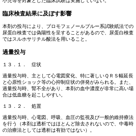
小児等を対象とした臨床試験は実施していない。
臨床検査結果に及ぼす影響
本剤の投与により、ブロモフェノールブルー系試験紙法での
尿蛋白検査では偽陽性を呈することがあるので、尿蛋白検査
ではスルホサリチル酸法を用いること。
過量投与
１３．１． 症状
過量投与時、主として心電図変化、特に著しいＱＲＳ幅延長
と心原性ショック等の心抑制症状の併発がみられる。また、
過量投与時、腎不全があり、本剤の血中濃度が非常に高い場
合は低血糖を起こしやすい。
１３．２． 処置
過量投与時、心電図、呼吸、血圧の監視及び一般的維持療法
を行う（本剤は透析ではほとんど除去されないので、中毒時
の治療法としては透析は有効ではない）。