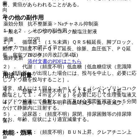
麻
害、黄疸があらわれることがある。
向
覚
その他の副作用
薬効分類
抗不整脈薬 > Naチャネル抑制薬
１１．２． その他の副作用
一般名
シベンゾリンコハク酸塩注射液
薬価
772
円
１）． 循環器：（１％未満）ＱＲＳ幅延長、脚ブロック、
メーカー
トーアエイヨー
動悸、（頻度不明）ＱＴｃ延長、徐脈、血圧低下、ＰＱ延
2025年10月改訂(第4版)
長、房室ブロック。
最終更新
添付文書のPDFはこちら
２）． 代謝：（頻度不明）低血糖［低血糖症状（意識障
害、錯乱等）が出現した場合には、投与を中止し、必要に応
用法・用量
じブドウ糖を投与すること］。
通常、成人には１回０．１ｍＬ／ｋｇ（シベンゾリンコハク
３）． 肝臓：（頻度不明）ＡＳＴ上昇、ＡＬＴ上昇。
酸塩として１．４ｍｇ／ｋｇ）を必要に応じて生理食塩液又
はブドウ糖液にて希釈し、血圧及び心電図監視下２〜５分間
４）． 血液：（頻度不明）白血球減少、血小板減少。
かけて静脈内に注射する。
５）． 泌尿器：（頻度不明）尿閉、排尿困難等の排尿障
なお、年齢、症状により適宜減量する。
害。
効能・効果
６）． 腎臓：（頻度不明）ＢＵＮ上昇、クレアチニン上
昇。