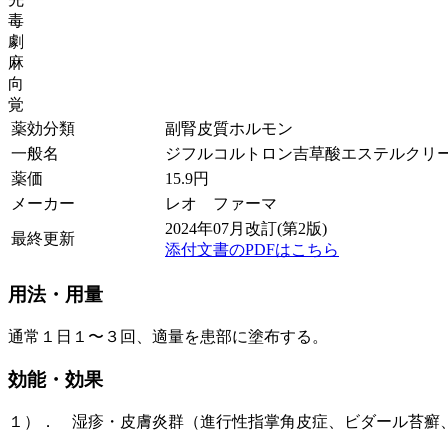
毒
劇
麻
向
覚
薬効分類
副腎皮質ホルモン
一般名
ジフルコルトロン吉草酸エステルクリ
薬価
15.9
円
メーカー
レオ ファーマ
2024年07月改訂(第2版)
最終更新
添付文書のPDFはこちら
用法・用量
通常１日１〜３回、適量を患部に塗布する。
効能・効果
１）． 湿疹・皮膚炎群（進行性指掌角皮症、ビダール苔癬