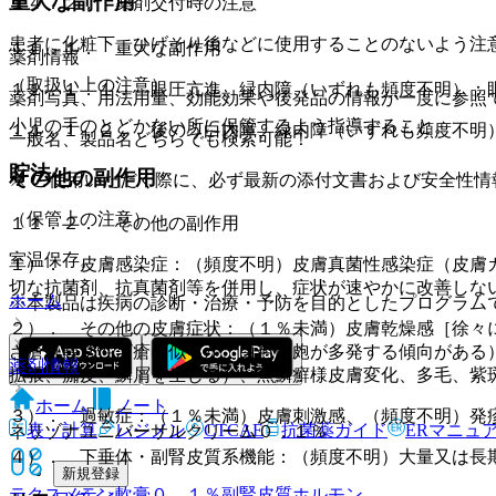
重大な副作用
１４．２． 薬剤交付時の注意
患者に化粧下、ひげそり後などに使用することのないよう注
１１．１． 重大な副作用
薬剤情報
（取扱い上の注意）
１１．１．１． 眼圧亢進、緑内障（いずれも頻度不明）：
薬剤写真、用法用量、効能効果や後発品の情報が一度に参照
小児の手のとどかない所に保管するよう指導すること。
１１．１．２． 後のう白内障、緑内障（いずれも頻度不明
一般名、製品名どちらでも検索可能！
貯法
その他の副作用
※ ご使用いただく際に、必ず最新の添付文書および安全性情
（保管上の注意）
１１．２． その他の副作用
室温保存。
１）． 皮膚感染症：（頻度不明）皮膚真菌性感染症（皮膚
切な抗菌剤、抗真菌剤等を併用し、症状が速やかに改善しな
ホーム
※本製品は疾病の診断・治療・予防を目的としたプログラム
２）． その他の皮膚症状：（１％未満）皮膚乾燥感［徐々
ざ瘡（尋常性ざ瘡に似るが、白色面皰が多発する傾向がある
薬剤情報
拡張、痂皮、鱗屑を生じる）、魚鱗癬様皮膚変化、多毛、紫
ホーム
ノート
３）． 過敏症：（１％未満）皮膚刺激感、（頻度不明）発
表・計算
レジメン
CTCAE
抗菌薬ガイド
ERマニュ
ネリゾナユニバーサルクリーム０．１％
４）． 下垂体・副腎皮質系機能：（頻度不明）大量又は長
新規登録
テクスメテン軟膏０．１％
副腎皮質ホルモン