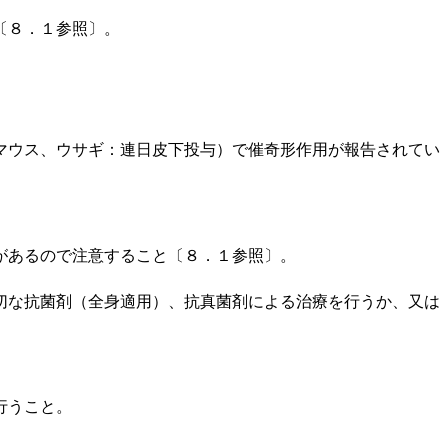
〔８．１参照〕。
マウス、ウサギ：連日皮下投与）で催奇形作用が報告されてい
があるので注意すること〔８．１参照〕。
切な抗菌剤（全身適用）、抗真菌剤による治療を行うか、又は
行うこと。