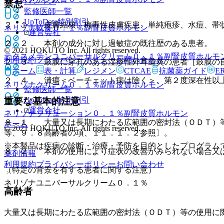
ログイン
禁忌
監修医師一覧
UpToDate特別割引
２．１． 皮膚結核、梅毒性皮膚疾患、単純疱疹、水痘、帯
ネリゾナ軟膏０．１％
副腎皮質ホルモン
運営会社
２．２． 本剤の成分に対し過敏症の既往歴のある患者。
© 2021 HOKUTO Inc. All rights reserved.
テクスメテンユニバーサルクリーム０．１％
副腎皮質ホルモ
利用規約
プライバシーポリシー
お問い合わせ
２．３． 鼓膜に穿孔のある湿疹性外耳道炎の患者［鼓膜の
ホーム
表・計算
レジメン
CTCAE
抗菌薬ガイド
E
２．４． 潰瘍＜ベーチェット病は除く＞、第２度深在性以
ネリゾナクリーム０．１％
副腎皮質ホルモン
監修医師一覧
UpToDate特別割引
重要な基本的注意
運営会社
ネリゾナソリューション０．１％
副腎皮質ホルモン
８．１． 大量又は長期にわたる広範囲の密封法（ＯＤＴ）
ホーム
© 2021 HOKUTO Inc. All rights reserved.
等、９．８高齢者の項、１１．１．２参照〕。
※本製品は疾病の診断・治療・予防を目的としたプログラム
８．２． 本剤の使用により症状の改善がみられない場合又
薬剤情報
利用規約
プライバシーポリシー
お問い合わせ
（特定の背景を有する患者に関する注意）
ネリゾナユニバーサルクリーム０．１％
高齢者
大量又は長期にわたる広範囲の密封法（ＯＤＴ）等の使用に