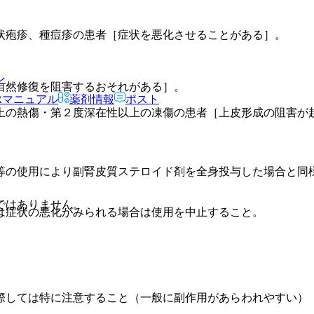
状疱疹、種痘疹の患者［症状を悪化させることがある］。
ン
自然修復を阻害するおそれがある］。
Rマニュアル
薬剤情報
ポスト
上の熱傷・第２度深在性以上の凍傷の患者［上皮形成の阻害が
等の使用により副腎皮質ステロイド剤を全身投与した場合と同
ではありません。
は症状の悪化がみられる場合は使用を中止すること。
際しては特に注意すること（一般に副作用があらわれやすい）