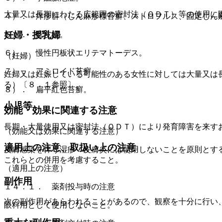
大量又は長期にわたる広範囲の密封法（ＯＤＴ）等の使用に
４）． 痒疹群（じん麻疹様苔癬、ストロフルス、固定じん
妊婦・授乳婦
５）． 紅皮症。
６）． 慢性円板状エリテマトーデス。
（妊婦）
７）． アミロイド苔癬。
妊婦又は妊娠している可能性のある女性に対しては大量又は
る）〔８．１参照〕。
８）． 扁平紅色苔癬。
小児等
効能・効果に関連する注意
長期・大量使用又は密封法（ＯＤＴ）により発育障害を来す
（効能又は効果に関連する注意）
適用上の注意、取扱い上の注意
皮膚感染を伴う湿疹・皮膚炎には使用しないことを原則とす
これらとの併用を考慮すること。
（適用上の注意）
副作用
１４．１． 薬剤投与時の注意
次の副作用があらわれることがあるので、観察を十分に行い
眼科用として使用しないこと。