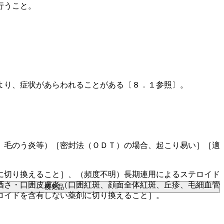
行うこと。
より、症状があらわれることがある〔８．１参照〕。
、毛のう炎等）［密封法（ＯＤＴ）の場合、起こり易い］［適
に切り換えること］、（頻度不明）長期連用によるステロイド
酒さ・口囲皮膚炎（口囲紅斑、顔面全体紅斑、丘疹、毛細血管
後発品
ロイドを含有しない薬剤に切り換えること］。