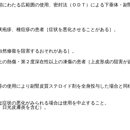
期にわたる広範囲の使用、密封法（ＯＤＴ）による下垂体・副
状疱疹、種痘疹の患者［症状を悪化させることがある］。
自然修復を阻害するおそれがある］。
上の熱傷・第２度深在性以上の凍傷の患者［上皮形成の阻害が
等の使用により副腎皮質ステロイド剤を全身投与した場合と同
は症状の悪化がみられる場合は使用を中止すること。
、日光皮膚炎を含む）。