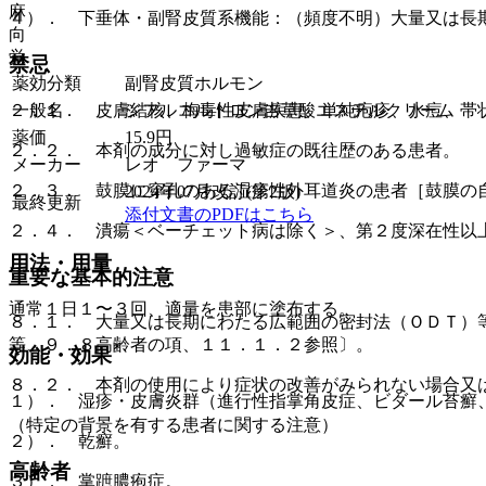
麻
４）． 下垂体・副腎皮質系機能：（頻度不明）大量又は長
向
覚
禁忌
薬効分類
副腎皮質ホルモン
一般名
ジフルコルトロン吉草酸エステルクリーム
２．１． 皮膚結核、梅毒性皮膚疾患、単純疱疹、水痘、帯
薬価
15.9
円
２．２． 本剤の成分に対し過敏症の既往歴のある患者。
メーカー
レオ ファーマ
２．３． 鼓膜に穿孔のある湿疹性外耳道炎の患者［鼓膜の
2024年07月改訂(第2版)
最終更新
添付文書のPDFはこちら
２．４． 潰瘍＜ベーチェット病は除く＞、第２度深在性以
用法・用量
重要な基本的注意
通常１日１〜３回、適量を患部に塗布する。
８．１． 大量又は長期にわたる広範囲の密封法（ＯＤＴ）
等、９．８高齢者の項、１１．１．２参照〕。
効能・効果
８．２． 本剤の使用により症状の改善がみられない場合又
１）． 湿疹・皮膚炎群（進行性指掌角皮症、ビダール苔癬
（特定の背景を有する患者に関する注意）
２）． 乾癬。
高齢者
３）． 掌蹠膿疱症。