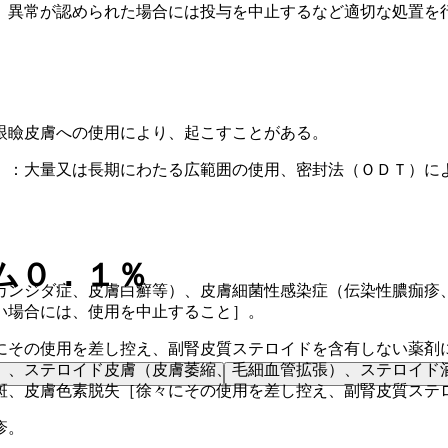
、異常が認められた場合には投与を中止するなど適切な処置を
眼瞼皮膚への使用により、起こすことがある。
）：大量又は長期にわたる広範囲の使用、密封法（ＯＤＴ）に
ム０．１％
カンジダ症、皮膚白癬等）、皮膚細菌性感染症（伝染性膿痂疹
い場合には、使用を中止すること］。
にその使用を差し控え、副腎皮質ステロイドを含有しない薬剤
）、ステロイド皮膚（皮膚萎縮、毛細血管拡張）、ステロイド
斑、皮膚色素脱失［徐々にその使用を差し控え、副腎皮質ステ
疹。