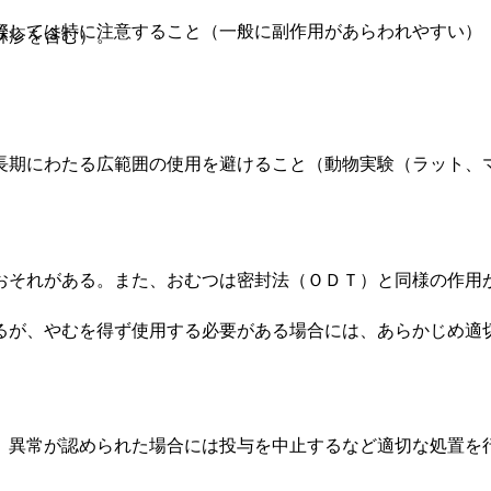
際しては特に注意すること（一般に副作用があらわれやすい）
麻疹を含む）。
長期にわたる広範囲の使用を避けること（動物実験（ラット、
おそれがある。また、おむつは密封法（ＯＤＴ）と同様の作用
るが、やむを得ず使用する必要がある場合には、あらかじめ適
、異常が認められた場合には投与を中止するなど適切な処置を