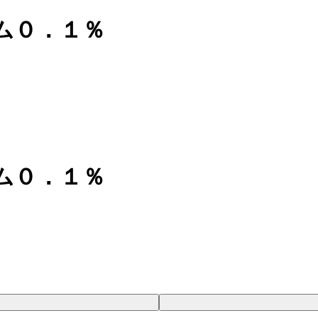
ム０．１％
ム０．１％