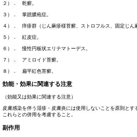
２）． 乾癬。
３）． 掌蹠膿疱症。
４）． 痒疹群（じん麻疹様苔癬、ストロフルス、固定じん
５）． 紅皮症。
６）． 慢性円板状エリテマトーデス。
７）． アミロイド苔癬。
８）． 扁平紅色苔癬。
効能・効果に関連する注意
（効能又は効果に関連する注意）
皮膚感染を伴う湿疹・皮膚炎には使用しないことを原則とす
これらとの併用を考慮すること。
副作用