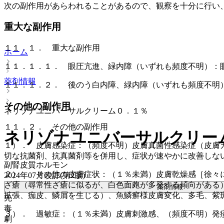
次の副作用があらわれることがあるので、観察を十分に行い
重大な副作用
１１．１． 重大な副作用
ホーム
１１．１．１． 眼圧亢進、緑内障（いずれも頻度不明）：
薬剤情報
１１．１．２． 後のう白内障、緑内障（いずれも頻度不明
その他の副作用
ネリゾナユニバーサルクリーム０．１％
１１．２． その他の副作用
ネリゾナユニバーサルクリー
１）． 皮膚感染症：（頻度不明）皮膚真菌性感染症（皮膚
切な抗菌剤、抗真菌剤等を併用し、症状が速やかに改善しな
副腎皮質ホルモン
２）． その他の皮膚症状：（１％未満）皮膚乾燥感［徐々
2024年07月改訂(第2版)
ざ瘡（尋常性ざ瘡に似るが、白色面皰が多発する傾向がある
薬剤情報
拡張、痂皮、鱗屑を生じる）、魚鱗癬様皮膚変化、多毛、紫
先
毒
３）． 過敏症：（１％未満）皮膚刺激感、（頻度不明）発
劇