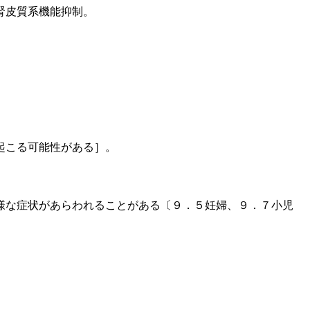
腎皮質系機能抑制。
起こる可能性がある］。
様な症状があらわれることがある〔９．５妊婦、９．７小児