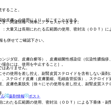
意すること。
眼瞼皮膚への使用により、起こすことがある。
でき、関連情報へ簡単にアクセスができます。
）：大量又は長期にわたる広範囲の使用、密封法（ＯＤＴ）に
報も併せてご確認下さい。
カンジダ症、皮膚白癬等）、皮膚細菌性感染症（伝染性膿痂疹
い場合には、使用を中止すること］。
ではありません。
にその使用を差し控え、副腎皮質ステロイドを含有しない薬剤
）、ステロイド皮膚（皮膚萎縮、毛細血管拡張）、ステロイド
斑、皮膚色素脱失［徐々にその使用を差し控え、副腎皮質ステ
疹。
アル
薬剤情報
ポスト
期にわたる広範囲の使用、密封法（ＯＤＴ）による下垂体・副