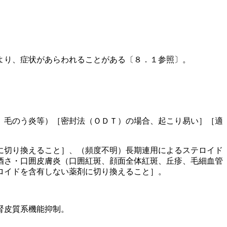
より、症状があらわれることがある〔８．１参照〕。
、毛のう炎等）［密封法（ＯＤＴ）の場合、起こり易い］［適
に切り換えること］、（頻度不明）長期連用によるステロイド
酒さ・口囲皮膚炎（口囲紅斑、顔面全体紅斑、丘疹、毛細血管
ロイドを含有しない薬剤に切り換えること］。
腎皮質系機能抑制。