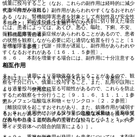
慎重に投与すること（なお、これらの副作用は経時的に減少
する傾向がみられる）。
代謝・排泄が遅延し、副作用があらわれやすくなるおそれが
ある（なお、腎機能障害患者を対象として有効性及び安全性
８．５． 他のオピオイド鎮痛剤から本剤に切り替えた場合
を指標とした臨床試験は実施していない）。
には、患者によっては、あくび、悪心、嘔吐、下痢、不安、
振戦、悪寒等の退薬症候があらわれることがあるので、患者
（肝機能障害患者）
の状態を観察しながら必要に応じ適切な処置を行うこと〔１
肝機能障害患者：代謝・排泄が遅延し、副作用があらわれや
１．１．１参照〕。
すくなるおそれがある〔１６．１．５参照〕。
８．６． 本剤を増量する場合には、副作用に十分注意する
こと。
相互作用
８．７． 連用により薬物依存を生じることがあるので、観
本剤は主にＣＹＰ３Ａ４で代謝される〔１６．４参照〕。
察を十分に行い、慎重に投与すること。また、乱用や誤用に
より過量投与や死亡に至る可能性があるので、これらを防止
１０．１． 併用禁忌：
するため観察を十分行うこと〔９．１．６、１１．１．１参
ナルメフェン塩酸塩水和物＜セリンクロ＞〔２．２参照〕
照〕。
［離脱症状を起こすおそれがあり、また、鎮痛作用が減弱す
８．８． 連用中における投与量の急激な減量は、退薬症候
るおそれがあるので、ナルメフェン塩酸塩水和物を投与中又
があらわれることがあるので行わないこと〔１１．１．１参
は投与中止後１週間以内の患者には投与しないこと（μオピ
照〕。
オイド受容体への競合的阻害による）］。
８．９． 重篤な副作用が発現した患者については、本剤剥