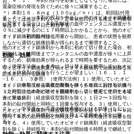
７．４．１． 本剤の投与を必要としなくなった場合には、
日。
退薬症候の発現を防ぐために徐々に減量すること。
＊）本剤１６．８ｍｇ（１００μｇ／ｈｒ）は、初回貼付用
７．４．２． 本剤の投与を中止し、他のオピオイド鎮痛剤
量としては推奨されないが、定常状態における推定平均吸収
に変更する場合は、本剤剥離後の血中フェンタニル濃度が５
量は２．４ｍｇ／日に相当する。
０％に減少するのに１７時間以上かかることから、他のオピ
７．２． 初回貼付時
オイド鎮痛剤の投与は低用量から開始し、患者の状態を観察
しながら適切な鎮痛効果が得られるまで漸増すること。
他のオピオイド鎮痛剤から本剤に初めて切り替えた場合、初
回貼付２４時間後までフェンタニルの血中濃度が徐々に上昇
効能・効果
するため、鎮痛効果が得られるまで時間を要するため、次記
の「使用方法例」を参考に、切り替え前に使用していたオピ
非オピオイド鎮痛剤及び弱オピオイド鎮痛剤で治療困難な次
オイド鎮痛剤の投与を行うことが望ましい〔１６．１．１
記疾患における鎮痛：
−１６．１．３参照〕［使用方法例］１）使用していたオピ
オイド鎮痛剤（経皮吸収型製剤を除く）１日１回投与：投与
１）． 中等度から高度の疼痛を伴う各種癌における鎮痛
１２時間後に本剤の貼付を開始する、２）使用していたオピ
（ただし、他のオピオイド鎮痛剤から切り替えて使用する場
オイド鎮痛剤（経皮吸収型製剤を除く）１日２〜３回投与：
合に限る）。
本剤の貼付開始と同時に１回量を投与する、３）使用してい
２）． 中等度から高度の慢性疼痛における鎮痛（ただし、
たオピオイド鎮痛剤（経皮吸収型製剤を除く）１日４〜６回
他のオピオイド鎮痛剤から切り替えて使用する場合に限
投与：本剤の貼付開始と同時及び４〜６時間後に１回量を投
る）。
与する、４）使用していたオピオイド鎮痛剤（経皮吸収型製
剤を除く）持続投与：本剤の貼付開始後６時間まで継続して