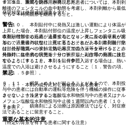
子宮出血、胸部不快感、胸痛、悪寒。
８．９． 重篤な副作用が発現した患者については、本剤剥
離後のフェンタニルの血中動態を考慮し、本剤剥離から最低
発現頻度は使用成績調査を含む。
でも２４時間観察を継続すること。
警告
８．１０． 本剤貼付中に発熱又は激しい運動により体温が
上昇した場合、本剤貼付部位の温度が上昇しフェンタニル吸
本剤貼付部位の温度が上昇するとフェンタニルの吸収量が増
収量が増加するため、過量投与になり、死に至るおそれがあ
加し、過量投与になり、死に至るおそれがある。本剤貼付中
るので、患者の状態に注意すること。また、本剤貼付後、貼
は、外部熱源への接触、熱い温度での入浴等を避けること。
付部位が電気パッド、電気毛布、加温ウォーターベッド、赤
発熱時には患者の状態を十分に観察し、副作用の発現に注意
外線灯、集中的な日光浴、サウナ、湯たんぽ等の熱源に接し
すること〔８．１０、９．１．５参照〕。
ないようにすること。本剤を貼付中に入浴する場合は、熱い
温度での入浴は避けさせるようにすること〔１．警告の項、
禁忌
９．１．５参照〕。
８．１１． 眠気、めまいが起こることがあるので、本剤投
２．１． 本剤の成分に対し過敏症のある患者。
与中の患者には自動車の運転等危険を伴う機械の操作に従事
２．２． ナルメフェン塩酸塩水和物投与中の患者又はナル
させないよう注意すること。
メフェン塩酸塩水和物投与中止後１週間以内の患者〔１０．
８．１２． 鎮痛剤による治療は原因療法ではなく、対症療
１参照〕。
法であることに留意すること。
重要な基本的注意
（特定の背景を有する患者に関する注意）