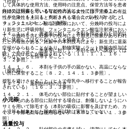
（妊婦）
して具体的な使用方法、使用時の注意点、保管方法等を患者
向けの説明書を用いるなどの方法によって指導すること
妊婦又は妊娠している可能性のある女性には、治療上の有益
〔８．２、１４．１．６、１４．２．１−１４．２．９、１
性が危険性を上回ると判断される場合にのみ投与すること。
４．３．１−１４．３．３参照〕。
フェンタニルクエン酸塩注射液において、分娩時の投与によ
り新生児に呼吸抑制、フェンタニルクエン酸塩注射液におい
１４．１．４． 患者等に対して、本剤を指示された目的以
て、分娩時を含む妊娠中の投与により胎児に徐脈があらわれ
外に使用してはならないことを指導すること。
たとの報告がある。妊娠中の本剤投与により、新生児に退薬
症候がみられることがあり、動物実験（ラット静脈内投与試
１４．１．５． 患者等に対して、本剤を他人へ譲渡しては
験）で胎仔死亡が報告されている〔１１．１．１、１６．
ならないことを指導すること。
３．２参照〕。
１４．１．６． 本剤を子供の手の届かない、高温にならな
（授乳婦）
い所に保管すること〔８．２、１４．１．３参照〕。
授乳を避けさせること（ヒトで母乳中へ移行することが報告
１４．２． 薬剤貼付時の注意
されている）〔１６．３．３参照〕。
１４．２．１． 体毛のない部位に貼付することが望ましい
小児等
が、体毛のある部位に貼付する場合は、創傷しないようにハ
サミを用いて除毛する（本剤の吸収に影響を及ぼすため、カ
小児等を対象とした国内臨床試験は実施していない。
ミソリや除毛剤等は使用しない）〔８．２、１４．１．３参
照〕。
過量投与