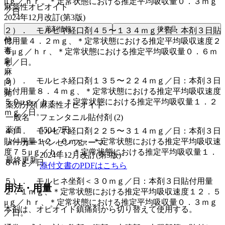
μｇ／ｈｒ、＊定常状態における推定平均吸収量０．３ｍｇ
麻薬性オピオイド
／日。
2024年12月改訂(第3版)
薬剤情報
後発品
２）． モルヒネ経口剤４５〜１３４ｍｇ／日：本剤３日貼
他
付用量４．２ｍｇ、＊定常状態における推定平均吸収速度２
毒
５μｇ／ｈｒ、＊定常状態における推定平均吸収量０．６ｍ
劇
ｇ／日。
麻
３）． モルヒネ経口剤１３５〜２２４ｍｇ／日：本剤３日
向
貼付用量８．４ｍｇ、＊定常状態における推定平均吸収速度
覚
５０μｇ／ｈｒ、＊定常状態における推定平均吸収量１．２
薬効分類
麻薬性オピオイド
ｍｇ／日。
一般名
フェンタニル貼付剤 (2)
薬価
5504.7
円
４）． モルヒネ経口剤２２５〜３１４ｍｇ／日：本剤３日
貼付用量１２．６ｍｇ、＊定常状態における推定平均吸収速
メーカー
ヤンセンファーマ
度７５μｇ／ｈｒ、＊定常状態における推定平均吸収量１．
2024年12月改訂(第3版)
最終更新
８ｍｇ／日。
添付文書のPDFはこちら
５）． モルヒネ坐剤＜３０ｍｇ／日：本剤３日貼付用量
用法・用量
２．１ｍｇ、＊定常状態における推定平均吸収速度１２．５
μｇ／ｈｒ、＊定常状態における推定平均吸収量０．３ｍｇ
本剤は、オピオイド鎮痛剤から切り替えて使用する。
／日。