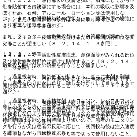
１４．２．２． 貼付部位の皮膚を拭い、清潔にしてから本
剤を貼付する（清潔にする場合には、本剤の吸収に影響を及
１３．１． 症状
ぼすため、石鹸、アルコール、ローション等は使用しな
フェンタニルの過量投与時の症状として、薬理作用の増強に
い）。また、貼付部位の水分は十分に取り除くこと〔８．
より重篤な換気低下を示す。
２、１４．１．３参照〕。
また、フェンタニルの過量投与により白質脳症が認められて
１４．２．３． 皮膚刺激を避けるため、毎回貼付部位を変
いる。
えることが望ましい〔８．２、１４．１．３参照〕。
１３．２． 処置
１４．２．４． 活動性皮膚疾患、創傷面等がみられる部位
及び放射線照射部位は避けて貼付すること〔８．２、１４．
過量投与時には次の治療を行うことが望ましい。
１．３参照〕。
・ 過量投与時、換気低下が起きたら、直ちに本剤を剥離
１４．２．５． 本剤を使用するまでは包装袋を開封せず、
し、患者をゆり動かしたり、話しかけたりして目をさまさせ
開封後は速やかに貼付すること〔８．２、１４．１．３参
ておく。
照〕。
・ 過量投与時、麻薬拮抗剤（ナロキソン、レバロルファン
１４．２．６． 包装袋は手で破り開封し、本剤を取り出す
等）の投与を行い、患者に退薬症候又は麻薬拮抗剤の副作用
（手で破ることが困難な場合は、ハサミ等で包装袋の端に切
が発現しないよう慎重に投与する（なお、麻薬拮抗剤の作用
り込みを入れ、そこから手で破り本剤を取り出す）〔８．
持続時間は本剤の作用時間より短いので、患者のモニタリン
２、１４．１．３参照〕。
グを行うか又は患者の反応に応じて、初回投与後は注入速度
を調節しながら持続静注する）。
１４．２．７． 本剤をハサミ等で切って使用しないこと。