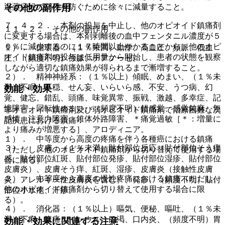
退薬症候の発現を防ぐために徐々に減量すること。
その他の副作用
７．４．２． 本剤の投与を中止し、他のオピオイド鎮痛剤
１１．２． その他の副作用
に変更する場合は、本剤剥離後の血中フェンタニル濃度が５
０％に減少するのに１７時間以上かかることから、他のオピ
１）． 循環器：（１％未満）動悸、高血圧、頻脈、低血
オイド鎮痛剤の投与は低用量から開始し、患者の状態を観察
圧、（頻度不明）徐脈、チアノーゼ。
しながら適切な鎮痛効果が得られるまで漸増すること。
２）． 精神神経系：（１％以上）傾眠、めまい、（１％未
満）不眠、不穏、せん妄、いらいら感、不安、うつ病、幻
効能・効果
覚、健忘、錯乱、頭痛、味覚異常、振戦、激越、多幸症、記
憶障害、回転性めまい、（頻度不明）錯感覚、感覚鈍麻、無
非オピオイド鎮痛剤及び弱オピオイド鎮痛剤で治療困難な次
感情、注意力障害、錐体外路障害、＊痛覚過敏［＊：増量に
記疾患における鎮痛：
より痛みが増悪する］、アロディニア。
１）． 中等度から高度の疼痛を伴う各種癌における鎮痛
３）． 皮膚：（１％未満）貼付部位反応（貼付部位そう痒
（ただし、他のオピオイド鎮痛剤から切り替えて使用する場
感、貼付部位紅斑、貼付部位発疹、貼付部位湿疹、貼付部位
合に限る）。
皮膚炎）、皮膚そう痒、紅斑、湿疹、皮膚炎（接触性皮膚
２）． 中等度から高度の慢性疼痛における鎮痛（ただし、
炎、アレルギー性皮膚炎を含む）、発疹、（頻度不明）貼付
他のオピオイド鎮痛剤から切り替えて使用する場合に限
部位小水疱、汗疹。
る）。
４）． 消化器：（１％以上）嘔気、便秘、嘔吐、（１％未
満）下痢、腹痛、イレウス、口渇、口内炎、（頻度不明）胃
効能・効果に関連する注意