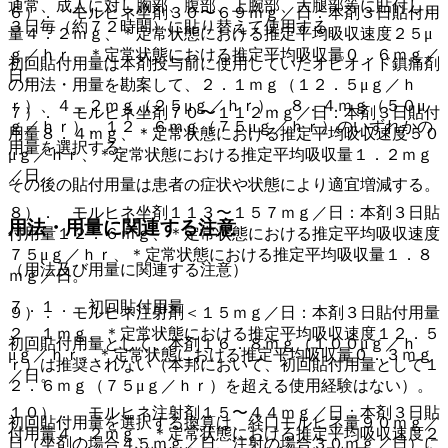
通常、成人に対し胸部、腹部、上腕部、大腿部等に貼付し、
６）． モルヒネ坐剤３０〜６９ｍｇ／日：本剤３日貼付用
３日毎（約７２時間）に貼り替えて使用する。
量４．２ｍｇ、＊定常状態における推定平均吸収速度２５μ
ｇ／ｈｒ、＊定常状態における推定平均吸収量０．６ｍｇ／
初回貼付用量は本剤投与前に使用していたオピオイド鎮痛剤
日。
の用法・用量を勘案して、２．１ｍｇ（１２．５μｇ／ｈ
ｒ）、４．２ｍｇ（２５μｇ／ｈｒ）、８．４ｍｇ（５０μ
７）． モルヒネ坐剤７０〜１１２ｍｇ／日：本剤３日貼付
ｇ／ｈｒ）、１２．６ｍｇ（７５μｇ／ｈｒ）のいずれかの
用量８．４ｍｇ、＊定常状態における推定平均吸収速度５０
用量を選択する。
μｇ／ｈｒ、＊定常状態における推定平均吸収量１．２ｍｇ
／日。
その後の貼付用量は患者の症状や状態により適宜増減する。
８）． モルヒネ坐剤１１３〜１５７ｍｇ／日：本剤３日貼
用法・用量に関連する注意
付用量１２．６ｍｇ、＊定常状態における推定平均吸収速度
７５μｇ／ｈｒ、＊定常状態における推定平均吸収量１．８
（用法及び用量に関連する注意）
ｍｇ／日。
７．１． 初回貼付用量
９）． モルヒネ注射剤＜１５ｍｇ／日：本剤３日貼付用量
２．１ｍｇ、＊定常状態における推定平均吸収速度１２．５
初回貼付用量として、本剤１６．８ｍｇ（１００μｇ／ｈ
μｇ／ｈｒ、＊定常状態における推定平均吸収量０．３ｍｇ
ｒ）は推奨されない（本邦において、初回貼付用量として１
／日。
２．６ｍｇ（７５μｇ／ｈｒ）を超える使用経験はない）。
１０）． モルヒネ注射剤１５〜４４ｍｇ／日：本剤３日貼
初回貼付用量を選択する換算は、経口モルヒネ量９０ｍｇ／
付用量４．２ｍｇ、＊定常状態における推定平均吸収速度２
日（坐剤の場合４５ｍｇ／日、注射の場合３０ｍｇ／日）に