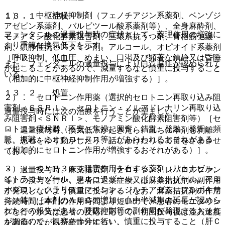
１）． 中枢神経抑制剤（フェノチアジン系薬剤、ベンゾジ
１３．１． 症状
アゼピン系薬剤、バルビツール酸系薬剤等）、全身麻酔剤、
フェンタニルの過量投与時の症状として、薬理作用の増強に
モノアミン酸化酵素阻害剤、三環系抗うつ剤、骨格筋弛緩
より重篤な換気低下を示す。
剤、鎮静性抗ヒスタミン剤、アルコール、オピオイド系薬剤
［呼吸抑制、低血圧、めまい、口渇及び顕著な鎮静又は昏睡
また、フェンタニルの過量投与により白質脳症が認められて
が起こることがあるので、減量するなど慎重に投与すること
いる。
（相加的に中枢神経抑制作用が増強する）］。
１３．２． 処置
２）． セロトニン作用薬（選択的セロトニン再取り込み阻
害剤＜ＳＳＲＩ＞、セロトニン・ノルアドレナリン再取り込
過量投与時には次の治療を行うことが望ましい。
み阻害剤＜ＳＮＲＩ＞、モノアミン酸化酵素阻害剤等）［セ
ロトニン症候群（不安、焦燥、興奮、錯乱、発熱、発汗、頻
・ 過量投与時、換気低下が起きたら、直ちに本剤を剥離
脈、振戦、ミオクローヌス等）があらわれるおそれがある
し、患者をゆり動かしたり、話しかけたりして目をさまさせ
（相加的にセロトニン作用が増強するおそれがある）］。
ておく。
３）． ＣＹＰ３Ａ４阻害作用を有する薬剤（リトナビル、
・ 過量投与時、麻薬拮抗剤（ナロキソン、レバロルファン
イトラコナゾール、フルコナゾール、ボリコナゾール、アミ
等）の投与を行い、患者に退薬症候又は麻薬拮抗剤の副作用
オダロン、クラリスロマイシン、ジルチアゼム、フルボキサ
が発現しないよう慎重に投与する（なお、麻薬拮抗剤の作用
ミン等）［本剤のＡＵＣの増加・血中半減期の延長が認めら
持続時間は本剤の作用時間より短いので、患者のモニタリン
れたとの報告があり、呼吸抑制等の副作用が発現するおそれ
グを行うか又は患者の反応に応じて、初回投与後は注入速度
があるので、観察を十分に行い、慎重に投与すること（肝Ｃ
を調節しながら持続静注する）。