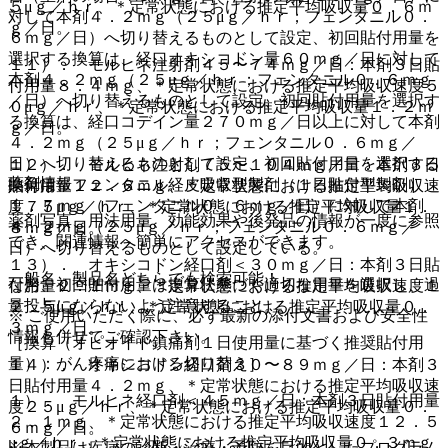
５μｇ／ｈｒ、＊定常状態における推定平均吸収量０．６ｍ
対して本剤４．２ｍｇ（２５μｇ／ｈｒ；フェンタニル０．
ｇ／日。
６ｍｇ／日）へ切り替えるものとして設定、初回貼付用量を
選択する換算は、経口オキシコドン量６０ｍｇ／日に対して
１１）． モルヒネ注射剤４５〜７４ｍｇ／日：本剤３日貼
本剤４．２ｍｇ（２５μｇ／ｈｒ；フェンタニル０．６ｍｇ
付用量８．４ｍｇ、＊定常状態における推定平均吸収速度５
／日）へ切り替えるものとして設定、初回貼付用量を選択す
０μｇ／ｈｒ、＊定常状態における推定平均吸収量１．２ｍ
る換算は、経口コデイン量２７０ｍｇ／日以上に対して本剤
ｇ／日。
４．２ｍｇ（２５μｇ／ｈｒ；フェンタニル０．６ｍｇ／
日）へ切り替えるものとして設定、初回貼付用量を選択する
１２）． モルヒネ注射剤７５〜１０４ｍｇ／日：本剤３日
薬剤情報
換算は、フェンタニル経皮吸収型製剤（１日貼付型製剤）
貼付用量１２．６ｍｇ、＊定常状態における推定平均吸収速
１．７ｍｇ（フェンタニル０．６ｍｇ／日）に対して本剤
度７５μｇ／ｈｒ、＊定常状態における推定平均吸収量１．
薬剤写真、用法用量、効能効果や後発品の情報が一度に参照
４．２ｍｇ（２５μｇ／ｈｒ；フェンタニル０．６ｍｇ／
８ｍｇ／日。
でき、関連情報へ簡単にアクセスができます。
日）へ切り替えるものとして設定している。
１３）． オキシコドン経口剤＜３０ｍｇ／日：本剤３日貼
一般名、製品名どちらでも検索可能！
なお、初回貼付用量は換算に基づく適切な用量を選択し、過
付用量２．１ｍｇ、＊定常状態における推定平均吸収速度１
量投与にならないよう注意すること。
２．５μｇ／ｈｒ、＊定常状態における推定平均吸収量０．
※ ご使用いただく際に、必ず最新の添付文書および安全性
３ｍｇ／日。
情報も併せてご確認下さい。
［換算（オピオイド鎮痛剤１日使用量に基づく推奨貼付用
量）：がん疼痛における切り替え］
１４）． オキシコドン経口剤３０〜８９ｍｇ／日：本剤３
日貼付用量４．２ｍｇ、＊定常状態における推定平均吸収速
１）． モルヒネ経口剤＜４５ｍｇ／日：本剤３日貼付用量
度２５μｇ／ｈｒ、＊定常状態における推定平均吸収量０．
２．１ｍｇ、＊定常状態における推定平均吸収速度１２．５
６ｍｇ／日。
μｇ／ｈｒ、＊定常状態における推定平均吸収量０．３ｍｇ
※本製品は疾病の診断・治療・予防を目的としたプログラム