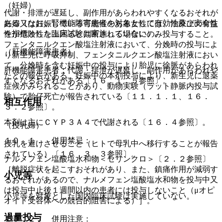
（妊婦）
代謝・排泄が遅延し、副作用があらわれやすくなるおそれが
ある（なお、腎機能障害患者を対象として有効性及び安全性
妊婦又は妊娠している可能性のある女性には、治療上の有益
を指標とした臨床試験は実施していない）。
性が危険性を上回ると判断される場合にのみ投与すること。
フェンタニルクエン酸塩注射液において、分娩時の投与によ
（肝機能障害患者）
り新生児に呼吸抑制、フェンタニルクエン酸塩注射液におい
て、分娩時を含む妊娠中の投与により胎児に徐脈があらわれ
肝機能障害患者：代謝・排泄が遅延し、副作用があらわれや
たとの報告がある。妊娠中の本剤投与により、新生児に退薬
すくなるおそれがある〔１６．１．５参照〕。
症候がみられることがあり、動物実験（ラット静脈内投与試
験）で胎仔死亡が報告されている〔１１．１．１、１６．
相互作用
３．２参照〕。
本剤は主にＣＹＰ３Ａ４で代謝される〔１６．４参照〕。
（授乳婦）
１０．１． 併用禁忌：
授乳を避けさせること（ヒトで母乳中へ移行することが報告
されている）〔１６．３．３参照〕。
ナルメフェン塩酸塩水和物＜セリンクロ＞〔２．２参照〕
［離脱症状を起こすおそれがあり、また、鎮痛作用が減弱す
小児等
るおそれがあるので、ナルメフェン塩酸塩水和物を投与中又
は投与中止後１週間以内の患者には投与しないこと（μオピ
小児等を対象とした国内臨床試験は実施していない。
オイド受容体への競合的阻害による）］。
過量投与
１０．２． 併用注意：