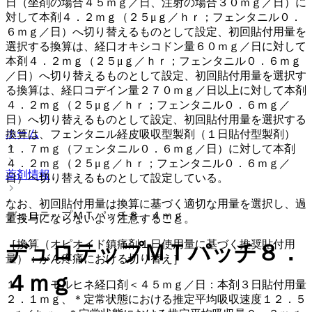
日（坐剤の場合４５ｍｇ／日、注射の場合３０ｍｇ／日）に
対して本剤４．２ｍｇ（２５μｇ／ｈｒ；フェンタニル０．
６ｍｇ／日）へ切り替えるものとして設定、初回貼付用量を
選択する換算は、経口オキシコドン量６０ｍｇ／日に対して
本剤４．２ｍｇ（２５μｇ／ｈｒ；フェンタニル０．６ｍｇ
／日）へ切り替えるものとして設定、初回貼付用量を選択す
る換算は、経口コデイン量２７０ｍｇ／日以上に対して本剤
４．２ｍｇ（２５μｇ／ｈｒ；フェンタニル０．６ｍｇ／
日）へ切り替えるものとして設定、初回貼付用量を選択する
ホーム
換算は、フェンタニル経皮吸収型製剤（１日貼付型製剤）
１．７ｍｇ（フェンタニル０．６ｍｇ／日）に対して本剤
４．２ｍｇ（２５μｇ／ｈｒ；フェンタニル０．６ｍｇ／
薬剤情報
日）へ切り替えるものとして設定している。
なお、初回貼付用量は換算に基づく適切な用量を選択し、過
デュロテップＭＴパッチ８．４ｍｇ
量投与にならないよう注意すること。
［換算（オピオイド鎮痛剤１日使用量に基づく推奨貼付用
デュロテップＭＴパッチ８．
量）：がん疼痛における切り替え］
４ｍｇ
１）． モルヒネ経口剤＜４５ｍｇ／日：本剤３日貼付用量
２．１ｍｇ、＊定常状態における推定平均吸収速度１２．５