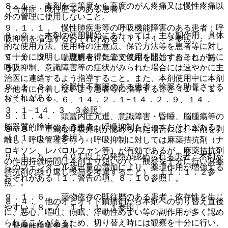
８．１． 本剤を中等度から高度のがん疼痛又は慢性疼痛以
（合併症・既往歴等のある患者）
外の管理に使用しないこと。
９．１．１． 慢性肺疾患等の呼吸機能障害のある患者：呼
８．２． 本剤の使用開始にあたっては、主な副作用、具体
吸抑制を増強するおそれがある〔１１．１．２参照〕。
的な使用方法、使用時の注意点、保管方法等を患者等に対し
て十分に説明し、理解を得た上で使用を開始すること。特に
９．１．２． 喘息患者：気管支収縮を起こすおそれがあ
呼吸抑制、意識障害等の症状がみられた場合には速やかに主
る。
治医に連絡するよう指導すること。また、本剤使用中に本剤
９．１．３． 徐脈性不整脈のある患者：徐脈を助長させる
が他者に付着しないよう患者等に指導すること〔１４．１．
おそれがある。
３、１４．１．６、１４．２．１−１４．２．９、１４．
３．１−１４．３．３参照〕。
９．１．４． 頭蓋内圧亢進、意識障害・昏睡、脳腫瘍等の
脳器質的障害のある患者：呼吸抑制を起こすおそれがある
８．３． 重篤な呼吸抑制が認められた場合には、本剤を剥
〔１１．１．２参照〕。
離し、呼吸管理を行う（呼吸抑制に対しては麻薬拮抗剤（ナ
ロキソン、レバロルファン等）が有効であるが、麻薬拮抗剤
９．１．５． ４０℃以上の発熱が認められる患者：本剤か
の作用持続時間は本剤より短いので、観察を十分に行い麻薬
らのフェンタニル放出量の増加により、薬理作用が増強する
拮抗剤の繰り返し投与を考慮すること）〔１１．１．２参
おそれがある〔１．警告の項、８．１０参照〕。
照〕。
９．１．６． 薬物依存の既往歴のある患者：依存性を生じ
８．４． 他のオピオイド鎮痛剤から本剤への切り替え直後
やすい〔８．７、１１．１．１参照〕。
に、悪心、嘔吐、傾眠、浮動性めまい等の副作用が多く認め
られることがあるため、切り替え時には観察を十分に行い、
（腎機能障害患者）