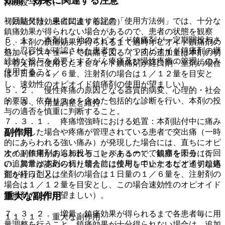
効能・効果に関連する注意
持続投与する。
初回貼付時、患者により前記の「使用方法例」では、十分な
（効能又は効果に関連する注意）
鎮痛効果が得られない場合があるので、患者の状態を観察
５．１． 本剤は、他のオピオイド鎮痛剤が一定期間投与さ
し、本剤の鎮痛効果が得られるまで適時オピオイド鎮痛剤の
れ、忍容性が確認された患者で、かつオピオイド鎮痛剤の継
追加（レスキュー）で鎮痛を図る（１回の追加量は本剤の切
続的な投与を必要とするがん疼痛及び慢性疼痛の管理にのみ
り替え前に使用したオピオイド鎮痛剤が経口剤・坐剤の場合
使用すること。
は１日量の１／６量、注射剤の場合は１／１２量を目安と
し、速効性のオピオイド鎮痛剤の使用が望ましい）。
５．２． 慢性疼痛の原因となる器質的病変、心理的・社会
的要因、依存リスクを含めた包括的な診断を行い、本剤の投
７．３． 用量調整と維持
与の適否を慎重に判断すること。
７．３．１． 疼痛増強時における処置：本剤貼付中に痛み
副作用
が増強した場合や疼痛が管理されている患者で突出痛（一時
的にあらわれる強い痛み）が発現した場合には、直ちにオピ
オイド鎮痛剤の追加投与（レスキュー）で鎮痛を図る（１回
次の副作用があらわれることがあるので、観察を十分に行
の追加量は本剤の切り替え前に使用していたオピオイド鎮痛
い、異常が認められた場合には投与を中止するなど適切な処
剤が経口剤又は坐剤の場合は１日量の１／６量を、注射剤の
置を行うこと。
場合は１／１２量を目安とし、この場合速効性のオピオイド
鎮痛剤の使用が望ましい）。
重大な副作用
７．３．２． 増量：鎮痛効果が得られるまで各患者毎に用
１１．１． 重大な副作用
量調整を行うこと。鎮痛効果が十分得られない場合は、追加