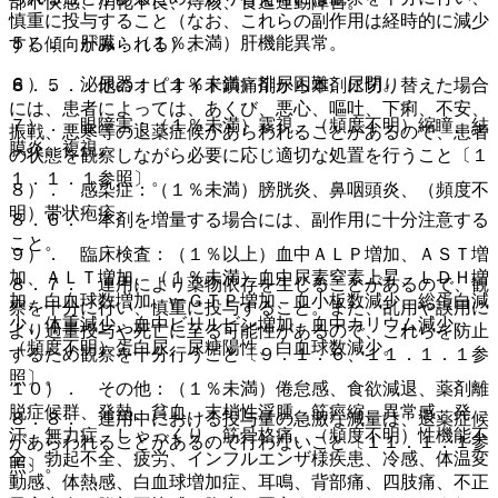
部不快感、消化不良、痔核、食道運動障害。
慎重に投与すること（なお、これらの副作用は経時的に減少
５）． 肝臓：（１％未満）肝機能異常。
する傾向がみられる）。
６）． 泌尿器：（１％未満）排尿困難、尿閉。
８．５． 他のオピオイド鎮痛剤から本剤に切り替えた場合
には、患者によっては、あくび、悪心、嘔吐、下痢、不安、
７）． 眼障害：（１％未満）霧視、（頻度不明）縮瞳、結
振戦、悪寒等の退薬症候があらわれることがあるので、患者
膜炎、複視。
の状態を観察しながら必要に応じ適切な処置を行うこと〔１
１．１．１参照〕。
８）． 感染症：（１％未満）膀胱炎、鼻咽頭炎、（頻度不
明）帯状疱疹。
８．６． 本剤を増量する場合には、副作用に十分注意する
こと。
９）． 臨床検査：（１％以上）血中ＡＬＰ増加、ＡＳＴ増
加、ＡＬＴ増加、（１％未満）血中尿素窒素上昇、ＬＤＨ増
８．７． 連用により薬物依存を生じることがあるので、観
加、白血球数増加、γ−ＧＴＰ増加、血小板数減少、総蛋白減
察を十分に行い、慎重に投与すること。また、乱用や誤用に
少、体重減少、血中ビリルビン増加、血中カリウム減少、
より過量投与や死亡に至る可能性があるので、これらを防止
（頻度不明）蛋白尿、尿糖陽性、白血球数減少。
するため観察を十分行うこと〔９．１．６、１１．１．１参
照〕。
１０）． その他：（１％未満）倦怠感、食欲減退、薬剤離
脱症候群、発熱、貧血、末梢性浮腫、筋痙縮、異常感、発
８．８． 連用中における投与量の急激な減量は、退薬症候
汗、無力症、しゃっくり、筋骨格痛、（頻度不明）性機能不
があらわれることがあるので行わないこと〔１１．１．１参
全、勃起不全、疲労、インフルエンザ様疾患、冷感、体温変
照〕。
動感、体熱感、白血球増加症、耳鳴、背部痛、四肢痛、不正