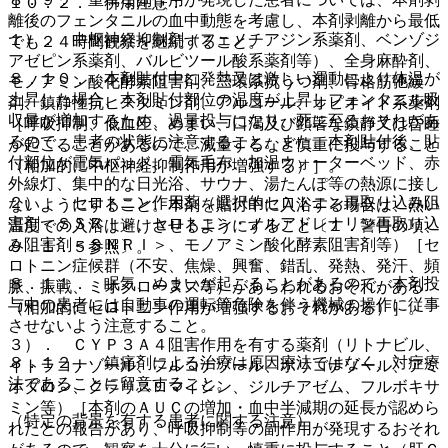
１０．２． 併用注意：
離後のフェンタニルの血中動態を考慮し、本剤剥離から最低
１）． 中枢神経抑制剤（フェノチアジン系薬剤、ベンゾジ
でも２４時間観察を継続すること。
アゼピン系薬剤、バルビツール酸系薬剤等）、全身麻酔剤、
８．１０． 本剤貼付中に発熱又は激しい運動により体温が
モノアミン酸化酵素阻害剤、三環系抗うつ剤、骨格筋弛緩
上昇した場合、本剤貼付部位の温度が上昇しフェンタニル吸
剤、鎮静性抗ヒスタミン剤、アルコール、オピオイド系薬剤
収量が増加するため、過量投与になり、死に至るおそれがあ
［呼吸抑制、低血圧、めまい、口渇及び顕著な鎮静又は昏睡
るので、患者の状態に注意すること。また、本剤貼付後、貼
が起こることがあるので、減量するなど慎重に投与すること
付部位が電気パッド、電気毛布、加温ウォーターベッド、赤
（相加的に中枢神経抑制作用が増強する）］。
外線灯、集中的な日光浴、サウナ、湯たんぽ等の熱源に接し
２）． セロトニン作用薬（選択的セロトニン再取り込み阻
ないようにすること。本剤を貼付中に入浴する場合は、熱い
害剤＜ＳＳＲＩ＞、セロトニン・ノルアドレナリン再取り込
温度での入浴は避けさせるようにすること〔１．警告の項、
み阻害剤＜ＳＮＲＩ＞、モノアミン酸化酵素阻害剤等）［セ
９．１．５参照〕。
ロトニン症候群（不安、焦燥、興奮、錯乱、発熱、発汗、頻
８．１１． 眠気、めまいが起こることがあるので、本剤投
脈、振戦、ミオクローヌス等）があらわれるおそれがある
与中の患者には自動車の運転等危険を伴う機械の操作に従事
（相加的にセロトニン作用が増強するおそれがある）］。
させないよう注意すること。
３）． ＣＹＰ３Ａ４阻害作用を有する薬剤（リトナビル、
８．１２． 鎮痛剤による治療は原因療法ではなく、対症療
イトラコナゾール、フルコナゾール、ボリコナゾール、アミ
法であることに留意すること。
オダロン、クラリスロマイシン、ジルチアゼム、フルボキサ
ミン等）［本剤のＡＵＣの増加・血中半減期の延長が認めら
（特定の背景を有する患者に関する注意）
れたとの報告があり、呼吸抑制等の副作用が発現するおそれ