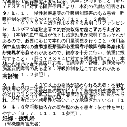
があるので、観察を十分に行い、慎重に投与すること（肝Ｃ
（合併症・既往歴等のある患者）
ＹＰ３Ａ４に対する阻害作用により、本剤の代謝が阻害され
る）］。
９．１．１． 慢性肺疾患等の呼吸機能障害のある患者：呼
吸抑制を増強するおそれがある〔１１．１．２参照〕。
４）． ＣＹＰ３Ａ４誘導作用を有する薬剤（リファンピシ
ン、カルバマゼピン、フェノバルビタール、フェニトイン
９．１．２． 喘息患者：気管支収縮を起こすおそれがあ
等）［本剤の血中濃度が低下し治療効果が減弱するおそれが
る。
あるので、必要に応じて本剤の用量調整を行うこと（併用薬
９．１．３． 徐脈性不整脈のある患者：徐脈を助長させる
剤中止後本剤の血中濃度が上昇し重篤な呼吸抑制等の副作用
おそれがある。
が発現するおそれがあるので、観察を十分に行い、慎重に投
与すること）（肝ＣＹＰ３Ａ４に対する誘導作用により、本
９．１．４． 頭蓋内圧亢進、意識障害・昏睡、脳腫瘍等の
剤の代謝が促進される）］。
脳器質的障害のある患者：呼吸抑制を起こすおそれがある
〔１１．１．２参照〕。
高齢者
９．１．５． ４０℃以上の発熱が認められる患者：本剤か
副作用の発現に注意し、慎重に投与すること（フェンタニル
らのフェンタニル放出量の増加により、薬理作用が増強する
のクリアランスが低下し、血中濃度消失半減期の延長がみら
おそれがある〔１．警告の項、８．１０参照〕。
れ、若年者に比べ感受性が高いことが示唆されている）〔１
６．１．４参照〕。
９．１．６． 薬物依存の既往歴のある患者：依存性を生じ
やすい〔８．７、１１．１．１参照〕。
妊婦・授乳婦
（腎機能障害患者）