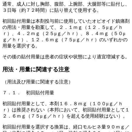
通常、成人に対し胸部、腹部、上腕部、大腿部等に貼付し、
３日毎（約７２時間）に貼り替えて使用する。
初回貼付用量は本剤投与前に使用していたオピオイド鎮痛剤
の用法・用量を勘案して、２．１ｍｇ（１２．５μｇ／ｈ
ｒ）、４．２ｍｇ（２５μｇ／ｈｒ）、８．４ｍｇ（５０μ
ｇ／ｈｒ）、１２．６ｍｇ（７５μｇ／ｈｒ）のいずれかの
用量を選択する。
その後の貼付用量は患者の症状や状態により適宜増減する。
用法・用量に関連する注意
（用法及び用量に関連する注意）
７．１． 初回貼付用量
初回貼付用量として、本剤１６．８ｍｇ（１００μｇ／ｈ
ｒ）は推奨されない（本邦において、初回貼付用量として１
２．６ｍｇ（７５μｇ／ｈｒ）を超える使用経験はない）。
初回貼付用量を選択する換算は、経口モルヒネ量９０ｍｇ／