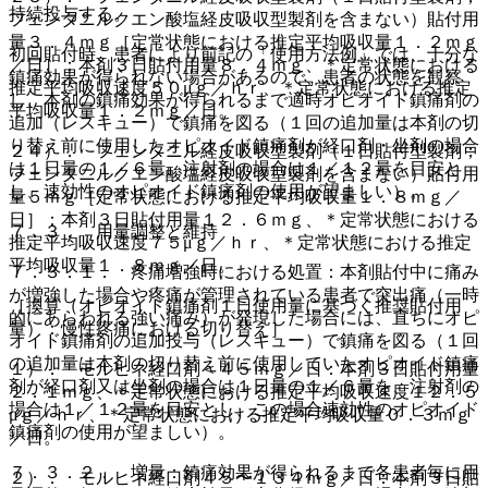
持続投与する。
フェンタニルクエン酸塩経皮吸収型製剤を含まない）貼付用
量３．４ｍｇ［定常状態における推定平均吸収量１．２ｍｇ
初回貼付時、患者により前記の「使用方法例」では、十分な
／日］：本剤３日貼付用量８．４ｍｇ、＊定常状態における
鎮痛効果が得られない場合があるので、患者の状態を観察
推定平均吸収速度５０μｇ／ｈｒ、＊定常状態における推定
し、本剤の鎮痛効果が得られるまで適時オピオイド鎮痛剤の
平均吸収量１．２ｍｇ／日。
追加（レスキュー）で鎮痛を図る（１回の追加量は本剤の切
り替え前に使用したオピオイド鎮痛剤が経口剤・坐剤の場合
２４）． フェンタニル経皮吸収型製剤（１日貼付型製剤；
は１日量の１／６量、注射剤の場合は１／１２量を目安と
フェンタニルクエン酸塩経皮吸収型製剤を含まない）貼付用
し、速効性のオピオイド鎮痛剤の使用が望ましい）。
量５ｍｇ［定常状態における推定平均吸収量１．８ｍｇ／
日］：本剤３日貼付用量１２．６ｍｇ、＊定常状態における
７．３． 用量調整と維持
推定平均吸収速度７５μｇ／ｈｒ、＊定常状態における推定
平均吸収量１．８ｍｇ／日。
７．３．１． 疼痛増強時における処置：本剤貼付中に痛み
が増強した場合や疼痛が管理されている患者で突出痛（一時
［換算（オピオイド鎮痛剤１日使用量に基づく推奨貼付用
的にあらわれる強い痛み）が発現した場合には、直ちにオピ
量）：慢性疼痛における切り替え］
オイド鎮痛剤の追加投与（レスキュー）で鎮痛を図る（１回
の追加量は本剤の切り替え前に使用していたオピオイド鎮痛
１）． モルヒネ経口剤＜４５ｍｇ／日：本剤３日貼付用量
剤が経口剤又は坐剤の場合は１日量の１／６量を、注射剤の
２．１ｍｇ、＊定常状態における推定平均吸収速度１２．５
場合は１／１２量を目安とし、この場合速効性のオピオイド
μｇ／ｈｒ、＊定常状態における推定平均吸収量０．３ｍｇ
鎮痛剤の使用が望ましい）。
／日。
７．３．２． 増量：鎮痛効果が得られるまで各患者毎に用
２）． モルヒネ経口剤４５〜１３４ｍｇ／日：本剤３日貼