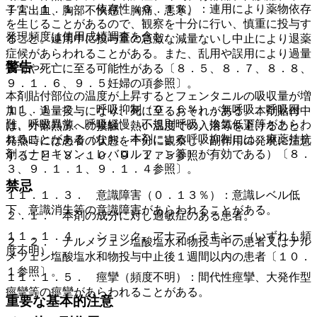
１１．１．１． 依存性（０．１％）：連用により薬物依存
子宮出血、胸部不快感、胸痛、悪寒。
を生じることがあるので、観察を十分に行い、慎重に投与す
発現頻度は使用成績調査を含む。
ること。連用中に投与量の急激な減量ないし中止により退薬
症候があらわれることがある。また、乱用や誤用により過量
警告
投与や死亡に至る可能性がある〔８．５、８．７、８．８、
９．１．６、９．５妊婦の項参照〕。
本剤貼付部位の温度が上昇するとフェンタニルの吸収量が増
１１．１．２． 呼吸抑制（０．６％）：無呼吸、呼吸困
加し、過量投与になり、死に至るおそれがある。本剤貼付中
難、呼吸異常、呼吸緩慢、不規則呼吸、換気低下等があらわ
は、外部熱源への接触、熱い温度での入浴等を避けること。
れることがある（なお、本剤による呼吸抑制には、麻薬拮抗
発熱時には患者の状態を十分に観察し、副作用の発現に注意
剤（ナロキソン、レバロルファン等）が有効である）〔８．
すること〔８．１０、９．１．５参照〕。
３、９．１．１、９．１．４参照〕。
禁忌
１１．１．３． 意識障害（０．１３％）：意識レベル低
下、意識消失等の意識障害があらわれることがある。
２．１． 本剤の成分に対し過敏症のある患者。
１１．１．４． ショック、アナフィラキシー（いずれも頻
２．２． ナルメフェン塩酸塩水和物投与中の患者又はナル
度不明）。
メフェン塩酸塩水和物投与中止後１週間以内の患者〔１０．
１参照〕。
１１．１．５． 痙攣（頻度不明）：間代性痙攣、大発作型
痙攣等の痙攣があらわれることがある。
重要な基本的注意