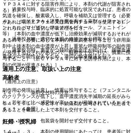
ＹＰ３Ａ４に対する阻害作用により、本剤の代謝が阻害され
・ 過量投与時、臨床的に処置可能な状況であれば、患者の
る）］。
気道を確保し、酸素吸入し、呼吸を補助又は管理する（必要
４）． ＣＹＰ３Ａ４誘導作用を有する薬剤（リファンピシ
があれば咽頭エアウェイ又は気管内チューブを使用する）、
ン、カルバマゼピン、フェノバルビタール、フェニトイン
これらにより、適切な呼吸管理を行う。
等）［本剤の血中濃度が低下し治療効果が減弱するおそれが
・ 過量投与時、適切な体温の維持と水分摂取を行う。
あるので、必要に応じて本剤の用量調整を行うこと（併用薬
剤中止後本剤の血中濃度が上昇し重篤な呼吸抑制等の副作用
・ 過量投与時、重度かつ持続的低血圧が続けば、循環血液
が発現するおそれがあるので、観察を十分に行い、慎重に投
量減少の可能性があるため、適切な輸液療法を行う。
与すること）（肝ＣＹＰ３Ａ４に対する誘導作用により、本
剤の代謝が促進される）］。
適用上の注意、取扱い上の注意
高齢者
（適用上の注意）
副作用の発現に注意し、慎重に投与すること（フェンタニル
１４．１． 薬剤交付時の注意
のクリアランスが低下し、血中濃度消失半減期の延長がみら
れ、若年者に比べ感受性が高いことが示唆されている）〔１
１４．１．１． オピオイド鎮痛剤が投与されていた患者で
６．１．４参照〕。
あることを確認した上で本剤を交付すること。
１４．１．２． 包装袋を開封せず交付すること。
妊婦・授乳婦
１４．１．３． 本剤の使用開始にあたっては、患者等に対