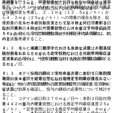
量調整を行うこと。鎮痛効果が十分得られない場合は、追加
付用量４．２ｍｇ、＊定常状態における推定平均吸収速度２
投与（レスキュー）されたオピオイド鎮痛剤の１日投与量及
５μｇ／ｈｒ、＊定常状態における推定平均吸収量０．６ｍ
び疼痛程度を考慮し、２．１ｍｇ（１２．５μｇ／ｈｒ）か
ｇ／日。
ら４．２ｍｇ（２５μｇ／ｈｒ）への増量の場合を除き、貼
３）． モルヒネ経口剤１３５〜２２４ｍｇ／日：本剤３日
付用量の２５〜５０％を目安として貼り替え時に増量する。
貼付用量８．４ｍｇ、＊定常状態における推定平均吸収速度
なお、本剤の１回の貼付用量が５０．４ｍｇ（３００μｇ／
５０μｇ／ｈｒ、＊定常状態における推定平均吸収量１．２
ｈｒ）を超える場合で鎮痛効果が十分得られない場合は、他
ｍｇ／日。
の方法を考慮すること。
４）． モルヒネ経口剤２２５〜３１４ｍｇ／日：本剤３日
７．３．３． 減量：連用中における急激な減量は、退薬症
貼付用量１２．６ｍｇ、＊定常状態における推定平均吸収速
候があらわれることがあるので行わないこと（副作用等によ
度７５μｇ／ｈｒ、＊定常状態における推定平均吸収量１．
り減量する場合は、十分に観察を行いながら慎重に減量する
８ｍｇ／日。
こと）。
５）． コデイン経口剤＜２７０ｍｇ／日：本剤３日貼付用
７．３．４． 投与の継続：慢性疼痛患者において、本剤投
量２．１ｍｇ、＊定常状態における推定平均吸収速度１２．
与開始後４週間を経過してもなお期待する効果が得られない
５μｇ／ｈｒ、＊定常状態における推定平均吸収量０．３ｍ
場合は、他の適切な治療への変更を検討し、また、定期的に
ｇ／日。
症状及び効果を確認し、投与の継続の必要性について検討す
ること。
６）． コデイン経口剤２７０ｍｇ／日〜：本剤３日貼付用
量４．２ｍｇ、＊定常状態における推定平均吸収速度２５μ
７．４． 投与の中止
ｇ／ｈｒ、＊定常状態における推定平均吸収量０．６ｍｇ／