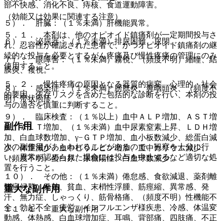
部不快感、消化不良、痔核、食道運動障害。
（効能又は効果に関連する注意）
５）． 肝臓：（１％未満）肝機能異常。
５．１． 本剤は、他のオピオイド鎮痛剤が一定期間投与さ
６）． 泌尿器：（１％未満）排尿困難、尿閉。
れ、忍容性が確認された患者で、かつオピオイド鎮痛剤の継
続的な投与を必要とするがん疼痛及び慢性疼痛の管理にのみ
７）． 眼障害：（１％未満）霧視、（頻度不明）縮瞳、結
使用すること。
膜炎、複視。
５．２． 慢性疼痛の原因となる器質的病変、心理的・社会
８）． 感染症：（１％未満）膀胱炎、鼻咽頭炎、（頻度不
的要因、依存リスクを含めた包括的な診断を行い、本剤の投
明）帯状疱疹。
与の適否を慎重に判断すること。
９）． 臨床検査：（１％以上）血中ＡＬＰ増加、ＡＳＴ増
副作用
加、ＡＬＴ増加、（１％未満）血中尿素窒素上昇、ＬＤＨ増
加、白血球数増加、γ−ＧＴＰ増加、血小板数減少、総蛋白減
次の副作用があらわれることがあるので、観察を十分に行
少、体重減少、血中ビリルビン増加、血中カリウム減少、
い、異常が認められた場合には投与を中止するなど適切な処
（頻度不明）蛋白尿、尿糖陽性、白血球数減少。
置を行うこと。
１０）． その他：（１％未満）倦怠感、食欲減退、薬剤離
脱症候群、発熱、貧血、末梢性浮腫、筋痙縮、異常感、発
重大な副作用
汗、無力症、しゃっくり、筋骨格痛、（頻度不明）性機能不
全、勃起不全、疲労、インフルエンザ様疾患、冷感、体温変
１１．１． 重大な副作用
動感、体熱感、白血球増加症、耳鳴、背部痛、四肢痛、不正