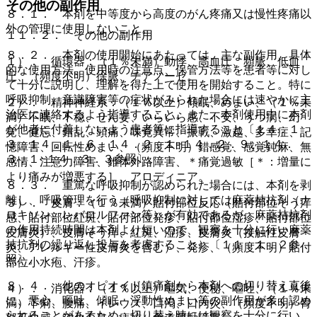
その他の副作用
８．１． 本剤を中等度から高度のがん疼痛又は慢性疼痛以
外の管理に使用しないこと。
１１．２． その他の副作用
８．２． 本剤の使用開始にあたっては、主な副作用、具体
１）． 循環器：（１％未満）動悸、高血圧、頻脈、低血
的な使用方法、使用時の注意点、保管方法等を患者等に対し
圧、（頻度不明）徐脈、チアノーゼ。
て十分に説明し、理解を得た上で使用を開始すること。特に
呼吸抑制、意識障害等の症状がみられた場合には速やかに主
２）． 精神神経系：（１％以上）傾眠、めまい、（１％未
治医に連絡するよう指導すること。また、本剤使用中に本剤
満）不眠、不穏、せん妄、いらいら感、不安、うつ病、幻
が他者に付着しないよう患者等に指導すること〔１４．１．
覚、健忘、錯乱、頭痛、味覚異常、振戦、激越、多幸症、記
３、１４．１．６、１４．２．１−１４．２．９、１４．
憶障害、回転性めまい、（頻度不明）錯感覚、感覚鈍麻、無
３．１−１４．３．３参照〕。
感情、注意力障害、錐体外路障害、＊痛覚過敏［＊：増量に
より痛みが増悪する］、アロディニア。
８．３． 重篤な呼吸抑制が認められた場合には、本剤を剥
離し、呼吸管理を行う（呼吸抑制に対しては麻薬拮抗剤（ナ
３）． 皮膚：（１％未満）貼付部位反応（貼付部位そう痒
ロキソン、レバロルファン等）が有効であるが、麻薬拮抗剤
感、貼付部位紅斑、貼付部位発疹、貼付部位湿疹、貼付部位
の作用持続時間は本剤より短いので、観察を十分に行い麻薬
皮膚炎）、皮膚そう痒、紅斑、湿疹、皮膚炎（接触性皮膚
拮抗剤の繰り返し投与を考慮すること）〔１１．１．２参
炎、アレルギー性皮膚炎を含む）、発疹、（頻度不明）貼付
照〕。
部位小水疱、汗疹。
８．４． 他のオピオイド鎮痛剤から本剤への切り替え直後
４）． 消化器：（１％以上）嘔気、便秘、嘔吐、（１％未
に、悪心、嘔吐、傾眠、浮動性めまい等の副作用が多く認め
満）下痢、腹痛、イレウス、口渇、口内炎、（頻度不明）胃
られることがあるため、切り替え時には観察を十分に行い、