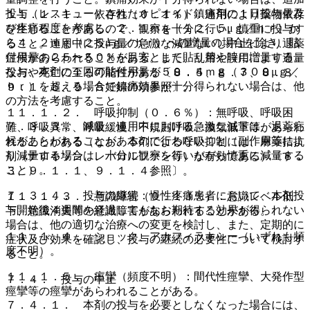
投与（レスキュー）されたオピオイド鎮痛剤の１日投与量及
１１．１．１． 依存性（０．１％）：連用により薬物依存
び疼痛程度を考慮し、２．１ｍｇ（１２．５μｇ／ｈｒ）か
を生じることがあるので、観察を十分に行い、慎重に投与す
ら４．２ｍｇ（２５μｇ／ｈｒ）への増量の場合を除き、貼
ること。連用中に投与量の急激な減量ないし中止により退薬
付用量の２５〜５０％を目安として貼り替え時に増量する。
症候があらわれることがある。また、乱用や誤用により過量
なお、本剤の１回の貼付用量が５０．４ｍｇ（３００μｇ／
投与や死亡に至る可能性がある〔８．５、８．７、８．８、
ｈｒ）を超える場合で鎮痛効果が十分得られない場合は、他
９．１．６、９．５妊婦の項参照〕。
の方法を考慮すること。
１１．１．２． 呼吸抑制（０．６％）：無呼吸、呼吸困
７．３．３． 減量：連用中における急激な減量は、退薬症
難、呼吸異常、呼吸緩慢、不規則呼吸、換気低下等があらわ
候があらわれることがあるので行わないこと（副作用等によ
れることがある（なお、本剤による呼吸抑制には、麻薬拮抗
り減量する場合は、十分に観察を行いながら慎重に減量する
剤（ナロキソン、レバロルファン等）が有効である）〔８．
こと）。
３、９．１．１、９．１．４参照〕。
７．３．４． 投与の継続：慢性疼痛患者において、本剤投
１１．１．３． 意識障害（０．１３％）：意識レベル低
与開始後４週間を経過してもなお期待する効果が得られない
下、意識消失等の意識障害があらわれることがある。
場合は、他の適切な治療への変更を検討し、また、定期的に
１１．１．４． ショック、アナフィラキシー（いずれも頻
症状及び効果を確認し、投与の継続の必要性について検討す
度不明）。
ること。
１１．１．５． 痙攣（頻度不明）：間代性痙攣、大発作型
７．４． 投与の中止
痙攣等の痙攣があらわれることがある。
７．４．１． 本剤の投与を必要としなくなった場合には、