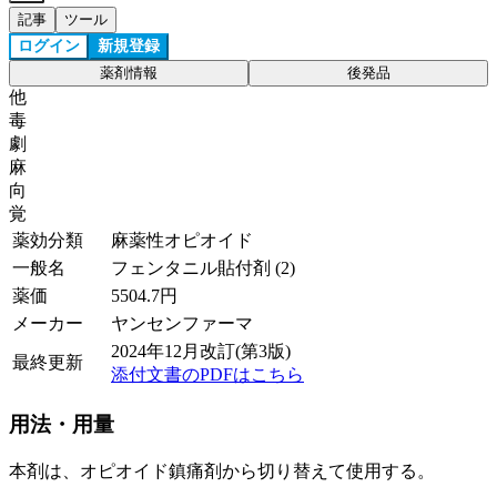
記事
ツール
ログイン
新規登録
薬剤情報
後発品
他
毒
劇
麻
向
覚
薬効分類
麻薬性オピオイド
一般名
フェンタニル貼付剤 (2)
薬価
5504.7
円
メーカー
ヤンセンファーマ
2024年12月改訂(第3版)
最終更新
添付文書のPDFはこちら
用法・用量
本剤は、オピオイド鎮痛剤から切り替えて使用する。