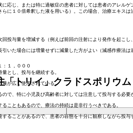
状に応じ、または特に過敏症の患者に対しては患者のアレルゲ
さらに１０倍希釈した液を用いる）。この場合、治療エキスは
次回投与量を増減する（例えば前回の注射により発作を起こし
長引いた場合には増量せずに減量した方がよい（減感作療法は
１：１，０００
持量とし、投与を継続する。
注「トリイ」クラドスポリウム
た液が広く使用されている。
るので、特に小児及び高齢者に対しては注意して投与する必要
することもあるので、療法の持続は是非行うべきである。
発することがあるので、患者の容態を十分に観察しながら投与