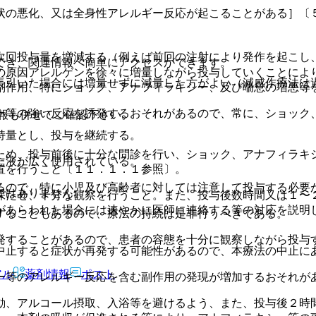
状の悪化、又は全身性アレルギー反応が起こることがある］〔
次回投与量を増減する（例えば前回の注射により発作を起こし
でき、関連情報へ簡単にアクセスができます。
の原因アレルゲンを徐々に増量しながら投与していくことによ
長引いた場合には増量せずに減量した方がよい（減感作療法は
副作用、特にショック、アナフィラキシー、及び喘息の増悪等
ー等の強い反応を誘発するおそれがあるので、常に、ショック
報も併せてご確認下さい。
持量とし、投与を継続する。
ため、投与前後に十分な問診を行い、ショック、アナフィラキ
た液が広く使用されている。
置を行うこと〔１１．１．１参照〕。
るので、特に小児及び高齢者に対しては注意して投与する必要
ではありません。
保たせ、十分な観察を行うこと。また、投与後数時間又は１〜
があらわれた場合には速やかに医師に連絡する等の対応を説明
することもあるので、療法の持続は是非行うべきである。
発することがあるので、患者の容態を十分に観察しながら投与
中止すると症状が再発する可能性があるので、本療法の中止に
アル
薬剤情報
ポスト
ー等のアレルギー反応を含む副作用の発現が増加するおそれが
動、アルコール摂取、入浴等を避けるよう、また、投与後２時