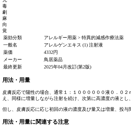
毒
劇
麻
向
覚
薬効分類
アレルギー用薬 > 特異的減感作療法薬
一般名
アレルゲンエキス (1) 注射液
薬価
4332
円
メーカー
鳥居薬品
最終更新
2025年04月改訂(第2版)
用法・用量
皮膚反応で陽性の場合、通常１：１００００００液０．０２
え、同様に増量しながら注射を続け、次第に高濃度の液とし
但し、皮膚反応に応じ初回の液の濃度及び量又は増量、投与
用法・用量に関連する注意