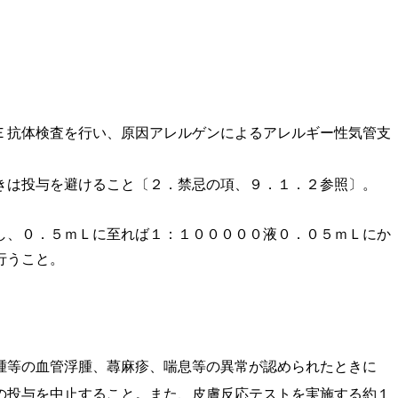
Ｅ抗体検査を行い、原因アレルゲンによるアレルギー性気管支
きは投与を避けること〔２．禁忌の項、９．１．２参照〕。
し、０．５ｍＬに至れば１：１０００００液０．０５ｍＬにか
行うこと。
腫等の血管浮腫、蕁麻疹、喘息等の異常が認められたときに
の投与を中止すること。また、皮膚反応テストを実施する約１