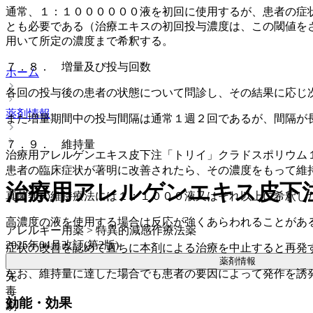
通常、１：１００００００液を初回に使用するが、患者の症
とも必要である（治療エキスの初回投与濃度は、この閾値を
用いて所定の濃度まで希釈する。
７．８． 増量及び投与回数
ホーム
各回の投与後の患者の状態について問診し、その結果に応じ
薬剤情報
また増量期間中の投与間隔は通常１週２回であるが、間隔が
７．９． 維持量
治療用アレルゲンエキス皮下注「トリイ」クラドスポリウム
患者の臨床症状が著明に改善されたら、その濃度をもって維
治療用アレルゲンエキス皮下
真菌類の維持療法には１：１０００液又はそれ以上に希釈し
高濃度の液を使用する場合は反応が強くあらわれることがあ
アレルギー用薬 > 特異的減感作療法薬
2025年04月改訂(第2版)
症状の改善を認めて直ちに本剤による治療を中止すると再発
薬剤情報
なお、維持量に達した場合でも患者の要因によって発作を誘
先
毒
効能・効果
劇