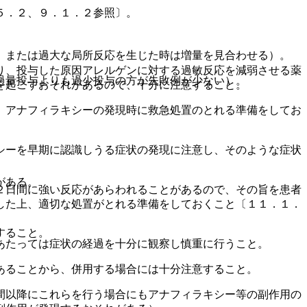
５．２、９．１．２参照〕。
、または過大な局所反応を生じた時は増量を見合わせる）。
り、投与した原因アレルゲンに対する過敏反応を減弱させる薬
過量投与よりも過少投与の方が失敗例が少ない）。
を起こすおそれがあるので、十分に注意すること。
、アナフィラキシーの発現時に救急処置のとれる準備をしてお
シーを早期に認識しうる症状の発現に注意し、そのような症状
がある。
２日間に強い反応があらわれることがあるので、その旨を患者
した上、適切な処置がとれる準備をしておくこと〔１１．１．
すること。
あたっては症状の経過を十分に観察し慎重に行うこと。
あることから、併用する場合には十分注意すること。
間以降にこれらを行う場合にもアナフィラキシー等の副作用の