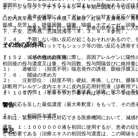
週間前から投与を中止することが望ましい薬剤があるので注
また、ショック、アナフィラキシーを早期に認識しうる症状
７．２． 患者の状態によってアレルゲンに対する反応が変
口腔内異常感、皮膚そう痒感、蕁麻疹、紅斑・皮膚発赤、胃
扼感、息苦しさ、呼吸困難、咳嗽、喘鳴、チアノーゼ、頭痛
７．３． 増量を急速に行う場合は、患者の状態を勘案し入
下、不安、恐怖感、意識混濁等〔８．３、８．４参照〕。
７．４． 予期しない強い反応が起こるおそれがあるので、
その他の副作用
エキスでは、同一ロットでもショック等の強い反応を誘発す
７．５． 減感作療法の実施に際し、原因アレルゲンに陽性
１１．２． その他の副作用
初回後の投与濃度又は量、投与回数、投与間隔並びに維持量
１）． 過敏症：（頻度不明）喘息発作の誘発、眼瞼浮腫又
７．６． 閾値の求め方
２）． 注射部位：（頻度不明）硬結、疼痛、しびれ、腫脹
診断用アレルゲン皮内エキスに皮内反応用対照液（診断用ア
３）． その他：（頻度不明）色素沈着、頭痛、脱力感、不
１：１００万、１：１０００万、要すればさらに１：１億倍
陽性反応を呈した最低濃度（最大希釈度）をもって、その患
警告
７．７． 初回投与濃度
本剤は、緊急時に十分に対応できる医療機関において、減感
通常、１：１００００００液を初回に使用するが、患者の症
禁忌
とも必要である（治療エキスの初回投与濃度は、この閾値を