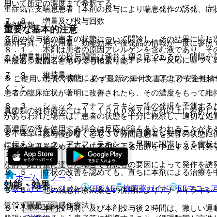
用いて所定の濃度まで希釈する。
重症気管支喘息患者［本剤の投与により喘息発作の誘発、症
７．８． 増量及び投与回数
薬剤情報
重要な基本的注意
各回の投与後の患者の状態について問診し、その結果に応じ
薬剤写真、用法用量、効能効果や後発品の情報が一度に参照
８．１． 本剤は患者の原因アレルゲンを含む液であり、そ
また増量期間中の投与間隔は通常１週２回であるが、間隔が
剤であるため、本剤の投与により、アレルギー反応に基づく
一般名、製品名どちらでも検索可能！
７．９． 維持量
８．２． 患者の状態によって、ショック、アナフィラキシ
※ ご使用いただく際に、必ず最新の添付文書および安全性情
くこと。
患者の臨床症状が著明に改善されたら、その濃度をもって維
８．３． ショック、アナフィラキシー等の発現を予測する
真菌類の維持療法には１：１０００液又はそれ以上に希釈し
があらわれた場合は、患者の状態を十分に観察し、適切な処
高濃度の液を使用する場合は反応が強くあらわれることがあ
※本製品は疾病の診断・治療・予防を目的としたプログラム
８．４． 投与後少なくとも３０分間は患者を安静の状態に
に伝えショック、アナフィラキシーを早期に認識しうる症状
症状の改善を認めて直ちに本剤による治療を中止すると再発
１参照〕。
なお、維持量に達した場合でも患者の要因によって発作を誘
８．５． 症状の改善を認めても、直ちに本剤による治療を
ホーム
ノート
効能・効果
表・計算
レジメン
CTCAE
抗菌薬ガイド
ERマニュ
８．６． 他の減感作療法薬との併用によりアナフィラキシ
気管支喘息（減感作療法）。
新規登録
８．７． 本剤投与前、及び本剤投与後２時間は、激しい運