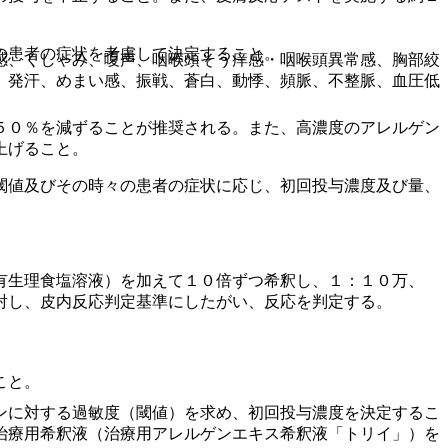
の患者の症状を考慮して決定すること。
感、くしゃみ、嗄声、咽喉頭そう痒感・咽喉頭異常感、胸部絞
、発汗、めまい感、振戦、蒼白、動悸、頻脈、不整脈、血圧低
５０％を減ずることが推奨される。また、高濃度のアレルゲン
上げること。
閾値及びその時々の患者の症状に応じ、初回投与濃度及び量、
有生理食塩溶液）を加えて１０倍ずつ希釈し、１：１０万、
射し、皮内反応判定基準にしたがい、反応を判定する。
こと。
ンに対する過敏度（閾値）を求め、初回投与濃度を決定するこ
治療用希釈液（治療用アレルゲンエキス希釈液「トリイ」）を