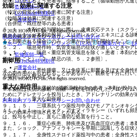
ログイン
発現に注意するよう患者等に指導すること（循環動態が亢進
効能・効果に関連する注意
監修医師一覧
（特定の背景を有する患者に関する注意）
UpToDate特別割引
（効能又は効果に関連する注意）
運営会社
（合併症・既往歴等のある患者）
５．１． 本剤の投与開始に際し、皮膚反応テスト（スクラ
© 2021 HOKUTO Inc. All rights reserved.
９．１．１． 本剤の投与、又はアレルゲンエキスによる診
喘息の確定診断を行うこと。
利用規約
プライバシーポリシー
お問い合わせ
ると判断される場合にのみ、少量から投与を開始すること（
ホーム
表・計算
レジメン
CTCAE
抗菌薬ガイド
E
５．２． 喘息発作時、気管支喘息の症状が激しいときやア
９．１．２． 喘息＜重症気管支喘息を除く＞患者：本剤の
監修医師一覧
価を行うこと）〔２．禁忌の項、５．２参照〕。
副作用
UpToDate特別割引
運営会社
９．１．３． 悪性腫瘍、又は免疫系に影響を及ぼす全身性
次の副作用があらわれることがあるので、観察を十分に行い
る場合にのみ投与すること。
© 2021 HOKUTO Inc. All rights reserved.
重大な副作用
９．１．４． 非選択的β遮断薬投与中の患者：本剤が投与
※本製品は疾病の診断・治療・予防を目的としたプログラム
ためにアドレナリンを投与したとき、アドレナリンの効果が
１１．１． 重大な副作用
利用規約
プライバシーポリシー
お問い合わせ
９．１．５． 三環系抗うつ薬投与中及びモノアミンオキシ
１１．１．１． ショック、アナフィラキシー（いずれも頻
リンの効果が増強されることがある。
は、投与を中止し、直ちに適切な処置を行うこと。
９．１．６． 重症心疾患、肺疾患及び高血圧症の患者：本
また、ショック、アナフィラキシーを早期に認識しうる症状
９．１．７． 全身性ステロイド薬投与中の患者：全身性ス