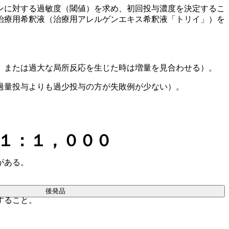
ンに対する過敏度（閾値）を求め、初回投与濃度を決定するこ
治療用希釈液（治療用アレルゲンエキス希釈液「トリイ」）を
、または過大な局所反応を生じた時は増量を見合わせる）。
過量投与よりも過少投与の方が失敗例が少ない）。
１：１，０００
がある。
後発品
すること。