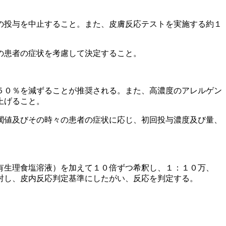
の投与を中止すること。また、皮膚反応テストを実施する約１
の患者の症状を考慮して決定すること。
５０％を減ずることが推奨される。また、高濃度のアレルゲン
上げること。
閾値及びその時々の患者の症状に応じ、初回投与濃度及び量、
有生理食塩溶液）を加えて１０倍ずつ希釈し、１：１０万、
射し、皮内反応判定基準にしたがい、反応を判定する。