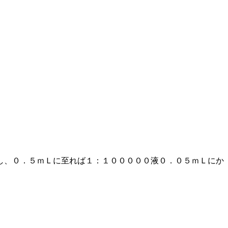
し、０．５ｍＬに至れば１：１０００００液０．０５ｍＬにか