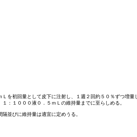
ｍＬを初回量として皮下に注射し、１週２回約５０％ずつ増量
、１：１０００液０．５ｍＬの維持量までに至らしめる。
間隔並びに維持量は適宜に定めうる。