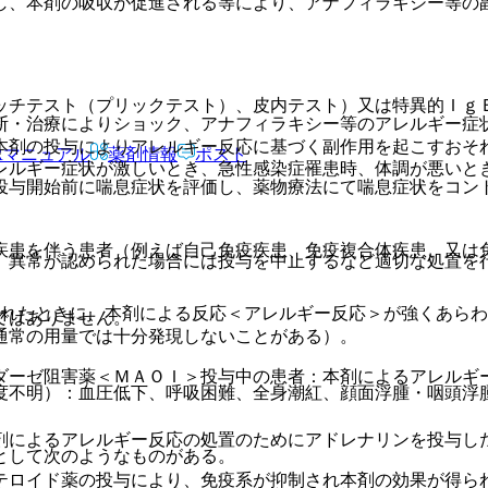
し、本剤の吸収が促進される等により、アナフィラキシー等の
ッチテスト（プリックテスト）、皮内テスト）又は特異的Ｉｇ
断・治療によりショック、アナフィラキシー等のアレルギー症
本剤の投与によりアレルギー反応に基づく副作用を起こすおそ
Rマニュアル
薬剤情報
ポスト
レルギー症状が激しいとき、急性感染症罹患時、体調が悪いと
投与開始前に喘息症状を評価し、薬物療法にて喘息症状をコン
疾患を伴う患者（例えば自己免疫疾患、免疫複合体疾患、又は
、異常が認められた場合には投与を中止するなど適切な処置を
されたときに、本剤による反応＜アレルギー反応＞が強くあら
ではありません。
通常の用量では十分発現しないことがある）。
ダーゼ阻害薬＜ＭＡＯＩ＞投与中の患者：本剤によるアレルギ
度不明）：血圧低下、呼吸困難、全身潮紅、顔面浮腫・咽頭浮
剤によるアレルギー反応の処置のためにアドレナリンを投与し
として次のようなものがある。
テロイド薬の投与により、免疫系が抑制され本剤の効果が得ら