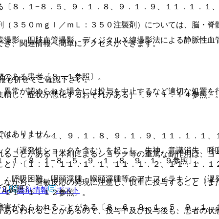
る〔８．１−８．５、９．１．８、９．１．９、１１．１．１
剤（３５０ｍｇＩ／ｍＬ：３５０注製剤）については、脳・脊
〕。
管撮影、四肢血管撮影、ディジタルＸ線撮影法による静脈性血
でき、関連情報へ簡単にアクセスができます。
歴のある患者〔８．１参照〕。
報も併せてご確認下さい。
、異常が認められた場合には投与を中止するなど適切な処置を
集積し、症状が悪化するおそれがある］〔９．１．１４参照〕
ではありません。
〔１．１、２．１、９．１．８、９．１．９、１１．１．１、
ック（遅発性ショックを含む）を起こし、失神、意識消失、呼
れることがある（本剤によるショック等の重篤な副作用は、ヨ
１．１、８．１−８．５、９．１．８、９．１．９参照〕。
こと）〔１．１、１１．１．１、１１．１．２、１１．１．１
）：呼吸困難、咽頭浮腫・喉頭浮腫等のアナフィラキシー（遅
しながら、過敏反応の発現に注意し、慎重に投与すること（ま
１２参照〕。
アル
薬剤情報
ポスト
、１１．１．１２参照〕。
障害があらわれることがある〔８．６、９．１．５、９．１．
があらわれることがあるので、投与中及び投与後も、患者の状