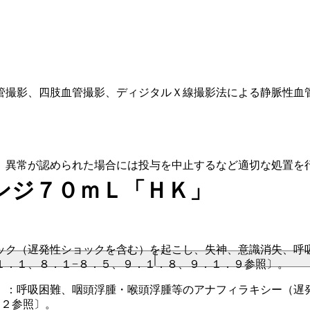
管撮影、四肢血管撮影、ディジタルＸ線撮影法による静脈性血
、異常が認められた場合には投与を中止するなど適切な処置を
ンジ７０ｍＬ「ＨＫ」
ック（遅発性ショックを含む）を起こし、失神、意識消失、呼
１．１、８．１−８．５、９．１．８、９．１．９参照〕。
）：呼吸困難、咽頭浮腫・喉頭浮腫等のアナフィラキシー（遅
１２参照〕。