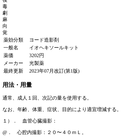
毒
劇
麻
向
覚
薬効分類
ヨード造影剤
一般名
イオヘキソールキット
薬価
3202
円
メーカー
光製薬
最終更新
2023年07月改訂(第1版)
用法・用量
通常、成人１回、次記の量を使用する。
なお、年齢、体重、症状、目的により適宜増減する。
１）． 血管心臓撮影：
@． 心腔内撮影：２０〜４０ｍＬ。