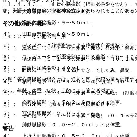
B． 肺動脈撮影：２０〜４０ｍＬ。
１１．１．１３． 〈血管心臓撮影（肺動脈撮影を含む）、
痺、失語、皮質盲等の中枢神経症状があらわれることがある
２）． 大動脈撮影：３０〜５０ｍＬ。
３）． 選択的血管撮影：５〜５０ｍＬ。
その他の副作用
４）． 四肢血管撮影：１０〜５０ｍＬ。
１１．２． その他の副作用
５）． ディジタルＸ線撮影法による静脈性血管撮影：２０
１）． 過敏症：（０．１〜５％未満）発疹、蕁麻疹、発赤
６）． コンピューター断層撮影における造影：４０〜１０
２）． 循環器：（０．１〜５％未満）不整脈、（０．１％
７）． 静脈性尿路撮影：４０ｍＬ。
３）． 呼吸器：（０．１％未満）せき、くしゃみ、鼻閉、
小児血管心臓撮影の場合には、通常１回、次記の量を使用す
４）． 精神神経系：（０．１〜５％未満）頭痛、（０．１
なお、年齢、体重、症状、目的により適宜増減する。
５）． 消化器：（０．１〜５％未満）悪心、嘔吐、（頻度
１）． 心腔内撮影：０．５〜２．０ｍＬ／ｋｇ体重。
６）． 内分泌系：（頻度不明）甲状腺機能低下症。
２）． 冠状動脈撮影：２．０〜４．０ｍＬ。
７）． その他：（０．１〜５％未満）発熱、（０．１％未
３）． 肺動脈撮影：０．５〜２．０ｍＬ／ｋｇ体重。
警告
４）． 上行大動脈撮影：０．５〜２．０ｍＬ／ｋｇ体重。