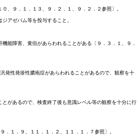
１０、９．１．１３、９．２．１、９．２．２参照〕。
はジアゼパム等を投与すること。
肝機能障害、黄疸があらわれることがある〔９．３．１、９．
性汎発性発疹性膿疱症があらわれることがあるので、観察を十
ことがあるので、検査終了後も意識レベル等の観察を十分に行
、９．１．９、１１．１．２、１１．１．７参照〕。