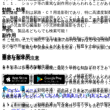
１．１． ショック等の重篤な副作用があらわれることがあ
効能・効果
１．２． 本剤は尿路・ＣＴ用造影剤であり、特に高濃度製
薬剤情報
で、脳槽・脊髄造影には使用しないこと〔１４．２．１参照
血管心臓撮影（肺動脈撮影を含む）、大動脈撮影、選択的血
薬剤写真、用法用量、効能効果や後発品の情報が一度に参照
影、小児血管心臓撮影（小児肺動脈撮影を含む）。
禁忌
一般名、製品名どちらでも検索可能！
副作用
２．１． ヨードに過敏症又はヨード造影剤に過敏症の既往
※ ご使用いただく際に、必ず最新の添付文書および安全性情
次の副作用があらわれることがあるので、観察を十分に行い
２．２． 重篤な甲状腺疾患のある患者［ヨードが甲状腺に
重大な副作用
重要な基本的注意
１１．１． 重大な副作用
※本製品は疾病の診断・治療・予防を目的としたプログラム
８．１． ショック等の発現に備え、十分な問診を行うこと
１１．１．１． 〈効能共通〉ショック（頻度不明）：ショ
８．２． 投与量と投与方法にかかわらず過敏反応があらわ
また、軽度の過敏症状も重篤な症状に進展する場合がある〔
方法はないので、投与に際しては必ず救急処置の準備を行う
１１．１．２． 〈効能共通〉アナフィラキシー（頻度不明
ホーム
ノート
８．３． 投与にあたっては、開始時より患者の状態を観察
１、８．１−８．５、９．１．８、９．１．９、１１．１．
表・計算
レジメン
CTCAE
抗菌薬ガイド
ERマニュ
な処置を行うこと）〔１．１、１１．１．１、１１．１．２
１１．１．３． 〈効能共通〉腎不全（頻度不明）：急性腎
新規登録
８．４． 重篤な遅発性副作用（遅発性ショックを含む）等