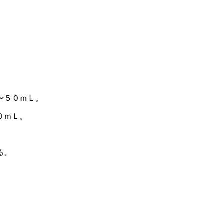
〜５０ｍＬ。
０ｍＬ。
る。