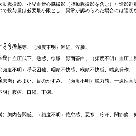
大動脈撮影、小児血管心臓撮影（肺動脈撮影を含む）〉造影剤
ので投与量は必要最小限とし、異常が認められた場合には適切
〜５０ｍＬ。
、そう痒感等、（頻度不明）潮紅、浮腫。
０ｍＬ。
未満）血圧低下、熱感、徐脈、顔面蒼白、（頻度不明）血圧上
（頻度不明）呼吸困難、咽頭不快感、喉頭不快感、喘息発作。
る。
％未満）めまい、目のかすみ、（頻度不明）脱力感、一過性盲
不明）腹痛、口渇、下痢。
満）胸内苦悶感、（頻度不明）倦怠感、悪寒、冷汗、関節痛、