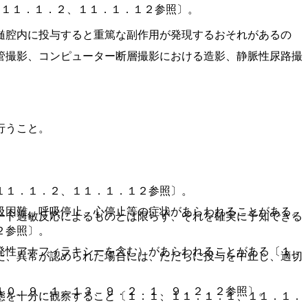
、１１．１．２、１１．１．１２参照〕。
髄腔内に投与すると重篤な副作用が発現するおそれがあるの
管撮影、コンピューター断層撮影における造影、静脈性尿路撮
行うこと。
。
１１．１．２、１１．１．１２参照〕。
吸困難、呼吸停止、心停止等の症状があらわれることがある。
ード過敏反応によるものとは限らず、それを確実に予知できる
２参照〕。
発性アナフィラキシーを含む）があらわれることがある〔１．
た、異常が認められた場合には、ただちに投与を中止し、適切
１０、９．１．１３、９．２．１、９．２．２参照〕。
態を十分に観察すること〔１．１、１１．１．１、１１．１．