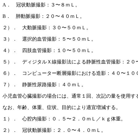
A． 冠状動脈撮影：３〜８ｍＬ。
B． 肺動脈撮影：２０〜４０ｍＬ。
２）． 大動脈撮影：３０〜５０ｍＬ。
３）． 選択的血管撮影：５〜５０ｍＬ。
４）． 四肢血管撮影：１０〜５０ｍＬ。
５）． ディジタルＸ線撮影法による静脈性血管撮影：２０
６）． コンピューター断層撮影における造影：４０〜１０
７）． 静脈性尿路撮影：４０ｍＬ。
小児血管心臓撮影の場合には、通常１回、次記の量を使用す
なお、年齢、体重、症状、目的により適宜増減する。
１）． 心腔内撮影：０．５〜２．０ｍＬ／ｋｇ体重。
２）． 冠状動脈撮影：２．０〜４．０ｍＬ。