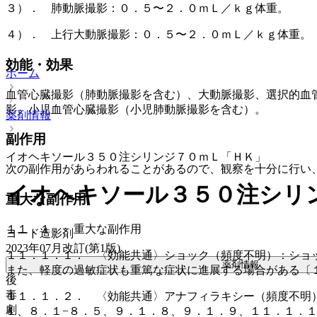
３）． 肺動脈撮影：０．５〜２．０ｍＬ／ｋｇ体重。
４）． 上行大動脈撮影：０．５〜２．０ｍＬ／ｋｇ体重。
効能・効果
ホーム
血管心臓撮影（肺動脈撮影を含む）、大動脈撮影、選択的血
影、小児血管心臓撮影（小児肺動脈撮影を含む）。
薬剤情報
副作用
イオヘキソール３５０注シリンジ７０ｍＬ「ＨＫ」
次の副作用があらわれることがあるので、観察を十分に行い
イオヘキソール３５０注シリ
重大な副作用
１１．１． 重大な副作用
ヨード造影剤
2023年07月改訂(第1版)
１１．１．１． 〈効能共通〉ショック（頻度不明）：ショ
薬剤情報
また、軽度の過敏症状も重篤な症状に進展する場合がある〔
後
毒
１１．１．２． 〈効能共通〉アナフィラキシー（頻度不明
劇
１、８．１−８．５、９．１．８、９．１．９、１１．１．