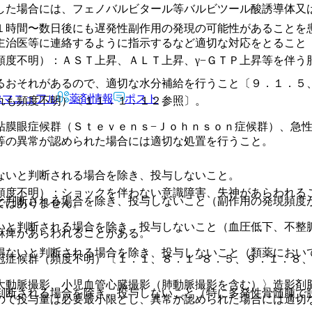
した場合には、フェノバルビタール等バルビツール酸誘導体又
１時間〜数日後にも遅発性副作用の発現の可能性があることを
主治医等に連絡するように指示するなど適切な対応をとること
頻度不明）：ＡＳＴ上昇、ＡＬＴ上昇、γ−ＧＴＰ上昇等を伴う
るおそれがあるので、適切な水分補給を行うこと〔９．１．５
。
Rマニュアル
薬剤情報
ポスト
れも頻度不明）〔１１．１．１２参照〕。
粘膜眼症候群（Ｓｔｅｖｅｎｓ−Ｊｏｈｎｓｏｎ症候群）、急
等の異常が認められた場合には適切な処置を行うこと。
ないと判断される場合を除き、投与しないこと。
頻度不明）：ショックを伴わない意識障害、失神があらわれる
と判断される場合を除き、投与しないこと（副作用の発現頻度
ではありません。
いと判断される場合を除き、投与しないこと（血圧低下、不整
麻痺があらわれることがある。
得ないと判断される場合を除き、投与しないこと（類薬におい
冠症候群（頻度不明）〔１．１、８．１−８．５、９．１．８
大動脈撮影、小児血管心臓撮影（肺動脈撮影を含む）〉造影剤
判断される場合を除き、投与しないこと（特に多発性骨髄腫で
ので投与量は必要最小限とし、異常が認められた場合には適切