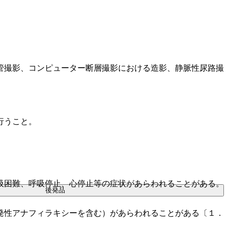
管撮影、コンピューター断層撮影における造影、静脈性尿路撮
行うこと。
吸困難、呼吸停止、心停止等の症状があらわれることがある。
後発品
発性アナフィラキシーを含む）があらわれることがある〔１．