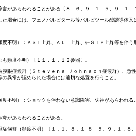
障害があらわれることがある〔８．６、９．１．５、９．１．
した場合には、フェノバルビタール等バルビツール酸誘導体又
頻度不明）：ＡＳＴ上昇、ＡＬＴ上昇、γ−ＧＴＰ上昇等を伴う
れも頻度不明）〔１１．１．１２参照〕。
粘膜眼症候群（Ｓｔｅｖｅｎｓ−Ｊｏｈｎｓｏｎ症候群）、急
等の異常が認められた場合には適切な処置を行うこと。
頻度不明）：ショックを伴わない意識障害、失神があらわれる
麻痺があらわれることがある。
冠症候群（頻度不明）〔１．１、８．１−８．５、９．１．８