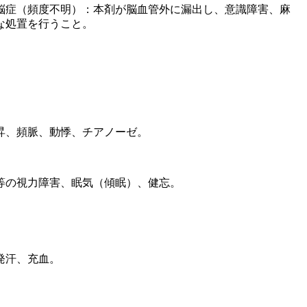
脳症（頻度不明）：本剤が脳血管外に漏出し、意識障害、麻
な処置を行うこと。
昇、頻脈、動悸、チアノーゼ。
等の視力障害、眠気（傾眠）、健忘。
発汗、充血。