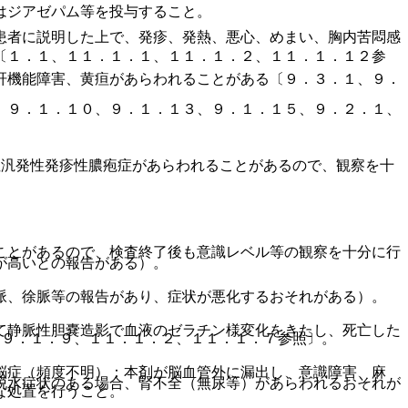
はジアゼパム等を投与すること。
患者に説明した上で、発疹、発熱、悪心、めまい、胸内苦悶感
〔１．１、１１．１．１、１１．１．２、１１．１．１２参
肝機能障害、黄疸があらわれることがある〔９．３．１、９．
、９．１．１０、９．１．１３、９．１．１５、９．２．１、
性汎発性発疹性膿疱症があらわれることがあるので、観察を十
ことがあるので、検査終了後も意識レベル等の観察を十分に行
が高いとの報告がある）。
脈、徐脈等の報告があり、症状が悪化するおそれがある）。
て静脈性胆嚢造影で血液のゼラチン様変化をきたし、死亡した
、９．１．９、１１．１．２、１１．１．７参照〕。
脳症（頻度不明）：本剤が脳血管外に漏出し、意識障害、麻
脱水症状のある場合、腎不全（無尿等）があらわれるおそれが
な処置を行うこと。