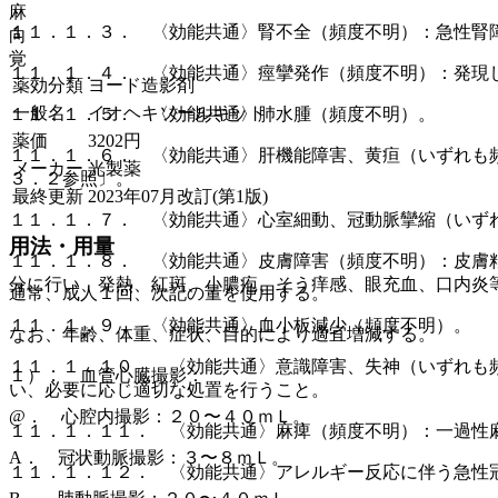
麻
１１．１．３． 〈効能共通〉腎不全（頻度不明）：急性腎
向
覚
１１．１．４． 〈効能共通〉痙攣発作（頻度不明）：発現
薬効分類
ヨード造影剤
一般名
イオヘキソールキット
１１．１．５． 〈効能共通〉肺水腫（頻度不明）。
薬価
3202
円
１１．１．６． 〈効能共通〉肝機能障害、黄疸（いずれも
メーカー
光製薬
３．２参照〕。
最終更新
2023年07月改訂(第1版)
１１．１．７． 〈効能共通〉心室細動、冠動脈攣縮（いず
用法・用量
１１．１．８． 〈効能共通〉皮膚障害（頻度不明）：皮膚
分に行い、発熱、紅斑、小膿疱、そう痒感、眼充血、口内炎
通常、成人１回、次記の量を使用する。
１１．１．９． 〈効能共通〉血小板減少（頻度不明）。
なお、年齢、体重、症状、目的により適宜増減する。
１１．１．１０． 〈効能共通〉意識障害、失神（いずれも
１）． 血管心臓撮影：
い、必要に応じ適切な処置を行うこと。
@． 心腔内撮影：２０〜４０ｍＬ。
１１．１．１１． 〈効能共通〉麻痺（頻度不明）：一過性
A． 冠状動脈撮影：３〜８ｍＬ。
１１．１．１２． 〈効能共通〉アレルギー反応に伴う急性