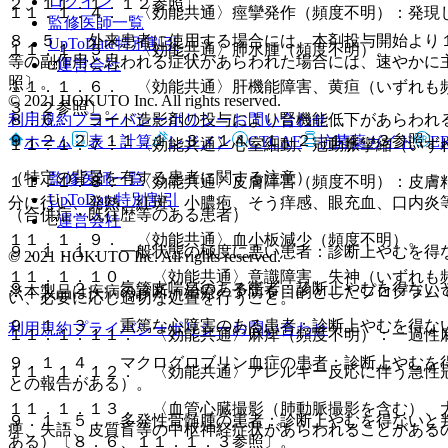
ログイン
２、１１．１．１２参照〕。
１１．１．４． 〈効能共通〉痙攣発作（頻度不明）：発現
監修医師一覧
８．５． 外来患者に使用する場合には、本剤投与開始より
UpToDate特別割引
１１．１．５． 〈効能共通〉肺水腫（頻度不明）。
等の副作用と思われる症状があらわれた場合には、速やかに
運営会社
照〕。
１１．１．６． 〈効能共通〉肝機能障害、黄疸（いずれも
© 2021 HOKUTO Inc. All rights reserved.
３．２参照〕。
利用規約
プライバシーポリシー
お問い合わせ
８．６． ヨード造影剤の投与により腎機能低下があらわれ
９．２．２、１１．１．３、１４．１．２、１４．３参照〕
ホーム
表・計算
レジメン
CTCAE
抗菌薬ガイド
E
１１．１．７． 〈効能共通〉心室細動、冠動脈攣縮（いず
（特定の背景を有する患者に関する注意）
監修医師一覧
１１．１．８． 〈効能共通〉皮膚障害（頻度不明）：皮膚
UpToDate特別割引
分に行い、発熱、紅斑、小膿疱、そう痒感、眼充血、口内炎
（合併症・既往歴等のある患者）
運営会社
１１．１．９． 〈効能共通〉血小板減少（頻度不明）。
９．１．１． 一般状態の極度に悪い患者：診断上やむを得
© 2021 HOKUTO Inc. All rights reserved.
１１．１．１０． 〈効能共通〉意識障害、失神（いずれも
９．１．２． 気管支喘息のある患者：診断上やむを得ない
※本製品は疾病の診断・治療・予防を目的としたプログラム
い、必要に応じ適切な処置を行うこと。
９．１．３． 重篤な心障害のある患者：診断上やむを得な
利用規約
プライバシーポリシー
お問い合わせ
１１．１．１１． 〈効能共通〉麻痺（頻度不明）：一過性
９．１．４． マクログロブリン血症の患者：診断上やむを
１１．１．１２． 〈効能共通〉アレルギー反応に伴う急性
との報告がある）。
１１．１．１３． 〈血管心臓撮影（肺動脈撮影を含む）、
９．１．５． 多発性骨髄腫の患者：診断上やむを得ないと
痺、失語、皮質盲等の中枢神経症状があらわれることがある
ある）〔８．６、１１．１．３参照〕。