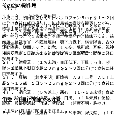
その他の副作用
〈小児〉
１１．２． その他の副作用
小児には、初回量として１日バクロフェン５ｍｇを１〜２回
に分け食後に経口投与し、以後患者の症状を観察しながら、
１）． 精神神経系：（５％以上）眠気（９．８％）、
標準用量に達するまで２〜３日毎に１日５ｍｇずつ増量す
（１〜５％未満）頭痛・頭重、知覚異常（しびれ等）、鎮
る。なお、症状、体重に応じて適宜増減する。
静、抑うつ、（１％未満）不眠、痙攣発作、情緒不安定、筋
肉痛、意識障害、不随意運動、嚥下力低下、構音障害、舌の
＜標準用量＞
運動障害、顔面チック、幻覚、せん妄、酩酊感、耳鳴、視神
経調節障害、（頻度不明）歩行障害、痙縮増悪、眼振。
４〜６歳：１日５〜１５ｍｇを２〜３回に分けて食後に経口
投与する。
２）． 循環器：（１％未満）血圧低下、下肢うっ血、頻
脈、（頻度不明）徐脈。
７〜１１歳：１日５〜２０ｍｇを２〜３回に分けて食後に経
口投与する。
３）． 肝臓：（頻度不明）肝障害、ＡＳＴ上昇、ＡＬＴ上
昇。
１２〜１５歳：１日５〜２５ｍｇを２〜３回に分けて食後に
経口投与する。
４）． 消化器：（５％以上）悪心、（１〜５％未満）食欲
不振、嘔吐、胃部不快感、下痢、口渇、（１％未満）便秘、
用法・用量に関連する注意
腹痛、腹部膨満感、流涎、空腹感、（頻度不明）胸やけ。
（用法及び用量に関連する注意）
５）． 泌尿器・生殖器：（１〜５％未満）尿失禁、（１％