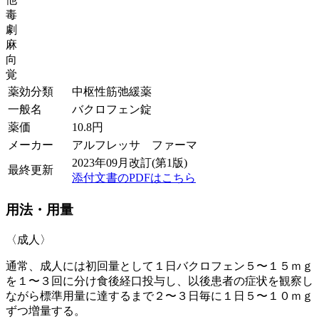
毒
劇
麻
向
覚
薬効分類
中枢性筋弛緩薬
一般名
バクロフェン錠
薬価
10.8
円
メーカー
アルフレッサ ファーマ
2023年09月改訂(第1版)
最終更新
添付文書のPDFはこちら
用法・用量
〈成人〉
通常、成人には初回量として１日バクロフェン５〜１５ｍｇ
を１〜３回に分け食後経口投与し、以後患者の症状を観察し
ながら標準用量に達するまで２〜３日毎に１日５〜１０ｍｇ
ずつ増量する。