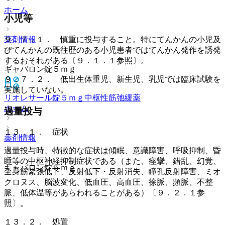
ホーム
小児等
薬剤情報
９．７．１． 慎重に投与すること。特にてんかんの小児及
びてんかんの既往歴のある小児患者ではてんかん発作を誘発
するおそれがある〔９．１．１参照〕。
ギャバロン錠５ｍｇ
９．７．２． 低出生体重児、新生児、乳児では臨床試験を
実施していない。
リオレサール錠５ｍｇ
中枢性筋弛緩薬
ホーム
過量投与
１３．１． 症状
薬剤情報
過量投与時、特徴的な症状は傾眠、意識障害、呼吸抑制、昏
睡等の中枢神経抑制症状である（また、痙攣、錯乱、幻覚、
ギャバロン錠５ｍｇ
全身筋緊張低下、反射低下・反射消失、瞳孔反射障害、ミオ
クロヌス、脳波変化、低血圧、高血圧、徐脈、頻脈、不整
脈、低体温等があらわれることがある）〔９．２．１参
照〕。
１３．２． 処置