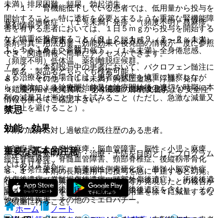
未満）排尿困難、頻尿、勃起消失。
７．１． 腎機能低下している患者では、低用量から投与を
開始すること。特に透析を必要とするような重篤な腎機能障
６）． 過敏症：（１％未満）発疹、（頻度不明）蕁麻疹。
薬剤情報
害を有する患者においては、１日５ｍｇから投与を開始する
など慎重に投与すること〔９．２．１、９．２．２、１１．
７）． 全身症状：（５％以上）脱力感、（１〜５％未満）
薬剤写真、用法用量、効能効果や後発品の情報が一度に参照
１．１、１６．５参照〕。
ふらつき、めまい、筋力低下、（１％未満）全身倦怠感、
でき、関連情報へ簡単にアクセスができます。
（頻度不明）低体温、薬剤離脱症候群。
７．２． 本剤投与中の患者において、バクロフェン髄注に
一般名、製品名どちらでも検索可能！
よる治療を行う場合には、患者の状態を慎重に観察しなが
８）． その他：（１％未満）胸部圧迫感、浮腫、発汗、
ら、髄注による治療開始前又は治療開始後の適切な時期に本
（頻度不明）味覚異常、呼吸困難、血糖値上昇。
※ ご使用いただく際に、必ず最新の添付文書および安全性
剤の減量又は漸次中止を試みること（ただし、急激な減量又
情報も併せてご確認下さい。
は中止を避けること）。
禁忌
効能・効果
本剤の成分に対し過敏症の既往歴のある患者。
次記疾患による痙性麻痺：脳血管障害、脳性＜小児＞麻痺、
重要な基本的注意
※本製品は疾病の診断・治療・予防を目的としたプログラム
痙性脊髄麻痺、脊髄血管障害、頸部脊椎症、後縦靱帯骨化
ではありません。
症、多発性硬化症、筋萎縮性側索硬化症、脊髄小脳変性症、
８．１． 本剤の長期連用中に投与を急に中止すると幻覚、
外傷後遺症（脊髄損傷後遺症、頭部外傷後遺症）、術後後遺
せん妄、錯乱、興奮状態、痙攣発作等が発現したとの報告が
症（脳腫瘍術後後遺症・脊髄腫瘍術後後遺症を含む）、その
あるので、投与を中止する場合は、用量を徐々に減量するな
他の脳性疾患、その他のミエロパチー。
ど慎重に行うこと。
ホーム
ノート