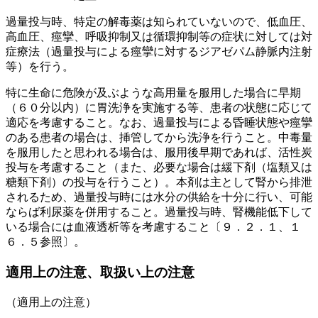
過量投与時、特定の解毒薬は知られていないので、低血圧、
高血圧、痙攣、呼吸抑制又は循環抑制等の症状に対しては対
症療法（過量投与による痙攣に対するジアゼパム静脈内注射
等）を行う。
特に生命に危険が及ぶような高用量を服用した場合に早期
（６０分以内）に胃洗浄を実施する等、患者の状態に応じて
適応を考慮すること。なお、過量投与による昏睡状態や痙攣
のある患者の場合は、挿管してから洗浄を行うこと。中毒量
を服用したと思われる場合は、服用後早期であれば、活性炭
投与を考慮すること（また、必要な場合は緩下剤（塩類又は
糖類下剤）の投与を行うこと）。本剤は主として腎から排泄
されるため、過量投与時には水分の供給を十分に行い、可能
ならば利尿薬を併用すること。過量投与時、腎機能低下して
いる場合には血液透析等を考慮すること〔９．２．１、１
６．５参照〕。
適用上の注意、取扱い上の注意
（適用上の注意）