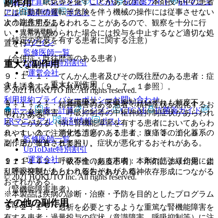
表・計算
レジメン
CTCAE
抗菌薬ガイド
ERマニュ
副作用
８．２． 眠気等を催すことがあるので、本剤投与中の患者
には自動車の運転等危険を伴う機械の操作には従事させない
アル
薬剤情報
ポスト
よう注意すること。
次の副作用があらわれることがあるので、観察を十分に行
新規登録
い、異常が認められた場合には投与を中止するなど適切な処
（特定の背景を有する患者に関する注意）
ログイン
置を行うこと。
監修医師一覧
（合併症・既往歴等のある患者）
UpToDate特別割引
重大な副作用
運営会社
９．１．１． てんかん患者及びその既往歴のある患者：症
１１．１． 重大な副作用
状を誘発するおそれがある〔９．７．１参照〕。
© 2021 HOKUTO Inc. All rights reserved.
利用規約
プライバシーポリシー
お問い合わせ
１１．１．１． 意識障害、呼吸抑制（いずれも頻度不
９．１．２． 精神障害のある患者：精神症状が悪化するお
ホーム
表・計算
レジメン
CTCAE
抗菌薬ガイド
明）：意識障害、呼吸抑制等の中枢神経抑制症状があらわれ
それがある。
ERマニュアル
薬剤情報
ポスト
ることがある（特に腎機能障害を有する患者においてあらわ
９．１．３． 消化性潰瘍のある患者：腹痛等の消化器系の
れやすいので注意すること）〔７．１、９．２．１、９．
監修医師一覧
副作用が報告されており、症状が悪化するおそれがある。
２．２、１６．５参照〕。
UpToDate特別割引
運営会社
９．１．４． 呼吸不全のある患者：本剤の筋弛緩作用によ
１１．１．２． 依存性（頻度不明）：本剤により幻覚・錯
り呼吸抑制があらわれるおそれがある。
乱等が発現したという報告があり、精神依存形成につながる
© 2021 HOKUTO Inc. All rights reserved.
おそれがある。
（腎機能障害患者）
※本製品は疾病の診断・治療・予防を目的としたプログラム
その他の副作用
ではありません。
９．２．１． 透析を必要とするような重篤な腎機能障害を
有する患者：過量投与の症状（意識障害、呼吸抑制等）に注