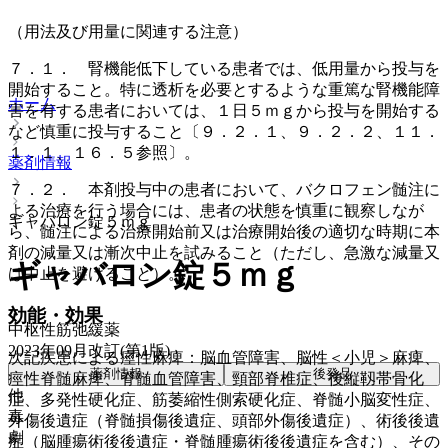
（用法及び用量に関連する注意）
７．１． 腎機能低下している患者では、低用量から投与を
開始すること。特に透析を必要とするような重篤な腎機能障
ホーム
害を有する患者においては、１日５ｍｇから投与を開始する
など慎重に投与すること〔９．２．１、９．２．２、１１．
１．１、１６．５参照〕。
薬剤情報
７．２． 本剤投与中の患者において、バクロフェン髄注に
よる治療を行う場合には、患者の状態を慎重に観察しなが
ギャバロン錠５ｍｇ
ら、髄注による治療開始前又は治療開始後の適切な時期に本
剤の減量又は漸次中止を試みること（ただし、急激な減量又
ギャバロン錠５ｍｇ
は中止を避けること）。
効能・効果
中枢性筋弛緩薬
2023年09月改訂(第1版)
次記疾患による痙性麻痺：脳血管障害、脳性＜小児＞麻痺、
薬剤情報
後発品
痙性脊髄麻痺、脊髄血管障害、頸部脊椎症、後縦靱帯骨化
他
症、多発性硬化症、筋萎縮性側索硬化症、脊髄小脳変性症、
毒
外傷後遺症（脊髄損傷後遺症、頭部外傷後遺症）、術後後遺
劇
症（脳腫瘍術後後遺症・脊髄腫瘍術後後遺症を含む）、その