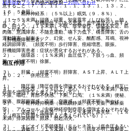
利用規約
プライバシーポリシー
お問い合わせ
１１．２． その他の副作用
意すること〔７．１、１１．１．１、１３．１、１３．２、
１６．５参照〕。
１）． 精神神経系：（５％以上）眠気（９．８％）、
（１〜５％未満）頭痛・頭重、知覚異常（しびれ等）、鎮
９．２．２． 腎機能低下のある患者：血中濃度が上昇する
静、抑うつ、（１％未満）不眠、痙攣発作、情緒不安定、筋
ことがある〔７．１、１１．１．１、１６．５参照〕。
肉痛、意識障害、不随意運動、嚥下力低下、構音障害、舌の
運動障害、顔面チック、幻覚、せん妄、酩酊感、耳鳴、視神
（肝機能障害患者）
経調節障害、（頻度不明）歩行障害、痙縮増悪、眼振。
肝機能障害患者：症状が悪化するおそれがある。
２）． 循環器：（１％未満）血圧低下、下肢うっ血、頻
脈、（頻度不明）徐脈。
相互作用
３）． 肝臓：（頻度不明）肝障害、ＡＳＴ上昇、ＡＬＴ上
１０．２． 併用注意：
昇。
１）． 降圧薬［降圧作用を増強するおそれがある（相互に
４）． 消化器：（５％以上）悪心、（１〜５％未満）食欲
作用を増強すると考えられている）］。
不振、嘔吐、胃部不快感、下痢、口渇、（１％未満）便秘、
腹痛、腹部膨満感、流涎、空腹感、（頻度不明）胸やけ。
２）． 中枢神経抑制薬（催眠鎮静薬、抗不安薬、麻酔薬
等）、アルコール［中枢神経抑制作用を増強するおそれがあ
５）． 泌尿器・生殖器：（１〜５％未満）尿失禁、（１％
る（相互に作用を増強すると考えられている）］。
未満）排尿困難、頻尿、勃起消失。
３）． オピオイド系鎮痛剤（モルヒネ等）［低血圧あるい
６）． 過敏症：（１％未満）発疹、（頻度不明）蕁麻疹。