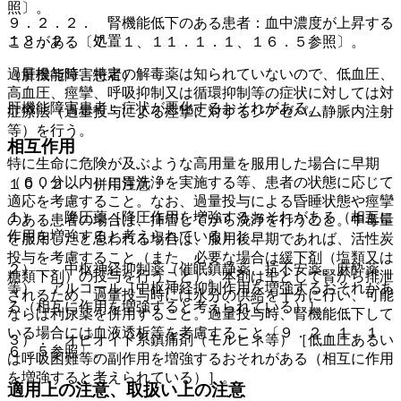
照〕。
９．２．２． 腎機能低下のある患者：血中濃度が上昇する
１３．２． 処置
ことがある〔７．１、１１．１．１、１６．５参照〕。
過量投与時、特定の解毒薬は知られていないので、低血圧、
（肝機能障害患者）
高血圧、痙攣、呼吸抑制又は循環抑制等の症状に対しては対
肝機能障害患者：症状が悪化するおそれがある。
症療法（過量投与による痙攣に対するジアゼパム静脈内注射
等）を行う。
相互作用
特に生命に危険が及ぶような高用量を服用した場合に早期
（６０分以内）に胃洗浄を実施する等、患者の状態に応じて
１０．２． 併用注意：
適応を考慮すること。なお、過量投与による昏睡状態や痙攣
１）． 降圧薬［降圧作用を増強するおそれがある（相互に
のある患者の場合は、挿管してから洗浄を行うこと。中毒量
作用を増強すると考えられている）］。
を服用したと思われる場合は、服用後早期であれば、活性炭
投与を考慮すること（また、必要な場合は緩下剤（塩類又は
２）． 中枢神経抑制薬（催眠鎮静薬、抗不安薬、麻酔薬
糖類下剤）の投与を行うこと）。本剤は主として腎から排泄
等）、アルコール［中枢神経抑制作用を増強するおそれがあ
されるため、過量投与時には水分の供給を十分に行い、可能
る（相互に作用を増強すると考えられている）］。
ならば利尿薬を併用すること。過量投与時、腎機能低下して
いる場合には血液透析等を考慮すること〔９．２．１、１
３）． オピオイド系鎮痛剤（モルヒネ等）［低血圧あるい
６．５参照〕。
は呼吸困難等の副作用を増強するおそれがある（相互に作用
を増強すると考えられている）］。
適用上の注意、取扱い上の注意