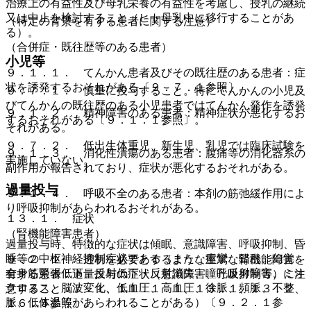
治療上の有益性及び母乳栄養の有益性を考慮し、授乳の継続
又は中止を検討すること（ヒト母乳中に移行することがあ
（特定の背景を有する患者に関する注意）
る）。
（合併症・既往歴等のある患者）
小児等
９．１．１． てんかん患者及びその既往歴のある患者：症
状を誘発するおそれがある〔９．７．１参照〕。
９．７．１． 慎重に投与すること。特にてんかんの小児及
びてんかんの既往歴のある小児患者ではてんかん発作を誘発
９．１．２． 精神障害のある患者：精神症状が悪化するお
するおそれがある〔９．１．１参照〕。
それがある。
９．７．２． 低出生体重児、新生児、乳児では臨床試験を
９．１．３． 消化性潰瘍のある患者：腹痛等の消化器系の
実施していない。
副作用が報告されており、症状が悪化するおそれがある。
過量投与
９．１．４． 呼吸不全のある患者：本剤の筋弛緩作用によ
り呼吸抑制があらわれるおそれがある。
１３．１． 症状
（腎機能障害患者）
過量投与時、特徴的な症状は傾眠、意識障害、呼吸抑制、昏
睡等の中枢神経抑制症状である（また、痙攣、錯乱、幻覚、
９．２．１． 透析を必要とするような重篤な腎機能障害を
全身筋緊張低下、反射低下・反射消失、瞳孔反射障害、ミオ
有する患者：過量投与の症状（意識障害、呼吸抑制等）に注
クロヌス、脳波変化、低血圧、高血圧、徐脈、頻脈、不整
意すること〔７．１、１１．１．１、１３．１、１３．２、
脈、低体温等があらわれることがある）〔９．２．１参
１６．５参照〕。