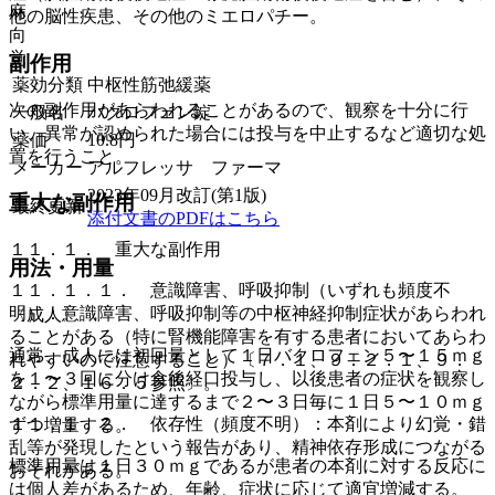
麻
他の脳性疾患、その他のミエロパチー。
向
覚
副作用
薬効分類
中枢性筋弛緩薬
次の副作用があらわれることがあるので、観察を十分に行
一般名
バクロフェン錠
い、異常が認められた場合には投与を中止するなど適切な処
薬価
10.8
円
置を行うこと。
メーカー
アルフレッサ ファーマ
2023年09月改訂(第1版)
重大な副作用
最終更新
添付文書のPDFはこちら
１１．１． 重大な副作用
用法・用量
１１．１．１． 意識障害、呼吸抑制（いずれも頻度不
明）：意識障害、呼吸抑制等の中枢神経抑制症状があらわれ
〈成人〉
ることがある（特に腎機能障害を有する患者においてあらわ
通常、成人には初回量として１日バクロフェン５〜１５ｍｇ
れやすいので注意すること）〔７．１、９．２．１、９．
を１〜３回に分け食後経口投与し、以後患者の症状を観察し
２．２、１６．５参照〕。
ながら標準用量に達するまで２〜３日毎に１日５〜１０ｍｇ
１１．１．２． 依存性（頻度不明）：本剤により幻覚・錯
ずつ増量する。
乱等が発現したという報告があり、精神依存形成につながる
標準用量は１日３０ｍｇであるが患者の本剤に対する反応に
おそれがある。
は個人差があるため、年齢、症状に応じて適宜増減する。