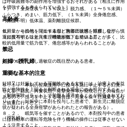
は呼吸困難等の副作用を増強するおそれがある（相互に作用
を増強すると考えられている）］。
７）． 全身症状：（５％以上）脱力感、（１〜５％未満）
ふらつき、めまい、筋力低下、（１％未満）全身倦怠感、
高齢者
（頻度不明）低体温、薬剤離脱症候群。
低用量から投与を開始するなど患者の状態を観察しながら慎
８）． その他：（１％未満）胸部圧迫感、浮腫、発汗、
重に投与すること（生理機能が低下していることが多く、比
（頻度不明）味覚異常、呼吸困難、血糖値上昇。
較的低用量で筋力低下、倦怠感等があらわれることがあ
禁忌
る）。
妊婦・授乳婦
本剤の成分に対し過敏症の既往歴のある患者。
重要な基本的注意
（妊婦）
妊婦又は妊娠している可能性のある女性には、治療上の有益
８．１． 本剤の長期連用中に投与を急に中止すると幻覚、
性が危険性を上回ると判断される場合にのみ投与すること
せん妄、錯乱、興奮状態、痙攣発作等が発現したとの報告が
（動物実験（ラット）で胎盤を通過することが報告されてお
あるので、投与を中止する場合は、用量を徐々に減量するな
り、また、妊娠中に本剤を投与した患者で、新生児に離脱症
ど慎重に行うこと。
状が疑われる全身痙攣があらわれたとの報告がある）。
８．２． 眠気等を催すことがあるので、本剤投与中の患者
（授乳婦）
には自動車の運転等危険を伴う機械の操作には従事させない
よう注意すること。