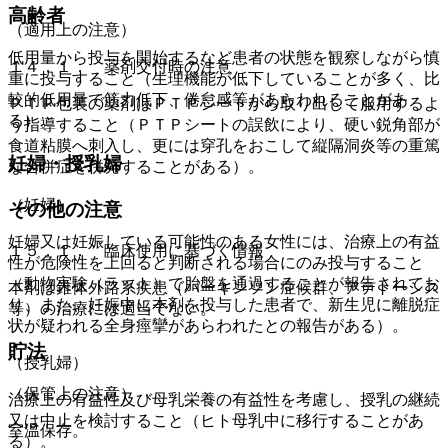
高齢者
（適用上の注意）
低用量から投与を開始するなど患者の状態を観察しながら慎
１４．１． 薬剤交付時の注意
重に投与すること（生理機能が低下していることが多く、比
較的低用量で筋力低下、倦怠感等があらわれることがあ
ＰＴＰ包装の薬剤はＰＴＰシートから取り出して服用するよ
る）。
う指導すること（ＰＴＰシートの誤飲により、硬い鋭角部が
食道粘膜へ刺入し、更には穿孔をおこして縦隔洞炎等の重篤
妊婦・授乳婦
な合併症を併発することがある）。
（妊婦）
その他の注意
妊婦又は妊娠している可能性のある女性には、治療上の有益
１５．１． 臨床使用に基づく情報
性が危険性を上回ると判断される場合にのみ投与すること
（動物実験（ラット）で胎盤を通過することが報告されてお
本剤は錐体外路系疾患（パーキンソン症候群、アテトーシス
り、また、妊娠中に本剤を投与した患者で、新生児に離脱症
等）の治療には適当でない。
状が疑われる全身痙攣があらわれたとの報告がある）。
貯法
（授乳婦）
（保管上の注意）
治療上の有益性及び母乳栄養の有益性を考慮し、授乳の継続
又は中止を検討すること（ヒト母乳中に移行することがあ
室温保存。
る）。