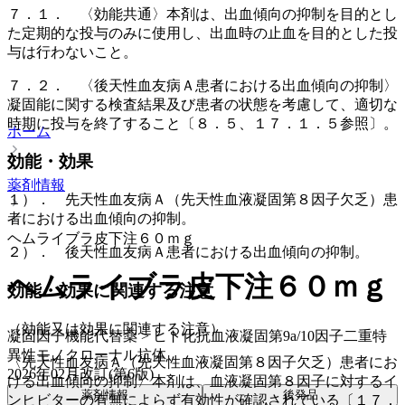
７．１． 〈効能共通〉本剤は、出血傾向の抑制を目的とし
た定期的な投与のみに使用し、出血時の止血を目的とした投
与は行わないこと。
７．２． 〈後天性血友病Ａ患者における出血傾向の抑制〉
凝固能に関する検査結果及び患者の状態を考慮して、適切な
時期に投与を終了すること〔８．５、１７．１．５参照〕。
ホーム
効能・効果
薬剤情報
１）． 先天性血友病Ａ（先天性血液凝固第８因子欠乏）患
者における出血傾向の抑制。
ヘムライブラ皮下注６０ｍｇ
２）． 後天性血友病Ａ患者における出血傾向の抑制。
ヘムライブラ皮下注６０ｍｇ
効能・効果に関連する注意
（効能又は効果に関連する注意）
凝固因子機能代替薬 > ヒト化抗血液凝固第9a/10因子二重特
異性モノクローナル抗体
〈先天性血友病Ａ（先天性血液凝固第８因子欠乏）患者にお
2026年02月改訂(第6版)
ける出血傾向の抑制〉本剤は、血液凝固第８因子に対するイ
薬剤情報
後発品
ンヒビターの有無によらず有効性が確認されている〔１７．