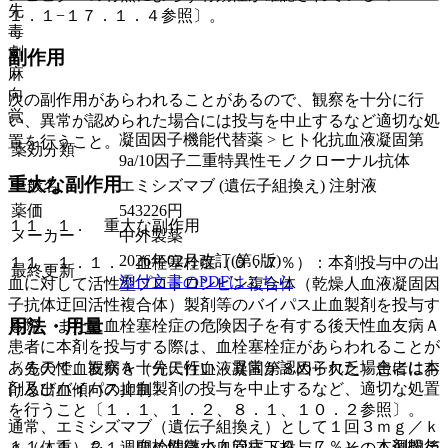
先
１．１−１７．１．４参照〕。
毒
劇
副作用
麻
向
次の副作用があらわれることがあるので、観察を十分に行
覚
い、異常が認められた場合には投与を中止するなど適切な処
凝固因子機能代替薬 > ヒト化抗血液凝固第
置を行うこと。
薬効分類
9a/10因子二重特異性モノクローナル抗体
重大な副作用
一般名
エミシズマブ (遺伝子組換え) 注射液
薬価
543226
円
１１．１． 重大な副作用
メーカー
中外製薬
2026年02月改訂(第6版)
１１．１．１． 血栓塞栓症（０．７％）：本剤投与中の出
最終更新
添付文書のPDFはこちら
血に対して活性型プロトロンビン複合体（乾燥人血液凝固因
子抗体迂回活性複合体）製剤等のバイパス止血製剤を投与す
用法・用量
る際、または血栓塞栓症の危険因子を有する後天性血友病Ａ
患者に本剤を投与する際は、血栓塞栓症があらわれることが
あるので、観察を十分に行い、異常が認められた場合には本
〈先天性血友病Ａ（先天性血液凝固第８因子欠乏）患者にお
剤及びバイパス止血製剤の投与を中止するなど、適切な処置
ける出血傾向の抑制〉
を行うこと〔１．１、１．２、８．１、１０．２参照〕。
通常、エミシズマブ（遺伝子組換え）として１回３ｍｇ／ｋ
１１．１．２． 血栓性微小血管症（０．７％）：本剤投与
ｇ（体重）を１週間の間隔で４回皮下投与し、その１週間後