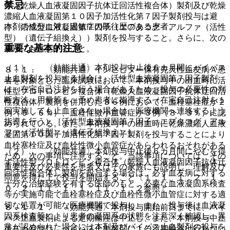
禁忌
体（乾燥人血液凝固因子抗体迂回活性複合体）製剤及び乾燥
濃縮人血液凝固第１０因子加活性化第７因子製剤投与は避
本剤の成分に対し過敏症の既往歴のある患者。
け、活性型血液凝固第７因子（エプタコグ アルファ（活性
型）（遺伝子組換え））製剤を投与すること。さらに、次の
重要な基本的注意
事項にも注意すること。
（１）． 〈効能共通〉本剤投与中止後６カ月間にバイパス
８．１． 〈効能共通〉インヒビター保有先天性血友病Ａ患
止血製剤を投与する場合は、活性型血液凝固第７因子製剤
者を対象とした臨床試験において、本剤投与中の出血時に活
は、在宅自己注射を行う場合があるため、投与の必要性の判
性型プロトロンビン複合体（乾燥人血液凝固因子抗体迂回活
断方法、用量等を、予め患者に指導する（在宅自己注射を１
性複合体）製剤を併用した３６例において、血栓塞栓症が２
回実施しても止血できない場合は、医療機関へ連絡するよう
例（５．６％）、血栓性微小血管症が３例（８．３％）に認
指導を行う）［活性型血液凝固第７因子：エプタコグ アル
められている。また、本剤投与中の出血時に乾燥濃縮人血液
ファ（活性型）（遺伝子組換え）］。
凝固第１０因子加活性化第７因子製剤を投与することにより
血栓塞栓症及び血栓性微小血管症があらわれるおそれがある
（２）． 〈効能共通〉本剤投与中止後６カ月間にやむを得
ため、次の事項に注意すること。当該事項については、その
ず活性型プロトロンビン複合体（乾燥人血液凝固因子抗体迂
重要性及び必要性を患者又はその家族にも説明し、理解及び
回活性複合体）製剤を投与する場合は、必ず血友病に対する
同意を得た上で投与を開始すること〔１．１、１．２、１
十分な治療経験を有する医師のもと、必要な血液凝固系検査
０．２、１１．１．１、１１．１．２参照〕。
等が実施可能で血栓塞栓症及び血栓性微小血管症に対する適
切な処置が可能な医療機関で投与し、また、投与後は血液凝
８．１．１． 〈効能共通〉本剤投与開始前日までに、バイ
固系検査等により患者の凝固系の状態を注意深く確認し、異
パス止血製剤による定期輸注は中止し、また、本剤投与中止
常が認められた場合には本剤及びバイパス止血製剤の投与を
後６カ月間は、バイパス止血製剤による定期輸注は行わない