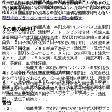
８．１．１． 〈効能共通〉本剤投与開始前日までに、バイ
投与する際は血栓性微小血管症があらわれることがあるの
※本製品は疾病の診断・治療・予防を目的としたプログラム
パス止血製剤による定期輸注は中止し、また、本剤投与中止
で、観察を十分に行い、異常が認められた場合には本剤及び
ではありません。
後６カ月間は、バイパス止血製剤による定期輸注は行わない
バイパス止血製剤の投与を中止し、適切な処置を行うこと
こと。
利用規約
プライバシーポリシー
お問い合わせ
〔１．１、１．２、８．１、１０．２参照〕。
８．１．２． 〈効能共通〉本剤投与中にバイパス止血製剤
その他の副作用
を投与する場合は、活性型プロトロンビン複合体（乾燥人血
液凝固因子抗体迂回活性複合体）製剤及び乾燥濃縮人血液凝
１１．２． その他の副作用
固第１０因子加活性化第７因子製剤投与は避け、活性型血液
凝固第７因子（エプタコグ アルファ（活性型）（遺伝子組
１）． 消化器：（５％未満）悪心。
換え））製剤を投与すること。さらに、次の事項にも注意す
２）． 皮膚：（５％未満）毛髪成長異常、（頻度不明）発
ること。
疹、蕁麻疹、血管性浮腫。
（１）． 〈効能共通〉本剤投与中にバイパス止血製剤を投
３）． 免疫系：（頻度不明）過敏症。
与する場合は、活性型血液凝固第７因子製剤は、在宅自己注
射を行う場合があるため、投与の必要性の判断方法、用量等
４）． その他：（５％以上）注射部位反応、（５％未満）
を、予め患者に指導する（在宅自己注射を１回実施しても止
頭痛、疲労、血液検査異常（ＡＢＯ式血液型の凝集素検出能
血できない場合は、医療機関へ連絡するよう指導を行う）
の低下）、血中クレアチンホスホキナーゼ増加。
［活性型血液凝固第７因子：エプタコグ アルファ（活性
型）（遺伝子組換え）］。
警告
（２）． 〈効能共通〉本剤投与中にやむを得ず活性型プロ