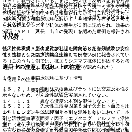
５％）に報告されている。また、先天性血友病Ａ患者を対象
治療上の有益性及び母乳栄養の有益性を考慮し、授乳の継続
とした国内第１／２相臨床試験において、抗エミシズマブ抗
又は中止を検討すること（本剤のヒト乳汁中への移行性につ
体の産生が１８例中４例に報告されている（これらのうち、
いては不明であるが、一般にヒトＩｇＧは母乳に分泌される
国際共同第３相臨床試験において、中和活性を有すると考え
ことが知られている）。
られる抗エミシズマブ抗体の産生が３例に認められ、効果の
減弱（ＡＰＴＴ延長、出血の発現）を認めた症例も報告され
小児等
ている）。
後天性血友病Ａ患者を対象とした国内第３相臨床試験におい
低出生体重児、新生児及び乳児を対象とした有効性及び安全
て、抗エミシズマブ抗体産生が１４例中２例に報告されてい
性を指標とした臨床試験は実施していない。
る（このうち１例では、抗エミシズマブ抗体に起因すると考
適用上の注意、取扱い上の注意
えられる血漿中エミシズマブ濃度低下が認められた）。
１５．２． 非臨床試験に基づく情報
（適用上の注意）
１５．２．１． 本剤はマウス及びラットには交差反応性を
１４．１． 薬剤調製時の注意
示さないため、がん原性試験は実施されていない。
１４．１．１． 異なる濃度の本剤を混注しないこと。
１５．２．２． 先天性血液凝固第８因子欠乏ヒト血漿を用
いたトロンビン生成試験（ｉｎ ｖｉｔｒｏ）において、本
１４．１．２． 他の製剤と本剤を混注しないこと。
剤と活性型血液凝固第７因子（エプタコグ アルファ（活性
１４．１．３． 製品由来の半透明〜白色の微粒子をわずか
型）（遺伝子組換え））製剤の併用により、活性型プロトロ
に含むことがあるので、孔径５μｍのフィルターを通した後
ンビン複合体（乾燥人血液凝固因子抗体迂回活性複合体）製