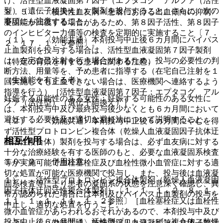
け、活性型血液凝固第７因子（エプタコグ アルファ（活性
型）（遺伝子組換え））製剤を投与すること。さらに、次の
８．５． 〈後天性血友病Ａ患者における出血傾向の抑制〉
事項にも注意すること。
凝固能が回復する場合があるため、第８因子活性、第８因子
のインヒビター力価等の検査を定期的に実施すること〔７．
（１）． 〈効能共通〉本剤投与中止後６カ月間にバイパス
２、１７．１．５参照〕。
止血製剤を投与する場合は、活性型血液凝固第７因子製剤
は、在宅自己注射を行う場合があるため、投与の必要性の判
（特定の背景を有する患者に関する注意）
断方法、用量等を、予め患者に指導する（在宅自己注射を１
（生殖能を有する者）
回実施しても止血できない場合は、医療機関へ連絡するよう
指導を行う）［活性型血液凝固第７因子：エプタコグ アル
妊娠する可能性のある女性：妊娠する可能性のある女性に
ファ（活性型）（遺伝子組換え）］。
は、本剤投与中及び最終投与後少なくとも６カ月間において
避妊する必要性及び適切な避妊法について説明すること。
（２）． 〈効能共通〉本剤投与中止後６カ月間にやむを得
ず活性型プロトロンビン複合体（乾燥人血液凝固因子抗体迂
相互作用
回活性複合体）製剤を投与する場合は、必ず血友病に対する
十分な治療経験を有する医師のもと、必要な血液凝固系検査
１０．２． 併用注意：
等が実施可能で血栓塞栓症及び血栓性微小血管症に対する適
切な処置が可能な医療機関で投与し、また、投与後は血液凝
１）． 活性型プロトロンビン複合体製剤（乾燥人血液凝固
固系検査等により患者の凝固系の状態を注意深く確認し、異
因子抗体迂回活性複合体製剤）〔１．１、１．２、８．１、
常が認められた場合には本剤及びバイパス止血製剤の投与を
１１．１．１、１１．１．２参照〕［血栓塞栓症又は血栓性
中止し、適切な処置を行うこと。
微小血管症があらわれるおそれがあるので、本剤投与中及び
投与中止後６カ月間は、活性型プロトロンビン複合体（乾燥
（３）． 〈効能共通〉乾燥濃縮人血液凝固第１０因子加活