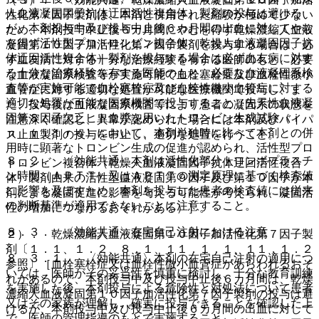
人血液凝固因子抗体迂回活性複合体）製剤の投与は避ける
性化第７因子製剤は、本剤と併用された経験が極めて少ない
が、本剤投与中及び投与中止後６カ月間の出血に対してやむ
ため、本剤投与中止後６カ月間にやむを得ず乾燥濃縮人血液
を得ず活性型プロトロンビン複合体（乾燥人血液凝固因子抗
凝固第１０因子加活性化第７因子製剤を投与する場合は、必
体迂回活性複合体）製剤を投与する場合は必ず血友病に対す
ず血友病に対する十分な治療経験を有する医師のもと、必要
る十分な治療経験を有する医師のもと、必要な血液凝固系検
な血液凝固系検査等が実施可能で血栓塞栓症及び血栓性微小
査等が実施可能で血栓塞栓症及び血栓性微小血管症に対する
血管症に対する適切な処置が可能な医療機関で投与し、ま
適切な処置が可能な医療機関で投与すること（先天性血液凝
た、投与後は血液凝固系検査等により患者の凝固系の状態を
固第８因子欠乏ヒト血漿を用いたトロンビン生成試験（ｉ
注意深く確認し、異常が認められた場合には本剤及びバイパ
ｎ ｖｉｔｒｏ）において、本剤単独時に比べて本剤との併
ス止血製剤の投与を中止し、適切な処置を行うこと。
用時に顕著なトロンビン生成の促進が認められ、活性型プロ
８．２． 〈効能共通〉本剤は活性化部分トロンボプラスチ
トロンビン複合体（乾燥人血液凝固因子抗体迂回活性複合
ン時間（ＡＰＴＴ）又はＡＰＴＴの測定原理に基づく検査値
体）製剤由来の活性型血液凝固第９因子及び第１０因子が本
に影響を及ぼすため、本剤を投与した患者の検査値には従来
剤による凝固促進に影響を与える可能性が考えられ、凝固活
の判断基準が適用できないことに注意すること。
性の増加につながるおそれがある）］。
８．３． 〈効能共通〉在宅自己注射における注意
２）． 乾燥濃縮人血液凝固第１０因子加活性化第７因子製
剤〔１．１、１．２、８．１、１１．１．１、１１．１．２
８．３．１． 〈効能共通〉本剤の在宅自己注射の適用につ
参照〕［血栓塞栓症又は血栓性微小血管症があらわれるおそ
いては、医師がその妥当性を慎重に検討し、十分な教育訓練
れがあるので、本剤投与中及び投与中止後６カ月間は、乾燥
を実施した後、本剤投与による危険性と対処法について患者
濃縮人血液凝固第１０因子加活性化第７因子製剤の投与は避
又はその家族が理解し、確実に投与できることを確認した上
けるが、本剤投与中及び投与中止後６カ月間の出血に対して
で、医師の管理指導のもとで実施すること。