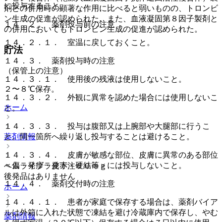
に投与すること。
剤との併用時の顕著な作用に比べると弱いものの、トロンビ
ン生成の促進が認められた。また、血液凝固第８因子製剤と
１４．２． 薬剤投与前の注意
の併用においてもトロンビン生成の促進が認められた。
１４．２．１． 室温に戻しておくこと。
貯法
１４．３． 薬剤投与時の注意
（保管上の注意）
１４．３．１． 使用後の残液は使用しないこと。
２〜８℃保存。
１４．３．２． 外観に異常を認めた場合には使用しないこ
ホーム
と。
１４．３．３． 投与は腹部又は上腕部や大腿部に行うこ
薬剤情報
と。同一箇所へ繰り返し投与することは避けること。
１４．３．４． 皮膚が敏感な部位、皮膚に異常のある部位
＜傷・発疹・発赤・硬結等＞には投与しないこと。
ヘムライブラ皮下注６０ｍｇ
後発品はありません
１４．４． 薬剤交付時の注意
ホーム
１４．４．１． 患者が家庭で保存する場合は、薬剤バイア
ルは外箱に入れた状態で凍結を避け冷蔵庫内で保存し、やむ
薬剤情報