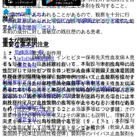
副作用
む）を十分説明し、同意を得た上で本剤を投与すること。
ホーム
ノート
次の副作用があらわれることがあるので、観察を十分に行
禁忌
表・計算
レジメン
CTCAE
抗菌薬ガイド
ERマニュ
い、異常が認められた場合には投与を中止するなど適切な処
アル
薬剤情報
ポスト
置を行うこと。
本剤の成分に対し過敏症の既往歴のある患者。
新規登録
重大な副作用
重要な基本的注意
ログイン
監修医師一覧
１１．１． 重大な副作用
８．１． 〈効能共通〉インヒビター保有先天性血友病Ａ患
UpToDate特別割引
者を対象とした臨床試験において、本剤投与中の出血時に活
１１．１．１． 血栓塞栓症（０．７％）：本剤投与中の出
運営会社
性型プロトロンビン複合体（乾燥人血液凝固因子抗体迂回活
血に対して活性型プロトロンビン複合体（乾燥人血液凝固因
© 2021 HOKUTO Inc. All rights reserved.
性複合体）製剤を併用した３６例において、血栓塞栓症が２
子抗体迂回活性複合体）製剤等のバイパス止血製剤を投与す
利用規約
プライバシーポリシー
お問い合わせ
例（５．６％）、血栓性微小血管症が３例（８．３％）に認
る際、または血栓塞栓症の危険因子を有する後天性血友病Ａ
ホーム
表・計算
レジメン
CTCAE
抗菌薬ガイド
められている。また、本剤投与中の出血時に乾燥濃縮人血液
患者に本剤を投与する際は、血栓塞栓症があらわれることが
ERマニュアル
薬剤情報
ポスト
凝固第１０因子加活性化第７因子製剤を投与することにより
あるので、観察を十分に行い、異常が認められた場合には本
血栓塞栓症及び血栓性微小血管症があらわれるおそれがある
剤及びバイパス止血製剤の投与を中止するなど、適切な処置
監修医師一覧
ため、次の事項に注意すること。当該事項については、その
を行うこと〔１．１、１．２、８．１、１０．２参照〕。
UpToDate特別割引
重要性及び必要性を患者又はその家族にも説明し、理解及び
運営会社
１１．１．２． 血栓性微小血管症（０．７％）：本剤投与
同意を得た上で投与を開始すること〔１．１、１．２、１
中の出血に対して活性型プロトロンビン複合体（乾燥人血液
０．２、１１．１．１、１１．１．２参照〕。
© 2021 HOKUTO Inc. All rights reserved.
凝固因子抗体迂回活性複合体）製剤等のバイパス止血製剤を