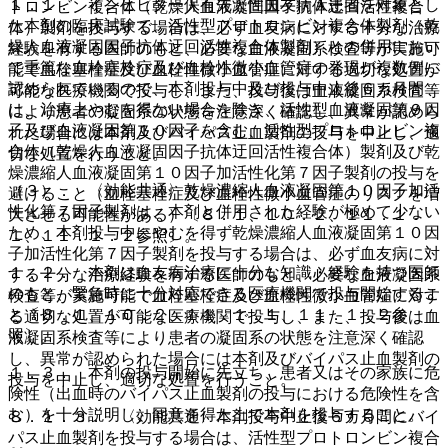
１．１． インヒビター保有先天性血友病Ａ患者を対象とし
トロンビン複合体（乾燥人血液凝固因子抗体迂回活性複合
た本剤の臨床試験で、活性型プロトロンビン複合体製剤（乾
体）製剤を投与する場合は、必ず血友病に対する十分な治療
燥人血液凝固因子抗体迂回活性複合体製剤）との併用におい
経験を有する医師のもと、必要な血液凝固系検査等が実施可
て重篤な血栓塞栓症及び血栓性微小血管症の発現が複数例に
能で血栓塞栓症及び血栓性微小血管症に対する適切な処置が
認められているので、本剤投与中及び投与中止後６カ月間
可能な医療機関で投与し、また、投与後は血液凝固系検査等
は、治療上やむを得ない場合を除き、活性型血液凝固第９因
により患者の凝固系の状態を注意深く確認し、異常が認めら
子及び血液凝固第１０因子を含む、活性型プロトロンビン複
れた場合には本剤及びバイパス止血製剤の投与を中止し、適
合体（乾燥人血液凝固因子抗体迂回活性複合体）製剤及び乾
切な処置を行うこと。
燥濃縮人血液凝固第１０因子加活性化第７因子製剤の投与を
（３）． 〈効能共通〉乾燥濃縮人血液凝固第１０因子加活
避けること（血栓塞栓症及び血栓性微小血管症のリスクを増
性化第７因子製剤は、本剤と併用された経験が極めて少ない
大させる可能性がある）〔８．１、１０．２、１１．１．
ため、本剤投与中にやむを得ず乾燥濃縮人血液凝固第１０因
１、１１．１．２参照〕。
子加活性化第７因子製剤を投与する場合は、必ず血友病に対
１．２． 本剤は血友病治療に十分な知識・経験を持つ医師
する十分な治療経験を有する医師のもと、必要な血液凝固系
のもと、緊急時に十分対応できる医療機関で投与開始するこ
検査等が実施可能で血栓塞栓症及び血栓性微小血管症に対す
と〔８．１、１０．２、１１．１．１、１１．１．２参
る適切な処置が可能な医療機関で投与し、また、投与後は血
照〕。
液凝固系検査等により患者の凝固系の状態を注意深く確認
し、異常が認められた場合には本剤及びバイパス止血製剤の
１．３． 本剤の投与開始に先立ち、患者又はその家族に危
投与を中止し、適切な処置を行うこと。
険性（出血時のバイパス止血製剤の投与における危険性を含
む）を十分説明し、同意を得た上で本剤を投与すること。
８．１．３． 〈効能共通〉本剤投与中止後６カ月間にバイ
パス止血製剤を投与する場合は、活性型プロトロンビン複合