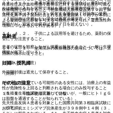
１４．４．１． 患者が家庭で保存する場合は、薬剤バイア
栓塞栓症及び血栓性微小血管症に対する適切な処置が可能な
ルは外箱に入れた状態で凍結を避け冷蔵庫内で保存し、やむ
医療機関で投与すること（乾燥濃縮人血液凝固第１０因子加
を得ず室温（３０℃以下）保存する場合は７日以内に使用
活性化第７因子製剤に含まれる血液凝固第１０因子が本剤に
（７日以内に使用しない場合は再度冷蔵保存（２〜８℃）も
よる凝固促進に影響を与える可能性が考えられ、凝固活性の
可能だが、室温での保存は累積７日を超えない）。
増加につながるおそれがある）］。
１４．４．２． 子供による誤用等を避けるため、薬剤の保
高齢者
管に十分注意すること。
患者の状態を観察しながら慎重に投与すること（一般に生理
１４．４．３． 使用済みの医療機器の処理については、主
機能が低下している）。
治医の指示に従うこと。
妊婦・授乳婦
（取扱い上の注意）
外箱開封後は遮光して保存すること。
（妊婦）
その他の注意
妊婦又は妊娠している可能性のある女性には、治療上の有益
性が危険性を上回ると判断される場合にのみ投与すること
（生殖発生毒性試験は実施していないが、一般にヒトＩｇＧ
１５．１． 臨床使用に基づく情報
は胎盤を通過することが知られている）。
先天性血友病Ａ患者を対象とした国際共同第３相臨床試験に
（授乳婦）
おいて、抗エミシズマブ抗体産生が３９８例中１４例（３．