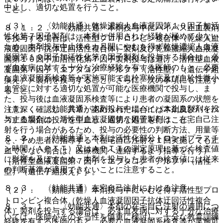
中止し、適切な処置を行うこと。
こと。
（３）． 〈効能共通〉乾燥濃縮人血液凝固第１０因子加活
８．１．２． 〈効能共通〉本剤投与中にバイパス止血製剤
性化第７因子製剤は、本剤と併用された経験が極めて少ない
を投与する場合は、活性型プロトロンビン複合体（乾燥人血
ため、本剤投与中止後６カ月間にやむを得ず乾燥濃縮人血液
液凝固因子抗体迂回活性複合体）製剤及び乾燥濃縮人血液凝
凝固第１０因子加活性化第７因子製剤を投与する場合は、必
固第１０因子加活性化第７因子製剤投与は避け、活性型血液
ず血友病に対する十分な治療経験を有する医師のもと、必要
凝固第７因子（エプタコグ アルファ（活性型）（遺伝子組
な血液凝固系検査等が実施可能で血栓塞栓症及び血栓性微小
換え））製剤を投与すること。さらに、次の事項にも注意す
血管症に対する適切な処置が可能な医療機関で投与し、ま
ること。
た、投与後は血液凝固系検査等により患者の凝固系の状態を
（１）． 〈効能共通〉本剤投与中にバイパス止血製剤を投
注意深く確認し、異常が認められた場合には本剤及びバイパ
与する場合は、活性型血液凝固第７因子製剤は、在宅自己注
ス止血製剤の投与を中止し、適切な処置を行うこと。
射を行う場合があるため、投与の必要性の判断方法、用量等
８．２． 〈効能共通〉本剤は活性化部分トロンボプラスチ
を、予め患者に指導する（在宅自己注射を１回実施しても止
ン時間（ＡＰＴＴ）又はＡＰＴＴの測定原理に基づく検査値
血できない場合は、医療機関へ連絡するよう指導を行う）
に影響を及ぼすため、本剤を投与した患者の検査値には従来
［活性型血液凝固第７因子：エプタコグ アルファ（活性
の判断基準が適用できないことに注意すること。
型）（遺伝子組換え）］。
８．３． 〈効能共通〉在宅自己注射における注意
（２）． 〈効能共通〉本剤投与中にやむを得ず活性型プロ
トロンビン複合体（乾燥人血液凝固因子抗体迂回活性複合
８．３．１． 〈効能共通〉本剤の在宅自己注射の適用につ
体）製剤を投与する場合は、必ず血友病に対する十分な治療
いては、医師がその妥当性を慎重に検討し、十分な教育訓練
経験を有する医師のもと、必要な血液凝固系検査等が実施可