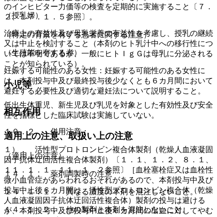
のインヒビター力価等の検査を定期的に実施すること〔７．
（授乳婦）
２、１７．１．５参照〕。
治療上の有益性及び母乳栄養の有益性を考慮し、授乳の継続
（特定の背景を有する患者に関する注意）
又は中止を検討すること（本剤のヒト乳汁中への移行性につ
（生殖能を有する者）
いては不明であるが、一般にヒトＩｇＧは母乳に分泌される
ことが知られている）。
妊娠する可能性のある女性：妊娠する可能性のある女性に
は、本剤投与中及び最終投与後少なくとも６カ月間において
小児等
避妊する必要性及び適切な避妊法について説明すること。
低出生体重児、新生児及び乳児を対象とした有効性及び安全
相互作用
性を指標とした臨床試験は実施していない。
１０．２． 併用注意：
適用上の注意、取扱い上の注意
１）． 活性型プロトロンビン複合体製剤（乾燥人血液凝固
（適用上の注意）
因子抗体迂回活性複合体製剤）〔１．１、１．２、８．１、
１１．１．１、１１．１．２参照〕［血栓塞栓症又は血栓性
１４．１． 薬剤調製時の注意
微小血管症があらわれるおそれがあるので、本剤投与中及び
投与中止後６カ月間は、活性型プロトロンビン複合体（乾燥
１４．１．１． 異なる濃度の本剤を混注しないこと。
人血液凝固因子抗体迂回活性複合体）製剤の投与は避ける
１４．１．２． 他の製剤と本剤を混注しないこと。
が、本剤投与中及び投与中止後６カ月間の出血に対してやむ