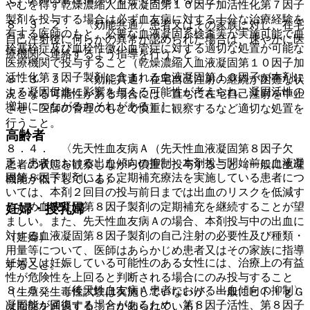
やむを得ず乾燥濃縮人血液凝固第１０因子加活性化第７因子
製剤を投与する場合は必ず血友病に対する十分な治療経験を
８．３．２． 〈効能共通〉患者又はその家族に対し、在宅
有する医師のもと、必要な血液凝固系検査等が実施可能で血
自己注射後に何らかの異常が認められた場合は、速やかに医
栓塞栓症及び血栓性微小血管症に対する適切な処置が可能な
療機関へ連絡するよう指導を行うこと。
医療機関で投与すること（乾燥濃縮人血液凝固第１０因子加
活性化第７因子製剤に含まれる血液凝固第１０因子が本剤に
８．３．３． 〈効能共通〉在宅自己注射の継続が困難な状
よる凝固促進に影響を与える可能性が考えられ、凝固活性の
況となる可能性がある場合には、直ちに在宅自己注射を中止
増加につながるおそれがある）］。
させ、医師の管理のもとで慎重に観察するなど適切な処置を
行うこと。
高齢者
８．４． 〈先天性血友病Ａ（先天性血液凝固第８因子欠
乏）患者における出血傾向の抑制〉本剤投与開始前に血液凝
患者の状態を観察しながら慎重に投与すること（一般に生理
固第８因子製剤による定期補充療法を実施している患者につ
機能が低下している）。
いては、本剤２回目の投与前日までは出血のリスクを低減す
るため血液凝固第８因子製剤の定期補充を継続することが望
妊婦・授乳婦
ましい。また、先天性血友病Ａの場合、本剤投与中の出血に
対する血液凝固第８因子製剤の自己注射の必要性及び種類・
（妊婦）
用量等について、医師はあらかじめ患者又はその家族に指導
妊婦又は妊娠している可能性のある女性には、治療上の有益
すること。
性が危険性を上回ると判断される場合にのみ投与すること
８．５． 〈後天性血友病Ａ患者における出血傾向の抑制〉
（生殖発生毒性試験は実施していないが、一般にヒトＩｇＧ
凝固能が回復する場合があるため、第８因子活性、第８因子
は胎盤を通過することが知られている）。