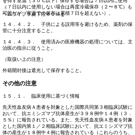
を得ず室温（３０℃以下）保存する場合は７日以内に使用
（７日以内に使用しない場合は再度冷蔵保存（２〜８℃）も
可能だが、室温での保存は累積７日を超えない）。
ヘムライブラ皮下注６０ｍｇ
１４．４．２． 子供による誤用等を避けるため、薬剤の保
管に十分注意すること。
１４．４．３． 使用済みの医療機器の処理については、主
治医の指示に従うこと。
（取扱い上の注意）
外箱開封後は遮光して保存すること。
その他の注意
１５．１． 臨床使用に基づく情報
先天性血友病Ａ患者を対象とした国際共同第３相臨床試験に
おいて、抗エミシズマブ抗体産生が３９８例中１４例（３．
５％）に報告されている。また、先天性血友病Ａ患者を対象
とした国内第１／２相臨床試験において、抗エミシズマブ抗
体の産生が１８例中４例に報告されている（これらのうち、