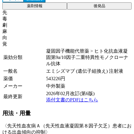
薬剤情報
後発品
先
毒
劇
麻
向
覚
凝固因子機能代替薬 > ヒト化抗血液凝
薬効分類
固第9a/10因子二重特異性モノクローナ
ル抗体
一般名
エミシズマブ (遺伝子組換え) 注射液
薬価
543226
円
メーカー
中外製薬
2026年02月改訂(第6版)
最終更新
添付文書のPDFはこちら
用法・用量
〈先天性血友病Ａ（先天性血液凝固第８因子欠乏）患者にお
ける出血傾向の抑制〉