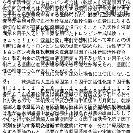
を得ず活性型プロトロンビン複合体（乾燥人血液凝固因子抗
１４．１．３． 製品由来の半透明〜白色の微粒子をわずか
体迂回活性複合体）製剤を投与する場合は必ず血友病に対す
に含むことがあるので、孔径５μｍのフィルターを通した後
る十分な治療経験を有する医師のもと、必要な血液凝固系検
に投与すること。
査等が実施可能で血栓塞栓症及び血栓性微小血管症に対する
適切な処置が可能な医療機関で投与すること（先天性血液凝
１４．２． 薬剤投与前の注意
固第８因子欠乏ヒト血漿を用いたトロンビン生成試験（ｉ
ｎ ｖｉｔｒｏ）において、本剤単独時に比べて本剤との併
１４．２．１． 室温に戻しておくこと。
用時に顕著なトロンビン生成の促進が認められ、活性型プロ
１４．３． 薬剤投与時の注意
トロンビン複合体（乾燥人血液凝固因子抗体迂回活性複合
体）製剤由来の活性型血液凝固第９因子及び第１０因子が本
１４．３．１． 使用後の残液は使用しないこと。
剤による凝固促進に影響を与える可能性が考えられ、凝固活
性の増加につながるおそれがある）］。
１４．３．２． 外観に異常を認めた場合には使用しないこ
と。
２）． 乾燥濃縮人血液凝固第１０因子加活性化第７因子製
剤〔１．１、１．２、８．１、１１．１．１、１１．１．２
１４．３．３． 投与は腹部又は上腕部や大腿部に行うこ
参照〕［血栓塞栓症又は血栓性微小血管症があらわれるおそ
と。同一箇所へ繰り返し投与することは避けること。
れがあるので、本剤投与中及び投与中止後６カ月間は、乾燥
濃縮人血液凝固第１０因子加活性化第７因子製剤の投与は避
１４．３．４． 皮膚が敏感な部位、皮膚に異常のある部位
けるが、本剤投与中及び投与中止後６カ月間の出血に対して
＜傷・発疹・発赤・硬結等＞には投与しないこと。
やむを得ず乾燥濃縮人血液凝固第１０因子加活性化第７因子
１４．４． 薬剤交付時の注意
製剤を投与する場合は必ず血友病に対する十分な治療経験を
有する医師のもと、必要な血液凝固系検査等が実施可能で血