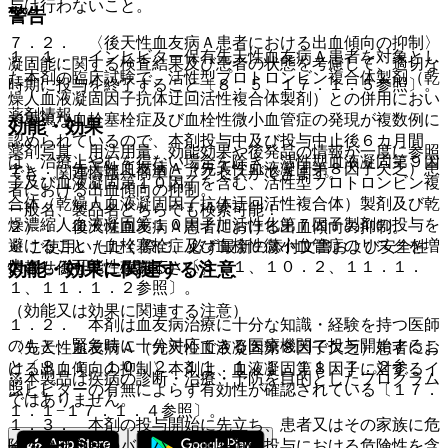
与は行わないこと。
警告
７．２． 〈後天性血友病Ａ患者における出血傾向の抑制〉
１．１． インヒビター保有先天性血友病Ａ患者を対象とし
凝固能に関する検査結果及び患者の状態を考慮して、適切な
た本剤の臨床試験で、活性型プロトロンビン複合体製剤（乾
時期に投与を終了すること〔８．５、１７．１．５参照〕。
燥人血液凝固因子抗体迂回活性複合体製剤）との併用におい
薬剤情報
て重篤な血栓塞栓症及び血栓性微小血管症の発現が複数例に
効能・効果
認められているので、本剤投与中及び投与中止後６カ月間
薬剤写真、用法用量、効能効果や後発品の情報が一度に参照
は、治療上やむを得ない場合を除き、活性型血液凝固第９因
１）． 先天性血友病Ａ（先天性血液凝固第８因子欠乏）患
でき、関連情報へ簡単にアクセスができます。
子及び血液凝固第１０因子を含む、活性型プロトロンビン複
者における出血傾向の抑制。
合体（乾燥人血液凝固因子抗体迂回活性複合体）製剤及び乾
一般名、製品名どちらでも検索可能！
燥濃縮人血液凝固第１０因子加活性化第７因子製剤の投与を
２）． 後天性血友病Ａ患者における出血傾向の抑制。
避けること（血栓塞栓症及び血栓性微小血管症のリスクを増
※ ご使用いただく際に、必ず最新の添付文書および安全性
大させる可能性がある）〔８．１、１０．２、１１．１．
情報も併せてご確認下さい。
効能・効果に関連する注意
１、１１．１．２参照〕。
（効能又は効果に関連する注意）
１．２． 本剤は血友病治療に十分な知識・経験を持つ医師
のもと、緊急時に十分対応できる医療機関で投与開始するこ
〈先天性血友病Ａ（先天性血液凝固第８因子欠乏）患者にお
と〔８．１、１０．２、１１．１．１、１１．１．２参
ける出血傾向の抑制〉本剤は、血液凝固第８因子に対するイ
※本製品は疾病の診断・治療・予防を目的としたプログラム
照〕。
ンヒビターの有無によらず有効性が確認されている〔１７．
ではありません。
１．１−１７．１．４参照〕。
１．３． 本剤の投与開始に先立ち、患者又はその家族に危
険性（出血時のバイパス止血製剤の投与における危険性を含