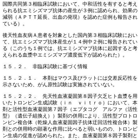
国際共同第３相臨床試験において、中和活性を有すると考え
られる抗エミシズマブ抗体の産生が３例に認められ、効果の
減弱（ＡＰＴＴ延長、出血の発現）を認めた症例も報告され
ている）。
後天性血友病Ａ患者を対象とした国内第３相臨床試験におい
て、抗エミシズマブ抗体産生が１４例中２例に報告されてい
る（このうち１例では、抗エミシズマブ抗体に起因すると考
えられる血漿中エミシズマブ濃度低下が認められた）。
１５．２． 非臨床試験に基づく情報
１５．２．１． 本剤はマウス及びラットには交差反応性を
示さないため、がん原性試験は実施されていない。
１５．２．２． 先天性血液凝固第８因子欠乏ヒト血漿を用
いたトロンビン生成試験（ｉｎ ｖｉｔｒｏ）において、本
剤と活性型血液凝固第７因子（エプタコグ アルファ（活性
型）（遺伝子組換え））製剤の併用により、活性型プロトロ
ンビン複合体（乾燥人血液凝固因子抗体迂回活性複合体）製
剤との併用時の顕著な作用に比べると弱いものの、トロンビ
ン生成の促進が認められた。また、血液凝固第８因子製剤と