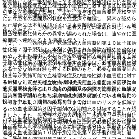
を実施した後、本剤投与による危険性と対処法について患者
能で血栓塞栓症及び血栓性微小血管症に対する適切な処置が
又はその家族が理解し、確実に投与できることを確認した上
可能な医療機関で投与し、また、投与後は血液凝固系検査等
で、医師の管理指導のもとで実施すること。
により患者の凝固系の状態を注意深く確認し、異常が認めら
れた場合には本剤及びバイパス止血製剤の投与を中止し、適
８．３．２． 〈効能共通〉患者又はその家族に対し、在宅
切な処置を行うこと。
自己注射後に何らかの異常が認められた場合は、速やかに医
療機関へ連絡するよう指導を行うこと。
（３）． 〈効能共通〉乾燥濃縮人血液凝固第１０因子加活
性化第７因子製剤は、本剤と併用された経験が極めて少ない
８．３．３． 〈効能共通〉在宅自己注射の継続が困難な状
ため、本剤投与中にやむを得ず乾燥濃縮人血液凝固第１０因
況となる可能性がある場合には、直ちに在宅自己注射を中止
子加活性化第７因子製剤を投与する場合は、必ず血友病に対
させ、医師の管理のもとで慎重に観察するなど適切な処置を
する十分な治療経験を有する医師のもと、必要な血液凝固系
行うこと。
検査等が実施可能で血栓塞栓症及び血栓性微小血管症に対す
る適切な処置が可能な医療機関で投与し、また、投与後は血
８．４． 〈先天性血友病Ａ（先天性血液凝固第８因子欠
液凝固系検査等により患者の凝固系の状態を注意深く確認
乏）患者における出血傾向の抑制〉本剤投与開始前に血液凝
し、異常が認められた場合には本剤及びバイパス止血製剤の
固第８因子製剤による定期補充療法を実施している患者につ
投与を中止し、適切な処置を行うこと。
いては、本剤２回目の投与前日までは出血のリスクを低減す
るため血液凝固第８因子製剤の定期補充を継続することが望
８．１．３． 〈効能共通〉本剤投与中止後６カ月間にバイ
ましい。また、先天性血友病Ａの場合、本剤投与中の出血に
パス止血製剤を投与する場合は、活性型プロトロンビン複合
対する血液凝固第８因子製剤の自己注射の必要性及び種類・
体（乾燥人血液凝固因子抗体迂回活性複合体）製剤及び乾燥
用量等について、医師はあらかじめ患者又はその家族に指導
濃縮人血液凝固第１０因子加活性化第７因子製剤投与は避
すること。