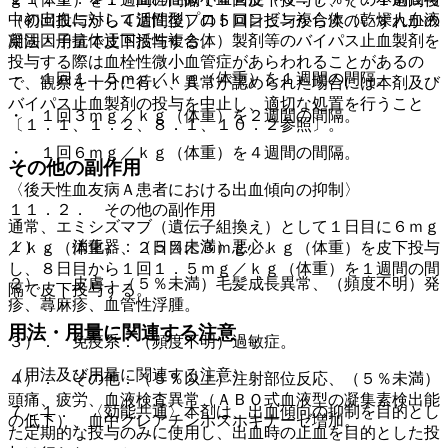
中の出血に対して活性型プロトロンビン複合体（乾燥人血液
（初回投与から４週間後）の５回目投与から次のいずれかの
凝固因子抗体迂回活性複合体）製剤等のバイパス止血製剤を
用法・用量で皮下投与する。
投与する際は血栓性微小血管症があらわれることがあるの
・ １回１．５ｍｇ／ｋｇ（体重）を１週間の間隔。
で、観察を十分に行い、異常が認められた場合には本剤及び
バイパス止血製剤の投与を中止し、適切な処置を行うこと
・ １回３ｍｇ／ｋｇ（体重）を２週間の間隔。
〔１．１、１．２、８．１、１０．２参照〕。
・ １回６ｍｇ／ｋｇ（体重）を４週間の間隔。
その他の副作用
〈後天性血友病Ａ患者における出血傾向の抑制〉
１１．２． その他の副作用
通常、エミシズマブ（遺伝子組換え）として１日目に６ｍｇ
１）． 消化器：（５％未満）悪心。
／ｋｇ（体重）、２日目に３ｍｇ／ｋｇ（体重）を皮下投与
し、８日目から１回１．５ｍｇ／ｋｇ（体重）を１週間の間
２）． 皮膚：（５％未満）毛髪成長異常、（頻度不明）発
隔で皮下投与する。
疹、蕁麻疹、血管性浮腫。
用法・用量に関連する注意
３）． 免疫系：（頻度不明）過敏症。
（用法及び用量に関連する注意）
４）． その他：（５％以上）注射部位反応、（５％未満）
頭痛、疲労、血液検査異常（ＡＢＯ式血液型の凝集素検出能
７．１． 〈効能共通〉本剤は、出血傾向の抑制を目的とし
の低下）、血中クレアチンホスホキナーゼ増加。
た定期的な投与のみに使用し、出血時の止血を目的とした投