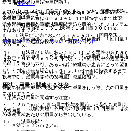
休薬する。
療再開時の投与量は減量段階１。
運営会社
これを１コースとして投与を繰り返す。なお、患者の状態に
A． Ｂ法及びＣ法においてＧｒａｄｅ３＜２回目発現＞；
© 2021 HOKUTO Inc. All rights reserved.
より適宜減量する。
治療期間中の処置はＧｒａｄｅ０−１に軽快するまで休薬、
※本製品は疾病の診断・治療・予防を目的としたプログラム
治療再開時の投与量は減量段階２。
１）． 体表面積１．３１u未満：１回用量９００ｍｇ。
ではありません。
B． Ｂ法及びＣ法においてＧｒａｄｅ３＜３回目発現＞；
２）． 体表面積１．３１u以上１．６９u未満：１回用量１
利用規約
プライバシーポリシー
お問い合わせ
治療期間中の処置は投与中止・再投与不可。
２００ｍｇ。
４）． Ｂ法及びＣ法においてＮＣＩによる毒性のＧｒａｄ
３）． 体表面積１．６９u以上２．０７u未満：１回用量１
ｅ判定＊Ｇｒａｄｅ４＜初回発現＞：治療期間中の処置は投
５００ｍｇ。
与中止・再投与不可、あるいは治療継続が患者にとって望ま
しいと判定された場合は、Ｇｒａｄｅ０−１に軽快するまで
４）． 体表面積２．０７u以上：１回用量１８００ｍｇ。
投与中断、治療再開時の投与量は減量段階２。
用法・用量に関連する注意
前記の休薬・減量の規定に応じて減量を行う際、次の用量を
参考にすること。
（用法及び用量に関連する注意）
・ １２５０ｍｇ／u相当量で投与を開始した場合の減量時
７．１． 〈効能共通〉各用法の開始用量（１回用量）は次
の投与量
の体表面積あたりの用量から算出している。
１）． 減量段階１：
・ Ａ法：８２５ｍｇ／u。