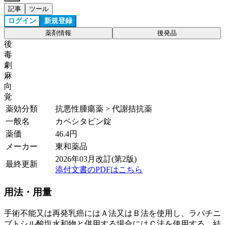
記事
ツール
ログイン
新規登録
薬剤情報
後発品
後
毒
劇
麻
向
覚
薬効分類
抗悪性腫瘍薬 > 代謝拮抗薬
一般名
カペシタビン錠
薬価
46.4
円
メーカー
東和薬品
2026年03月改訂(第2版)
最終更新
添付文書のPDFはこちら
用法・用量
手術不能又は再発乳癌にはＡ法又はＢ法を使用し、ラパチニ
ブトシル酸塩水和物と併用する場合にはＣ法を使用する。結