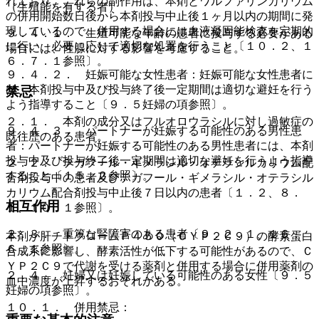
れており、これらの副作用は、本剤とワルファリンカリウム
（生殖能を有する者）
の併用開始数日後から本剤投与中止後１ヶ月以内の期間に発
現しているので、併用する場合には血液凝固能検査を定期的
９．４．１． 生殖可能な年齢の患者に投与する必要がある
に行い、必要に応じて適切な処置を行うこと〔１０．２、１
場合には、性腺に対する影響を考慮すること。
６．７．１参照〕。
９．４．２． 妊娠可能な女性患者：妊娠可能な女性患者に
は、本剤投与中及び投与終了後一定期間は適切な避妊を行う
禁忌
よう指導すること〔９．５妊婦の項参照〕。
２．１． 本剤の成分又はフルオロウラシルに対し過敏症の
９．４．３． パートナーが妊娠する可能性のある男性患
既往歴のある患者。
者：パートナーが妊娠する可能性のある男性患者には、本剤
投与中及び投与終了後一定期間は適切な避妊を行うよう指導
２．２． テガフール・ギメラシル・オテラシルカリウム配
すること〔１５．２参照〕。
合剤投与中の患者及びテガフール・ギメラシル・オテラシル
カリウム配合剤投与中止後７日以内の患者〔１．２、８．
相互作用
１、１０．１参照〕。
２．３． 重篤な腎障害のある患者〔９．２．１、１６．
本剤が肝チトクロームＰ４５０（ＣＹＰ２Ｃ９）の酵素蛋白
６．１参照〕。
合成系に影響し、酵素活性が低下する可能性があるので、Ｃ
ＹＰ２Ｃ９で代謝を受ける薬剤と併用する場合に併用薬剤の
２．４． 妊婦又は妊娠している可能性のある女性〔９．５
血中濃度が上昇するおそれがある。
妊婦の項参照〕。
１０．１． 併用禁忌：