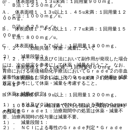
@． 体表面積１．１３u未満：１回用量９００ｍｇ。
・ Ｂ法：１２５０ｍｇ／u。
A． 体表面積１．１３u以上１．４５u未満：１回用量１２
・ Ｃ法：１０００ｍｇ／u。
００ｍｇ。
・ Ｄ法：８２５ｍｇ／u。
B． 体表面積１．４５u以上１．７７u未満：１回用量１５
００ｍｇ。
・ Ｅ法：８００ｍｇ／u。
C． 体表面積１．７７u以上：１回用量１８００ｍｇ。
７．２． 〈効能共通〉休薬・減量について
２）． 減量段階２：
７．２．１． Ｂ法及びＣ法において副作用が発現した場合
には、次の規定を参考にして休薬・減量を行うこと。なお、
@． 体表面積１．２１u未満：１回用量６００ｍｇ。
胃癌における術後補助化学療法においてＧｒａｄｅ２の非血
液毒性が発現した場合には、次のＧｒａｄｅ３の休薬・減量
A． 体表面積１．２１u以上１．６９u未満：１回用量９０
規定を参考にして休薬・減量を考慮すること。
０ｍｇ。
［休薬・減量の規定］
B． 体表面積１．６９u以上：１回用量１２００ｍｇ。
１）． Ｂ法及びＣ法においてＮＣＩによる毒性のＧｒａｄ
・ １０００ｍｇ／u相当量で投与を開始した場合の減量時
ｅ判定＊Ｇｒａｄｅ１：治療期間中の処置は休薬・減量不
の投与量
要、治療再開時の投与量は減量不要。
１）． 減量段階１：
２）． ＮＣＩによる毒性のＧｒａｄｅ判定＊Ｇｒａｄｅ