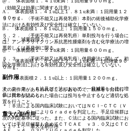
@． 体表面積１．４１u未満：１回用量９００ｍｇ。
（効能又は効果に関連する注意）
A． 体表面積１．４１u以上１．８１u未満：１回用量１２
００ｍｇ。
５．１． 〈手術不能又は再発乳癌〉本剤の術後補助化学療
法における有効性及び安全性は確立していない。
B． 体表面積１．８１u以上：１回用量１５００ｍｇ。
５．２． 〈手術不能又は再発乳癌〉単剤投与を行う場合に
２）． 減量段階２：
は、アントラサイクリン系抗悪性腫瘍剤を含む化学療法の増
悪若しくは再発例に限る。
@． 体表面積１．５１u未満：１回用量６００ｍｇ。
５．３． 〈手術不能又は再発乳癌〉併用療法に関して、初
A． 体表面積１．５１u以上２．１１u未満：１回用量９０
回化学療法における有効性及び安全性は確立していない。
０ｍｇ。
副作用
B． 体表面積２．１１u以上：１回用量１２００ｍｇ。
７．２．２． Ｂ法及びＣ法において、一旦減量した後に増
次の副作用があらわれることがあるので、観察を十分に行
量は行わないこと。
い、異常が認められた場合には投与を中止するなど適切な処
置を行うこと。
＊：Ｂ法による国内臨床試験においてはＮＣＩ−ＣＴＣ（Ｖ
ｅｒ．２．０）によりＧｒａｄｅを判定した。手足症候群は
重大な副作用
次の判定基準に従った。また、Ｃ法による国内臨床試験にお
いては手足症候群も含めてＣＴＣＡＥ ｖ３．０又はＣＴＣ
１１．１． 重大な副作用
ＡＥ ｖ４．０３によりＧｒａｄｅを判定した。