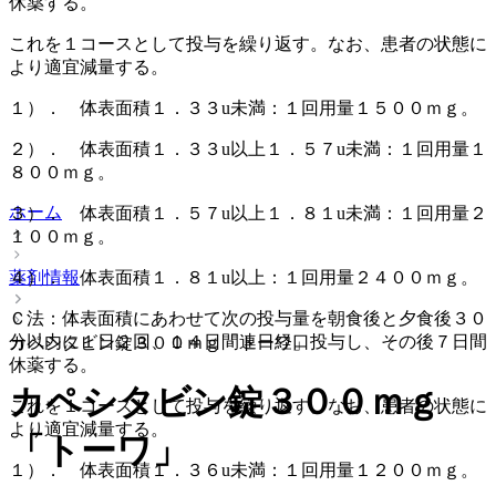
休薬する。
これを１コースとして投与を繰り返す。なお、患者の状態に
より適宜減量する。
１）． 体表面積１．３３u未満：１回用量１５００ｍｇ。
２）． 体表面積１．３３u以上１．５７u未満：１回用量１
８００ｍｇ。
ホーム
３）． 体表面積１．５７u以上１．８１u未満：１回用量２
１００ｍｇ。
薬剤情報
４）． 体表面積１．８１u以上：１回用量２４００ｍｇ。
Ｃ法：体表面積にあわせて次の投与量を朝食後と夕食後３０
分以内に１日２回、１４日間連日経口投与し、その後７日間
カペシタビン錠３００ｍｇ「トーワ」
休薬する。
カペシタビン錠３００ｍｇ
これを１コースとして投与を繰り返す。なお、患者の状態に
より適宜減量する。
「トーワ」
１）． 体表面積１．３６u未満：１回用量１２００ｍｇ。