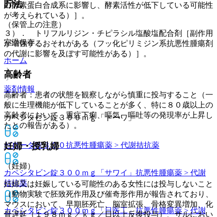
貯法
の酵素蛋白合成系に影響し、酵素活性が低下している可能性
が考えられている）］。
（保管上の注意）
３）． トリフルリジン・チピラシル塩酸塩配合剤［副作用
室温保存。
が増強するおそれがある（フッ化ピリミジン系抗悪性腫瘍剤
の代謝に影響を及ぼす可能性がある）］。
ホーム
高齢者
薬剤情報
高齢者：患者の状態を観察しながら慎重に投与すること（一
般に生理機能が低下していることが多く、特に８０歳以上の
高齢者において、重症下痢、嘔気、嘔吐等の発現率が上昇し
カペシタビン錠３００ｍｇ「トーワ」
たとの報告がある）。
妊婦・授乳婦
ゼローダ錠３００
抗悪性腫瘍薬 > 代謝拮抗薬
（妊婦）
カペシタビン錠３００ｍｇ「サワイ」
抗悪性腫瘍薬 > 代謝
拮抗薬
妊婦又は妊娠している可能性のある女性には投与しないこと
（動物実験で胚致死作用及び催奇形作用が報告されており、
マウスにおいて、早期胚死亡、脳室拡張、骨格変異増加、化
カペシタビン錠３００ｍｇ「日医工」
抗悪性腫瘍薬 > 代謝
骨遅延（１９８ｍｇ／ｋｇ／日以上反復投与）、サルにおい