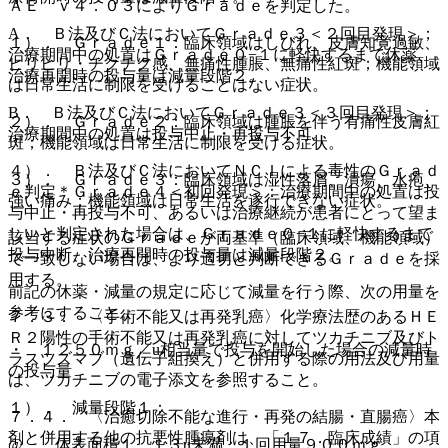
ＡＥ ｖ４．０３によりＧｒａｄｅを判定した。
A． Ｂ法及びＣ法においてＧｒａｄｅ３＜２回目発現＞；
１）． Ｇｒａｄｅ１：臨床領域はしびれ、皮膚知覚過敏、
治療期間中の処置はＧｒａｄｅ０−１に軽快するまで休薬、
ヒリヒリ・チクチク感、無痛性腫脹、無痛性紅斑；機能領域
治療再開時の投与量は減量段階２。
は日常生活に制限を受けることはない症状。
B． Ｂ法及びＣ法においてＧｒａｄｅ３＜３回目発現＞；
２）． Ｇｒａｄｅ２：臨床領域は腫脹を伴う有痛性皮膚紅
治療期間中の処置は投与中止・再投与不可。
斑；機能領域は日常生活に制限を受ける症状。
４）． Ｂ法及びＣ法においてＮＣＩによる毒性のＧｒａｄ
３）． Ｇｒａｄｅ３：臨床領域は湿性落屑、潰瘍、水疱、
ｅ判定＊Ｇｒａｄｅ４＜初回発現＞：治療期間中の処置は投
強い痛み；機能領域は日常生活を遂行できない症状。
与中止・再投与不可、あるいは治療継続が患者にとって望ま
しいと判定された場合は、Ｇｒａｄｅ０−１に軽快するまで
該当する症状のＧｒａｄｅが両基準（臨床領域、機能領域）
投与中断、治療再開時の投与量は減量段階２。
で一致しない場合は、より適切と判断できるＧｒａｄｅを採
用する。
前記の休薬・減量の規定に応じて減量を行う際、次の用量を
参考にすること。
７．３． 〈手術不能又は再発乳癌〉化学療法歴のあるＨＥ
Ｒ２陽性の手術不能又は再発乳癌に対してツカチニブ及びト
・ １２５０ｍｇ／u相当量で投与を開始した場合の減量時
ラスツズマブ（遺伝子組換え）と併用する際の用法及び用量
の投与量
は、ツカチニブの電子添文を参照すること。
１）． 減量段階１：
７．４． 〈治癒切除不能な進行・再発の結腸・直腸癌〉本
剤と併用する他の抗悪性腫瘍剤は、「１７．臨床成績」の項
@． 体表面積１．１３u未満：１回用量９００ｍｇ。