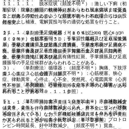
１１．１．１． 脱水症状（頻度不明＊）：激しい下痢（初
期症状：腹痛、頻回の軟便等）があらわれ脱水症状まで至る
１）． 〈単剤療法〉精神神経系：（１０％未満※）味覚異
ことがあるので、このような症状があらわれた場合には、投
常、頭痛、浮動性めまい、（頻度不明＊）不眠症、うつ病、
与を中止し補液、電解質投与等の適切な処置を行うこと。
錯感覚。
１１．１．２． 手足症候群（Ｈａｎｄ−ｆｏｏｔ ｓｙｎ
２）． 〈単剤療法〉消化器：（１０％以上※）悪心（３
ｄｒｏｍｅ）（頻度不明＊）：手掌湿性落屑及び足底湿性落
３．２％）、食欲不振（３０．５％）、嘔吐、（１０％未満
屑、手掌皮膚潰瘍及び足底皮膚潰瘍、手掌水疱及び足底水
※）便秘、腹痛、上腹部痛、口唇炎、（頻度不明＊）消化不
疱、手掌疼痛及び足底疼痛、手掌知覚不全及び足底知覚不
良、鼓腸、食道炎、十二指腸炎、胃腸出血、胃炎、口内乾
全、手掌有痛性紅斑及び足底有痛性紅斑、手掌腫脹及び足底
燥、軟便、口渇、胃不快感。
腫脹等の手足症候群があらわれることがある。
３）． 〈単剤療法〉循環器：（頻度不明＊）胸痛、下肢浮
１１．１．３． 心障害（頻度不明＊）：心筋梗塞、狭心
腫、心筋症、心筋虚血、頻脈。
症、律動異常、心停止、心不全、突然死、心電図異常（心房
４）． 〈単剤療法〉呼吸器：（１０％未満※）咳嗽、（頻
性不整脈、心房細動、心室性期外収縮等）等の心障害があら
度不明＊）呼吸困難。
われることがある〔９．１．１参照〕。
５）． 〈単剤療法〉血液：（１０％以上※）赤血球数減少
１１．１．４． 肝障害、黄疸（頻度不明＊）：肝機能検査
（２６．２％）、白血球数減少（２４．８％）、リンパ球数
値異常、黄疸を伴う肝障害があらわれ、肝不全に至った症例
減少（２１．５％）、ヘモグロビン減少、（１０％未満※）
も報告されている。なお、肝機能検査値異常を伴わない黄疸
ヘマトクリット減少、血小板数減少、単球数増加、プロトロ
があらわれることが報告されている〔８．２参照〕。
ンビン時間延長、好中球数減少、（頻度不明＊）貧血。