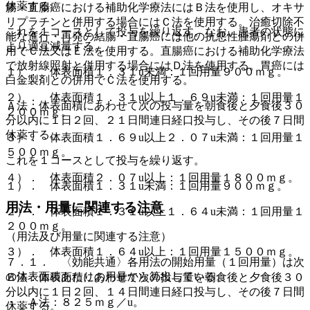
休薬する。
腸・直腸癌における補助化学療法にはＢ法を使用し、オキサ
リプラチンと併用する場合にはＣ法を使用する。治癒切除不
これを１コースとして投与を繰り返す。なお、患者の状態に
能な進行・再発の結腸・直腸癌には他の抗悪性腫瘍剤との併
より適宜減量する。
用でＣ法又はＥ法を使用する。直腸癌における補助化学療法
で放射線照射と併用する場合にはＤ法を使用する。胃癌には
１）． 体表面積１．３１u未満：１回用量９００ｍｇ。
白金製剤との併用でＣ法を使用する。
２）． 体表面積１．３１u以上１．６９u未満：１回用量１
Ａ法：体表面積にあわせて次の投与量を朝食後と夕食後３０
２００ｍｇ。
分以内に１日２回、２１日間連日経口投与し、その後７日間
休薬する。
３）． 体表面積１．６９u以上２．０７u未満：１回用量１
５００ｍｇ。
これを１コースとして投与を繰り返す。
４）． 体表面積２．０７u以上：１回用量１８００ｍｇ。
１）． 体表面積１．３１u未満：１回用量９００ｍｇ。
用法・用量に関連する注意
２）． 体表面積１．３１u以上１．６４u未満：１回用量１
２００ｍｇ。
（用法及び用量に関連する注意）
３）． 体表面積１．６４u以上：１回用量１５００ｍｇ。
７．１． 〈効能共通〉各用法の開始用量（１回用量）は次
の体表面積あたりの用量から算出している。
Ｂ法：体表面積にあわせて次の投与量を朝食後と夕食後３０
分以内に１日２回、１４日間連日経口投与し、その後７日間
・ Ａ法：８２５ｍｇ／u。
休薬する。