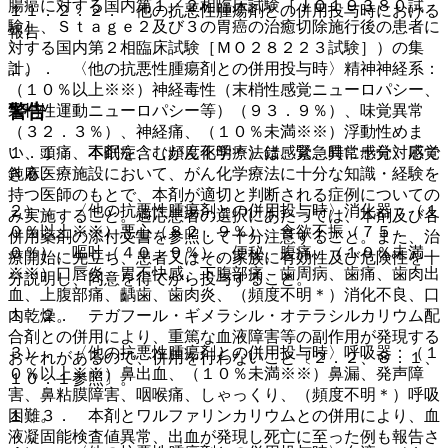
腸癌に対する国内第１／２相臨床試験［ＪＯ１９３８０試
１１．２．２． 他の抗悪性腫瘍剤との併用投与時における
験］、Ｓｔａｇｅ２及び３の胃癌の治癒切除施行後の患者に
報告
対する国内第２相臨床試験［ＭＯ２８２２３試験］）の集
１）． 〈他の抗悪性腫瘍剤との併用投与時〉精神神経系：
計。
（１０％以上※※）神経毒性（末梢性感覚ニューロパシー、
警告
末梢性運動ニューロパシー等）（９３．９％）、味覚異常
（３２．３％）、神経痛、（１０％未満※※）浮動性めま
い、頭痛、不眠症、（頻度不明＊）錯感覚、異常感覚、感覚
１．１． 本剤を含むがん化学療法は、緊急時に十分対応で
鈍麻。
きる医療施設において、がん化学療法に十分な知識・経験を
持つ医師のもとで、本剤が適切と判断される症例についての
２）． 〈他の抗悪性腫瘍剤との併用投与時〉消化器：（１
み実施すること。適応患者の選択にあたっては、本剤及び各
０％以上※※）悪心（８２．９％）、食欲不振（７５．
併用薬剤の添付文書を参照して十分注意すること。また、治
０％）、嘔吐（４０．９％）、便秘、腹痛、（１０％未満
療開始に先立ち、患者又はその家族に有効性及び危険性を十
※※）口唇炎、胃不快感、下腹部痛、歯周病、歯痛、歯肉出
分説明し、同意を得てから投与すること。
血、上腹部痛、齲歯、歯肉炎、（頻度不明＊）消化不良、口
内乾燥。
１．２． テガフール・ギメラシル・オテラシルカリウム配
合剤との併用により、重篤な血液障害等の副作用が発現する
３）． 〈他の抗悪性腫瘍剤との併用投与時〉呼吸器：（１
おそれがあるので、併用を行わないこと〔２．２、８．１、
０％以上※※）鼻出血、（１０％未満※※）鼻漏、発声障
１０．１参照〕。
害、鼻粘膜障害、咽喉痛、しゃっくり、（頻度不明＊）呼吸
困難。
１．３． 本剤とワルファリンカリウムとの併用により、血
液凝固能検査値異常、出血が発現し死亡に至った例も報告さ