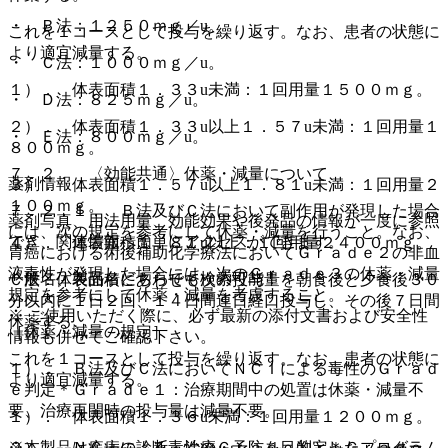
・ Ｂ法：１２５０ｍｇ／u。
これを１コースとして投与を繰り返す。なお、患者の状態に
より適宜減量する。
・ Ｃ法：１０００ｍｇ／u。
１）． 体表面積１．３３u未満：１回用量１５００ｍｇ。
・ Ｄ法：８２５ｍｇ／u。
２）． 体表面積１．３３u以上１．５７u未満：１回用量１
・ Ｅ法：８００ｍｇ／u。
８００ｍｇ。
７．２． 〈効能共通〉休薬・減量について
薬剤情報
３）． 体表面積１．５７u以上１．８１u未満：１回用量２
１００ｍｇ。
７．２．１． Ｂ法及びＣ法において副作用が発現した場合
薬剤写真、用法用量、効能効果や後発品の情報が一度に参照
には、次の規定を参考にして休薬・減量を行うこと。なお、
でき、関連情報へ簡単にアクセスができます。
４）． 体表面積１．８１u以上：１回用量２４００ｍｇ。
胃癌における術後補助化学療法においてＧｒａｄｅ２の非血
液毒性が発現した場合には、次のＧｒａｄｅ３の休薬・減量
一般名、製品名どちらでも検索可能！
Ｃ法：体表面積にあわせて次の投与量を朝食後と夕食後３０
規定を参考にして休薬・減量を考慮すること。
分以内に１日２回、１４日間連日経口投与し、その後７日間
※ ご使用いただく際に、必ず最新の添付文書および安全性
休薬する。
［休薬・減量の規定］
情報も併せてご確認下さい。
これを１コースとして投与を繰り返す。なお、患者の状態に
１）． Ｂ法及びＣ法においてＮＣＩによる毒性のＧｒａｄ
より適宜減量する。
ｅ判定＊Ｇｒａｄｅ１：治療期間中の処置は休薬・減量不
要、治療再開時の投与量は減量不要。
１）． 体表面積１．３６u未満：１回用量１２００ｍｇ。
２）． ＮＣＩによる毒性のＧｒａｄｅ判定＊Ｇｒａｄｅ
※本製品は疾病の診断・治療・予防を目的としたプログラム