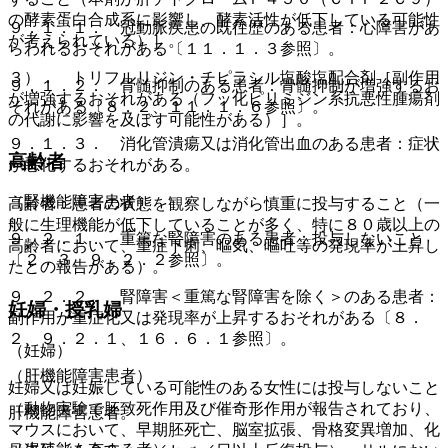
の酵素蛋白合成系に影響し、酵素活性が低下している可能性
９．１．１． 冠動脈疾患の既往歴のある患者：心障害があ
が考えられている）］。
らわれるおそれがある〔１１．１．３参照〕。
３）． トリフルリジン・チピラシル塩酸塩配合剤［副作用
９．１．２． 骨髄抑制のある患者：骨髄抑制が増強するお
が増強するおそれがある（フッ化ピリミジン系抗悪性腫瘍剤
それがある〔８．２、１１．１．６参照〕。
の代謝に影響を及ぼす可能性がある）］。
９．１．３． 消化管潰瘍又は消化管出血のある患者：症状
高齢者
が悪化するおそれがある。
（腎機能障害患者）
高齢者：患者の状態を観察しながら慎重に投与すること（一
般に生理機能が低下していることが多く、特に８０歳以上の
９．２．１． 重篤な腎障害のある患者：投与しないこと
高齢者において、重症下痢、嘔気、嘔吐等の発現率が上昇し
〔２．３、９．２．２参照〕。
たとの報告がある）。
９．２．２． 腎障害＜重篤な腎障害を除く＞のある患者：
妊婦・授乳婦
副作用が重症化又は発現率が上昇するおそれがある〔８．
２、９．２．１、１６．６．１参照〕。
（妊婦）
（肝機能障害患者）
妊婦又は妊娠している可能性のある女性には投与しないこと
（動物実験で胚致死作用及び催奇形作用が報告されており、
肝機能障害患者。
マウスにおいて、早期胚死亡、脳室拡張、骨格変異増加、化