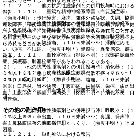
には投与を中止し、適切な処置を行うこと。
１１．２．２． 他の抗悪性腫瘍剤との併用投与時における
１１．１．１０． 重篤な精神神経系障害（白質脳症等）
報告
（頻度不明）：歩行障害、麻痺、錐体外路症状、失調、協調
１）． 〈他の抗悪性腫瘍剤との併用投与時〉精神神経系：
運動障害、平衡障害、構音障害、意識障害、嗜眠、錯乱、健
（１０％以上※※）神経毒性（末梢性感覚ニューロパシー、
忘、指南力低下、知覚障害、尿失禁等があらわれることがあ
末梢性運動ニューロパシー等）（９３．９％）、味覚異常
る。また、このような症状が白質脳症等の初期症状としてあ
（３２．３％）、神経痛、（１０％未満※※）浮動性めま
らわれることがある。
い、頭痛、不眠症、（頻度不明＊）錯感覚、異常感覚、感覚
１１．１．１１． 血栓塞栓症（頻度不明）：深部静脈血栓
鈍麻。
症、脳梗塞、肺塞栓症等があらわれることがある。
２）． 〈他の抗悪性腫瘍剤との併用投与時〉消化器：（１
１１．１．１２． 皮膚粘膜眼症候群（Ｓｔｅｖｅｎｓ−Ｊ
０％以上※※）悪心（８２．９％）、食欲不振（７５．
ｏｈｎｓｏｎ症候群）（頻度不明）。
０％）、嘔吐（４０．９％）、便秘、腹痛、（１０％未満
※※）口唇炎、胃不快感、下腹部痛、歯周病、歯痛、歯肉出
１１．１．１３． 溶血性貧血（頻度不明）〔８．２参
血、上腹部痛、齲歯、歯肉炎、（頻度不明＊）消化不良、口
照〕。
内乾燥。
その他の副作用
３）． 〈他の抗悪性腫瘍剤との併用投与時〉呼吸器：（１
０％以上※※）鼻出血、（１０％未満※※）鼻漏、発声障
１１．２． その他の副作用
害、鼻粘膜障害、咽喉痛、しゃっくり、（頻度不明＊）呼吸
困難。
１１．２．１． 単剤療法における報告