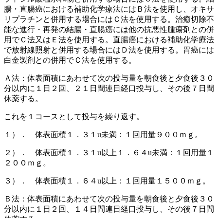
腸・直腸癌における補助化学療法にはＢ法を使用し、オキサ
リプラチンと併用する場合にはＣ法を使用する。治癒切除不
能な進行・再発の結腸・直腸癌には他の抗悪性腫瘍剤との併
用でＣ法又はＥ法を使用する。直腸癌における補助化学療法
で放射線照射と併用する場合にはＤ法を使用する。胃癌には
白金製剤との併用でＣ法を使用する。
Ａ法：体表面積にあわせて次の投与量を朝食後と夕食後３０
分以内に１日２回、２１日間連日経口投与し、その後７日間
休薬する。
これを１コースとして投与を繰り返す。
１）． 体表面積１．３１u未満：１回用量９００ｍｇ。
２）． 体表面積１．３１u以上１．６４u未満：１回用量１
２００ｍｇ。
３）． 体表面積１．６４u以上：１回用量１５００ｍｇ。
Ｂ法：体表面積にあわせて次の投与量を朝食後と夕食後３０
分以内に１日２回、１４日間連日経口投与し、その後７日間