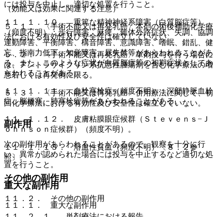
には投与を中止し、適切な処置を行うこと。
（効能又は効果に関連する注意）
１１．１．１０． 重篤な精神神経系障害（白質脳症等）
５．１． 〈手術不能又は再発乳癌〉本剤の術後補助化学療
（頻度不明）：歩行障害、麻痺、錐体外路症状、失調、協調
法における有効性及び安全性は確立していない。
運動障害、平衡障害、構音障害、意識障害、嗜眠、錯乱、健
忘、指南力低下、知覚障害、尿失禁等があらわれることがあ
５．２． 〈手術不能又は再発乳癌〉単剤投与を行う場合に
る。また、このような症状が白質脳症等の初期症状としてあ
は、アントラサイクリン系抗悪性腫瘍剤を含む化学療法の増
らわれることがある。
悪若しくは再発例に限る。
１１．１．１１． 血栓塞栓症（頻度不明）：深部静脈血栓
５．３． 〈手術不能又は再発乳癌〉併用療法に関して、初
症、脳梗塞、肺塞栓症等があらわれることがある。
回化学療法における有効性及び安全性は確立していない。
１１．１．１２． 皮膚粘膜眼症候群（Ｓｔｅｖｅｎｓ−Ｊ
副作用
ｏｈｎｓｏｎ症候群）（頻度不明）。
次の副作用があらわれることがあるので、観察を十分に行
１１．１．１３． 溶血性貧血（頻度不明）〔８．２参
い、異常が認められた場合には投与を中止するなど適切な処
照〕。
置を行うこと。
その他の副作用
重大な副作用
１１．２． その他の副作用
１１．１． 重大な副作用
１１．２．１． 単剤療法における報告