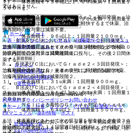
２）． 体表面積１．３６u以上１．６６u未満：１回用量１
２：
ではありません。
５００ｍｇ。
@． Ｂ法及びＣ法においてＧｒａｄｅ２＜初回発現＞；治
３）． 体表面積１．６６u以上１．９６u未満：１回用量１
療期間中の処置はＧｒａｄｅ０−１に軽快するまで休薬、治
８００ｍｇ。
療再開時の投与量は減量不要。
ホーム
ノート
４）． 体表面積１．９６u以上：１回用量２１００ｍｇ。
表・計算
レジメン
CTCAE
抗菌薬ガイド
ERマニュ
A． Ｂ法及びＣ法においてＧｒａｄｅ２＜２回目発現＞；
治療期間中の処置はＧｒａｄｅ０−１に軽快するまで休薬、
アル
薬剤情報
ポスト
Ｄ法：体表面積にあわせて次の投与量を朝食後と夕食後３０
治療再開時の投与量は減量段階１。
分以内に１日２回、５日間連日経口投与し、その後２日間休
新規登録
薬する。
B． Ｂ法及びＣ法においてＧｒａｄｅ２＜３回目発現＞；
ログイン
治療期間中の処置はＧｒａｄｅ０−１に軽快するまで休薬、
これを繰り返す。なお、患者の状態により適宜減量する。
監修医師一覧
治療再開時の投与量は減量段階２。
UpToDate特別割引
１）． 体表面積１．３１u未満：１回用量９００ｍｇ。
運営会社
C． Ｂ法及びＣ法においてＧｒａｄｅ２＜４回目発現＞；
２）． 体表面積１．３１u以上１．６４u未満：１回用量１
治療期間中の処置は投与中止・再投与不可。
© 2021 HOKUTO Inc. All rights reserved.
２００ｍｇ。
利用規約
プライバシーポリシー
お問い合わせ
３）． ＮＣＩによる毒性のＧｒａｄｅ判定＊Ｇｒａｄｅ
ホーム
表・計算
レジメン
CTCAE
抗菌薬ガイド
３）． 体表面積１．６４u以上：１回用量１５００ｍｇ。
３：
ERマニュアル
薬剤情報
ポスト
Ｅ法：体表面積にあわせて次の投与量を朝食後と夕食後３０
@． Ｂ法及びＣ法においてＧｒａｄｅ３＜初回発現＞；治
監修医師一覧
分以内に１日２回、１４日間連日経口投与し、その後７日間
療期間中の処置はＧｒａｄｅ０−１に軽快するまで休薬、治
UpToDate特別割引