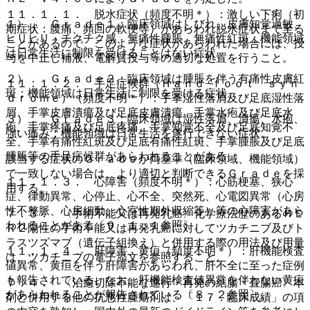
１１．１．１． 脱水症状（頻度不明＊）：激しい下痢（初
１）． Ｇｒａｄｅ１：臨床領域はしびれ、皮膚知覚過敏、
期症状：腹痛、頻回の軟便等）があらわれ脱水症状まで至る
ヒリヒリ・チクチク感、無痛性腫脹、無痛性紅斑；機能領域
ことがあるので、このような症状があらわれた場合には、投
は日常生活に制限を受けることはない症状。
与を中止し補液、電解質投与等の適切な処置を行うこと。
２）． Ｇｒａｄｅ２：臨床領域は腫脹を伴う有痛性皮膚紅
１１．１．２． 手足症候群（Ｈａｎｄ−ｆｏｏｔ ｓｙｎ
斑；機能領域は日常生活に制限を受ける症状。
ｄｒｏｍｅ）（頻度不明＊）：手掌湿性落屑及び足底湿性落
屑、手掌皮膚潰瘍及び足底皮膚潰瘍、手掌水疱及び足底水
３）． Ｇｒａｄｅ３：臨床領域は湿性落屑、潰瘍、水疱、
疱、手掌疼痛及び足底疼痛、手掌知覚不全及び足底知覚不
強い痛み；機能領域は日常生活を遂行できない症状。
全、手掌有痛性紅斑及び足底有痛性紅斑、手掌腫脹及び足底
腫脹等の手足症候群があらわれることがある。
該当する症状のＧｒａｄｅが両基準（臨床領域、機能領域）
で一致しない場合は、より適切と判断できるＧｒａｄｅを採
１１．１．３． 心障害（頻度不明＊）：心筋梗塞、狭心
用する。
症、律動異常、心停止、心不全、突然死、心電図異常（心房
性不整脈、心房細動、心室性期外収縮等）等の心障害があら
７．３． 〈手術不能又は再発乳癌〉化学療法歴のあるＨＥ
われることがある〔９．１．１参照〕。
Ｒ２陽性の手術不能又は再発乳癌に対してツカチニブ及びト
ラスツズマブ（遺伝子組換え）と併用する際の用法及び用量
１１．１．４． 肝障害、黄疸（頻度不明＊）：肝機能検査
は、ツカチニブの電子添文を参照すること。
値異常、黄疸を伴う肝障害があらわれ、肝不全に至った症例
も報告されている。なお、肝機能検査値異常を伴わない黄疸
７．４． 〈治癒切除不能な進行・再発の結腸・直腸癌〉本
があらわれることが報告されている〔８．２参照〕。
剤と併用する他の抗悪性腫瘍剤は、「１７．臨床成績」の項