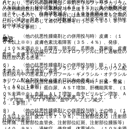
４）． 〈他の抗悪性腫瘍剤との併用投与時〉血液：（１
れており、これらの副作用は、本剤とワルファリンカリウム
０％以上※※）好中球数減少（６６．５％）、血小板数減少
の併用開始数日後から本剤投与中止後１ヶ月以内の期間に発
（３５．４％）、白血球数減少、（１０％未満※※）ヘモグ
現しているので、併用する場合には血液凝固能検査を定期的
ロビン減少、貧血、リンパ球数減少、（頻度不明＊）発熱性
に行い、必要に応じて適切な処置を行うこと〔１０．２、１
好中球減少症。
６．７．１参照〕。
５）． 〈他の抗悪性腫瘍剤との併用投与時〉皮膚：（１
禁忌
０％以上※※）皮膚色素沈着障害（３５．４％）、発疹、
（１０％未満※※）爪障害、脱毛症、爪囲炎、蕁麻疹、皮膚
２．１． 本剤の成分又はフルオロウラシルに対し過敏症の
乾燥、皮膚そう痒症。
既往歴のある患者。
６）． 〈他の抗悪性腫瘍剤との併用投与時〉眼：（１０％
２．２． テガフール・ギメラシル・オテラシルカリウム配
未満※※）流涙増加、霧視。
合剤投与中の患者及びテガフール・ギメラシル・オテラシル
カリウム配合剤投与中止後７日以内の患者〔１．２、８．
７）． 〈他の抗悪性腫瘍剤との併用投与時〉肝臓・腎臓：
１、１０．１参照〕。
（１０％以上※※）蛋白尿、ＡＳＴ増加、肝機能異常、（１
０％未満※※）血尿、ＡＬＴ増加、血中ビリルビン増加、Ａ
２．３． 重篤な腎障害のある患者〔９．２．１、１６．
ｌ−Ｐ増加、γ−ＧＴＰ増加、血中アルブミン減少。
６．１参照〕。
８）． 〈他の抗悪性腫瘍剤との併用投与時〉その他：（１
２．４． 妊婦又は妊娠している可能性のある女性〔９．５
０％以上※※）疲労（５７．９％）、注射部位反応（注射部
妊婦の項参照〕。
位疼痛、注射部位血管炎、注射部位紅斑、注射部位腫脹等）
（４０．９％）、過敏症、倦怠感、体重減少、（１０％未満