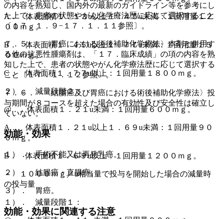
の内容を熟知し、国内外の最新のガイドライン等を参考にし
た上で、患者の状態やがん化学療法歴に応じて選択すること
A． 体表面積１．１３u以上１．４５u未満：１回用量１２
〔１７．１．９−１７．１．１１参照〕。
００ｍｇ。
７．５． 〈胃癌における術後補助化学療法〉本剤と併用す
B． 体表面積１．４５u以上１．７７u未満：１回用量１５
る他の抗悪性腫瘍剤は、「１７．臨床成績」の項の内容を熟
００ｍｇ。
知した上で、患者の状態やがん化学療法歴に応じて選択する
C． 体表面積１．７７u以上：１回用量１８００ｍｇ。
こと〔１７．１．１２参照〕。
２）． 減量段階２：
７．６． 〈結腸癌及び胃癌における術後補助化学療法〉投
与期間が８コースを超えた場合の有効性及び安全性は確立し
@． 体表面積１．２１u未満：１回用量６００ｍｇ。
ていない。
A． 体表面積１．２１u以上１．６９u未満：１回用量９０
効能・効果
０ｍｇ。
１）． 手術不能又は再発乳癌。
B． 体表面積１．６９u以上：１回用量１２００ｍｇ。
２）． 結腸癌・直腸癌。
・ １０００ｍｇ／u相当量で投与を開始した場合の減量時
の投与量
３）． 胃癌。
１）． 減量段階１：
効能・効果に関連する注意