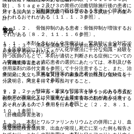
験］、Ｓｔａｇｅ２及び３の胃癌の治癒切除施行後の患者に
９．１．１． 冠動脈疾患の既往歴のある患者：心障害があ
対する国内第２相臨床試験［ＭＯ２８２２３試験］）の集
らわれるおそれがある〔１１．１．３参照〕。
計。
９．１．２． 骨髄抑制のある患者：骨髄抑制が増強するお
警告
それがある〔８．２、１１．１．６参照〕。
１．１． 本剤を含むがん化学療法は、緊急時に十分対応で
９．１．３． 消化管潰瘍又は消化管出血のある患者：症状
きる医療施設において、がん化学療法に十分な知識・経験を
が悪化するおそれがある。
持つ医師のもとで、本剤が適切と判断される症例についての
み実施すること。適応患者の選択にあたっては、本剤及び各
（腎機能障害患者）
併用薬剤の添付文書を参照して十分注意すること。また、治
９．２．１． 重篤な腎障害のある患者：投与しないこと
療開始に先立ち、患者又はその家族に有効性及び危険性を十
〔２．３、９．２．２参照〕。
分説明し、同意を得てから投与すること。
９．２．２． 腎障害＜重篤な腎障害を除く＞のある患者：
１．２． テガフール・ギメラシル・オテラシルカリウム配
副作用が重症化又は発現率が上昇するおそれがある〔８．
合剤との併用により、重篤な血液障害等の副作用が発現する
２、９．２．１、１６．６．１参照〕。
おそれがあるので、併用を行わないこと〔２．２、８．１、
１０．１参照〕。
（肝機能障害患者）
１．３． 本剤とワルファリンカリウムとの併用により、血
肝機能障害患者。
液凝固能検査値異常、出血が発現し死亡に至った例も報告さ