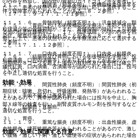
の内容を熟知し、国内外の最新のガイドライン等を参考にし
１１．１．５． 腎障害（頻度不明）：腎機能検査値異常を
た上で、患者の状態やがん化学療法歴に応じて選択すること
伴う腎障害があらわれることがある〔８．２参照〕。
〔１７．１．９−１７．１．１１参照〕。
１１．１．６． 骨髄抑制（頻度不明＊）：汎血球減少、顆
７．５． 〈胃癌における術後補助化学療法〉本剤と併用す
粒球減少等の骨髄抑制が、また、骨髄抑制の持続により易感
る他の抗悪性腫瘍剤は、「１７．臨床成績」の項の内容を熟
染症、敗血症等があらわれることがある〔８．２、９．１．
知した上で、患者の状態やがん化学療法歴に応じて選択する
２参照〕。
こと〔１７．１．１２参照〕。
１１．１．７． 口内炎（頻度不明＊）：口内炎（粘膜炎、
７．６． 〈結腸癌及び胃癌における術後補助化学療法〉投
粘膜潰瘍、口腔内潰瘍等）があらわれることがあるので、有
与期間が８コースを超えた場合の有効性及び安全性は確立し
痛性紅斑、口内潰瘍、舌潰瘍等が認められた場合には、投与
ていない。
を中止し適切な処置を行うこと。
効能・効果
１１．１．８． 間質性肺炎（頻度不明）：間質性肺炎（初
期症状：咳嗽、息切れ、呼吸困難、発熱等）があらわれるこ
１）． 手術不能又は再発乳癌。
とがあるので、異常が認められた場合には投与を中止し、胸
部Ｘ線等の検査を行い、副腎皮質ホルモン剤を投与するなど
２）． 結腸癌・直腸癌。
適切な処置を行うこと。
３）． 胃癌。
１１．１．９． 重篤な腸炎（頻度不明）：出血性腸炎、虚
血性腸炎、壊死性腸炎等があらわれることがあるので、激し
効能・効果に関連する注意
い腹痛・激しい下痢・激しい血便等の症状があらわれた場合