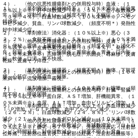
４）． 〈他の抗悪性腫瘍剤との併用投与時〉血液：（１
１）． 〈単剤療法〉精神神経系：（１０％未満※）味覚異
０％以上※※）好中球数減少（６６．５％）、血小板数減少
常、頭痛、浮動性めまい、（頻度不明＊）不眠症、うつ病、
（３５．４％）、白血球数減少、（１０％未満※※）ヘモグ
錯感覚。
ロビン減少、貧血、リンパ球数減少、（頻度不明＊）発熱性
好中球減少症。
２）． 〈単剤療法〉消化器：（１０％以上※）悪心（３
３．２％）、食欲不振（３０．５％）、嘔吐、（１０％未満
５）． 〈他の抗悪性腫瘍剤との併用投与時〉皮膚：（１
※）便秘、腹痛、上腹部痛、口唇炎、（頻度不明＊）消化不
０％以上※※）皮膚色素沈着障害（３５．４％）、発疹、
良、鼓腸、食道炎、十二指腸炎、胃腸出血、胃炎、口内乾
（１０％未満※※）爪障害、脱毛症、爪囲炎、蕁麻疹、皮膚
燥、軟便、口渇、胃不快感。
乾燥、皮膚そう痒症。
３）． 〈単剤療法〉循環器：（頻度不明＊）胸痛、下肢浮
６）． 〈他の抗悪性腫瘍剤との併用投与時〉眼：（１０％
腫、心筋症、心筋虚血、頻脈。
未満※※）流涙増加、霧視。
４）． 〈単剤療法〉呼吸器：（１０％未満※）咳嗽、（頻
７）． 〈他の抗悪性腫瘍剤との併用投与時〉肝臓・腎臓：
度不明＊）呼吸困難。
（１０％以上※※）蛋白尿、ＡＳＴ増加、肝機能異常、（１
０％未満※※）血尿、ＡＬＴ増加、血中ビリルビン増加、Ａ
５）． 〈単剤療法〉血液：（１０％以上※）赤血球数減少
ｌ−Ｐ増加、γ−ＧＴＰ増加、血中アルブミン減少。
（２６．２％）、白血球数減少（２４．８％）、リンパ球数
減少（２１．５％）、ヘモグロビン減少、（１０％未満※）
８）． 〈他の抗悪性腫瘍剤との併用投与時〉その他：（１
ヘマトクリット減少、血小板数減少、単球数増加、プロトロ
０％以上※※）疲労（５７．９％）、注射部位反応（注射部
ンビン時間延長、好中球数減少、（頻度不明＊）貧血。
位疼痛、注射部位血管炎、注射部位紅斑、注射部位腫脹等）