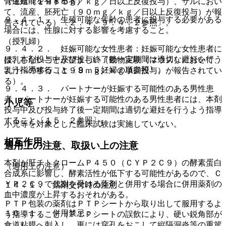
（生殖能を有する者）
骨遅延（１９８ｍｇ／ｋｇ／日以上反復投与）、サルにおい
て、流産、胚死亡（９０ｍｇ／ｋｇ／日以上反復投与）が報
９．４．１． 生殖可能な年齢の患者に投与する必要がある
告されている）〔２．４、９．４．２参照〕。
場合には、性腺に対する影響を考慮すること。
（授乳婦）
９．４．２． 妊娠可能な女性患者：妊娠可能な女性患者に
は、本剤投与中及び投与終了後一定期間は適切な避妊を行う
授乳しないことが望ましい（動物実験（マウス）において、
よう指導すること〔９．５妊婦の項参照〕。
乳汁への移行（１９８ｍｇ／ｋｇ単回投与）が報告されてい
る）。
９．４．３． パートナーが妊娠する可能性のある男性患
者：パートナーが妊娠する可能性のある男性患者には、本剤
小児等
投与中及び投与終了後一定期間は適切な避妊を行うよう指導
すること〔１５．２参照〕。
小児等を対象とした臨床試験は実施していない。
相互作用
適用上の注意、取扱い上の注意
本剤が肝チトクロームＰ４５０（ＣＹＰ２Ｃ９）の酵素蛋白
（適用上の注意）
合成系に影響し、酵素活性が低下する可能性があるので、Ｃ
ＹＰ２Ｃ９で代謝を受ける薬剤と併用する場合に併用薬剤の
１４．１． 薬剤交付時の注意
血中濃度が上昇するおそれがある。
ＰＴＰ包装の薬剤はＰＴＰシートから取り出して服用するよ
１０．１． 併用禁忌：
う指導すること（ＰＴＰシートの誤飲により、硬い鋭角部が
食道粘膜へ刺入し、更には穿孔をおこして縦隔洞炎等の重篤