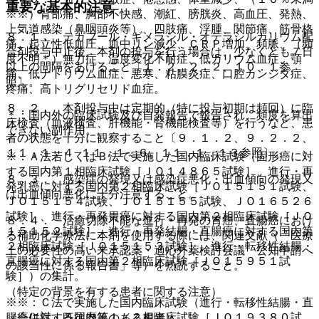
重要な基本的注意
※※）背部痛、胸部不快感、潮紅、膀胱炎、高血圧、発熱、
上気道感染（鼻咽頭炎等）、四肢痛、浮腫、関節痛、筋骨格
８．１． テガフール・ギメラシル・オテラシルカリウム配
痛、起立性低血圧、血中リン減少、ＣＲＰ増加、頻脈、（頻
合剤投与中止後、本剤の投与を行う場合は、少なくとも７日
度不明＊）無力症、温度変化不耐症、低カリウム血症、顎
以上の間隔をあけること〔１．２、２．２、１０．１参
痛、低ナトリウム血症、悪寒、粘膜炎症、口腔カンジダ症、
照〕。
疼痛、高トリグリセリド血症。
８．２． 本剤投与中は定期的（特に投与初期は頻回）に臨
＊：国内外の臨床試験及び自発報告で報告され、頻度を算出
床検査（血液検査、肝機能・腎機能検査等）を行うなど、患
できない副作用。
者の状態を十分に観察すること〔９．１．２、９．２．２、
１１．１．４−１１．１．６、１１．１．１３参照〕。
※：Ａ法若しくはＢ法で実施した国内臨床試験（固形癌に対
する国内第１相臨床試験［ＪＯ１４８６５試験］、進行・再
８．３． 感染症の発現又は感染症悪化・出血傾向の発現又
発乳癌に対する国内第２相臨床試験［ＪＯ１５１５１試験、
は出血傾向悪化に十分注意すること。
ＪＯ１５１５４試験、ＪＯ１５１５５試験、ＪＯ１６５２６
試験］、進行・再発胃癌に対する国内第２相臨床試験［ＪＯ
８．４． 治癒切除不能な進行・再発の胃癌、直腸癌におけ
１５１５２試験］、進行・再発結腸・直腸癌に対する国内第
る補助化学療法に本剤を使用する際には、関連文献（「医療
２相臨床試験［ＪＯ１５１５３試験］、進行・転移性結腸・
上の必要性の高い未承認薬・適応外薬検討会議 公知申請へ
直腸癌に対する国内第２相臨床試験［ＪＯ１５９５１試
の該当性に係る報告書」等）を熟読すること。
験］）の集計。
（特定の背景を有する患者に関する注意）
※※：Ｃ法で実施した国内臨床試験（進行・転移性結腸・直
腸癌に対する国内第１／２相臨床試験［ＪＯ１９３８０試
（合併症・既往歴等のある患者）