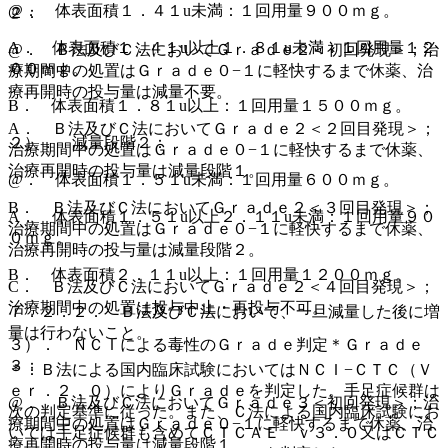
@． 体表面積１．４１u未満：１回用量９００ｍｇ。
２：
A． 体表面積１．４１u以上１．８１u未満：１回用量１２
@． Ｂ法及びＣ法においてＧｒａｄｅ２＜初回発現＞；治
００ｍｇ。
療期間中の処置はＧｒａｄｅ０−１に軽快するまで休薬、治
療再開時の投与量は減量不要。
B． 体表面積１．８１u以上：１回用量１５００ｍｇ。
A． Ｂ法及びＣ法においてＧｒａｄｅ２＜２回目発現＞；
２）． 減量段階２：
治療期間中の処置はＧｒａｄｅ０−１に軽快するまで休薬、
治療再開時の投与量は減量段階１。
@． 体表面積１．５１u未満：１回用量６００ｍｇ。
B． Ｂ法及びＣ法においてＧｒａｄｅ２＜３回目発現＞；
A． 体表面積１．５１u以上２．１１u未満：１回用量９０
治療期間中の処置はＧｒａｄｅ０−１に軽快するまで休薬、
０ｍｇ。
治療再開時の投与量は減量段階２。
B． 体表面積２．１１u以上：１回用量１２００ｍｇ。
C． Ｂ法及びＣ法においてＧｒａｄｅ２＜４回目発現＞；
治療期間中の処置は投与中止・再投与不可。
７．２．２． Ｂ法及びＣ法において、一旦減量した後に増
量は行わないこと。
３）． ＮＣＩによる毒性のＧｒａｄｅ判定＊Ｇｒａｄｅ
３：
＊：Ｂ法による国内臨床試験においてはＮＣＩ−ＣＴＣ（Ｖ
ｅｒ．２．０）によりＧｒａｄｅを判定した。手足症候群は
@． Ｂ法及びＣ法においてＧｒａｄｅ３＜初回発現＞；治
次の判定基準に従った。また、Ｃ法による国内臨床試験にお
療期間中の処置はＧｒａｄｅ０−１に軽快するまで休薬、治
いては手足症候群も含めてＣＴＣＡＥ ｖ３．０又はＣＴＣ
療再開時の投与量は減量段階１。