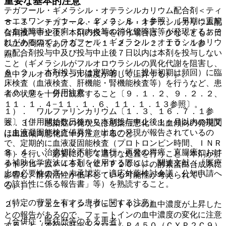
重要な基本的注意
テガフール・ギメラシル・オテラシルカリウム配合剤＜ティ
ーエスワン＞〔１．２、２．２、８．１参照〕［早期に重篤
８．１． テガフール・ギメラシル・オテラシルカリウム配
な血液障害や下痢・口内炎等の消化管障害等が発現するおそ
合剤投与中止後、本剤の投与を行う場合は、少なくとも７日
れがあるので、テガフール・ギメラシル・オテラシルカリウ
以上の間隔をあけること〔１．２、２．２、１０．１参
ム配合剤投与中及び投与中止後７日以内は本剤を投与しない
照〕。
こと（ギメラシルがフルオロウラシルの異化代謝を阻害し、
８．２． 本剤投与中は定期的（特に投与初期は頻回）に臨
血中フルオロウラシル濃度が著しく上昇する）］。
床検査（血液検査、肝機能・腎機能検査等）を行うなど、患
１０．２． 併用注意：
者の状態を十分に観察すること〔９．１．２、９．２．２、
１１．１．４−１１．１．６、１１．１．１３参照〕。
１）． ワルファリンカリウム〔１．３、１６．７．１参
照〕［併用開始数日後から本剤投与中止後１ヶ月以内の期間
８．３． 感染症の発現又は感染症悪化・出血傾向の発現又
に血液凝固能検査値異常、出血の発現が報告されているの
は出血傾向悪化に十分注意すること。
で、定期的に血液凝固能検査（プロトロンビン時間、ＩＮＲ
８．４． 治癒切除不能な進行・再発の胃癌、直腸癌におけ
等）を行い、必要に応じて適切な処置を行うこと（本剤が肝
る補助化学療法に本剤を使用する際には、関連文献（「医療
チトクロームＰ４５０（ＣＹＰ２Ｃ９）の酵素蛋白合成系に
上の必要性の高い未承認薬・適応外薬検討会議 公知申請へ
影響し、酵素活性が低下している可能性が考えられてい
の該当性に係る報告書」等）を熟読すること。
る）］。
（特定の背景を有する患者に関する注意）
２）． フェニトイン［フェニトインの血中濃度が上昇した
との報告があるので、フェニトインの血中濃度の変化に注意
（合併症・既往歴等のある患者）
すること（本剤が肝チトクロームＰ４５０（ＣＹＰ２Ｃ９）