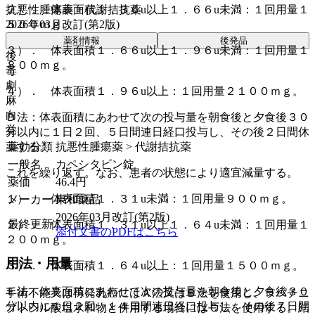
抗悪性腫瘍薬 > 代謝拮抗薬
２）． 体表面積１．３６u以上１．６６u未満：１回用量１
2026年03月改訂(第2版)
５００ｍｇ。
薬剤情報
後発品
３）． 体表面積１．６６u以上１．９６u未満：１回用量１
後
８００ｍｇ。
毒
劇
４）． 体表面積１．９６u以上：１回用量２１００ｍｇ。
麻
向
Ｄ法：体表面積にあわせて次の投与量を朝食後と夕食後３０
覚
分以内に１日２回、５日間連日経口投与し、その後２日間休
薬効分類
抗悪性腫瘍薬 > 代謝拮抗薬
薬する。
一般名
カペシタビン錠
これを繰り返す。なお、患者の状態により適宜減量する。
薬価
46.4
円
１）． 体表面積１．３１u未満：１回用量９００ｍｇ。
メーカー
東和薬品
2026年03月改訂(第2版)
最終更新
２）． 体表面積１．３１u以上１．６４u未満：１回用量１
添付文書のPDFはこちら
２００ｍｇ。
用法・用量
３）． 体表面積１．６４u以上：１回用量１５００ｍｇ。
Ｅ法：体表面積にあわせて次の投与量を朝食後と夕食後３０
手術不能又は再発乳癌にはＡ法又はＢ法を使用し、ラパチニ
分以内に１日２回、１４日間連日経口投与し、その後７日間
ブトシル酸塩水和物と併用する場合にはＣ法を使用する。結