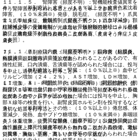
１１．１．５． 腎障害（頻度不明）：腎機能検査値異常を
６）． 〈単剤療法〉皮膚：（１０％以上※）皮膚色素沈着
伴う腎障害があらわれることがある〔８．２参照〕。
障害、（１０％未満※）発疹、脱毛症、（頻度不明＊）爪異
１１．１．６． 骨髄抑制（頻度不明＊）：汎血球減少、顆
常（爪甲離床症、脆弱爪、爪変色、爪ジストロフィー等）、
粒球減少等の骨髄抑制が、また、骨髄抑制の持続により易感
紅斑性皮疹、皮膚亀裂、光線過敏、放射線照射リコール症候
染症、敗血症等があらわれることがある〔８．２、９．１．
群、皮膚乾燥、剥脱性皮膚炎、皮膚落屑、皮膚そう痒症、皮
２参照〕。
膚炎。
１１．１．７． 口内炎（頻度不明＊）：口内炎（粘膜炎、
７）． 〈単剤療法〉眼：（頻度不明＊）眼障害（結膜炎、
粘膜潰瘍、口腔内潰瘍等）があらわれることがあるので、有
角膜炎、眼刺激等）、流涙増加。
痛性紅斑、口内潰瘍、舌潰瘍等が認められた場合には、投与
８）． 〈単剤療法〉肝臓・腎臓：（１０％以上※）血中ビ
を中止し適切な処置を行うこと。
リルビン増加（２４．２％）、ＡＳＴ増加、ＬＤＨ増加、Ａ
１１．１．８． 間質性肺炎（頻度不明）：間質性肺炎（初
ＬＴ増加、Ａｌ−Ｐ増加、（１０％未満※）尿沈渣陽性、蛋
期症状：咳嗽、息切れ、呼吸困難、発熱等）があらわれるこ
白尿、ＢＵＮ増加、尿中ブドウ糖陽性、（頻度不明＊）肝機
とがあるので、異常が認められた場合には投与を中止し、胸
能異常、血中クレアチニン増加。
部Ｘ線等の検査を行い、副腎皮質ホルモン剤を投与するなど
９）． 〈単剤療法〉その他：（１０％以上※）倦怠感、体
適切な処置を行うこと。
重減少、発熱、血中ブドウ糖増加、（１０％未満※）鼻咽頭
１１．１．９． 重篤な腸炎（頻度不明）：出血性腸炎、虚
炎、体重増加、疲労、背部痛、血中アルブミン減少、関節
血性腸炎、壊死性腸炎等があらわれることがあるので、激し
痛、血圧上昇、（頻度不明＊）無力症、脱力、四肢痛、電解
い腹痛・激しい下痢・激しい血便等の症状があらわれた場合
質異常、胸痛、筋痛、高トリグリセリド血症。