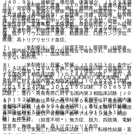
（４０．９％）、過敏症、倦怠感、体重減少、（１０％未満
６）． 〈単剤療法〉皮膚：（１０％以上※）皮膚色素沈着
※※）背部痛、胸部不快感、潮紅、膀胱炎、高血圧、発熱、
障害、（１０％未満※）発疹、脱毛症、（頻度不明＊）爪異
上気道感染（鼻咽頭炎等）、四肢痛、浮腫、関節痛、筋骨格
常（爪甲離床症、脆弱爪、爪変色、爪ジストロフィー等）、
痛、起立性低血圧、血中リン減少、ＣＲＰ増加、頻脈、（頻
紅斑性皮疹、皮膚亀裂、光線過敏、放射線照射リコール症候
度不明＊）無力症、温度変化不耐症、低カリウム血症、顎
群、皮膚乾燥、剥脱性皮膚炎、皮膚落屑、皮膚そう痒症、皮
痛、低ナトリウム血症、悪寒、粘膜炎症、口腔カンジダ症、
膚炎。
疼痛、高トリグリセリド血症。
７）． 〈単剤療法〉眼：（頻度不明＊）眼障害（結膜炎、
＊：国内外の臨床試験及び自発報告で報告され、頻度を算出
角膜炎、眼刺激等）、流涙増加。
できない副作用。
８）． 〈単剤療法〉肝臓・腎臓：（１０％以上※）血中ビ
※：Ａ法若しくはＢ法で実施した国内臨床試験（固形癌に対
リルビン増加（２４．２％）、ＡＳＴ増加、ＬＤＨ増加、Ａ
する国内第１相臨床試験［ＪＯ１４８６５試験］、進行・再
ＬＴ増加、Ａｌ−Ｐ増加、（１０％未満※）尿沈渣陽性、蛋
発乳癌に対する国内第２相臨床試験［ＪＯ１５１５１試験、
白尿、ＢＵＮ増加、尿中ブドウ糖陽性、（頻度不明＊）肝機
ＪＯ１５１５４試験、ＪＯ１５１５５試験、ＪＯ１６５２６
能異常、血中クレアチニン増加。
試験］、進行・再発胃癌に対する国内第２相臨床試験［ＪＯ
１５１５２試験］、進行・再発結腸・直腸癌に対する国内第
９）． 〈単剤療法〉その他：（１０％以上※）倦怠感、体
２相臨床試験［ＪＯ１５１５３試験］、進行・転移性結腸・
重減少、発熱、血中ブドウ糖増加、（１０％未満※）鼻咽頭
直腸癌に対する国内第２相臨床試験［ＪＯ１５９５１試
炎、体重増加、疲労、背部痛、血中アルブミン減少、関節
験］）の集計。
痛、血圧上昇、（頻度不明＊）無力症、脱力、四肢痛、電解
質異常、胸痛、筋痛、高トリグリセリド血症。
※※：Ｃ法で実施した国内臨床試験（進行・転移性結腸・直