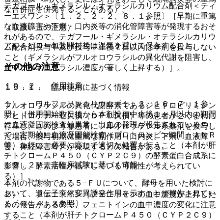
テガフール・ギメラシル・オテラシルカリウム配合剤＜ティ
な合併症を併発することがある）。
ーエスワン＞〔１．２、２．２、８．１参照〕［早期に重篤
な血液障害や下痢・口内炎等の消化管障害等が発現するおそ
（取扱い上の注意）
れがあるので、テガフール・ギメラシル・オテラシルカリウ
アルミピロー包装開封後は湿気を避けて保存すること。
ム配合剤投与中及び投与中止後７日以内は本剤を投与しない
こと（ギメラシルがフルオロウラシルの異化代謝を阻害し、
その他の注意
血中フルオロウラシル濃度が著しく上昇する）］。
１０．２． 併用注意：
１５．１． 臨床使用に基づく情報
１）． ワルファリンカリウム〔１．３、１６．７．１参
フルオロウラシルの異化代謝酵素であるジヒドロピリミジン
照〕［併用開始数日後から本剤投与中止後１ヶ月以内の期間
デヒドロゲナーゼ欠損（ＤＰＤ欠損）等の患者がごくまれに
に血液凝固能検査値異常、出血の発現が報告されているの
存在し、このような患者にフルオロウラシル系薬剤を投与し
で、定期的に血液凝固能検査（プロトロンビン時間、ＩＮＲ
た場合、投与初期に重篤な副作用（口内炎、下痢、血液障
等）を行い、必要に応じて適切な処置を行うこと（本剤が肝
害、神経障害等）が発現するとの報告がある。
チトクロームＰ４５０（ＣＹＰ２Ｃ９）の酵素蛋白合成系に
１５．２． 非臨床試験に基づく情報
影響し、酵素活性が低下している可能性が考えられてい
る）］。
本剤の代謝物である５−ＦＵについて、酵母を用いた検討に
おいて、遺伝子突然変異誘発作用を示すことが報告されてい
２）． フェニトイン［フェニトインの血中濃度が上昇した
る〔９．４．３参照〕。
との報告があるので、フェニトインの血中濃度の変化に注意
すること（本剤が肝チトクロームＰ４５０（ＣＹＰ２Ｃ９）