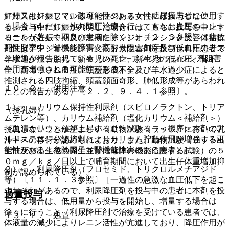
アリスキレンフマル酸塩＜ラジレス＞（糖尿病患者に使用す
妊婦又は妊娠している可能性のある女性には投与しないこ
る場合（ただし、他の降圧治療を行ってもなお血圧のコント
と。投与中に妊娠が判明した場合には、直ちに投与を中止す
ロールが著しく不良の患者を除く））〔２．３参照〕［非致
ること（妊娠中期及び末期にアンジオテンシン２受容体拮抗
死性脳卒中・腎機能障害・高カリウム血症及び低血圧のリス
剤又はアンジオテンシン変換酵素阻害剤を投与された患者で
ク増加が報告されている（レニン−アンジオテンシン系阻害
羊水過少症、胎児・新生児の死亡、新生児の低血圧、腎不
作用が増強される可能性がある）］。
全、高カリウム血症、頭蓋形成不全及び羊水過少症によると
推測される四肢拘縮、頭蓋顔面奇形、肺低形成等があらわれ
１０．２． 併用注意：
たとの報告がある）〔２．２、９．４．１参照〕。
１）． カリウム保持性利尿剤（スピロノラクトン、トリア
（授乳婦）
ムテレン等）、カリウム補給剤（塩化カリウム＜補給剤＞）
［血清カリウム値が上昇することがある（＜機序＞本剤のア
授乳しないことが望ましい（動物試験（ラット）において乳
ルドステロン分泌抑制によりカリウム貯留作用が増強する可
汁中への移行が認められており、また、動物試験（ラット出
能性がある＜危険因子＞腎機能障害のある患者）］。
生前及び出生後の発生並びに母体の機能に関する試験）の５
０ｍｇ／ｋｇ／日以上で哺育期間において出生仔体重増加抑
２）． 利尿降圧剤（フロセミド、トリクロルメチアジド
制が認められている）。
等）〔１１．１．３参照〕［一過性の急激な血圧低下を起こ
すおそれがあるので、利尿降圧剤を投与中の患者に本剤を投
過量投与
与する場合は、低用量から投与を開始し、増量する場合は
徐々に行うこと（利尿降圧剤で治療を受けている患者では、
１３．１． 処置
体液量の減少によりレニン活性が亢進しており、降圧作用が