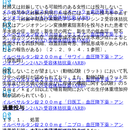
妊婦又は妊娠している可能性のある女性には投与しないこ
イルベサルタン錠２００ｍｇ「オーハラ」
血圧降下薬 > ア
と。投与中に妊娠が判明した場合には、直ちに投与を中止す
ンジオテンシン2 (A2) 受容体拮抗薬 (ARB)
ること（妊娠中期及び末期にアンジオテンシン２受容体拮抗
剤又はアンジオテンシン変換酵素阻害剤を投与された患者で
羊水過少症、胎児・新生児の死亡、新生児の低血圧、腎不
イルベサルタン錠２００ｍｇ「ケミファ」
血圧降下薬 > ア
全、高カリウム血症、頭蓋形成不全及び羊水過少症によると
ンジオテンシン2 (A2) 受容体拮抗薬 (ARB)
推測される四肢拘縮、頭蓋顔面奇形、肺低形成等があらわれ
たとの報告がある）〔２．２、９．４．１参照〕。
イルベサルタン錠２００ｍｇ「サワイ」
血圧降下薬 > アン
（授乳婦）
ジオテンシン2 (A2) 受容体拮抗薬 (ARB)
授乳しないことが望ましい（動物試験（ラット）において乳
汁中への移行が認められており、また、動物試験（ラット出
イルベサルタン錠２００ｍｇ「トーワ」
血圧降下薬 > アン
生前及び出生後の発生並びに母体の機能に関する試験）の５
ジオテンシン2 (A2) 受容体拮抗薬 (ARB)
０ｍｇ／ｋｇ／日以上で哺育期間において出生仔体重増加抑
制が認められている）。
イルベサルタン錠２００ｍｇ「日医工」
血圧降下薬 > アン
過量投与
ジオテンシン2 (A2) 受容体拮抗薬 (ARB)
１３．１． 処置
イルベサルタン錠２００ｍｇ「ニプロ」
血圧降下薬 > アン