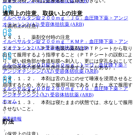
過量投与時、本剤は血液透析では除去できない。
ジオテンシン2 (A2) 受容体拮抗薬 (ARB)
適用上の注意、取扱い上の注意
イルベサルタン錠２００ｍｇ「ＪＧ」
血圧降下薬 > アンジ
オテンシン2 (A2) 受容体拮抗薬 (ARB)
（適用上の注意）
１４．１． 薬剤交付時の注意
イルベサルタン錠２００ｍｇ「ＫＭＰ」
血圧降下薬 > アン
ジオテンシン2 (A2) 受容体拮抗薬 (ARB)
１４．１．１． ＰＴＰ包装の薬剤はＰＴＰシートから取り
出して服用するよう指導すること（ＰＴＰシートの誤飲によ
り、硬い鋭角部が食道粘膜へ刺入し、更には穿孔をおこして
イルベサルタンＯＤ錠２００ｍｇ「トーワ」
血圧降下薬 >
縦隔洞炎等の重篤な合併症を併発することがある）。
アンジオテンシン2 (A2) 受容体拮抗薬 (ARB)
１４．１．２． 本剤は舌の上にのせて唾液を浸潤させると
崩壊するため、水なしで服用可能である（また、水で服用す
イルベサルタンＯＤ錠２００ｍｇ「ＪＧ」
血圧降下薬 > ア
ることもできる）。
ンジオテンシン2 (A2) 受容体拮抗薬 (ARB)
ホーム
１４．１．３． 本剤は寝たままの状態では、水なしで服用
させないこと。
薬剤情報
貯法
（保管上の注意）