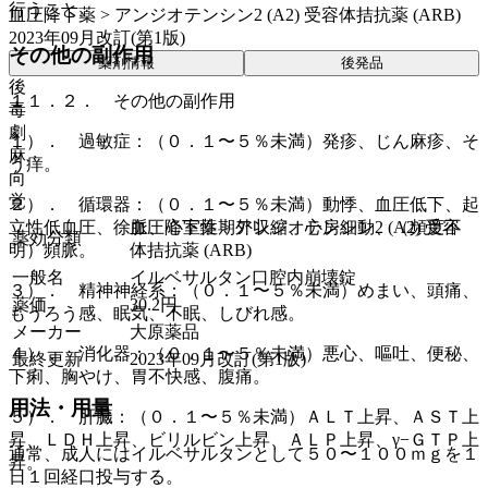
行うこと。
血圧降下薬 > アンジオテンシン2 (A2) 受容体拮抗薬 (ARB)
2023年09月改訂(第1版)
その他の副作用
薬剤情報
後発品
後
１１．２． その他の副作用
毒
劇
１）． 過敏症：（０．１〜５％未満）発疹、じん麻疹、そ
麻
う痒。
向
覚
２）． 循環器：（０．１〜５％未満）動悸、血圧低下、起
血圧降下薬 > アンジオテンシン2 (A2) 受容
立性低血圧、徐脈、心室性期外収縮、心房細動、（頻度不
薬効分類
体拮抗薬 (ARB)
明）頻脈。
一般名
イルベサルタン口腔内崩壊錠
３）． 精神神経系：（０．１〜５％未満）めまい、頭痛、
薬価
30.2
円
もうろう感、眠気、不眠、しびれ感。
メーカー
大原薬品
４）． 消化器：（０．１〜５％未満）悪心、嘔吐、便秘、
最終更新
2023年09月改訂(第1版)
下痢、胸やけ、胃不快感、腹痛。
用法・用量
５）． 肝臓：（０．１〜５％未満）ＡＬＴ上昇、ＡＳＴ上
昇、ＬＤＨ上昇、ビリルビン上昇、ＡＬＰ上昇、γ−ＧＴＰ上
通常、成人にはイルベサルタンとして５０〜１００ｍｇを１
昇。
日１回経口投与する。