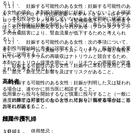
る）］。
（１）． 妊娠する可能性のある女性：妊娠する可能性のあ
る女性の場合、本剤投与開始前に妊娠していないことを確認
A． 非ステロイド性抗炎症薬＜ＮＳＡＩＤｓ＞（ロキソプ
し、本剤投与中も、妊娠していないことを定期的に確認する
ロフェン、インドメタシン等）［腎機能低下している患者で
こと。投与中に妊娠が判明した場合には、直ちに投与を中止
は、更に腎機能が悪化するおそれがある（プロスタグランジ
すること。
ンの合成阻害により、腎血流量が低下するためと考えられ
る）］。
（２）． 妊娠する可能性のある女性：次の事項について、
本剤投与開始時に患者に説明すること。また、投与中も必要
６）． リチウム（炭酸リチウム）［リチウム中毒が報告さ
に応じ説明すること。
れている（リチウムの再吸収はナトリウムと競合するため、
本剤のナトリウム排泄作用により、リチウムの再吸収が促進
・ 妊娠する可能性のある女性：妊娠中に本剤を使用した場
されると考えられる）］。
合、胎児・新生児に影響を及ぼすリスクがあること。
高齢者
・ 妊娠する可能性のある女性：妊娠が判明した又は疑われ
る場合は、速やかに担当医に相談すること。
低用量から投与を開始するなど慎重に投与すること（一般に
・ 妊娠する可能性のある女性：妊娠を計画する場合は、担
過度の降圧は好ましくないとされており、脳梗塞等が起こる
当医に相談すること。
おそれがある）。
相互作用
妊婦・授乳婦
１０．１． 併用禁忌：
（妊婦）