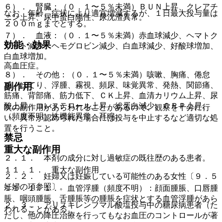
６）． 腎臓：（０．１〜５％未満）ＢＵＮ上昇、クレアチ
なお、年齢、症状により適宜増減するが、１日最大投与量は
ニン上昇、尿中蛋白陽性、尿沈渣異常。
２００ｍｇまでとする。
７）． 血液：（０．１〜５％未満）赤血球減少、ヘマトク
効能・効果
リット減少、ヘモグロビン減少、白血球減少、好酸球増加、
白血球増加。
高血圧症。
８）． その他：（０．１〜５％未満）咳嗽、胸痛、倦怠
感、ほてり、浮腫、霧視、頻尿、味覚異常、発熱、関節痛、
副作用
筋痛、背部痛、筋力低下、ＣＫ上昇、血清カリウム上昇、尿
酸上昇、コレステロール上昇、総蛋白減少、ＣＲＰ上昇、
次の副作用があらわれることがあるので、観察を十分に行
（頻度不明）性機能異常、耳鳴。
い、異常が認められた場合には投与を中止するなど適切な処
置を行うこと。
禁忌
重大な副作用
２．１． 本剤の成分に対し過敏症の既往歴のある患者。
１１．１． 重大な副作用
２．２． 妊婦又は妊娠している可能性のある女性〔９．５
妊婦の項参照〕。
１１．１．１． 血管浮腫（頻度不明）：顔面腫脹、口唇腫
脹、咽頭腫脹、舌腫脹等の腫脹を症状とする血管浮腫があら
２．３． アリスキレンフマル酸塩投与中の糖尿病患者（た
われることがある。
だし、他の降圧治療を行ってもなお血圧のコントロールが著