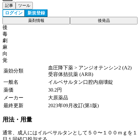
記事
ツール
ログイン
新規登録
薬剤情報
後発品
後
毒
劇
麻
向
覚
血圧降下薬 > アンジオテンシン2 (A2)
薬効分類
受容体拮抗薬 (ARB)
一般名
イルベサルタン口腔内崩壊錠
薬価
30.2
円
メーカー
大原薬品
最終更新
2023年09月改訂(第1版)
用法・用量
通常、成人にはイルベサルタンとして５０〜１００ｍｇを１
日１回経口投与する。