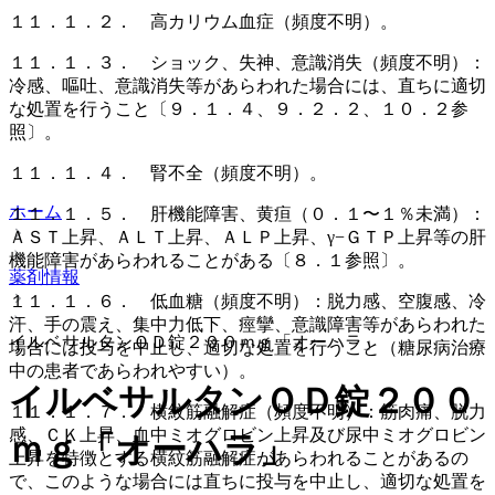
１１．１．２． 高カリウム血症（頻度不明）。
１１．１．３． ショック、失神、意識消失（頻度不明）：
冷感、嘔吐、意識消失等があらわれた場合には、直ちに適切
な処置を行うこと〔９．１．４、９．２．２、１０．２参
照〕。
１１．１．４． 腎不全（頻度不明）。
ホーム
１１．１．５． 肝機能障害、黄疸（０．１〜１％未満）：
ＡＳＴ上昇、ＡＬＴ上昇、ＡＬＰ上昇、γ−ＧＴＰ上昇等の肝
機能障害があらわれることがある〔８．１参照〕。
薬剤情報
１１．１．６． 低血糖（頻度不明）：脱力感、空腹感、冷
汗、手の震え、集中力低下、痙攣、意識障害等があらわれた
イルベサルタンＯＤ錠２００ｍｇ「オーハラ」
場合には投与を中止し、適切な処置を行うこと（糖尿病治療
中の患者であらわれやすい）。
イルベサルタンＯＤ錠２００
１１．１．７． 横紋筋融解症（頻度不明）：筋肉痛、脱力
感、ＣＫ上昇、血中ミオグロビン上昇及び尿中ミオグロビン
ｍｇ「オーハラ」
上昇を特徴とする横紋筋融解症があらわれることがあるの
で、このような場合には直ちに投与を中止し、適切な処置を