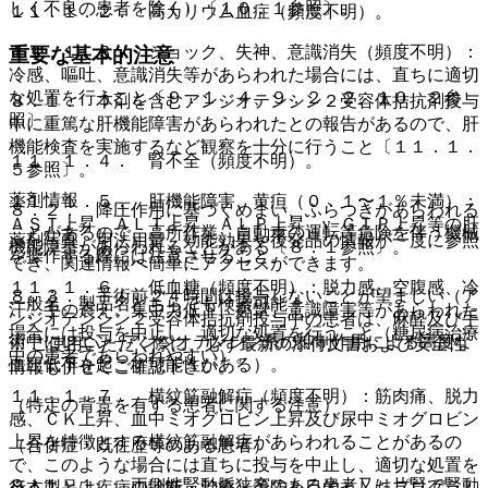
しく不良の患者を除く）〔１０．１参照〕。
１１．１．２． 高カリウム血症（頻度不明）。
１１．１．３． ショック、失神、意識消失（頻度不明）：
重要な基本的注意
冷感、嘔吐、意識消失等があらわれた場合には、直ちに適切
な処置を行うこと〔９．１．４、９．２．２、１０．２参
８．１． 本剤を含むアンジオテンシン２受容体拮抗剤投与
照〕。
中に重篤な肝機能障害があらわれたとの報告があるので、肝
機能検査を実施するなど観察を十分に行うこと〔１１．１．
１１．１．４． 腎不全（頻度不明）。
５参照〕。
薬剤情報
１１．１．５． 肝機能障害、黄疸（０．１〜１％未満）：
８．２． 降圧作用に基づくめまい、ふらつきがあらわれる
ＡＳＴ上昇、ＡＬＴ上昇、ＡＬＰ上昇、γ−ＧＴＰ上昇等の肝
ことがあるので、高所作業、自動車の運転等危険を伴う機械
薬剤写真、用法用量、効能効果や後発品の情報が一度に参照
機能障害があらわれることがある〔８．１参照〕。
を操作する際には注意させること。
でき、関連情報へ簡単にアクセスができます。
１１．１．６． 低血糖（頻度不明）：脱力感、空腹感、冷
８．３． 手術前２４時間は投与しないことが望ましい（ア
一般名、製品名どちらでも検索可能！
汗、手の震え、集中力低下、痙攣、意識障害等があらわれた
ンジオテンシン２受容体拮抗剤投与中の患者は、麻酔及び手
場合には投与を中止し、適切な処置を行うこと（糖尿病治療
術中にレニン−アンジオテンシン系の抑制作用による高度な
※ ご使用いただく際に、必ず最新の添付文書および安全性
中の患者であらわれやすい）。
血圧低下を起こす可能性がある）。
情報も併せてご確認下さい。
１１．１．７． 横紋筋融解症（頻度不明）：筋肉痛、脱力
（特定の背景を有する患者に関する注意）
感、ＣＫ上昇、血中ミオグロビン上昇及び尿中ミオグロビン
上昇を特徴とする横紋筋融解症があらわれることがあるの
（合併症・既往歴等のある患者）
で、このような場合には直ちに投与を中止し、適切な処置を
９．１．１． 両側性腎動脈狭窄のある患者又は片腎で腎動
※本製品は疾病の診断・治療・予防を目的としたプログラム
行うこと。