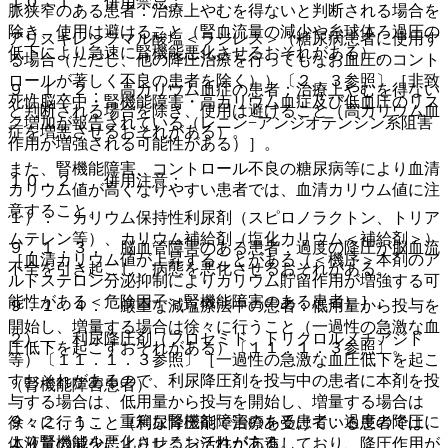
１０．１． 併用禁忌：
脈狭窄のある患者：治療上やむを得ないと判断される場合を
除き、使用は避けること（腎血流量の減少や糸球体ろ過圧の
アリスキレンフマル酸塩＜ラジレス＞（糖尿病患者に使用す
低下により急速に腎機能悪化させるおそれがある）。
る場合（ただし、他の降圧治療を行ってもなお血圧のコント
ロールが著しく不良の患者を除く））〔２．３参照〕［非致
９．１．２． 高カリウム血症の患者：治療上やむを得ない
死性脳卒中・腎機能障害・高カリウム血症及び低血圧のリス
と判断される場合を除き、使用は避けること（高カリウム血
ク増加が報告されている（レニン−アンジオテンシン系阻害
症を増悪させるおそれがある）。
作用が増強される可能性がある）］。
また、腎機能障害、コントロール不良の糖尿病等により血清
１０．２． 併用注意：
カリウム値が高くなりやすい患者では、血清カリウム値に注
意すること。
１）． カリウム保持性利尿剤（スピロノラクトン、トリア
ムテレン等）、カリウム補給剤（塩化カリウム＜補給剤＞）
９．１．３． 脳血管障害のある患者：過度の降圧が脳血流
［血清カリウム値が上昇することがある（＜機序＞本剤のア
不全を引き起こし、病態を悪化させるおそれがある。
ルドステロン分泌抑制によりカリウム貯留作用が増強する可
能性がある＜危険因子＞腎機能障害のある患者）］。
９．１．４． 厳重な減塩療法中の患者：低用量から投与を
開始し、増量する場合は徐々に行うこと（一過性の急激な血
２）． 利尿降圧剤（フロセミド、トリクロルメチアジド
圧低下を起こすおそれがある）〔１１．１．３参照〕。
等）〔１１．１．３参照〕［一過性の急激な血圧低下を起こ
すおそれがあるので、利尿降圧剤を投与中の患者に本剤を投
（腎機能障害患者）
与する場合は、低用量から投与を開始し、増量する場合は
９．２．１． 重篤な腎機能障害のある患者：過度の降圧に
徐々に行うこと（利尿降圧剤で治療を受けている患者では、
より腎機能を悪化させるおそれがある。
体液量の減少によりレニン活性が亢進しており、降圧作用が