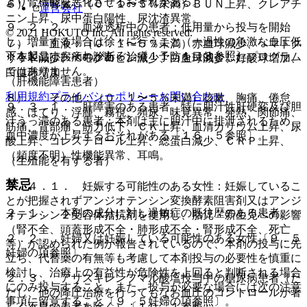
より腎機能を悪化させるおそれがある。
６）． 腎臓：（０．１〜５％未満）ＢＵＮ上昇、クレアチ
運営会社
ニン上昇、尿中蛋白陽性、尿沈渣異常。
９．２．２． 血液透析中の患者：低用量から投与を開始
© 2021 HOKUTO Inc. All rights reserved.
し、増量する場合は徐々に行うこと（一過性の急激な血圧低
７）． 血液：（０．１〜５％未満）赤血球減少、ヘマトク
下を起こすおそれがある）〔１１．１．３参照〕。
※本製品は疾病の診断・治療・予防を目的としたプログラム
リット減少、ヘモグロビン減少、白血球減少、好酸球増加、
ではありません。
白血球増加。
（肝機能障害患者）
利用規約
プライバシーポリシー
お問い合わせ
８）． その他：（０．１〜５％未満）咳嗽、胸痛、倦怠
９．３．１． 肝障害のある患者、特に胆汁性肝硬変及び胆
感、ほてり、浮腫、霧視、頻尿、味覚異常、発熱、関節痛、
汁うっ滞のある患者：本剤は主に胆汁中に排泄されるため、
筋痛、背部痛、筋力低下、ＣＫ上昇、血清カリウム上昇、尿
血中濃度が上昇するおそれがある〔１６．５参照〕。
酸上昇、コレステロール上昇、総蛋白減少、ＣＲＰ上昇、
（頻度不明）性機能異常、耳鳴。
（生殖能を有する者）
禁忌
９．４．１． 妊娠する可能性のある女性：妊娠しているこ
とが把握されずアンジオテンシン変換酵素阻害剤又はアンジ
２．１． 本剤の成分に対し過敏症の既往歴のある患者。
オテンシン２受容体拮抗剤を使用し、胎児・新生児への影響
（腎不全、頭蓋形成不全・肺形成不全・腎形成不全、死亡
２．２． 妊婦又は妊娠している可能性のある女性〔９．５
等）が認められた例が報告されているので、本剤の投与に先
妊婦の項参照〕。
立ち、代替薬の有無等も考慮して本剤投与の必要性を慎重に
検討し、治療上の有益性が危険性を上回ると判断される場合
２．３． アリスキレンフマル酸塩投与中の糖尿病患者（た
にのみ投与すること。また、投与が必要な場合には次の注意
だし、他の降圧治療を行ってもなお血圧のコントロールが著
事項に留意すること〔９．５妊婦の項参照〕。
しく不良の患者を除く）〔１０．１参照〕。