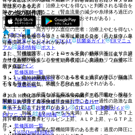
脈狭窄のある患者：治療上やむを得ないと判断される場合を
ではありません。
除き、使用は避けること（腎血流量の減少や糸球体ろ過圧の
その他の副作用
低下により急速に腎機能悪化させるおそれがある）。
１１．２． その他の副作用
９．１．２． 高カリウム血症の患者：治療上やむを得ない
ホーム
ノート
と判断される場合を除き、使用は避けること（高カリウム血
１）． 過敏症：（０．１〜５％未満）発疹、じん麻疹、そ
表・計算
レジメン
CTCAE
抗菌薬ガイド
ERマニュ
症を増悪させるおそれがある）。
う痒。
アル
薬剤情報
ポスト
また、腎機能障害、コントロール不良の糖尿病等により血清
２）． 循環器：（０．１〜５％未満）動悸、血圧低下、起
新規登録
カリウム値が高くなりやすい患者では、血清カリウム値に注
立性低血圧、徐脈、心室性期外収縮、心房細動、（頻度不
ログイン
意すること。
明）頻脈。
監修医師一覧
９．１．３． 脳血管障害のある患者：過度の降圧が脳血流
３）． 精神神経系：（０．１〜５％未満）めまい、頭痛、
UpToDate特別割引
不全を引き起こし、病態を悪化させるおそれがある。
もうろう感、眠気、不眠、しびれ感。
運営会社
９．１．４． 厳重な減塩療法中の患者：低用量から投与を
４）． 消化器：（０．１〜５％未満）悪心、嘔吐、便秘、
© 2021 HOKUTO Inc. All rights reserved.
開始し、増量する場合は徐々に行うこと（一過性の急激な血
利用規約
プライバシーポリシー
お問い合わせ
下痢、胸やけ、胃不快感、腹痛。
圧低下を起こすおそれがある）〔１１．１．３参照〕。
ホーム
表・計算
レジメン
CTCAE
抗菌薬ガイド
５）． 肝臓：（０．１〜５％未満）ＡＬＴ上昇、ＡＳＴ上
ERマニュアル
薬剤情報
ポスト
（腎機能障害患者）
昇、ＬＤＨ上昇、ビリルビン上昇、ＡＬＰ上昇、γ−ＧＴＰ上
昇。
監修医師一覧
９．２．１． 重篤な腎機能障害のある患者：過度の降圧に
UpToDate特別割引