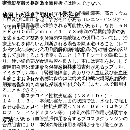
増強するおそれがある）］。
過量投与時、本剤は血液透析では除去できない。
３）． アリスキレンフマル酸塩［腎機能障害、高カリウム
適用上の注意、取扱い上の注意
血症及び低血圧を起こすおそれがある（レニン−アンジオテ
ンシン系阻害作用が増強される可能性がある）。なお、ｅＧ
（適用上の注意）
ＦＲが６０ｍＬ／ｍｉｎ／１．７３u未満の腎機能障害のあ
る患者へのアリスキレンフマル酸塩との併用については、治
１４．１． 薬剤交付時の注意
療上やむを得ないと判断される場合を除き避けること（レニ
１４．１．１． ＰＴＰ包装の薬剤はＰＴＰシートから取り
ン−アンジオテンシン系阻害作用が増強される可能性があ
出して服用するよう指導すること（ＰＴＰシートの誤飲によ
る）］。
り、硬い鋭角部が食道粘膜へ刺入し、更には穿孔をおこして
４）． アンジオテンシン変換酵素阻害剤（エナラプリル、
縦隔洞炎等の重篤な合併症を併発することがある）。
イミダプリル等）［腎機能障害、高カリウム血症及び低血圧
１４．１．２． 本剤は舌の上にのせて唾液を浸潤させると
を起こすおそれがある（レニン−アンジオテンシン系阻害作
崩壊するため、水なしで服用可能である（また、水で服用す
用が増強される可能性がある）］。
ることもできる）。
５）． 非ステロイド性抗炎症薬（ＮＳＡＩＤｓ）：
１４．１．３． 本剤は寝たままの状態では、水なしで服用
@． 非ステロイド性抗炎症薬＜ＮＳＡＩＤｓ＞（ロキソプ
させないこと。
ロフェン、インドメタシン等）［本剤の降圧作用が減弱する
おそれがある（血管拡張作用を有するプロスタグランジンの
貯法
合成阻害により、本剤の降圧作用を減弱させる可能性があ