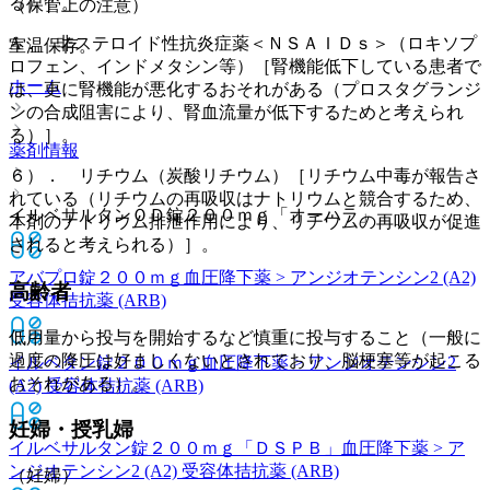
る）］。
（保管上の注意）
A． 非ステロイド性抗炎症薬＜ＮＳＡＩＤｓ＞（ロキソプ
室温保存。
ロフェン、インドメタシン等）［腎機能低下している患者で
ホーム
は、更に腎機能が悪化するおそれがある（プロスタグランジ
ンの合成阻害により、腎血流量が低下するためと考えられ
る）］。
薬剤情報
６）． リチウム（炭酸リチウム）［リチウム中毒が報告さ
れている（リチウムの再吸収はナトリウムと競合するため、
イルベサルタンＯＤ錠２００ｍｇ「オーハラ」
本剤のナトリウム排泄作用により、リチウムの再吸収が促進
されると考えられる）］。
アバプロ錠２００ｍｇ
血圧降下薬 > アンジオテンシン2 (A2)
高齢者
受容体拮抗薬 (ARB)
低用量から投与を開始するなど慎重に投与すること（一般に
過度の降圧は好ましくないとされており、脳梗塞等が起こる
イルベタン錠２００ｍｇ
血圧降下薬 > アンジオテンシン2
おそれがある）。
(A2) 受容体拮抗薬 (ARB)
妊婦・授乳婦
イルベサルタン錠２００ｍｇ「ＤＳＰＢ」
血圧降下薬 > ア
ンジオテンシン2 (A2) 受容体拮抗薬 (ARB)
（妊婦）