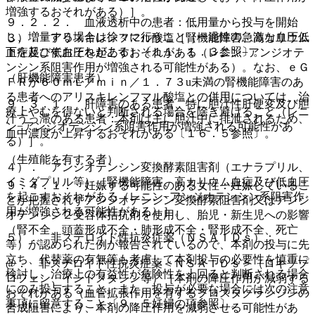
増強するおそれがある）］。
９．２．２． 血液透析中の患者：低用量から投与を開始
し、増量する場合は徐々に行うこと（一過性の急激な血圧低
３）． アリスキレンフマル酸塩［腎機能障害、高カリウム
下を起こすおそれがある）〔１１．１．３参照〕。
血症及び低血圧を起こすおそれがある（レニン−アンジオテ
ンシン系阻害作用が増強される可能性がある）。なお、ｅＧ
（肝機能障害患者）
ＦＲが６０ｍＬ／ｍｉｎ／１．７３u未満の腎機能障害のあ
る患者へのアリスキレンフマル酸塩との併用については、治
９．３．１． 肝障害のある患者、特に胆汁性肝硬変及び胆
療上やむを得ないと判断される場合を除き避けること（レニ
汁うっ滞のある患者：本剤は主に胆汁中に排泄されるため、
ン−アンジオテンシン系阻害作用が増強される可能性があ
血中濃度が上昇するおそれがある〔１６．５参照〕。
る）］。
（生殖能を有する者）
４）． アンジオテンシン変換酵素阻害剤（エナラプリル、
イミダプリル等）［腎機能障害、高カリウム血症及び低血圧
９．４．１． 妊娠する可能性のある女性：妊娠しているこ
を起こすおそれがある（レニン−アンジオテンシン系阻害作
とが把握されずアンジオテンシン変換酵素阻害剤又はアンジ
用が増強される可能性がある）］。
オテンシン２受容体拮抗剤を使用し、胎児・新生児への影響
（腎不全、頭蓋形成不全・肺形成不全・腎形成不全、死亡
５）． 非ステロイド性抗炎症薬（ＮＳＡＩＤｓ）：
等）が認められた例が報告されているので、本剤の投与に先
立ち、代替薬の有無等も考慮して本剤投与の必要性を慎重に
@． 非ステロイド性抗炎症薬＜ＮＳＡＩＤｓ＞（ロキソプ
検討し、治療上の有益性が危険性を上回ると判断される場合
ロフェン、インドメタシン等）［本剤の降圧作用が減弱する
にのみ投与すること。また、投与が必要な場合には次の注意
おそれがある（血管拡張作用を有するプロスタグランジンの
事項に留意すること〔９．５妊婦の項参照〕。
合成阻害により、本剤の降圧作用を減弱させる可能性があ