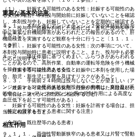
（１）． 妊娠する可能性のある女性：妊娠する可能性のあ
重要な基本的注意
る女性の場合、本剤投与開始前に妊娠していないことを確認
し、本剤投与中も、妊娠していないことを定期的に確認する
８．１． 本剤を含むアンジオテンシン２受容体拮抗剤投与
こと。投与中に妊娠が判明した場合には、直ちに投与を中止
中に重篤な肝機能障害があらわれたとの報告があるので、肝
すること。
機能検査を実施するなど観察を十分に行うこと〔１１．１．
５参照〕。
（２）． 妊娠する可能性のある女性：次の事項について、
本剤投与開始時に患者に説明すること。また、投与中も必要
８．２． 降圧作用に基づくめまい、ふらつきがあらわれる
に応じ説明すること。
ことがあるので、高所作業、自動車の運転等危険を伴う機械
を操作する際には注意させること。
・ 妊娠する可能性のある女性：妊娠中に本剤を使用した場
合、胎児・新生児に影響を及ぼすリスクがあること。
８．３． 手術前２４時間は投与しないことが望ましい（ア
ンジオテンシン２受容体拮抗剤投与中の患者は、麻酔及び手
・ 妊娠する可能性のある女性：妊娠が判明した又は疑われ
術中にレニン−アンジオテンシン系の抑制作用による高度な
る場合は、速やかに担当医に相談すること。
血圧低下を起こす可能性がある）。
・ 妊娠する可能性のある女性：妊娠を計画する場合は、担
（特定の背景を有する患者に関する注意）
当医に相談すること。
（合併症・既往歴等のある患者）
相互作用
９．１．１． 両側性腎動脈狭窄のある患者又は片腎で腎動