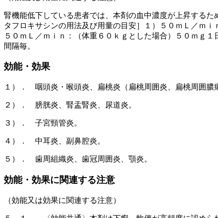
腎機能低下している患者では、本剤の血中濃度が上昇するた
タフロキサシンの用法及び用量の目安］１）５０ｍＬ／ｍｉ
５０ｍＬ／ｍｉｎ：（体重６０ｋｇとした場合）５０ｍｇ１
間隔毎。
効能・効果
１）． 咽頭炎・喉頭炎、扁桃炎（扁桃周囲炎、扁桃周囲膿
２）． 膀胱炎、腎盂腎炎、尿道炎。
３）． 子宮頸管炎。
４）． 中耳炎、副鼻腔炎。
５）． 歯周組織炎、歯冠周囲炎、顎炎。
効能・効果に関連する注意
（効能又は効果に関連する注意）