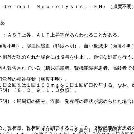
ｉｄｅｒｍａｌ Ｎｅｃｒｏｌｙｓｉｓ：ＴＥＮ）（頻度不明
菌薬
）：ＡＳＴ上昇、ＡＬＴ上昇等があらわれることがある。
頻度不明）、溶血性貧血（頻度不明）、血小板減少（頻度不明
下痢等が認められた場合には投与を中止し、適切な処置を行う
例も報告されている（糖尿病患者、腎機能障害患者、高齢者で
幻覚等の精神症状（頻度不明）。
１日２回又は１回１００ｍｇを１日１回経口投与する。なお、
不明）〔８．２、９．１．３参照〕。
不明）：腱周辺の痛み、浮腫、発赤等の症状が認められた場合
め、投与量、投与間隔を調節すること〔９．２腎機能障害患者
ｒｓａｄｅ ｄｅ ｐｏｉｎｔｅｓを含む）（頻度不明）。