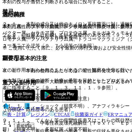
本剤の投与が適切と判断される場合に投与すること。
禁忌
適応菌種
薬剤情報
２．１． 本剤の成分又は他のキノロン系抗菌薬に対し過敏
薬剤写真、用法用量、効能効果や後発品の情報が一度に参照
本剤に感性のブドウ球菌属、レンサ球菌属、肺炎球菌、腸球
バクター属、セラチア属、プロテウス属、モルガネラ・モル
２．２． 妊婦又は妊娠している可能性のある女性〔９．５
一般名、製品名どちらでも検索可能！
ロモナス属、フソバクテリウム属、トラコーマクラミジア（
ューモニエ）。
２．３． 小児等〔９．７小児等の項参照〕。
※ ご使用いただく際に、必ず最新の添付文書および安全性情
副作用
重要な基本的注意
次の副作用があらわれることがあるので、観察を十分に行い
８．１． 本剤の使用にあたっては、耐性菌の発現等を防ぐ
※本製品は疾病の診断・治療・予防を目的としたプログラム
８．２． 大動脈瘤、大動脈解離を引き起こすことがあるの
重大な副作用
者に指導すること〔９．１．３、１１．１．９参照〕。
１１．１． 重大な副作用
（特定の背景を有する患者に関する注意）
１１．１．１． ショック（頻度不明）、アナフィラキシー
ホーム
ノート
（合併症・既往歴等のある患者）
と。
表・計算
レジメン
CTCAE
抗菌薬ガイド
ERマニュ
９．１．１． てんかん等の痙攣性疾患又はこれらの既往歴
１１．１．２． 中毒性表皮壊死融解症（Ｔｏｘｉｃ Ｅｐ
新規登録
群）（頻度不明）、多形紅斑（頻度不明）。
９．１．２． 重症筋無力症の患者：類薬で症状を悪化させ