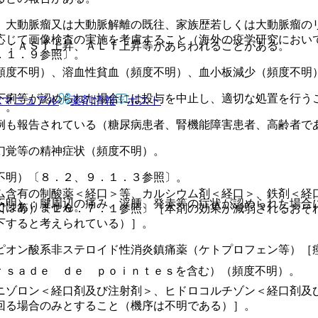
、大動脈瘤又は大動脈解離の既往、家族歴若しくは大動脈瘤の
応じて画像検査の実施を考慮すること（海外の疫学研究におい
）：ＡＳＴ上昇、ＡＬＴ上昇等があらわれることがある。
．１．９参照〕。
頻度不明）、溶血性貧血（頻度不明）、血小板減少（頻度不明
下痢等が認められた場合には投与を中止し、適切な処置を行う
Rマニュアル
薬剤情報
ポスト
〕。
例も報告されている（糖尿病患者、腎機能障害患者、高齢者で
幻覚等の精神症状（頻度不明）。
不明）〔８．２、９．１．３参照〕。
ム含有の制酸薬＜経口＞等、カルシウム剤＜経口＞、鉄剤＜経
不明）：腱周辺の痛み、浮腫、発赤等の症状が認められた場合
ではありません。
口＞等）〔１６．７．１参照〕［本剤の効果が減弱されるおそ
下すると考えられている）］。
ピオン酸系非ステロイド性消炎鎮痛薬（ケトプロフェン等）［
ｒｓａｄｅ ｄｅ ｐｏｉｎｔｅｓを含む）（頻度不明）。
ニゾロン＜経口剤及び注射剤＞、ヒドロコルチゾン＜経口剤及
回る場合のみとすること（機序は不明である）］。