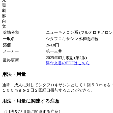
毒
劇
麻
向
覚
薬効分類
ニューキノロン系 (フルオロキノロン
一般名
シタフロキサシン水和物細粒
薬価
264.8
円
メーカー
第一三共
2025年03月改訂(第2版)
最終更新
添付文書のPDFはこちら
用法・用量
通常、成人に対してシタフロキサシンとして１回５０ｍｇを
１００ｍｇを１日２回経口投与することができる。
用法・用量に関連する注意
（用法及び用量に関連する注意）