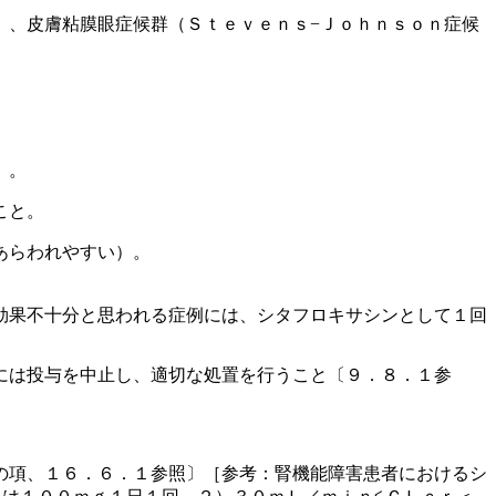
）、皮膚粘膜眼症候群（Ｓｔｅｖｅｎｓ−Ｊｏｈｎｓｏｎ症候
）。
こと。
あらわれやすい）。
効果不十分と思われる症例には、シタフロキサシンとして１回
には投与を中止し、適切な処置を行うこと〔９．８．１参
の項、１６．６．１参照〕［参考：腎機能障害患者におけるシ