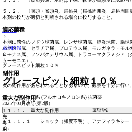
５．１． 〈効能共通〉本剤は下痢、軟便が高頻度に認めら
５．２． 〈咽頭・喉頭炎、扁桃炎（扁桃周囲炎、扁桃周囲
本剤の投与が適切と判断される場合に投与すること。
適応菌種
ホーム
本剤に感性のブドウ球菌属、レンサ球菌属、肺炎球菌、腸球
薬剤情報
バクター属、セラチア属、プロテウス属、モルガネラ・モル
ロモナス属、フソバクテリウム属、トラコーマクラミジア（
ューモニエ）。
グレースビット細粒１０％
副作用
グレースビット細粒１０％
次の副作用があらわれることがあるので、観察を十分に行い
ニューキノロン系 (フルオロキノロン系) 抗菌薬
重大な副作用
2025年03月改訂(第2版)
薬剤情報
１１．１． 重大な副作用
先
１１．１．１． ショック（頻度不明）、アナフィラキシー
毒
と。
劇