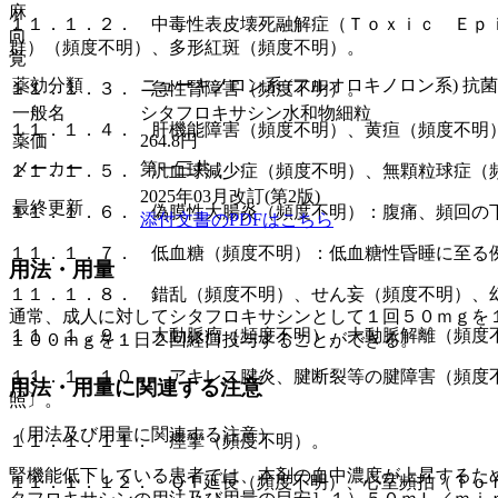
麻
１１．１．２． 中毒性表皮壊死融解症（Ｔｏｘｉｃ Ｅｐ
向
群）（頻度不明）、多形紅斑（頻度不明）。
覚
薬効分類
ニューキノロン系 (フルオロキノロン系) 抗
１１．１．３． 急性腎障害（頻度不明）。
一般名
シタフロキサシン水和物細粒
１１．１．４． 肝機能障害（頻度不明）、黄疸（頻度不明
薬価
264.8
円
メーカー
第一三共
１１．１．５． 汎血球減少症（頻度不明）、無顆粒球症（
2025年03月改訂(第2版)
最終更新
１１．１．６． 偽膜性大腸炎（頻度不明）：腹痛、頻回の
添付文書のPDFはこちら
１１．１．７． 低血糖（頻度不明）：低血糖性昏睡に至る
用法・用量
１１．１．８． 錯乱（頻度不明）、せん妄（頻度不明）、
通常、成人に対してシタフロキサシンとして１回５０ｍｇを
１１．１．９． 大動脈瘤（頻度不明）、大動脈解離（頻度
１００ｍｇを１日２回経口投与することができる。
１１．１．１０． アキレス腱炎、腱断裂等の腱障害（頻度
用法・用量に関連する注意
照〕。
（用法及び用量に関連する注意）
１１．１．１１． 痙攣（頻度不明）。
腎機能低下している患者では、本剤の血中濃度が上昇するた
１１．１．１２． ＱＴ延長（頻度不明）、心室頻拍（Ｔｏ