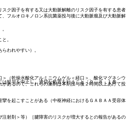
リスク因子を有する又は大動脈解離のリスク因子を有する患者
て、フルオロキノロン系抗菌薬投与後に大動脈瘤及び大動脈解
）。
こと。
あらわれやすい）。
口＞（乾燥水酸化アルミニウムゲル＜経口＞、酸化マグネシウ
には投与を中止し、適切な処置を行うこと〔９．８．１参
れがあるので、これらの薬剤は本剤投与後２時間以上あけて投
痙攣を起こすことがある（中枢神経におけるＧＡＢＡＡ受容体
び注射剤＞等）［腱障害のリスクが増大するとの報告があるの