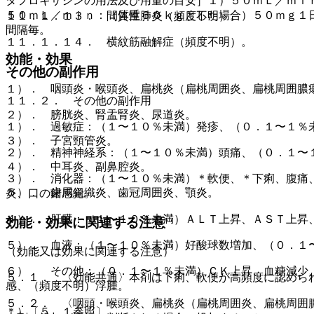
タフロキサシンの用法及び用量の目安］１）５０ｍＬ／ｍｉ
５０ｍＬ／ｍｉｎ：（体重６０ｋｇとした場合）５０ｍｇ１
１１．１．１３． 間質性肺炎（頻度不明）。
間隔毎。
１１．１．１４． 横紋筋融解症（頻度不明）。
効能・効果
その他の副作用
１）． 咽頭炎・喉頭炎、扁桃炎（扁桃周囲炎、扁桃周囲膿
１１．２． その他の副作用
２）． 膀胱炎、腎盂腎炎、尿道炎。
１）． 過敏症：（１〜１０％未満）発疹、（０．１〜１％
３）． 子宮頸管炎。
２）． 精神神経系：（１〜１０％未満）頭痛、（０．１〜
４）． 中耳炎、副鼻腔炎。
３）． 消化器：（１〜１０％未満）＊軟便、＊下痢、腹痛
５）． 歯周組織炎、歯冠周囲炎、顎炎。
炎、口の錯感覚。
４）． 肝臓：（１〜１０％未満）ＡＬＴ上昇、ＡＳＴ上昇
効能・効果に関連する注意
５）． 血液：（１〜１０％未満）好酸球数増加、（０．１
（効能又は効果に関連する注意）
６）． その他：（０．１〜１％未満）ＣＫ上昇、血糖減少
５．１． 〈効能共通〉本剤は下痢、軟便が高頻度に認めら
感、（頻度不明）浮腫。
５．２． 〈咽頭・喉頭炎、扁桃炎（扁桃周囲炎、扁桃周囲
＊）〔５．１参照〕。