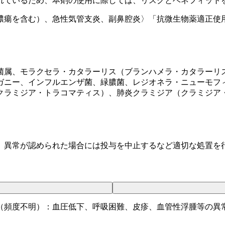
れているため、本剤の使用に際しては、リスクとベネフィット
膿瘍を含む）、急性気管支炎、副鼻腔炎〉「抗微生物薬適正使
菌属、モラクセラ・カタラーリス（ブランハメラ・カタラーリ
ガニー、インフルエンザ菌、緑膿菌、レジオネラ・ニューモフ
クラミジア・トラコマティス）、肺炎クラミジア（クラミジア
、異常が認められた場合には投与を中止するなど適切な処置を
（頻度不明）：血圧低下、呼吸困難、皮疹、血管性浮腫等の異