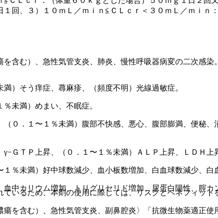
ｎ≦ＣＬｃｒ：（体重６０ｋｇとした場合）５０ｍｇ１日２回又
日１回、３）１０ｍＬ／ｍｉｎ≦ＣＬｃｒ＜３０ｍＬ／ｍｉｎ
瘍を含む）、急性気管支炎、肺炎、慢性呼吸器病変の二次感染
未満）そう痒症、蕁麻疹、（頻度不明）光線過敏症。
１％未満）めまい、不眠症。
、（０．１〜１％未満）腹部不快感、悪心、腹部膨満、便秘、
、γ−ＧＴＰ上昇、（０．１〜１％未満）ＡＬＰ上昇、ＬＤＨ上
〜１％未満）好中球数減少、血小板数増加、白血球数減少、白
、血中カリウム増加、トリグリセリド増加、尿蛋白陽性、腟カ
れているため、本剤の使用に際しては、リスクとベネフィット
膿瘍を含む）、急性気管支炎、副鼻腔炎〉「抗微生物薬適正使