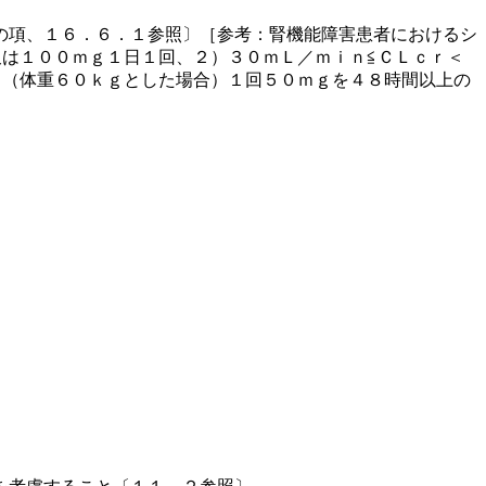
の項、１６．６．１参照〕［参考：腎機能障害患者におけるシ
は１００ｍｇ１日１回、２）３０ｍＬ／ｍｉｎ≦ＣＬｃｒ＜
：（体重６０ｋｇとした場合）１回５０ｍｇを４８時間以上の
。