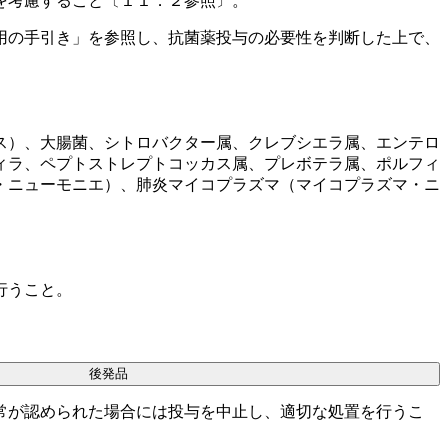
を考慮すること〔１１．２参照〕。
用の手引き」を参照し、抗菌薬投与の必要性を判断した上で、
ス）、大腸菌、シトロバクター属、クレブシエラ属、エンテロ
ィラ、ペプトストレプトコッカス属、プレボテラ属、ポルフィ
・ニューモニエ）、肺炎マイコプラズマ（マイコプラズマ・ニ
行うこと。
後発品
常が認められた場合には投与を中止し、適切な処置を行うこ