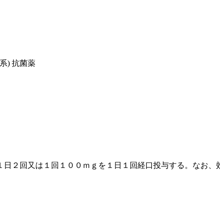
系) 抗菌薬
１日２回又は１回１００ｍｇを１日１回経口投与する。なお、