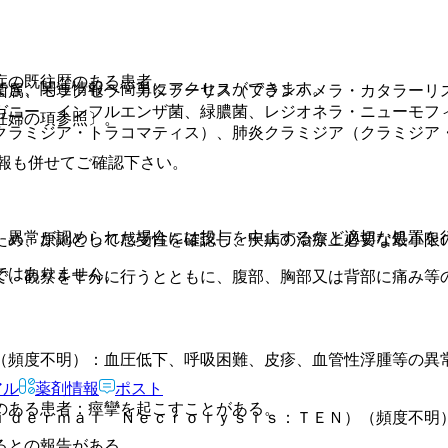
症の既往歴のある患者。
でき、関連情報へ簡単にアクセスができます。
菌属、モラクセラ・カタラーリス（ブランハメラ・カタラーリ
ガニー、インフルエンザ菌、緑膿菌、レジオネラ・ニューモフ
妊婦の項参照〕。
クラミジア・トラコマティス）、肺炎クラミジア（クラミジア
報も併せてご確認下さい。
、異常が認められた場合には投与を中止するなど適切な処置を
ため、原則として感受性を確認し、疾病の治療上必要な最小限
ではありません。
で、観察を十分に行うとともに、腹部、胸部又は背部に痛み等
（頻度不明）：血圧低下、呼吸困難、皮疹、血管性浮腫等の異
アル
薬剤情報
ポスト
のある患者：痙攣を起こすことがある。
ｉｄｅｒｍａｌ Ｎｅｃｒｏｌｙｓｉｓ：ＴＥＮ）（頻度不明
るとの報告がある。