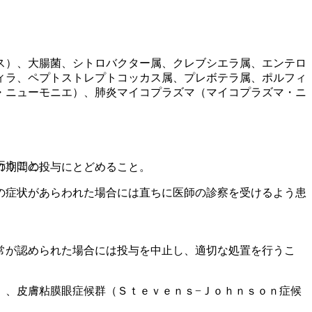
ス）、大腸菌、シトロバクター属、クレブシエラ属、エンテロ
ィラ、ペプトストレプトコッカス属、プレボテラ属、ポルフィ
・ニューモニエ）、肺炎マイコプラズマ（マイコプラズマ・ニ
行うこと。
の期間の投与にとどめること。
の症状があらわれた場合には直ちに医師の診察を受けるよう患
常が認められた場合には投与を中止し、適切な処置を行うこ
）、皮膚粘膜眼症候群（Ｓｔｅｖｅｎｓ−Ｊｏｈｎｓｏｎ症候