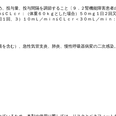
め、投与量、投与間隔を調節すること〔９．２腎機能障害患者
ｎ≦ＣＬｃｒ：（体重６０ｋｇとした場合）５０ｍｇ１日２回又
日１回、３）１０ｍＬ／ｍｉｎ≦ＣＬｃｒ＜３０ｍＬ／ｍｉｎ
瘍を含む）、急性気管支炎、肺炎、慢性呼吸器病変の二次感染