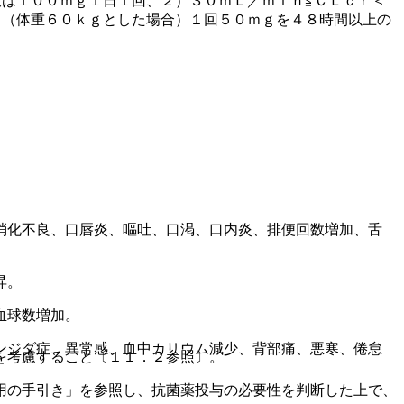
は１００ｍｇ１日１回、２）３０ｍＬ／ｍｉｎ≦ＣＬｃｒ＜
：（体重６０ｋｇとした場合）１回５０ｍｇを４８時間以上の
。
消化不良、口唇炎、嘔吐、口渇、口内炎、排便回数増加、舌
昇。
血球数増加。
ンジダ症、異常感、血中カリウム減少、背部痛、悪寒、倦怠
を考慮すること〔１１．２参照〕。
用の手引き」を参照し、抗菌薬投与の必要性を判断した上で、