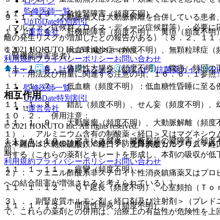
ログイン
監修医師一覧
１１．１．３． 急性腎障害（頻度不明）。
９．１．３． 大動脈瘤又は大動脈解離を合併している患者
UpToDate特別割引
（マルファン症候群／ロイス・ディーツ症候群等）：必要に
運営会社
１１．１．４． 肝機能障害（頻度不明）、黄疸（頻度不明
離の発生リスクが増加したとの報告がある）〔８．２、１１
© 2021 HOKUTO Inc. All rights reserved.
１１．１．５． 汎血球減少症（頻度不明）、無顆粒球症（
（腎機能障害患者）
利用規約
プライバシーポリシー
お問い合わせ
１１．１．６． 偽膜性大腸炎（頻度不明）：腹痛、頻回の
ホーム
表・計算
レジメン
CTCAE
抗菌薬ガイド
E
〔７．用法及び用量に関連する注意の項、１６．６．１参照
１１．１．７． 低血糖（頻度不明）：低血糖性昏睡に至る
監修医師一覧
相互作用
UpToDate特別割引
１１．１．８． 錯乱（頻度不明）、せん妄（頻度不明）、
運営会社
１０．２． 併用注意：
１１．１．９． 大動脈瘤（頻度不明）、大動脈解離（頻度
© 2021 HOKUTO Inc. All rights reserved.
１）． アルミニウム含有の制酸薬＜経口＞又はマグネシウ
１１．１．１０． アキレス腱炎、腱断裂等の腱障害（頻度
※本製品は疾病の診断・治療・予防を目的としたプログラム
ム＜経口＞、乾燥硫酸鉄＜経口＞、沈降炭酸カルシウム＜経
照〕。
与する（これらの薬剤とキレートを形成し、本剤の吸収が低
利用規約
プライバシーポリシー
お問い合わせ
１１．１．１１． 痙攣（頻度不明）。
２）． フェニル酢酸系非ステロイド性消炎鎮痛薬又はプロ
への結合阻害が増強されると考えられている）］。
１１．１．１２． ＱＴ延長（頻度不明）、心室頻拍（Ｔｏ
３）． 副腎皮質ホルモン剤＜経口剤及び注射剤＞（プレド
１１．１．１３． 間質性肺炎（頻度不明）。
で、これらの薬剤との併用は、治療上の有益性が危険性を上