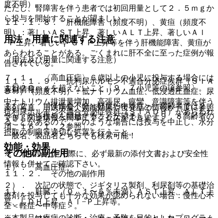
度不明）。
ただし、腎障害を伴う患者では初回用量として２．５ｍｇか
ら投与を開始することが望ましい。
１１．１．８． 肝機能障害（頻度不明）、黄疸（頻度不
明）：著しいＡＳＴ上昇、著しいＡＬＴ上昇、著しいＡｌ
用法・用量に関連する注意
−Ｐ上昇、著しいγ−ＧＴＰ上昇等を伴う肝機能障害、黄疸が
あらわれることがある。ごくまれに肝不全に至った症例が報
（用法及び用量に関連する注意）
告されている。
７．１． 〈高血圧症〉６歳以上の小児に投与する場合には
１１．１．９． 抗利尿ホルモン不適合分泌症候群（ＳＩＡ
１日２０ｍｇを超えないこと〔９．７小児等の項参照〕。
薬剤情報
ＤＨ）（頻度不明）：低ナトリウム血症、低浸透圧血症、尿
中ナトリウム排泄量増加、高張尿、痙攣、意識障害等を伴う
７．２． 〈慢性心不全＜軽症〜中等症＞〉高齢者では２．
薬剤写真、用法用量、効能効果や後発品の情報が一度に参照
抗利尿ホルモン不適合分泌症候群（ＳＩＡＤＨ）があらわれ
５ｍｇから投与を開始することが望ましい〔９．８高齢者の
でき、関連情報へ簡単にアクセスができます。
ることがあるので、このような場合には投与を中止し、水分
項、１６．１．２参照〕。
摂取の制限等適切な処置を行うこと。
一般名、製品名どちらでも検索可能！
効能・効果
その他の副作用
※ ご使用いただく際に、必ず最新の添付文書および安全性
情報も併せてご確認下さい。
１）． 高血圧症。
１１．２． その他の副作用
２）． 次記の状態で、ジギタリス製剤、利尿剤等の基礎治
１）． 肝臓：（０．１〜５％未満）ＡＳＴ上昇、ＡＬＴ上
療剤を投与しても十分な効果が認められない場合：慢性心不
昇、ＬＤＨ上昇、Ａｌ−Ｐ上昇等。
全＜軽症〜中等症＞。
※本製品は疾病の診断・治療・予防を目的としたプログラム