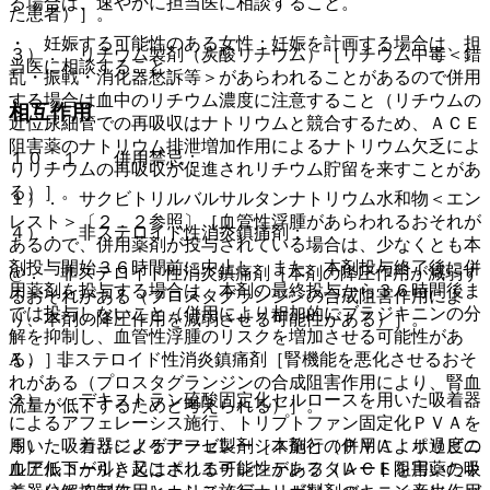
る場合は、速やかに担当医に相談すること。
た患者）］。
・ 妊娠する可能性のある女性：妊娠を計画する場合は、担
３）． リチウム製剤（炭酸リチウム）［リチウム中毒＜錯
当医に相談すること。
乱・振戦・消化器愁訴等＞があらわれることがあるので併用
する場合は血中のリチウム濃度に注意すること（リチウムの
相互作用
近位尿細管での再吸収はナトリウムと競合するため、ＡＣＥ
阻害薬のナトリウム排泄増加作用によるナトリウム欠乏によ
１０．１． 併用禁忌：
りリチウムの再吸収が促進されリチウム貯留を来すことがあ
る）］。
１）． サクビトリルバルサルタンナトリウム水和物＜エン
レスト＞〔２．２参照〕［血管性浮腫があらわれるおそれが
４）． 非ステロイド性消炎鎮痛剤：
あるので、併用薬剤が投与されている場合は、少なくとも本
剤投与開始３６時間前に中止し、また、本剤投与終了後に併
@． 非ステロイド性消炎鎮痛剤［本剤の降圧作用が減弱す
用薬剤を投与する場合は、本剤の最終投与から３６時間後ま
るおそれがある（プロスタグランジンの合成阻害作用によ
では投与しないこと（併用により相加的にブラジキニンの分
り、本剤の降圧作用を減弱させる可能性がある）］。
解を抑制し、血管性浮腫のリスクを増加させる可能性があ
る）］。
A． 非ステロイド性消炎鎮痛剤［腎機能を悪化させるおそ
れがある（プロスタグランジンの合成阻害作用により、腎血
２）． デキストラン硫酸固定化セルロースを用いた吸着器
流量が低下するためと考えられる）］。
によるアフェレーシス施行、トリプトファン固定化ＰＶＡを
用いた吸着器によるアフェレーシス施行（ＰＶＡ：ポリビニ
５）． カリジノゲナーゼ製剤［本剤との併用により過度の
ルアルコール）又はポリエチレンテレフタレートを用いた吸
血圧低下が引き起こされる可能性がある（ＡＣＥ阻害薬のキ