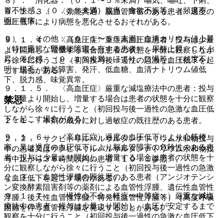
８）． 消化器：（０．１〜５％未満）嘔気、嘔吐、下痢、
胃不快感、（０．１％未満）腹痛、食欲不振等、（頻度不
９．１．３． 〈効能共通〉脳血管障害のある患者：過度の
明）胃痛。
血圧低下により病態を悪化させるおそれがある。
９）． その他：（０．１〜５％未満）血清カリウム値上昇
９．１．４． 〈高血圧症〉重症高血圧症患者：投与は少量
（特に重篤な腎機能障害を有する患者）、尿酸上昇、ＣＫ上
より開始し、増量する場合は患者の状態を十分に観察しなが
昇、倦怠感、（０．１％未満）ほてり、口渇等、（頻度不
ら徐々に行うこと（初回投与後一過性の急激な血圧低下を起
明）脱毛、勃起障害、発汗、低血糖、血清ナトリウム値低
こす場合がある）。
下、脱力感、味覚異常。
９．１．５． 〈高血圧症〉厳重な減塩療法中の患者：投与
は少量より開始し、増量する場合は患者の状態を十分に観察
禁忌
しながら徐々に行うこと（初回投与後一過性の急激な血圧低
下を起こす場合がある）。
２．１． 本剤の成分に対し過敏症の既往歴のある患者。
９．１．６． 〈高血圧症〉過度の血圧低下により心筋梗
２．２． サクビトリルバルサルタンナトリウム水和物投与
塞、又は過度の血圧低下により脳血管障害の危険性のある患
中の患者又はサクビトリルバルサルタンナトリウム水和物投
者：投与は少量より開始し、増量する場合は患者の状態を十
与中止から３６時間以内の患者〔１０．１参照〕。
分に観察しながら徐々に行うこと（初回投与後一過性の急激
２．３． 血管性浮腫の既往歴のある患者（アンジオテンシ
な血圧低下を起こす場合がある）。
ン変換酵素阻害剤等の薬剤による血管性浮腫、遺伝性血管性
９．１．７． 〈慢性心不全＜軽症〜中等症＞〉厳重な減塩
浮腫、後天性血管性浮腫、特発性血管性浮腫等）［高度呼吸
療法中の患者：投与は少量より開始し、血圧が安定するまで
困難を伴う血管性浮腫を発現することがある］。
観察を十分に行うこと（初回投与後一過性の急激な血圧低下