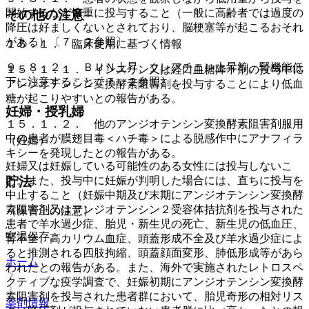
開始するなど慎重に投与すること（一般に高齢者では過度の
その他の注意
降圧は好ましくないとされており、脳梗塞等が起こるおそれ
がある）〔７．２参照〕。
１５．１． 臨床使用に基づく情報
９．８．２． ＢＵＮ上昇、クレアチニン上昇等、腎機能低
１５．１．１． インスリン又は経口血糖降下剤の投与中に
下に注意すること〔７．２参照〕。
アンジオテンシン変換酵素阻害剤を投与することにより低血
糖が起こりやすいとの報告がある。
妊婦・授乳婦
１５．１．２． 他のアンジオテンシン変換酵素阻害剤服用
中の患者が膜翅目毒＜ハチ毒＞による脱感作中にアナフィラ
（妊婦）
キシーを発現したとの報告がある。
妊婦又は妊娠している可能性のある女性には投与しないこ
と。また、投与中に妊娠が判明した場合には、直ちに投与を
貯法
中止すること（妊娠中期及び末期にアンジオテンシン変換酵
素阻害剤又はアンジオテンシン２受容体拮抗剤を投与された
（保管上の注意）
患者で羊水過少症、胎児・新生児の死亡、新生児の低血圧、
室温保存。
腎不全、高カリウム血症、頭蓋形成不全及び羊水過少症によ
ると推測される四肢拘縮、頭蓋顔面変形、肺低形成等があら
ホーム
われたとの報告がある。また、海外で実施されたレトロスペ
クティブな疫学調査で、妊娠初期にアンジオテンシン変換酵
素阻害剤を投与された患者群において、胎児奇形の相対リス
薬剤情報