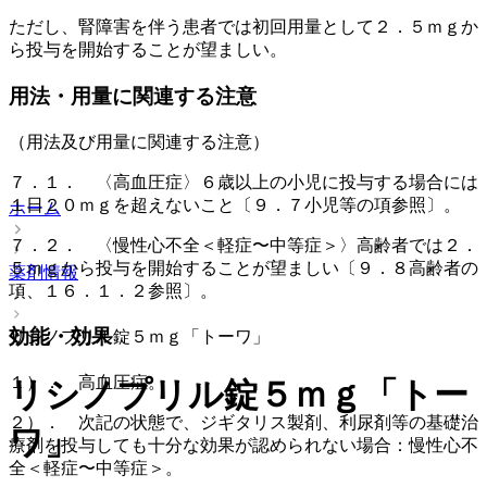
ただし、腎障害を伴う患者では初回用量として２．５ｍｇか
ら投与を開始することが望ましい。
用法・用量に関連する注意
（用法及び用量に関連する注意）
７．１． 〈高血圧症〉６歳以上の小児に投与する場合には
１日２０ｍｇを超えないこと〔９．７小児等の項参照〕。
ホーム
７．２． 〈慢性心不全＜軽症〜中等症＞〉高齢者では２．
５ｍｇから投与を開始することが望ましい〔９．８高齢者の
薬剤情報
項、１６．１．２参照〕。
効能・効果
リシノプリル錠５ｍｇ「トーワ」
１）． 高血圧症。
リシノプリル錠５ｍｇ「トー
２）． 次記の状態で、ジギタリス製剤、利尿剤等の基礎治
ワ」
療剤を投与しても十分な効果が認められない場合：慢性心不
全＜軽症〜中等症＞。