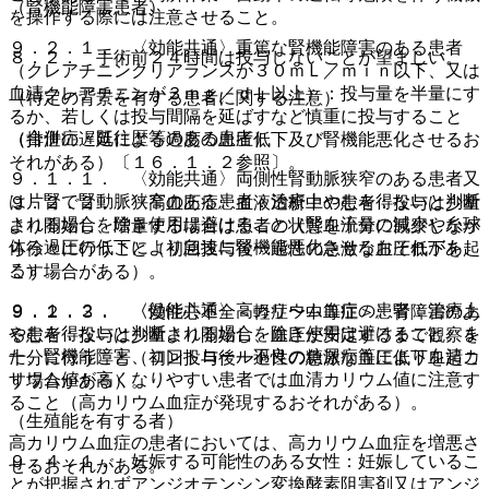
（腎機能障害患者）
を操作する際には注意させること。
９．２．１． 〈効能共通〉重篤な腎機能障害のある患者
８．２． 手術前２４時間は投与しないことが望ましい。
（クレアチニンクリアランスが３０ｍＬ／ｍｉｎ以下、又は
血清クレアチニンが３ｍｇ／ｄＬ以上）：投与量を半量にす
（特定の背景を有する患者に関する注意）
るか、若しくは投与間隔を延ばすなど慎重に投与すること
（合併症・既往歴等のある患者）
（排泄の遅延による過度の血圧低下及び腎機能悪化させるお
それがある）〔１６．１．２参照〕。
９．１．１． 〈効能共通〉両側性腎動脈狭窄のある患者又
は片腎で腎動脈狭窄のある患者：治療上やむを得ないと判断
９．２．２． 〈高血圧症〉血液透析中の患者：投与は少量
される場合を除き使用は避けること（腎血流量の減少や糸球
より開始し、増量する場合は患者の状態を十分に観察しなが
体ろ過圧の低下により急速に腎機能悪化させるおそれがあ
ら徐々に行うこと（初回投与後一過性の急激な血圧低下を起
る）。
こす場合がある）。
９．１．２． 〈効能共通〉高カリウム血症の患者：治療上
９．２．３． 〈慢性心不全＜軽症〜中等症＞〉腎障害のあ
やむを得ないと判断される場合を除き使用は避けること。ま
る患者：投与は少量より開始し、血圧が安定するまで観察を
た、腎機能障害、コントロール不良の糖尿病等により血清カ
十分に行うこと（初回投与後一過性の急激な血圧低下を起こ
リウム値が高くなりやすい患者では血清カリウム値に注意す
す場合がある）。
ること（高カリウム血症が発現するおそれがある）。
（生殖能を有する者）
高カリウム血症の患者においては、高カリウム血症を増悪さ
９．４．１． 妊娠する可能性のある女性：妊娠しているこ
せるおそれがある。
とが把握されずアンジオテンシン変換酵素阻害剤又はアンジ