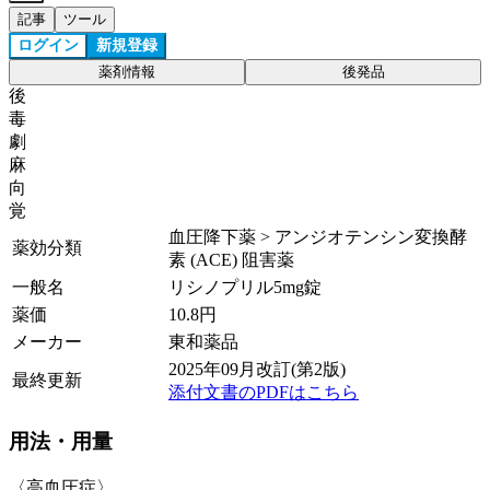
記事
ツール
ログイン
新規登録
薬剤情報
後発品
後
毒
劇
麻
向
覚
血圧降下薬 > アンジオテンシン変換酵
薬効分類
素 (ACE) 阻害薬
一般名
リシノプリル5mg錠
薬価
10.8
円
メーカー
東和薬品
2025年09月改訂(第2版)
最終更新
添付文書のPDFはこちら
用法・用量
〈高血圧症〉