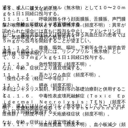
通常、成人にはリシノプリル（無水物）として１０〜２０ｍ
１１．１． 重大な副作用
ｇを１日１回経口投与する。
１１．１．１． 呼吸困難を伴う顔面腫脹、舌腫脹、声門腫
なお、年齢、症状により適宜増減する。
脹、喉頭腫脹を症状とする血管性浮腫（頻度不明）：異常が
認められた場合には直ちに投与を中止し、アドレナリン注
ただし、重症高血圧症又は腎障害を伴う高血圧症の患者では
射、気道確保など適切な処置を行うこと。
５ｍｇから投与を開始することが望ましい。
１１．１．２． 腹痛、嘔気、嘔吐、下痢等を伴う腸管血管
通常、６歳以上の小児には、リシノプリル（無水物）とし
性浮腫（頻度不明）。
て、０．０７ｍｇ／ｋｇを１日１回経口投与する。
１１．１．３． 急性腎障害（頻度不明）。
なお、年齢、症状により適宜増減する。
１１．１．４． 高カリウム血症（頻度不明）。
〈慢性心不全（軽症〜中等症）〉
１１．１．５． 膵炎（頻度不明）。
本剤はジギタリス製剤、利尿剤等の基礎治療剤と併用するこ
と。
１１．１．６． 中毒性表皮壊死融解症（Ｔｏｘｉｃ Ｅｐ
ｉｄｅｒｍａｌ Ｎｅｃｒｏｌｙｓｉｓ：ＴＥＮ）（頻度不
通常、成人にはリシノプリル（無水物）として５〜１０ｍｇ
明）、皮膚粘膜眼症候群（Ｓｔｅｖｅｎｓ−Ｊｏｈｎｓｏｎ
を１日１回経口投与する。
症候群）（頻度不明）、天疱瘡様症状（頻度不明）。
なお、年齢、症状により適宜増減する。
１１．１．７． 溶血性貧血（頻度不明）、血小板減少（頻