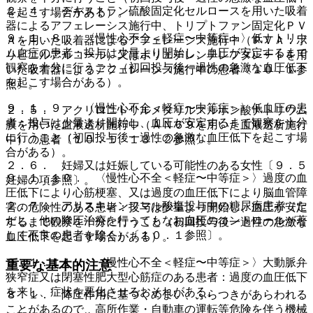
２．４． デキストラン硫酸固定化セルロースを用いた吸着
を起こす場合がある）。
器によるアフェレーシス施行中、トリプトファン固定化ＰＶ
９．１．８． 〈慢性心不全＜軽症〜中等症＞〉低ナトリウ
Ａを用いた吸着器によるアフェレーシス施行中（ＰＶＡ：ポ
ム血症の患者：投与は少量より開始し、血圧が安定するまで
リビニルアルコール）又はポリエチレンテレフタレートを用
観察を十分に行うこと（初回投与後一過性の急激な血圧低下
いた吸着器によるアフェレーシス施行中の患者〔１０．１参
を起こす場合がある）。
照〕。
９．１．９． 〈慢性心不全＜軽症〜中等症＞〉低血圧の患
２．５． アクリロニトリルメタリルスルホン酸ナトリウム
者：投与は少量より開始し、血圧が安定するまで観察を十分
膜を用いた血液透析施行中（ＡＮ６９を用いた血液透析施行
に行うこと（初回投与後一過性の急激な血圧低下を起こす場
中）の患者〔１０．１、１３．２参照〕。
合がある）。
２．６． 妊婦又は妊娠している可能性のある女性〔９．５
９．１．１０． 〈慢性心不全＜軽症〜中等症＞〉過度の血
妊婦の項参照〕。
圧低下により心筋梗塞、又は過度の血圧低下により脳血管障
２．７． アリスキレンフマル酸塩投与中の糖尿病患者（た
害の危険性のある患者：投与は少量より開始し、血圧が安定
だし、他の降圧治療を行ってもなお血圧のコントロールが著
するまで観察を十分に行うこと（初回投与後一過性の急激な
しく不良の患者を除く）〔１０．１参照〕。
血圧低下を起こす場合がある）。
９．１．１１． 〈慢性心不全＜軽症〜中等症＞〉大動脈弁
重要な基本的注意
狭窄症又は閉塞性肥大型心筋症のある患者：過度の血圧低下
を来し、症状を悪化させるおそれがある。
８．１． 降圧作用に基づくめまい、ふらつきがあらわれる
ことがあるので、高所作業・自動車の運転等危険を伴う機械