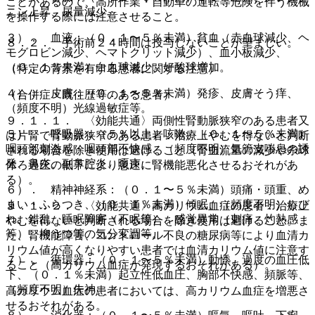
ことがあるので、高所作業・自動車の運転等危険を伴う機械
ニン上昇、尿量減少。
を操作する際には注意させること。
３）． 血液：（０．１〜５％未満）貧血（赤血球減少、ヘ
８．２． 手術前２４時間は投与しないことが望ましい。
モグロビン減少、ヘマトクリット減少）、血小板減少、
（０．１％未満）白血球減少、好酸球増加。
（特定の背景を有する患者に関する注意）
４）． 皮膚：（０．１〜５％未満）発疹、皮膚そう痒、
（合併症・既往歴等のある患者）
（頻度不明）光線過敏症等。
９．１．１． 〈効能共通〉両側性腎動脈狭窄のある患者又
５）． 呼吸器：（５％以上）咳嗽、（０．１〜５％未満）
は片腎で腎動脈狭窄のある患者：治療上やむを得ないと判断
咽頭部刺激感・咽頭部不快感、（頻度不明）気管支喘息の誘
される場合を除き使用は避けること（腎血流量の減少や糸球
発、鼻炎、副鼻腔炎、嗄声。
体ろ過圧の低下により急速に腎機能悪化させるおそれがあ
る）。
６）． 精神神経系：（０．１〜５％未満）頭痛・頭重、め
まい・ふらつき、（０．１％未満）傾眠、（頻度不明）しび
９．１．２． 〈効能共通〉高カリウム血症の患者：治療上
れ、錯乱、睡眠障害（不眠等）、感覚異常（刺痛、灼熱感
やむを得ないと判断される場合を除き使用は避けること。ま
等）、抑うつ等の気分変調等。
た、腎機能障害、コントロール不良の糖尿病等により血清カ
リウム値が高くなりやすい患者では血清カリウム値に注意す
７）． 循環器：（０．１〜５％未満）動悸、過度の血圧低
ること（高カリウム血症が発現するおそれがある）。
下、（０．１％未満）起立性低血圧、胸部不快感、頻脈等、
（頻度不明）失神。
高カリウム血症の患者においては、高カリウム血症を増悪さ
せるおそれがある。