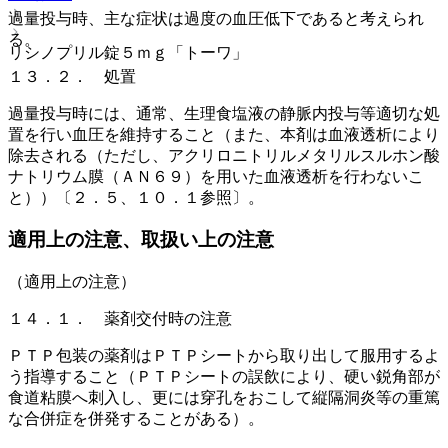
過量投与時、主な症状は過度の血圧低下であると考えられ
る。
リシノプリル錠５ｍｇ「トーワ」
１３．２． 処置
過量投与時には、通常、生理食塩液の静脈内投与等適切な処
置を行い血圧を維持すること（また、本剤は血液透析により
除去される（ただし、アクリロニトリルメタリルスルホン酸
ナトリウム膜（ＡＮ６９）を用いた血液透析を行わないこ
と））〔２．５、１０．１参照〕。
適用上の注意、取扱い上の注意
（適用上の注意）
１４．１． 薬剤交付時の注意
ＰＴＰ包装の薬剤はＰＴＰシートから取り出して服用するよ
う指導すること（ＰＴＰシートの誤飲により、硬い鋭角部が
食道粘膜へ刺入し、更には穿孔をおこして縦隔洞炎等の重篤
な合併症を併発することがある）。