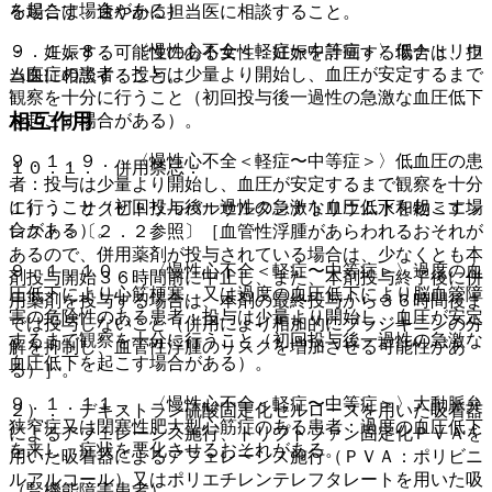
を起こす場合がある）。
る場合は、速やかに担当医に相談すること。
９．１．８． 〈慢性心不全＜軽症〜中等症＞〉低ナトリウ
・ 妊娠する可能性のある女性：妊娠を計画する場合は、担
ム血症の患者：投与は少量より開始し、血圧が安定するまで
当医に相談すること。
観察を十分に行うこと（初回投与後一過性の急激な血圧低下
相互作用
を起こす場合がある）。
９．１．９． 〈慢性心不全＜軽症〜中等症＞〉低血圧の患
１０．１． 併用禁忌：
者：投与は少量より開始し、血圧が安定するまで観察を十分
に行うこと（初回投与後一過性の急激な血圧低下を起こす場
１）． サクビトリルバルサルタンナトリウム水和物＜エン
合がある）。
レスト＞〔２．２参照〕［血管性浮腫があらわれるおそれが
あるので、併用薬剤が投与されている場合は、少なくとも本
９．１．１０． 〈慢性心不全＜軽症〜中等症＞〉過度の血
剤投与開始３６時間前に中止し、また、本剤投与終了後に併
圧低下により心筋梗塞、又は過度の血圧低下により脳血管障
用薬剤を投与する場合は、本剤の最終投与から３６時間後ま
害の危険性のある患者：投与は少量より開始し、血圧が安定
では投与しないこと（併用により相加的にブラジキニンの分
するまで観察を十分に行うこと（初回投与後一過性の急激な
解を抑制し、血管性浮腫のリスクを増加させる可能性があ
血圧低下を起こす場合がある）。
る）］。
９．１．１１． 〈慢性心不全＜軽症〜中等症＞〉大動脈弁
２）． デキストラン硫酸固定化セルロースを用いた吸着器
狭窄症又は閉塞性肥大型心筋症のある患者：過度の血圧低下
によるアフェレーシス施行、トリプトファン固定化ＰＶＡを
を来し、症状を悪化させるおそれがある。
用いた吸着器によるアフェレーシス施行（ＰＶＡ：ポリビニ
ルアルコール）又はポリエチレンテレフタレートを用いた吸
（腎機能障害患者）