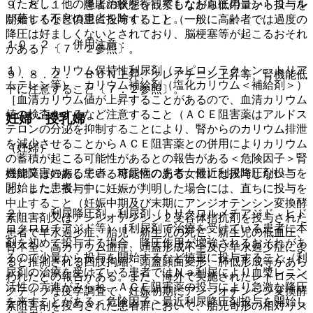
（ただし、他の降圧治療を行ってもなお血圧のコントロール
９．８．１． 患者の状態を観察しながら低用量から投与を
が著しく不良の患者を除く））］。
開始するなど慎重に投与すること（一般に高齢者では過度の
降圧は好ましくないとされており、脳梗塞等が起こるおそれ
１０．２． 併用注意：
がある）〔７．２参照〕。
１）． カリウム保持性利尿剤（スピロノラクトン、トリア
９．８．２． ＢＵＮ上昇、クレアチニン上昇等、腎機能低
ムテレン等）、カリウム補給剤（塩化カリウム＜補給剤＞）
下に注意すること〔７．２参照〕。
［血清カリウム値が上昇することがあるので、血清カリウム
値の検査をするなど注意すること（ＡＣＥ阻害薬はアルドス
妊婦・授乳婦
テロンの分泌を抑制することにより、腎からのカリウム排泄
を減少させることからＡＣＥ阻害薬との併用によりカリウム
（妊婦）
の蓄積が起こる可能性があるとの報告がある＜危険因子＞腎
機能障害のある患者、糖尿病の患者、最近利尿降圧剤投与を
妊婦又は妊娠している可能性のある女性には投与しないこ
開始した患者）］。
と。また、投与中に妊娠が判明した場合には、直ちに投与を
中止すること（妊娠中期及び末期にアンジオテンシン変換酵
２）． 利尿降圧剤、利尿剤（トリクロルメチアジド、ヒド
素阻害剤又はアンジオテンシン２受容体拮抗剤を投与された
ロクロロチアジド等）［利尿剤で治療を受けている患者に本
患者で羊水過少症、胎児・新生児の死亡、新生児の低血圧、
剤を初めて投与する場合、降圧作用が増強されるおそれがあ
腎不全、高カリウム血症、頭蓋形成不全及び羊水過少症によ
るので少量から投与を開始するなど慎重に投与すること（利
ると推測される四肢拘縮、頭蓋顔面変形、肺低形成等があら
尿剤の治療を受けている患者ではＮａ利尿により血漿レニン
われたとの報告がある。また、海外で実施されたレトロスペ
活性の亢進がみられ、ＡＣＥ阻害薬の投与により急激な降圧
クティブな疫学調査で、妊娠初期にアンジオテンシン変換酵
を来すことがある＜危険因子＞最近利尿降圧剤投与を開始し
素阻害剤を投与された患者群において、胎児奇形の相対リス