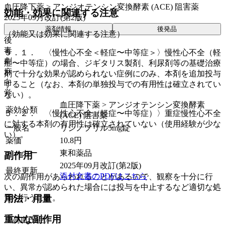
血圧降下薬 > アンジオテンシン変換酵素 (ACE) 阻害薬
効能・効果に関連する注意
2025年09月改訂(第2版)
薬剤情報
後発品
（効能又は効果に関連する注意）
後
毒
５．１． 〈慢性心不全＜軽症〜中等症＞〉慢性心不全（軽
劇
症〜中等症）の場合、ジギタリス製剤、利尿剤等の基礎治療
麻
剤で十分な効果が認められない症例にのみ、本剤を追加投与
向
すること（なお、本剤の単独投与での有用性は確立されてい
覚
ない）。
血圧降下薬 > アンジオテンシン変換酵素
薬効分類
５．２． 〈慢性心不全（軽症〜中等症）〉重症慢性心不全
(ACE) 阻害薬
に対する本剤の有用性は確立されていない（使用経験が少な
一般名
リシノプリル5mg錠
い）。
薬価
10.8
円
メーカー
東和薬品
副作用
2025年09月改訂(第2版)
最終更新
添付文書のPDFはこちら
次の副作用があらわれることがあるので、観察を十分に行
い、異常が認められた場合には投与を中止するなど適切な処
置を行うこと。
用法・用量
重大な副作用
〈高血圧症〉