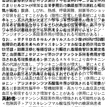
着器によるアフェレーシス施行＜リポソーバー、イムソーバ
ニン分解抑制作用とカリジノゲナーゼ製剤のキニン産生作用
ＴＲ、セルソーバ＞〔２．４参照〕［血圧低下、潮紅、嘔
により、キニンが増加し血管平滑筋の弛緩が増強される可能
気・嘔吐、腹痛、しびれ、熱感、呼吸困難、頻脈等のショッ
性がある）］。
ク症状を起こすことがある（陰性に荷電した吸着材により血
６）． アリスキレンフマル酸塩［腎機能障害、高カリウム
中キニン系の代謝が亢進し、ブラジキニン産生が増大し、更
血症及び低血圧を起こすおそれがあるので腎機能、血清カリ
にＡＣＥ阻害薬はブラジキニンの代謝を阻害するため、ブラ
ウム値及び血圧を十分に観察すること（併用によりレニン・
ジキニンの蓄積が起こるとの考えが報告されている）］。
アンジオテンシン系阻害作用が増強される可能性がある）。
３）． アクリロニトリルメタリルスルホン酸ナトリウム膜
なお、ｅＧＦＲが６０ｍＬ／ｍｉｎ／１．７３u未満の腎機
を用いた透析＜ＡＮ６９＞〔２．５、１３．２参照〕［血管
能障害のある患者へのアリスキレンフマル酸塩との併用につ
性浮腫＜顔面浮腫・喉頭浮腫＞、嘔吐、腹部痙攣、気管支痙
いては、治療上やむを得ないと判断される場合を除き避ける
攣、血圧低下、チアノーゼ等のアナフィラキシーを発現する
こと（併用によりレニン・アンジオテンシン系阻害作用が増
ことがある（多価イオン体であるＡＮ６９により血中キニン
強される可能性がある）］。
系の代謝が亢進し、ブラジキニン産生が増大し、更にＡＣＥ
７）． アンジオテンシン２受容体拮抗剤［腎機能障害、高
阻害薬はブラジキニンの代謝を阻害するため、ブラジキニン
カリウム血症及び低血圧を起こすおそれがあるので腎機能、
の蓄積が起こるとの考えが報告されている）］。
血清カリウム値及び血圧を十分に観察すること（併用により
４）． アリスキレンフマル酸塩＜ラジレス＞〔２．７参
レニン・アンジオテンシン系阻害作用が増強される可能性が
照〕［非致死性脳卒中・腎機能障害・高カリウム血症及び低
ある）］。
血圧を発現するリスク増加することがある（併用によりレニ
高齢者
ン・アンジオテンシン系阻害作用が増強される可能性がある
＜危険因子＞アリスキレンフマル酸塩投与中の糖尿病患者