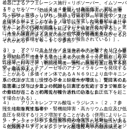
着器によるアフェレーシス施行＜リポソーバー、イムソーバ
ＴＲ、セルソーバ＞〔２．４参照〕［血圧低下、潮紅、嘔
９．２．１． 〈効能共通〉重篤な腎機能障害のある患者
気・嘔吐、腹痛、しびれ、熱感、呼吸困難、頻脈等のショッ
（クレアチニンクリアランスが３０ｍＬ／ｍｉｎ以下、又は
ク症状を起こすことがある（陰性に荷電した吸着材により血
血清クレアチニンが３ｍｇ／ｄＬ以上）：投与量を半量にす
中キニン系の代謝が亢進し、ブラジキニン産生が増大し、更
るか、若しくは投与間隔を延ばすなど慎重に投与すること
にＡＣＥ阻害薬はブラジキニンの代謝を阻害するため、ブラ
（排泄の遅延による過度の血圧低下及び腎機能悪化させるお
ジキニンの蓄積が起こるとの考えが報告されている）］。
それがある）〔１６．１．２参照〕。
３）． アクリロニトリルメタリルスルホン酸ナトリウム膜
９．２．２． 〈高血圧症〉血液透析中の患者：投与は少量
を用いた透析＜ＡＮ６９＞〔２．５、１３．２参照〕［血管
より開始し、増量する場合は患者の状態を十分に観察しなが
性浮腫＜顔面浮腫・喉頭浮腫＞、嘔吐、腹部痙攣、気管支痙
ら徐々に行うこと（初回投与後一過性の急激な血圧低下を起
攣、血圧低下、チアノーゼ等のアナフィラキシーを発現する
こす場合がある）。
ことがある（多価イオン体であるＡＮ６９により血中キニン
９．２．３． 〈慢性心不全＜軽症〜中等症＞〉腎障害のあ
系の代謝が亢進し、ブラジキニン産生が増大し、更にＡＣＥ
る患者：投与は少量より開始し、血圧が安定するまで観察を
阻害薬はブラジキニンの代謝を阻害するため、ブラジキニン
十分に行うこと（初回投与後一過性の急激な血圧低下を起こ
の蓄積が起こるとの考えが報告されている）］。
す場合がある）。
４）． アリスキレンフマル酸塩＜ラジレス＞〔２．７参
（生殖能を有する者）
照〕［非致死性脳卒中・腎機能障害・高カリウム血症及び低
血圧を発現するリスク増加することがある（併用によりレニ
９．４．１． 妊娠する可能性のある女性：妊娠しているこ
ン・アンジオテンシン系阻害作用が増強される可能性がある
とが把握されずアンジオテンシン変換酵素阻害剤又はアンジ
＜危険因子＞アリスキレンフマル酸塩投与中の糖尿病患者