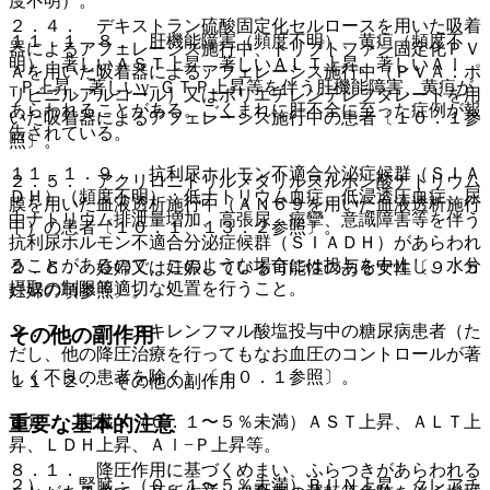
度不明）。
２．４． デキストラン硫酸固定化セルロースを用いた吸着
１１．１．８． 肝機能障害（頻度不明）、黄疸（頻度不
器によるアフェレーシス施行中、トリプトファン固定化ＰＶ
明）：著しいＡＳＴ上昇、著しいＡＬＴ上昇、著しいＡｌ
Ａを用いた吸着器によるアフェレーシス施行中（ＰＶＡ：ポ
−Ｐ上昇、著しいγ−ＧＴＰ上昇等を伴う肝機能障害、黄疸が
リビニルアルコール）又はポリエチレンテレフタレートを用
あらわれることがある。ごくまれに肝不全に至った症例が報
いた吸着器によるアフェレーシス施行中の患者〔１０．１参
告されている。
照〕。
１１．１．９． 抗利尿ホルモン不適合分泌症候群（ＳＩＡ
２．５． アクリロニトリルメタリルスルホン酸ナトリウム
ＤＨ）（頻度不明）：低ナトリウム血症、低浸透圧血症、尿
膜を用いた血液透析施行中（ＡＮ６９を用いた血液透析施行
中ナトリウム排泄量増加、高張尿、痙攣、意識障害等を伴う
中）の患者〔１０．１、１３．２参照〕。
抗利尿ホルモン不適合分泌症候群（ＳＩＡＤＨ）があらわれ
ることがあるので、このような場合には投与を中止し、水分
２．６． 妊婦又は妊娠している可能性のある女性〔９．５
摂取の制限等適切な処置を行うこと。
妊婦の項参照〕。
２．７． アリスキレンフマル酸塩投与中の糖尿病患者（た
その他の副作用
だし、他の降圧治療を行ってもなお血圧のコントロールが著
しく不良の患者を除く）〔１０．１参照〕。
１１．２． その他の副作用
１）． 肝臓：（０．１〜５％未満）ＡＳＴ上昇、ＡＬＴ上
重要な基本的注意
昇、ＬＤＨ上昇、Ａｌ−Ｐ上昇等。
８．１． 降圧作用に基づくめまい、ふらつきがあらわれる
２）． 腎臓：（０．１〜５％未満）ＢＵＮ上昇、クレアチ