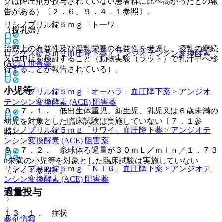
クは降圧剤が投与されていない患者群に比べ高かったとの報
告がある）〔２．６、９．４．１参照〕。
リシノプリル錠５ｍｇ「トーワ」
（授乳婦）
治療上の有益性及び母乳栄養の有益性を考慮し、授乳の継続
ロンゲス錠５ｍｇ
血圧降下薬 > アンジオテンシン変換酵素
又は中止を検討すること（動物実験（ラット）で乳汁中へ移
(ACE) 阻害薬
行することが報告されている）。
小児等
リシノプリル錠５ｍｇ「オーハラ」
血圧降下薬 > アンジオ
テンシン変換酵素 (ACE) 阻害薬
９．７．１． 低出生体重児、新生児、乳児又は６歳未満の
幼児を対象とした臨床試験は実施していない〔７．１参
リシノプリル錠５ｍｇ「サワイ」
血圧降下薬 > アンジオテ
照〕。
ンシン変換酵素 (ACE) 阻害薬
９．７．２． 糸球体ろ過量が３０ｍＬ／ｍｉｎ／１．７３
u未満の小児等を対象とした臨床試験は実施していない
リシノプリル錠５ｍｇ「ＮＩＧ」
血圧降下薬 > アンジオテ
〔７．１参照〕。
ンシン変換酵素 (ACE) 阻害薬
ホーム
過量投与
１３．１． 症状
薬剤情報