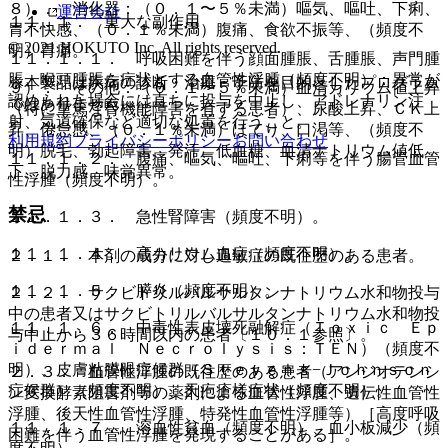
８）． 消化器：（０．１〜５％未満）嘔気、嘔吐、下痢、
運営会社
１１．１． 重大な副作用
胃不快感、（０．１％未満）腹痛、食欲不振等、（頻度不
© 2021 HOKUTO Inc. All rights reserved.
明）胃痛。
１１．１．１． 呼吸困難を伴う顔面腫脹、舌腫脹、声門腫
脹、喉頭腫脹を症状とする血管性浮腫（頻度不明）：異常が
※本製品は疾病の診断・治療・予防を目的としたプログラム
９）． その他：（０．１〜５％未満）血清カリウム値上昇
認められた場合には直ちに投与を中止し、アドレナリン注
ではありません。
（特に重篤な腎機能障害を有する患者）、尿酸上昇、ＣＫ上
射、気道確保など適切な処置を行うこと。
昇、倦怠感、（０．１％未満）ほてり、口渇等、（頻度不
利用規約
プライバシーポリシー
お問い合わせ
明）脱毛、勃起障害、発汗、低血糖、血清ナトリウム値低
１１．１．２． 腹痛、嘔気、嘔吐、下痢等を伴う腸管血管
下、脱力感、味覚異常。
性浮腫（頻度不明）。
禁忌
１１．１．３． 急性腎障害（頻度不明）。
１１．１．４． 高カリウム血症（頻度不明）。
２．１． 本剤の成分に対し過敏症の既往歴のある患者。
１１．１．５． 膵炎（頻度不明）。
２．２． サクビトリルバルサルタンナトリウム水和物投与
中の患者又はサクビトリルバルサルタンナトリウム水和物投
１１．１．６． 中毒性表皮壊死融解症（Ｔｏｘｉｃ Ｅｐ
与中止から３６時間以内の患者〔１０．１参照〕。
ｉｄｅｒｍａｌ Ｎｅｃｒｏｌｙｓｉｓ：ＴＥＮ）（頻度不
明）、皮膚粘膜眼症候群（Ｓｔｅｖｅｎｓ−Ｊｏｈｎｓｏｎ
２．３． 血管性浮腫の既往歴のある患者（アンジオテンシ
症候群）（頻度不明）、天疱瘡様症状（頻度不明）。
ン変換酵素阻害剤等の薬剤による血管性浮腫、遺伝性血管性
浮腫、後天性血管性浮腫、特発性血管性浮腫等）［高度呼吸
１１．１．７． 溶血性貧血（頻度不明）、血小板減少（頻
困難を伴う血管性浮腫を発現することがある］。