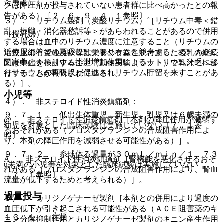
た患者）］。
クは降圧剤が投与されていない患者群に比べ高かったとの報
告がある）〔２．６、９．４．１参照〕。
３）． リチウム製剤（炭酸リチウム）［リチウム中毒＜錯
乱・振戦・消化器愁訴等＞があらわれることがあるので併用
（授乳婦）
する場合は血中のリチウム濃度に注意すること（リチウムの
近位尿細管での再吸収はナトリウムと競合するため、ＡＣＥ
治療上の有益性及び母乳栄養の有益性を考慮し、授乳の継続
阻害薬のナトリウム排泄増加作用によるナトリウム欠乏によ
又は中止を検討すること（動物実験（ラット）で乳汁中へ移
りリチウムの再吸収が促進されリチウム貯留を来すことがあ
行することが報告されている）。
る）］。
小児等
４）． 非ステロイド性消炎鎮痛剤：
９．７．１． 低出生体重児、新生児、乳児又は６歳未満の
@． 非ステロイド性消炎鎮痛剤［本剤の降圧作用が減弱す
幼児を対象とした臨床試験は実施していない〔７．１参
るおそれがある（プロスタグランジンの合成阻害作用によ
照〕。
り、本剤の降圧作用を減弱させる可能性がある）］。
９．７．２． 糸球体ろ過量が３０ｍＬ／ｍｉｎ／１．７３
A． 非ステロイド性消炎鎮痛剤［腎機能を悪化させるおそ
u未満の小児等を対象とした臨床試験は実施していない
れがある（プロスタグランジンの合成阻害作用により、腎血
〔７．１参照〕。
流量が低下するためと考えられる）］。
過量投与
５）． カリジノゲナーゼ製剤［本剤との併用により過度の
血圧低下が引き起こされる可能性がある（ＡＣＥ阻害薬のキ
１３．１． 症状
ニン分解抑制作用とカリジノゲナーゼ製剤のキニン産生作用