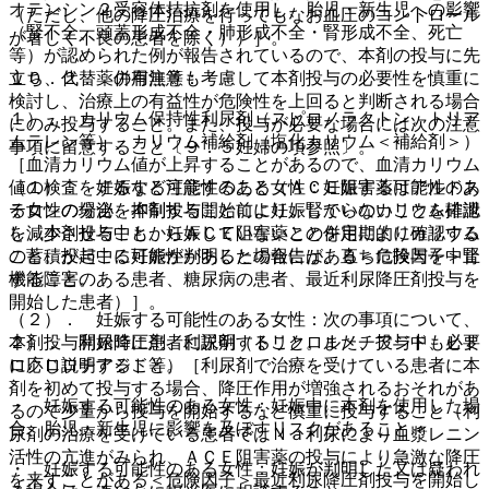
オテンシン２受容体拮抗剤を使用し、胎児・新生児への影響
（ただし、他の降圧治療を行ってもなお血圧のコントロール
（腎不全、頭蓋形成不全・肺形成不全・腎形成不全、死亡
が著しく不良の患者を除く））］。
等）が認められた例が報告されているので、本剤の投与に先
立ち、代替薬の有無等も考慮して本剤投与の必要性を慎重に
１０．２． 併用注意：
検討し、治療上の有益性が危険性を上回ると判断される場合
１）． カリウム保持性利尿剤（スピロノラクトン、トリア
にのみ投与すること。また、投与が必要な場合には次の注意
ムテレン等）、カリウム補給剤（塩化カリウム＜補給剤＞）
事項に留意すること〔９．５妊婦の項参照〕。
［血清カリウム値が上昇することがあるので、血清カリウム
（１）． 妊娠する可能性のある女性：妊娠する可能性のあ
値の検査をするなど注意すること（ＡＣＥ阻害薬はアルドス
る女性の場合、本剤投与開始前に妊娠していないことを確認
テロンの分泌を抑制することにより、腎からのカリウム排泄
し、本剤投与中も、妊娠していないことを定期的に確認する
を減少させることからＡＣＥ阻害薬との併用によりカリウム
こと。投与中に妊娠が判明した場合には、直ちに投与を中止
の蓄積が起こる可能性があるとの報告がある＜危険因子＞腎
すること。
機能障害のある患者、糖尿病の患者、最近利尿降圧剤投与を
開始した患者）］。
（２）． 妊娠する可能性のある女性：次の事項について、
本剤投与開始時に患者に説明すること。また、投与中も必要
２）． 利尿降圧剤、利尿剤（トリクロルメチアジド、ヒド
に応じ説明すること。
ロクロロチアジド等）［利尿剤で治療を受けている患者に本
剤を初めて投与する場合、降圧作用が増強されるおそれがあ
・ 妊娠する可能性のある女性：妊娠中に本剤を使用した場
るので少量から投与を開始するなど慎重に投与すること（利
合、胎児・新生児に影響を及ぼすリスクがあること。
尿剤の治療を受けている患者ではＮａ利尿により血漿レニン
活性の亢進がみられ、ＡＣＥ阻害薬の投与により急激な降圧
・ 妊娠する可能性のある女性：妊娠が判明した又は疑われ
を来すことがある＜危険因子＞最近利尿降圧剤投与を開始し