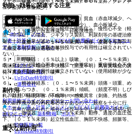
２）． 腎臓：（０．１〜５％未満）ＢＵＮ上昇、クレアチ
効能・効果に関連する注意
ではありません。
ニン上昇、尿量減少。
（効能又は効果に関連する注意）
３）． 血液：（０．１〜５％未満）貧血（赤血球減少、ヘ
モグロビン減少、ヘマトクリット減少）、血小板減少、
５．１． 〈慢性心不全＜軽症〜中等症＞〉慢性心不全（軽
（０．１％未満）白血球減少、好酸球増加。
ホーム
ノート
症〜中等症）の場合、ジギタリス製剤、利尿剤等の基礎治療
表・計算
レジメン
CTCAE
抗菌薬ガイド
ERマニュ
剤で十分な効果が認められない症例にのみ、本剤を追加投与
４）． 皮膚：（０．１〜５％未満）発疹、皮膚そう痒、
アル
薬剤情報
ポスト
すること（なお、本剤の単独投与での有用性は確立されてい
（頻度不明）光線過敏症等。
ない）。
新規登録
５）． 呼吸器：（５％以上）咳嗽、（０．１〜５％未満）
５．２． 〈慢性心不全（軽症〜中等症）〉重症慢性心不全
ログイン
咽頭部刺激感・咽頭部不快感、（頻度不明）気管支喘息の誘
に対する本剤の有用性は確立されていない（使用経験が少な
監修医師一覧
発、鼻炎、副鼻腔炎、嗄声。
い）。
UpToDate特別割引
６）． 精神神経系：（０．１〜５％未満）頭痛・頭重、め
運営会社
まい・ふらつき、（０．１％未満）傾眠、（頻度不明）しび
副作用
© 2021 HOKUTO Inc. All rights reserved.
れ、錯乱、睡眠障害（不眠等）、感覚異常（刺痛、灼熱感
利用規約
プライバシーポリシー
お問い合わせ
等）、抑うつ等の気分変調等。
次の副作用があらわれることがあるので、観察を十分に行
ホーム
表・計算
レジメン
CTCAE
抗菌薬ガイド
い、異常が認められた場合には投与を中止するなど適切な処
７）． 循環器：（０．１〜５％未満）動悸、過度の血圧低
ERマニュアル
薬剤情報
ポスト
置を行うこと。
下、（０．１％未満）起立性低血圧、胸部不快感、頻脈等、
監修医師一覧
（頻度不明）失神。
重大な副作用
UpToDate特別割引