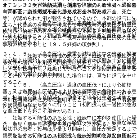
９．１．３． 〈効能共通〉脳血管障害のある患者：過度の
オテンシン２受容体拮抗剤を使用し、胎児・新生児への影響
血圧低下により病態を悪化させるおそれがある。
（腎不全、頭蓋形成不全・肺形成不全・腎形成不全、死亡
等）が認められた例が報告されているので、本剤の投与に先
９．１．４． 〈高血圧症〉重症高血圧症患者：投与は少量
立ち、代替薬の有無等も考慮して本剤投与の必要性を慎重に
より開始し、増量する場合は患者の状態を十分に観察しなが
検討し、治療上の有益性が危険性を上回ると判断される場合
ら徐々に行うこと（初回投与後一過性の急激な血圧低下を起
にのみ投与すること。また、投与が必要な場合には次の注意
こす場合がある）。
事項に留意すること〔９．５妊婦の項参照〕。
９．１．５． 〈高血圧症〉厳重な減塩療法中の患者：投与
（１）． 妊娠する可能性のある女性：妊娠する可能性のあ
は少量より開始し、増量する場合は患者の状態を十分に観察
る女性の場合、本剤投与開始前に妊娠していないことを確認
しながら徐々に行うこと（初回投与後一過性の急激な血圧低
し、本剤投与中も、妊娠していないことを定期的に確認する
下を起こす場合がある）。
こと。投与中に妊娠が判明した場合には、直ちに投与を中止
すること。
９．１．６． 〈高血圧症〉過度の血圧低下により心筋梗
塞、又は過度の血圧低下により脳血管障害の危険性のある患
（２）． 妊娠する可能性のある女性：次の事項について、
者：投与は少量より開始し、増量する場合は患者の状態を十
本剤投与開始時に患者に説明すること。また、投与中も必要
分に観察しながら徐々に行うこと（初回投与後一過性の急激
に応じ説明すること。
な血圧低下を起こす場合がある）。
・ 妊娠する可能性のある女性：妊娠中に本剤を使用した場
９．１．７． 〈慢性心不全＜軽症〜中等症＞〉厳重な減塩
合、胎児・新生児に影響を及ぼすリスクがあること。
療法中の患者：投与は少量より開始し、血圧が安定するまで
観察を十分に行うこと（初回投与後一過性の急激な血圧低下
・ 妊娠する可能性のある女性：妊娠が判明した又は疑われ