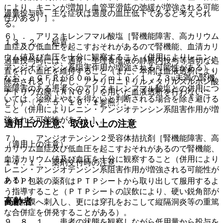
により、キニンが増加し血管平滑筋の弛緩が増強される可能
過量投与時、主な症状は過度の血圧低下であると考えられ
性がある）］。
る。
６）． アリスキレンフマル酸塩［腎機能障害、高カリウム
１３．２． 処置
血症及び低血圧を起こすおそれがあるので腎機能、血清カリ
ウム値及び血圧を十分に観察すること（併用によりレニン・
過量投与時には、通常、生理食塩液の静脈内投与等適切な処
アンジオテンシン系阻害作用が増強される可能性がある）。
置を行い血圧を維持すること（また、本剤は血液透析により
なお、ｅＧＦＲが６０ｍＬ／ｍｉｎ／１．７３u未満の腎機
除去される（ただし、アクリロニトリルメタリルスルホン酸
能障害のある患者へのアリスキレンフマル酸塩との併用につ
ナトリウム膜（ＡＮ６９）を用いた血液透析を行わないこ
いては、治療上やむを得ないと判断される場合を除き避ける
と））〔２．５、１０．１参照〕。
こと（併用によりレニン・アンジオテンシン系阻害作用が増
強される可能性がある）］。
適用上の注意、取扱い上の注意
７）． アンジオテンシン２受容体拮抗剤［腎機能障害、高
（適用上の注意）
カリウム血症及び低血圧を起こすおそれがあるので腎機能、
血清カリウム値及び血圧を十分に観察すること（併用により
１４．１． 薬剤交付時の注意
レニン・アンジオテンシン系阻害作用が増強される可能性が
ある）］。
ＰＴＰ包装の薬剤はＰＴＰシートから取り出して服用するよ
う指導すること（ＰＴＰシートの誤飲により、硬い鋭角部が
高齢者
食道粘膜へ刺入し、更には穿孔をおこして縦隔洞炎等の重篤
な合併症を併発することがある）。
９．８．１． 患者の状態を観察しながら低用量から投与を