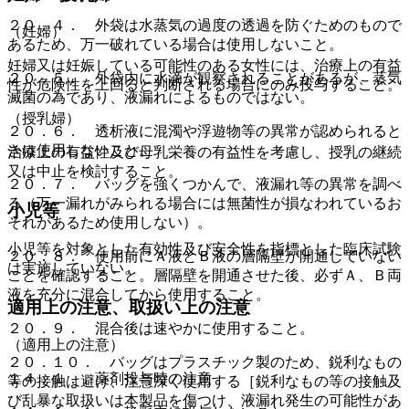
２０．４． 外袋は水蒸気の過度の透過を防ぐためのもので
（妊婦）
あるため、万一破れている場合は使用しないこと。
妊婦又は妊娠している可能性のある女性には、治療上の有益
２０．５． 外袋内に水滴が観察されることがあるが、蒸気
性が危険性を上回ると判断される場合にのみ投与すること。
滅菌の為であり、液漏れによるものではない。
（授乳婦）
２０．６． 透析液に混濁や浮遊物等の異常が認められると
きは使用しないこと。
治療上の有益性及び母乳栄養の有益性を考慮し、授乳の継続
又は中止を検討すること。
２０．７． バッグを強くつかんで、液漏れ等の異常を調べ
る（万一漏れがみられる場合には無菌性が損なわれているお
小児等
それがあるため使用しない）。
小児等を対象とした有効性及び安全性を指標とした臨床試験
２０．８． 使用前にＡ液とＢ液の層隔壁が開通していない
は実施していない。
ことを確認すること。層隔壁を開通させた後、必ずＡ、Ｂ両
液を充分に混合してから使用すること。
適用上の注意、取扱い上の注意
２０．９． 混合後は速やかに使用すること。
（適用上の注意）
２０．１０． バッグはプラスチック製のため、鋭利なもの
１４．１． 薬剤投与時の注意
等の接触は避け、注意深く使用する［鋭利なもの等の接触及
び乱暴な取扱いは本製品を傷つけ、液漏れ発生の可能性があ