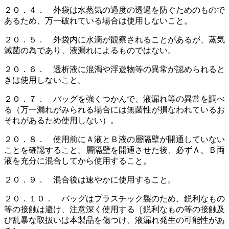
２０．４． 外袋は水蒸気の過度の透過を防ぐためのもので
あるため、万一破れている場合は使用しないこと。
２０．５． 外袋内に水滴が観察されることがあるが、蒸気
滅菌の為であり、液漏れによるものではない。
２０．６． 透析液に混濁や浮遊物等の異常が認められると
きは使用しないこと。
２０．７． バッグを強くつかんで、液漏れ等の異常を調べ
る（万一漏れがみられる場合には無菌性が損なわれているお
それがあるため使用しない）。
２０．８． 使用前にＡ液とＢ液の層隔壁が開通していない
ことを確認すること。層隔壁を開通させた後、必ずＡ、Ｂ両
液を充分に混合してから使用すること。
２０．９． 混合後は速やかに使用すること。
２０．１０． バッグはプラスチック製のため、鋭利なもの
等の接触は避け、注意深く使用する［鋭利なもの等の接触及
び乱暴な取扱いは本製品を傷つけ、液漏れ発生の可能性があ