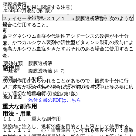
腹膜透析液
（効能又は効果に関連する注意）
2024年02月改訂(第1版)
薬剤情報
後発品
ステイセーフバランス１／１．５腹膜透析液は、次のような
後
場合に使用すること。
毒
高マグネシウム血症や代謝性アシドーシスの改善が不十分
劇
で、かつカルシウム製剤や活性型ビタミンＤ製剤の投与によ
麻
り高カルシウム血症をきたすおそれのある場合に使用するこ
向
と。
覚
薬効分類
腹膜透析液
副作用
一般名
腹膜透析液 (4−7)
薬価
1209
円
次の副作用があらわれることがあるので、観察を十分に行
メーカー
フレゼニウス メディカル ケア
い、異常が認められた場合には本剤の投与の中止等必要に応
じて適切な処置を行うこと。
2024年02月改訂(第1版)
最終更新
添付文書のPDFはこちら
重大な副作用
用法・用量
１１．１． 重大な副作用
腹腔内に注入し、透析治療を目的とした液として使用する。
１１．１．１． 心・血管障害（いずれも頻度不明）：急激