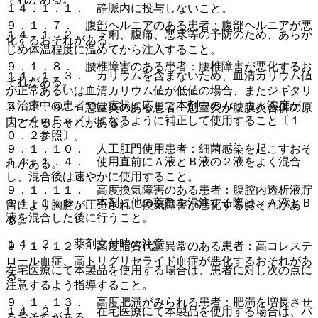
１４．１．１． 静脈内に投与しないこと。
９．１．７． 腹部ヘルニアのある患者：腹部ヘルニアが悪
１４．１．２． 下痢、腹痛、悪寒等の予防のため、あらか
化するおそれがある。
じめ体温程度に温めてから注入すること。
９．１．８． 腰椎障害のある患者：腰椎障害が悪化するお
１４．１．３． カリウムを含まないため、血清カリウム値
それがある。
が正常あるいは血清カリウム値が低値の場合、またジギタリ
ス治療中の患者では症状に応じて本剤中のカリウム濃度が
９．１．９． 憩室炎のある患者：憩室炎が腹膜炎合併の原
１〜４ｍＥｑ／Ｌになるように補正して使用すること〔１
因となるおそれがある。
０．２参照〕。
９．１．１０． 人工肛門使用患者：細菌感染を起こすおそ
１４．１．４． 使用直前にＡ液とＢ液の２液をよく混合
れがある。
し、混合後は速やかに使用すること。
９．１．１１． 高度換気障害のある患者：腹腔内透析液貯
１４．１．５． 本剤に他の薬剤を混注する際は、Ａ液とＢ
留により胸腔が圧迫され、換気障害が悪化するおそれがあ
液を混合した後に行うこと。
る。
１４．２． 薬剤交付時の注意
９．１．１２． 高度脂質代謝異常のある患者：高コレステ
ロール血症、高トリグリセライド血症が悪化するおそれがあ
在宅医療にて本製品を使用する場合は、患者に対し次の点に
る。
注意するよう指導すること。
９．１．１３． 高度肥満がみられる患者：肥満を増長させ
１４．２．１． 在宅医療にて本製品を使用する場合は、バ
るおそれがある。