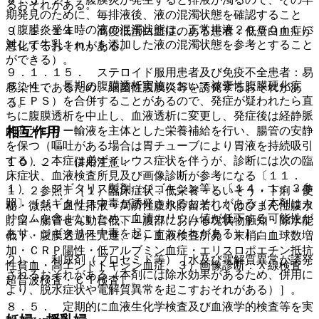
るおそれがある。
期発見のために、毎排液後、液の混濁状態を確認すること
（腹膜炎発生時の液の混濁状態は、正常排液２０００ｍＬに
９．１．１４． 高度低蛋白血症のある患者：低蛋白血症が
対して牛乳１ｍＬを添加した液の混濁状態を参考とすること
悪化するおそれがある。
ができる）。
９．１．１５． ステロイド服用患者及び免疫不全患者：易
８．４． 長期の腹膜透析実施において被嚢性腹膜硬化症
感染性であるため、細菌性腹膜炎等を誘発するおそれがあ
（ＥＰＳ）を合併することがあるので、発症が疑われたら直
る。
ちに腹膜透析を中止し、血液透析に変更し、発症後は経静脈
的高カロリー輸液を主体とした栄養補給を行い、腸管の安静
相互作用
を保つ（嘔吐がある場合は胃チューブにより胃液を持続吸引
する）、本症は必ずイレウス症状を伴うが、診断には次の臨
１０．２． 併用注意：
床症状、血液検査所見及び画像診断が参考になる〔１１．
１）． ジギタリス製剤（ジゴキシン等）〔１４．１．３参
１．２参照〕［１）臨床症状：低栄養・るいそう・下痢・便
照〕［ジギタリス中毒が誘発されるおそれがある（本剤はカ
秘・微熱・血性排液・局所性腹水貯留若しくはびまん性腹水
リウムを含まないため、血清カリウム値が低下する可能性が
貯留・腸管ぜん動音低下・腹部における塊状物触知・除水能
あり、ジギタリス中毒を起こすおそれがある）］。
低下・腹膜透過性亢進、２）血液検査所見：末梢白血球数増
加・ＣＲＰ陽性・低アルブミン血症・エリスロポエチン抵抗
２）． 利尿剤（フロセミド等）［水及び電解質異常が誘発
性貧血・高エンドトキシン血症、３）画像診断：Ｘ線検査・
されるおそれがある（本剤には除水効果があるため、併用に
超音波検査・ＣＴ検査］。
より、脱水症状や電解質異常を起こすおそれがある）］。
８．５． 定期的に血液生化学検査及び血液学的検査等を実