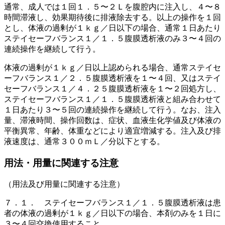
通常、成人では１回１．５〜２Ｌを腹腔内に注入し、４〜８
時間滞液し、効果期待後に排液除去する。以上の操作を１回
とし、体液の過剰が１ｋｇ／日以下の場合、通常１日あたり
ステイセーフバランス１／１．５腹膜透析液のみ３〜４回の
連続操作を継続して行う。
体液の過剰が１ｋｇ／日以上認められる場合、通常ステイセ
ーフバランス１／２．５腹膜透析液を１〜４回、又はステイ
セーフバランス１／４．２５腹膜透析液を１〜２回処方し、
ステイセーフバランス１／１．５腹膜透析液と組み合わせて
１日あたり３〜５回の連続操作を継続して行う。なお、注入
量、滞液時間、操作回数は、症状、血液生化学値及び体液の
平衡異常、年齢、体重などにより適宜増減する。注入及び排
液速度は、通常３００ｍＬ／分以下とする。
用法・用量に関連する注意
（用法及び用量に関連する注意）
７．１． ステイセーフバランス１／１．５腹膜透析液は患
者の体液の過剰が１ｋｇ／日以下の場合、本剤のみを１日に
３〜４回交換使用すること。