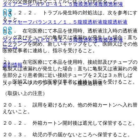
ッグの交換操作はマニュアルに従って行わせること。
ダイアニール−ＮＰＤ−４１．５腹膜透析液
腹膜透析液
１４．２．２． トラブル発生時の対処法は、次を参考にす
ること。
ステイセーフバランス１／１．５腹膜透析液
腹膜透析液
１）． 在宅医療にて本品を使用時、透析液注入時の透析液
バッグ及びチューブの亀裂又は液漏れが発生した場合：直ち
ダイアニール−ＮＰＤ−４１．５腹膜透析液
腹膜透析液
にクランプを閉め、新しいキャップをして、医師又はその他
ホーム
医療従事者に連絡し、指示を受けること。
２）． 在宅医療にて本品を使用時、接続部及びチューブの
薬剤情報
亀裂又は液漏れが発生した場合：直ちに亀裂又は液漏れの発
生部分より患者側に近い接続チューブを２又は３ヵ所しば
り、医師又はその他医療従事者に連絡し指示を受けること。
ステイセーフバランス１／１．５腹膜透析液
（取扱い上の注意）
２０．１． 誤用を避けるため、他の外箱カートンへ入れ替
えないこと。
２０．２． 外箱カートン開封後は遮光して保管すること。
２０．３． 幼児の手の届かないところへ保管すること。