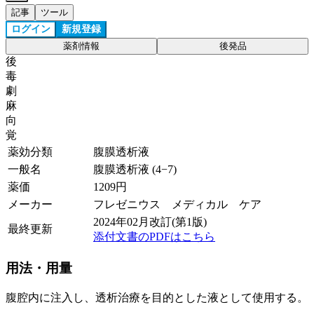
記事
ツール
ログイン
新規登録
薬剤情報
後発品
後
毒
劇
麻
向
覚
薬効分類
腹膜透析液
一般名
腹膜透析液 (4−7)
薬価
1209
円
メーカー
フレゼニウス メディカル ケア
2024年02月改訂(第1版)
最終更新
添付文書のPDFはこちら
用法・用量
腹腔内に注入し、透析治療を目的とした液として使用する。