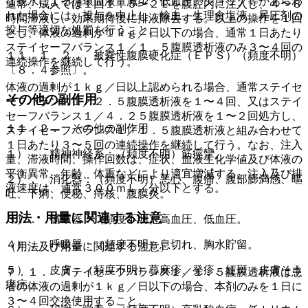
な脱水による循環血液量減少、低血圧、ショック等があらわ
通常、成人では１回１．５〜２Ｌを腹腔内に注入し、４〜８
れた場合には、投与を中止し、輸血、生理食塩液、昇圧剤の
時間滞液し、効果期待後に排液除去する。以上の操作を１回
投与等適切な処置を行うこと。
とし、体液の過剰が１ｋｇ／日以下の場合、通常１日あたり
ステイセーフバランス１／１．５腹膜透析液のみ３〜４回の
１１．１．２． 被嚢性腹膜硬化症（ＥＰＳ）（頻度不明）
連続操作を継続して行う。
〔８．４参照〕。
体液の過剰が１ｋｇ／日以上認められる場合、通常ステイセ
その他の副作用
ーフバランス１／２．５腹膜透析液を１〜４回、又はステイ
セーフバランス１／４．２５腹膜透析液を１〜２回処方し、
１１．２． その他の副作用
ステイセーフバランス１／１．５腹膜透析液と組み合わせて
１日あたり３〜５回の連続操作を継続して行う。なお、注入
１）． 精神神経系：（頻度不明）筋痙攣。
量、滞液時間、操作回数は、症状、血液生化学値及び体液の
平衡異常、年齢、体重などにより適宜増減する。注入及び排
２）． 消化器：（頻度不明）悪心、腹痛、腹部膨満感、嘔
液速度は、通常３００ｍＬ／分以下とする。
吐、下痢、便秘、痔核、腹膜炎。
用法・用量に関連する注意
３）． 循環器：（頻度不明）高血圧、低血圧。
４）． 呼吸器：（頻度不明）息切れ、胸水貯留。
（用法及び用量に関連する注意）
５）． 皮膚：（頻度不明）蕁麻疹、発疹、紅斑、皮膚そう
７．１． ステイセーフバランス１／１．５腹膜透析液は患
痒症。
者の体液の過剰が１ｋｇ／日以下の場合、本剤のみを１日に
３〜４回交換使用すること。