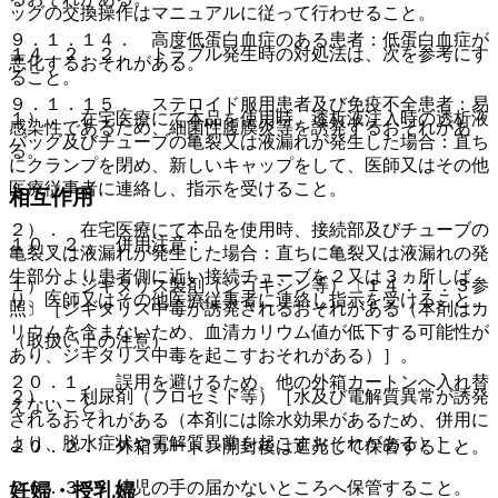
ッグの交換操作はマニュアルに従って行わせること。
９．１．１４． 高度低蛋白血症のある患者：低蛋白血症が
１４．２．２． トラブル発生時の対処法は、次を参考にす
悪化するおそれがある。
ること。
９．１．１５． ステロイド服用患者及び免疫不全患者：易
１）． 在宅医療にて本品を使用時、透析液注入時の透析液
感染性であるため、細菌性腹膜炎等を誘発するおそれがあ
バッグ及びチューブの亀裂又は液漏れが発生した場合：直ち
る。
にクランプを閉め、新しいキャップをして、医師又はその他
医療従事者に連絡し、指示を受けること。
相互作用
２）． 在宅医療にて本品を使用時、接続部及びチューブの
１０．２． 併用注意：
亀裂又は液漏れが発生した場合：直ちに亀裂又は液漏れの発
生部分より患者側に近い接続チューブを２又は３ヵ所しば
１）． ジギタリス製剤（ジゴキシン等）〔１４．１．３参
り、医師又はその他医療従事者に連絡し指示を受けること。
照〕［ジギタリス中毒が誘発されるおそれがある（本剤はカ
リウムを含まないため、血清カリウム値が低下する可能性が
（取扱い上の注意）
あり、ジギタリス中毒を起こすおそれがある）］。
２０．１． 誤用を避けるため、他の外箱カートンへ入れ替
２）． 利尿剤（フロセミド等）［水及び電解質異常が誘発
えないこと。
されるおそれがある（本剤には除水効果があるため、併用に
より、脱水症状や電解質異常を起こすおそれがある）］。
２０．２． 外箱カートン開封後は遮光して保管すること。
２０．３． 幼児の手の届かないところへ保管すること。
妊婦・授乳婦