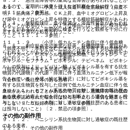
８．３． 急性腎障害等の重篤な腎障害があらわれることが
あるので、定期的に検査を行うなど観察を十分に行うこと
１１．１．８． 〈小児、成人共通〉横紋筋融解症（頻度不
〔１１．１．２参照〕。
明）：筋肉痛、脱力感、ＣＫ上昇、血中ミオグロビン上昇及
び尿中ミオグロビン上昇を特徴とする横紋筋融解症があらわ
８．４． 無顆粒球症、血小板減少、溶血性貧血があらわれ
れることがあるので、このような場合には、直ちに投与を中
ることがあるので、定期的に検査を行うなど観察を十分に行
止するなど適切な処置を行うこと。
うこと〔１１．１．３参照〕。
１１．１．９． 〈小児〉低カルニチン血症に伴う低血糖
８．５． 劇症肝炎等の重篤な肝炎、肝機能障害、黄疸があ
（頻度不明）：本剤を含むピボキシル基を有する抗生物質
らわれることがあるので、定期的に検査を行うなど観察を十
（セフカペン ピボキシル塩酸塩水和物、セフジトレン ピ
分に行うこと〔１１．１．７参照〕。
ボキシル、セフテラム ピボキシル、テビペネム ピボキシ
ル）の投与により、ピバリン酸（ピボキシル基を有する抗生
（特定の背景を有する患者に関する注意）
物質の代謝物）の代謝・排泄に伴う血清カルニチン低下が報
告されている。小児（特に乳幼児）に対してピボキシル基を
（合併症・既往歴等のある患者）
有する抗生物質を投与した症例で低カルニチン血症に伴う低
９．１．１． セフェム系抗生物質に対し過敏症の既往歴の
血糖があらわれることがあるので、痙攣、意識障害等の低血
ある患者：治療上やむを得ないと判断される場合を除き、投
糖症状が認められた場合には投与を中止し、適切な処置を行
与しない（ただし、本剤に対し過敏症の既往歴のある患者に
うこと〔９．５妊婦の項、９．７．２参照〕。
は投与しないこと）〔２．禁忌の項参照〕。
その他の副作用
９．１．２． ペニシリン系抗生物質に対し過敏症の既往歴
のある患者。
１１．２． その他の副作用