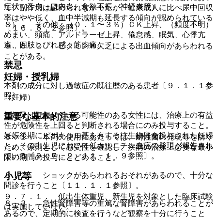
症状（舌炎、口内炎、食欲不振、神経炎等）。
て、副作用は認められなかったが、健康成人に比べ尿中回収
率はやや低く、血中半減期も延長する傾向が認められている
８）． その他：（０．１〜３％）ＣＫ上昇、（頻度不明）
〔１６．６．２参照〕。
めまい、頭痛、アルドラーゼ上昇、倦怠感、眠気、心悸亢
進、四肢しびれ感、筋肉痛。
９．８．２． ビタミンＫ欠乏による出血傾向があらわれる
ことがある。
禁忌
妊婦・授乳婦
本剤の成分に対し過敏症の既往歴のある患者〔９．１．１参
照〕。
（妊婦）
妊婦又は妊娠している可能性のある女性には、治療上の有益
重要な基本的注意
性が危険性を上回ると判断される場合にのみ投与すること。
妊娠後期にピボキシル基を有する抗生物質を投与された妊婦
８．１． 本剤の使用にあたっては、耐性菌の発現等を防ぐ
と、その出生児において低カルニチン血症の発現が報告され
ため、原則として感受性を確認し、疾病の治療上必要な最小
ている〔９．７．２、１１．１．９参照〕。
限の期間の投与にとどめること。
８．２． ショックがあらわれるおそれがあるので、十分な
小児等
問診を行うこと〔１１．１．１参照〕。
９．７．１． 低出生体重児、新生児を対象とした臨床試験
８．３． 急性腎障害等の重篤な腎障害があらわれることが
は実施していない。
あるので、定期的に検査を行うなど観察を十分に行うこと