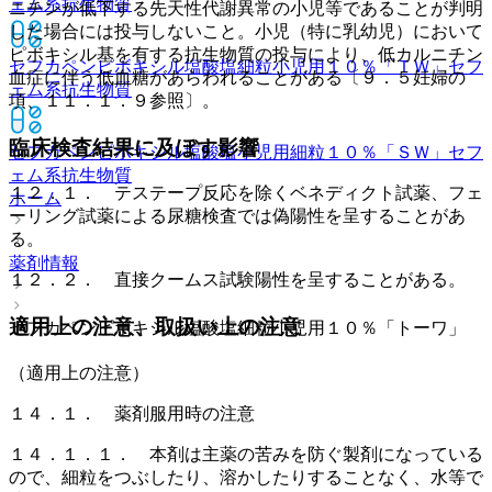
ェム系抗生物質
ニチンが低下する先天性代謝異常の小児等であることが判明
した場合には投与しないこと。小児（特に乳幼児）において
ピボキシル基を有する抗生物質の投与により、低カルニチン
セフカペンピボキシル塩酸塩細粒小児用１０％「ＴＷ」
セフ
血症に伴う低血糖があらわれることがある〔９．５妊婦の
ェム系抗生物質
項、１１．１．９参照〕。
臨床検査結果に及ぼす影響
セフカペンピボキシル塩酸塩小児用細粒１０％「ＳＷ」
セフ
ェム系抗生物質
１２．１． テステープ反応を除くベネディクト試薬、フェ
ホーム
ーリング試薬による尿糖検査では偽陽性を呈することがあ
る。
薬剤情報
１２．２． 直接クームス試験陽性を呈することがある。
適用上の注意、取扱い上の注意
セフカペンピボキシル塩酸塩細粒小児用１０％「トーワ」
（適用上の注意）
１４．１． 薬剤服用時の注意
１４．１．１． 本剤は主薬の苦みを防ぐ製剤になっている
ので、細粒をつぶしたり、溶かしたりすることなく、水等で