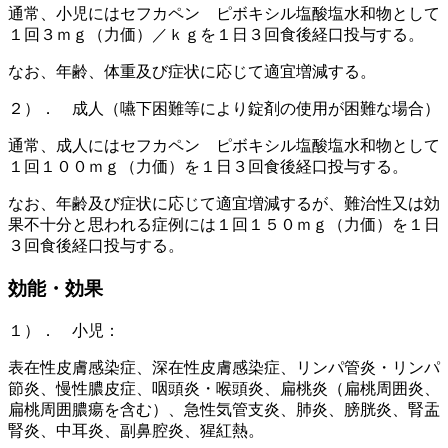
通常、小児にはセフカペン ピボキシル塩酸塩水和物として
１回３ｍｇ（力価）／ｋｇを１日３回食後経口投与する。
なお、年齢、体重及び症状に応じて適宜増減する。
２）． 成人（嚥下困難等により錠剤の使用が困難な場合）
通常、成人にはセフカペン ピボキシル塩酸塩水和物として
１回１００ｍｇ（力価）を１日３回食後経口投与する。
なお、年齢及び症状に応じて適宜増減するが、難治性又は効
果不十分と思われる症例には１回１５０ｍｇ（力価）を１日
３回食後経口投与する。
効能・効果
１）． 小児：
表在性皮膚感染症、深在性皮膚感染症、リンパ管炎・リンパ
節炎、慢性膿皮症、咽頭炎・喉頭炎、扁桃炎（扁桃周囲炎、
扁桃周囲膿瘍を含む）、急性気管支炎、肺炎、膀胱炎、腎盂
腎炎、中耳炎、副鼻腔炎、猩紅熱。