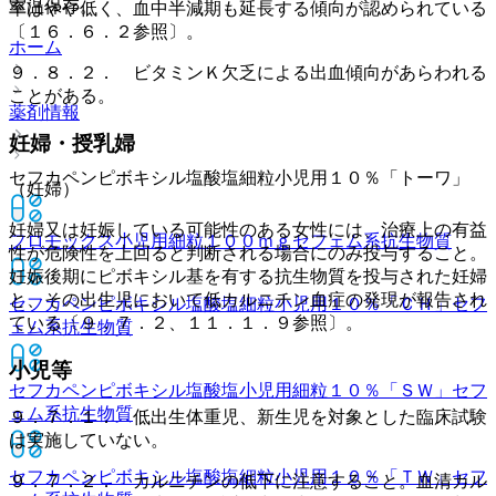
室温保存。
率はやや低く、血中半減期も延長する傾向が認められている
〔１６．６．２参照〕。
ホーム
９．８．２． ビタミンＫ欠乏による出血傾向があらわれる
ことがある。
薬剤情報
妊婦・授乳婦
セフカペンピボキシル塩酸塩細粒小児用１０％「トーワ」
（妊婦）
妊婦又は妊娠している可能性のある女性には、治療上の有益
フロモックス小児用細粒１００ｍｇ
セフェム系抗生物質
性が危険性を上回ると判断される場合にのみ投与すること。
妊娠後期にピボキシル基を有する抗生物質を投与された妊婦
と、その出生児において低カルニチン血症の発現が報告され
セフカペンピボキシル塩酸塩細粒小児用１０％「ＣＨ」
セフ
ている〔９．７．２、１１．１．９参照〕。
ェム系抗生物質
小児等
セフカペンピボキシル塩酸塩小児用細粒１０％「ＳＷ」
セフ
ェム系抗生物質
９．７．１． 低出生体重児、新生児を対象とした臨床試験
は実施していない。
セフカペンピボキシル塩酸塩細粒小児用１０％「ＴＷ」
セフ
９．７．２． カルニチンの低下に注意すること。血清カル