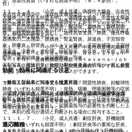
少、溶血性貧血（いずれも頻度不明）〔８．４参照〕。
合）：
１１．１．４． 〈小児、成人共通〉偽膜性大腸炎、出血性
表在性皮膚感染症、深在性皮膚感染症、リンパ管炎・リンパ
大腸炎（いずれも頻度不明）：偽膜性大腸炎、出血性大腸炎
節炎、慢性膿皮症、外傷・熱傷及び手術創等の二次感染、乳
等の血便を伴う重篤な大腸炎があらわれることがあるので、
腺炎、肛門周囲膿瘍、咽頭炎・喉頭炎、扁桃炎（扁桃周囲
腹痛、頻回の下痢があらわれた場合には直ちに投与を中止す
炎、扁桃周囲膿瘍を含む）、急性気管支炎、肺炎、慢性呼吸
るなど適切な処置を行うこと。
器病変の二次感染、膀胱炎、腎盂腎炎、尿道炎、子宮頸管
炎、胆嚢炎、胆管炎、バルトリン腺炎、子宮内感染、子宮付
１１．１．５． 〈小児、成人共通〉中毒性表皮壊死融解症
属器炎、涙嚢炎、麦粒腫、瞼板腺炎、外耳炎、中耳炎、副鼻
（Ｔｏｘｉｃ Ｅｐｉｄｅｒｍａｌ Ｎｅｃｒｏｌｙｓｉ
薬剤情報
腔炎、歯周組織炎、歯冠周囲炎、顎炎。
ｓ：ＴＥＮ）、皮膚粘膜眼症候群（Ｓｔｅｖｅｎｓ−Ｊｏｈ
薬剤写真、用法用量、効能効果や後発品の情報が一度に参照
ｎｓｏｎ症候群）、紅皮症（剥脱性皮膚炎）（いずれも頻度
効能・効果に関連する注意
でき、関連情報へ簡単にアクセスができます。
不明）。
一般名、製品名どちらでも検索可能！
（効能又は効果に関連する注意）
１１．１．６． 〈小児、成人共通〉間質性肺炎、好酸球性
肺炎（いずれも頻度不明）：発熱、咳嗽、呼吸困難等の症状
※ ご使用いただく際に、必ず最新の添付文書および安全性
〈咽頭・喉頭炎、扁桃炎（扁桃周囲炎、扁桃周囲膿瘍を含
があらわれた場合には投与を中止し、速やかに胸部Ｘ線検
情報も併せてご確認下さい。
む）、急性気管支炎、中耳炎、副鼻腔炎〉「抗微生物薬適正
査、速やかに血液検査等を実施し、副腎皮質ホルモン剤の投
使用の手引き」を参照し、抗菌薬投与の必要性を判断した上
与等の適切な処置を行うこと。
で、本剤の投与が適切と判断される場合に投与すること。
１１．１．７． 〈小児、成人共通〉劇症肝炎、肝機能障
適応菌種
害、黄疸（いずれも頻度不明）：劇症肝炎等の重篤な肝炎、
ＡＳＴ上昇、ＡＬＴ上昇、Ａｌ−Ｐ上昇等を伴う肝機能障
※本製品は疾病の診断・治療・予防を目的としたプログラム