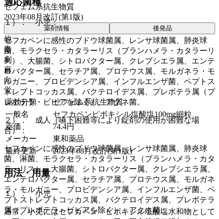
適応菌種
セフェム系抗生物質
2023年08月改訂(第1版)
１）． 小児：
薬剤情報
後発品
他
セフカペンに感性のブドウ球菌属、レンサ球菌属、肺炎球
毒
菌、モラクセラ・カタラーリス（ブランハメラ・カタラーリ
劇
ス）、大腸菌、シトロバクター属、クレブシエラ属、エンテ
麻
ロバクター属、セラチア属、プロテウス属、モルガネラ・モ
向
ルガニー、プロビデンシア属、インフルエンザ菌、ペプトス
覚
トレプトコッカス属、バクテロイデス属、プレボテラ属（プ
レボテラ・ビビアを除く）、アクネ菌。
薬効分類
セフェム系抗生物質
一般名
セフカペンピボキシル塩酸塩100mg細粒
２）． 成人（嚥下困難等により錠剤の使用が困難な場
薬価
74.4
円
合）：
メーカー
東和薬品
セフカペンに感性のブドウ球菌属、レンサ球菌属、肺炎球
最終更新
2023年08月改訂(第1版)
菌、淋菌、モラクセラ・カタラーリス（ブランハメラ・カタ
ラーリス）、大腸菌、シトロバクター属、クレブシエラ属、
用法・用量
エンテロバクター属、セラチア属、プロテウス属、モルガネ
ラ・モルガニー、プロビデンシア属、インフルエンザ菌、ペ
１）． 小児
プトストレプトコッカス属、バクテロイデス属、プレボテラ
属（プレボテラ・ビビアを除く）、アクネ菌。
通常、小児にはセフカペン ピボキシル塩酸塩水和物として