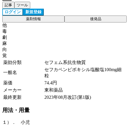
記事
ツール
ログイン
新規登録
薬剤情報
後発品
他
毒
劇
麻
向
覚
薬効分類
セフェム系抗生物質
セフカペンピボキシル塩酸塩100mg細
一般名
粒
薬価
74.4
円
メーカー
東和薬品
最終更新
2023年08月改訂(第1版)
用法・用量
１）． 小児