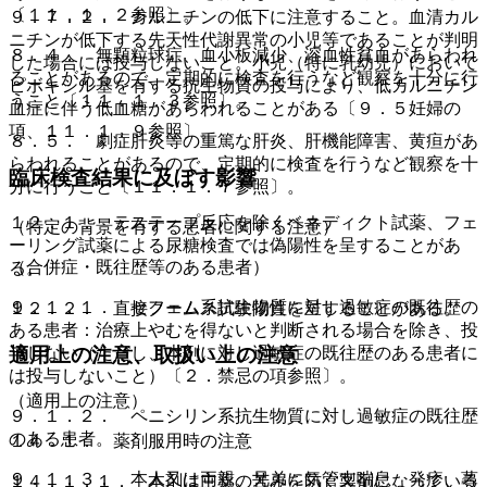
〔１１．１．２参照〕。
９．７．２． カルニチンの低下に注意すること。血清カル
ニチンが低下する先天性代謝異常の小児等であることが判明
８．４． 無顆粒球症、血小板減少、溶血性貧血があらわれ
した場合には投与しないこと。小児（特に乳幼児）において
ることがあるので、定期的に検査を行うなど観察を十分に行
ピボキシル基を有する抗生物質の投与により、低カルニチン
うこと〔１１．１．３参照〕。
血症に伴う低血糖があらわれることがある〔９．５妊婦の
項、１１．１．９参照〕。
８．５． 劇症肝炎等の重篤な肝炎、肝機能障害、黄疸があ
らわれることがあるので、定期的に検査を行うなど観察を十
臨床検査結果に及ぼす影響
分に行うこと〔１１．１．７参照〕。
１２．１． テステープ反応を除くベネディクト試薬、フェ
（特定の背景を有する患者に関する注意）
ーリング試薬による尿糖検査では偽陽性を呈することがあ
（合併症・既往歴等のある患者）
る。
９．１．１． セフェム系抗生物質に対し過敏症の既往歴の
１２．２． 直接クームス試験陽性を呈することがある。
ある患者：治療上やむを得ないと判断される場合を除き、投
与しない（ただし、本剤に対し過敏症の既往歴のある患者に
適用上の注意、取扱い上の注意
は投与しないこと）〔２．禁忌の項参照〕。
（適用上の注意）
９．１．２． ペニシリン系抗生物質に対し過敏症の既往歴
のある患者。
１４．１． 薬剤服用時の注意
９．１．３． 本人又は両親、兄弟に気管支喘息、発疹、蕁
１４．１．１． 本剤は主薬の苦みを防ぐ製剤になっている