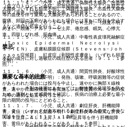
７）． ビタミン欠乏症：（頻度不明）ビタミンＫ欠乏症状
１１．１．４． 〈小児、成人共通〉偽膜性大腸炎、出血性
（低プロトロンビン血症、出血傾向等）、ビタミンＢ群欠乏
大腸炎（いずれも頻度不明）：偽膜性大腸炎、出血性大腸炎
症状（舌炎、口内炎、食欲不振、神経炎等）。
等の血便を伴う重篤な大腸炎があらわれることがあるので、
腹痛、頻回の下痢があらわれた場合には直ちに投与を中止す
８）． その他：（０．１〜３％）ＣＫ上昇、（頻度不明）
るなど適切な処置を行うこと。
めまい、頭痛、アルドラーゼ上昇、倦怠感、眠気、心悸亢
進、四肢しびれ感、筋肉痛。
１１．１．５． 〈小児、成人共通〉中毒性表皮壊死融解症
（Ｔｏｘｉｃ Ｅｐｉｄｅｒｍａｌ Ｎｅｃｒｏｌｙｓｉ
禁忌
ｓ：ＴＥＮ）、皮膚粘膜眼症候群（Ｓｔｅｖｅｎｓ−Ｊｏｈ
ｎｓｏｎ症候群）、紅皮症（剥脱性皮膚炎）（いずれも頻度
本剤の成分に対し過敏症の既往歴のある患者〔９．１．１参
不明）。
照〕。
１１．１．６． 〈小児、成人共通〉間質性肺炎、好酸球性
重要な基本的注意
肺炎（いずれも頻度不明）：発熱、咳嗽、呼吸困難等の症状
があらわれた場合には投与を中止し、速やかに胸部Ｘ線検
８．１． 本剤の使用にあたっては、耐性菌の発現等を防ぐ
査、速やかに血液検査等を実施し、副腎皮質ホルモン剤の投
ため、原則として感受性を確認し、疾病の治療上必要な最小
与等の適切な処置を行うこと。
限の期間の投与にとどめること。
１１．１．７． 〈小児、成人共通〉劇症肝炎、肝機能障
８．２． ショックがあらわれるおそれがあるので、十分な
害、黄疸（いずれも頻度不明）：劇症肝炎等の重篤な肝炎、
問診を行うこと〔１１．１．１参照〕。
ＡＳＴ上昇、ＡＬＴ上昇、Ａｌ−Ｐ上昇等を伴う肝機能障
害、黄疸があらわれることがある〔８．５参照〕。