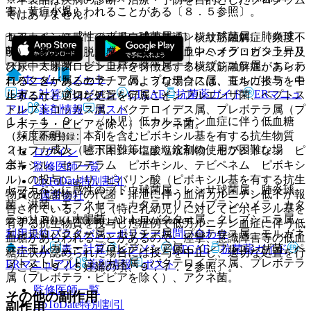
１）． 小児：
害、黄疸があらわれることがある〔８．５参照〕。
ではありません。
セフカペンに感性のブドウ球菌属、レンサ球菌属、肺炎球
１１．１．８． 〈小児、成人共通〉横紋筋融解症（頻度不
菌、モラクセラ・カタラーリス（ブランハメラ・カタラーリ
明）：筋肉痛、脱力感、ＣＫ上昇、血中ミオグロビン上昇及
ス）、大腸菌、シトロバクター属、クレブシエラ属、エンテ
び尿中ミオグロビン上昇を特徴とする横紋筋融解症があらわ
ホーム
ノート
ロバクター属、セラチア属、プロテウス属、モルガネラ・モ
れることがあるので、このような場合には、直ちに投与を中
表・計算
レジメン
CTCAE
抗菌薬ガイド
ERマニュ
ルガニー、プロビデンシア属、インフルエンザ菌、ペプトス
止するなど適切な処置を行うこと。
アル
薬剤情報
ポスト
トレプトコッカス属、バクテロイデス属、プレボテラ属（プ
１１．１．９． 〈小児〉低カルニチン血症に伴う低血糖
レボテラ・ビビアを除く）、アクネ菌。
（頻度不明）：本剤を含むピボキシル基を有する抗生物質
新規登録
２）． 成人（嚥下困難等により錠剤の使用が困難な場
（セフカペン ピボキシル塩酸塩水和物、セフジトレン ピ
ログイン
合）：
ボキシル、セフテラム ピボキシル、テビペネム ピボキシ
監修医師一覧
ル）の投与により、ピバリン酸（ピボキシル基を有する抗生
UpToDate特別割引
セフカペンに感性のブドウ球菌属、レンサ球菌属、肺炎球
物質の代謝物）の代謝・排泄に伴う血清カルニチン低下が報
運営会社
菌、淋菌、モラクセラ・カタラーリス（ブランハメラ・カタ
告されている。小児（特に乳幼児）に対してピボキシル基を
ラーリス）、大腸菌、シトロバクター属、クレブシエラ属、
© 2021 HOKUTO Inc. All rights reserved.
有する抗生物質を投与した症例で低カルニチン血症に伴う低
利用規約
プライバシーポリシー
お問い合わせ
エンテロバクター属、セラチア属、プロテウス属、モルガネ
血糖があらわれることがあるので、痙攣、意識障害等の低血
ラ・モルガニー、プロビデンシア属、インフルエンザ菌、ペ
ホーム
表・計算
レジメン
CTCAE
抗菌薬ガイド
糖症状が認められた場合には投与を中止し、適切な処置を行
プトストレプトコッカス属、バクテロイデス属、プレボテラ
ERマニュアル
薬剤情報
ポスト
うこと〔９．５妊婦の項、９．７．２参照〕。
属（プレボテラ・ビビアを除く）、アクネ菌。
監修医師一覧
その他の副作用
UpToDate特別割引
副作用