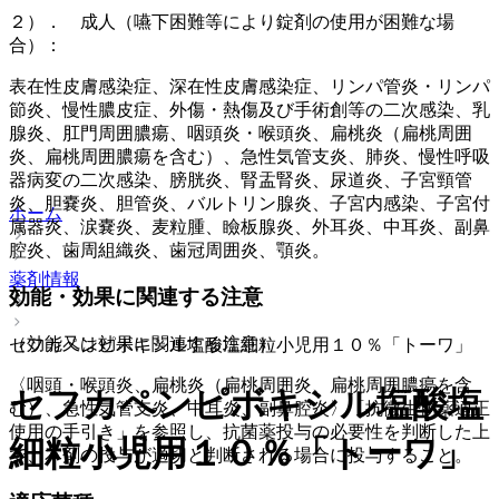
２）． 成人（嚥下困難等により錠剤の使用が困難な場
合）：
表在性皮膚感染症、深在性皮膚感染症、リンパ管炎・リンパ
節炎、慢性膿皮症、外傷・熱傷及び手術創等の二次感染、乳
腺炎、肛門周囲膿瘍、咽頭炎・喉頭炎、扁桃炎（扁桃周囲
炎、扁桃周囲膿瘍を含む）、急性気管支炎、肺炎、慢性呼吸
器病変の二次感染、膀胱炎、腎盂腎炎、尿道炎、子宮頸管
炎、胆嚢炎、胆管炎、バルトリン腺炎、子宮内感染、子宮付
ホーム
属器炎、涙嚢炎、麦粒腫、瞼板腺炎、外耳炎、中耳炎、副鼻
腔炎、歯周組織炎、歯冠周囲炎、顎炎。
薬剤情報
効能・効果に関連する注意
（効能又は効果に関連する注意）
セフカペンピボキシル塩酸塩細粒小児用１０％「トーワ」
〈咽頭・喉頭炎、扁桃炎（扁桃周囲炎、扁桃周囲膿瘍を含
セフカペンピボキシル塩酸塩
む）、急性気管支炎、中耳炎、副鼻腔炎〉「抗微生物薬適正
使用の手引き」を参照し、抗菌薬投与の必要性を判断した上
細粒小児用１０％「トーワ」
で、本剤の投与が適切と判断される場合に投与すること。