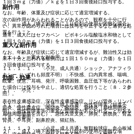
１回３ｍｇ（力価）／ｋｇを１日３回食後経口投与する。
副作用
なお、年齢、体重及び症状に応じて適宜増減する。
次の副作用があらわれることがあるので、観察を十分に行
２）． 成人（嚥下困難等により錠剤の使用が困難な場合）
い、異常が認められた場合には投与を中止するなど適切な処
置を行うこと。
通常、成人にはセフカペン ピボキシル塩酸塩水和物として
１回１００ｍｇ（力価）を１日３回食後経口投与する。
重大な副作用
なお、年齢及び症状に応じて適宜増減するが、難治性又は効
１１．１． 重大な副作用
果不十分と思われる症例には１回１５０ｍｇ（力価）を１日
３回食後経口投与する。
１１．１．１． 〈小児、成人共通〉ショック、アナフィラ
キシー（いずれも頻度不明）：不快感、口内異常感、喘鳴、
効能・効果
眩暈、便意、耳鳴、発汗、呼吸困難、血圧低下等があらわれ
た場合には投与を中止し、適切な処置を行うこと〔８．２参
１）． 小児：
照〕。
表在性皮膚感染症、深在性皮膚感染症、リンパ管炎・リンパ
１１．１．２． 〈小児、成人共通〉急性腎障害（頻度不
節炎、慢性膿皮症、咽頭炎・喉頭炎、扁桃炎（扁桃周囲炎、
明）：急性腎障害等の重篤な腎障害があらわれることがある
扁桃周囲膿瘍を含む）、急性気管支炎、肺炎、膀胱炎、腎盂
〔８．３参照〕。
腎炎、中耳炎、副鼻腔炎、猩紅熱。
１１．１．３． 〈小児、成人共通〉無顆粒球症、血小板減
２）． 成人（嚥下困難等により錠剤の使用が困難な場