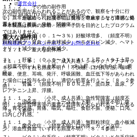
運営会社
１１．２． その他の副作用
次の副作用があらわれることがあるので、観察を十分に行
© 2021 HOKUTO Inc. All rights reserved.
い、異常が認められた場合には投与を中止するなど適切な処
１）． 過敏症：（頻度不明）発疹、蕁麻疹、そう痒感、発
置を行うこと。
赤、紅斑、腫脹、発熱、関節痛。
※本製品は疾病の診断・治療・予防を目的としたプログラム
ではありません。
２）． 血液：（０．１〜３％）好酸球増多、（頻度不明）
重大な副作用
顆粒球減少、貧血（赤血球減少、ヘモグロビン減少、ヘマト
利用規約
プライバシーポリシー
お問い合わせ
クリット減少）、血小板減少。
１１．１． 重大な副作用
３）． 肝臓：（０．１〜３％）ＡＬＴ上昇、ＡＳＴ上昇、
１１．１．１． 〈小児、成人共通〉ショック、アナフィラ
（頻度不明）ＬＤＨ上昇、Ａｌ−Ｐ上昇、γ−ＧＴＰ上昇、黄
キシー（いずれも頻度不明）：不快感、口内異常感、喘鳴、
疸。
眩暈、便意、耳鳴、発汗、呼吸困難、血圧低下等があらわれ
た場合には投与を中止し、適切な処置を行うこと〔８．２参
４）． 腎臓：（頻度不明）ＢＵＮ上昇、蛋白尿、血尿、ク
照〕。
レアチニン上昇、浮腫。
１１．１．２． 〈小児、成人共通〉急性腎障害（頻度不
５）． 消化器：（０．１〜３％）下痢、（頻度不明）腹
明）：急性腎障害等の重篤な腎障害があらわれることがある
痛、胃不快感、胃痛、嘔気、嘔吐、食欲不振、便秘、口渇、
〔８．３参照〕。
口内しびれ感。
１１．１．３． 〈小児、成人共通〉無顆粒球症、血小板減
６）． 菌交代症：（頻度不明）口内炎、カンジダ症。
少、溶血性貧血（いずれも頻度不明）〔８．４参照〕。