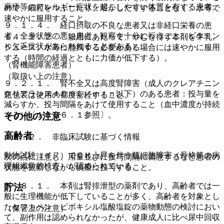
麻疹等のアレルギー症状を起こしやすい体質を有する患者。
ので、細粒をつぶしたり、溶かしたりすることなく、水等で
速やかに服用すること。
９．１．４． 経口摂取の不良な患者又は非経口栄養の患
者、全身状態の悪い患者：観察を十分に行うこと（ビタミン
１４．１．２． 服用にあたって、やむを得ず本剤を牛乳、
Ｋ欠乏症状があらわれることがある）。
ジュース、水等に懸濁する必要がある場合には速やかに服用
する（時間の経過とともに力価が低下する）。
（腎機能障害患者）
（取扱い上の注意）
９．２．１． 腎不全又は高度腎障害（成人のクレアチニン
クリアランス４０ｍＬ／ｍｉｎ以下）のある患者：投与量を
瓶包装は使用の都度密栓すること。
減らすか、投与間隔をあけて使用すること（血中濃度が持続
する）〔１６．６．１参照〕。
その他の注意
高齢者
１５．２． 非臨床試験に基づく情報
動物試験（イヌ）でＣＫ上昇を伴う筋細胞障害（骨格筋の病
次の点に注意し、用量並びに投与間隔に留意するなど患者の
理組織学的検査）が認められている。
状態を観察しながら慎重に投与すること。
９．８．１． 本剤は腎排泄型の薬剤であり、高齢者では一
貯法
般に生理機能が低下していることが多く、高齢者を対象とし
たセフカペン ピボキシル塩酸塩錠の薬物動態の検討におい
（保管上の注意）
て、副作用は認められなかったが、健康成人に比べ尿中回収