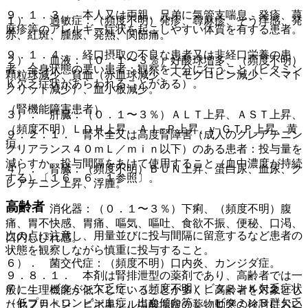
９．１．３． 本人又は両親、兄弟に気管支喘息、発疹、蕁
１）． 過敏症：（頻度不明）発疹、蕁麻疹、そう痒感、発
麻疹等のアレルギー症状を起こしやすい体質を有する患者。
赤、紅斑、腫脹、発熱、関節痛。
９．１．４． 経口摂取の不良な患者又は非経口栄養の患
２）． 血液：（０．１〜３％）好酸球増多、（頻度不明）
者、全身状態の悪い患者：観察を十分に行うこと（ビタミン
顆粒球減少、貧血（赤血球減少、ヘモグロビン減少、ヘマト
Ｋ欠乏症状があらわれることがある）。
クリット減少）、血小板減少。
（腎機能障害患者）
３）． 肝臓：（０．１〜３％）ＡＬＴ上昇、ＡＳＴ上昇、
（頻度不明）ＬＤＨ上昇、Ａｌ−Ｐ上昇、γ−ＧＴＰ上昇、黄
９．２．１． 腎不全又は高度腎障害（成人のクレアチニン
疸。
クリアランス４０ｍＬ／ｍｉｎ以下）のある患者：投与量を
減らすか、投与間隔をあけて使用すること（血中濃度が持続
４）． 腎臓：（頻度不明）ＢＵＮ上昇、蛋白尿、血尿、ク
する）〔１６．６．１参照〕。
レアチニン上昇、浮腫。
高齢者
５）． 消化器：（０．１〜３％）下痢、（頻度不明）腹
痛、胃不快感、胃痛、嘔気、嘔吐、食欲不振、便秘、口渇、
次の点に注意し、用量並びに投与間隔に留意するなど患者の
口内しびれ感。
状態を観察しながら慎重に投与すること。
６）． 菌交代症：（頻度不明）口内炎、カンジダ症。
９．８．１． 本剤は腎排泄型の薬剤であり、高齢者では一
７）． ビタミン欠乏症：（頻度不明）ビタミンＫ欠乏症状
般に生理機能が低下していることが多く、高齢者を対象とし
（低プロトロンビン血症、出血傾向等）、ビタミンＢ群欠乏
たセフカペン ピボキシル塩酸塩錠の薬物動態の検討におい