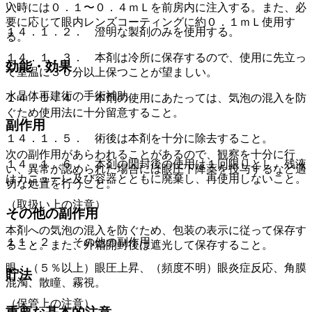
い。
入時には０．１〜０．４ｍＬを前房内に注入する。また、必
要に応じて眼内レンズコーティングに約０．１ｍＬ使用す
１４．１．２． 澄明な製剤のみを使用する。
る。
１４．１．３． 本剤は冷所に保存するので、使用に先立っ
効能・効果
て室温に３０分以上保つことが望ましい。
水晶体再建術の手術補助。
１４．１．４． 本剤の使用にあたっては、気泡の混入を防
ぐため使用法に十分留意すること。
副作用
１４．１．５． 術後は本剤を十分に除去すること。
次の副作用があらわれることがあるので、観察を十分に行
１４．１．６． 本剤の開封後の使用は１回限りとし、残液
い、異常が認められた場合には眼圧下降薬を投与するなど適
はカニューレ及び容器とともに廃棄し、再使用しないこと。
切な処置を行うこと。
（取扱い上の注意）
その他の副作用
本剤への気泡の混入を防ぐため、包装の表示に従って保存す
１１．２． その他の副作用
ること。また、外箱開封後は遮光して保存すること。
眼：（５％以上）眼圧上昇、（頻度不明）眼炎症反応、角膜
貯法
混濁、散瞳、霧視。
（保管上の注意）