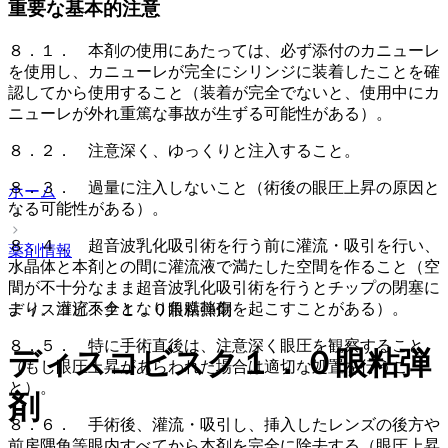
重要な基本的注意
８．１． 本剤の使用にあたっては、必ず添付のカニューレ
を使用し、カニューレが完全にシリンジに装着したことを確
認してから使用すること（装着が完全でないと、使用中にカ
ニューレが外れ重篤な事故が生ずる可能性がある）。
８．２． 注意深く、ゆっくりと注入すること。
８．３． 過量に注入しないこと（術後の眼圧上昇の原因と
ホーム
なる可能性がある）。
８．４． 超音波乳化吸引術を行う前に灌流・吸引を行い、
薬剤情報
水晶体と本剤との間に灌流液で満たした空間を作ること（空
間が不十分なまま超音波乳化吸引術を行うとチップの閉塞に
より、灌流不全となり角膜熱傷を起こすことがある）。
ディスコビスク１．０眼粘弾剤
８．５． 特に手術直後は、注意深く眼圧を観察すること
ディスコビスク１．０眼粘弾
（もし眼圧上昇があらわれた場合は適切な処置を行うこ
と）。
剤
８．６． 手術後、灌流・吸引し、挿入したレンズの後方や
前房隅角等眼内すべてから本剤を完全に除去する（眼圧上昇