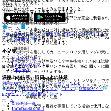
を起こすことがある）。
ではありません。
なお、添付のカニューレのみを使用すること。
（特定の背景を有する患者に関する注意）
６． カニューレとシリンジ筒の接続部分が完全に装着され
（合併症・既往歴等のある患者）
ていることを目で見て確認する。
ホーム
ノート
９．１．１． 本剤の成分に対し過敏症又は蛋白系薬剤に対
７． カニューレからカニューレカートリッジをまっすぐに
表・計算
レジメン
CTCAE
抗菌薬ガイド
ERマニュ
し過敏症の既往歴のある患者：治療上やむを得ないと判断さ
抜く。カートリッジを抜く際にカニューレをひねったり、ね
アル
薬剤情報
ポスト
れる場合を除き、使用は避けること。
じって緩めたりしないよう注意する。
新規登録
小児等
８． シリンジを縦にしてカニューレロック用リングの穴に
ログイン
カニューレの針を通す。
監修医師一覧
小児等を対象とした有効性及び安全性を指標とした臨床試験
UpToDate特別割引
９． カニューレロック用リングを右回り（時計回り）に回
は実施していない。
運営会社
してシリンジにしっかり固定する。
適用上の注意、取扱い上の注意
© 2021 HOKUTO Inc. All rights reserved.
１０． 空気を完全に取り除くために、シリンジを片手で持
利用規約
プライバシーポリシー
お問い合わせ
ち、もう一方の手で本剤が先端から出てくるまでプランジャ
（適用上の注意）
ホーム
表・計算
レジメン
CTCAE
抗菌薬ガイド
ーロッドをゆっくりと押す。
ERマニュアル
薬剤情報
ポスト
１４．１． 薬剤使用時の注意
ホーム
監修医師一覧
１４．１．１． ガラス容器が損傷している場合は使用しな
UpToDate特別割引