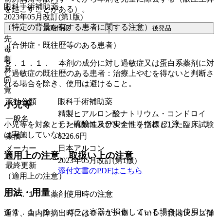
眼科手術補助薬
を起こすことがある）。
2023年05月改訂(第1版)
（特定の背景を有する患者に関する注意）
薬剤情報
後発品
先
（合併症・既往歴等のある患者）
毒
劇
９．１．１． 本剤の成分に対し過敏症又は蛋白系薬剤に対
麻
し過敏症の既往歴のある患者：治療上やむを得ないと判断さ
向
れる場合を除き、使用は避けること。
覚
薬効分類
眼科手術補助薬
小児等
精製ヒアルロン酸ナトリウム・コンドロイ
一般名
チン硫酸エステルナトリウム (2) 液
小児等を対象とした有効性及び安全性を指標とした臨床試験
は実施していない。
薬価
8226.6
円
メーカー
日本アルコン
適用上の注意、取扱い上の注意
2023年05月改訂(第1版)
最終更新
添付文書のPDFはこちら
（適用上の注意）
用法・用量
１４．１． 薬剤使用時の注意
１４．１．１． ガラス容器が損傷している場合は使用しな
通常、白内障摘出時には０．１〜０．４ｍＬ、眼内レンズ挿