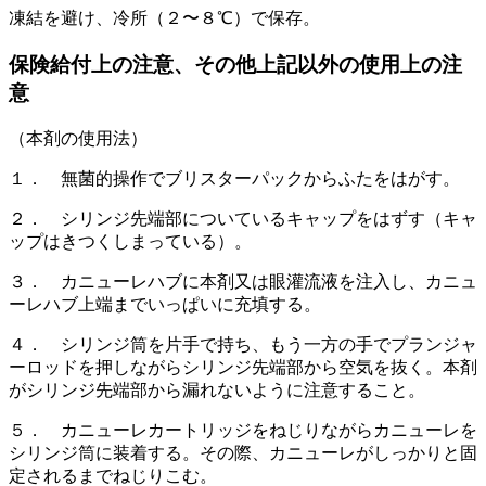
凍結を避け、冷所（２〜８℃）で保存。
保険給付上の注意、その他上記以外の使用上の注
意
（本剤の使用法）
１． 無菌的操作でブリスターパックからふたをはがす。
２． シリンジ先端部についているキャップをはずす（キャ
ップはきつくしまっている）。
３． カニューレハブに本剤又は眼灌流液を注入し、カニュ
ーレハブ上端までいっぱいに充填する。
４． シリンジ筒を片手で持ち、もう一方の手でプランジャ
ーロッドを押しながらシリンジ先端部から空気を抜く。本剤
がシリンジ先端部から漏れないように注意すること。
５． カニューレカートリッジをねじりながらカニューレを
シリンジ筒に装着する。その際、カニューレがしっかりと固
定されるまでねじりこむ。