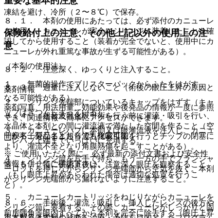
重要な基本的注意
凍結を避け、冷所（２〜８℃）で保存。
８．１． 本剤の使用にあたっては、必ず添付のカニューレ
を使用し、カニューレが完全にシリンジに装着したことを確
保険給付上の注意、その他上記以外の使用上の注
認してから使用すること（装着が完全でないと、使用中にカ
意
ニューレが外れ重篤な事故が生ずる可能性がある）。
（本剤の使用法）
８．２． 注意深く、ゆっくりと注入すること。
１． 無菌的操作でブリスターパックからふたをはがす。
８．３． 過量に注入しないこと（術後の眼圧上昇の原因と
薬剤情報
なる可能性がある）。
２． シリンジ先端部についているキャップをはずす（キャ
薬剤写真、用法用量、効能効果や後発品の情報が一度に参照
ップはきつくしまっている）。
８．４． 超音波乳化吸引術を行う前に灌流・吸引を行い、
でき、関連情報へ簡単にアクセスができます。
水晶体と本剤との間に灌流液で満たした空間を作ること（空
３． カニューレハブに本剤又は眼灌流液を注入し、カニュ
一般名、製品名どちらでも検索可能！
間が不十分なまま超音波乳化吸引術を行うとチップの閉塞に
ーレハブ上端までいっぱいに充填する。
より、灌流不全となり角膜熱傷を起こすことがある）。
※ ご使用いただく際に、必ず最新の添付文書および安全性
４． シリンジ筒を片手で持ち、もう一方の手でプランジャ
情報も併せてご確認下さい。
８．５． 特に手術直後は、注意深く眼圧を観察すること
ーロッドを押しながらシリンジ先端部から空気を抜く。本剤
（もし眼圧上昇があらわれた場合は適切な処置を行うこ
がシリンジ先端部から漏れないように注意すること。
と）。
５． カニューレカートリッジをねじりながらカニューレを
８．６． 手術後、灌流・吸引し、挿入したレンズの後方や
シリンジ筒に装着する。その際、カニューレがしっかりと固
前房隅角等眼内すべてから本剤を完全に除去する（眼圧上昇
定されるまでねじりこむ。
※本製品は疾病の診断・治療・予防を目的としたプログラム