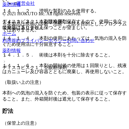
い。
運営会社
薬剤情報
１４．１．２． 澄明な製剤のみを使用する。
© 2021 HOKUTO Inc. All rights reserved.
ディスコビスク１．０眼粘弾剤
１４．１．３． 本剤は冷所に保存するので、使用に先立っ
※本製品は疾病の診断・治療・予防を目的としたプログラム
後発品はありません
て室温に３０分以上保つことが望ましい。
ではありません。
ホーム
１４．１．４． 本剤の使用にあたっては、気泡の混入を防
利用規約
プライバシーポリシー
お問い合わせ
ぐため使用法に十分留意すること。
薬剤情報
１４．１．５． 術後は本剤を十分に除去すること。
１４．１．６． 本剤の開封後の使用は１回限りとし、残液
ディスコビスク１．０眼粘弾剤
はカニューレ及び容器とともに廃棄し、再使用しないこと。
（取扱い上の注意）
本剤への気泡の混入を防ぐため、包装の表示に従って保存す
ること。また、外箱開封後は遮光して保存すること。
貯法
（保管上の注意）