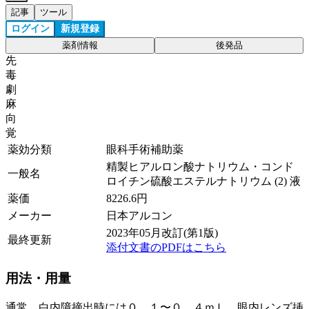
記事
ツール
ログイン
新規登録
薬剤情報
後発品
先
毒
劇
麻
向
覚
薬効分類
眼科手術補助薬
精製ヒアルロン酸ナトリウム・コンド
一般名
ロイチン硫酸エステルナトリウム (2) 液
薬価
8226.6
円
メーカー
日本アルコン
2023年05月改訂(第1版)
最終更新
添付文書のPDFはこちら
用法・用量
通常、白内障摘出時には０．１〜０．４ｍＬ、眼内レンズ挿