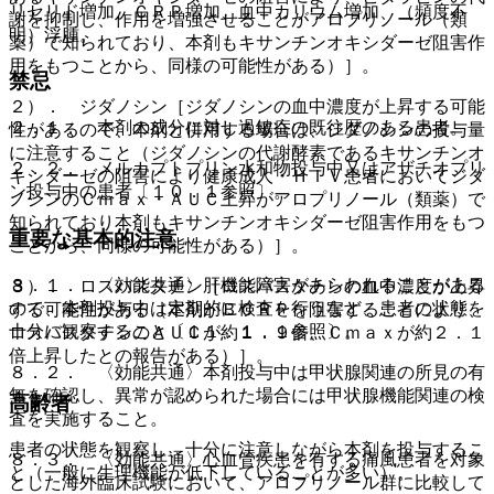
リセリド増加、ＣＲＰ増加、血中カリウム増加、（頻度不
謝を抑制し、作用を増強させることがアロプリノール（類
明）浮腫。
薬）で知られており、本剤もキサンチンオキシダーゼ阻害作
用をもつことから、同様の可能性がある）］。
禁忌
２）． ジダノシン［ジダノシンの血中濃度が上昇する可能
２．１． 本剤の成分に対し過敏症の既往歴のある患者。
性があるので、本剤と併用する場合は、ジダノシンの投与量
に注意すること（ジダノシンの代謝酵素であるキサンチンオ
２．２． メルカプトプリン水和物投与中又はアザチオプリ
キシダーゼの阻害により健康成人・ＨＩＶ患者においてジダ
ン投与中の患者〔１０．１参照〕。
ノシンのＣｍａｘ・ＡＵＣ上昇がアロプリノール（類薬）で
知られており本剤もキサンチンオキシダーゼ阻害作用をもつ
重要な基本的注意
ことから、同様の可能性がある）］。
８．１． 〈効能共通〉肝機能障害があらわれることがある
３）． ロスバスタチン［ロスバスタチンの血中濃度が上昇
ので、本剤投与中は定期的に検査を行うなど、患者の状態を
する可能性がある（本剤がＢＣＲＰを阻害することにより、
十分に観察すること〔１１．１．１参照〕。
ロスバスタチンのＡＵＣが約１．９倍、Ｃｍａｘが約２．１
倍上昇したとの報告がある）］。
８．２． 〈効能共通〉本剤投与中は甲状腺関連の所見の有
無を確認し、異常が認められた場合には甲状腺機能関連の検
高齢者
査を実施すること。
患者の状態を観察し、十分に注意しながら本剤を投与するこ
８．３． 〈効能共通〉心血管疾患を有する痛風患者を対象
と（一般に生理機能が低下していることが多い）。
とした海外臨床試験において、アロプリノール群に比較して