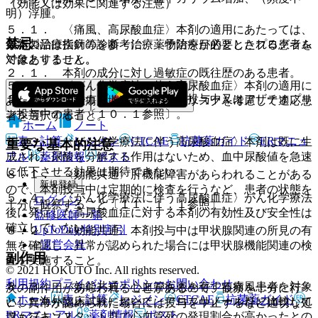
（効能又は効果に関連する注意）
明）浮腫。
５．１． 〈痛風、高尿酸血症〉本剤の適用にあたっては、
禁忌
※本製品は疾病の診断・治療・予防を目的としたプログラム
最新の治療指針等を参考に、薬物治療が必要とされる患者を
ではありません。
対象とすること。
２．１． 本剤の成分に対し過敏症の既往歴のある患者。
５．２． 〈がん化学療法に伴う高尿酸血症〉本剤の適用に
２．２． メルカプトプリン水和物投与中又はアザチオプリ
あたっては、腫瘍崩壊症候群の発症リスクを考慮して適応患
ン投与中の患者〔１０．１参照〕。
者を選択すること。
ホーム
ノート
表・計算
レジメン
CTCAE
抗菌薬ガイド
ERマニュ
５．３． 〈がん化学療法に伴う高尿酸血症〉本剤は既に生
重要な基本的注意
アル
薬剤情報
ポスト
成された尿酸を分解する作用はないため、血中尿酸値を急速
に低下させる効果は期待できない。
８．１． 〈効能共通〉肝機能障害があらわれることがある
新規登録
ので、本剤投与中は定期的に検査を行うなど、患者の状態を
５．４． 〈がん化学療法に伴う高尿酸血症〉がん化学療法
ログイン
十分に観察すること〔１１．１．１参照〕。
後に発症した高尿酸血症に対する本剤の有効性及び安全性は
監修医師一覧
確立していない。
UpToDate特別割引
８．２． 〈効能共通〉本剤投与中は甲状腺関連の所見の有
運営会社
無を確認し、異常が認められた場合には甲状腺機能関連の検
副作用
査を実施すること。
© 2021 HOKUTO Inc. All rights reserved.
利用規約
プライバシーポリシー
お問い合わせ
８．３． 〈効能共通〉心血管疾患を有する痛風患者を対象
次の副作用があらわれることがあるので、観察を十分に行
ホーム
表・計算
レジメン
CTCAE
抗菌薬ガイド
とした海外臨床試験において、アロプリノール群に比較して
い、異常が認められた場合には投与を中止するなど適切な処
ERマニュアル
薬剤情報
ポスト
フェブキソスタット群で心血管死の発現割合が高かったとの
置を行うこと。