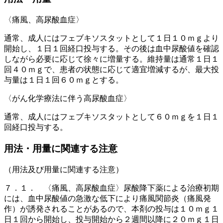
〈痛風、高尿酸血症〉
通常、成人にはフェブキソスタットとして１日１０ｍｇより
開始し、１日１回経口投与する。その後は血中尿酸値を確認
しながら必要に応じて徐々に増量する。維持量は通常１日１
回４０ｍｇで、患者の状態に応じて適宜増減するが、最大投
与量は１日１回６０ｍｇとする。
〈がん化学療法に伴う高尿酸血症〉
通常、成人にはフェブキソスタットとして６０ｍｇを１日１
回経口投与する。
用法・用量に関連する注意
（用法及び用量に関連する注意）
７．１． 〈痛風、高尿酸血症〉尿酸降下薬による治療初期
には、血中尿酸値の急激な低下により痛風関節炎（痛風発
作）が誘発されることがあるので、本剤の投与は１０ｍｇ１
日１回から開始し、投与開始から２週間以降に２０ｍｇ１日