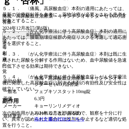
ｇ「杏林」
５．１． 〈痛風、高尿酸血症〉本剤の適用にあたっては、
最新の治療指針等を参考に、薬物治療が必要とされる患者を
痛風・高尿酸血症治療薬 > キサンチンオキシダーゼ (XO) 阻
対象とすること。
害薬
2024年12月改訂(第6版)
５．２． 〈がん化学療法に伴う高尿酸血症〉本剤の適用に
薬剤情報
後発品
あたっては、腫瘍崩壊症候群の発症リスクを考慮して適応患
後
者を選択すること。
毒
劇
５．３． 〈がん化学療法に伴う高尿酸血症〉本剤は既に生
麻
成された尿酸を分解する作用はないため、血中尿酸値を急速
向
に低下させる効果は期待できない。
覚
５．４． 〈がん化学療法に伴う高尿酸血症〉がん化学療法
痛風・高尿酸血症治療薬 > キサンチンオキ
薬効分類
後に発症した高尿酸血症に対する本剤の有効性及び安全性は
シダーゼ (XO) 阻害薬
確立していない。
一般名
フェブキソスタット10mg錠
薬価
6.3
円
副作用
メーカー
キョーリンリメディオ
2024年12月改訂(第6版)
次の副作用があらわれることがあるので、観察を十分に行
最終更新
添付文書のPDFはこちら
い、異常が認められた場合には投与を中止するなど適切な処
置を行うこと。