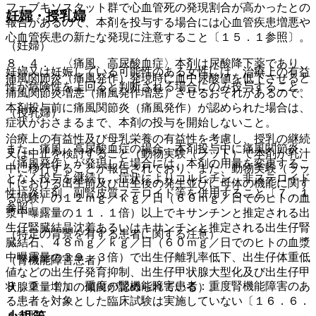
フェブキソスタット群で心血管死の発現割合が高かったとの
妊婦・授乳婦
報告があるので、本剤を投与する場合には心血管疾患増悪や
心血管疾患の新たな発現に注意すること〔１５．１参照〕。
（妊婦）
８．４． 〈痛風、高尿酸血症〉本剤は尿酸降下薬であり、
妊婦又は妊娠している可能性のある女性には、治療上の有益
痛風関節炎（痛風発作）発現時に血中尿酸値を低下させると
性が危険性を上回ると判断される場合にのみ投与すること。
痛風関節炎増悪（痛風発作増悪）させるおそれがあるので、
本剤投与前に痛風関節炎（痛風発作）が認められた場合は、
（授乳婦）
症状がおさまるまで、本剤の投与を開始しないこと。
治療上の有益性及び母乳栄養の有益性を考慮し、授乳の継続
また、痛風、高尿酸血症の場合、本剤投与中に痛風関節炎
又は中止を検討すること（動物実験（ラット）で本剤が乳汁
（痛風発作）が発現した場合には、本剤の用量を変更するこ
中に移行することが報告されており、また、動物実験（ラッ
となく投与を継続し、症状によりコルヒチン、非ステロイド
トにおける出生前及び出生後の発生並びに母体の機能に関す
性抗炎症剤、副腎皮質ステロイド等を併用すること〔７．１
る試験）の１２ｍｇ／ｋｇ／日（６０ｍｇ／日でのヒトの血
参照〕。
漿中曝露量の１１．１倍）以上でキサンチンと推定される出
生仔腎臓結晶沈着あるいはキサンチンと推定される出生仔腎
（特定の背景を有する患者に関する注意）
臓結石、４８ｍｇ／ｋｇ／日（６０ｍｇ／日でのヒトの血漿
中曝露量の３９．３倍）で出生仔離乳率低下、出生仔体重低
（腎機能障害患者）
値などの出生仔発育抑制、出生仔甲状腺大型化及び出生仔甲
９．２．１． 重度の腎機能障害患者：重度腎機能障害のあ
状腺重量増加の傾向が認められている）。
る患者を対象とした臨床試験は実施していない〔１６．６．
１参照〕。