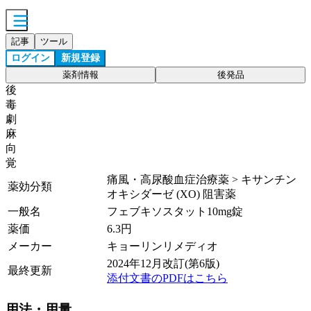
記事
ツール
ログイン
新規登録
薬剤情報
後発品
後
毒
劇
麻
向
覚
痛風・高尿酸血症治療薬 > キサンチン
薬効分類
オキシダーゼ (XO) 阻害薬
一般名
フェブキソスタット10mg錠
薬価
6.3
円
メーカー
キョーリンリメディオ
2024年12月改訂(第6版)
最終更新
添付文書のPDFはこちら
用法・用量