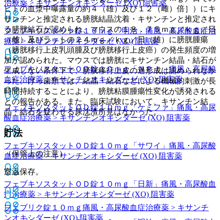
治療薬 > キサンチンオキシダーゼ (XO) 阻害薬
ヒトの血漿中曝露量の約４（雄）及び１２（雌）倍］）にキ
サンチンと推定される膀胱結晶沈着・キサンチンと推定され
る膀胱結石が認められ、マウスの１８．７５ｍｇ／ｋｇ／日
フェブキソスタット錠１０ｍｇ「明治」
痛風・高尿酸血症治
（雌）及びラットの２４ｍｇ／ｋｇ／日（雄）に膀胱腫瘍
療薬 > キサンチンオキシダーゼ (XO) 阻害薬
（膀胱移行上皮乳頭腫及び膀胱移行上皮癌）の発生頻度の増
加が認められた。マウスでは膀胱にキサンチン結晶・結石が
フェブキソスタットＯＤ錠１０ｍｇ「ＮＰＩ」
痛風・高尿酸
生成しない条件下で、膀胱移行上皮の過形成は認められなか
血症治療薬 > キサンチンオキシダーゼ (XO) 阻害薬
った。げっ歯類では、結晶・結石などによる機械的刺激が長
時間持続することにより、膀胱粘膜腫瘍性変化が誘発される
との報告がある。また、臨床試験において、キサンチン結
フェブキソスタットＯＤ錠１０ｍｇ「ケミファ」
痛風・高尿
晶・結石を疑わせる尿沈渣所見はなかった。
酸血症治療薬 > キサンチンオキシダーゼ (XO) 阻害薬
貯法
フェブキソスタットＯＤ錠１０ｍｇ「サワイ」
痛風・高尿酸
（保管上の注意）
血症治療薬 > キサンチンオキシダーゼ (XO) 阻害薬
室温保存。
フェブキソスタットＯＤ錠１０ｍｇ「日新」
痛風・高尿酸血
症治療薬 > キサンチンオキシダーゼ (XO) 阻害薬
フェブリク錠１０ｍｇ
痛風・高尿酸血症治療薬 > キサンチ
ンオキシダーゼ (XO) 阻害薬