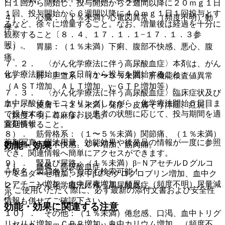
日１回から開始し、投与開始から２週間以降に２０ｍｇ１日
１回、投与開始から６週間以降に４０ｍｇ１日１回投与とす
４）． 心臓：（１％未満）心電図異常、（頻度不明）動
るなど、徐々に増量すること。なお、増量後は経過を十分に
悸。
観察すること〔８．４、１７．１．１−１７．１．３参
照〕。
５）． 胃腸：（１％未満）下痢、腹部不快感、悪心、腹
痛。
７．２． 〈がん化学療法に伴う高尿酸血症〉本剤は、がん
化学療法開始１〜２日前から投与を開始すること。
６）． 肝・胆道系：（１〜５％未満）肝機能検査値異常
（ＡＳＴ増加、ＡＬＴ増加、γ−ＧＴＰ増加等）。
７．３． 〈がん化学療法に伴う高尿酸血症〉臨床症状及び
血中尿酸値をモニタリングしながら、化学療法開始５日目ま
７）． 皮膚：（１％未満）発疹、皮膚そう痒症、紅斑、
で投与すること。なお、患者の状態に応じて、投与期間を適
（頻度不明）蕁麻疹、脱毛。
薬剤情報
宜延長すること。
８）． 筋骨格系：（１〜５％未満）関節痛、（１％未満）
薬剤写真、用法用量、効能効果や後発品の情報が一度に参照
四肢痛、四肢不快感、ＣＫ増加、筋肉痛。
効能・効果
でき、関連情報へ簡単にアクセスができます。
９）． 腎及び尿路：（１％未満）β−ＮアセチルＤグルコ
１）． 痛風、高尿酸血症。
一般名、製品名どちらでも検索可能！
サミニダーゼ増加、尿中β２ミクログロブリン増加、血中ク
レアチニン増加、血中尿素増加、頻尿、（頻度不明）尿量減
２）． がん化学療法に伴う高尿酸血症。
※ ご使用いただく際に、必ず最新の添付文書および安全性
少。
情報も併せてご確認下さい。
効能・効果に関連する注意
１０）． その他：（１％未満）倦怠感、口渇、血中トリグ
リセリド増加、ＣＲＰ増加、血中カリウム増加、（頻度不