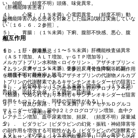
い、傾眠、（頻度不明）頭痛、味覚異常。
（肝機能障害患者）
４）． 心臓：（１％未満）心電図異常、（頻度不明）動
肝機能障害のある患者を対象とした臨床試験は実施していな
悸。
い〔１６．６．２参照〕。
５）． 胃腸：（１％未満）下痢、腹部不快感、悪心、腹
相互作用
痛。
６）． 肝・胆道系：（１〜５％未満）肝機能検査値異常
１０．１． 併用禁忌：
（ＡＳＴ増加、ＡＬＴ増加、γ−ＧＴＰ増加等）。
メルカプトプリン水和物＜ロイケリン＞、アザチオプリン＜
７）． 皮膚：（１％未満）発疹、皮膚そう痒症、紅斑、
イムラン、アザニン＞〔２．２参照〕［骨髄抑制等の副作用
（頻度不明）蕁麻疹、脱毛。
を増強する可能性がある（アザチオプリンの代謝物メルカプ
トプリンの代謝酵素であるキサンチンオキシダーゼの阻害に
８）． 筋骨格系：（１〜５％未満）関節痛、（１％未満）
より、メルカプトプリンの血中濃度上昇がアロプリノール
四肢痛、四肢不快感、ＣＫ増加、筋肉痛。
（類薬）で知られており本剤もキサンチンオキシダーゼ阻害
作用をもつことから、同様の可能性がある）］。
９）． 腎及び尿路：（１％未満）β−ＮアセチルＤグルコ
サミニダーゼ増加、尿中β２ミクログロブリン増加、血中ク
１０．２． 併用注意：
レアチニン増加、血中尿素増加、頻尿、（頻度不明）尿量減
少。
１）． ビダラビン［ビダラビンの幻覚・振戦・神経障害等
の副作用を増強する可能性がある（ビダラビンの代謝酵素で
１０）． その他：（１％未満）倦怠感、口渇、血中トリグ
あるキサンチンオキシダーゼの阻害により、ビダラビンの代