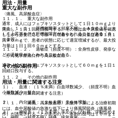
用法・用量
重大な副作用
〈痛風、高尿酸血症〉
１１．１． 重大な副作用
通常、成人にはフェブキソスタットとして１日１０ｍｇより
１１．１．１． 肝機能障害（頻度不明）：ＡＳＴ上昇、Ａ
開始し、１日１回経口投与する。その後は血中尿酸値を確認
ＬＴ上昇等を伴う肝機能障害があらわれることがある〔８．
しながら必要に応じて徐々に増量する。維持量は通常１日１
１参照〕。
回４０ｍｇで、患者の状態に応じて適宜増減するが、最大投
与量は１日１回６０ｍｇとする。
１１．１．２． 過敏症（頻度不明）：全身性皮疹、発疹な
どの過敏症があらわれることがある。
〈がん化学療法に伴う高尿酸血症〉
通常、成人にはフェブキソスタットとして６０ｍｇを１日１
その他の副作用
回経口投与する。
１１．２． その他の副作用
用法・用量に関連する注意
１）． 血液：（１％未満）白血球数減少、（頻度不明）血
小板数減少、貧血。
（用法及び用量に関連する注意）
２）． 内分泌系：（１％未満）ＴＳＨ増加。
７．１． 〈痛風、高尿酸血症〉尿酸降下薬による治療初期
には、血中尿酸値の急激な低下により痛風関節炎（痛風発
３）． 神経系：（１％未満）手足のしびれ感、浮動性めま
作）が誘発されることがあるので、本剤の投与は１０ｍｇ１
い、傾眠、（頻度不明）頭痛、味覚異常。