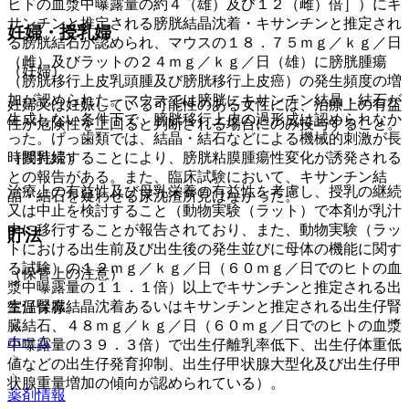
ヒトの血漿中曝露量の約４（雄）及び１２（雌）倍］）にキ
サンチンと推定される膀胱結晶沈着・キサンチンと推定され
妊婦・授乳婦
る膀胱結石が認められ、マウスの１８．７５ｍｇ／ｋｇ／日
（雌）及びラットの２４ｍｇ／ｋｇ／日（雄）に膀胱腫瘍
（妊婦）
（膀胱移行上皮乳頭腫及び膀胱移行上皮癌）の発生頻度の増
加が認められた。マウスでは膀胱にキサンチン結晶・結石が
妊婦又は妊娠している可能性のある女性には、治療上の有益
生成しない条件下で、膀胱移行上皮の過形成は認められなか
性が危険性を上回ると判断される場合にのみ投与すること。
った。げっ歯類では、結晶・結石などによる機械的刺激が長
（授乳婦）
時間持続することにより、膀胱粘膜腫瘍性変化が誘発される
との報告がある。また、臨床試験において、キサンチン結
治療上の有益性及び母乳栄養の有益性を考慮し、授乳の継続
晶・結石を疑わせる尿沈渣所見はなかった。
又は中止を検討すること（動物実験（ラット）で本剤が乳汁
中に移行することが報告されており、また、動物実験（ラッ
貯法
トにおける出生前及び出生後の発生並びに母体の機能に関す
る試験）の１２ｍｇ／ｋｇ／日（６０ｍｇ／日でのヒトの血
（保管上の注意）
漿中曝露量の１１．１倍）以上でキサンチンと推定される出
生仔腎臓結晶沈着あるいはキサンチンと推定される出生仔腎
室温保存。
臓結石、４８ｍｇ／ｋｇ／日（６０ｍｇ／日でのヒトの血漿
ホーム
中曝露量の３９．３倍）で出生仔離乳率低下、出生仔体重低
値などの出生仔発育抑制、出生仔甲状腺大型化及び出生仔甲
状腺重量増加の傾向が認められている）。
薬剤情報