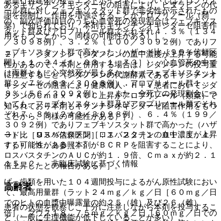
急血行再建術の複合エンドポイント）についてはアロプリノ
あるキサンチンオキシダーゼの阻害により、ビダラビンの代
ール群に対しフェブキソスタット群で非劣性が示されたもの
謝を抑制し、作用を増強させることがアロプリノール（類
の、副次評価項目のうち心血管死の発現割合はフェブキソス
薬）で知られており、本剤もキサンチンオキシダーゼ阻害作
タット群及びアロプリノール群でそれぞれ４．３％（１３４
用をもつことから、同様の可能性がある）］。
／３０９８例）、３．２％（１００／３０９２例）でありフ
ェブキソスタット群で高かった（ハザード比［９５％信頼区
２）． ジダノシン［ジダノシンの血中濃度が上昇する可能
間］：１．３４［１．０３，１．７３］）、心血管死の中で
性があるので、本剤と併用する場合は、ジダノシンの投与量
は両群ともに心突然死が最も多かった（フェブキソスタット
に注意すること（ジダノシンの代謝酵素であるキサンチンオ
群２．７％（８３／３０９８例）、アロプリノール群１．
キシダーゼの阻害により健康成人・ＨＩＶ患者においてジダ
８％（５６／３０９２例））、また、全死亡の発現割合につ
ノシンのＣｍａｘ・ＡＵＣ上昇がアロプリノール（類薬）で
いても、フェブキソスタット群及びアロプリノール群でそれ
知られており本剤もキサンチンオキシダーゼ阻害作用をもつ
ぞれ７．８％（２４３／３０９８例）、６．４％（１９９／
ことから、同様の可能性がある）］。
３０９２例）でありフェブキソスタット群で高かった（ハザ
３）． ロスバスタチン［ロスバスタチンの血中濃度が上昇
ード比［９５％信頼区間］：１．２２［１．０１，１．４
する可能性がある（本剤がＢＣＲＰを阻害することにより、
７］）〔８．３参照〕。
ロスバスタチンのＡＵＣが約１．９倍、Ｃｍａｘが約２．１
１５．２． 非臨床試験に基づく情報
倍上昇したとの報告がある）］。
げっ歯類を用いた１０４週間投与によるがん原性試験におい
高齢者
て、最高用量群（ラット２４ｍｇ／ｋｇ／日［６０ｍｇ／日
でのヒトの血漿中曝露量の約２５（雄）及び２６（雌）
患者の状態を観察し、十分に注意しながら本剤を投与するこ
倍］、マウス１８．７５ｍｇ／ｋｇ／日［６０ｍｇ／日での
と（一般に生理機能が低下していることが多い）。