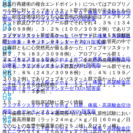
急血行再建術の複合エンドポイント）についてはアロプリノ
ール群に対しフェブキソスタット群で非劣性が示されたもの
フェブキソスタット錠１０ｍｇ「ＹＤ」
痛風・高尿酸血症治
の、副次評価項目のうち心血管死の発現割合はフェブキソス
療薬 > キサンチンオキシダーゼ (XO) 阻害薬
タット群及びアロプリノール群でそれぞれ４．３％（１３４
／３０９８例）、３．２％（１００／３０９２例）でありフ
ェブキソスタット群で高かった（ハザード比［９５％信頼区
フェブキソスタット錠１０ｍｇ「ケミファ」
痛風・高尿酸血
間］：１．３４［１．０３，１．７３］）、心血管死の中で
症治療薬 > キサンチンオキシダーゼ (XO) 阻害薬
は両群ともに心突然死が最も多かった（フェブキソスタット
群２．７％（８３／３０９８例）、アロプリノール群１．
フェブキソスタット錠１０ｍｇ「サワイ」
痛風・高尿酸血症
８％（５６／３０９２例））、また、全死亡の発現割合につ
治療薬 > キサンチンオキシダーゼ (XO) 阻害薬
いても、フェブキソスタット群及びアロプリノール群でそれ
ぞれ７．８％（２４３／３０９８例）、６．４％（１９９／
３０９２例）でありフェブキソスタット群で高かった（ハザ
フェブキソスタット錠１０ｍｇ「トーワ」
痛風・高尿酸血症
ード比［９５％信頼区間］：１．２２［１．０１，１．４
治療薬 > キサンチンオキシダーゼ (XO) 阻害薬
７］）〔８．３参照〕。
１５．２． 非臨床試験に基づく情報
フェブキソスタット錠１０ｍｇ「日新」
痛風・高尿酸血症治
療薬 > キサンチンオキシダーゼ (XO) 阻害薬
げっ歯類を用いた１０４週間投与によるがん原性試験におい
て、最高用量群（ラット２４ｍｇ／ｋｇ／日［６０ｍｇ／日
でのヒトの血漿中曝露量の約２５（雄）及び２６（雌）
フェブキソスタット錠１０ｍｇ「ニプロ」
痛風・高尿酸血症
倍］、マウス１８．７５ｍｇ／ｋｇ／日［６０ｍｇ／日での