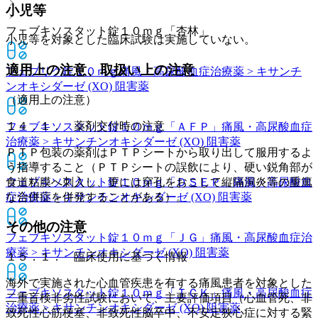
小児等
フェブキソスタット錠１０ｍｇ「杏林」
小児等を対象とした臨床試験は実施していない。
適用上の注意、取扱い上の注意
フェブリク錠１０ｍｇ
痛風・高尿酸血症治療薬 > キサンチ
ンオキシダーゼ (XO) 阻害薬
（適用上の注意）
１４．１． 薬剤交付時の注意
フェブキソスタット錠１０ｍｇ「ＡＦＰ」
痛風・高尿酸血症
治療薬 > キサンチンオキシダーゼ (XO) 阻害薬
ＰＴＰ包装の薬剤はＰＴＰシートから取り出して服用するよ
う指導すること（ＰＴＰシートの誤飲により、硬い鋭角部が
フェブキソスタット錠１０ｍｇ「ＤＳＥＰ」
食道粘膜へ刺入し、更には穿孔をおこして縦隔洞炎等の重篤
痛風・高尿酸血
症治療薬 > キサンチンオキシダーゼ (XO) 阻害薬
な合併症を併発することがある）。
その他の注意
フェブキソスタット錠１０ｍｇ「ＪＧ」
痛風・高尿酸血症治
療薬 > キサンチンオキシダーゼ (XO) 阻害薬
１５．１． 臨床使用に基づく情報
海外で実施された心血管疾患を有する痛風患者を対象とした
フェブキソスタット錠１０ｍｇ「ＴＣＫ」
痛風・高尿酸血症
二重盲検非劣性試験において、主要評価項目（心血管死、非
治療薬 > キサンチンオキシダーゼ (XO) 阻害薬
致死性心筋梗塞、非致死性脳卒中、不安定狭心症に対する緊