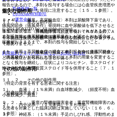
報告があるので、本剤を投与する場合には心血管疾患増悪や
監修医師一覧
心血管疾患の新たな発現に注意すること〔１５．１参照〕。
重大な副作用
UpToDate特別割引
運営会社
８．４． 〈痛風、高尿酸血症〉本剤は尿酸降下薬であり、
１１．１． 重大な副作用
痛風関節炎（痛風発作）発現時に血中尿酸値を低下させると
© 2021 HOKUTO Inc. All rights reserved.
痛風関節炎増悪（痛風発作増悪）させるおそれがあるので、
１１．１．１． 肝機能障害（頻度不明）：ＡＳＴ上昇、Ａ
本剤投与前に痛風関節炎（痛風発作）が認められた場合は、
ＬＴ上昇等を伴う肝機能障害があらわれることがある〔８．
※本製品は疾病の診断・治療・予防を目的としたプログラム
症状がおさまるまで、本剤の投与を開始しないこと。
１参照〕。
ではありません。
また、痛風、高尿酸血症の場合、本剤投与中に痛風関節炎
１１．１．２． 過敏症（頻度不明）：全身性皮疹、発疹な
利用規約
プライバシーポリシー
お問い合わせ
（痛風発作）が発現した場合には、本剤の用量を変更するこ
どの過敏症があらわれることがある。
となく投与を継続し、症状によりコルヒチン、非ステロイド
性抗炎症剤、副腎皮質ステロイド等を併用すること〔７．１
その他の副作用
参照〕。
１１．２． その他の副作用
（特定の背景を有する患者に関する注意）
１）． 血液：（１％未満）白血球数減少、（頻度不明）血
（腎機能障害患者）
小板数減少、貧血。
９．２．１． 重度の腎機能障害患者：重度腎機能障害のあ
２）． 内分泌系：（１％未満）ＴＳＨ増加。
る患者を対象とした臨床試験は実施していない〔１６．６．
１参照〕。
３）． 神経系：（１％未満）手足のしびれ感、浮動性めま