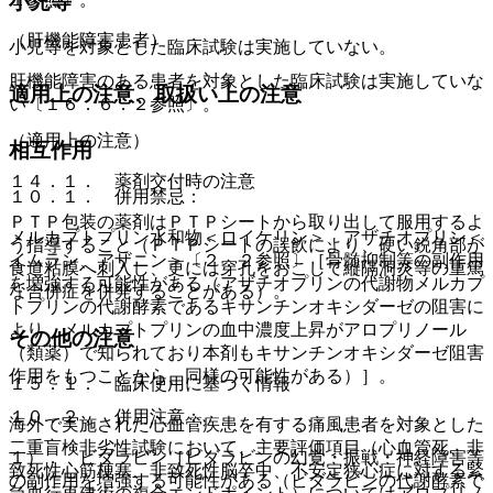
小児等
（肝機能障害患者）
小児等を対象とした臨床試験は実施していない。
肝機能障害のある患者を対象とした臨床試験は実施していな
適用上の注意、取扱い上の注意
い〔１６．６．２参照〕。
（適用上の注意）
相互作用
１４．１． 薬剤交付時の注意
１０．１． 併用禁忌：
ＰＴＰ包装の薬剤はＰＴＰシートから取り出して服用するよ
メルカプトプリン水和物＜ロイケリン＞、アザチオプリン＜
う指導すること（ＰＴＰシートの誤飲により、硬い鋭角部が
イムラン、アザニン＞〔２．２参照〕［骨髄抑制等の副作用
食道粘膜へ刺入し、更には穿孔をおこして縦隔洞炎等の重篤
を増強する可能性がある（アザチオプリンの代謝物メルカプ
な合併症を併発することがある）。
トプリンの代謝酵素であるキサンチンオキシダーゼの阻害に
より、メルカプトプリンの血中濃度上昇がアロプリノール
その他の注意
（類薬）で知られており本剤もキサンチンオキシダーゼ阻害
作用をもつことから、同様の可能性がある）］。
１５．１． 臨床使用に基づく情報
１０．２． 併用注意：
海外で実施された心血管疾患を有する痛風患者を対象とした
二重盲検非劣性試験において、主要評価項目（心血管死、非
１）． ビダラビン［ビダラビンの幻覚・振戦・神経障害等
致死性心筋梗塞、非致死性脳卒中、不安定狭心症に対する緊
の副作用を増強する可能性がある（ビダラビンの代謝酵素で