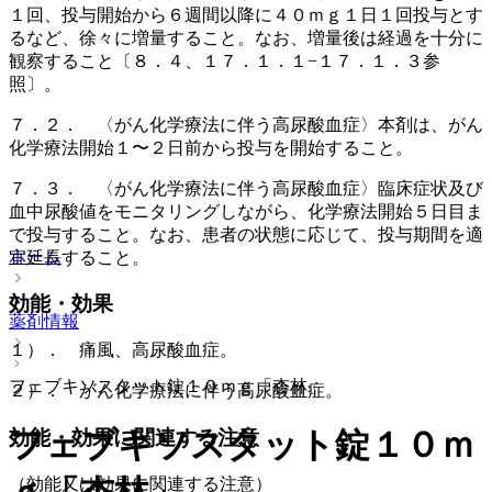
１回、投与開始から６週間以降に４０ｍｇ１日１回投与とす
るなど、徐々に増量すること。なお、増量後は経過を十分に
観察すること〔８．４、１７．１．１−１７．１．３参
照〕。
７．２． 〈がん化学療法に伴う高尿酸血症〉本剤は、がん
化学療法開始１〜２日前から投与を開始すること。
７．３． 〈がん化学療法に伴う高尿酸血症〉臨床症状及び
血中尿酸値をモニタリングしながら、化学療法開始５日目ま
で投与すること。なお、患者の状態に応じて、投与期間を適
ホーム
宜延長すること。
効能・効果
薬剤情報
１）． 痛風、高尿酸血症。
フェブキソスタット錠１０ｍｇ「杏林」
２）． がん化学療法に伴う高尿酸血症。
フェブキソスタット錠１０ｍ
効能・効果に関連する注意
（効能又は効果に関連する注意）