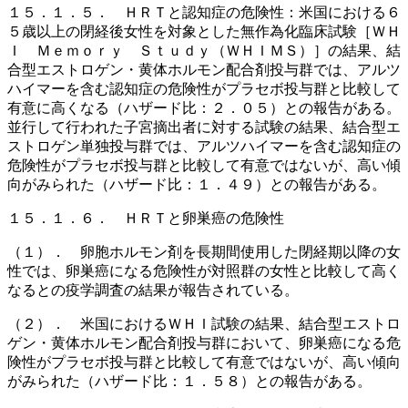
１５．１．５． ＨＲＴと認知症の危険性：米国における６
５歳以上の閉経後女性を対象とした無作為化臨床試験［ＷＨ
Ｉ Ｍｅｍｏｒｙ Ｓｔｕｄｙ（ＷＨＩＭＳ）］の結果、結
合型エストロゲン・黄体ホルモン配合剤投与群では、アルツ
ハイマーを含む認知症の危険性がプラセボ投与群と比較して
有意に高くなる（ハザード比：２．０５）との報告がある。
並行して行われた子宮摘出者に対する試験の結果、結合型エ
ストロゲン単独投与群では、アルツハイマーを含む認知症の
危険性がプラセボ投与群と比較して有意ではないが、高い傾
向がみられた（ハザード比：１．４９）との報告がある。
１５．１．６． ＨＲＴと卵巣癌の危険性
（１）． 卵胞ホルモン剤を長期間使用した閉経期以降の女
性では、卵巣癌になる危険性が対照群の女性と比較して高く
なるとの疫学調査の結果が報告されている。
（２）． 米国におけるＷＨＩ試験の結果、結合型エストロ
ゲン・黄体ホルモン配合剤投与群において、卵巣癌になる危
険性がプラセボ投与群と比較して有意ではないが、高い傾向
がみられた（ハザード比：１．５８）との報告がある。