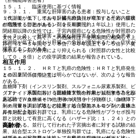
（肝機能障害患者）
１５．１． 臨床使用に基づく情報
９．３．１． 重篤な肝障害のある患者：投与しないこと
１５．１．１． ホルモン補充療法（ＨＲＴ）と子宮内膜癌
（代謝能が低下しており肝臓への負担が増加するため、症状
の危険性：卵胞ホルモン剤を長期間（約１年以上）使用した
が増悪することがある）〔２．６参照〕。
閉経期以降の女性では、子宮内膜癌になる危険性が対照群の
９．３．２． 肝障害＜重篤な肝障害を除く＞のある患者：
女性と比較して高く、この危険性は、使用期間に相関して上
代謝能が低下しており肝臓への負担が増加するため、症状が
昇し（１〜５年間で２．８倍、１０年以上で９．５倍）、黄
増悪することがある。
体ホルモン剤の併用により抑えられる（対照群の女性と比較
して０．８倍）との疫学調査の結果が報告されている。
相互作用
１５．１．２． ＨＲＴと乳癌の危険性：ＨＲＴと乳癌発生
との因果関係については明らかではないが、次のような報告
１０．２． 併用注意：
がある。
血糖降下剤（インスリン製剤、スルフォニル尿素系製剤、ビ
（１）． 米国における閉経後女性を対象とした無作為化臨
グアナイド系製剤等）［血糖降下剤の作用が減弱することが
床試験［Ｗｏｍｅｎ’ｓ Ｈｅａｌｔｈ Ｉｎｉｔｉａｔｉ
あるので、血糖値その他患者の状態を十分観察し、血糖降下
ｖｅ（ＷＨＩ）試験］の結果、結合型エストロゲン・黄体ホ
剤の用量を調節するなど注意する（卵胞ホルモン剤の血糖上
ルモン配合剤投与群では、乳癌になる危険性がプラセボ投与
昇作用による）］。
群と比較して有意に高くなる（ハザード比：１．２４）との
高齢者
報告がある。並行して行われた子宮摘出者に対する試験の結
果、結合型エストロゲン単独投与群では、乳癌になる危険性
がプラセボ投与群と比較して有意差はない（ハザード比：