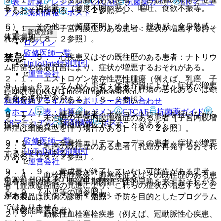
表・計算
レジメン
CTCAE
抗菌薬ガイド
ERマニュ
５）． 消化器：（頻度不明）悪心、嘔吐、食欲不振等。
するおそれがある〔８．２参照〕。
アル
薬剤情報
ポスト
６）． その他：（頻度不明）めまい、脱力感、全身熱感、
９．１．４． 子宮内膜症のある患者：症状が増悪するおそ
新規登録
体重増加。
れがある〔８．２参照〕。
ログイン
監修医師一覧
禁忌
９．１．５． 心疾患又はその既往歴のある患者：ナトリウ
UpToDate特別割引
ム貯留や体液貯留により、症状が増悪するおそれがある。
運営会社
２．１． エストロゲン依存性悪性腫瘍（例えば、乳癌、子
９．１．６． てんかん患者：体液貯留により、症状が増悪
宮内膜癌）及びその疑いのある患者［腫瘍の悪化あるいは顕
© 2021 HOKUTO Inc. All rights reserved.
するおそれがある。
性化を促すことがある］〔８．２参照〕。
利用規約
プライバシーポリシー
お問い合わせ
ホーム
表・計算
レジメン
CTCAE
抗菌薬ガイド
９．１．７． 糖尿病患者：十分コントロールを行いながら
２．２． 未治療の子宮内膜増殖症のある患者［子宮内膜増
ERマニュアル
薬剤情報
ポスト
投与すること（耐糖能が低下することがある）。
殖症は細胞異型を伴う場合がある］〔８．２参照〕。
監修医師一覧
９．１．８． 全身性エリテマトーデスの患者：症状が増悪
２．３． 乳癌の既往歴のある患者［乳癌が再発するおそれ
UpToDate特別割引
するおそれがある。
がある］〔８．２参照〕。
運営会社
９．１．９． 骨成長が終了していない可能性がある患者、
２．４． 血栓性静脈炎、肺塞栓症又はその既往歴のある患
© 2021 HOKUTO Inc. All rights reserved.
思春期前の患者：骨端早期閉鎖、性的早熟を来すおそれがあ
者［血液凝固能の亢進により、これらの症状が増悪すること
る〔９．７小児等の項参照〕。
がある］〔１１．１．１参照〕。
※本製品は疾病の診断・治療・予防を目的としたプログラム
ではありません。
（腎機能障害患者）
２．５． 動脈性血栓塞栓疾患（例えば、冠動脈性心疾患、