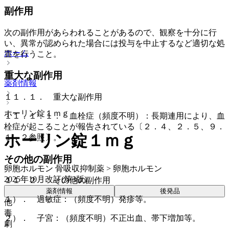
副作用
次の副作用があらわれることがあるので、観察を十分に行
い、異常が認められた場合には投与を中止するなど適切な処
ホーム
置を行うこと。
重大な副作用
薬剤情報
１１．１． 重大な副作用
ホーリン錠１ｍｇ
１１．１．１． 血栓症（頻度不明）：長期連用により、血
栓症が起こることが報告されている〔２．４、２．５、９．
ホーリン錠１ｍｇ
１．２参照〕。
その他の副作用
卵胞ホルモン 骨吸収抑制薬 > 卵胞ホルモン
2025年10月改訂(第3版)
１１．２． その他の副作用
薬剤情報
後発品
１）． 過敏症：（頻度不明）発疹等。
他
毒
２）． 子宮：（頻度不明）不正出血、帯下増加等。
劇