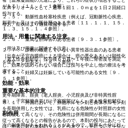
者［血液凝固能の亢進により、これらの症状が増悪すること
がある］〔１１．１．１参照〕。
エストリオールとして、通常１回１．０ｍｇを１日２回経口
投与する。
２．５． 動脈性血栓塞栓疾患（例えば、冠動脈性心疾患、
脳卒中）又はその既往歴のある患者〔１１．１．１、１５．
なお、症状により適宜増減する。
１．３、１５．１．４参照〕。
用法・用量に関連する注意
２．６． 重篤な肝障害のある患者〔９．３．１参照〕。
（用法及び用量に関連する注意）
２．７． 診断の確定していない異常性器出血のある患者
［出血が子宮内膜癌による場合は、癌の悪化あるいは顕性化
〈老人性骨粗鬆症〉投与後６カ月〜１年後に骨密度を測定
を促すことがある］〔８．２参照〕。
し、効果が認められない場合には投与を中止し他の療法を考
慮すること。
２．８． 妊婦又は妊娠している可能性のある女性〔９．
５．１参照〕。
効能・効果
重要な基本的注意
更年期障害、腟炎（老人腟炎、小児腟炎及び非特異性腟
炎）、子宮頸管炎並びに子宮腟部びらん、老人性骨粗鬆症。
８．１． 外国において、卵胞ホルモン剤と黄体ホルモン剤
を長期併用した女性では、乳癌になる危険性が対照群の女性
副作用
と比較して高くなり、その危険性は併用期間が長期になるに
従って高くなるとの報告があるので、本剤の投与にあたって
次の副作用があらわれることがあるので、観察を十分に行
は、患者に対し本剤のリスクとベネフィットについて十分な