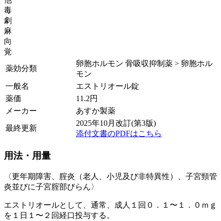
毒
劇
麻
向
覚
卵胞ホルモン 骨吸収抑制薬 > 卵胞ホル
薬効分類
モン
一般名
エストリオール錠
薬価
11.2
円
メーカー
あすか製薬
2025年10月改訂(第3版)
最終更新
添付文書のPDFはこちら
用法・用量
〈更年期障害、腟炎（老人、小児及び非特異性）、子宮頸管
炎並びに子宮腟部びらん〉
エストリオールとして、通常、成人１回０．１〜１．０ｍｇ
を１日１〜２回経口投与する。