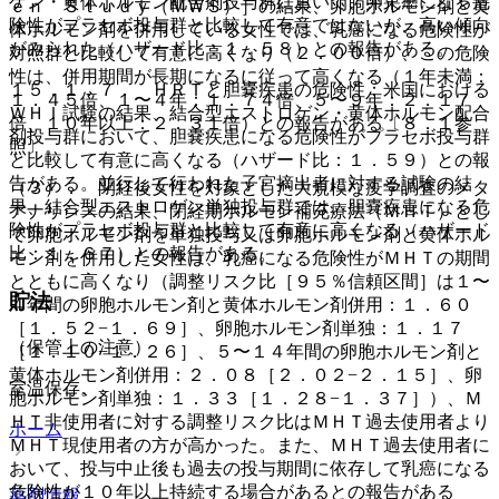
ゲン・黄体ホルモン配合剤投与群において、卵巣癌になる危
ｅｎ Ｓｔｕｄｙ（ＭＷＳ）］の結果、卵胞ホルモン剤と黄
険性がプラセボ投与群と比較して有意ではないが、高い傾向
体ホルモン剤を併用している女性では、乳癌になる危険性が
がみられた（ハザード比：１．５８）との報告がある。
対照群と比較して有意に高くなり（２．００倍）、この危険
性は、併用期間が長期になるに従って高くなる（１年未満：
１５．１．７． ＨＲＴと胆嚢疾患の危険性：米国における
１．４５倍、１〜４年：１．７４倍、５〜９年：２．１７
ＷＨＩ試験の結果、結合型エストロゲン・黄体ホルモン配合
倍、１０年以上：２．３１倍）との報告がある〔８．１参
剤投与群において、胆嚢疾患になる危険性がプラセボ投与群
照〕。
と比較して有意に高くなる（ハザード比：１．５９）との報
告がある。並行して行われた子宮摘出者に対する試験の結
（３）． 閉経後女性を対象とした大規模な疫学調査のメタ
果、結合型エストロゲン単独投与群では、胆嚢疾患になる危
アナリシスの結果、閉経期ホルモン補充療法（ＭＨＴ）とし
険性がプラセボ投与群と比較して有意に高くなる（ハザード
て卵胞ホルモン剤を単独投与又は卵胞ホルモン剤と黄体ホル
比：１．６７）との報告がある。
モン剤を併用した女性は、乳癌になる危険性がＭＨＴの期間
とともに高くなり（調整リスク比［９５％信頼区間］は１〜
貯法
４年間の卵胞ホルモン剤と黄体ホルモン剤併用：１．６０
［１．５２−１．６９］、卵胞ホルモン剤単独：１．１７
（保管上の注意）
［１．１０−１．２６］、５〜１４年間の卵胞ホルモン剤と
黄体ホルモン剤併用：２．０８［２．０２−２．１５］、卵
室温保存。
胞ホルモン剤単独：１．３３［１．２８−１．３７］）、Ｍ
ＨＴ非使用者に対する調整リスク比はＭＨＴ過去使用者より
ホーム
ＭＨＴ現使用者の方が高かった。また、ＭＨＴ過去使用者に
おいて、投与中止後も過去の投与期間に依存して乳癌になる
危険性が１０年以上持続する場合があるとの報告がある
薬剤情報