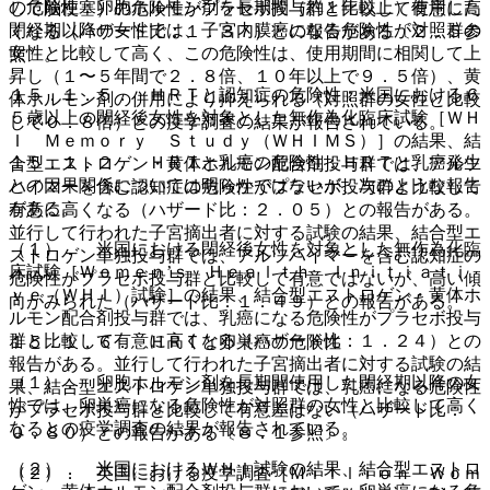
の危険性：卵胞ホルモン剤を長期間（約１年以上）使用した
して脳梗塞）の危険性がプラセボ投与群と比較して有意に高
閉経期以降の女性では、子宮内膜癌になる危険性が対照群の
くなる（ハザード比：１．３７）との報告がある〔２．５参
女性と比較して高く、この危険性は、使用期間に相関して上
照〕。
昇し（１〜５年間で２．８倍、１０年以上で９．５倍）、黄
１５．１．５． ＨＲＴと認知症の危険性：米国における６
体ホルモン剤の併用により抑えられる（対照群の女性と比較
５歳以上の閉経後女性を対象とした無作為化臨床試験［ＷＨ
して０．８倍）との疫学調査の結果が報告されている。
Ｉ Ｍｅｍｏｒｙ Ｓｔｕｄｙ（ＷＨＩＭＳ）］の結果、結
１５．１．２． ＨＲＴと乳癌の危険性：ＨＲＴと乳癌発生
合型エストロゲン・黄体ホルモン配合剤投与群では、アルツ
との因果関係については明らかではないが、次のような報告
ハイマーを含む認知症の危険性がプラセボ投与群と比較して
がある。
有意に高くなる（ハザード比：２．０５）との報告がある。
並行して行われた子宮摘出者に対する試験の結果、結合型エ
（１）． 米国における閉経後女性を対象とした無作為化臨
ストロゲン単独投与群では、アルツハイマーを含む認知症の
床試験［Ｗｏｍｅｎ’ｓ Ｈｅａｌｔｈ Ｉｎｉｔｉａｔｉ
危険性がプラセボ投与群と比較して有意ではないが、高い傾
ｖｅ（ＷＨＩ）試験］の結果、結合型エストロゲン・黄体ホ
向がみられた（ハザード比：１．４９）との報告がある。
ルモン配合剤投与群では、乳癌になる危険性がプラセボ投与
群と比較して有意に高くなる（ハザード比：１．２４）との
１５．１．６． ＨＲＴと卵巣癌の危険性
報告がある。並行して行われた子宮摘出者に対する試験の結
（１）． 卵胞ホルモン剤を長期間使用した閉経期以降の女
果、結合型エストロゲン単独投与群では、乳癌になる危険性
性では、卵巣癌になる危険性が対照群の女性と比較して高く
がプラセボ投与群と比較して有意差はない（ハザード比：
なるとの疫学調査の結果が報告されている。
０．８０）との報告がある〔８．１参照〕。
（２）． 米国におけるＷＨＩ試験の結果、結合型エストロ
（２）． 英国における疫学調査［Ｍｉｌｌｉｏｎ Ｗｏｍ