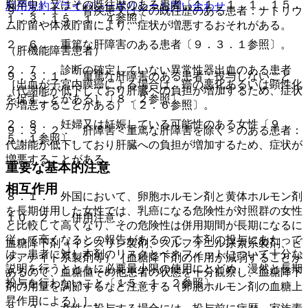
脳卒中）又はその既往歴のある患者〔１１．１．１、１５．
利用規約
プライバシーポリシー
お問い合わせ
９．２．１． 腎疾患又はその既往歴のある患者：ナトリウ
１．３、１５．１．４参照〕。
ム貯留や体液貯留により、症状が増悪するおそれがある。
２．６． 重篤な肝障害のある患者〔９．３．１参照〕。
（肝機能障害患者）
２．７． 診断の確定していない異常性器出血のある患者
９．３．１． 重篤な肝障害のある患者：投与しないこと
［出血が子宮内膜癌による場合は、癌の悪化あるいは顕性化
（代謝能が低下しており肝臓への負担が増加するため、症状
を促すことがある］〔８．２参照〕。
が増悪することがある）〔２．６参照〕。
２．８． 妊婦又は妊娠している可能性のある女性〔９．
９．３．２． 肝障害＜重篤な肝障害を除く＞のある患者：
５．１参照〕。
代謝能が低下しており肝臓への負担が増加するため、症状が
増悪することがある。
重要な基本的注意
相互作用
８．１． 外国において、卵胞ホルモン剤と黄体ホルモン剤
を長期併用した女性では、乳癌になる危険性が対照群の女性
１０．２． 併用注意：
と比較して高くなり、その危険性は併用期間が長期になるに
従って高くなるとの報告があるので、本剤の投与にあたって
血糖降下剤（インスリン製剤、スルフォニル尿素系製剤、ビ
は、患者に対し本剤のリスクとベネフィットについて十分な
グアナイド系製剤等）［血糖降下剤の作用が減弱することが
説明を行うとともに必要最小限の使用にとどめ、漫然と長期
あるので、血糖値その他患者の状態を十分観察し、血糖降下
投与を行わないこと〔１５．１．２参照〕。
剤の用量を調節するなど注意する（卵胞ホルモン剤の血糖上
昇作用による）］。