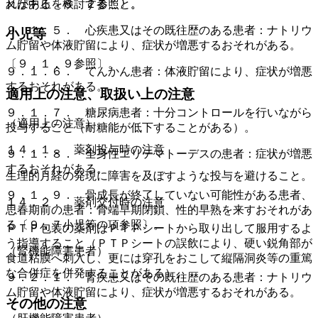
又は中止を検討すること。
れがある〔８．２参照〕。
９．１．５． 心疾患又はその既往歴のある患者：ナトリウ
小児等
ム貯留や体液貯留により、症状が増悪するおそれがある。
〔９．１．９参照〕。
９．１．６． てんかん患者：体液貯留により、症状が増悪
するおそれがある。
適用上の注意、取扱い上の注意
９．１．７． 糖尿病患者：十分コントロールを行いながら
（適用上の注意）
投与すること（耐糖能が低下することがある）。
１４．１． 薬剤投与時の注意
９．１．８． 全身性エリテマトーデスの患者：症状が増悪
するおそれがある。
生理的月経の発現に障害を及ぼすような投与を避けること。
９．１．９． 骨成長が終了していない可能性がある患者、
１４．２． 薬剤交付時の注意
思春期前の患者：骨端早期閉鎖、性的早熟を来すおそれがあ
る〔９．７小児等の項参照〕。
ＰＴＰ包装の薬剤はＰＴＰシートから取り出して服用するよ
う指導すること（ＰＴＰシートの誤飲により、硬い鋭角部が
（腎機能障害患者）
食道粘膜へ刺入し、更には穿孔をおこして縦隔洞炎等の重篤
な合併症を併発することがある）。
９．２．１． 腎疾患又はその既往歴のある患者：ナトリウ
ム貯留や体液貯留により、症状が増悪するおそれがある。
その他の注意