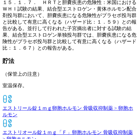
１５．１．７． ＨＲＴと胆嚢疾患の危険性：米国における
ＷＨＩ試験の結果、結合型エストロゲン・黄体ホルモン配合
剤投与群において、胆嚢疾患になる危険性がプラセボ投与群
と比較して有意に高くなる（ハザード比：１．５９）との報
告がある。並行して行われた子宮摘出者に対する試験の結
果、結合型エストロゲン単独投与群では、胆嚢疾患になる危
険性がプラセボ投与群と比較して有意に高くなる（ハザード
比：１．６７）との報告がある。
貯法
（保管上の注意）
室温保存。
エストリール錠１ｍｇ
卵胞ホルモン 骨吸収抑制薬 > 卵胞ホ
ルモン
エストリオール錠１ｍｇ「Ｆ」
卵胞ホルモン 骨吸収抑制薬
> 卵胞ホルモン