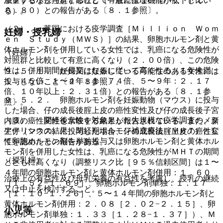
減量するなど注意すること（一般に生理機能が低下してい
０．８０）との報告がある〔８．１参照〕。
る）。
（２）． 英国における疫学調査［Ｍｉｌｌｉｏｎ Ｗｏｍ
妊婦・授乳婦
ｅｎ Ｓｔｕｄｙ（ＭＷＳ）］の結果、卵胞ホルモン剤と黄
体ホルモン剤を併用している女性では、乳癌になる危険性が
（妊婦）
対照群と比較して有意に高くなり（２．００倍）、この危険
性は、併用期間が長期になるに従って高くなる（１年未満：
９．５．１． 妊婦又は妊娠している可能性のある女性には
１．４５倍、１〜４年：１．７４倍、５〜９年：２．１７
投与しないこと〔２．８参照〕。
倍、１０年以上：２．３１倍）との報告がある〔８．１参
９．５．２． 卵胞ホルモン剤を妊娠動物（マウス）に投与
照〕。
した場合、仔の成長後腟上皮の癌性変性及び仔の成長後子宮
（３）． 閉経後女性を対象とした大規模な疫学調査のメタ
内膜の癌性変性を示唆する結果が報告されている。また、新
アナリシスの結果、閉経期ホルモン補充療法（ＭＨＴ）とし
生仔（マウス）に投与した場合、仔の成長後腟上皮の癌性変
て卵胞ホルモン剤を単独投与又は卵胞ホルモン剤と黄体ホル
性を認めたとの報告がある。
モン剤を併用した女性は、乳癌になる危険性がＭＨＴの期間
（授乳婦）
とともに高くなり（調整リスク比［９５％信頼区間］は１〜
４年間の卵胞ホルモン剤と黄体ホルモン剤併用：１．６０
治療上の有益性及び母乳栄養の有益性を考慮し、授乳の継続
［１．５２−１．６９］、卵胞ホルモン剤単独：１．１７
又は中止を検討すること。
［１．１０−１．２６］、５〜１４年間の卵胞ホルモン剤と
黄体ホルモン剤併用：２．０８［２．０２−２．１５］、卵
小児等
胞ホルモン剤単独：１．３３［１．２８−１．３７］）、Ｍ