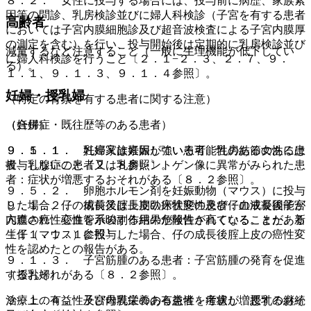
８．２． 女性に投与する場合には、投与前に病歴、家族素
因等の問診、乳房検診並びに婦人科検診（子宮を有する患者
高齢者
においては子宮内膜細胞診及び超音波検査による子宮内膜厚
の測定を含む）を行い、投与開始後は定期的に乳房検診並び
減量するなど注意すること（一般に生理機能が低下してい
に婦人科検診を行うこと〔２．１−２．３、２．７、９．
る）。
１．１、９．１．３、９．１．４参照〕。
妊婦・授乳婦
（特定の背景を有する患者に関する注意）
（妊婦）
（合併症・既往歴等のある患者）
９．５．１． 妊婦又は妊娠している可能性のある女性には
９．１．１． 乳癌家族素因が強い患者、乳房結節のある患
投与しないこと〔２．８参照〕。
者、乳腺症の患者又は乳房レントゲン像に異常がみられた患
者：症状が増悪するおそれがある〔８．２参照〕。
９．５．２． 卵胞ホルモン剤を妊娠動物（マウス）に投与
した場合、仔の成長後腟上皮の癌性変性及び仔の成長後子宮
９．１．２． 術前又は長期臥床状態の患者：血液凝固能が
内膜の癌性変性を示唆する結果が報告されている。また、新
亢進され、心血管系の副作用の危険性が高くなることがある
生仔（マウス）に投与した場合、仔の成長後腟上皮の癌性変
〔１１．１．１参照〕。
性を認めたとの報告がある。
９．１．３． 子宮筋腫のある患者：子宮筋腫の発育を促進
（授乳婦）
するおそれがある〔８．２参照〕。
治療上の有益性及び母乳栄養の有益性を考慮し、授乳の継続
９．１．４． 子宮内膜症のある患者：症状が増悪するおそ