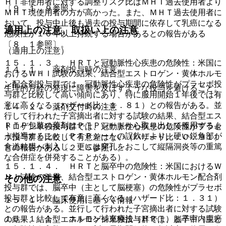
ＨＴ非使用者に対する調整リスク比はＭＨＴ過去使用者より
〔９．１．９参照〕。
ＭＨＴ現使用者の方が高かった。また、ＭＨＴ過去使用者に
おいて、投与中止後も過去の投与期間に依存して乳癌になる
適用上の注意、取扱い上の注意
危険性が１０年以上持続する場合があるとの報告がある
〔８．１参照〕。
（適用上の注意）
１５．１．３． ＨＲＴと冠動脈性心疾患の危険性：米国に
１４．１． 薬剤投与時の注意
おけるＷＨＩ試験の結果、結合型エストロゲン・黄体ホルモ
ン配合剤投与群では、冠動脈性心疾患の危険性がプラセボ投
生理的月経の発現に障害を及ぼすような投与を避けること。
与群と比較して高い傾向にあり、特に服用開始１年後では有
意に高くなる（ハザード比：１．８１）との報告がある。並
１４．２． 薬剤交付時の注意
行して行われた子宮摘出者に対する試験の結果、結合型エス
ＰＴＰ包装の薬剤はＰＴＰシートから取り出して服用するよ
トロゲン単独投与群では、冠動脈性心疾患の危険性がプラセ
う指導すること（ＰＴＰシートの誤飲により、硬い鋭角部が
ボ投与群と比較して有意差はない（ハザード比：０．９１）
食道粘膜へ刺入し、更には穿孔をおこして縦隔洞炎等の重篤
との報告がある〔２．５参照〕。
な合併症を併発することがある）。
１５．１．４． ＨＲＴと脳卒中の危険性：米国におけるＷ
ＨＩ試験の結果、結合型エストロゲン・黄体ホルモン配合剤
その他の注意
投与群では、脳卒中（主として脳梗塞）の危険性がプラセボ
投与群と比較して有意に高くなる（ハザード比：１．３１）
１５．１． 臨床使用に基づく情報
との報告がある。並行して行われた子宮摘出者に対する試験
１５．１．１． ホルモン補充療法（ＨＲＴ）と子宮内膜癌
の結果、結合型エストロゲン単独投与群では、脳卒中（主と