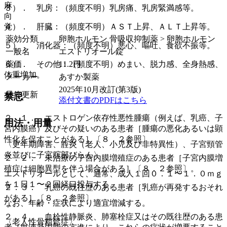
麻
３）． 乳房：（頻度不明）乳房痛、乳房緊満感等。
向
覚
４）． 肝臓：（頻度不明）ＡＳＴ上昇、ＡＬＴ上昇等。
薬効分類
卵胞ホルモン 骨吸収抑制薬 > 卵胞ホルモン
５）． 消化器：（頻度不明）悪心、嘔吐、食欲不振等。
一般名
エストリオール錠
薬価
11.2
円
６）． その他：（頻度不明）めまい、脱力感、全身熱感、
体重増加。
メーカー
あすか製薬
2025年10月改訂(第3版)
最終更新
禁忌
添付文書のPDFはこちら
２．１． エストロゲン依存性悪性腫瘍（例えば、乳癌、子
用法・用量
宮内膜癌）及びその疑いのある患者［腫瘍の悪化あるいは顕
性化を促すことがある］〔８．２参照〕。
〈更年期障害、腟炎（老人、小児及び非特異性）、子宮頸管
炎並びに子宮腟部びらん〉
２．２． 未治療の子宮内膜増殖症のある患者［子宮内膜増
殖症は細胞異型を伴う場合がある］〔８．２参照〕。
エストリオールとして、通常、成人１回０．１〜１．０ｍｇ
を１日１〜２回経口投与する。
２．３． 乳癌の既往歴のある患者［乳癌が再発するおそれ
がある］〔８．２参照〕。
なお、年齢・症状により適宜増減する。
２．４． 血栓性静脈炎、肺塞栓症又はその既往歴のある患
〈老人性骨粗鬆症〉