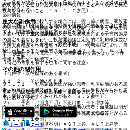
い、異常が認められた場合には投与を中止するなど適切な処
説明を行うとともに必要最小限の使用にとどめ、漫然と長期
置を行うこと。
投与を行わないこと〔１５．１．２参照〕。
薬剤情報
重大な副作用
８．２． 女性に投与する場合には、投与前に病歴、家族素
薬剤写真、用法用量、効能効果や後発品の情報が一度に参照
因等の問診、乳房検診並びに婦人科検診（子宮を有する患者
でき、関連情報へ簡単にアクセスができます。
においては子宮内膜細胞診及び超音波検査による子宮内膜厚
１１．１． 重大な副作用
の測定を含む）を行い、投与開始後は定期的に乳房検診並び
一般名、製品名どちらでも検索可能！
１１．１．１． 血栓症（頻度不明）：長期連用により、血
に婦人科検診を行うこと〔２．１−２．３、２．７、９．
栓症が起こることが報告されている〔２．４、２．５、９．
１．１、９．１．３、９．１．４参照〕。
※ ご使用いただく際に、必ず最新の添付文書および安全性
１．２参照〕。
情報も併せてご確認下さい。
（特定の背景を有する患者に関する注意）
その他の副作用
（合併症・既往歴等のある患者）
１１．２． その他の副作用
９．１．１． 乳癌家族素因が強い患者、乳房結節のある患
者、乳腺症の患者又は乳房レントゲン像に異常がみられた患
※本製品は疾病の診断・治療・予防を目的としたプログラム
１）． 過敏症：（頻度不明）発疹等。
者：症状が増悪するおそれがある〔８．２参照〕。
ではありません。
２）． 子宮：（頻度不明）不正出血、帯下増加等。
９．１．２． 術前又は長期臥床状態の患者：血液凝固能が
亢進され、心血管系の副作用の危険性が高くなることがある
３）． 乳房：（頻度不明）乳房痛、乳房緊満感等。
〔１１．１．１参照〕。
４）． 肝臓：（頻度不明）ＡＳＴ上昇、ＡＬＴ上昇等。
ホーム
ノート
９．１．３． 子宮筋腫のある患者：子宮筋腫の発育を促進