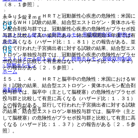
〔８．１参照〕。
１５．１．３． ＨＲＴと冠動脈性心疾患の危険性：米国に
ホーリン錠１ｍｇ
おけるＷＨＩ試験の結果、結合型エストロゲン・黄体ホルモ
ン配合剤投与群では、冠動脈性心疾患の危険性がプラセボ投
エストリール錠１ｍｇ
卵胞ホルモン 骨吸収抑制薬 > 卵胞ホ
与群と比較して高い傾向にあり、特に服用開始１年後では有
ルモン
意に高くなる（ハザード比：１．８１）との報告がある。並
行して行われた子宮摘出者に対する試験の結果、結合型エス
トロゲン単独投与群では、冠動脈性心疾患の危険性がプラセ
エストリオール錠１ｍｇ「Ｆ」
卵胞ホルモン 骨吸収抑制薬
ボ投与群と比較して有意差はない（ハザード比：０．９１）
> 卵胞ホルモン
との報告がある〔２．５参照〕。
ホーム
１５．１．４． ＨＲＴと脳卒中の危険性：米国におけるＷ
ＨＩ試験の結果、結合型エストロゲン・黄体ホルモン配合剤
薬剤情報
投与群では、脳卒中（主として脳梗塞）の危険性がプラセボ
投与群と比較して有意に高くなる（ハザード比：１．３１）
との報告がある。並行して行われた子宮摘出者に対する試験
ホーリン錠１ｍｇ
の結果、結合型エストロゲン単独投与群では、脳卒中（主と
して脳梗塞）の危険性がプラセボ投与群と比較して有意に高
くなる（ハザード比：１．３７）との報告がある〔２．５参
照〕。