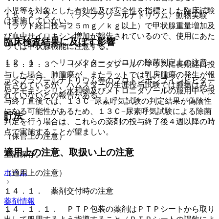
小児等を対象とした有効性及び安全性を指標とした臨床試験
１５．２．２． 〈ラベプラゾールナトリウム〉動物実験
は実施していない。
（ラット経口投与２５ｍｇ／ｋｇ以上）で甲状腺重量増加及
び血中サイロキシン増加が報告されているので、使用にあた
臨床検査結果に及ぼす影響
っては甲状腺機能に注意する。
１２．１． ヘリコバクター・ピロリの除菌判定上の注意
１５．２．３． 〈メトロニダゾール〉マウスに長期経口投
与した場合、肺腫瘍が、またラットでは乳房腫瘍の発生が報
ラベプラゾールナトリウム等のプロトンポンプインヒビター
告されているが、ハムスターの生涯投与試験では腫瘍はみら
やアモキシシリン水和物及びメトロニダゾールの服用中や投
れていないとの報告がある。
与終了直後では、１３Ｃ−尿素呼気試験の判定結果が偽陰性
になる可能性があるため、１３Ｃ−尿素呼気試験による除菌
貯法
判定を行う場合は、これらの薬剤の投与終了後４週以降の時
点で実施することが望ましい。
（保管上の注意）
適用上の注意、取扱い上の注意
室温保存。
ホーム
（適用上の注意）
１４．１． 薬剤交付時の注意
薬剤情報
１４．１．１． ＰＴＰ包装の薬剤はＰＴＰシートから取り