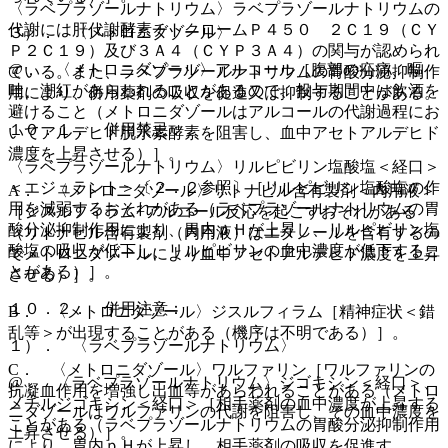
〈ラベプラゾールナトリウム〉ラベプラゾールナトリウムの
代謝には肝代謝酵素チトクロームＰ４５０ ２Ｃ１９（ＣＹ
３）． 〈メトロニダゾール〉
Ｐ２Ｃ１９）及び３Ａ４（ＣＹＰ３Ａ４）の関与が認められ
@． 〈メトロニダゾール〉アルコール［腹部の疝痛、嘔
ている。また、ラベプラゾールナトリウムの胃酸分泌抑制作
吐、潮紅があらわれることがあるので、投与期間中は飲酒を
用により、併用薬剤の吸収を促進又は抑制することがある。
避けること（メトロニダゾールはアルコールの代謝過程にお
１０．１． 併用禁忌：
いてアルデヒド脱水素酵素を阻害し、血中アセトアルデヒド
濃度を上昇させる）］。
〈ラベプラゾールナトリウム〉リルピビリン塩酸塩＜経口＞
＜エジュラント＞〔２．２参照〕［リルピビリン塩酸塩の作
A． 〈メトロニダゾール〉リトナビル含有製剤＜内用液＞
用を減弱するおそれがある（ラベプラゾールナトリウムの胃
［ジスルフィラム−アルコール反応を起こすおそれがある
酸分泌抑制作用により、胃内ｐＨが上昇し、リルピビリン塩
（リトナビル含有製剤（内用液）はエタノールを含有するの
酸塩の吸収が低下し、リルピビリンの血中濃度が低下するこ
でメトロニダゾールにより血中アセトアルデヒド濃度を上昇
とがある）］。
させる）］。
１０．２． 併用注意：
B． 〈メトロニダゾール〉ジスルフィラム［精神症状＜錯
乱等＞が出現することがある（機序は不明である）］。
１）． 〈ラベプラゾールナトリウム〉
C． 〈メトロニダゾール〉ワルファリン［ワルファリンの
@． 〈ラベプラゾールナトリウム〉ジゴキシン＜経口＞、
抗凝血作用を増強し出血等があらわれることがある（メトロ
メチルジゴキシン＜経口＞［相手薬剤の血中濃度が上昇する
ニダゾールはワルファリンの代謝を阻害し、その血中濃度を
ことがある（ラベプラゾールナトリウムの胃酸分泌抑制作用
上昇させる）］。
により、胃内ｐＨが上昇し、相手薬剤の吸収を促進す