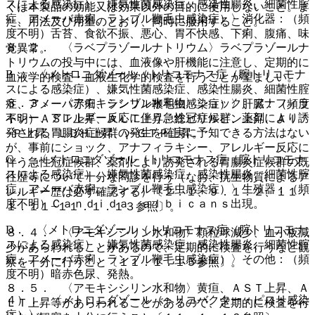
スによる感染症）、嫌気性菌感染症、感染性腸炎、細菌性腟
くは本製品の効能又は効果以外の目的に使用しないこと。ま
症、アメーバ赤痢、ランブル鞭毛虫感染症）〉消化器：（頻
た、用法及び用量のとおり、同時に服用すること。
度不明）舌苔、食欲不振、悪心、胃不快感、下痢、腹痛、味
８．２． 〈ラベプラゾールナトリウム〉ラベプラゾールナ
覚異常。
トリウムの投与中には、血液像や肝機能に注意し、定期的に
B． 〈メトロニダゾール（トリコモナス症（腟トリコモナ
血液学的検査・血液生化学的検査を行うことが望ましい。
スによる感染症）、嫌気性菌感染症、感染性腸炎、細菌性腟
８．３． 〈アモキシシリン水和物〉ショック、アナフィラ
症、アメーバ赤痢、ランブル鞭毛虫感染症）〉肝臓：（頻度
キシー、アレルギー反応に伴う急性冠症候群、薬剤により誘
不明）ＡＳＴ上昇、ＡＬＴ上昇、総ビリルビン上昇、Ａｌ
発される胃腸炎症候群の発生を確実に予知できる方法はない
−Ｐ上昇、ＬＤＨ上昇、γ−ＧＴＰ上昇。
が、事前にショック、アナフィラキシー、アレルギー反応に
C． 〈メトロニダゾール（トリコモナス症（腟トリコモナ
伴う急性冠症候群、薬剤により誘発される胃腸炎症候群の既
スによる感染症）、嫌気性菌感染症、感染性腸炎、細菌性腟
往歴等について十分な問診を行う（なお、抗生物質によるア
症、アメーバ赤痢、ランブル鞭毛虫感染症）〉生殖器：（頻
レルギー歴は必ず確認する）〔２．１、９．１．２、１１．
度不明）Ｃａｎｄｉｄａ ａｌｂｉｃａｎｓ出現。
１．１１−１１．１．１３参照〕。
D． 〈メトロニダゾール（トリコモナス症（腟トリコモナ
８．４． 〈アモキシシリン水和物〉顆粒球減少、血小板減
スによる感染症）、嫌気性菌感染症、感染性腸炎、細菌性腟
少があらわれることがあるので、定期的に検査を行うなど観
症、アメーバ赤痢、ランブル鞭毛虫感染症）〉その他：（頻
察を十分に行うこと〔１１．１．１５参照〕。
度不明）暗赤色尿、発熱。
８．５． 〈アモキシシリン水和物〉黄疸、ＡＳＴ上昇、Ａ
４）． 〈メトロニダゾール（ヘリコバクター・ピロリ感染
ＬＴ上昇等があらわれることがあるので、定期的に検査を行
症）〉