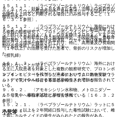
１５．１．１． 〈ラベプラゾールナトリウム〉ラベプラゾ
９．５．２． 妊娠３ヵ月を過ぎた女性：治療上の有益性が
ールナトリウムの長期投与中に良性胃ポリープを認めたとの
危険性を上回ると判断される場合にのみ投与すること〔１
報告がある。
６．３．１参照〕。
１５．１．２． 〈ラベプラゾールナトリウム〉海外におけ
９．５．３． 〈ラベプラゾールナトリウム〉動物実験（ラ
る複数の観察研究で、プロトンポンプインヒビターによる治
ット経口４００ｍｇ／ｋｇ、ウサギ静注３０ｍｇ／ｋｇ）で
療において骨粗鬆症に伴う股関節骨折、手関節骨折、脊椎骨
胎仔毒性（ラットで胎仔化骨遅延、ウサギで胎仔体重低下、
折のリスク増加が報告されており、特に、高用量及び長期間
胎仔化骨遅延）が報告されている。
（１年以上）の治療を受けた患者で、骨折のリスクが増加し
た。
（授乳婦）
１５．１．３． 〈ラベプラゾールナトリウム〉海外におけ
授乳しないことが望ましい。
る主に入院患者を対象とした複数の観察研究で、プロトンポ
ンプインヒビターを投与した患者においてクロストリジウ
９．６．１． 〈ラベプラゾールナトリウム〉動物実験（ラ
ム・ディフィシルによる胃腸感染のリスク増加が報告されて
ット）で乳汁中へ移行することが報告されている。
いる。
９．６．２． 〈アモキシシリン水和物、メトロニダゾー
１５．２． 非臨床試験に基づく情報
ル〉母乳中へ移行することが報告されている〔１６．３．２
参照〕。
１５．２．１． 〈ラベプラゾールナトリウム〉ラットに５
ｍｇ／ｋｇ以上を２年間経口投与した毒性試験において、雌
小児等
で胃にカルチノイドの発生がみられたとの報告がある。