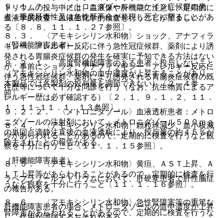
９．１．７． 〈メトロニダゾール〉コケイン症候群の患
トリウムの投与中には、血液像や肝機能に注意し、定期的に
者：重度肝毒性又は急性肝不全が発現し死亡に至ることがあ
血液学的検査・血液生化学的検査を行うことが望ましい。
る〔８．８、１１．１．２７参照〕。
８．３． 〈アモキシシリン水和物〉ショック、アナフィラ
（腎機能障害患者）
キシー、アレルギー反応に伴う急性冠症候群、薬剤により誘
発される胃腸炎症候群の発生を確実に予知できる方法はない
９．２．１． 高度腎機能障害のある患者：投与しないこと
が、事前にショック、アナフィラキシー、アレルギー反応に
（アモキシシリン水和物の血中濃度が上昇することがあり、
伴う急性冠症候群、薬剤により誘発される胃腸炎症候群の既
本製品では各製剤の投与量を調節できない）〔２．４参
往歴等について十分な問診を行う（なお、抗生物質によるア
照〕。
レルギー歴は必ず確認する）〔２．１、９．１．２、１１．
１．１１−１１．１．１３参照〕。
９．２．２． 〈メトロニダゾール〉血液透析患者：メトロ
ニダゾールの注射剤において、メトロニダゾール５００ｍｇ
８．４． 〈アモキシシリン水和物〉顆粒球減少、血小板減
の単回点滴静注直後の血液透析により、投与量の約４５％が
少があらわれることがあるので、定期的に検査を行うなど観
除去されたとの報告がある。
察を十分に行うこと〔１１．１．１５参照〕。
（肝機能障害患者）
８．５． 〈アモキシシリン水和物〉黄疸、ＡＳＴ上昇、Ａ
ＬＴ上昇等があらわれることがあるので、定期的に検査を行
ラベプラゾールナトリウムにおいて、肝硬変患者で肝性脳症
うなど観察を十分に行うこと〔１１．１．１６参照〕。
の報告がある。
８．６． 〈アモキシシリン水和物〉急性腎障害等の重篤な
肝機能障害患者の場合、メトロニダゾールの血中濃度が上昇
腎障害があらわれることがあるので、定期的に検査を行うな
し、作用が増強するおそれがある。