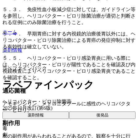
５．３． 免疫性血小板減少症に対しては、ガイドライン等
を参照し、ヘリコバクター・ピロリ除菌治療が適切と判断さ
れる症例にのみ除菌治療を行うこと。
ホーム
５．４． 早期胃癌に対する内視鏡的治療後胃以外には、ヘ
リコバクター・ピロリ除菌治療による胃癌の発症抑制に対す
る有効性は確立していない。
薬剤情報
５．５． ヘリコバクター・ピロリ感染胃炎に用いる際に
は、ヘリコバクター・ピロリが陽性であることを確認及び内
ラベファインパック
視鏡検査によりヘリコバクター・ピロリ感染胃炎であること
を確認すること。
ラベファインパック
適応菌種
ヘリコバクター・ピロリ除菌薬
アモキシシリン、メトロニダゾールに感性のヘリコバクタ
2025年10月改訂(第6版)
ー・ピロリ。
薬剤情報
後発品
先
副作用
毒
劇
次の副作用があらわれることがあるので、観察を十分に行