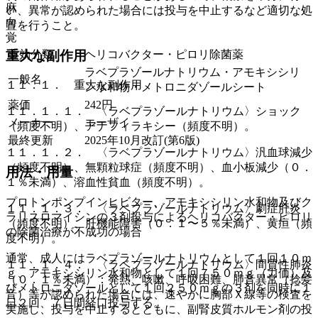
麻
い、異常が認められた場合には投与を中止するなど適切な処
向
置を行うこと。
覚
薬効分類
ヘリコバクター・ピロリ除菌薬
重大な副作用
ラベプラゾールナトリウム・アモキシシリ
一般名
１１．１． 重大な副作用
ン水和物・メトロニダゾールシート
薬価
242
円
１１．１．１． 〈ラベプラゾールナトリウム〉ショック
メーカー
エーザイ
（頻度不明）、アナフィラキシー（頻度不明）。
最終更新
2025年10月改訂(第6版)
１１．１．２． 〈ラベプラゾールナトリウム〉汎血球減少
（頻度不明）、無顆粒球症（頻度不明）、血小板減少（０．
用法・用量
１％未満）、溶血性貧血（頻度不明）。
プロトンポンプインヒビター、アモキシシリン水和物及びク
１１．１．３． 〈ラベプラゾールナトリウム〉劇症肝炎
ラリスロマイシンの３剤投与によるヘリコバクター・ピロリ
（頻度不明）、肝機能障害（０．１〜５％未満）、黄疸（頻
の除菌治療が不成功の場合
度不明）。
通常、成人にはラベプラゾールナトリウムとして１回１０ｍ
１１．１．４． 〈ラベプラゾールナトリウム〉間質性肺炎
ｇ、アモキシシリン水和物として１回７５０ｍｇ（力価）及
（０．１％未満）：発熱、咳嗽、呼吸困難、肺音異常（捻髪
びメトロニダゾールとして１回２５０ｍｇの３剤を同時に１
音）等が認められた場合には、速やかに胸部Ｘ線等の検査を
日２回、７日間経口投与する。
実施し、投与を中止するとともに、副腎皮質ホルモン剤の投