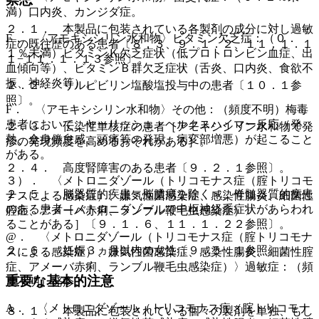
満）口内炎、カンジダ症。
２．１． 本製品に包装されている各製剤の成分に対し過敏
E． 〈アモキシシリン水和物〉ビタミン欠乏症：（０．
症の既往歴のある患者〔８．３、９．１．２、１１．１．１
１％未満）ビタミンＫ欠乏症状（低プロトロンビン血症、出
１−１１．１．１３参照〕。
血傾向等）、ビタミンＢ群欠乏症状（舌炎、口内炎、食欲不
振、神経炎等）。
２．２． リルピビリン塩酸塩投与中の患者〔１０．１参
照〕。
F． 〈アモキシシリン水和物〉その他：（頻度不明）梅毒
患者において、ヤーリッシュ・ヘルクスハイマー反応（発
２．３． 伝染性単核症の患者［アモキシシリン水和物で発
熱、全身倦怠感、頭痛等の発現、病変部増悪）が起こること
疹の発現頻度を高めるおそれがある］。
がある。
２．４． 高度腎障害のある患者〔９．２．１参照〕。
３）． 〈メトロニダゾール（トリコモナス症（腟トリコモ
２．５． 脳器質的疾患＜脳膿瘍を除く＞、脊髄器質的疾患
ナスによる感染症）、嫌気性菌感染症、感染性腸炎、細菌性
のある患者［メトロニダゾールで中枢神経系症状があらわれ
腟症、アメーバ赤痢、ランブル鞭毛虫感染症）〉
ることがある］〔９．１．６、１１．１．２２参照〕。
@． 〈メトロニダゾール（トリコモナス症（腟トリコモナ
２．６． 妊娠３ヵ月以内の女性〔９．５．１参照〕。
スによる感染症）、嫌気性菌感染症、感染性腸炎、細菌性腟
症、アメーバ赤痢、ランブル鞭毛虫感染症）〉過敏症：（頻
重要な基本的注意
度不明）発疹。
A． 〈メトロニダゾール（トリコモナス症（腟トリコモナ
８．１． 本製品に包装されている個々の製剤を単独、もし