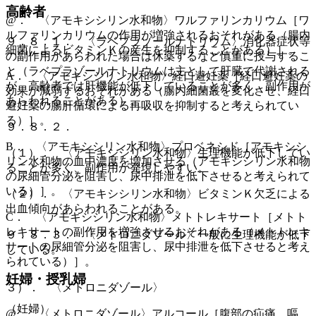
高齢者
@． 〈アモキシシリン水和物〉ワルファリンカリウム［ワ
ルファリンカリウムの作用が増強されるおそれがある（腸内
９．８．１． 〈ラベプラゾールナトリウム〉消化器症状等
細菌によるビタミンＫの産生を抑制することがある）］。
の副作用があらわれた場合は休薬するなど慎重に投与するこ
と（ラベプラゾールナトリウムは主として肝臓で代謝される
A． 〈アモキシシリン水和物〉経口避妊薬［経口避妊薬の
が、高齢者では肝機能が低下していることが多く、副作用が
効果が減弱するおそれがある（腸内細菌叢を変化させ、経口
あらわれることがある）。
避妊薬の腸肝循環による再吸収を抑制すると考えられてい
る）］。
９．８．２．
B． 〈アモキシシリン水和物〉プロベネシド［アモキシシ
（１）． 〈アモキシシリン水和物〉生理機能が低下してい
リン水和物の血中濃度を増加させる（アモキシシリン水和物
ることが多く、副作用が発現しやすい。
の尿細管分泌を阻害し、尿中排泄を低下させると考えられて
いる）］。
（２）． 〈アモキシシリン水和物〉ビタミンＫ欠乏による
出血傾向があらわれることがある。
C． 〈アモキシシリン水和物〉メトトレキサート［メトト
レキサートの副作用を増強させるおそれがある（メトトレキ
９．８．３． 〈メトロニダゾール〉一般に生理機能が低下
サートの尿細管分泌を阻害し、尿中排泄を低下させると考え
している。
られている）］。
妊婦・授乳婦
３）． 〈メトロニダゾール〉
（妊婦）
@． 〈メトロニダゾール〉アルコール［腹部の疝痛、嘔