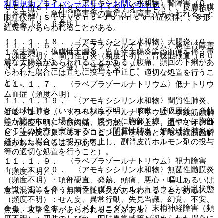
１１．１．１７． 〈アモキシシリン水和物〉腎障害（０．
利用規約
プライバシーポリシー
お問い合わせ
ｄｅｒｍａｌ Ｎｅｃｒｏｌｙｓｉｓ：ＴＥＮ）、皮膚粘膜
１％未満）：急性腎障害等の重篤な腎障害があらわれること
眼症候群（Ｓｔｅｖｅｎｓ−Ｊｏｈｎｓｏｎ症候群）、多形
がある〔８．６参照〕。
紅斑等があらわれることがある。
１１．１．１８． 〈アモキシシリン水和物〉大腸炎（０．
１１．１．６． 〈ラベプラゾールナトリウム〉急性腎障害
１％未満）：偽膜性大腸炎、出血性大腸炎等の血便を伴う重
（頻度不明）、間質性腎炎（頻度不明）：腎機能検査（ＢＵ
篤な大腸炎があらわれることがある（腹痛、頻回の下痢があ
Ｎ、クレアチニン等）に注意すること。
らわれた場合には直ちに投与を中止し、適切な処置を行うこ
と）。
１１．１．７． 〈ラベプラゾールナトリウム〉低ナトリウ
ム血症（頻度不明）。
１１．１．１９． 〈アモキシシリン水和物〉間質性肺炎、
好酸球性肺炎（いずれも頻度不明）：咳嗽、呼吸困難、発熱
１１．１．８． 〈ラベプラゾールナトリウム〉横紋筋融解
等が認められた場合には、速やかに胸部Ｘ線、速やかに胸部
症（頻度不明）：筋肉痛、脱力感、ＣＫ上昇、血中ミオグロ
ＣＴ等の検査を実施すること（間質性肺炎、好酸球性肺炎が
ビン上昇及び尿中ミオグロビン上昇を特徴とする横紋筋融解
疑われた場合には投与を中止し、副腎皮質ホルモン剤の投与
症があらわれることがある。
等の適切な処置を行うこと）。
１１．１．９． 〈ラベプラゾールナトリウム〉視力障害
１１．１．２０． 〈アモキシシリン水和物〉無菌性髄膜炎
（頻度不明）。
（頻度不明）：項部硬直、発熱、頭痛、悪心・嘔吐あるいは
１１．１．１０． 〈ラベプラゾールナトリウム〉錯乱状態
意識混濁等を伴う無菌性髄膜炎があらわれることがある。
（頻度不明）：せん妄、異常行動、失見当識、幻覚、不安、
１１．１．２１． 〈メトロニダゾール〉末梢神経障害（頻
焦燥、攻撃性等があらわれることがある。