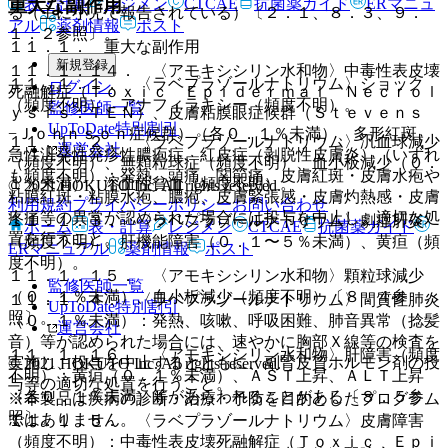
重大な副作用
表・計算
レジメン
CTCAE
抗菌薬ガイド
ERマニュ
る（主に小児で報告されている）〔２．１、８．３、９．
アル
薬剤情報
ポスト
１．２参照〕。
１１．１． 重大な副作用
新規登録
１１．１．１４． 〈アモキシシリン水和物〉中毒性表皮壊
１１．１．１． 〈ラベプラゾールナトリウム〉ショック
ログイン
死融解症（Ｔｏｘｉｃ Ｅｐｉｄｅｒｍａｌ Ｎｅｃｒｏｌ
（頻度不明）、アナフィラキシー（頻度不明）。
監修医師一覧
ｙｓｉｓ：ＴＥＮ）、皮膚粘膜眼症候群（Ｓｔｅｖｅｎｓ
UpToDate特別割引
−Ｊｏｈｎｓｏｎ症候群）（各０．１％未満）、多形紅斑、
１１．１．２． 〈ラベプラゾールナトリウム〉汎血球減少
運営会社
急性汎発性発疹性膿疱症、紅皮症（剥脱性皮膚炎）（いずれ
（頻度不明）、無顆粒球症（頻度不明）、血小板減少（０．
も頻度不明）：発熱、頭痛、関節痛、皮膚紅斑・皮膚水疱や
１％未満）、溶血性貧血（頻度不明）。
© 2021 HOKUTO Inc. All rights reserved.
粘膜紅斑・粘膜水疱、膿疱、皮膚緊張感・皮膚灼熱感・皮膚
利用規約
プライバシーポリシー
お問い合わせ
疼痛等の異常が認められた場合には投与を中止し、適切な処
１１．１．３． 〈ラベプラゾールナトリウム〉劇症肝炎
ホーム
表・計算
レジメン
CTCAE
抗菌薬ガイド
置を行うこと。
（頻度不明）、肝機能障害（０．１〜５％未満）、黄疸（頻
ERマニュアル
薬剤情報
ポスト
度不明）。
１１．１．１５． 〈アモキシシリン水和物〉顆粒球減少
監修医師一覧
（０．１％未満）、血小板減少（頻度不明）〔８．４参
１１．１．４． 〈ラベプラゾールナトリウム〉間質性肺炎
UpToDate特別割引
照〕。
（０．１％未満）：発熱、咳嗽、呼吸困難、肺音異常（捻髪
運営会社
音）等が認められた場合には、速やかに胸部Ｘ線等の検査を
１１．１．１６． 〈アモキシシリン水和物〉肝障害（頻度
実施し、投与を中止するとともに、副腎皮質ホルモン剤の投
© 2021 HOKUTO Inc. All rights reserved.
不明）：黄疸（０．１％未満）、ＡＳＴ上昇、ＡＬＴ上昇
与等の適切な処置を行うこと。
（各０．１％未満）等があらわれることがある〔８．５参
※本製品は疾病の診断・治療・予防を目的としたプログラム
照〕。
ではありません。
１１．１．５． 〈ラベプラゾールナトリウム〉皮膚障害
（頻度不明）：中毒性表皮壊死融解症（Ｔｏｘｉｃ Ｅｐｉ