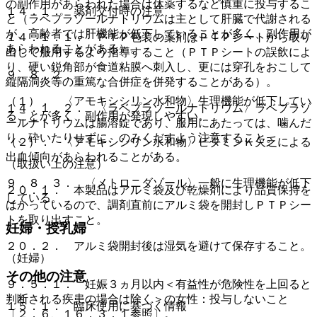
の副作用があらわれた場合は休薬するなど慎重に投与するこ
１４．１． 薬剤交付時の注意
と（ラベプラゾールナトリウムは主として肝臓で代謝される
が、高齢者では肝機能が低下していることが多く、副作用が
１４．１．１． ＰＴＰ包装の薬剤はＰＴＰシートから取り
あらわれることがある）。
出して服用するよう指導すること（ＰＴＰシートの誤飲によ
り、硬い鋭角部が食道粘膜へ刺入し、更には穿孔をおこして
９．８．２．
縦隔洞炎等の重篤な合併症を併発することがある）。
（１）． 〈アモキシシリン水和物〉生理機能が低下してい
１４．１．２． 〈ラベプラゾールナトリウム〉ラベプラゾ
ることが多く、副作用が発現しやすい。
ールナトリウムは腸溶錠であり、服用にあたっては、噛んだ
り、砕いたりせずに、のみくだすよう注意すること。
（２）． 〈アモキシシリン水和物〉ビタミンＫ欠乏による
出血傾向があらわれることがある。
（取扱い上の注意）
９．８．３． 〈メトロニダゾール〉一般に生理機能が低下
２０．１． 本製品はアルミ袋及び乾燥剤により品質保持を
している。
はかっているので、調剤直前にアルミ袋を開封しＰＴＰシー
トを取り出すこと。
妊婦・授乳婦
２０．２． アルミ袋開封後は湿気を避けて保存すること。
（妊婦）
その他の注意
９．５．１． 妊娠３ヵ月以内＜有益性が危険性を上回ると
判断される疾患の場合は除く＞の女性：投与しないこと
１５．１． 臨床使用に基づく情報
〔２．６、１６．３．１参照〕。