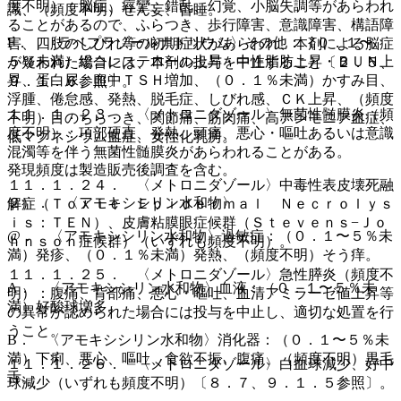
度不明）：脳症、痙攣、錯乱、幻覚、小脳失調等があらわれ
識、（頻度不明）せん妄、昏睡。
ることがあるので、ふらつき、歩行障害、意識障害、構語障
F． 〈ラベプラゾールナトリウム〉その他：（０．１〜
害、四肢のしびれ等の初期症状があらわれ、本剤による脳症
５％未満）総コレステロール上昇・中性脂肪上昇・ＢＵＮ上
が疑われた場合には、本剤の投与を中止すること〔２．５、
昇、蛋白尿、血中ＴＳＨ増加、（０．１％未満）かすみ目、
９．１．６参照〕。
浮腫、倦怠感、発熱、脱毛症、しびれ感、ＣＫ上昇、（頻度
１１．１．２３． 〈メトロニダゾール〉無菌性髄膜炎（頻
不明）目のちらつき、関節痛、筋肉痛、高アンモニア血症、
度不明）：項部硬直、発熱、頭痛、悪心・嘔吐あるいは意識
低マグネシウム血症、女性化乳房。
混濁等を伴う無菌性髄膜炎があらわれることがある。
発現頻度は製造販売後調査を含む。
１１．１．２４． 〈メトロニダゾール〉中毒性表皮壊死融
２）． 〈アモキシシリン水和物〉
解症（Ｔｏｘｉｃ Ｅｐｉｄｅｒｍａｌ Ｎｅｃｒｏｌｙｓ
ｉｓ：ＴＥＮ）、皮膚粘膜眼症候群（Ｓｔｅｖｅｎｓ−Ｊｏ
@． 〈アモキシシリン水和物〉過敏症：（０．１〜５％未
ｈｎｓｏｎ症候群）（いずれも頻度不明）。
満）発疹、（０．１％未満）発熱、（頻度不明）そう痒。
１１．１．２５． 〈メトロニダゾール〉急性膵炎（頻度不
A． 〈アモキシシリン水和物〉血液：（０．１〜５％未
明）：腹痛、背部痛、悪心・嘔吐、血清アミラーゼ値上昇等
満）好酸球増多。
の異常が認められた場合には投与を中止し、適切な処置を行
うこと。
B． 〈アモキシシリン水和物〉消化器：（０．１〜５％未
満）下痢、悪心、嘔吐、食欲不振、腹痛、（頻度不明）黒毛
１１．１．２６． 〈メトロニダゾール〉白血球減少、好中
舌。
球減少（いずれも頻度不明）〔８．７、９．１．５参照〕。