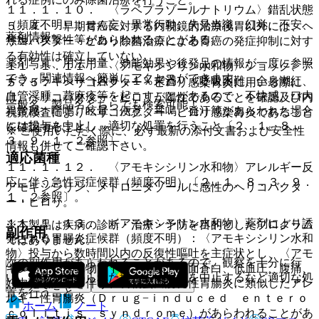
１１．１．１０． 〈ラベプラゾールナトリウム〉錯乱状態
（頻度不明）：せん妄、異常行動、失見当識、幻覚、不安、
５．４． 早期胃癌に対する内視鏡的治療後胃以外には、ヘ
薬剤情報
焦燥、攻撃性等があらわれることがある。
リコバクター・ピロリ除菌治療による胃癌の発症抑制に対す
る有効性は確立していない。
薬剤写真、用法用量、効能効果や後発品の情報が一度に参照
１１．１．１１． 〈アモキシシリン水和物〉ショック、ア
でき、関連情報へ簡単にアクセスができます。
ナフィラキシー（各０．１％未満）：呼吸困難、全身潮紅、
５．５． ヘリコバクター・ピロリ感染胃炎に用いる際に
血管浮腫、蕁麻疹等を起こすことがあるので、不快感、口内
は、ヘリコバクター・ピロリが陽性であることを確認及び内
一般名、製品名どちらでも検索可能！
異常感、喘鳴、眩暈、便意、耳鳴、発汗等があらわれた場合
視鏡検査によりヘリコバクター・ピロリ感染胃炎であること
には投与を中止し、適切な処置を行うこと〔２．１、８．
を確認すること。
※ ご使用いただく際に、必ず最新の添付文書および安全性
３、９．１．２参照〕。
情報も併せてご確認下さい。
適応菌種
１１．１．１２． 〈アモキシシリン水和物〉アレルギー反
応に伴う急性冠症候群（頻度不明）〔２．１、８．３、９．
アモキシシリン、メトロニダゾールに感性のヘリコバクタ
１．２参照〕。
ー・ピロリ。
１１．１．１３． 〈アモキシシリン水和物〉薬剤により誘
※本製品は疾病の診断・治療・予防を目的としたプログラム
副作用
発される胃腸炎症候群（頻度不明）：〈アモキシシリン水和
ではありません。
物〉投与から数時間以内の反復性嘔吐を主症状とし、〈アモ
次の副作用があらわれることがあるので、観察を十分に行
キシシリン水和物〉下痢、嗜眠、顔面蒼白、低血圧、腹痛、
い、異常が認められた場合には投与を中止するなど適切な処
好中球増加等を伴う、食物蛋白誘発性胃腸炎に類似したアレ
置を行うこと。
ルギー性胃腸炎（Ｄｒｕｇ−ｉｎｄｕｃｅｄ ｅｎｔｅｒｏ
ホーム
ノート
ｃｏｌｉｔｉｓ ｓｙｎｄｒｏｍｅ）があらわれることがあ