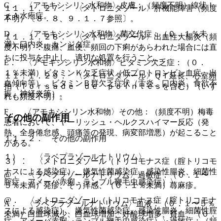
C． 〈アモキシシリン水和物〉皮膚：（頻度不明）線状Ｉ
１１．１．２７． 〈メトロニダゾール〉肝機能障害（頻度
ｇＡ水疱症。
不明）〔８．８、９．１．７参照〕。
D． 〈アモキシシリン水和物〉菌交代症：（０．１％未
１１．１．２８． 〈メトロニダゾール〉出血性大腸炎（頻
満）口内炎、カンジダ症。
度不明）：腹痛、血便、頻回の下痢があらわれた場合には直
ちに投与を中止し、適切な処置を行うこと。
E． 〈アモキシシリン水和物〉ビタミン欠乏症：（０．
１％未満）ビタミンＫ欠乏症状（低プロトロンビン血症、出
１１．１．２９． 〈メトロニダゾール〉ＱＴ延長、心室頻
血傾向等）、ビタミンＢ群欠乏症状（舌炎、口内炎、食欲不
拍（Ｔｏｒｓａｄｅ ｄｅ ｐｏｉｎｔｅｓを含む）（いず
振、神経炎等）。
れも頻度不明）。
F． 〈アモキシシリン水和物〉その他：（頻度不明）梅毒
その他の副作用
患者において、ヤーリッシュ・ヘルクスハイマー反応（発
熱、全身倦怠感、頭痛等の発現、病変部増悪）が起こること
１１．２． その他の副作用
がある。
１）． 〈ラベプラゾールナトリウム〉
３）． 〈メトロニダゾール（トリコモナス症（腟トリコモ
ナスによる感染症）、嫌気性菌感染症、感染性腸炎、細菌性
@． 〈ラベプラゾールナトリウム〉過敏症：（０．１〜
腟症、アメーバ赤痢、ランブル鞭毛虫感染症）〉
５％未満）発疹、そう痒感、（０．１％未満）蕁麻疹。
@． 〈メトロニダゾール（トリコモナス症（腟トリコモナ
A． 〈ラベプラゾールナトリウム〉血液：（０．１〜５％
スによる感染症）、嫌気性菌感染症、感染性腸炎、細菌性腟
未満）白血球減少、白血球増加、好酸球増多、貧血、（０．
症、アメーバ赤痢、ランブル鞭毛虫感染症）〉過敏症：（頻