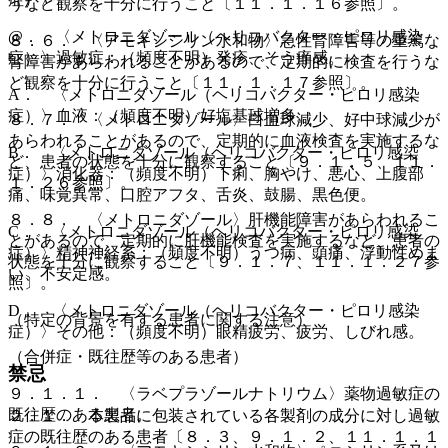
うなど観察を十分に行うこと〔１１．１．１６参照〕。
@． 〈メトロニダゾール（ヘリコバクター・ピロリ感染
８．６． 〈アモキシシリン水和物〉急性腎障害等の重篤な
症）〉過敏症：（頻度不明）発疹、そう痒感。
腎障害があらわれることがあるので、定期的に検査を行うな
ど観察を十分に行うこと〔１１．１．１７参照〕。
A． 〈メトロニダゾール（ヘリコバクター・ピロリ感染
症）〉血液：（頻度不明）好塩基球増多。
８．７． 〈メトロニダゾール〉白血球減少、好中球減少が
あらわれることがあるので、定期的に血液検査を実施するな
B． 〈メトロニダゾール（ヘリコバクター・ピロリ感染
ど、患者の状態を十分に観察すること〔９．１．５、１１．
症）〉消化器：（頻度不明）下痢、胸やけ、悪心、上腹部
１．２６参照〕。
痛、味覚異常、口腔アフタ、舌炎、鼓腸、黒色便。
８．８． 〈メトロニダゾール〉肝機能障害があらわれるこ
C． 〈メトロニダゾール（ヘリコバクター・ピロリ感染
とがあるので、定期的に肝機能検査を実施するなど、患者の
症）〉精神神経系：（頻度不明）うつ病、頭痛、浮動性めま
状態を十分に観察すること〔９．１．７、１１．１．２７参
い、不安定感。
照〕。
D． 〈メトロニダゾール（ヘリコバクター・ピロリ感染
（特定の背景を有する患者に関する注意）
症）〉その他：（頻度不明）眼精疲労、疲労、しびれ感。
（合併症・既往歴等のある患者）
禁忌
９．１．１． 〈ラベプラゾールナトリウム〉薬物過敏症の
既往歴のある患者。
２．１． 本製品に包装されている各製剤の成分に対し過敏
症の既往歴のある患者〔８．３、９．１．２、１１．１．１