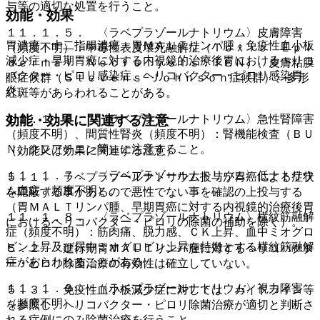
与等の適切な処置を行うこと。
効能・効果
１１．１．５． 〈ラベプラゾールナトリウム〉皮膚障害
胃潰瘍・十二指腸潰瘍・胃ＭＡＬＴリンパ腫・免疫性血小板
（頻度不明）：中毒性表皮壊死融解症（Ｔｏｘｉｃ Ｅｐｉ
減少症・早期胃癌に対する内視鏡的治療後胃におけるヘリコ
ｄｅｒｍａｌ Ｎｅｃｒｏｌｙｓｉｓ：ＴＥＮ）、皮膚粘膜
バクター・ピロリ感染症、ヘリコバクター・ピロリ感染胃
眼症候群（Ｓｔｅｖｅｎｓ−Ｊｏｈｎｓｏｎ症候群）、多形
炎。
紅斑等があらわれることがある。
効能・効果に関連する注意
１１．１．６． 〈ラベプラゾールナトリウム〉急性腎障害
（頻度不明）、間質性腎炎（頻度不明）：腎機能検査（ＢＵ
Ｎ、クレアチニン等）に注意すること。
（効能又は効果に関連する注意）
１１．１．７． 〈ラベプラゾールナトリウム〉低ナトリウ
５．１． ラベプラゾールナトリウム投与が胃癌による症状
ム血症（頻度不明）。
を隠蔽する事があるので悪性でない事を確認の上投与する
（胃ＭＡＬＴリンパ腫、早期胃癌に対する内視鏡的治療後胃
１１．１．８． 〈ラベプラゾールナトリウム〉横紋筋融解
におけるヘリコバクター・ピロリの除菌の補助を除く）。
症（頻度不明）：筋肉痛、脱力感、ＣＫ上昇、血中ミオグロ
ビン上昇及び尿中ミオグロビン上昇を特徴とする横紋筋融解
５．２． 進行期胃ＭＡＬＴリンパ腫に対するヘリコバクタ
症があらわれることがある。
ー・ピロリ除菌治療の有効性は確立していない。
１１．１．９． 〈ラベプラゾールナトリウム〉視力障害
５．３． 免疫性血小板減少症に対しては、ガイドライン等
（頻度不明）。
を参照し、ヘリコバクター・ピロリ除菌治療が適切と判断さ
れる症例にのみ除菌治療を行うこと。