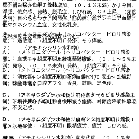
度不明）暗赤色尿、発熱。
昇、蛋白尿、血中ＴＳＨ増加、（０．１％未満）かすみ目、
浮腫、倦怠感、発熱、脱毛症、しびれ感、ＣＫ上昇、（頻度
４）． 〈メトロニダゾール（ヘリコバクター・ピロリ感染
不明）目のちらつき、関節痛、筋肉痛、高アンモニア血症、
症）〉
低マグネシウム血症、女性化乳房。
@． 〈メトロニダゾール（ヘリコバクター・ピロリ感染
発現頻度は製造販売後調査を含む。
症）〉過敏症：（頻度不明）発疹、そう痒感。
２）． 〈アモキシシリン水和物〉
A． 〈メトロニダゾール（ヘリコバクター・ピロリ感染
症）〉血液：（頻度不明）好塩基球増多。
@． 〈アモキシシリン水和物〉過敏症：（０．１〜５％未
満）発疹、（０．１％未満）発熱、（頻度不明）そう痒。
B． 〈メトロニダゾール（ヘリコバクター・ピロリ感染
症）〉消化器：（頻度不明）下痢、胸やけ、悪心、上腹部
A． 〈アモキシシリン水和物〉血液：（０．１〜５％未
痛、味覚異常、口腔アフタ、舌炎、鼓腸、黒色便。
満）好酸球増多。
C． 〈メトロニダゾール（ヘリコバクター・ピロリ感染
B． 〈アモキシシリン水和物〉消化器：（０．１〜５％未
症）〉精神神経系：（頻度不明）うつ病、頭痛、浮動性めま
満）下痢、悪心、嘔吐、食欲不振、腹痛、（頻度不明）黒毛
い、不安定感。
舌。
D． 〈メトロニダゾール（ヘリコバクター・ピロリ感染
C． 〈アモキシシリン水和物〉皮膚：（頻度不明）線状Ｉ
症）〉その他：（頻度不明）眼精疲労、疲労、しびれ感。
ｇＡ水疱症。
D． 〈アモキシシリン水和物〉菌交代症：（０．１％未
禁忌