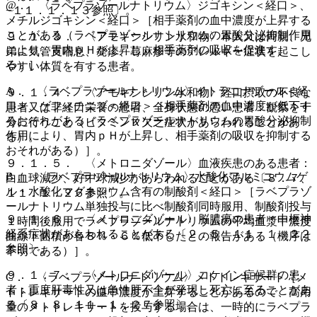
@． 〈ラベプラゾールナトリウム〉ジゴキシン＜経口＞、
−１１．１．１３参照〕。
メチルジゴキシン＜経口＞［相手薬剤の血中濃度が上昇する
ことがある（ラベプラゾールナトリウムの胃酸分泌抑制作用
９．１．３． 〈アモキシシリン水和物〉本人又は両親、兄
により、胃内ｐＨが上昇し、相手薬剤の吸収を促進す
弟に気管支喘息、発疹、蕁麻疹等のアレルギー症状を起こし
る）］。
やすい体質を有する患者。
A． 〈ラベプラゾールナトリウム〉イトラコナゾール＜経
９．１．４． 〈アモキシシリン水和物〉経口摂取の不良な
口＞、ゲフィチニブ＜経口＞［相手薬剤の血中濃度が低下す
患者又は非経口栄養の患者、全身状態の悪い患者：観察を十
るおそれがある（ラベプラゾールナトリウムの胃酸分泌抑制
分に行うこと（ビタミンＫ欠乏症状があらわれることがあ
作用により、胃内ｐＨが上昇し、相手薬剤の吸収を抑制する
る）。
おそれがある）］。
９．１．５． 〈メトロニダゾール〉血液疾患のある患者：
B． 〈ラベプラゾールナトリウム〉水酸化アルミニウムゲ
白血球減少、好中球減少があらわれることがある〔８．７、
ル・水酸化マグネシウム含有の制酸剤＜経口＞［ラベプラゾ
１１．１．２６参照〕。
ールナトリウム単独投与に比べ制酸剤同時服用、制酸剤投与
９．１．６． 〈メトロニダゾール〉脳膿瘍の患者：中枢神
１時間後服用でラベプラゾールナトリウムの平均血漿中濃度
経系症状があらわれることがある〔２．５、１１．１．２２
曲線下面積が各８％・６％低下したとの報告がある（機序は
参照〕。
不明である）］。
９．１．７． 〈メトロニダゾール〉コケイン症候群の患
C． 〈ラベプラゾールナトリウム〉メトトレキサート［メ
者：重度肝毒性又は急性肝不全が発現し死亡に至ることがあ
トトレキサートの血中濃度が上昇することがあるので、高用
る〔８．８、１１．１．２７参照〕。
量のメトトレキサートを投与する場合は、一時的にラベプラ