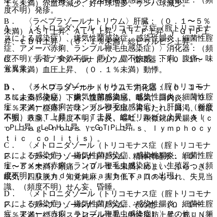
１％未満）赤血球減少、好中球増多、リンパ球減少。
度不明）発疹。
B． 〈ラベプラゾールナトリウム〉肝臓：（０．１〜５％
A． 〈メトロニダゾール（トリコモナス症（腟トリコモナ
未満）ＡＳＴ上昇、ＡＬＴ上昇、Ａｌ−Ｐ上昇、γ−ＧＴＰ上
スによる感染症）、嫌気性菌感染症、感染性腸炎、細菌性腟
昇、ＬＤＨ上昇、（０．１％未満）総ビリルビン上昇。
症、アメーバ赤痢、ランブル鞭毛虫感染症）〉消化器：（頻
度不明）舌苔、食欲不振、悪心、胃不快感、下痢、腹痛、味
C． 〈ラベプラゾールナトリウム〉循環器：（０．１〜
覚異常。
５％未満）血圧上昇、（０．１％未満）動悸。
B． 〈メトロニダゾール（トリコモナス症（腟トリコモナ
D． 〈ラベプラゾールナトリウム〉消化器：（０．１〜
スによる感染症）、嫌気性菌感染症、感染性腸炎、細菌性腟
５％未満）便秘、下痢、腹部膨満感、嘔気、口内炎、（０．
症、アメーバ赤痢、ランブル鞭毛虫感染症）〉肝臓：（頻度
１％未満）腹痛、苦味、カンジダ症、胃もたれ、口渇、食欲
不明）ＡＳＴ上昇、ＡＬＴ上昇、総ビリルビン上昇、Ａｌ
不振、鼓腸、（頻度不明）舌炎、嘔吐、顕微鏡的大腸炎（ｃ
−Ｐ上昇、ＬＤＨ上昇、γ−ＧＴＰ上昇。
ｏｌｌａｇｅｎｏｕｓ ｃｏｌｉｔｉｓ、ｌｙｍｐｈｏｃｙ
ｔｉｃ ｃｏｌｉｔｉｓ）。
C． 〈メトロニダゾール（トリコモナス症（腟トリコモナ
スによる感染症）、嫌気性菌感染症、感染性腸炎、細菌性腟
E． 〈ラベプラゾールナトリウム〉精神神経系：（０．
症、アメーバ赤痢、ランブル鞭毛虫感染症）〉生殖器：（頻
１〜５％未満）頭痛、（０．１％未満）めまい、ふらつき、
度不明）Ｃａｎｄｉｄａ ａｌｂｉｃａｎｓ出現。
眠気、四肢脱力、知覚鈍麻、握力低下、口のもつれ、失見当
識、（頻度不明）せん妄、昏睡。
D． 〈メトロニダゾール（トリコモナス症（腟トリコモナ
スによる感染症）、嫌気性菌感染症、感染性腸炎、細菌性腟
F． 〈ラベプラゾールナトリウム〉その他：（０．１〜
症、アメーバ赤痢、ランブル鞭毛虫感染症）〉その他：（頻
５％未満）総コレステロール上昇・中性脂肪上昇・ＢＵＮ上