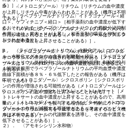
る）］。
D． 〈メトロニダゾール〉リチウム［リチウムの血中濃度
が上昇しリチウム中毒があらわれることがある（機序は不明
A． 〈ラベプラゾールナトリウム〉イトラコナゾール＜経
である）］。
口＞、ゲフィチニブ＜経口＞［相手薬剤の血中濃度が低下す
るおそれがある（ラベプラゾールナトリウムの胃酸分泌抑制
E． 〈メトロニダゾール〉ブスルファン［ブスルファンの
作用により、胃内ｐＨが上昇し、相手薬剤の吸収を抑制する
作用が増強されることがある（メトロニダゾールはブスルフ
おそれがある）］。
ァンの血中濃度を上昇させることがある）］。
B． 〈ラベプラゾールナトリウム〉水酸化アルミニウムゲ
F． 〈メトロニダゾール〉５−フルオロウラシル［５−フル
ル・水酸化マグネシウム含有の制酸剤＜経口＞［ラベプラゾ
オロウラシルの作用が増強される可能性がある（メトロニダ
ールナトリウム単独投与に比べ制酸剤同時服用、制酸剤投与
ゾールは５−フルオロウラシルの血中濃度を上昇させること
１時間後服用でラベプラゾールナトリウムの平均血漿中濃度
がある）］。
曲線下面積が各８％・６％低下したとの報告がある（機序は
G． 〈メトロニダゾール〉シクロスポリン［シクロスポリ
不明である）］。
ンの作用が増強される可能性がある（メトロニダゾールはシ
C． 〈ラベプラゾールナトリウム〉メトトレキサート［メ
クロスポリンの血中濃度を上昇させることがある）］。
トトレキサートの血中濃度が上昇することがあるので、高用
H． 〈メトロニダゾール〉フェノバルビタール［メトロニ
量のメトトレキサートを投与する場合は、一時的にラベプラ
ダゾールの作用が減弱する可能性がある（フェノバルビター
ゾールナトリウムの投与を中止することを考慮すること（機
ルはメトロニダゾールの代謝酵素を誘導し、その血中濃度を
序は不明である）］。
低下させることがある）］。
２）． 〈アモキシシリン水和物〉