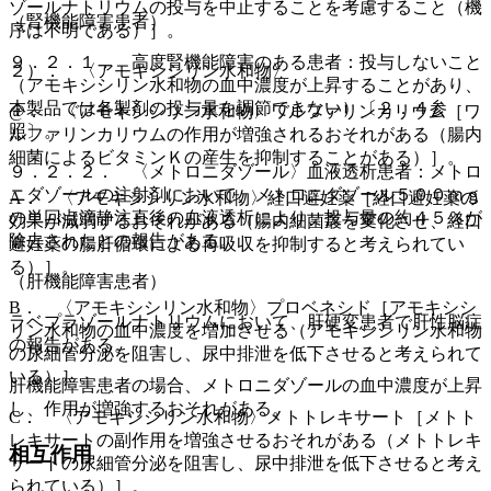
ゾールナトリウムの投与を中止することを考慮すること（機
（腎機能障害患者）
序は不明である）］。
９．２．１． 高度腎機能障害のある患者：投与しないこと
２）． 〈アモキシシリン水和物〉
（アモキシシリン水和物の血中濃度が上昇することがあり、
本製品では各製剤の投与量を調節できない）〔２．４参
@． 〈アモキシシリン水和物〉ワルファリンカリウム［ワ
照〕。
ルファリンカリウムの作用が増強されるおそれがある（腸内
細菌によるビタミンＫの産生を抑制することがある）］。
９．２．２． 〈メトロニダゾール〉血液透析患者：メトロ
ニダゾールの注射剤において、メトロニダゾール５００ｍｇ
A． 〈アモキシシリン水和物〉経口避妊薬［経口避妊薬の
の単回点滴静注直後の血液透析により、投与量の約４５％が
効果が減弱するおそれがある（腸内細菌叢を変化させ、経口
除去されたとの報告がある。
避妊薬の腸肝循環による再吸収を抑制すると考えられてい
る）］。
（肝機能障害患者）
B． 〈アモキシシリン水和物〉プロベネシド［アモキシシ
ラベプラゾールナトリウムにおいて、肝硬変患者で肝性脳症
リン水和物の血中濃度を増加させる（アモキシシリン水和物
の報告がある。
の尿細管分泌を阻害し、尿中排泄を低下させると考えられて
いる）］。
肝機能障害患者の場合、メトロニダゾールの血中濃度が上昇
し、作用が増強するおそれがある。
C． 〈アモキシシリン水和物〉メトトレキサート［メトト
レキサートの副作用を増強させるおそれがある（メトトレキ
相互作用
サートの尿細管分泌を阻害し、尿中排泄を低下させると考え
られている）］。