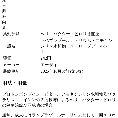
毒
劇
麻
向
覚
薬効分類
ヘリコバクター・ピロリ除菌薬
ラベプラゾールナトリウム・アモキシ
一般名
シリン水和物・メトロニダゾールシー
ト
薬価
242
円
メーカー
エーザイ
最終更新
2025年10月改訂(第6版)
用法・用量
プロトンポンプインヒビター、アモキシシリン水和物及びク
ラリスロマイシンの３剤投与によるヘリコバクター・ピロリ
の除菌治療が不成功の場合
通常、成人にはラベプラゾールナトリウムとして１回１０ｍ