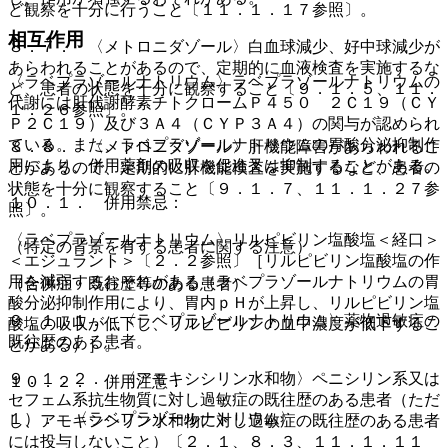
ど観察を十分に行うこと〔１１．１．１７参照〕。
相互作用
８．７． 〈メトロニダゾール〉白血球減少、好中球減少が
あらわれることがあるので、定期的に血液検査を実施するな
〈ラベプラゾールナトリウム〉ラベプラゾールナトリウムの
ど、患者の状態を十分に観察すること〔９．１．５、１１．
代謝には肝代謝酵素チトクロームＰ４５０ ２Ｃ１９（ＣＹ
１．２６参照〕。
Ｐ２Ｃ１９）及び３Ａ４（ＣＹＰ３Ａ４）の関与が認められ
ている。また、ラベプラゾールナトリウムの胃酸分泌抑制作
８．８． 〈メトロニダゾール〉肝機能障害があらわれるこ
用により、併用薬剤の吸収を促進又は抑制することがある。
とがあるので、定期的に肝機能検査を実施するなど、患者の
状態を十分に観察すること〔９．１．７、１１．１．２７参
１０．１． 併用禁忌：
照〕。
〈ラベプラゾールナトリウム〉リルピビリン塩酸塩＜経口＞
（特定の背景を有する患者に関する注意）
＜エジュラント＞〔２．２参照〕［リルピビリン塩酸塩の作
用を減弱するおそれがある（ラベプラゾールナトリウムの胃
（合併症・既往歴等のある患者）
酸分泌抑制作用により、胃内ｐＨが上昇し、リルピビリン塩
９．１．１． 〈ラベプラゾールナトリウム〉薬物過敏症の
酸塩の吸収が低下し、リルピビリンの血中濃度が低下するこ
既往歴のある患者。
とがある）］。
９．１．２． 〈アモキシシリン水和物〉ペニシリン系又は
１０．２． 併用注意：
セフェム系抗生物質に対し過敏症の既往歴のある患者（ただ
１）． 〈ラベプラゾールナトリウム〉
し、アモキシシリン水和物に対し過敏症の既往歴のある患者
には投与しないこと）〔２．１、８．３、１１．１．１１