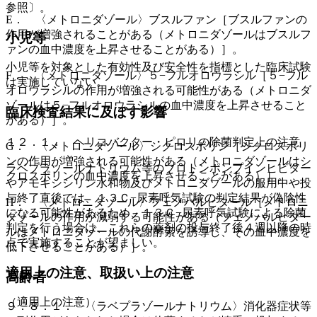
参照〕。
E． 〈メトロニダゾール〉ブスルファン［ブスルファンの
作用が増強されることがある（メトロニダゾールはブスルフ
小児等
ァンの血中濃度を上昇させることがある）］。
小児等を対象とした有効性及び安全性を指標とした臨床試験
F． 〈メトロニダゾール〉５−フルオロウラシル［５−フル
は実施していない。
オロウラシルの作用が増強される可能性がある（メトロニダ
ゾールは５−フルオロウラシルの血中濃度を上昇させること
臨床検査結果に及ぼす影響
がある）］。
１２．１． ヘリコバクター・ピロリの除菌判定上の注意
G． 〈メトロニダゾール〉シクロスポリン［シクロスポリ
ンの作用が増強される可能性がある（メトロニダゾールはシ
ラベプラゾールナトリウム等のプロトンポンプインヒビター
クロスポリンの血中濃度を上昇させることがある）］。
やアモキシシリン水和物及びメトロニダゾールの服用中や投
与終了直後では、１３Ｃ−尿素呼気試験の判定結果が偽陰性
H． 〈メトロニダゾール〉フェノバルビタール［メトロニ
になる可能性があるため、１３Ｃ−尿素呼気試験による除菌
ダゾールの作用が減弱する可能性がある（フェノバルビター
判定を行う場合は、これらの薬剤の投与終了後４週以降の時
ルはメトロニダゾールの代謝酵素を誘導し、その血中濃度を
点で実施することが望ましい。
低下させることがある）］。
適用上の注意、取扱い上の注意
高齢者
（適用上の注意）
９．８．１． 〈ラベプラゾールナトリウム〉消化器症状等