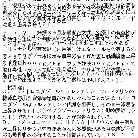
吐、潮紅があらわれることがあるので、投与期間中は飲酒を
９．５．１． 妊娠３ヵ月以内＜有益性が危険性を上回ると
避けること（メトロニダゾールはアルコールの代謝過程にお
判断される疾患の場合は除く＞の女性：投与しないこと
いてアルデヒド脱水素酵素を阻害し、血中アセトアルデヒド
〔２．６、１６．３．１参照〕。
濃度を上昇させる）］。
９．５．２． 妊娠３ヵ月を過ぎた女性：治療上の有益性が
A． 〈メトロニダゾール〉リトナビル含有製剤＜内用液＞
危険性を上回ると判断される場合にのみ投与すること〔１
［ジスルフィラム−アルコール反応を起こすおそれがある
６．３．１参照〕。
（リトナビル含有製剤（内用液）はエタノールを含有するの
でメトロニダゾールにより血中アセトアルデヒド濃度を上昇
９．５．３． 〈ラベプラゾールナトリウム〉動物実験（ラ
させる）］。
ット経口４００ｍｇ／ｋｇ、ウサギ静注３０ｍｇ／ｋｇ）で
胎仔毒性（ラットで胎仔化骨遅延、ウサギで胎仔体重低下、
B． 〈メトロニダゾール〉ジスルフィラム［精神症状＜錯
胎仔化骨遅延）が報告されている。
乱等＞が出現することがある（機序は不明である）］。
（授乳婦）
C． 〈メトロニダゾール〉ワルファリン［ワルファリンの
抗凝血作用を増強し出血等があらわれることがある（メトロ
授乳しないことが望ましい。
ニダゾールはワルファリンの代謝を阻害し、その血中濃度を
９．６．１． 〈ラベプラゾールナトリウム〉動物実験（ラ
上昇させる）］。
ット）で乳汁中へ移行することが報告されている。
D． 〈メトロニダゾール〉リチウム［リチウムの血中濃度
９．６．２． 〈アモキシシリン水和物、メトロニダゾー
が上昇しリチウム中毒があらわれることがある（機序は不明
ル〉母乳中へ移行することが報告されている〔１６．３．２
である）］。