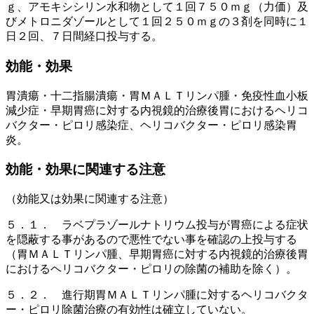
ｇ、アモキシシリン水和物として１回７５０ｍｇ（力価）及
びメトロニダゾールとして１回２５０ｍｇの３剤を同時に１
日２回、７日間経口投与する。
効能・効果
胃潰瘍・十二指腸潰瘍・胃ＭＡＬＴリンパ腫・免疫性血小板
減少症・早期胃癌に対する内視鏡的治療後胃におけるヘリコ
バクター・ピロリ感染症、ヘリコバクター・ピロリ感染胃
炎。
効能・効果に関連する注意
（効能又は効果に関連する注意）
５．１． ラベプラゾールナトリウム投与が胃癌による症状
を隠蔽する事があるので悪性でない事を確認の上投与する
（胃ＭＡＬＴリンパ腫、早期胃癌に対する内視鏡的治療後胃
におけるヘリコバクター・ピロリの除菌の補助を除く）。
５．２． 進行期胃ＭＡＬＴリンパ腫に対するヘリコバクタ
ー・ピロリ除菌治療の有効性は確立していない。