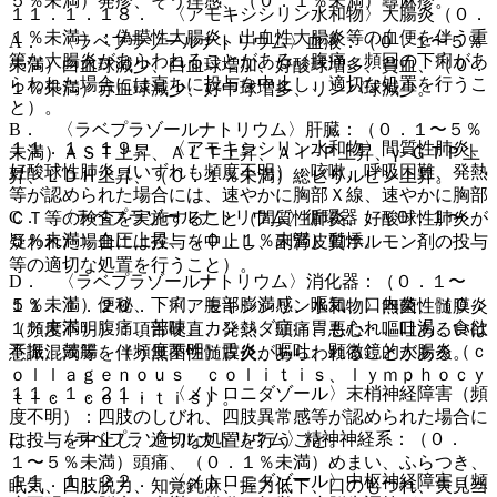
５％未満）発疹、そう痒感、（０．１％未満）蕁麻疹。
１１．１．１８． 〈アモキシシリン水和物〉大腸炎（０．
１％未満）：偽膜性大腸炎、出血性大腸炎等の血便を伴う重
A． 〈ラベプラゾールナトリウム〉血液：（０．１〜５％
篤な大腸炎があらわれることがある（腹痛、頻回の下痢があ
未満）白血球減少、白血球増加、好酸球増多、貧血、（０．
らわれた場合には直ちに投与を中止し、適切な処置を行うこ
１％未満）赤血球減少、好中球増多、リンパ球減少。
と）。
B． 〈ラベプラゾールナトリウム〉肝臓：（０．１〜５％
１１．１．１９． 〈アモキシシリン水和物〉間質性肺炎、
未満）ＡＳＴ上昇、ＡＬＴ上昇、Ａｌ−Ｐ上昇、γ−ＧＴＰ上
好酸球性肺炎（いずれも頻度不明）：咳嗽、呼吸困難、発熱
昇、ＬＤＨ上昇、（０．１％未満）総ビリルビン上昇。
等が認められた場合には、速やかに胸部Ｘ線、速やかに胸部
C． 〈ラベプラゾールナトリウム〉循環器：（０．１〜
ＣＴ等の検査を実施すること（間質性肺炎、好酸球性肺炎が
５％未満）血圧上昇、（０．１％未満）動悸。
疑われた場合には投与を中止し、副腎皮質ホルモン剤の投与
等の適切な処置を行うこと）。
D． 〈ラベプラゾールナトリウム〉消化器：（０．１〜
５％未満）便秘、下痢、腹部膨満感、嘔気、口内炎、（０．
１１．１．２０． 〈アモキシシリン水和物〉無菌性髄膜炎
１％未満）腹痛、苦味、カンジダ症、胃もたれ、口渇、食欲
（頻度不明）：項部硬直、発熱、頭痛、悪心・嘔吐あるいは
不振、鼓腸、（頻度不明）舌炎、嘔吐、顕微鏡的大腸炎（ｃ
意識混濁等を伴う無菌性髄膜炎があらわれることがある。
ｏｌｌａｇｅｎｏｕｓ ｃｏｌｉｔｉｓ、ｌｙｍｐｈｏｃｙ
１１．１．２１． 〈メトロニダゾール〉末梢神経障害（頻
ｔｉｃ ｃｏｌｉｔｉｓ）。
度不明）：四肢のしびれ、四肢異常感等が認められた場合に
E． 〈ラベプラゾールナトリウム〉精神神経系：（０．
は投与を中止し、適切な処置を行うこと。
１〜５％未満）頭痛、（０．１％未満）めまい、ふらつき、
１１．１．２２． 〈メトロニダゾール〉中枢神経障害（頻
眠気、四肢脱力、知覚鈍麻、握力低下、口のもつれ、失見当