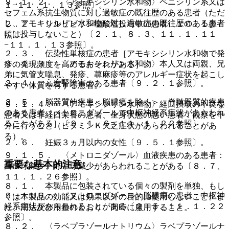
９．１．２． 〈アモキシシリン水和物〉ペニシリン系又は
１−１１．１．１３参照〕。
セフェム系抗生物質に対し過敏症の既往歴のある患者（ただ
し、アモキシシリン水和物に対し過敏症の既往歴のある患者
２．２． リルピビリン塩酸塩投与中の患者〔１０．１参
には投与しないこと）〔２．１、８．３、１１．１．１１
照〕。
−１１．１．１３参照〕。
２．３． 伝染性単核症の患者［アモキシシリン水和物で発
９．１．３． 〈アモキシシリン水和物〉本人又は両親、兄
疹の発現頻度を高めるおそれがある］。
弟に気管支喘息、発疹、蕁麻疹等のアレルギー症状を起こし
２．４． 高度腎障害のある患者〔９．２．１参照〕。
やすい体質を有する患者。
２．５． 脳器質的疾患＜脳膿瘍を除く＞、脊髄器質的疾患
９．１．４． 〈アモキシシリン水和物〉経口摂取の不良な
のある患者［メトロニダゾールで中枢神経系症状があらわれ
患者又は非経口栄養の患者、全身状態の悪い患者：観察を十
ることがある］〔９．１．６、１１．１．２２参照〕。
分に行うこと（ビタミンＫ欠乏症状があらわれることがあ
る）。
２．６． 妊娠３ヵ月以内の女性〔９．５．１参照〕。
９．１．５． 〈メトロニダゾール〉血液疾患のある患者：
重要な基本的注意
白血球減少、好中球減少があらわれることがある〔８．７、
１１．１．２６参照〕。
８．１． 本製品に包装されている個々の製剤を単独、もし
９．１．６． 〈メトロニダゾール〉脳膿瘍の患者：中枢神
くは本製品の効能又は効果以外の目的に使用しないこと。ま
経系症状があらわれることがある〔２．５、１１．１．２２
た、用法及び用量のとおり、同時に服用すること。
参照〕。
８．２． 〈ラベプラゾールナトリウム〉ラベプラゾールナ