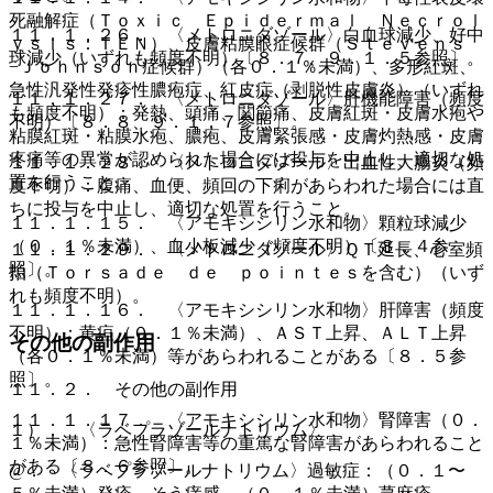
死融解症（Ｔｏｘｉｃ Ｅｐｉｄｅｒｍａｌ Ｎｅｃｒｏｌ
１１．１．２６． 〈メトロニダゾール〉白血球減少、好中
ｙｓｉｓ：ＴＥＮ）、皮膚粘膜眼症候群（Ｓｔｅｖｅｎｓ
球減少（いずれも頻度不明）〔８．７、９．１．５参照〕。
−Ｊｏｈｎｓｏｎ症候群）（各０．１％未満）、多形紅斑、
急性汎発性発疹性膿疱症、紅皮症（剥脱性皮膚炎）（いずれ
１１．１．２７． 〈メトロニダゾール〉肝機能障害（頻度
も頻度不明）：発熱、頭痛、関節痛、皮膚紅斑・皮膚水疱や
不明）〔８．８、９．１．７参照〕。
粘膜紅斑・粘膜水疱、膿疱、皮膚緊張感・皮膚灼熱感・皮膚
疼痛等の異常が認められた場合には投与を中止し、適切な処
１１．１．２８． 〈メトロニダゾール〉出血性大腸炎（頻
置を行うこと。
度不明）：腹痛、血便、頻回の下痢があらわれた場合には直
ちに投与を中止し、適切な処置を行うこと。
１１．１．１５． 〈アモキシシリン水和物〉顆粒球減少
（０．１％未満）、血小板減少（頻度不明）〔８．４参
１１．１．２９． 〈メトロニダゾール〉ＱＴ延長、心室頻
照〕。
拍（Ｔｏｒｓａｄｅ ｄｅ ｐｏｉｎｔｅｓを含む）（いず
れも頻度不明）。
１１．１．１６． 〈アモキシシリン水和物〉肝障害（頻度
不明）：黄疸（０．１％未満）、ＡＳＴ上昇、ＡＬＴ上昇
その他の副作用
（各０．１％未満）等があらわれることがある〔８．５参
照〕。
１１．２． その他の副作用
１１．１．１７． 〈アモキシシリン水和物〉腎障害（０．
１）． 〈ラベプラゾールナトリウム〉
１％未満）：急性腎障害等の重篤な腎障害があらわれること
がある〔８．６参照〕。
@． 〈ラベプラゾールナトリウム〉過敏症：（０．１〜