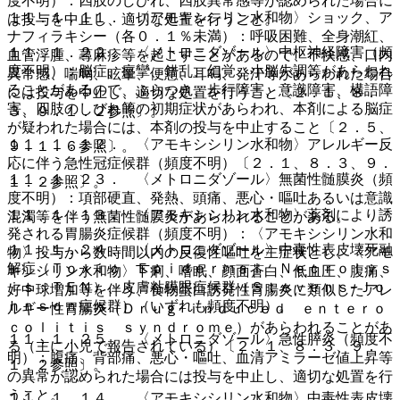
度不明）：四肢のしびれ、四肢異常感等が認められた場合に
１１．１．１１． 〈アモキシシリン水和物〉ショック、ア
は投与を中止し、適切な処置を行うこと。
ナフィラキシー（各０．１％未満）：呼吸困難、全身潮紅、
１１．１．２２． 〈メトロニダゾール〉中枢神経障害（頻
血管浮腫、蕁麻疹等を起こすことがあるので、不快感、口内
度不明）：脳症、痙攣、錯乱、幻覚、小脳失調等があらわれ
異常感、喘鳴、眩暈、便意、耳鳴、発汗等があらわれた場合
ることがあるので、ふらつき、歩行障害、意識障害、構語障
には投与を中止し、適切な処置を行うこと〔２．１、８．
害、四肢のしびれ等の初期症状があらわれ、本剤による脳症
３、９．１．２参照〕。
が疑われた場合には、本剤の投与を中止すること〔２．５、
１１．１．１２． 〈アモキシシリン水和物〉アレルギー反
９．１．６参照〕。
応に伴う急性冠症候群（頻度不明）〔２．１、８．３、９．
１１．１．２３． 〈メトロニダゾール〉無菌性髄膜炎（頻
１．２参照〕。
度不明）：項部硬直、発熱、頭痛、悪心・嘔吐あるいは意識
１１．１．１３． 〈アモキシシリン水和物〉薬剤により誘
混濁等を伴う無菌性髄膜炎があらわれることがある。
発される胃腸炎症候群（頻度不明）：〈アモキシシリン水和
１１．１．２４． 〈メトロニダゾール〉中毒性表皮壊死融
物〉投与から数時間以内の反復性嘔吐を主症状とし、〈アモ
解症（Ｔｏｘｉｃ Ｅｐｉｄｅｒｍａｌ Ｎｅｃｒｏｌｙｓ
キシシリン水和物〉下痢、嗜眠、顔面蒼白、低血圧、腹痛、
ｉｓ：ＴＥＮ）、皮膚粘膜眼症候群（Ｓｔｅｖｅｎｓ−Ｊｏ
好中球増加等を伴う、食物蛋白誘発性胃腸炎に類似したアレ
ｈｎｓｏｎ症候群）（いずれも頻度不明）。
ルギー性胃腸炎（Ｄｒｕｇ−ｉｎｄｕｃｅｄ ｅｎｔｅｒｏ
ｃｏｌｉｔｉｓ ｓｙｎｄｒｏｍｅ）があらわれることがあ
１１．１．２５． 〈メトロニダゾール〉急性膵炎（頻度不
る（主に小児で報告されている）〔２．１、８．３、９．
明）：腹痛、背部痛、悪心・嘔吐、血清アミラーゼ値上昇等
１．２参照〕。
の異常が認められた場合には投与を中止し、適切な処置を行
うこと。
１１．１．１４． 〈アモキシシリン水和物〉中毒性表皮壊