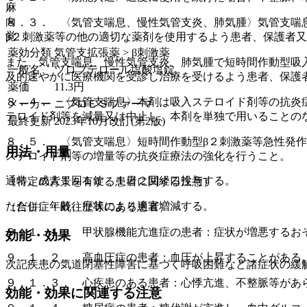
麻
向
８．３． 〈気管支喘息、慢性気管支炎、肺気腫〉気管支喘
覚
β２刺激薬等の他の適切な薬剤を使用するよう患者、保護者
薬効分類
気管支拡張薬 > β刺激薬
また、気管支喘息、慢性気管支炎、肺気腫で短時間作動型吸
一般名
ツロブテロール塩酸塩錠
及的速やかに医療機関を受診し治療を受けるよう患者、保護
薬価
11.3
円
８．４． 〈気管支喘息〉本剤は吸入ステロイド剤等の抗炎
メーカー
ニプロＥＳファーマ
テロイド剤等を減量又は中止し、本剤を単独で用いることの
最終更新
2023年10月改訂(第2版)
８．５． 〈気管支喘息〉短時間作動型β２刺激薬等急性発
用法・用量
ステロイド剤等の増量等の抗炎症療法の強化を行うこと。
通常、成人１回１錠、１日２回経口投与する。
（特定の背景を有する患者に関する注意）
ただし、年齢、症状により適宜増減する。
（合併症・既往歴等のある患者）
９．１．１． 甲状腺機能亢進症の患者：症状が増悪するお
効能・効果
９．１．２． 高血圧症の患者：血圧が上昇することがある
次記疾患の気道閉塞性障害に基づく呼吸困難など諸症状の緩
９．１．３． 心疾患のある患者：心悸亢進、不整脈等があ
効能・効果に関連する注意