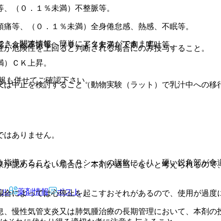
等、（０．１％未満）不整脈等。
頭痛等、（０．１％未満）全身倦怠感、熱感、不眠等。
でき、関連情報へ簡単にアクセスができます。
感、食欲不振等、（０．１％未満）下痢、嘔吐等。
性が危険性を上回ると判断される場合にのみ投与すること。
満）ＣＫ上昇。
報も併せてご確認下さい。
む。
又は中止を検討すること（動物実験（ラット）で乳汁中への移
ではありません。
う指導すること（ＰＴＰシートの誤飲により、硬い鋭角部が食
果が認められない場合は、本剤が適当でないと考えられるので
アル
薬剤情報
ポスト
場合によっては心停止を起こすおそれがあるので、使用が過度
息、慢性気管支炎又は肺気腫治療の長期管理において、本剤の