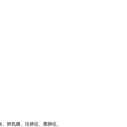
炎、肺気腫、珪肺症、塵肺症。