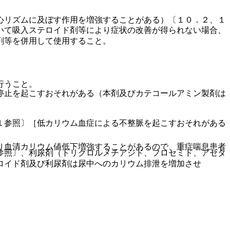
心リズムに及ぼす作用を増強することがある）〔１０．２、１
いて吸入ステロイド剤等により症状の改善が得られない場合、
剤等を併用して使用すること。
行うこと。
停止を起こすおそれがある（本剤及びカテコールアミン製剤は
１参照〕［低カリウム血症による不整脈を起こすおそれがある
り血清カリウム値低下増強することがあるので、重症喘息患者
参照〕、利尿剤（トリクロルメチアジド、フロセミド、アセタ
ロイド剤及び利尿剤は尿中へのカリウム排泄を増加させ