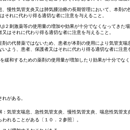
息、慢性気管支炎又は肺気腫治療の長期管理において、本剤の
又はそれに代わり得る適切な者に注意を与えること。
入β２刺激薬等の使用量の増加や効果が十分でなくなってきた
者又はそれに代わり得る適切な者に注意を与えること。
症剤の代替薬ではないため、患者が本剤の使用により気管支喘
ないよう、患者、保護者又はそれに代わり得る適切な者に注意
作を緩和するための薬剤の使用量が増加したり効果が十分でな
それがある。
。
解：気管支喘息、急性気管支炎、慢性気管支炎、喘息性気管支
らわれることがある〔１０．２参照〕。