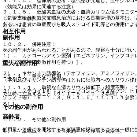
９．１．４． 糖尿病の患者：糖代謝が亢進し、血中グルコ
（効能又は効果に関連する注意）
９．１．５． 低酸素血症の患者：血清カリウム値をモニタ
〈気管支喘息〉気管支喘息治療における長期管理の基本は、
１．１．１参照〕。
あるいは患者の重症度から吸入ステロイド剤等との併用によ
相互作用
副作用
１０．２． 併用注意：
次の副作用があらわれることがあるので、観察を十分に行い
１）． カテコールアミン製剤（エピネフリン、イソプロテ
ともに交感神経刺激作用を持つ）］。
重大な副作用
２）． キサンチン誘導体（テオフィリン、アミノフィリン
１１．１． 重大な副作用
（本剤及びキサンチン誘導体はともに細胞内へのカリウム移
１１．１．１． 重篤な血清カリウム値低下（頻度不明）：
３）． ステロイド剤（プレドニゾロン、ベタメタゾン、ヒ
では特に注意すること〔９．１．５、１０．２参照〕。
ゾラミド等）〔９．１．３、９．１．５、１１．１．１参照
る）］。
その他の副作用
高齢者
１１．２． その他の副作用
低用量から投与を開始するなど慎重に投与すること（一般に
１）． 過敏症：（０．１％未満）そう痒感、発疹等。