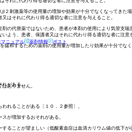
又はそれに代わり得る適切な者に注意を与えること。
入β２刺激薬等の使用量の増加や効果が十分でなくなってきた
者又はそれに代わり得る適切な者に注意を与えること。
症剤の代替薬ではないため、患者が本剤の使用により気管支喘
ないよう、患者、保護者又はそれに代わり得る適切な者に注意
Rマニュアル
薬剤情報
ポスト
作を緩和するための薬剤の使用量が増加したり効果が十分でな
それがある。
ではありません。
。
らわれることがある〔１０．２参照〕。
ースが増加するおそれがある。
ーすることが望ましい（低酸素血症は血清カリウム値の低下が