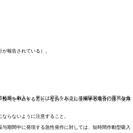
行が報告されている）。
道粘膜へ刺入し、更には穿孔をおこして縦隔洞炎等の重篤な合
、投与を中止すること。なお、小児に使用する場合には、使用
にならないように注意すること。
投与期間中に発現する急性発作に対しては、短時間作動型吸入