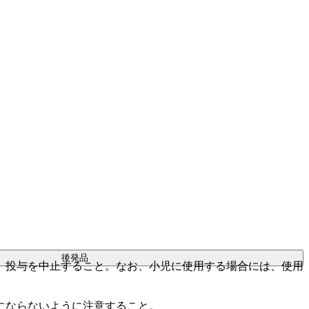
後発品
、投与を中止すること。なお、小児に使用する場合には、使用
にならないように注意すること。