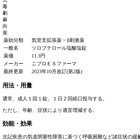
毒
劇
麻
向
覚
薬効分類
気管支拡張薬 > β刺激薬
一般名
ツロブテロール塩酸塩錠
薬価
11.3
円
メーカー
ニプロＥＳファーマ
最終更新
2023年10月改訂(第2版)
用法・用量
通常、成人１回１錠、１日２回経口投与する。
ただし、年齢、症状により適宜増減する。
効能・効果
次記疾患の気道閉塞性障害に基づく呼吸困難など諸症状の緩