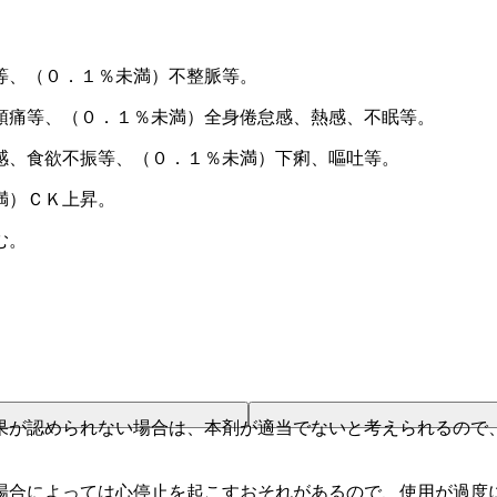
等、（０．１％未満）不整脈等。
頭痛等、（０．１％未満）全身倦怠感、熱感、不眠等。
感、食欲不振等、（０．１％未満）下痢、嘔吐等。
満）ＣＫ上昇。
む。
果が認められない場合は、本剤が適当でないと考えられるので
場合によっては心停止を起こすおそれがあるので、使用が過度