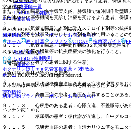
ログイン
β２刺激薬等の他の適切な薬剤を使用するよう患者、保護者
監修医師一覧
室温保存。
また、気管支喘息、慢性気管支炎、肺気腫で短時間作動型吸
UpToDate特別割引
及的速やかに医療機関を受診し治療を受けるよう患者、保護
ホーム
運営会社
８．４． 〈気管支喘息〉本剤は吸入ステロイド剤等の抗炎
© 2021 HOKUTO Inc. All rights reserved.
テロイド剤等を減量又は中止し、本剤を単独で用いることの
利用規約
プライバシーポリシー
お問い合わせ
薬剤情報
ホーム
表・計算
レジメン
CTCAE
抗菌薬ガイド
E
８．５． 〈気管支喘息〉短時間作動型β２刺激薬等急性発
ステロイド剤等の増量等の抗炎症療法の強化を行うこと。
監修医師一覧
ベラチン錠１ｍｇ
UpToDate特別割引
（特定の背景を有する患者に関する注意）
運営会社
ホクナリン錠１ｍｇ
気管支拡張薬 > β刺激薬
（合併症・既往歴等のある患者）
© 2021 HOKUTO Inc. All rights reserved.
ホーム
９．１．１． 甲状腺機能亢進症の患者：症状が増悪するお
※本製品は疾病の診断・治療・予防を目的としたプログラム
薬剤情報
９．１．２． 高血圧症の患者：血圧が上昇することがある
利用規約
プライバシーポリシー
お問い合わせ
９．１．３． 心疾患のある患者：心悸亢進、不整脈等があ
ベラチン錠１ｍｇ
９．１．４． 糖尿病の患者：糖代謝が亢進し、血中グルコ
９．１．５． 低酸素血症の患者：血清カリウム値をモニタ