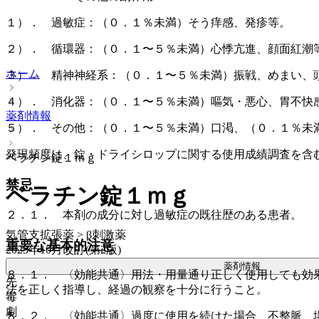
１）． 過敏症：（０．１％未満）そう痒感、発疹等。
２）． 循環器：（０．１〜５％未満）心悸亢進、顔面紅潮
ホーム
３）． 精神神経系：（０．１〜５％未満）振戦、めまい、
４）． 消化器：（０．１〜５％未満）嘔気・悪心、胃不快
薬剤情報
５）． その他：（０．１〜５％未満）口渇、（０．１％未
発現頻度は、錠・ドライシロップに関する使用成績調査を含
ベラチン錠１ｍｇ
禁忌
ベラチン錠１ｍｇ
２．１． 本剤の成分に対し過敏症の既往歴のある患者。
気管支拡張薬 > β刺激薬
重要な基本的注意
2023年10月改訂(第2版)
薬剤情報
８．１． 〈効能共通〉用法・用量通り正しく使用しても効
先
法を正しく指導し、経過の観察を十分に行うこと。
毒
劇
８．２． 〈効能共通〉過度に使用を続けた場合、不整脈、