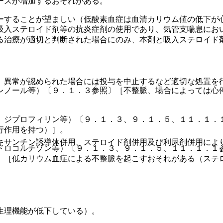
ースが増加するおそれがある。
ーすることが望ましい（低酸素血症は血清カリウム値の低下が
吸入ステロイド剤等の抗炎症剤の使用であり、気管支喘息にお
る治療が適切と判断された場合にのみ、本剤と吸入ステロイド
、異常が認められた場合には投与を中止するなど適切な処置を
レノール等）〔９．１．３参照〕［不整脈、場合によっては心
、ジプロフィリン等）〔９．１．３、９．１．５、１１．１．
行作用を持つ）］。
キサンチン誘導体併用、ステロイド剤併用及び利尿剤併用によ
ドロコルチゾン等）〔９．１．３、９．１．５、１１．１．１
〕［低カリウム血症による不整脈を起こすおそれがある（ステ
生理機能が低下している）。