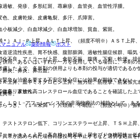
線過敏、発疹、多形紅斑、蕁麻疹、血管炎、血管性浮腫。
変色、皮膚乾燥、皮膚亀裂、多汗、爪障害。
血小板減少、白血球減少、白血球増加、貧血、紫斑。
＊）Ａｌ−Ｐ上昇、ＡＬＴ上昇、（頻度不明※）ＡＳＴ上昇、
Rマニュアル
薬剤情報
ポスト
食道逆流性疾患、胃不快感、腹部膨満、過敏性腸症候群、嘔気
消化不良、アミラーゼ上昇、食欲不振、腹痛、下痢・軟便、排
を併用、あるいはいずれか一方を使用している場合に、本剤の
考慮した上で、各単剤の併用よりも本剤の投与が適切であるか
、肺炎、鼻炎、鼻出血。
は緊急な治療を要する不安定狭心症には効果が期待できない。
ＣＫ上昇、血中ミオグロビン上昇、無力症、筋痙攣、筋緊張亢
ではありません。
ル血症、家族性高コレステロール血症であることを確認した上
覚異常。
は、ＬＤＬ−アフェレーシス等の非薬物療法の補助として、あ
ふらつき、（１％未満＊）片頭痛、不眠症、（頻度不明※）振
）テストステロン低下、コリンエステラーゼ上昇、ＴＳＨ上昇
昇、ＨｂＡ１ｃ上昇、高血糖、糖尿病、尿中ブドウ糖陽性、低
、異常が認められた場合には投与を中止するなど適切な処置を