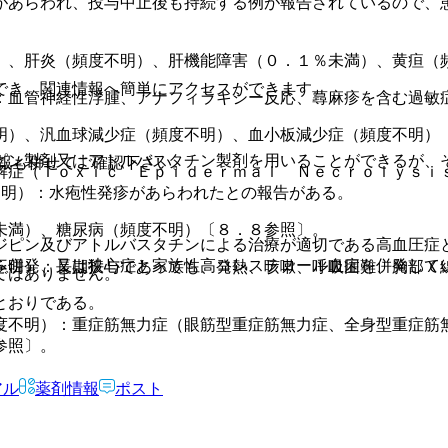
があらわれ、投与中止後も持続する例が報告されているので、
）、肝炎（頻度不明）、肝機能障害（０．１％未満）、黄疸（
でき、関連情報へ簡単にアクセスができます。
：血管神経性浮腫、アナフィラキシー反応、蕁麻疹を含む過敏
明）、汎血球減少症（頻度不明）、血小板減少症（頻度不明）
ピン製剤又はアトルバスタチン製剤を用いることができるが、
報も併せてご確認下さい。
解症（Ｔｏｘｉｃ Ｅｐｉｄｅｒｍａｌ Ｎｅｃｒｏｌｙｓｉ
不明）：水疱性発疹があらわれたとの報告がある。
未満）、糖尿病（頻度不明）〔８．８参照〕。
ジピン及びアトルバスタチンによる治療が適切である高血圧症
を併発、又は狭心症と家族性高コレステロール血症を併発して
不明）：長期投与であっても、発熱、咳嗽、呼吸困難、胸部Ｘ
ではありません。
とおりである。
度不明）：重症筋無力症（眼筋型重症筋無力症、全身型重症筋
参照〕。
アル
薬剤情報
ポスト