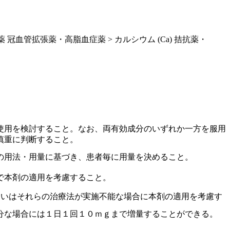
薬 冠血管拡張薬・高脂血症薬 > カルシウム (Ca) 拮抗薬・
使用を検討すること。なお、両有効成分のいずれか一方を服用
慎重に判断すること。
の用法・用量に基づき、患者毎に用量を決めること。
で本剤の適用を考慮すること。
るいはそれらの治療法が実施不能な場合に本剤の適用を考慮す
分な場合には１日１回１０ｍｇまで増量することができる。