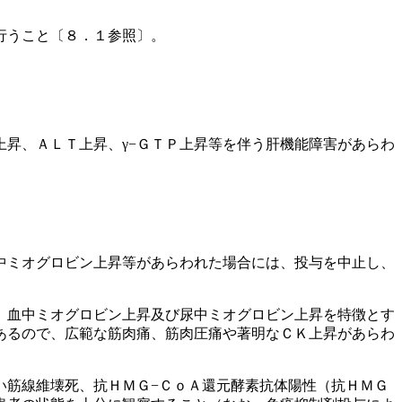
行うこと〔８．１参照〕。
昇、ＡＬＴ上昇、γ−ＧＴＰ上昇等を伴う肝機能障害があらわ
中ミオグロビン上昇等があらわれた場合には、投与を中止し、
、血中ミオグロビン上昇及び尿中ミオグロビン上昇を特徴とす
あるので、広範な筋肉痛、筋肉圧痛や著明なＣＫ上昇があらわ
い筋線維壊死、抗ＨＭＧ−ＣｏＡ還元酵素抗体陽性（抗ＨＭＧ