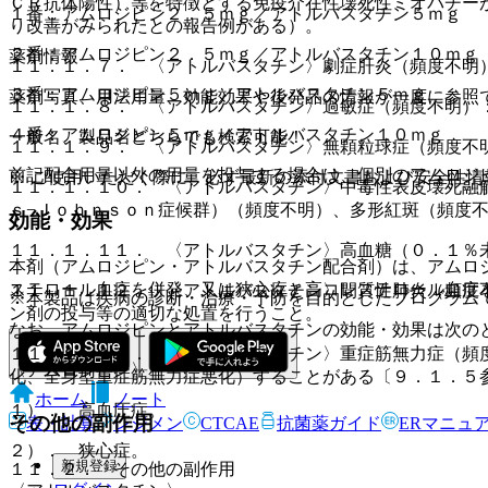
ＣＲ抗体陽性）等を特徴とする免疫介在性壊死性ミオパチー
１番：アムロジピン２．５ｍｇ／アトルバスタチン５ｍｇ
り改善がみられたとの報告例がある）。
２番：アムロジピン２．５ｍｇ／アトルバスタチン１０ｍｇ
薬剤情報
１１．１．７． 〈アトルバスタチン〉劇症肝炎（頻度不明
３番：アムロジピン５ｍｇ／アトルバスタチン５ｍｇ
薬剤写真、用法用量、効能効果や後発品の情報が一度に参照
１１．１．８． 〈アトルバスタチン〉過敏症（頻度不明）
４番：アムロジピン５ｍｇ／アトルバスタチン１０ｍｇ
一般名、製品名どちらでも検索可能！
１１．１．９． 〈アトルバスタチン〉無顆粒球症（頻度不
前記配合用量以外の用量を投与する場合は、個別のアムロジ
※ ご使用いただく際に、必ず最新の添付文書および安全性情
１１．１．１０． 〈アトルバスタチン〉中毒性表皮壊死融
ｓ−Ｊｏｈｎｓｏｎ症候群）（頻度不明）、多形紅斑（頻度
効能・効果
１１．１．１１． 〈アトルバスタチン〉高血糖（０．１％
本剤（アムロジピン・アトルバスタチン配合剤）は、アムロ
ステロール血症を併発、又は狭心症と高コレステロール血症
１１．１．１２． 〈アトルバスタチン〉間質性肺炎（頻度
※本製品は疾病の診断・治療・予防を目的としたプログラム
ン剤の投与等の適切な処置を行うこと。
なお、アムロジピンとアトルバスタチンの効能・効果は次の
１１．１．１３． 〈アトルバスタチン〉重症筋無力症（頻
〈アムロジピン〉
化、全身型重症筋無力症悪化）することがある〔９．１．５
ホーム
ノート
１）． 高血圧症。
その他の副作用
表・計算
レジメン
CTCAE
抗菌薬ガイド
ERマニュ
２）． 狭心症。
新規登録
１１．２． その他の副作用