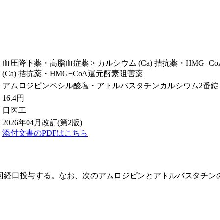
血圧降下薬・高脂血症薬 > カルシウム (Ca) 拮抗薬・HMG−
(Ca) 拮抗薬・HMG−CoA還元酵素阻害薬
アムロジピンベシル酸塩・アトルバスタチンカルシウム2番錠
16.4
円
日医工
2026年04月改訂(第2版)
添付文書のPDFはこちら
回経口投与する。なお、次のアムロジピンとアトルバスタチン