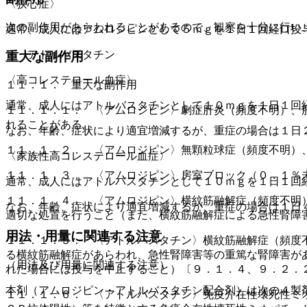
〈狭心症〉
次の副作用があらわれることがあるので、観察を十分に行い
通常、成人にはアムロジピンとして５ｍｇを１日１回経口投
・ アトルバスタチン
重大な副作用
〈高コレステロール血症〉
１１．１． 重大な副作用
通常、成人にはアトルバスタチンとして１０ｍｇを１日１回
１１．１．１． 〈アムロジピン〉劇症肝炎（頻度不明）、
れることがある。
なお、年齢、症状により適宜増減するが、重症の場合は１日
１１．１．２． 〈アムロジピン〉無顆粒球症（頻度不明）
〈家族性高コレステロール血症〉
１１．１．３． 〈アムロジピン〉房室ブロック（０．１％
通常、成人にはアトルバスタチンとして１０ｍｇを１日１回
１１．１．４． 〈アムロジピン〉横紋筋融解症（頻度不明
なお、年齢、症状により適宜増減するが、重症の場合は１日
適切な処置を行うこと（また、横紋筋融解症による急性腎障
用法・用量に関連する注意
１１．１．５． 〈アトルバスタチン〉横紋筋融解症（頻度
る横紋筋融解症があらわれ、急性腎障害等の重篤な腎障害が
（用法及び用量に関連する注意）
れた場合には投与を中止すること）〔９．１．４、９．２．
本剤（アムロジピン・アトルバスタチン配合剤）は次の４製
１１．１．６． 〈アトルバスタチン〉免疫介在性壊死性ミ