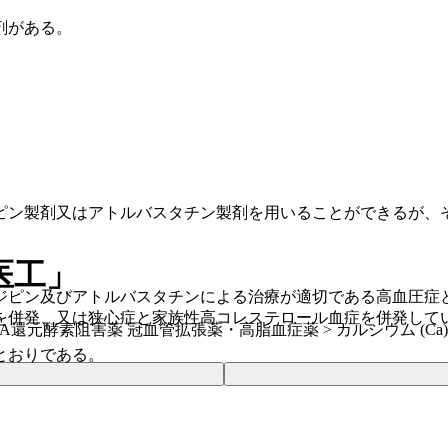
剤がある。
ピン製剤又はアトルバスタチン製剤を用いることができるが、
医工」
ジピン及びアトルバスタチンによる治療が適切である高血圧症
を併発、又は狭心症と家族性高コレステロール血症を併発して
CoA還元酵素阻害薬 冠血管拡張薬・高脂血症薬 > カルシウム (Ca
とおりである。