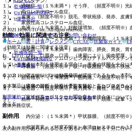
ログイン
〈アトルバスタチン〉
１）． 過敏症：（１％未満＊）そう痒、（頻度不明※）光
監修医師一覧
１）． 高コレステロール血症。
UpToDate特別割引
２）． 皮膚：（頻度不明※）脱毛、帯状疱疹、発赤、皮膚
運営会社
２）． 家族性高コレステロール血症。
３）． 血液：（１％未満＊）好酸球増加、（頻度不明※）
© 2021 HOKUTO Inc. All rights reserved.
効能・効果に関連する注意
利用規約
プライバシーポリシー
お問い合わせ
４）． 肝臓：（１％〜２％未満＊）肝機能障害、（１％未満
ホーム
表・計算
レジメン
CTCAE
抗菌薬ガイド
E
（効能又は効果に関連する注意）
５）． 消化器：（１％未満＊）歯肉障害、膵炎、胃炎、胃
監修医師一覧
れ、口のしびれ、口唇炎、口渇、（連用により）歯肉肥厚、
５．１． 原則として、アムロジピン及びアトルバスタチン
UpToDate特別割引
している患者に本剤を使用する場合は、患者の状態を十分に
運営会社
６）． 呼吸器：（頻度不明※）咳、呼吸困難、咽頭不快感
５．２． アムロジピンは効果発現が緩徐であるため、本剤
© 2021 HOKUTO Inc. All rights reserved.
７）． 筋骨格系：（１％未満＊）筋肉痛、（頻度不明※）
※本製品は疾病の診断・治療・予防を目的としたプログラム
５．３． 適用の前に十分な検査を実施し、高コレステロー
８）． 感覚器：（頻度不明※）視力異常、霧視、耳鳴、味
利用規約
プライバシーポリシー
お問い合わせ
５．４． 家族性高コレステロール血症ホモ接合体について
９）． 精神・神経系：（１％〜２％未満＊）頭痛、眩暈・
ること。
錐体外路症状。
副作用
１０）． 内分泌：（１％未満＊）甲状腺腫、（頻度不明※
１１）． 代謝異常：（頻度不明※）血清コレステロール上
次の副作用があらわれることがあるので、観察を十分に行い