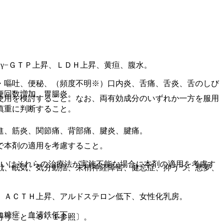
γ−ＧＴＰ上昇、ＬＤＨ上昇、黄疸、腹水。
・嘔吐、便秘、（頻度不明※）口内炎、舌痛、舌炎、舌のしび
便回数増加、胃腸炎。
使用を検討すること。なお、両有効成分のいずれか一方を服用
慎重に判断すること。
進、筋炎、関節痛、背部痛、腱炎、腱痛。
で本剤の適用を考慮すること。
るいはそれらの治療法が実施不能な場合に本剤の適用を考慮す
戦、眠気、気分動揺、末梢神経障害、健忘症、抑うつ、悪夢、
、ＡＣＴＨ上昇、アルドステロン低下、女性化乳房。
血糖症、血清鉄低下。
行うこと〔８．１参照〕。