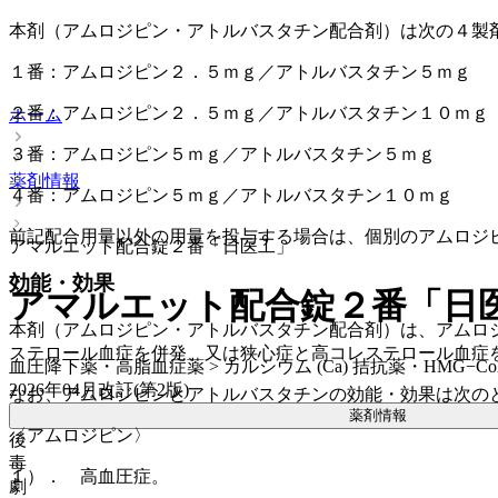
本剤（アムロジピン・アトルバスタチン配合剤）は次の４製
１番：アムロジピン２．５ｍｇ／アトルバスタチン５ｍｇ
２番：アムロジピン２．５ｍｇ／アトルバスタチン１０ｍｇ
ホーム
３番：アムロジピン５ｍｇ／アトルバスタチン５ｍｇ
薬剤情報
４番：アムロジピン５ｍｇ／アトルバスタチン１０ｍｇ
前記配合用量以外の用量を投与する場合は、個別のアムロジ
アマルエット配合錠２番「日医工」
効能・効果
アマルエット配合錠２番「日
本剤（アムロジピン・アトルバスタチン配合剤）は、アムロ
ステロール血症を併発、又は狭心症と高コレステロール血症
血圧降下薬・高脂血症薬 > カルシウム (Ca) 拮抗薬・HMG−
2026年04月改訂(第2版)
なお、アムロジピンとアトルバスタチンの効能・効果は次の
薬剤情報
〈アムロジピン〉
後
毒
１）． 高血圧症。
劇