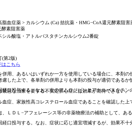
血症薬 > カルシウム (Ca) 拮抗薬・HMG−CoA還元酵素阻害
還元酵素阻害薬
ベシル酸塩・アトルバスタチンカルシウム2番錠
訂(第2版)
Fはこちら
を併用、あるいはいずれか一方を使用している場合に、本剤の
考慮した上で、各単剤の併用よりも本剤の投与が適切であるか
回経口投与する。なお、次のアムロジピンとアトルバスタチン
は緊急な治療を要する不安定狭心症には効果が期待できない。
ル血症、家族性高コレステロール血症であることを確認した上
は、ＬＤＬ−アフェレーシス等の非薬物療法の補助として、あ
回経口投与する。なお、症状に応じ適宜増減するが、効果不十