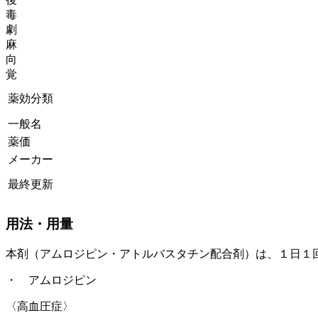
毒
劇
麻
向
覚
薬効分類
一般名
薬価
メーカー
最終更新
用法・用量
本剤（アムロジピン・アトルバスタチン配合剤）は、１日１
・ アムロジピン
〈高血圧症〉