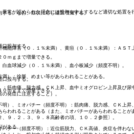
、異常が認められた場合には投与を中止するなど適切な処置を
与する。なお、症状に応じ適宜増減する。
経口投与する。
肝機能障害（０．１％未満）、黄疸（０．１％未満）：ＡＳＴ上
２０ｍｇまで増量できる。
、白血球減少（０．１％未満）、血小板減少（頻度不明）。
未満）：徐脈、めまい等があらわれることがある。
経口投与する。
）：筋肉痛、脱力感、ＣＫ上昇、血中ミオグロビン上昇及び尿
４０ｍｇまで増量できる。
害の発症に注意すること）。
不明）、ミオパチー（頻度不明）：筋肉痛、脱力感、ＣＫ上昇
あらわれることがある（また、ミオパチーがあらわれることが
２、９．２．３、９．８高齢者の項、１０．２参照〕。
剤がある。
オパチー（頻度不明）：近位筋脱力、ＣＫ高値、炎症を伴わな