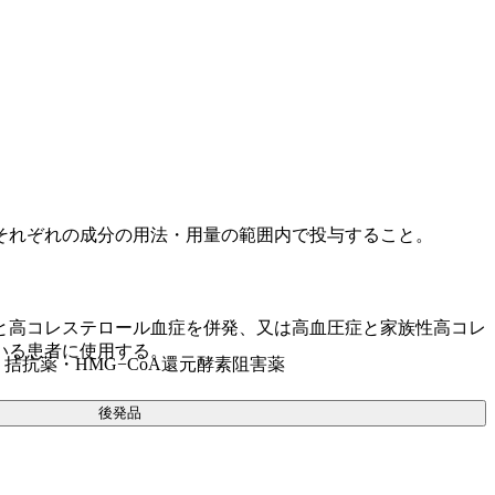
それぞれの成分の用法・用量の範囲内で投与すること。
と高コレステロール血症を併発、又は高血圧症と家族性高コレ
いる患者に使用する。
) 拮抗薬・HMG−CoA還元酵素阻害薬
後発品