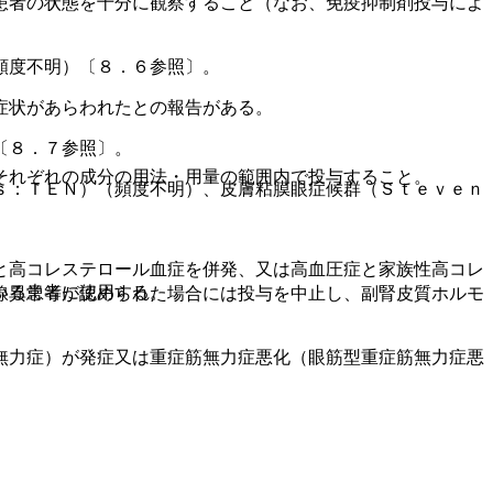
患者の状態を十分に観察すること（なお、免疫抑制剤投与によ
頻度不明）〔８．６参照〕。
症状があらわれたとの報告がある。
〔８．７参照〕。
それぞれの成分の用法・用量の範囲内で投与すること。
ｓ：ＴＥＮ）（頻度不明）、皮膚粘膜眼症候群（Ｓｔｅｖｅｎ
と高コレステロール血症を併発、又は高血圧症と家族性高コレ
いる患者に使用する。
線異常等が認められた場合には投与を中止し、副腎皮質ホルモ
無力症）が発症又は重症筋無力症悪化（眼筋型重症筋無力症悪