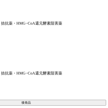
) 拮抗薬・HMG−CoA還元酵素阻害薬
) 拮抗薬・HMG−CoA還元酵素阻害薬
後発品