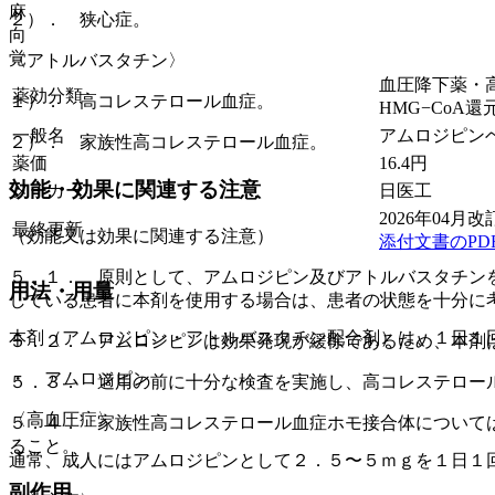
麻
２）． 狭心症。
向
覚
〈アトルバスタチン〉
血圧降下薬・高脂
薬効分類
１）． 高コレステロール血症。
HMG−CoA
一般名
アムロジピン
２）． 家族性高コレステロール血症。
薬価
16.4
円
効能・効果に関連する注意
メーカー
日医工
2026年04月改
最終更新
（効能又は効果に関連する注意）
添付文書のPD
５．１． 原則として、アムロジピン及びアトルバスタチン
用法・用量
している患者に本剤を使用する場合は、患者の状態を十分に
本剤（アムロジピン・アトルバスタチン配合剤）は、１日１
５．２． アムロジピンは効果発現が緩徐であるため、本剤
・ アムロジピン
５．３． 適用の前に十分な検査を実施し、高コレステロー
〈高血圧症〉
５．４． 家族性高コレステロール血症ホモ接合体について
ること。
通常、成人にはアムロジピンとして２．５〜５ｍｇを１日１
副作用