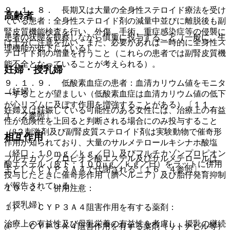
９．１．８． 長期又は大量の全身性ステロイド療法を受け
高齢者
ている患者：全身性ステロイド剤の減量中並びに離脱後も副
腎皮質機能検査を行い、外傷、手術、重症感染症等の侵襲に
患者の状態を観察しながら慎重に投与すること（一般に、生
は十分に注意を払い、また、必要があれば一時的に全身性ス
理機能が低下している）。
テロイド剤の増量を行うこと（これらの患者では副腎皮質機
能不全となっていることが考えられる）。
妊婦・授乳婦
９．１．９． 低酸素血症の患者：血清カリウム値をモニタ
（妊婦）
ーすることが望ましい（低酸素血症は血清カリウム値の低下
が心リズムに及ぼす作用を増強することがある）〔１１．
妊婦又は妊娠している可能性のある女性には、治療上の有益
１．２参照〕。
性が危険性を上回ると判断される場合にのみ投与すること
（β２刺激剤及び副腎皮質ステロイド剤は実験動物で催奇形
相互作用
作用が知られており、大量のサルメテロールキシナホ酸塩
（経口：１０ｍｇ／ｋｇ／日）及びフルチカゾンプロピオン
フルチカゾンプロピオン酸エステル及びサルメテロールは、
酸エステル（皮下：１００μｇ／ｋｇ／日）をラットに併用
主としてＣＹＰ３Ａ４で代謝される〔１６．４参照〕。
投与したときに催奇形作用（臍ヘルニア）及び胎仔発育抑制
が報告されている）。
１０．２． 併用注意：
（授乳婦）
１）． ＣＹＰ３Ａ４阻害作用を有する薬剤：
治療上の有益性及び母乳栄養の有益性を考慮し、授乳の継続
@． ＣＹＰ３Ａ４阻害作用を有する薬剤（リトナビル等）