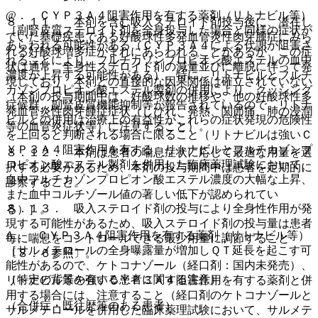
@． ＣＹＰ３Ａ４阻害作用を有する薬剤（リトナビル等）
８．１１． 本剤を含む吸入ステロイド剤投与後に、潜在し
［副腎皮質ステロイド剤を全身投与した場合と同様の症状が
ていた基礎疾患である好酸球性多発血管炎性肉芽腫症にみら
あらわれる可能性がある（ＣＹＰ３Ａ４による代謝が阻害さ
れる好酸球増多症がまれにあらわれることがあるが、この症
れることにより、フルチカゾンプロピオン酸エステルの血中
状は通常、全身性ステロイド剤の減量並びに離脱に伴って発
濃度が上昇する可能性がある）。特に、リトナビルとフルチ
現しており、本剤との直接的な因果関係は確立されていない
カゾンプロピオン酸エステル製剤の併用により、クッシング
（本剤の投与期間中は、好酸球数の推移や、他の好酸球性多
症候群、副腎皮質機能抑制等が報告されているので、リトナ
発血管炎性肉芽腫症症状（しびれ、発熱、関節痛、肺の浸潤
ビルとの併用は治療上の有益性がこれらの症状発現の危険性
等の血管炎症状等）に注意すること）。
を上回ると判断される場合に限ること（リトナビルは強いＣ
ＹＰ３Ａ４阻害作用を有する、リトナビルとフルチカゾンプ
８．１２． 本剤は患者の喘息症状に応じて最適な用量を選
ロピオン酸エステル製剤を併用した臨床薬理試験において、
択する必要があるため、本剤の投与期間中は患者を定期的に
血中フルチカゾンプロピオン酸エステル濃度の大幅な上昇、
診察すること。
また血中コルチゾール値の著しい低下が認められてい
８．１３． 吸入ステロイド剤の投与により全身性作用が発
る）］。
現する可能性があるため、吸入ステロイド剤の投与量は患者
A． ＣＹＰ３Ａ４阻害作用を有する薬剤（リトナビル等）
毎に喘息をコントロールできる最少用量に調節すること
［サルメテロールの全身曝露量が増加しＱＴ延長を起こす可
〔８．６参照〕。
能性があるので、ケトコナゾール（経口剤：国内未発売）、
（特定の背景を有する患者に関する注意）
リトナビル等の強いＣＹＰ３Ａ４阻害作用を有する薬剤と併
用する場合には、注意すること（経口剤のケトコナゾールと
（合併症・既往歴等のある患者）
サルメテロールを併用した臨床薬理試験において、サルメテ