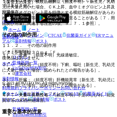
１１．１．１． 横紋筋融解症（頻度不明）：新生児、乳幼
（保管上の注意）
ではありません。
児に大量に用いた場合、ＣＫ上昇、血中ミオグロビン上昇及
室温保存。
び尿中ミオグロビン上昇を特徴とする横紋筋融解症があらわ
れ、急性腎障害等の重篤な腎障害に至ることがある〔７．用
ホーム
法及び用量に関連する注意の項、９．７．１参照〕。
ホーム
ノート
その他の副作用
表・計算
レジメン
CTCAE
抗菌薬ガイド
ERマニュ
薬剤情報
アル
薬剤情報
ポスト
１１．２． その他の副作用
新規登録
ビタミンＢ６錠３０ｍｇ「Ｆ」
１）． 皮膚：（頻度不明）光線過敏症。
ログイン
後発品はありません
監修医師一覧
ホーム
２）． 消化器：（頻度不明）下痢、嘔吐［新生児、乳幼児
UpToDate特別割引
に大量に用いた場合、認められたとの報告がある］。
運営会社
薬剤情報
３）． 肝臓：（頻度不明）肝機能異常［新生児、乳幼児に
© 2021 HOKUTO Inc. All rights reserved.
大量に用いた場合、認められたとの報告がある］。
利用規約
プライバシーポリシー
お問い合わせ
ホーム
表・計算
レジメン
CTCAE
抗菌薬ガイド
ビタミンＢ６錠３０ｍｇ「Ｆ」
４）． 大量・長期投与：（頻度不明）手足のしびれ、知覚
ERマニュアル
薬剤情報
ポスト
異常等の末梢神経障害。
監修医師一覧
重要な基本的注意
UpToDate特別割引