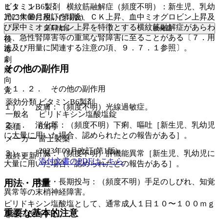
ビタミンB6製剤
１１．１．１． 横紋筋融解症（頻度不明）：新生児、乳幼
2023年09月改訂(第1版)
児に大量に用いた場合、ＣＫ上昇、血中ミオグロビン上昇及
び尿中ミオグロビン上昇を特徴とする横紋筋融解症があらわ
薬剤情報
後発品
れ、急性腎障害等の重篤な腎障害に至ることがある〔７．用
後
法及び用量に関連する注意の項、９．７．１参照〕。
毒
劇
その他の副作用
麻
向
１１．２． その他の副作用
覚
薬効分類
ビタミンB6製剤
１）． 皮膚：（頻度不明）光線過敏症。
一般名
ピリドキシン塩酸塩錠
２）． 消化器：（頻度不明）下痢、嘔吐［新生児、乳幼児
薬価
6.1
円
に大量に用いた場合、認められたとの報告がある］。
メーカー
富士製薬
2023年09月改訂(第1版)
３）． 肝臓：（頻度不明）肝機能異常［新生児、乳幼児に
最終更新
添付文書のPDFはこちら
大量に用いた場合、認められたとの報告がある］。
４）． 大量・長期投与：（頻度不明）手足のしびれ、知覚
用法・用量
異常等の末梢神経障害。
ピリドキシン塩酸塩として、通常成人１日１０〜１００ｍｇ
重要な基本的注意
を経口投与する。