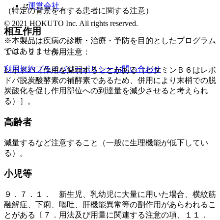
運営会社
（特定の背景を有する患者に関する注意）
© 2021 HOKUTO Inc. All rights reserved.
相互作用
※本製品は疾病の診断・治療・予防を目的としたプログラム
ではありません。
１０．２． 併用注意：
利用規約
プライバシーポリシー
お問い合わせ
レボドパ［作用を減弱することがある（ビタミンＢ６はレボ
ドパ脱炭酸酵素の補酵素であるため、併用により末梢での脱
炭酸化を促し作用部位への到達量を減少させると考えられ
る）］。
高齢者
減量するなど注意すること（一般に生理機能が低下してい
る）。
小児等
９．７．１． 新生児、乳幼児に大量に用いた場合、横紋筋
融解症、下痢、嘔吐、肝機能異常等の副作用があらわれるこ
とがある〔７．用法及び用量に関連する注意の項、１１．