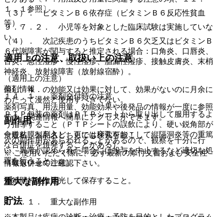
１．１参照〕。
（３）． ビタミンＢ６依存症（ビタミンＢ６反応性貧血
等）。
９．７．２． 小児等を対象とした臨床試験は実施していな
い。
（４）． 次記疾患のうちビタミンＢ６欠乏又はビタミンＢ
６代謝障害が関与すると推定される場合：口角炎、口唇炎、
適用上の注意、取扱い上の注意
舌炎、急性湿疹・慢性湿疹、脂漏性湿疹、接触皮膚炎、末梢
神経炎、放射線障害（放射線宿酔）。
（適用上の注意）
薬剤情報
但し、４．の効能又は効果に対して、効果がないのに月余に
１４．１． 薬剤交付時の注意
わたって漫然と使用すべきでない。
薬剤写真、用法用量、効能効果や後発品の情報が一度に参照
ＰＴＰ包装の薬剤はＰＴＰシートから取り出して服用するよ
でき、関連情報へ簡単にアクセスができます。
副作用
う指導すること（ＰＴＰシートの誤飲により、硬い鋭角部が
食道粘膜へ刺入し、更には穿孔をおこして縦隔洞炎等の重篤
一般名、製品名どちらでも検索可能！
次の副作用があらわれることがあるので、観察を十分に行
な合併症を併発することがある）。
い、異常が認められた場合には投与を中止するなど適切な処
※ ご使用いただく際に、必ず最新の添付文書および安全性
置を行うこと。
（取扱い上の注意）
情報も併せてご確認下さい。
外箱開封後は遮光して保存すること。
重大な副作用
貯法
１１．１． 重大な副作用
※本製品は疾病の診断・治療・予防を目的としたプログラム