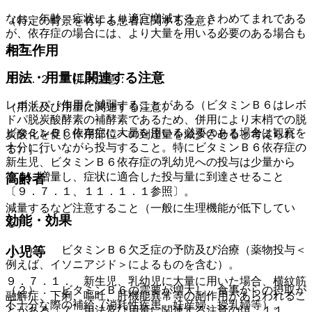
なお、年齢、症状により適宜増減する。きわめてまれである
（特定の背景を有する患者に関する注意）
が、依存症の場合には、より大量を用いる必要のある場合も
ある。
相互作用
用法・用量に関連する注意
１０．２． 併用注意：
レボドパ［作用を減弱することがある（ビタミンＢ６はレボ
（用法及び用量に関連する注意）
ドパ脱炭酸酵素の補酵素であるため、併用により末梢での脱
ビタミンＢ６依存症に大量を用いる必要のある場合は観察を
炭酸化を促し作用部位への到達量を減少させると考えられ
十分に行いながら投与すること。特にビタミンＢ６依存症の
る）］。
新生児、ビタミンＢ６依存症の乳幼児への投与は少量から
徐々に増量し、症状に適合した投与量に到達させること
高齢者
〔９．７．１、１１．１．１参照〕。
減量するなど注意すること（一般に生理機能が低下してい
効能・効果
る）。
（１）． ビタミンＢ６欠乏症の予防及び治療（薬物投与＜
小児等
例えば、イソニアジド＞によるものを含む）。
９．７．１． 新生児、乳幼児に大量に用いた場合、横紋筋
（２）． ビタミンＢ６の需要が増大し、食事からの摂取が
融解症、下痢、嘔吐、肝機能異常等の副作用があらわれるこ
不十分な際の補給（消耗性疾患、妊産婦、授乳婦等）。
とがある〔７．用法及び用量に関連する注意の項、１１．