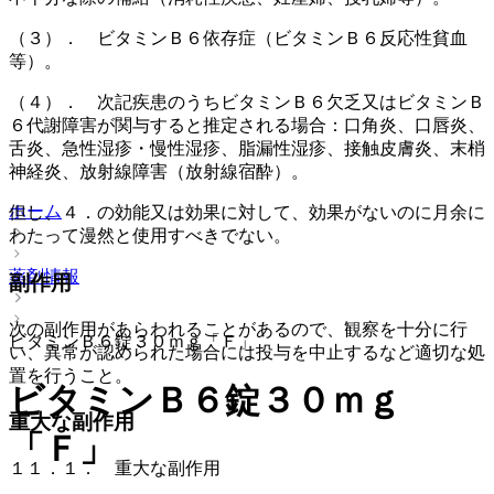
（３）． ビタミンＢ６依存症（ビタミンＢ６反応性貧血
等）。
（４）． 次記疾患のうちビタミンＢ６欠乏又はビタミンＢ
６代謝障害が関与すると推定される場合：口角炎、口唇炎、
舌炎、急性湿疹・慢性湿疹、脂漏性湿疹、接触皮膚炎、末梢
神経炎、放射線障害（放射線宿酔）。
ホーム
但し、４．の効能又は効果に対して、効果がないのに月余に
わたって漫然と使用すべきでない。
薬剤情報
副作用
次の副作用があらわれることがあるので、観察を十分に行
ビタミンＢ６錠３０ｍｇ「Ｆ」
い、異常が認められた場合には投与を中止するなど適切な処
置を行うこと。
ビタミンＢ６錠３０ｍｇ
重大な副作用
「Ｆ」
１１．１． 重大な副作用