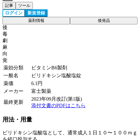
記事
ツール
ログイン
新規登録
薬剤情報
後発品
後
毒
劇
麻
向
覚
薬効分類
ビタミンB6製剤
一般名
ピリドキシン塩酸塩錠
薬価
6.1
円
メーカー
富士製薬
2023年09月改訂(第1版)
最終更新
添付文書のPDFはこちら
用法・用量
ピリドキシン塩酸塩として、通常成人１日１０〜１００ｍｇ
を経口投与する。