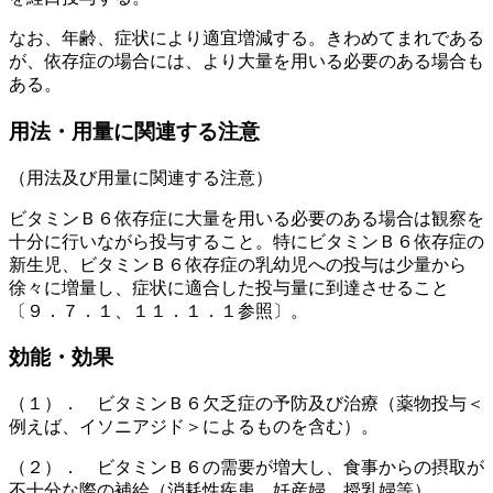
なお、年齢、症状により適宜増減する。きわめてまれである
が、依存症の場合には、より大量を用いる必要のある場合も
ある。
用法・用量に関連する注意
（用法及び用量に関連する注意）
ビタミンＢ６依存症に大量を用いる必要のある場合は観察を
十分に行いながら投与すること。特にビタミンＢ６依存症の
新生児、ビタミンＢ６依存症の乳幼児への投与は少量から
徐々に増量し、症状に適合した投与量に到達させること
〔９．７．１、１１．１．１参照〕。
効能・効果
（１）． ビタミンＢ６欠乏症の予防及び治療（薬物投与＜
例えば、イソニアジド＞によるものを含む）。
（２）． ビタミンＢ６の需要が増大し、食事からの摂取が
不十分な際の補給（消耗性疾患、妊産婦、授乳婦等）。