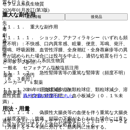
置を行うこと。
セフェム系抗生物質
2026年01月改訂(第3版)
重大な副作用
薬剤情報
後発品
先
１１．１． 重大な副作用
毒
劇
１１．１．１． ショック、アナフィラキシー（いずれも頻
麻
度不明）：不快感、口内異常感、眩暈、便意、耳鳴、発汗、
向
喘鳴、呼吸困難、血管性浮腫、全身潮紅・全身蕁麻疹等の異
覚
常が認められた場合には投与を中止し、適切な処置を行うこ
薬効分類
セフェム系抗生物質
と〔８．２参照〕。
一般名
セフォチアム塩酸塩筋注用
１１．１．２． 急性腎障害等の重篤な腎障害（頻度不明）
薬価
598
円
〔８．３参照〕。
メーカー
Ｔ’ｓ製薬
2026年01月改訂(第3版)
１１．１．３． 汎血球減少、無顆粒球症、顆粒球減少、溶
最終更新
添付文書のPDFはこちら
血性貧血（いずれも頻度不明）、血小板減少（０．１％未
満）。
用法・用量
１１．１．４． 偽膜性大腸炎等の血便を伴う重篤な大腸炎
（頻度不明）：腹痛、頻回の下痢があらわれた場合には直ち
通常、成人にはセフォチアム塩酸塩として１日０．５〜２ｇ
に投与を中止するなど適切な処置を行うこと。
（力価）を２〜４回に分けて、筋肉内に注射する。