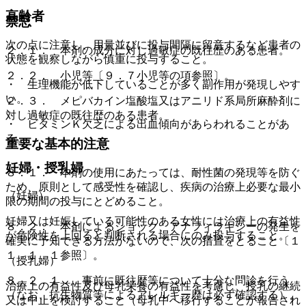
高齢者
禁忌
次の点に注意し、用量並びに投与間隔に留意するなど患者の
２．１． 本剤の成分に対し過敏症の既往歴のある患者。
状態を観察しながら慎重に投与すること。
２．２． 小児等〔９．７小児等の項参照〕。
・ 生理機能が低下していることが多く副作用が発現しやす
い。
２．３． メピバカイン塩酸塩又はアニリド系局所麻酔剤に
対し過敏症の既往歴のある患者。
・ ビタミンＫ欠乏による出血傾向があらわれることがあ
る。
重要な基本的注意
妊婦・授乳婦
８．１． 本剤の使用にあたっては、耐性菌の発現等を防ぐ
ため、原則として感受性を確認し、疾病の治療上必要な最小
（妊婦）
限の期間の投与にとどめること。
妊婦又は妊娠している可能性のある女性には治療上の有益性
８．２． 本剤によるショック、アナフィラキシーの発生を
が危険性を上回ると判断される場合にのみ投与すること。
確実に予知できる方法がないので、次の措置をとること〔１
１．１．１参照〕。
（授乳婦）
８．２．１． 事前に既往歴等について十分な問診を行う
治療上の有益性及び母乳栄養の有益性を考慮し、授乳の継続
（なお、抗生物質等によるアレルギー歴は必ず確認する）。
又は中止を検討すること（母乳中へ移行することが報告され