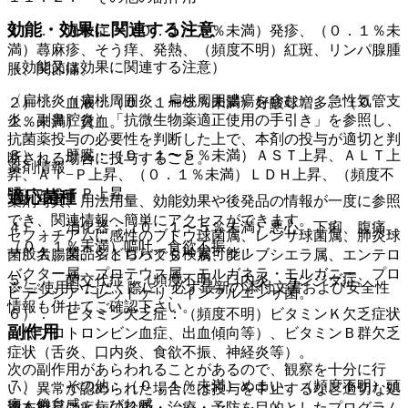
効能・効果に関連する注意
１）． 過敏症：（０．１〜５％未満）発疹、（０．１％未
満）蕁麻疹、そう痒、発熱、（頻度不明）紅斑、リンパ腺腫
（効能又は効果に関連する注意）
脹、関節痛。
〈扁桃炎（扁桃周囲炎、扁桃周囲膿瘍を含む）、急性気管支
２）． 血液：（０．１〜５％未満）好酸球増多、（０．
炎、副鼻腔炎〉「抗微生物薬適正使用の手引き」を参照し、
１％未満）貧血。
抗菌薬投与の必要性を判断した上で、本剤の投与が適切と判
３）． 肝臓：（０．１〜５％未満）ＡＳＴ上昇、ＡＬＴ上
断される場合に投与すること。
薬剤情報
昇、Ａｌ−Ｐ上昇、（０．１％未満）ＬＤＨ上昇、（頻度不
明）γ−ＧＴＰ上昇。
適応菌種
薬剤写真、用法用量、効能効果や後発品の情報が一度に参照
でき、関連情報へ簡単にアクセスができます。
４）． 消化器：（０．１〜５％未満）悪心、下痢、腹痛、
セフォチアムに感性のブドウ球菌属、レンサ球菌属、肺炎球
（０．１％未満）嘔吐、食欲不振。
一般名、製品名どちらでも検索可能！
菌、大腸菌、シトロバクター属、クレブシエラ属、エンテロ
バクター属、プロテウス属、モルガネラ・モルガニー、プロ
５）． 菌交代症：（頻度不明）口内炎、カンジダ症。
※ ご使用いただく際に、必ず最新の添付文書および安全性
ビデンシア・レットゲリ、インフルエンザ菌。
情報も併せてご確認下さい。
６）． ビタミン欠乏症：（頻度不明）ビタミンＫ欠乏症状
副作用
（低プロトロンビン血症、出血傾向等）、ビタミンＢ群欠乏
症状（舌炎、口内炎、食欲不振、神経炎等）。
次の副作用があらわれることがあるので、観察を十分に行
７）． その他：（０．１％未満）めまい、（頻度不明）頭
い、異常が認められた場合には投与を中止するなど適切な処
痛、倦怠感、しびれ感。
※本製品は疾病の診断・治療・予防を目的としたプログラム
置を行うこと。