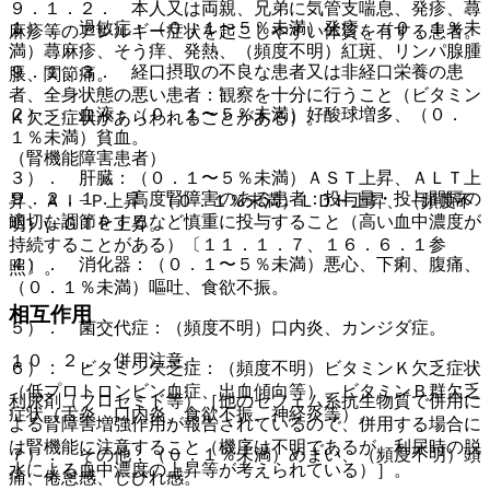
９．１．２． 本人又は両親、兄弟に気管支喘息、発疹、蕁
１）． 過敏症：（０．１〜５％未満）発疹、（０．１％未
麻疹等のアレルギー症状を起こしやすい体質を有する患者。
満）蕁麻疹、そう痒、発熱、（頻度不明）紅斑、リンパ腺腫
９．１．３． 経口摂取の不良な患者又は非経口栄養の患
脹、関節痛。
者、全身状態の悪い患者：観察を十分に行うこと（ビタミン
２）． 血液：（０．１〜５％未満）好酸球増多、（０．
Ｋ欠乏症状があらわれることがある）。
１％未満）貧血。
（腎機能障害患者）
３）． 肝臓：（０．１〜５％未満）ＡＳＴ上昇、ＡＬＴ上
９．２．１． 高度腎障害のある患者：投与量・投与間隔の
昇、Ａｌ−Ｐ上昇、（０．１％未満）ＬＤＨ上昇、（頻度不
適切な調節をするなど慎重に投与すること（高い血中濃度が
明）γ−ＧＴＰ上昇。
持続することがある）〔１１．１．７、１６．６．１参
４）． 消化器：（０．１〜５％未満）悪心、下痢、腹痛、
照〕。
（０．１％未満）嘔吐、食欲不振。
相互作用
５）． 菌交代症：（頻度不明）口内炎、カンジダ症。
１０．２． 併用注意：
６）． ビタミン欠乏症：（頻度不明）ビタミンＫ欠乏症状
（低プロトロンビン血症、出血傾向等）、ビタミンＢ群欠乏
利尿剤（フロセミド等）［他のセフェム系抗生物質で併用に
症状（舌炎、口内炎、食欲不振、神経炎等）。
よる腎障害増強作用が報告されているので、併用する場合に
は腎機能に注意すること（機序は不明であるが、利尿時の脱
７）． その他：（０．１％未満）めまい、（頻度不明）頭
水による血中濃度の上昇等が考えられている）］。
痛、倦怠感、しびれ感。