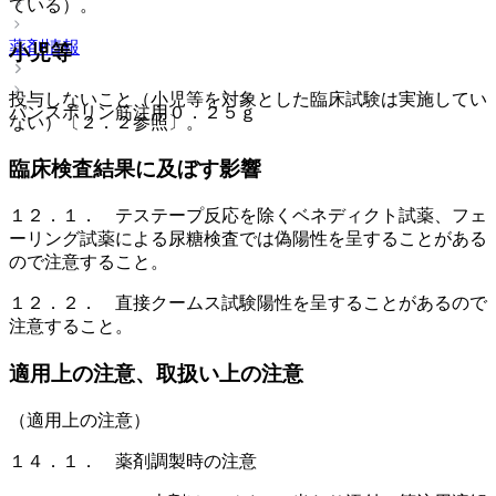
ている）。
薬剤情報
小児等
投与しないこと（小児等を対象とした臨床試験は実施してい
パンスポリン筋注用０．２５ｇ
ない）〔２．２参照〕。
臨床検査結果に及ぼす影響
１２．１． テステープ反応を除くベネディクト試薬、フェ
ーリング試薬による尿糖検査では偽陽性を呈することがある
ので注意すること。
１２．２． 直接クームス試験陽性を呈することがあるので
注意すること。
適用上の注意、取扱い上の注意
（適用上の注意）
１４．１． 薬剤調製時の注意