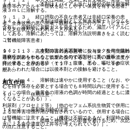
１４．１．１． 本剤は１バイアル当たり添付の筋注用溶解
麻疹等のアレルギー症状を起こしやすい体質を有する患者。
液３ｍＬに溶解する。
９．１．３． 経口摂取の不良な患者又は非経口栄養の患
１４．１．２． 本剤は緩衝剤として無水炭酸ナトリウムを
者、全身状態の悪い患者：観察を十分に行うこと（ビタミン
含有し、溶解時に炭酸ガスを発生するため、減圧バイアルに
Ｋ欠乏症状があらわれることがある）。
してある。溶解にあたっては、溶解方法説明書きをよく読む
こと。
（腎機能障害患者）
１４．１．３． 本剤の注射液調製時にショックを伴う接触
９．２．１． 高度腎障害のある患者：投与量・投与間隔の
蕁麻疹があらわれることがあるので調製時に手の腫脹・そう
適切な調節をするなど慎重に投与すること（高い血中濃度が
痒・発赤、全身の発疹・そう痒、腹痛、悪心、嘔吐等の症状
持続することがある）〔１１．１．７、１６．６．１参
があらわれた場合には以後本剤との接触を避けること。
照〕。
１４．１．４． 溶解後は速やかに使用すること（なお、や
相互作用
むを得ず保存を必要とする場合でも８時間以内に使用するこ
と（この場合、微黄色の溶液の色調が時間の経過とともに濃
１０．２． 併用注意：
くなることがある））。
利尿剤（フロセミド等）［他のセフェム系抗生物質で併用に
１４．２． 薬剤投与時の注意
よる腎障害増強作用が報告されているので、併用する場合に
は腎機能に注意すること（機序は不明であるが、利尿時の脱
１４．２．１． 組織・神経等への影響を避けるため、次記
水による血中濃度の上昇等が考えられている）］。
の点に注意すること。