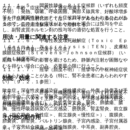
１１．１．５． 間質性肺炎、ＰＩＥ症候群（いずれも頻度
なお、年齢、症状に応じて適宜増減する。
不明）：発熱、咳嗽、呼吸困難、胸部Ｘ線異常、好酸球増多
等を伴う間質性肺炎、ＰＩＥ症候群等があらわれることがあ
また、筋肉内注射に際しては、１バイアル当たり添付のパン
るので、このような症状があらわれた場合には投与を中止
スポリン筋注用溶解液３ｍＬで溶解する。
し、副腎皮質ホルモン剤の投与等の適切な処置を行うこと。
用法・用量に関連する注意
１１．１．６． 中毒性表皮壊死融解症（Ｔｏｘｉｃ Ｅｐ
ｉｄｅｒｍａｌ Ｎｅｃｒｏｌｙｓｉｓ：ＴＥＮ）、皮膚粘
（用法及び用量に関連する注意）
膜眼症候群（Ｓｔｅｖｅｎｓ−Ｊｏｈｎｓｏｎ症候群）（い
ずれも頻度不明）。
組織・神経等への影響を避けるため、静脈内注射が困難なや
むを得ない場合にのみ、必要最小限に行うこと。
１１．１．７． 痙攣（頻度不明）：痙攣等の中枢神経症状
があらわれることがある（特に、腎不全患者にあらわれやす
効能・効果
い）〔９．２．１参照〕。
敗血症、深在性皮膚感染症、慢性膿皮症、外傷・熱傷及び手
１１．１．８． 肝炎、肝機能障害、黄疸（いずれも頻度不
術創等の二次感染、骨髄炎、関節炎、扁桃炎（扁桃周囲炎、
明）：著しいＡＳＴ上昇、著しいＡＬＴ上昇等を伴う肝炎、
扁桃周囲膿瘍を含む）、急性気管支炎、肺炎、肺膿瘍、膿
肝機能障害、黄疸があらわれることがある。
胸、慢性呼吸器病変の二次感染、膀胱炎、腎盂腎炎、前立腺
炎（前立腺炎＜急性症＞、前立腺炎＜慢性症＞）、腹膜炎、
その他の副作用
胆嚢炎、胆管炎、バルトリン腺炎、子宮内感染、子宮付属器
炎、子宮旁結合織炎、化膿性髄膜炎、中耳炎、副鼻腔炎。
１１．２． その他の副作用