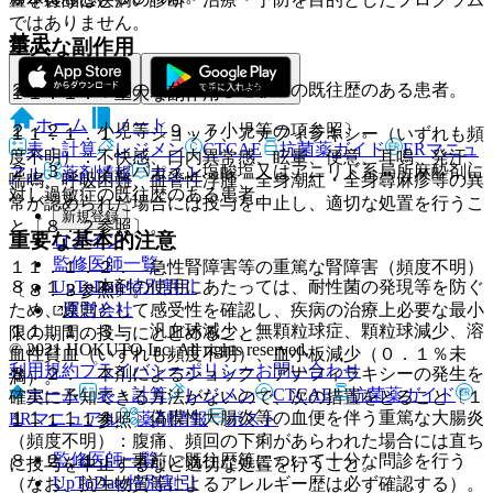
ではありません。
禁忌
重大な副作用
２．１． 本剤の成分に対し過敏症の既往歴のある患者。
１１．１． 重大な副作用
ホーム
ノート
２．２． 小児等〔９．７小児等の項参照〕。
１１．１．１． ショック、アナフィラキシー（いずれも頻
表・計算
レジメン
CTCAE
抗菌薬ガイド
ERマニュ
度不明）：不快感、口内異常感、眩暈、便意、耳鳴、発汗、
２．３． メピバカイン塩酸塩又はアニリド系局所麻酔剤に
アル
薬剤情報
ポスト
喘鳴、呼吸困難、血管性浮腫、全身潮紅・全身蕁麻疹等の異
対し過敏症の既往歴のある患者。
常が認められた場合には投与を中止し、適切な処置を行うこ
新規登録
と〔８．２参照〕。
重要な基本的注意
ログイン
監修医師一覧
１１．１．２． 急性腎障害等の重篤な腎障害（頻度不明）
UpToDate特別割引
８．１． 本剤の使用にあたっては、耐性菌の発現等を防ぐ
〔８．３参照〕。
運営会社
ため、原則として感受性を確認し、疾病の治療上必要な最小
１１．１．３． 汎血球減少、無顆粒球症、顆粒球減少、溶
限の期間の投与にとどめること。
© 2021 HOKUTO Inc. All rights reserved.
血性貧血（いずれも頻度不明）、血小板減少（０．１％未
利用規約
プライバシーポリシー
お問い合わせ
８．２． 本剤によるショック、アナフィラキシーの発生を
満）。
ホーム
表・計算
レジメン
CTCAE
抗菌薬ガイド
確実に予知できる方法がないので、次の措置をとること〔１
１１．１．４． 偽膜性大腸炎等の血便を伴う重篤な大腸炎
ERマニュアル
薬剤情報
ポスト
１．１．１参照〕。
（頻度不明）：腹痛、頻回の下痢があらわれた場合には直ち
監修医師一覧
８．２．１． 事前に既往歴等について十分な問診を行う
に投与を中止するなど適切な処置を行うこと。
UpToDate特別割引
（なお、抗生物質等によるアレルギー歴は必ず確認する）。