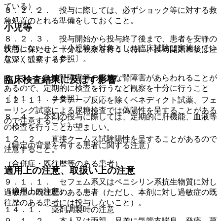
ている）。
８．２．２． 投与に際しては、必ずショック等に対する救
急処置のとれる準備をしておくこと。
小児等
８．２．３． 投与開始から投与終了後まで、患者を安静の
投与しないこと（小児等を対象とした臨床試験は実施してい
状態に保たせ、十分な観察を行う（特に、投与開始直後は注
ない）〔２．２参照〕。
意深く観察する）。
８．３． 急性腎障害等の重篤な腎障害があらわれることが
臨床検査結果に及ぼす影響
あるので、定期的に検査を行うなど観察を十分に行うこと
〔１１．１．２参照〕。
１２．１． テステープ反応を除くベネディクト試薬、フェ
ーリング試薬による尿糖検査では偽陽性を呈することがある
８．４． 本剤の投与に際しては、定期的に肝機能、血液等
ので注意すること。
の検査を行うことが望ましい。
１２．２． 直接クームス試験陽性を呈することがあるので
（特定の背景を有する患者に関する注意）
注意すること。
（合併症・既往歴等のある患者）
適用上の注意、取扱い上の注意
９．１．１． セフェム系又はペニシリン系抗生物質に対し
（適用上の注意）
過敏症の既往歴のある患者（ただし、本剤に対し過敏症の既
往歴のある患者には投与しないこと）。
１４．１． 薬剤調製時の注意
９．１．２． 本人又は両親、兄弟に気管支喘息、発疹、蕁