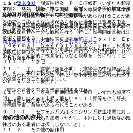
１１．１．５． 間質性肺炎、ＰＩＥ症候群（いずれも頻度
運営会社
８．２．２． 投与に際しては、必ずショック等に対する救
不明）：発熱、咳嗽、呼吸困難、胸部Ｘ線異常、好酸球増多
© 2021 HOKUTO Inc. All rights reserved.
急処置のとれる準備をしておくこと。
等を伴う間質性肺炎、ＰＩＥ症候群等があらわれることがあ
るので、このような症状があらわれた場合には投与を中止
※本製品は疾病の診断・治療・予防を目的としたプログラム
８．２．３． 投与開始から投与終了後まで、患者を安静の
し、副腎皮質ホルモン剤の投与等の適切な処置を行うこと。
ではありません。
状態に保たせ、十分な観察を行う（特に、投与開始直後は注
意深く観察する）。
１１．１．６． 中毒性表皮壊死融解症（Ｔｏｘｉｃ Ｅｐ
利用規約
プライバシーポリシー
お問い合わせ
ｉｄｅｒｍａｌ Ｎｅｃｒｏｌｙｓｉｓ：ＴＥＮ）、皮膚粘
８．３． 急性腎障害等の重篤な腎障害があらわれることが
膜眼症候群（Ｓｔｅｖｅｎｓ−Ｊｏｈｎｓｏｎ症候群）（い
あるので、定期的に検査を行うなど観察を十分に行うこと
ずれも頻度不明）。
〔１１．１．２参照〕。
１１．１．７． 痙攣（頻度不明）：痙攣等の中枢神経症状
８．４． 本剤の投与に際しては、定期的に肝機能、血液等
があらわれることがある（特に、腎不全患者にあらわれやす
の検査を行うことが望ましい。
い）〔９．２．１参照〕。
（特定の背景を有する患者に関する注意）
１１．１．８． 肝炎、肝機能障害、黄疸（いずれも頻度不
明）：著しいＡＳＴ上昇、著しいＡＬＴ上昇等を伴う肝炎、
（合併症・既往歴等のある患者）
肝機能障害、黄疸があらわれることがある。
９．１．１． セフェム系又はペニシリン系抗生物質に対し
その他の副作用
過敏症の既往歴のある患者（ただし、本剤に対し過敏症の既
往歴のある患者には投与しないこと）。
１１．２． その他の副作用