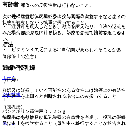
高齢者
・ 同一部位への反復注射は行わないこと。
・ 神経走行部位を避けるよう注意すること。
次の点に注意し、用量並びに投与間隔に留意するなど患者の
状態を観察しながら慎重に投与すること。
・ 注射針を刺入したとき、激痛を訴えたり、血液の逆流を
みた場合は、直ちに針を抜き、部位をかえて注射すること。
・ 生理機能が低下していることが多く副作用が発現しやす
い。
貯法
・ ビタミンＫ欠乏による出血傾向があらわれることがあ
る。
（保管上の注意）
室温保存。
妊婦・授乳婦
ホーム
（妊婦）
妊婦又は妊娠している可能性のある女性には治療上の有益性
薬剤情報
が危険性を上回ると判断される場合にのみ投与すること。
（授乳婦）
パンスポリン筋注用０．２５ｇ
後発品はありません
治療上の有益性及び母乳栄養の有益性を考慮し、授乳の継続
ホーム
又は中止を検討すること（母乳中へ移行することが報告され