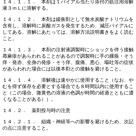
１４．１．１． 本剤は１バイアル当たり添付の筋注用溶解
液３ｍＬに溶解する。
１４．１．２． 本剤は緩衝剤として無水炭酸ナトリウムを
含有し、溶解時に炭酸ガスを発生するため、減圧バイアルに
してある。溶解にあたっては、溶解方法説明書きをよく読む
こと。
１４．１．３． 本剤の注射液調製時にショックを伴う接触
蕁麻疹があらわれることがあるので調製時に手の腫脹・そう
痒・発赤、全身の発疹・そう痒、腹痛、悪心、嘔吐等の症状
があらわれた場合には以後本剤との接触を避けること。
１４．１．４． 溶解後は速やかに使用すること（なお、や
むを得ず保存を必要とする場合でも８時間以内に使用するこ
と（この場合、微黄色の溶液の色調が時間の経過とともに濃
くなることがある））。
１４．２． 薬剤投与時の注意
１４．２．１． 組織・神経等への影響を避けるため、次記
の点に注意すること。