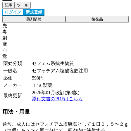
記事
ツール
ログイン
新規登録
薬剤情報
後発品
先
毒
劇
麻
向
覚
薬効分類
セフェム系抗生物質
一般名
セフォチアム塩酸塩筋注用
薬価
598
円
メーカー
Ｔ’ｓ製薬
2026年01月改訂(第3版)
最終更新
添付文書のPDFはこちら
用法・用量
通常、成人にはセフォチアム塩酸塩として１日０．５〜２ｇ
（力価）を２〜４回に分けて、筋肉内に注射する。