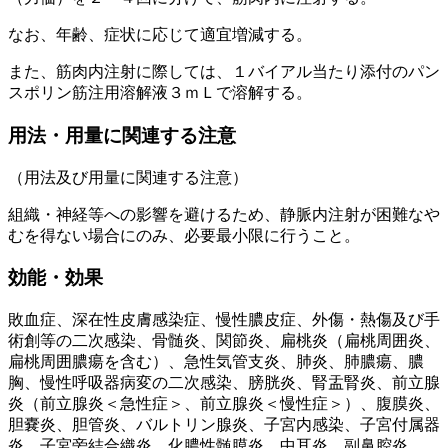
なお、年齢、症状に応じて適宜増減する。
また、筋肉内注射に際しては、１バイアル当たり添付のパン
スポリン筋注用溶解液３ｍＬで溶解する。
用法・用量に関連する注意
（用法及び用量に関連する注意）
組織・神経等への影響を避けるため、静脈内注射が困難なや
むを得ない場合にのみ、必要最小限に行うこと。
効能・効果
敗血症、深在性皮膚感染症、慢性膿皮症、外傷・熱傷及び手
術創等の二次感染、骨髄炎、関節炎、扁桃炎（扁桃周囲炎、
扁桃周囲膿瘍を含む）、急性気管支炎、肺炎、肺膿瘍、膿
胸、慢性呼吸器病変の二次感染、膀胱炎、腎盂腎炎、前立腺
炎（前立腺炎＜急性症＞、前立腺炎＜慢性症＞）、腹膜炎、
胆嚢炎、胆管炎、バルトリン腺炎、子宮内感染、子宮付属器
炎、子宮旁結合織炎、化膿性髄膜炎、中耳炎、副鼻腔炎。