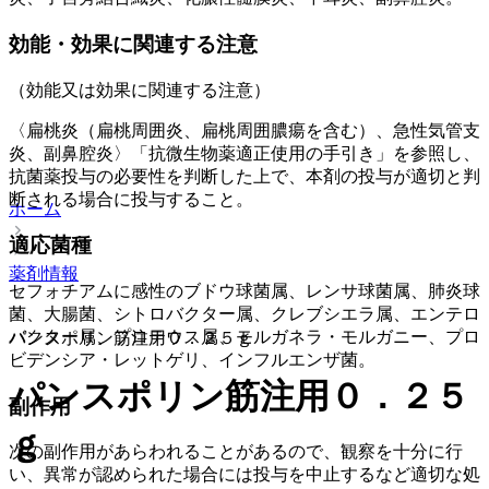
効能・効果に関連する注意
（効能又は効果に関連する注意）
〈扁桃炎（扁桃周囲炎、扁桃周囲膿瘍を含む）、急性気管支
炎、副鼻腔炎〉「抗微生物薬適正使用の手引き」を参照し、
抗菌薬投与の必要性を判断した上で、本剤の投与が適切と判
断される場合に投与すること。
ホーム
適応菌種
薬剤情報
セフォチアムに感性のブドウ球菌属、レンサ球菌属、肺炎球
菌、大腸菌、シトロバクター属、クレブシエラ属、エンテロ
バクター属、プロテウス属、モルガネラ・モルガニー、プロ
パンスポリン筋注用０．２５ｇ
ビデンシア・レットゲリ、インフルエンザ菌。
パンスポリン筋注用０．２５
副作用
ｇ
次の副作用があらわれることがあるので、観察を十分に行
い、異常が認められた場合には投与を中止するなど適切な処