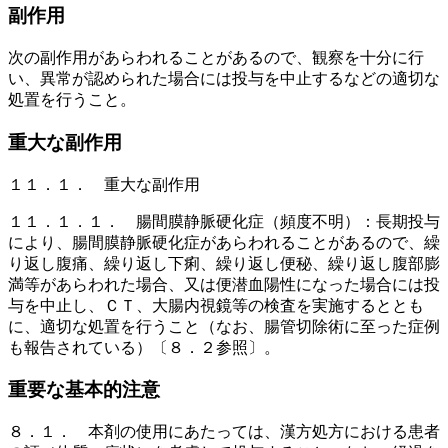
副作用
次の副作用があらわれることがあるので、観察を十分に行
い、異常が認められた場合には投与を中止するなどの適切な
処置を行うこと。
重大な副作用
１１．１． 重大な副作用
１１．１．１． 腸間膜静脈硬化症（頻度不明）：長期投与
により、腸間膜静脈硬化症があらわれることがあるので、繰
り返し腹痛、繰り返し下痢、繰り返し便秘、繰り返し腹部膨
満等があらわれた場合、又は便潜血陽性になった場合には投
与を中止し、ＣＴ、大腸内視鏡等の検査を実施するととも
に、適切な処置を行うこと（なお、腸管切除術に至った症例
も報告されている）〔８．２参照〕。
重要な基本的注意
８．１． 本剤の使用にあたっては、漢方処方における患者