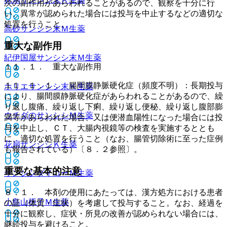
次の副作用があらわれることがあるので、観察を十分に行
い、異常が認められた場合には投与を中止するなどの適切な
処置を行うこと。
高砂サンシシ末Ｍ
生薬
重大な副作用
紀伊国屋サンシシ末Ｍ
生薬
１１．１． 重大な副作用
１１．１．１． 腸間膜静脈硬化症（頻度不明）：長期投与
ホリエサンシシ末Ｋ
生薬
により、腸間膜静脈硬化症があらわれることがあるので、繰
り返し腹痛、繰り返し下痢、繰り返し便秘、繰り返し腹部膨
ウチダのサンシシＭ
生薬
満等があらわれた場合、又は便潜血陽性になった場合には投
与を中止し、ＣＴ、大腸内視鏡等の検査を実施するととも
に、適切な処置を行うこと（なお、腸管切除術に至った症例
花扇サンシシＫ
生薬
も報告されている）〔８．２参照〕。
重要な基本的注意
サンシシダイコーＭ
生薬
８．１． 本剤の使用にあたっては、漢方処方における患者
小島山梔子Ｍ
生薬
の証（体質・症状）を考慮して投与すること。なお、経過を
十分に観察し、症状・所見の改善が認められない場合には、
継続投与を避けること。