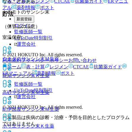
表・計算
レジメン
CTCAE
抗菌薬ガイド
ERマニュ
なることがある。
アル
薬剤情報
ポスト
トチモトのサンシシ末
貯法
新規登録
ログイン
（保管上の注意）
監修医師一覧
室温保存。
UpToDate特別割引
運営会社
© 2021 HOKUTO Inc. All rights reserved.
ウチダのサンシシ末Ｍ
生薬
利用規約
プライバシーポリシー
お問い合わせ
ホーム
表・計算
レジメン
CTCAE
抗菌薬ガイド
ERマニュアル
薬剤情報
ポスト
花扇サンシシ末Ｋ
生薬
監修医師一覧
UpToDate特別割引
高砂サンシシ末Ｍ
生薬
運営会社
© 2021 HOKUTO Inc. All rights reserved.
紀伊国屋サンシシ末Ｍ
生薬
※本製品は疾病の診断・治療・予防を目的としたプログラム
ではありません。
ホリエサンシシ末Ｋ
生薬