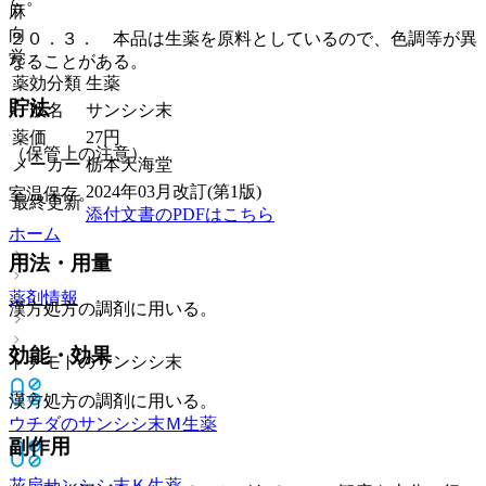
麻
向
２０．３． 本品は生薬を原料としているので、色調等が異
覚
なることがある。
薬効分類
生薬
貯法
一般名
サンシシ末
薬価
27
円
（保管上の注意）
メーカー
栃本天海堂
2024年03月改訂(第1版)
室温保存。
最終更新
添付文書のPDFはこちら
ホーム
用法・用量
薬剤情報
漢方処方の調剤に用いる。
効能・効果
トチモトのサンシシ末
漢方処方の調剤に用いる。
ウチダのサンシシ末Ｍ
生薬
副作用
花扇サンシシ末Ｋ
生薬