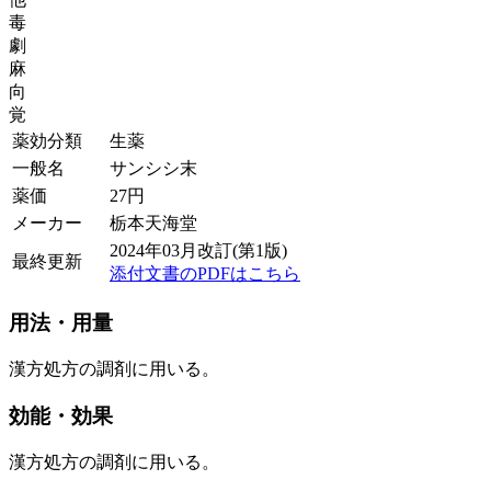
毒
劇
麻
向
覚
薬効分類
生薬
一般名
サンシシ末
薬価
27
円
メーカー
栃本天海堂
2024年03月改訂(第1版)
最終更新
添付文書のPDFはこちら
用法・用量
漢方処方の調剤に用いる。
効能・効果
漢方処方の調剤に用いる。