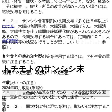
の証（体質・症状）を考慮して投与すること。なお、経過を
十分に観察し、症状・所見の改善が認められない場合には、
継続投与を避けること。
８．２． サンシシ含有製剤の長期投与（多くは５年以上）
ホーム
により、大腸の色調異常、大腸浮腫、大腸びらん、大腸潰
瘍、大腸狭窄を伴う腸間膜静脈硬化症があらわれるおそれが
あるので、長期投与する場合にあっては、定期的にＣＴ、大
薬剤情報
腸内視鏡等の検査を行うことが望ましい〔１１．１．１参
照〕。
トチモトのサンシシ末
８．３． 他の漢方製剤等を併用する場合は、含有生薬の重
複に注意すること。
トチモトのサンシシ末
適用上の注意、取扱い上の注意
生薬
（取扱い上の注意）
2024年03月改訂(第1版)
２０．１． 本品の品質を保つため、できるだけ湿気を避
薬剤情報
後発品
け、直射日光の当たらない涼しい所に保管すること。
他
毒
２０．２． 開封後は特に湿気を避け、取扱いに注意するこ
劇
と。