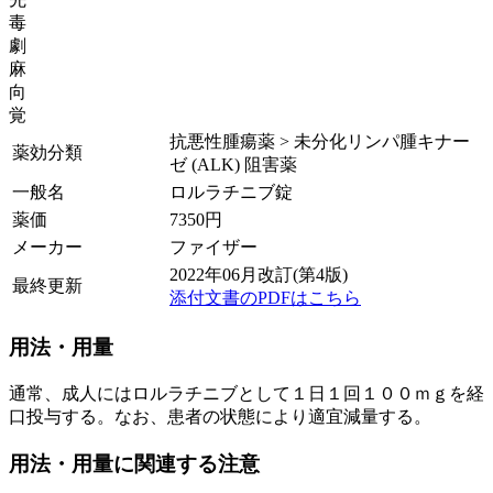
毒
劇
麻
向
覚
抗悪性腫瘍薬 > 未分化リンパ腫キナー
薬効分類
ゼ (ALK) 阻害薬
一般名
ロルラチニブ錠
薬価
7350
円
メーカー
ファイザー
2022年06月改訂(第4版)
最終更新
添付文書のPDFはこちら
用法・用量
通常、成人にはロルラチニブとして１日１回１００ｍｇを経
口投与する。なお、患者の状態により適宜減量する。
用法・用量に関連する注意