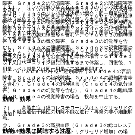
障害、Ｇｒａｄｅ２の記憶障害、Ｇｒａｄｅ２の認知障害等
１１）． リンパ球減少症：Ｇｒａｄｅ３のリンパ球減少症
を含む）、Ｇｒａｄｅ２の精神障害（Ｇｒａｄｅ２の気分障
又はＧｒａｄｅ４のリンパ球減少症の場合：同一用量で投与
害、Ｇｒａｄｅ２の幻覚等を含む）、Ｇｒａｄｅ２の睡眠障
継続（感染又はその他の臨床的に重大な毒性所見がない場
害、Ｇｒａｄｅ２の視覚障害又はＧｒａｄｅ３の中枢神経系
合）する又はＧｒａｄｅ１以下もしくはベースライン値に回
障害（Ｇｒａｄｅ３の言語障害、Ｇｒａｄｅ３の記憶障害、
復するまで休薬し、回復後、同一用量又は１用量レベル減量
Ｇｒａｄｅ３の認知障害等を含む）、Ｇｒａｄｅ３の精神障
して投与再開する。
害（Ｇｒａｄｅ３の気分障害、Ｇｒａｄｅ３の幻覚等を含
む）、Ｇｒａｄｅ３の睡眠障害、Ｇｒａｄｅ３の視覚障害の
１２）． その他の血液学的毒性：Ｇｒａｄｅ３の血液学的
場合：Ｇｒａｄｅ１以下に回復するまで休薬し、回復後、１
毒性又はＧｒａｄｅ４の血液学的毒性の場合：Ｇｒａｄｅ１
用量レベル減量して投与再開する。
以下又はベースライン値に回復するまで休薬し、回復後、１
用量レベル減量又は同一用量にて投与再開する。
B． Ｇｒａｄｅ４の中枢神経系障害（Ｇｒａｄｅ４の言語
障害、Ｇｒａｄｅ４の記憶障害、Ｇｒａｄｅ４の認知障害等
ＧｒａｄｅはＮＣＩ−ＣＴＣＡＥ ｖｅｒ４．０３に準じ
を含む）、Ｇｒａｄｅ４の精神障害（Ｇｒａｄｅ４の気分障
る。
害、Ｇｒａｄｅ４の幻覚等を含む）、Ｇｒａｄｅ４の睡眠障
害、Ｇｒａｄｅ４の視覚障害の場合：投与を中止する。
効能・効果
７）． 高脂血症（総コレステロール又はトリグリセリドの
ＡＬＫ融合遺伝子陽性の切除不能な進行・再発の非小細胞肺
増加）：
癌。
@． Ｇｒａｄｅ３の高脂血症（Ｇｒａｄｅ３の総コレステ
効能・効果に関連する注意
ロール増加又はＧｒａｄｅ３のトリグリセリド増加）の場