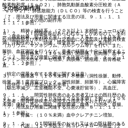
酸素飽和度（ＳｐＯ２）、肺胞気動脈血酸素分圧較差（Ａ
その他の副作用
−ａＤＯ２）、肺拡散能力（ＤＬＣＯ）等の検査を行うこと
〔７．用法及び用量に関連する注意の項、９．１．１、１
１１．２． その他の副作用
１．１．１参照〕。
１）． 精神・神経系：（２０％以上）末梢性ニューロパチ
８．２． ＱＴ間隔延長があらわれることがあるので、本剤
ー（感覚鈍麻、筋力低下等）（２７．１％）、（１０％未
投与開始前及び本剤投与中は定期的に心電図及び電解質検査
満）浮動性めまい、頭痛、味覚異常、不眠症、失語症。
（カリウム、マグネシウム、カルシウム等）を行い、また、
脈拍、血圧測定を行うなど、患者の状態を十分に観察するこ
２）． 筋骨格系：（１０％未満）関節痛、筋肉痛、血中ク
と〔７．用法及び用量に関連する注意の項、９．１．２、１
レアチンホスホキナーゼ増加、四肢痛、筋痙縮、筋骨格硬
１．１．２参照〕。
直。
（特定の背景を有する患者に関する注意）
３）． 循環器：（１０％未満）不整脈（洞性徐脈、動悸、
徐脈、第１度房室ブロック、洞性頻脈、頻脈等）、心臓障害
（合併症・既往歴等のある患者）
（駆出率減少、左室機能不全、心嚢液貯留等）、高血圧。
９．１．１． 間質性肺疾患のある患者又はその既往歴のあ
４）． 消化器：（１０％以上２０％未満）下痢、（１０％
る患者：間質性肺疾患が発現又は増悪するおそれがある
未満）便秘、悪心、嘔吐、腹部膨満、腹痛、口内炎、鼓腸。
〔７．用法及び用量に関連する注意の項、８．１、１１．
１．１参照〕。
５）． 腎臓：（１０％未満）血中クレアチニン増加。
９．１．２． ＱＴ間隔延長のおそれ又はその既往歴のある
６）． 代謝：（２０％以上）高コレステロール血症（７