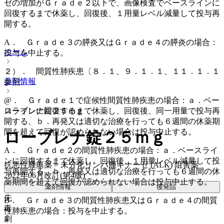
ゼの増加がＧｒａｄｅ２以下で、画像検査でベースラインに
回復するまで休薬し、回復後、１用量レベル減量して投与再
開する。
A． Ｇｒａｄｅ３の膵炎又はＧｒａｄｅ４の膵炎の場合：
ホーム
投与を中止する。
２）． 間質性肺疾患〔８．１、９．１．１、１１．１．１
薬剤情報
参照〕：
@． Ｇｒａｄｅ１で症候性間質性肺疾患の場合：ａ．ベー
スラインに回復するまで休薬し、回復後、同一用量で投与再
ローブレナ錠２５ｍｇ
開する、ｂ．再発又は適切な治療を行っても６週間の休薬期
間を超えて回復が認められない場合は投与中止する。
ローブレナ錠２５ｍｇ
A． Ｇｒａｄｅ２の間質性肺疾患の場合：ａ．ベースライ
ンに回復するまで休薬し、回復後、１用量レベル減量して投
抗悪性腫瘍薬 > 未分化リンパ腫キナーゼ (ALK) 阻害薬
与再開する、ｂ．再発又は適切な治療を行っても６週間の休
2022年06月改訂(第4版)
薬期間を超えて回復が認められない場合は投与中止する。
薬剤情報
後発品
先
B． Ｇｒａｄｅ３の間質性肺疾患又はＧｒａｄｅ４の間質
毒
性肺疾患の場合：投与を中止する。
劇