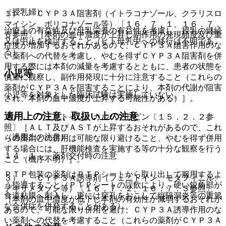
（授乳婦）
１）． ＣＹＰ３Ａ阻害剤（イトラコナゾール、クラリスロ
マイシン、ボリコナゾール等）〔１６．７．１、１６．７．
治療上の有益性及び母乳栄養の有益性を考慮し、授乳の継続
６参照〕［本剤の血中濃度が上昇し副作用の発現頻度及び重
又は中止を検討すること（ヒト母乳中への移行は不明であ
症度が増加するおそれがあるので、ＣＹＰ３Ａ阻害作用のな
る）。
い薬剤への代替を考慮し、やむを得ずＣＹＰ３Ａ阻害剤を併
用する際には本剤の減量を考慮するとともに、患者の状態を
小児等
慎重に観察し、副作用発現に十分に注意すること（これらの
薬剤がＣＹＰ３Ａを阻害することにより、本剤の代謝が阻害
小児等を対象とした臨床試験は実施していない。
され、本剤の血中濃度が上昇する可能性がある）］。
適用上の注意、取扱い上の注意
２）． フェニトイン、カルバマゼピン〔１５．２．２参
照〕［ＡＬＴ及びＡＳＴが上昇するおそれがあるので、これ
（適用上の注意）
らの薬剤との併用は可能な限り避けること、やむを得ず併用
する場合には、肝機能検査を実施する等の十分な観察を行う
１４．１． 薬剤交付時の注意
こと（機序不明）］。
ＰＴＰ包装の薬剤はＰＴＰシートから取り出して服用するよ
３）． ＣＹＰ３Ａ誘導剤（フェニトイン、モダフィニル、
う指導すること（ＰＴＰシートの誤飲により、硬い鋭角部が
デキサメタゾン等）〔１６．７．２、１６．７．３参照〕
食道粘膜へ刺入し、更には穿孔をおこして縦隔洞炎等の重篤
［本剤の血中濃度が低下し本剤の有効性が減弱するおそれが
な合併症を併発することがある）。
あるので、可能な限り併用を避け、ＣＹＰ３Ａ誘導作用のな
い薬剤への代替を考慮すること（これらの薬剤がＣＹＰ３Ａ