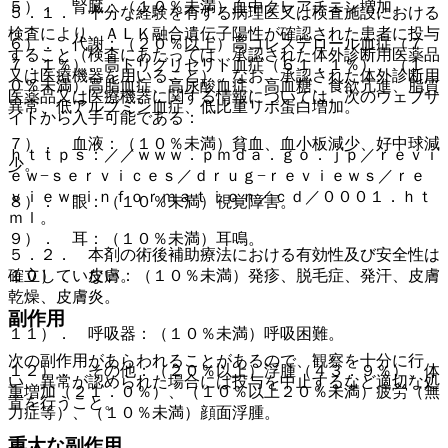
５）． 腎臓：（１０％未満）血中クレアチニン増加。
５．１． 十分な経験を有する病理医又は検査施設における
検査により、ＡＬＫ融合遺伝子陽性が確認された患者に投与
６）． 代謝：（２０％以上）高コレステロール血症（７
すること（検査にあたっては、承認された体外診断用医薬品
７．１％）、高トリグリセリド血症（６１．１％）、（１
又は医療機器を用いること）。なお、承認された体外診断用
０％未満）高脂血症、高尿酸血症、高血糖、食欲亢進、脂質
医薬品又は医療機器に関する情報については、次のウェブサ
異常、低アルブミン血症、低比重リポ蛋白増加。
イトから入手可能である：
７）． 血液：（１０％未満）貧血、血小板減少、好中球減
ｈｔｔｐｓ：／／ｗｗｗ．ｐｍｄａ．ｇｏ．ｊｐ／ｒｅｖｉ
少。
ｅｗ−ｓｅｒｖｉｃｅｓ／ｄｒｕｇ−ｒｅｖｉｅｗｓ／ｒｅ
ｖｉｅｗ−ｉｎｆｏｒｍａｔｉｏｎ／ｃｄ／０００１．ｈｔ
８）． 眼：（１０％未満）視覚障害。
ｍｌ。
９）． 耳：（１０％未満）耳鳴。
５．２． 本剤の術後補助療法における有効性及び安全性は
１０）． 皮膚：（１０％未満）発疹、脱毛症、発汗、皮膚
確立していない。
乾燥、皮膚炎。
副作用
１１）． 呼吸器：（１０％未満）呼吸困難。
次の副作用があらわれることがあるので、観察を十分に行
１２）． その他：（２０％以上）浮腫（４３．９％）、体
い、異常が認められた場合には投与を中止するなど適切な処
重増加（２１．０％）、（１０％以上２０％未満）疲労（無
置を行うこと。
力症等）、（１０％未満）顔面浮腫。
重大な副作用