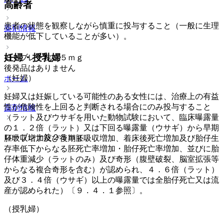
高齢者
患者の状態を観察しながら慎重に投与すること（一般に生理
薬剤情報
機能が低下していることが多い）。
妊婦・授乳婦
ローブレナ錠２５ｍｇ
後発品はありません
（妊婦）
ホーム
妊婦又は妊娠している可能性のある女性には、治療上の有益
性が危険性を上回ると判断される場合にのみ投与すること
薬剤情報
（ラット及びウサギを用いた動物試験において、臨床曝露量
の１．２倍（ラット）又は下回る曝露量（ウサギ）から早期
ローブレナ錠２５ｍｇ
胚吸収増加及び後期胚吸収増加、着床後死亡増加及び胎仔生
存率低下からなる胚死亡率増加・胎仔死亡率増加、並びに胎
仔体重減少（ラットのみ）及び奇形（腹壁破裂、脳室拡張等
からなる複合奇形を含む）が認められ、４．６倍（ラット）
及び３．４倍（ウサギ）以上の曝露量では全胎仔死亡又は流
産が認められた）〔９．４．１参照〕。
（授乳婦）