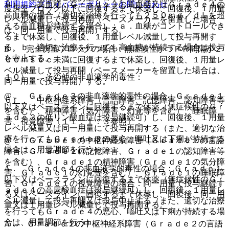
９）． 高血糖：Ｇｒａｄｅ３の高血糖又はＧｒａｄｅ４の
利用規約
プライバシーポリシー
お問い合わせ
度房室ブロック以下に回復するまで休薬し、回復後、１用量
高血糖の場合（適切な治療を行っても２５０ｍｇ／ｄＬを超
レベル減量して投与再開（ペースメーカーを留置した場合
える高血糖が持続する場合）；ａ．血糖がコントロールでき
は、同一用量で投与再開）する。
るまで休薬し、回復後、１用量レベル減量して投与再開す
る、ｂ．適切な治療を行っても高血糖が持続する場合は投与
B． 完全房室ブロックの場合：無症候性かつＰＲ間隔が２
を中止する。
００ｍｓｅｃ未満に回復するまで休薬し、回復後、１用量レ
ベル減量して投与再開（ペースメーカーを留置した場合は、
１０）． その他の非血液学的毒性：
同一用量で投与再開）する。
@． Ｇｒａｄｅ３の非血液学的毒性の場合：Ｇｒａｄｅ１
６）． 中枢神経系障害（言語障害、記憶障害、認知障害等
以下又はベースラインに回復するまで休薬（無症候性のＧｒ
を含む）、精神障害（気分障害、幻覚等を含む）、睡眠障
ａｄｅ３の低リン酸血症は投与継続可）し、回復後、１用量
害、視覚障害〔１１．１．３参照〕：
レベル減量又は同一用量にて投与再開する（また、適切な治
療を行ってもＧｒａｄｅ３の悪心、嘔吐又は下痢が持続する
@． Ｇｒａｄｅ１の中枢神経系障害（Ｇｒａｄｅ１の言語
場合は、用量調節を行う）。
障害、Ｇｒａｄｅ１の記憶障害、Ｇｒａｄｅ１の認知障害等
を含む）、Ｇｒａｄｅ１の精神障害（Ｇｒａｄｅ１の気分障
A． Ｇｒａｄｅ４の非血液学的毒性の場合：Ｇｒａｄｅ１
害、Ｇｒａｄｅ１の幻覚等を含む）、Ｇｒａｄｅ１の睡眠障
以下又はベースラインに回復するまで休薬（無症候性のＧｒ
害、Ｇｒａｄｅ１の視覚障害の場合：同一用量で投与継続す
ａｄｅ４の高尿酸血症は投与継続可）し、回復後、１用量レ
る又はベースラインに回復するまで休薬し、回復後、同一用
ベル減量して投与再開又は投与中止する（また、適切な治療
量又は１用量レベル減量して投与再開する。
を行ってもＧｒａｄｅ４の悪心、嘔吐又は下痢が持続する場
合は、用量調節を行う）。
A． Ｇｒａｄｅ２の中枢神経系障害（Ｇｒａｄｅ２の言語