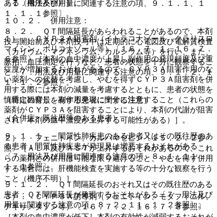
ある（機序不明）］。
〔７．用法及び用量に関連する注意の項、９．１．１、１
１．１．１参照〕。
１０．２． 併用注意：
８．２． ＱＴ間隔延長があらわれることがあるので、本剤
１）． ＣＹＰ３Ａ阻害剤（イトラコナゾール、クラリスロ
投与開始前及び本剤投与中は定期的に心電図及び電解質検査
マイシン、ボリコナゾール等）〔１６．７．１、１６．７．
（カリウム、マグネシウム、カルシウム等）を行い、また、
６参照〕［本剤の血中濃度が上昇し副作用の発現頻度及び重
脈拍、血圧測定を行うなど、患者の状態を十分に観察するこ
症度が増加するおそれがあるので、ＣＹＰ３Ａ阻害作用のな
と〔７．用法及び用量に関連する注意の項、９．１．２、１
い薬剤への代替を考慮し、やむを得ずＣＹＰ３Ａ阻害剤を併
１．１．２参照〕。
用する際には本剤の減量を考慮するとともに、患者の状態を
慎重に観察し、副作用発現に十分に注意すること（これらの
（特定の背景を有する患者に関する注意）
薬剤がＣＹＰ３Ａを阻害することにより、本剤の代謝が阻害
（合併症・既往歴等のある患者）
され、本剤の血中濃度が上昇する可能性がある）］。
９．１．１． 間質性肺疾患のある患者又はその既往歴のあ
２）． フェニトイン、カルバマゼピン〔１５．２．２参
る患者：間質性肺疾患が発現又は増悪するおそれがある
照〕［ＡＬＴ及びＡＳＴが上昇するおそれがあるので、これ
〔７．用法及び用量に関連する注意の項、８．１、１１．
らの薬剤との併用は可能な限り避けること、やむを得ず併用
１．１参照〕。
する場合には、肝機能検査を実施する等の十分な観察を行う
こと（機序不明）］。
９．１．２． ＱＴ間隔延長のおそれ又はその既往歴のある
患者：ＱＴ間隔延長が発現するおそれがある〔７．用法及び
３）． ＣＹＰ３Ａ誘導剤（フェニトイン、モダフィニル、
用量に関連する注意の項、８．２、１１．１．２参照〕。
デキサメタゾン等）〔１６．７．２、１６．７．３参照〕
［本剤の血中濃度が低下し本剤の有効性が減弱するおそれが