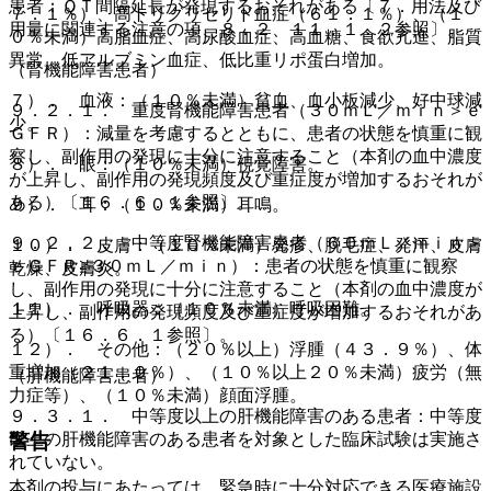
患者：ＱＴ間隔延長が発現するおそれがある〔７．用法及び
７．１％）、高トリグリセリド血症（６１．１％）、（１
用量に関連する注意の項、８．２、１１．１．２参照〕。
０％未満）高脂血症、高尿酸血症、高血糖、食欲亢進、脂質
異常、低アルブミン血症、低比重リポ蛋白増加。
（腎機能障害患者）
７）． 血液：（１０％未満）貧血、血小板減少、好中球減
９．２．１． 重度腎機能障害患者（３０ｍＬ／ｍｉｎ＞ｅ
少。
ＧＦＲ）：減量を考慮するとともに、患者の状態を慎重に観
察し、副作用の発現に十分に注意すること（本剤の血中濃度
８）． 眼：（１０％未満）視覚障害。
が上昇し、副作用の発現頻度及び重症度が増加するおそれが
ある）〔１６．６．１参照〕。
９）． 耳：（１０％未満）耳鳴。
９．２．２． 中等度腎機能障害患者（６０ｍＬ／ｍｉｎ＞
１０）． 皮膚：（１０％未満）発疹、脱毛症、発汗、皮膚
ｅＧＦＲ≧３０ｍＬ／ｍｉｎ）：患者の状態を慎重に観察
乾燥、皮膚炎。
し、副作用の発現に十分に注意すること（本剤の血中濃度が
１１）． 呼吸器：（１０％未満）呼吸困難。
上昇し、副作用の発現頻度及び重症度が増加するおそれがあ
る）〔１６．６．１参照〕。
１２）． その他：（２０％以上）浮腫（４３．９％）、体
重増加（２１．０％）、（１０％以上２０％未満）疲労（無
（肝機能障害患者）
力症等）、（１０％未満）顔面浮腫。
９．３．１． 中等度以上の肝機能障害のある患者：中等度
以上の肝機能障害のある患者を対象とした臨床試験は実施さ
警告
れていない。
本剤の投与にあたっては、緊急時に十分対応できる医療施設