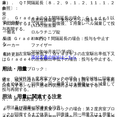
３）． ＱＴ間隔延長〔８．２、９．１．２、１１．１．２
麻
参照〕：
向
覚
@． Ｇｒａｄｅ３のＱＴ間隔延長の場合：Ｇｒａｄｅ１以
抗悪性腫瘍薬 > 未分化リンパ腫キナーゼ
薬効分類
下に回復するまで休薬し、回復後、１用量レベル減量して投
(ALK) 阻害薬
与再開する。
一般名
ロルラチニブ錠
A． Ｇｒａｄｅ４のＱＴ間隔延長の場合：投与を中止す
薬価
7350
円
る。
メーカー
ファイザー
2022年06月改訂(第4版)
４）． 左室駆出率低下：Ｇｒａｄｅ３の左室駆出率低下又
最終更新
添付文書のPDFはこちら
はＧｒａｄｅ４の左室駆出率低下の場合：投与を中止する。
用法・用量
５）． 房室ブロック：
@． 症候性第１度房室ブロックの場合：無症候性に回復す
通常、成人にはロルラチニブとして１日１回１００ｍｇを経
るまで休薬し、回復後、同一用量又は１用量レベル減量して
口投与する。なお、患者の状態により適宜減量する。
投与再開する。
用法・用量に関連する注意
A． 第２度房室ブロック：
（用法及び用量に関連する注意）
ａ． 無症候性第２度房室ブロックの場合：第２度房室ブロ
ックが回復するまで休薬し、回復後、同一用量又は１用量レ