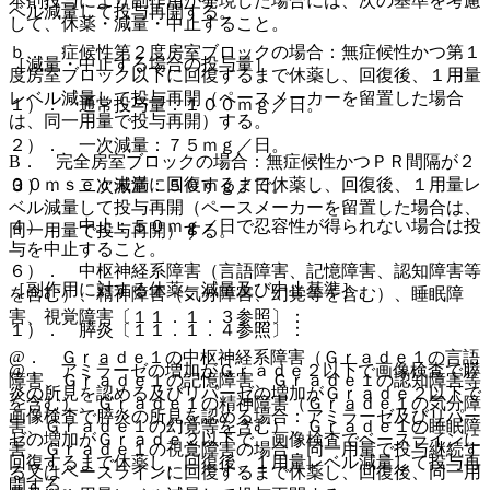
本剤投与により副作用が発現した場合には、次の基準を考慮
ベル減量して投与再開する。
して、休薬・減量・中止すること。
ｂ． 症候性第２度房室ブロックの場合：無症候性かつ第１
［減量・中止する場合の投与量］
度房室ブロック以下に回復するまで休薬し、回復後、１用量
レベル減量して投与再開（ペースメーカーを留置した場合
１）． 通常投与量：１００ｍｇ／日。
は、同一用量で投与再開）する。
２）． 一次減量：７５ｍｇ／日。
B． 完全房室ブロックの場合：無症候性かつＰＲ間隔が２
００ｍｓｅｃ未満に回復するまで休薬し、回復後、１用量レ
３）． 二次減量：５０ｍｇ／日。
ベル減量して投与再開（ペースメーカーを留置した場合は、
４）． 中止：５０ｍｇ／日で忍容性が得られない場合は投
同一用量で投与再開）する。
与を中止すること。
６）． 中枢神経系障害（言語障害、記憶障害、認知障害等
［副作用に対する休薬、減量及び中止基準］
を含む）、精神障害（気分障害、幻覚等を含む）、睡眠障
害、視覚障害〔１１．１．３参照〕：
１）． 膵炎〔１１．１．４参照〕：
@． Ｇｒａｄｅ１の中枢神経系障害（Ｇｒａｄｅ１の言語
@． アミラーゼの増加がＧｒａｄｅ２以下で画像検査で膵
障害、Ｇｒａｄｅ１の記憶障害、Ｇｒａｄｅ１の認知障害等
炎の所見を認める及びリパーゼの増加がＧｒａｄｅ２以下で
を含む）、Ｇｒａｄｅ１の精神障害（Ｇｒａｄｅ１の気分障
画像検査で膵炎の所見を認める場合：アミラーゼ及びリパー
害、Ｇｒａｄｅ１の幻覚等を含む）、Ｇｒａｄｅ１の睡眠障
ゼの増加がＧｒａｄｅ２以下で、画像検査でベースラインに
害、Ｇｒａｄｅ１の視覚障害の場合：同一用量で投与継続す
回復するまで休薬し、回復後、１用量レベル減量して投与再
る又はベースラインに回復するまで休薬し、回復後、同一用
開する。