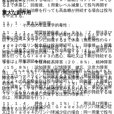
置を行うこと。
るまで休薬し、回復後、１用量レベル減量して投与再開す
る、ｂ．適切な治療を行っても高血糖が持続する場合は投与
重大な副作用
を中止する。
１１．１． 重大な副作用
１０）． その他の非血液学的毒性：
１１．１．１． 間質性肺疾患（０．９％）〔７．用法及び
@． Ｇｒａｄｅ３の非血液学的毒性の場合：Ｇｒａｄｅ１
用量に関連する注意の項、８．１、９．１．１参照〕。
以下又はベースラインに回復するまで休薬（無症候性のＧｒ
ａｄｅ３の低リン酸血症は投与継続可）し、回復後、１用量
１１．１．２． ＱＴ間隔延長（５．２％）〔７．用法及び
レベル減量又は同一用量にて投与再開する（また、適切な治
用量に関連する注意の項、８．２、９．１．２参照〕。
療を行ってもＧｒａｄｅ３の悪心、嘔吐又は下痢が持続する
場合は、用量調節を行う）。
１１．１．３． 中枢神経系障害（２０．８％）、精神障害
（１５．８％）：認知障害（記憶障害、健忘、注意力障害
A． Ｇｒａｄｅ４の非血液学的毒性の場合：Ｇｒａｄｅ１
等）（１７．５％）、言語障害（構語障害、言語緩慢、会話
以下又はベースラインに回復するまで休薬（無症候性のＧｒ
障害等）（６．１％）等の中枢神経系障害や、気分障害（易
ａｄｅ４の高尿酸血症は投与継続可）し、回復後、１用量レ
刺激性、うつ病、不安等）（１２．７％）、幻覚（幻視、幻
ベル減量して投与再開又は投与中止する（また、適切な治療
聴等）（４．７％）等の精神障害があらわれることがある
を行ってもＧｒａｄｅ４の悪心、嘔吐又は下痢が持続する場
〔７．用法及び用量に関連する注意の項参照〕。
合は、用量調節を行う）。
１１．１．４． 膵炎（１０．１％）〔７．用法及び用量に
１１）． リンパ球減少症：Ｇｒａｄｅ３のリンパ球減少症
関連する注意の項参照〕。
又はＧｒａｄｅ４のリンパ球減少症の場合：同一用量で投与