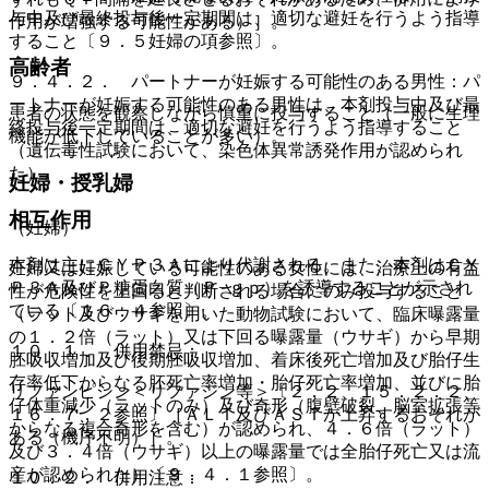
与中及び最終投与後一定期間は、適切な避妊を行うよう指導
作用が増強する可能性がある）］。
すること〔９．５妊婦の項参照〕。
高齢者
９．４．２． パートナーが妊娠する可能性のある男性：パ
ートナーが妊娠する可能性のある男性は、本剤投与中及び最
患者の状態を観察しながら慎重に投与すること（一般に生理
終投与後一定期間は、適切な避妊を行うよう指導すること
機能が低下していることが多い）。
（遺伝毒性試験において、染色体異常誘発作用が認められ
た）。
妊婦・授乳婦
相互作用
（妊婦）
本剤は主にＣＹＰ３Ａにより代謝される。また、本剤はＣＹ
妊婦又は妊娠している可能性のある女性には、治療上の有益
Ｐ３Ａ及びＰ糖蛋白質（Ｐ−ｇｐ）を誘導することが示され
性が危険性を上回ると判断される場合にのみ投与すること
ている〔１６．４参照〕。
（ラット及びウサギを用いた動物試験において、臨床曝露量
の１．２倍（ラット）又は下回る曝露量（ウサギ）から早期
１０．１． 併用禁忌：
胚吸収増加及び後期胚吸収増加、着床後死亡増加及び胎仔生
存率低下からなる胚死亡率増加・胎仔死亡率増加、並びに胎
リファンピシン＜リファジン等＞〔２．２、１５．２．２、
仔体重減少（ラットのみ）及び奇形（腹壁破裂、脳室拡張等
１６．７．２参照〕［ＡＬＴ及びＡＳＴが上昇するおそれが
からなる複合奇形を含む）が認められ、４．６倍（ラット）
ある（機序不明）］。
及び３．４倍（ウサギ）以上の曝露量では全胎仔死亡又は流
産が認められた）〔９．４．１参照〕。
１０．２． 併用注意：