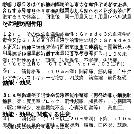
継続（感染又はその他の臨床的に重大な毒性所見がない場
１１．１．５． 肝機能障害（１８．２％）：ＡＬＴ上昇、
合）する又はＧｒａｄｅ１以下もしくはベースライン値に回
ＡＳＴ上昇等を伴う肝機能障害があらわれることがある。
復するまで休薬し、回復後、同一用量又は１用量レベル減量
して投与再開する。
その他の副作用
１２）． その他の血液学的毒性：Ｇｒａｄｅ３の血液学的
１１．２． その他の副作用
毒性又はＧｒａｄｅ４の血液学的毒性の場合：Ｇｒａｄｅ１
以下又はベースライン値に回復するまで休薬し、回復後、１
１）． 精神・神経系：（２０％以上）末梢性ニューロパチ
用量レベル減量又は同一用量にて投与再開する。
ー（感覚鈍麻、筋力低下等）（２７．１％）、（１０％未
満）浮動性めまい、頭痛、味覚異常、不眠症、失語症。
ＧｒａｄｅはＮＣＩ−ＣＴＣＡＥ ｖｅｒ４．０３に準じ
る。
２）． 筋骨格系：（１０％未満）関節痛、筋肉痛、血中ク
レアチンホスホキナーゼ増加、四肢痛、筋痙縮、筋骨格硬
効能・効果
直。
３）． 循環器：（１０％未満）不整脈（洞性徐脈、動悸、
ＡＬＫ融合遺伝子陽性の切除不能な進行・再発の非小細胞肺
徐脈、第１度房室ブロック、洞性頻脈、頻脈等）、心臓障害
癌。
（駆出率減少、左室機能不全、心嚢液貯留等）、高血圧。
効能・効果に関連する注意
４）． 消化器：（１０％以上２０％未満）下痢、（１０％
未満）便秘、悪心、嘔吐、腹部膨満、腹痛、口内炎、鼓腸。
（効能又は効果に関連する注意）