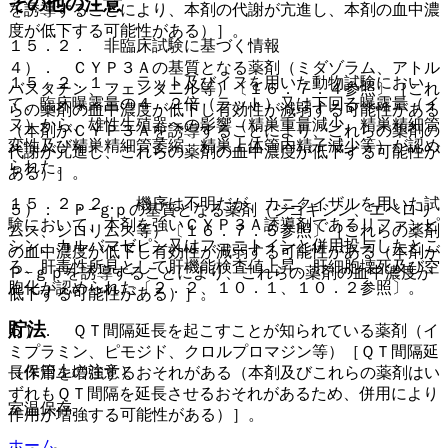
その他の注意
を誘導することにより、本剤の代謝が亢進し、本剤の血中濃
度が低下する可能性がある）］。
１５．２． 非臨床試験に基づく情報
４）． ＣＹＰ３Ａの基質となる薬剤（ミダゾラム、アトル
１５．２．１． ラット及びイヌを用いた動物試験におい
バスタチン、フェンタニル等）〔１６．７．４参照〕［これ
て、臨床曝露量の４．２倍（ラット）又は下回る曝露量（イ
らの薬剤の血中濃度が低下し有効性が減弱する可能性がある
ヌ）から、雄性生殖器への影響（精巣重量減少、精巣精細管
（本剤がＣＹＰ３Ａを誘導することにより、これらの薬剤の
変性及び精巣精細管萎縮、精巣上体管内精子減少等）が認め
代謝が亢進し、これらの薬剤の血中濃度が低下する可能性が
られた。
ある）］。
１５．２．２． 機序は不明だが、カニクイザルを用いた試
５）． Ｐ−ｇｐの基質となる薬剤（ジゴキシン、エベロリ
験において、本剤を強いＣＹＰ３Ａ誘導剤であるリファンピ
ムス、シロリムス等）〔１６．７．５参照〕［これらの薬剤
シン、カルバマゼピン又はフェニトインと併用投与したとこ
の血中濃度が低下し有効性が減弱する可能性がある（本剤が
ろ、肝毒性所見として肝機能検査値上昇、肝細胞壊死及び空
Ｐ−ｇｐを誘導することにより、これらの薬剤の血中濃度が
胞化が認められた〔２．２、１０．１、１０．２参照〕。
低下する可能性がある）］。
貯法
６）． ＱＴ間隔延長を起こすことが知られている薬剤（イ
ミプラミン、ピモジド、クロルプロマジン等）［ＱＴ間隔延
（保管上の注意）
長作用を増強するおそれがある（本剤及びこれらの薬剤はい
ずれもＱＴ間隔を延長させるおそれがあるため、併用により
室温保存。
作用が増強する可能性がある）］。
ホーム