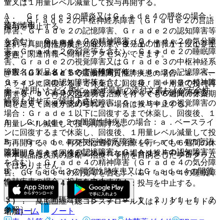
量又は１用量レベル減量して投与再開する。
A． Ｇｒａｄｅ３の膵炎又はＧｒａｄｅ４の膵炎の場合：
A． Ｇｒａｄｅ２の中枢神経系障害（Ｇｒａｄｅ２の言語
薬剤情報
投与を中止する。
障害、Ｇｒａｄｅ２の記憶障害、Ｇｒａｄｅ２の認知障害等
を含む）、Ｇｒａｄｅ２の精神障害（Ｇｒａｄｅ２の気分障
薬剤写真、用法用量、効能効果や後発品の情報が一度に参照
２）． 間質性肺疾患〔８．１、９．１．１、１１．１．１
害、Ｇｒａｄｅ２の幻覚等を含む）、Ｇｒａｄｅ２の睡眠障
でき、関連情報へ簡単にアクセスができます。
参照〕：
害、Ｇｒａｄｅ２の視覚障害又はＧｒａｄｅ３の中枢神経系
障害（Ｇｒａｄｅ３の言語障害、Ｇｒａｄｅ３の記憶障害、
一般名、製品名どちらでも検索可能！
@． Ｇｒａｄｅ１で症候性間質性肺疾患の場合：ａ．ベー
Ｇｒａｄｅ３の認知障害等を含む）、Ｇｒａｄｅ３の精神障
スラインに回復するまで休薬し、回復後、同一用量で投与再
※ ご使用いただく際に、必ず最新の添付文書および安全性
害（Ｇｒａｄｅ３の気分障害、Ｇｒａｄｅ３の幻覚等を含
開する、ｂ．再発又は適切な治療を行っても６週間の休薬期
情報も併せてご確認下さい。
む）、Ｇｒａｄｅ３の睡眠障害、Ｇｒａｄｅ３の視覚障害の
間を超えて回復が認められない場合は投与中止する。
場合：Ｇｒａｄｅ１以下に回復するまで休薬し、回復後、１
A． Ｇｒａｄｅ２の間質性肺疾患の場合：ａ．ベースライ
用量レベル減量して投与再開する。
ンに回復するまで休薬し、回復後、１用量レベル減量して投
B． Ｇｒａｄｅ４の中枢神経系障害（Ｇｒａｄｅ４の言語
与再開する、ｂ．再発又は適切な治療を行っても６週間の休
障害、Ｇｒａｄｅ４の記憶障害、Ｇｒａｄｅ４の認知障害等
薬期間を超えて回復が認められない場合は投与中止する。
※本製品は疾病の診断・治療・予防を目的としたプログラム
を含む）、Ｇｒａｄｅ４の精神障害（Ｇｒａｄｅ４の気分障
ではありません。
B． Ｇｒａｄｅ３の間質性肺疾患又はＧｒａｄｅ４の間質
害、Ｇｒａｄｅ４の幻覚等を含む）、Ｇｒａｄｅ４の睡眠障
性肺疾患の場合：投与を中止する。
害、Ｇｒａｄｅ４の視覚障害の場合：投与を中止する。
３）． ＱＴ間隔延長〔８．２、９．１．２、１１．１．２
７）． 高脂血症（総コレステロール又はトリグリセリドの
参照〕：
ホーム
ノート
増加）：