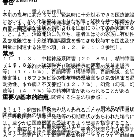
警告
１１．１． 重大な副作用
本剤の投与にあたっては、緊急時に十分対応できる医療施設
において、がん化学療法に十分な知識・経験を持つ医師のも
１１．１．１． 間質性肺疾患（０．９％）〔７．用法及び
とで、本療法が適切と判断される症例についてのみ実施する
用量に関連する注意の項、８．１、９．１．１参照〕。
こと。また、治療開始に先立ち、患者又はその家族に有効性
及び危険性を十分説明し、同意を得てから投与すること。
１１．１．２． ＱＴ間隔延長（５．２％）〔７．用法及び
用量に関連する注意の項、８．２、９．１．２参照〕。
禁忌
１１．１．３． 中枢神経系障害（２０．８％）、精神障害
（１５．８％）：認知障害（記憶障害、健忘、注意力障害
２．１． 本剤の成分に対し過敏症の既往歴のある患者。
等）（１７．５％）、言語障害（構語障害、言語緩慢、会話
２．２． リファンピシン投与中の患者〔１０．１、１５．
障害等）（６．１％）等の中枢神経系障害や、気分障害（易
２．２、１６．７．２参照〕。
刺激性、うつ病、不安等）（１２．７％）、幻覚（幻視、幻
聴等）（４．７％）等の精神障害があらわれることがある
重要な基本的注意
〔７．用法及び用量に関連する注意の項参照〕。
１１．１．４． 膵炎（１０．１％）〔７．用法及び用量に
８．１． 間質性肺疾患があらわれることがあるので、息切
関連する注意の項参照〕。
れ、呼吸困難、咳嗽、発熱等の初期症状があらわれた場合に
は、速やかに医療機関を受診するよう患者を指導すること。
１１．１．５． 肝機能障害（１８．２％）：ＡＬＴ上昇、
また、胸部ＣＴ検査等の実施など、患者の状態を十分観察す
ＡＳＴ上昇等を伴う肝機能障害があらわれることがある。
ること。必要に応じて動脈血酸素分圧（ＰａＯ２）、動脈血