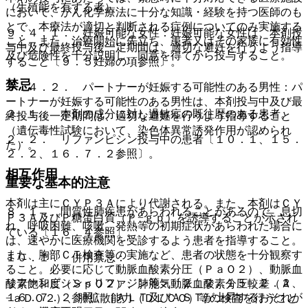
（生殖能を有する者）
において、がん化学療法に十分な知識・経験を持つ医師のも
とで、本療法が適切と判断される症例についてのみ実施する
９．４．１． 妊娠可能な女性：妊娠可能な女性は、本剤投
こと。また、治療開始に先立ち、患者又はその家族に有効性
与中及び最終投与後一定期間は、適切な避妊を行うよう指導
及び危険性を十分説明し、同意を得てから投与すること。
すること〔９．５妊婦の項参照〕。
禁忌
９．４．２． パートナーが妊娠する可能性のある男性：パ
ートナーが妊娠する可能性のある男性は、本剤投与中及び最
２．１． 本剤の成分に対し過敏症の既往歴のある患者。
終投与後一定期間は、適切な避妊を行うよう指導すること
（遺伝毒性試験において、染色体異常誘発作用が認められ
２．２． リファンピシン投与中の患者〔１０．１、１５．
た）。
２．２、１６．７．２参照〕。
相互作用
重要な基本的注意
本剤は主にＣＹＰ３Ａにより代謝される。また、本剤はＣＹ
８．１． 間質性肺疾患があらわれることがあるので、息切
Ｐ３Ａ及びＰ糖蛋白質（Ｐ−ｇｐ）を誘導することが示され
れ、呼吸困難、咳嗽、発熱等の初期症状があらわれた場合に
ている〔１６．４参照〕。
は、速やかに医療機関を受診するよう患者を指導すること。
また、胸部ＣＴ検査等の実施など、患者の状態を十分観察す
１０．１． 併用禁忌：
ること。必要に応じて動脈血酸素分圧（ＰａＯ２）、動脈血
リファンピシン＜リファジン等＞〔２．２、１５．２．２、
酸素飽和度（ＳｐＯ２）、肺胞気動脈血酸素分圧較差（Ａ
１６．７．２参照〕［ＡＬＴ及びＡＳＴが上昇するおそれが
−ａＤＯ２）、肺拡散能力（ＤＬＣＯ）等の検査を行うこと