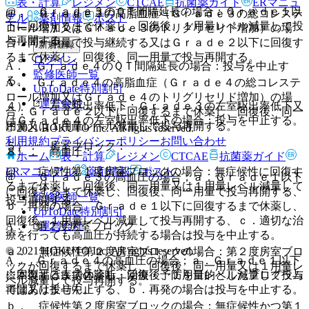
表・計算
レジメン
CTCAE
抗菌薬ガイド
ERマニュ
@． Ｇｒａｄｅ３のＱＴ間隔延長の場合：Ｇｒａｄｅ１以
@． Ｇｒａｄｅ３の高脂血症（Ｇｒａｄｅ３の総コレステ
アル
薬剤情報
ポスト
下に回復するまで休薬し、回復後、１用量レベル減量して投
ロール増加又はＧｒａｄｅ３のトリグリセリド増加）の場
与再開する。
合：同一用量で投与継続する又はＧｒａｄｅ２以下に回復す
新規登録
るまで休薬し、回復後、同一用量で投与再開する。
ログイン
A． Ｇｒａｄｅ４のＱＴ間隔延長の場合：投与を中止す
監修医師一覧
る。
A． Ｇｒａｄｅ４の高脂血症（Ｇｒａｄｅ４の総コレステ
UpToDate特別割引
ロール増加又はＧｒａｄｅ４のトリグリセリド増加）の場
運営会社
４）． 左室駆出率低下：Ｇｒａｄｅ３の左室駆出率低下又
合：Ｇｒａｄｅ２以下に回復するまで休薬し、回復後、同一
はＧｒａｄｅ４の左室駆出率低下の場合：投与を中止する。
用量又は１用量レベル減量して投与再開する。
© 2021 HOKUTO Inc. All rights reserved.
利用規約
プライバシーポリシー
お問い合わせ
５）． 房室ブロック：
８）． 高血圧：
ホーム
表・計算
レジメン
CTCAE
抗菌薬ガイド
@． 症候性第１度房室ブロックの場合：無症候性に回復す
ERマニュアル
薬剤情報
ポスト
@． Ｇｒａｄｅ３の高血圧の場合；ａ．Ｇｒａｄｅ１以下
るまで休薬し、回復後、同一用量又は１用量レベル減量して
に回復するまで休薬し、回復後、同一用量で投与再開する、
監修医師一覧
投与再開する。
ｂ．再発の場合、Ｇｒａｄｅ１以下に回復するまで休薬し、
UpToDate特別割引
回復後、１用量レベル減量して投与再開する、ｃ．適切な治
A． 第２度房室ブロック：
運営会社
療を行っても高血圧が持続する場合は投与を中止する。
© 2021 HOKUTO Inc. All rights reserved.
ａ． 無症候性第２度房室ブロックの場合：第２度房室ブロ
A． Ｇｒａｄｅ４の高血圧の場合；ａ．Ｇｒａｄｅ１以下
ックが回復するまで休薬し、回復後、同一用量又は１用量レ
に回復するまで休薬し、回復後、１用量レベル減量して投与
※本製品は疾病の診断・治療・予防を目的としたプログラム
ベル減量して投与再開する。
再開又は投与中止する、ｂ．再発の場合は投与を中止する。
ではありません。
ｂ． 症候性第２度房室ブロックの場合：無症候性かつ第１