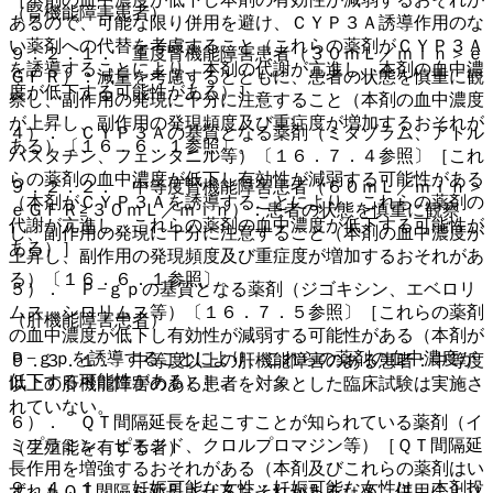
（腎機能障害患者）
あるので、可能な限り併用を避け、ＣＹＰ３Ａ誘導作用のな
い薬剤への代替を考慮すること（これらの薬剤がＣＹＰ３Ａ
９．２．１． 重度腎機能障害患者（３０ｍＬ／ｍｉｎ＞ｅ
を誘導することにより、本剤の代謝が亢進し、本剤の血中濃
ＧＦＲ）：減量を考慮するとともに、患者の状態を慎重に観
度が低下する可能性がある）］。
察し、副作用の発現に十分に注意すること（本剤の血中濃度
が上昇し、副作用の発現頻度及び重症度が増加するおそれが
４）． ＣＹＰ３Ａの基質となる薬剤（ミダゾラム、アトル
ある）〔１６．６．１参照〕。
バスタチン、フェンタニル等）〔１６．７．４参照〕［これ
らの薬剤の血中濃度が低下し有効性が減弱する可能性がある
９．２．２． 中等度腎機能障害患者（６０ｍＬ／ｍｉｎ＞
（本剤がＣＹＰ３Ａを誘導することにより、これらの薬剤の
ｅＧＦＲ≧３０ｍＬ／ｍｉｎ）：患者の状態を慎重に観察
代謝が亢進し、これらの薬剤の血中濃度が低下する可能性が
し、副作用の発現に十分に注意すること（本剤の血中濃度が
ある）］。
上昇し、副作用の発現頻度及び重症度が増加するおそれがあ
る）〔１６．６．１参照〕。
５）． Ｐ−ｇｐの基質となる薬剤（ジゴキシン、エベロリ
ムス、シロリムス等）〔１６．７．５参照〕［これらの薬剤
（肝機能障害患者）
の血中濃度が低下し有効性が減弱する可能性がある（本剤が
Ｐ−ｇｐを誘導することにより、これらの薬剤の血中濃度が
９．３．１． 中等度以上の肝機能障害のある患者：中等度
低下する可能性がある）］。
以上の肝機能障害のある患者を対象とした臨床試験は実施さ
れていない。
６）． ＱＴ間隔延長を起こすことが知られている薬剤（イ
ミプラミン、ピモジド、クロルプロマジン等）［ＱＴ間隔延
（生殖能を有する者）
長作用を増強するおそれがある（本剤及びこれらの薬剤はい
９．４．１． 妊娠可能な女性：妊娠可能な女性は、本剤投
ずれもＱＴ間隔を延長させるおそれがあるため、併用により