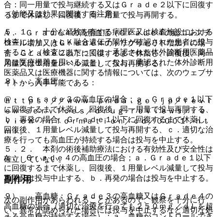
合：同一用量で投与継続する又はＧｒａｄｅ２以下に回復す
（効能又は効果に関連する注意）
るまで休薬し、回復後、同一用量で投与再開する。
５．１． 十分な経験を有する病理医又は検査施設における
A． Ｇｒａｄｅ４の高脂血症（Ｇｒａｄｅ４の総コレステ
検査により、ＡＬＫ融合遺伝子陽性が確認された患者に投与
ロール増加又はＧｒａｄｅ４のトリグリセリド増加）の場
すること（検査にあたっては、承認された体外診断用医薬品
合：Ｇｒａｄｅ２以下に回復するまで休薬し、回復後、同一
又は医療機器を用いること）。なお、承認された体外診断用
用量又は１用量レベル減量して投与再開する。
医薬品又は医療機器に関する情報については、次のウェブサ
８）． 高血圧：
イトから入手可能である：
@． Ｇｒａｄｅ３の高血圧の場合；ａ．Ｇｒａｄｅ１以下
ｈｔｔｐｓ：／／ｗｗｗ．ｐｍｄａ．ｇｏ．ｊｐ／ｒｅｖｉ
に回復するまで休薬し、回復後、同一用量で投与再開する、
ｅｗ−ｓｅｒｖｉｃｅｓ／ｄｒｕｇ−ｒｅｖｉｅｗｓ／ｒｅ
ｂ．再発の場合、Ｇｒａｄｅ１以下に回復するまで休薬し、
ｖｉｅｗ−ｉｎｆｏｒｍａｔｉｏｎ／ｃｄ／０００１．ｈｔ
回復後、１用量レベル減量して投与再開する、ｃ．適切な治
ｍｌ。
療を行っても高血圧が持続する場合は投与を中止する。
５．２． 本剤の術後補助療法における有効性及び安全性は
A． Ｇｒａｄｅ４の高血圧の場合；ａ．Ｇｒａｄｅ１以下
確立していない。
に回復するまで休薬し、回復後、１用量レベル減量して投与
再開又は投与中止する、ｂ．再発の場合は投与を中止する。
副作用
９）． 高血糖：Ｇｒａｄｅ３の高血糖又はＧｒａｄｅ４の
次の副作用があらわれることがあるので、観察を十分に行
高血糖の場合（適切な治療を行っても２５０ｍｇ／ｄＬを超
い、異常が認められた場合には投与を中止するなど適切な処
える高血糖が持続する場合）；ａ．血糖がコントロールでき