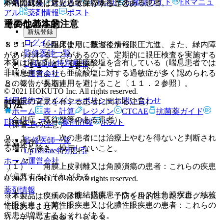
表・計算
レジメン
CTCAE
抗菌薬ガイド
ERマニュ
本剤の成分に対し過敏症の既往歴のある患者。
外箱開封後は遮光して保存すること。
アル
薬剤情報
ポスト
重要な基本的注意
その他の注意
新規登録
ログイン
８．１． 連用により、数週後から眼圧亢進、また、緑内障
１５．１． 臨床使用に基づく情報
監修医師一覧
があらわれることがあるので、定期的に眼圧検査を実施する
本剤は添加剤として亜硫酸塩を含有している（喘息患者では
UpToDate特別割引
こと〔１１．１．１参照〕。
非喘息患者よりも亜硫酸塩に対する過敏症が多く認められる
運営会社
８．２． 長期連用を避けること〔１１．２参照〕。
との報告がある）。
© 2021 HOKUTO Inc. All rights reserved.
利用規約
プライバシーポリシー
お問い合わせ
（特定の背景を有する患者に関する注意）
貯法
ホーム
表・計算
レジメン
CTCAE
抗菌薬ガイド
（合併症・既往歴等のある患者）
ERマニュアル
薬剤情報
ポスト
（保管上の注意）
９．１．１． 次の患者には治療上やむを得ないと判断され
監修医師一覧
室温保存。
る場合を除き、投与しないこと。
UpToDate特別割引
運営会社
ホーム
（１）． 角膜上皮剥離又は角膜潰瘍の患者：これらの疾患
が増悪するおそれがある。
© 2021 HOKUTO Inc. All rights reserved.
薬剤情報
（２）． ウイルス性結膜疾患・ウイルス性角膜疾患、結核
※本製品は疾病の診断・治療・予防を目的としたプログラム
性眼疾患、真菌性眼疾患又は化膿性眼疾患の患者：これらの
ではありません。
疾患が増悪するおそれがある。
リンデロン点眼液０．０１％