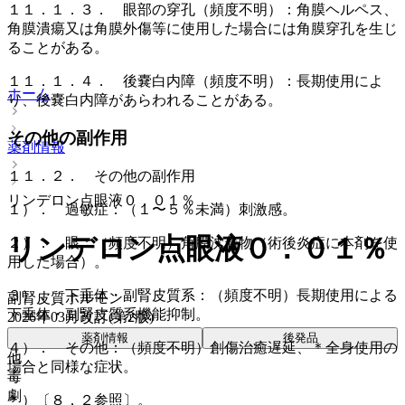
１１．１．３． 眼部の穿孔（頻度不明）：角膜ヘルペス、
角膜潰瘍又は角膜外傷等に使用した場合には角膜穿孔を生じ
ることがある。
１１．１．４． 後嚢白内障（頻度不明）：長期使用によ
ホーム
り、後嚢白内障があらわれることがある。
その他の副作用
薬剤情報
１１．２． その他の副作用
リンデロン点眼液０．０１％
１）． 過敏症：（１〜５％未満）刺激感。
リンデロン点眼液０．０１％
２）． 眼：（頻度不明）角膜沈着物（術後炎症に本剤を使
用した場合）。
３）． 下垂体・副腎皮質系：（頻度不明）長期使用による
副腎皮質ホルモン
下垂体・副腎皮質系機能抑制。
2026年03月改訂(第2版)
薬剤情報
後発品
４）． その他：（頻度不明）創傷治癒遅延、＊全身使用の
他
場合と同様な症状。
毒
劇
＊）〔８．２参照〕。