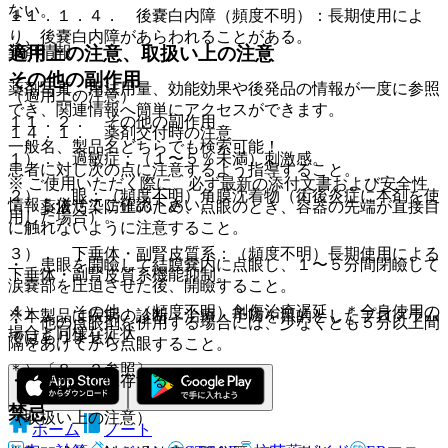
ない。
１１．１．４． 後嚢白内障（頻度不明）：長期使用によ
り、後嚢白内障があらわれることがある。
薬剤情報
適用上の注意、取扱い上の注意
その他の副作用
薬剤写真、用法用量、効能効果や後発品の情報が一度に参照
（適用上の注意）
でき、関連情報へ簡単にアクセスができます。
１１．２． その他の副作用
１４．１． 薬剤交付時の注意
一般名、製品名どちらでも検索可能！
１）． 過敏症：（１〜５％未満）刺激感。
患者に対し次の点に注意するよう指導すること。
※ ご使用いただく際に、必ず最新の添付文書および安全性
２）． 眼：（頻度不明）角膜沈着物（術後炎症に本剤を使
情報も併せてご確認下さい。
・ 薬液汚染防止のため、点眼のとき、容器の先端が直接目
用した場合）。
に触れないように注意すること。
３）． 下垂体・副腎皮質系：（頻度不明）長期使用による
・ 患眼を開瞼して結膜嚢内に点眼し、１〜５分間閉瞼して
下垂体・副腎皮質系機能抑制。
涙嚢部を圧迫させた後、開瞼すること。
４）． その他：（頻度不明）創傷治癒遅延、＊全身使用の
※本製品は疾病の診断・治療・予防を目的としたプログラム
・ 他の点眼剤を併用する場合には、少なくとも５分以上間
場合と同様な症状。
ではありません。
隔をあけてから点眼すること。
＊）〔８．２参照〕。
・ 遮光して保存すること。
禁忌
（取扱い上の注意）
ホーム
ノート