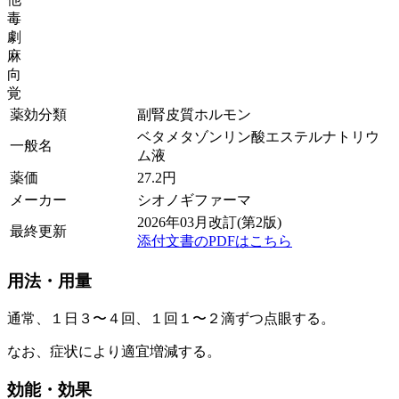
毒
劇
麻
向
覚
薬効分類
副腎皮質ホルモン
ベタメタゾンリン酸エステルナトリウ
一般名
ム液
薬価
27.2
円
メーカー
シオノギファーマ
2026年03月改訂(第2版)
最終更新
添付文書のPDFはこちら
用法・用量
通常、１日３〜４回、１回１〜２滴ずつ点眼する。
なお、症状により適宜増減する。
効能・効果