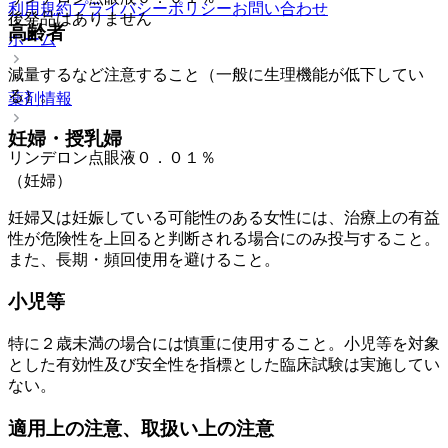
利用規約
プライバシーポリシー
お問い合わせ
後発品はありません
高齢者
ホーム
減量するなど注意すること（一般に生理機能が低下してい
る）。
薬剤情報
妊婦・授乳婦
リンデロン点眼液０．０１％
（妊婦）
妊婦又は妊娠している可能性のある女性には、治療上の有益
性が危険性を上回ると判断される場合にのみ投与すること。
また、長期・頻回使用を避けること。
小児等
特に２歳未満の場合には慎重に使用すること。小児等を対象
とした有効性及び安全性を指標とした臨床試験は実施してい
ない。
適用上の注意、取扱い上の注意