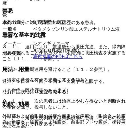
麻
向
禁忌
覚
薬効分類
副腎皮質ホルモン
本剤の成分に対し過敏症の既往歴のある患者。
一般名
ベタメタゾンリン酸エステルナトリウム液
重要な基本的注意
薬価
27.2
円
メーカー
シオノギファーマ
８．１． 連用により、数週後から眼圧亢進、また、緑内障
2026年03月改訂(第2版)
があらわれることがあるので、定期的に眼圧検査を実施する
最終更新
添付文書のPDFはこちら
こと〔１１．１．１参照〕。
用法・用量
８．２． 長期連用を避けること〔１１．２参照〕。
（特定の背景を有する患者に関する注意）
通常、１日３〜４回、１回１〜２滴ずつ点眼する。
（合併症・既往歴等のある患者）
なお、症状により適宜増減する。
９．１．１． 次の患者には治療上やむを得ないと判断され
効能・効果
る場合を除き、投与しないこと。
外眼部および前眼部の炎症性疾患の対症療法（眼瞼炎、結膜
（１）． 角膜上皮剥離又は角膜潰瘍の患者：これらの疾患
炎、角膜炎、強膜炎、上強膜炎、前眼部ブドウ膜炎、術後炎
が増悪するおそれがある。