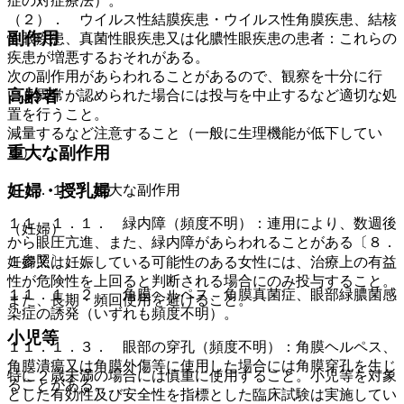
症の対症療法）。
（２）． ウイルス性結膜疾患・ウイルス性角膜疾患、結核
副作用
性眼疾患、真菌性眼疾患又は化膿性眼疾患の患者：これらの
疾患が増悪するおそれがある。
次の副作用があらわれることがあるので、観察を十分に行
高齢者
い、異常が認められた場合には投与を中止するなど適切な処
置を行うこと。
減量するなど注意すること（一般に生理機能が低下してい
重大な副作用
る）。
妊婦・授乳婦
１１．１． 重大な副作用
１１．１．１． 緑内障（頻度不明）：連用により、数週後
（妊婦）
から眼圧亢進、また、緑内障があらわれることがある〔８．
１参照〕。
妊婦又は妊娠している可能性のある女性には、治療上の有益
性が危険性を上回ると判断される場合にのみ投与すること。
１１．１．２． 角膜ヘルペス、角膜真菌症、眼部緑膿菌感
また、長期・頻回使用を避けること。
染症の誘発（いずれも頻度不明）。
小児等
１１．１．３． 眼部の穿孔（頻度不明）：角膜ヘルペス、
角膜潰瘍又は角膜外傷等に使用した場合には角膜穿孔を生じ
特に２歳未満の場合には慎重に使用すること。小児等を対象
ることがある。
とした有効性及び安全性を指標とした臨床試験は実施してい