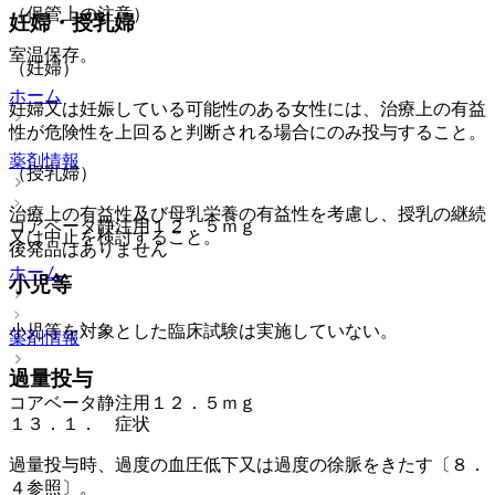
（保管上の注意）
妊婦・授乳婦
室温保存。
（妊婦）
ホーム
妊婦又は妊娠している可能性のある女性には、治療上の有益
性が危険性を上回ると判断される場合にのみ投与すること。
薬剤情報
（授乳婦）
治療上の有益性及び母乳栄養の有益性を考慮し、授乳の継続
コアベータ静注用１２．５ｍｇ
又は中止を検討すること。
後発品はありません
ホーム
小児等
小児等を対象とした臨床試験は実施していない。
薬剤情報
過量投与
コアベータ静注用１２．５ｍｇ
１３．１． 症状
過量投与時、過度の血圧低下又は過度の徐脈をきたす〔８．
４参照〕。