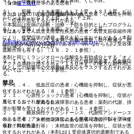
４）． 呼吸器：（１％未満）鼻閉、くしゃみ。
（合併症・既往歴等のある患者）
運営会社
５）． 肝臓：（１％未満）ＡＬＴ上昇、ＡＳＴ上昇、ビリ
９．１．１． 左室収縮機能障害のある患者：心機能を抑制
© 2021 HOKUTO Inc. All rights reserved.
ルビン上昇、γ−ＧＴＰ上昇、Ａｌ−Ｐ上昇。
し、症状が悪化するおそれがある。
※本製品は疾病の診断・治療・予防を目的としたプログラム
６）． 腎臓：（１％未満）クレアチニン上昇。
ではありません。
９．１．２． 気管支痙攣性疾患の患者：気管支筋収縮作用
により、痙攣症状の誘発、悪化を起こすおそれがある（本剤
７）． その他：（１％未満）白血球増加、血小板減少、総
利用規約
プライバシーポリシー
お問い合わせ
はβ１受容体選択的遮断剤であるが、弱いながらもβ２受容体
蛋白減少、カリウム上昇。
遮断作用も有する）〔１８．２．１参照〕。
本剤と同じくランジオロール塩酸塩を有効成分とする「オノ
９．１．３． コントロール不十分な糖尿病患者：低血糖症
アクト点滴静注用５０ｍｇ・１５０ｍｇ」の重大な副作用に
状としての頻脈等の交感神経系反応をマスクするおそれがあ
ついては、１５．１．１参照。
る。
禁忌
９．１．４． 低血圧症の患者：心機能を抑制し、症状が悪
化するおそれがある〔８．１参照〕。
２．１． 心原性ショックの患者［心機能を抑制し、症状が
悪化するおそれがある］。
９．１．５． 重篤な血液障害のある患者：薬剤の代謝、排
泄が影響を受けるおそれがある〔１６．４参照〕。
２．２． 糖尿病性ケトアシドーシス、代謝性アシドーシス
のある患者［アシドーシスによる心筋収縮力の抑制を増強す
９．１．６． 末梢循環障害のある患者（壊疽、レイノー症
るおそれがある］。
候群、間歇性跛行等）：末梢血管の拡張を抑制し、症状が悪
化するおそれがある（本剤はβ１受容体選択的遮断剤である