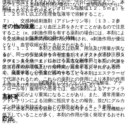
壊死が発現するおそれがあるので、十分に注意すること。本
ルアミンによるα刺激作用が優位になり、血管収縮がさらに
剤は、１バイアル（ランジオロール塩酸塩１２．５ｍｇ）を
増強されるおそれがある）］。
１．２５ｍＬ以上の生理食塩液等で溶解すること。
７）． 交感神経刺激剤（アドレナリン等）〔１３．２参
その他の注意
照〕［血管収縮により血圧上昇をきたすことがあるので注意
すること（α、β刺激作用を有する薬剤の場合には、本剤によ
１５．１． 臨床使用に基づく情報
り交感神経刺激剤のβ刺激作用が抑制され、α刺激作用が優位
となり、血管収縮が起こるおそれがある）］。
１５．１．１． 本剤と効能又は効果、用法及び用量が異な
るが、同一の有効成分を含有する「オノアクト点滴静注用５
８）． コリンエステラーゼ阻害剤（ネオスチグミン、ジス
０ｍｇ・１５０ｍｇ」における重大な副作用として、ショッ
チグミン臭化物、エドロホニウム塩化物等）［本剤の代謝を
ク（過度の血圧低下）、心停止、完全房室ブロック、洞停
阻害し作用が増強及び作用時間が延長するおそれがあるの
止、高度徐脈、心不全が認められている。
で、減量するなど慎重に投与すること（本剤はエステラーゼ
で代謝されるため、これらの薬剤との併用により本剤の作用
１５．１．２． β遮断剤（プロプラノロール塩酸塩、アテ
が増強及び作用時間が延長するおそれがある）］。
ノロール等）服用中の患者では、他の薬剤によるアナフィラ
キシー反応がより重篤になることがあり、また、通常用量の
高齢者
アドレナリンによる治療に抵抗するとの報告、並びにグルカ
ゴン静注が有効であったとの報告がある〔８．５参照〕。
十分に患者の状態を観察しながら投与すること。生理機能が
低下していることが多く、本剤の作用が強く発現するおそれ
貯法
がある。