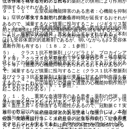
（合併症・既往歴等のある患者）
低下作用を有するため、これらの薬剤との併用により作用が
増強するおそれがある）］。
９．１．１． 左室収縮機能障害のある患者：心機能を抑制
し、症状が悪化するおそれがある。
４）． ジギタリス製剤［房室伝導時間が延長するおそれが
あるので、減量するなど慎重に投与すること（ジギタリス製
９．１．２． 気管支痙攣性疾患の患者：気管支筋収縮作用
剤とβ遮断剤は共に房室伝導時間の延長作用を有するため、
により、痙攣症状の誘発、悪化を起こすおそれがある（本剤
これらの薬剤との併用により作用が増強するおそれがあ
はβ１受容体選択的遮断剤であるが、弱いながらもβ２受容体
る）］。
遮断作用も有する）〔１８．２．１参照〕。
５）． クラス１抗不整脈剤（ジソピラミド、プロカインア
９．１．３． コントロール不十分な糖尿病患者：低血糖症
ミド等）、クラス３抗不整脈剤（アミオダロン、ニフェカラ
状としての頻脈等の交感神経系反応をマスクするおそれがあ
ント等）［過度の心機能抑制があらわれるおそれがあるの
る。
で、減量するなど慎重に投与すること（クラス１抗不整脈剤
及びクラス３抗不整脈剤は刺激伝導系に対する抑制作用を有
９．１．４． 低血圧症の患者：心機能を抑制し、症状が悪
するので、これらの薬剤との併用で過度の心機能抑制作用が
化するおそれがある〔８．１参照〕。
起こるおそれがある）］。
９．１．５． 重篤な血液障害のある患者：薬剤の代謝、排
６）． クロニジン［クロニジン投与中止後のリバウンド現
泄が影響を受けるおそれがある〔１６．４参照〕。
象＜血圧上昇＞を増強する可能性があるので、冠動脈ＣＴ実
施前の数日以内にクロニジンを投与中止した場合には、本剤
９．１．６． 末梢循環障害のある患者（壊疽、レイノー症
の投与を慎重に行うこと（クロニジンを投与されている患者
候群、間歇性跛行等）：末梢血管の拡張を抑制し、症状が悪
でクロニジンを中止すると、血中カテコールアミンが上昇
化するおそれがある（本剤はβ１受容体選択的遮断剤である