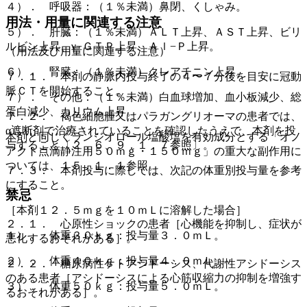
４）． 呼吸器：（１％未満）鼻閉、くしゃみ。
用法・用量に関連する注意
５）． 肝臓：（１％未満）ＡＬＴ上昇、ＡＳＴ上昇、ビリ
ルビン上昇、γ−ＧＴＰ上昇、Ａｌ−Ｐ上昇。
（用法及び用量に関連する注意）
６）． 腎臓：（１％未満）クレアチニン上昇。
７．１． 本剤の静脈内投与終了の４〜７分後を目安に冠動
脈ＣＴを開始すること。
７）． その他：（１％未満）白血球増加、血小板減少、総
蛋白減少、カリウム上昇。
７．２． 褐色細胞腫又はパラガングリオーマの患者では、
α遮断剤で治療されていることを確認したうえで、本剤を投
本剤と同じくランジオロール塩酸塩を有効成分とする「オノ
与すること〔２．６、９．１．７参照〕。
アクト点滴静注用５０ｍｇ・１５０ｍｇ」の重大な副作用に
ついては、１５．１．１参照。
７．３． 本剤投与に際しては、次記の体重別投与量を参考
にすること。
禁忌
［本剤１２．５ｍｇを１０ｍＬに溶解した場合］
２．１． 心原性ショックの患者［心機能を抑制し、症状が
１）． 体重３０ｋｇ：投与量３．０ｍＬ。
悪化するおそれがある］。
２）． 体重４０ｋｇ：投与量４．０ｍＬ。
２．２． 糖尿病性ケトアシドーシス、代謝性アシドーシス
のある患者［アシドーシスによる心筋収縮力の抑制を増強す
３）． 体重５０ｋｇ：投与量５．０ｍＬ。
るおそれがある］。