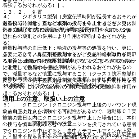
４参照〕。
増強するおそれがある）］。
１３．２． 処置
４）． ジギタリス製剤［房室伝導時間が延長するおそれが
あるので、減量するなど慎重に投与すること（ジギタリス製
過量投与時には、直ちに本剤の投与を中止すること。更に、
剤とβ遮断剤は共に房室伝導時間の延長作用を有するため、
必要に応じて次記等の適切な処置を行うこと〔１０．２参
これらの薬剤との併用により作用が増強するおそれがあ
照〕。
る）］。
過量投与時の血圧低下：輸液の投与等の処置を行い、更に、
５）． クラス１抗不整脈剤（ジソピラミド、プロカインア
必要に応じて、昇圧剤を投与するが、交感神経刺激剤を用い
ミド等）、クラス３抗不整脈剤（アミオダロン、ニフェカラ
る場合はα刺激作用が優位に発現することによる過度の昇圧
ント等）［過度の心機能抑制があらわれるおそれがあるの
に注意して投与すること。
で、減量するなど慎重に投与すること（クラス１抗不整脈剤
過量投与時の徐脈：アトロピンを投与し、更に必要に応じて
及びクラス３抗不整脈剤は刺激伝導系に対する抑制作用を有
β１刺激薬（ドブタミン等）や輸液等を投与する。
するので、これらの薬剤との併用で過度の心機能抑制作用が
起こるおそれがある）］。
適用上の注意、取扱い上の注意
６）． クロニジン［クロニジン投与中止後のリバウンド現
象＜血圧上昇＞を増強する可能性があるので、冠動脈ＣＴ実
（適用上の注意）
施前の数日以内にクロニジンを投与中止した場合には、本剤
１４．１． 薬剤調製時の注意
の投与を慎重に行うこと（クロニジンを投与されている患者
でクロニジンを中止すると、血中カテコールアミンが上昇
１０ｍｇ／ｍＬを超える濃度で投与すると、局所反応や皮膚
し、血圧上昇をきたすが、β遮断剤を投与すると、カテコー