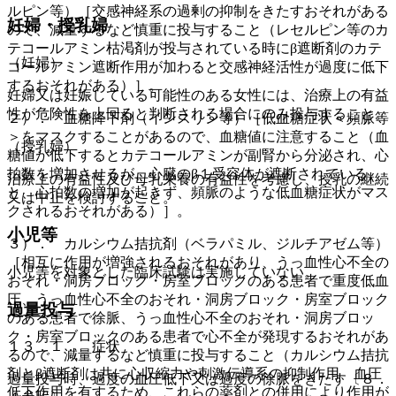
ルピン等）［交感神経系の過剰の抑制をきたすおそれがある
妊婦・授乳婦
ので、減量するなど慎重に投与すること（レセルピン等のカ
テコールアミン枯渇剤が投与されている時にβ遮断剤のカテ
（妊婦）
コールアミン遮断作用が加わると交感神経活性が過度に低下
するおそれがある）］。
妊婦又は妊娠している可能性のある女性には、治療上の有益
性が危険性を上回ると判断される場合にのみ投与すること。
２）． 血糖降下剤（インスリン等）［低血糖症状＜頻脈等
＞をマスクすることがあるので、血糖値に注意すること（血
（授乳婦）
糖値が低下するとカテコールアミンが副腎から分泌され、心
拍数を増加させるが、心臓のβ１受容体が遮断されている
治療上の有益性及び母乳栄養の有益性を考慮し、授乳の継続
と、心拍数の増加が起きず、頻脈のような低血糖症状がマス
又は中止を検討すること。
クされるおそれがある）］。
小児等
３）． カルシウム拮抗剤（ベラパミル、ジルチアゼム等）
［相互に作用が増強されるおそれがあり、うっ血性心不全の
小児等を対象とした臨床試験は実施していない。
おそれ・洞房ブロック・房室ブロックのある患者で重度低血
圧、うっ血性心不全のおそれ・洞房ブロック・房室ブロック
過量投与
のある患者で徐脈、うっ血性心不全のおそれ・洞房ブロッ
ク・房室ブロックのある患者で心不全が発現するおそれがあ
１３．１． 症状
るので、減量するなど慎重に投与すること（カルシウム拮抗
剤とβ遮断剤は共に心収縮力や刺激伝導系の抑制作用、血圧
過量投与時、過度の血圧低下又は過度の徐脈をきたす〔８．
低下作用を有するため、これらの薬剤との併用により作用が