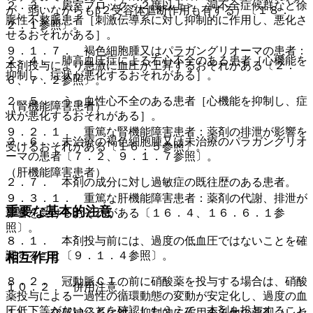
２．３． 房室ブロック＜２度以上＞、洞不全症候群など徐
が、弱いながらもβ２受容体遮断作用も有する）〔１８．
脈性不整脈患者［刺激伝導系に対し抑制的に作用し、悪化さ
２．１参照〕。
せるおそれがある］。
９．１．７． 褐色細胞腫又はパラガングリオーマの患者：
２．４． 肺高血圧症による右心不全のある患者［心機能を
本剤投与により急激に血圧が上昇するおそれがある〔２．
抑制し、症状が悪化するおそれがある］。
６、７．２参照〕。
２．５． うっ血性心不全のある患者［心機能を抑制し、症
（腎機能障害患者）
状が悪化するおそれがある］。
９．２．１． 重篤な腎機能障害患者：薬剤の排泄が影響を
２．６． 未治療の褐色細胞腫又は未治療のパラガングリオ
受けるおそれがある〔１６．５参照〕。
ーマの患者〔７．２、９．１．７参照〕。
（肝機能障害患者）
２．７． 本剤の成分に対し過敏症の既往歴のある患者。
９．３．１． 重篤な肝機能障害患者：薬剤の代謝、排泄が
重要な基本的注意
影響を受けるおそれがある〔１６．４、１６．６．１参
照〕。
８．１． 本剤投与前には、過度の低血圧ではないことを確
認すること〔９．１．４参照〕。
相互作用
８．２． 冠動脈ＣＴの前に硝酸薬を投与する場合は、硝酸
１０．２． 併用注意：
薬投与による一過性の循環動態の変動が安定化し、過度の血
圧低下等がないことを確認したうえで、本剤を投与すること
１）． 交感神経系に対し抑制的に作用する他の薬剤（レセ