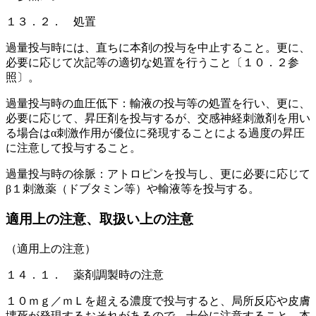
１３．２． 処置
過量投与時には、直ちに本剤の投与を中止すること。更に、
必要に応じて次記等の適切な処置を行うこと〔１０．２参
照〕。
過量投与時の血圧低下：輸液の投与等の処置を行い、更に、
必要に応じて、昇圧剤を投与するが、交感神経刺激剤を用い
る場合はα刺激作用が優位に発現することによる過度の昇圧
に注意して投与すること。
過量投与時の徐脈：アトロピンを投与し、更に必要に応じて
β１刺激薬（ドブタミン等）や輸液等を投与する。
適用上の注意、取扱い上の注意
（適用上の注意）
１４．１． 薬剤調製時の注意
１０ｍｇ／ｍＬを超える濃度で投与すると、局所反応や皮膚
壊死が発現するおそれがあるので、十分に注意すること。本