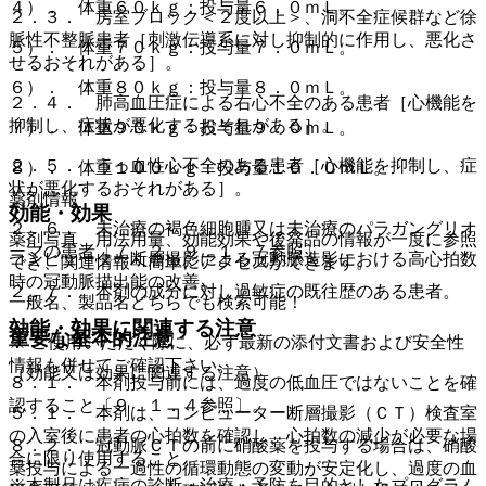
４）． 体重６０ｋｇ：投与量６．０ｍＬ。
２．３． 房室ブロック＜２度以上＞、洞不全症候群など徐
脈性不整脈患者［刺激伝導系に対し抑制的に作用し、悪化さ
５）． 体重７０ｋｇ：投与量７．０ｍＬ。
せるおそれがある］。
６）． 体重８０ｋｇ：投与量８．０ｍＬ。
２．４． 肺高血圧症による右心不全のある患者［心機能を
抑制し、症状が悪化するおそれがある］。
７）． 体重９０ｋｇ：投与量９．０ｍＬ。
２．５． うっ血性心不全のある患者［心機能を抑制し、症
８）． 体重１００ｋｇ：投与量１０．０ｍＬ。
状が悪化するおそれがある］。
薬剤情報
効能・効果
２．６． 未治療の褐色細胞腫又は未治療のパラガングリオ
薬剤写真、用法用量、効能効果や後発品の情報が一度に参照
ーマの患者〔７．２、９．１．７参照〕。
コンピューター断層撮影による冠動脈造影における高心拍数
でき、関連情報へ簡単にアクセスができます。
時の冠動脈描出能の改善。
２．７． 本剤の成分に対し過敏症の既往歴のある患者。
一般名、製品名どちらでも検索可能！
効能・効果に関連する注意
重要な基本的注意
※ ご使用いただく際に、必ず最新の添付文書および安全性
情報も併せてご確認下さい。
（効能又は効果に関連する注意）
８．１． 本剤投与前には、過度の低血圧ではないことを確
認すること〔９．１．４参照〕。
５．１． 本剤は、コンピューター断層撮影（ＣＴ）検査室
の入室後に患者の心拍数を確認し、心拍数の減少が必要な場
８．２． 冠動脈ＣＴの前に硝酸薬を投与する場合は、硝酸
合に限り使用すること。
薬投与による一過性の循環動態の変動が安定化し、過度の血
※本製品は疾病の診断・治療・予防を目的としたプログラム