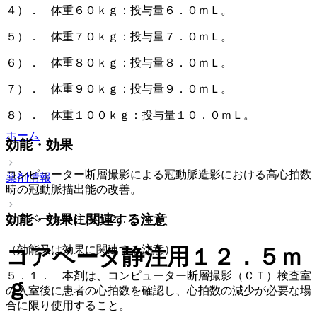
４）． 体重６０ｋｇ：投与量６．０ｍＬ。
５）． 体重７０ｋｇ：投与量７．０ｍＬ。
６）． 体重８０ｋｇ：投与量８．０ｍＬ。
７）． 体重９０ｋｇ：投与量９．０ｍＬ。
８）． 体重１００ｋｇ：投与量１０．０ｍＬ。
ホーム
効能・効果
コンピューター断層撮影による冠動脈造影における高心拍数
薬剤情報
時の冠動脈描出能の改善。
効能・効果に関連する注意
コアベータ静注用１２．５ｍｇ
（効能又は効果に関連する注意）
コアベータ静注用１２．５ｍ
５．１． 本剤は、コンピューター断層撮影（ＣＴ）検査室
ｇ
の入室後に患者の心拍数を確認し、心拍数の減少が必要な場
合に限り使用すること。