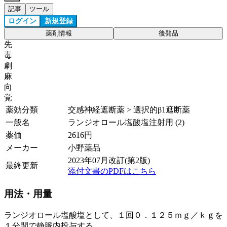
記事
ツール
ログイン
新規登録
薬剤情報
後発品
先
毒
劇
麻
向
覚
薬効分類
交感神経遮断薬 > 選択的β1遮断薬
一般名
ランジオロール塩酸塩注射用 (2)
薬価
2616
円
メーカー
小野薬品
2023年07月改訂(第2版)
最終更新
添付文書のPDFはこちら
用法・用量
ランジオロール塩酸塩として、１回０．１２５ｍｇ／ｋｇを
１分間で静脈内投与する。