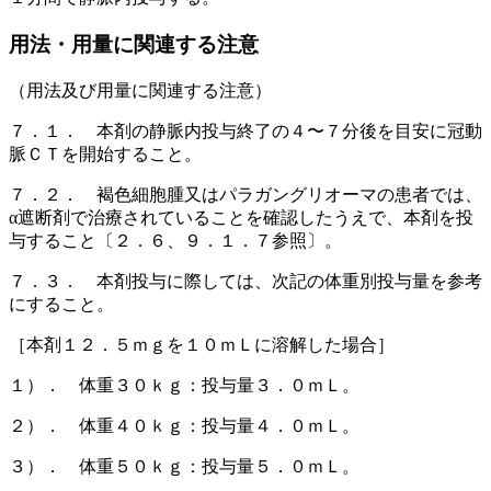
用法・用量に関連する注意
（用法及び用量に関連する注意）
７．１． 本剤の静脈内投与終了の４〜７分後を目安に冠動
脈ＣＴを開始すること。
７．２． 褐色細胞腫又はパラガングリオーマの患者では、
α遮断剤で治療されていることを確認したうえで、本剤を投
与すること〔２．６、９．１．７参照〕。
７．３． 本剤投与に際しては、次記の体重別投与量を参考
にすること。
［本剤１２．５ｍｇを１０ｍＬに溶解した場合］
１）． 体重３０ｋｇ：投与量３．０ｍＬ。
２）． 体重４０ｋｇ：投与量４．０ｍＬ。
３）． 体重５０ｋｇ：投与量５．０ｍＬ。