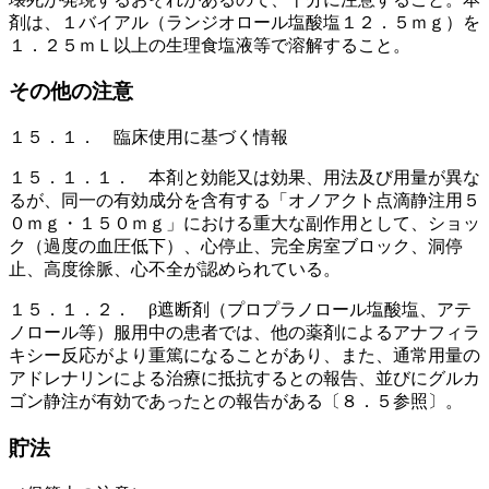
剤は、１バイアル（ランジオロール塩酸塩１２．５ｍｇ）を
１．２５ｍＬ以上の生理食塩液等で溶解すること。
その他の注意
１５．１． 臨床使用に基づく情報
１５．１．１． 本剤と効能又は効果、用法及び用量が異な
るが、同一の有効成分を含有する「オノアクト点滴静注用５
０ｍｇ・１５０ｍｇ」における重大な副作用として、ショッ
ク（過度の血圧低下）、心停止、完全房室ブロック、洞停
止、高度徐脈、心不全が認められている。
１５．１．２． β遮断剤（プロプラノロール塩酸塩、アテ
ノロール等）服用中の患者では、他の薬剤によるアナフィラ
キシー反応がより重篤になることがあり、また、通常用量の
アドレナリンによる治療に抵抗するとの報告、並びにグルカ
ゴン静注が有効であったとの報告がある〔８．５参照〕。
貯法