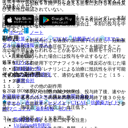
圧低下等がないことを確認したうえで、本剤を投与すること
５．２． 心拍数９０回／分を超える患者における有効性及
ではありません。
が望ましい。
び安全性は確認されていない。
８．３． 本剤投与時には、心拍数をモニタリングし、本剤
５．３． 心房細動を有する患者における有効性及び安全性
投与中に過度の心拍数減少が生じた場合は、本剤の投与を中
は確認されていない。
止すること。
ホーム
ノート
副作用
表・計算
レジメン
CTCAE
抗菌薬ガイド
ERマニュ
８．４． 本剤投与による過度の血圧低下に注意し、冠動脈
アル
薬剤情報
ポスト
ＣＴ撮像後は、過度の血圧低下がないことを確認すること
次の副作用があらわれることがあるので、観察を十分に行
〔１３．１参照〕。
い、異常が認められた場合には投与を中止するなど、適切な
新規登録
処置を行うこと。
ログイン
８．５． 本剤使用下でアナフィラキシー様反応が生じた場
監修医師一覧
合、通常用量のアドレナリンによる治療に抵抗性を示す可能
その他の副作用
UpToDate特別割引
性もあることにも留意して、適切な処置を行うこと〔１５．
運営会社
１．２参照〕。
１１．２． その他の副作用
© 2021 HOKUTO Inc. All rights reserved.
８．６． 本剤の心拍数の減少効果は、投与終了後、速やか
利用規約
プライバシーポリシー
お問い合わせ
１）． 皮膚：（１％未満）発疹、蕁麻疹。
に減弱するものの、この効果の消失には投与終了後３０分を
ホーム
表・計算
レジメン
CTCAE
抗菌薬ガイド
要することに留意すること〔１７．１．１、１７．１．２参
２）． 循環器：（１％以上）血圧低下。
ERマニュアル
薬剤情報
ポスト
照〕。
３）． 消化器：（１％未満）悪心。
監修医師一覧
（特定の背景を有する患者に関する注意）
UpToDate特別割引