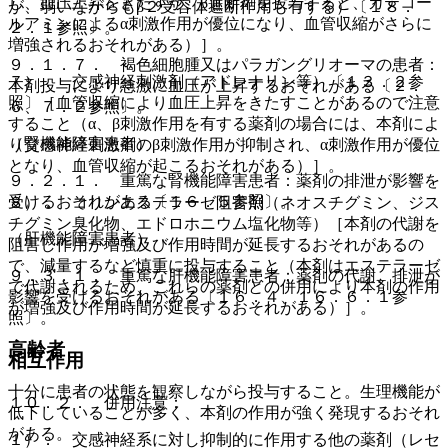
し、血圧上昇をきたすが、β遮断剤を投与すると、カテコー
が、弱いながらもβ２受容体遮断作用も有する）〔１８．
ルアミンによるα刺激作用が優位になり、血管収縮がさらに
２．１参照〕。
増強されるおそれがある）］。
９．１．７． 褐色細胞腫又はパラガングリオーマの患者：
７）． 交感神経刺激剤（アドレナリン等）〔１３．２参
本剤投与により急激に血圧が上昇するおそれがある〔２．
照〕［血管収縮により血圧上昇をきたすことがあるので注意
６、７．２参照〕。
すること（α、β刺激作用を有する薬剤の場合には、本剤によ
（腎機能障害患者）
り交感神経刺激剤のβ刺激作用が抑制され、α刺激作用が優位
となり、血管収縮が起こるおそれがある）］。
９．２．１． 重篤な腎機能障害患者：薬剤の排泄が影響を
受けるおそれがある〔１６．５参照〕。
８）． コリンエステラーゼ阻害剤（ネオスチグミン、ジス
チグミン臭化物、エドロホニウム塩化物等）［本剤の代謝を
（肝機能障害患者）
阻害し作用が増強及び作用時間が延長するおそれがあるの
で、減量するなど慎重に投与すること（本剤はエステラーゼ
９．３．１． 重篤な肝機能障害患者：薬剤の代謝、排泄が
で代謝されるため、これらの薬剤との併用により本剤の作用
影響を受けるおそれがある〔１６．４、１６．６．１参
が増強及び作用時間が延長するおそれがある）］。
照〕。
高齢者
相互作用
十分に患者の状態を観察しながら投与すること。生理機能が
１０．２． 併用注意：
低下していることが多く、本剤の作用が強く発現するおそれ
がある。
１）． 交感神経系に対し抑制的に作用する他の薬剤（レセ