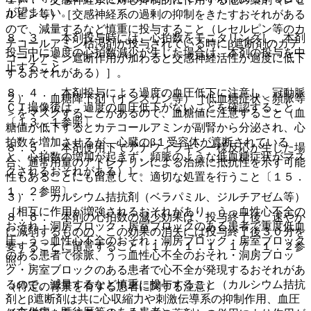
が望ましい。
ルピン等）［交感神経系の過剰の抑制をきたすおそれがある
ので、減量するなど慎重に投与すること（レセルピン等のカ
８．３． 本剤投与時には、心拍数をモニタリングし、本剤
テコールアミン枯渇剤が投与されている時にβ遮断剤のカテ
投与中に過度の心拍数減少が生じた場合は、本剤の投与を中
コールアミン遮断作用が加わると交感神経活性が過度に低下
止すること。
するおそれがある）］。
８．４． 本剤投与による過度の血圧低下に注意し、冠動脈
２）． 血糖降下剤（インスリン等）［低血糖症状＜頻脈等
ＣＴ撮像後は、過度の血圧低下がないことを確認すること
＞をマスクすることがあるので、血糖値に注意すること（血
〔１３．１参照〕。
糖値が低下するとカテコールアミンが副腎から分泌され、心
拍数を増加させるが、心臓のβ１受容体が遮断されている
８．５． 本剤使用下でアナフィラキシー様反応が生じた場
と、心拍数の増加が起きず、頻脈のような低血糖症状がマス
合、通常用量のアドレナリンによる治療に抵抗性を示す可能
クされるおそれがある）］。
性もあることにも留意して、適切な処置を行うこと〔１５．
１．２参照〕。
３）． カルシウム拮抗剤（ベラパミル、ジルチアゼム等）
［相互に作用が増強されるおそれがあり、うっ血性心不全の
８．６． 本剤の心拍数の減少効果は、投与終了後、速やか
おそれ・洞房ブロック・房室ブロックのある患者で重度低血
に減弱するものの、この効果の消失には投与終了後３０分を
圧、うっ血性心不全のおそれ・洞房ブロック・房室ブロック
要することに留意すること〔１７．１．１、１７．１．２参
のある患者で徐脈、うっ血性心不全のおそれ・洞房ブロッ
照〕。
ク・房室ブロックのある患者で心不全が発現するおそれがあ
るので、減量するなど慎重に投与すること（カルシウム拮抗
（特定の背景を有する患者に関する注意）
剤とβ遮断剤は共に心収縮力や刺激伝導系の抑制作用、血圧