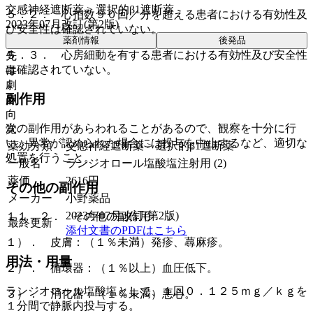
交感神経遮断薬 > 選択的β1遮断薬
５．２． 心拍数９０回／分を超える患者における有効性及
2023年07月改訂(第2版)
び安全性は確認されていない。
薬剤情報
後発品
５．３． 心房細動を有する患者における有効性及び安全性
先
は確認されていない。
毒
劇
副作用
麻
向
次の副作用があらわれることがあるので、観察を十分に行
覚
い、異常が認められた場合には投与を中止するなど、適切な
薬効分類
交感神経遮断薬 > 選択的β1遮断薬
処置を行うこと。
一般名
ランジオロール塩酸塩注射用 (2)
薬価
2616
円
その他の副作用
メーカー
小野薬品
2023年07月改訂(第2版)
１１．２． その他の副作用
最終更新
添付文書のPDFはこちら
１）． 皮膚：（１％未満）発疹、蕁麻疹。
用法・用量
２）． 循環器：（１％以上）血圧低下。
ランジオロール塩酸塩として、１回０．１２５ｍｇ／ｋｇを
３）． 消化器：（１％未満）悪心。
１分間で静脈内投与する。