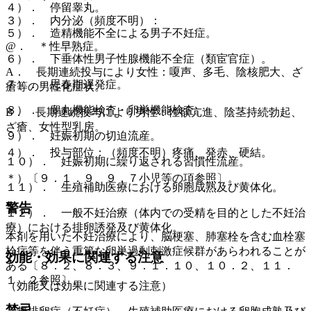
４）． 停留睾丸。
３）． 内分泌（頻度不明）：
５）． 造精機能不全による男子不妊症。
@． ＊性早熟症。
６）． 下垂体性男子性腺機能不全症（類宦官症）。
A． 長期連続投与により女性：嗄声、多毛、陰核肥大、ざ
７）． 思春期遅発症。
瘡等の男性化症状。
８）． 睾丸機能検査・卵巣機能検査。
B． 長期連続投与により男性：性欲亢進、陰茎持続勃起、
ざ瘡、女性型乳房。
９）． 妊娠初期の切迫流産。
４）． 投与部位：（頻度不明）疼痛、発赤、硬結。
１０）． 妊娠初期に繰り返される習慣性流産。
＊）〔９．１．９、９．７小児等の項参照〕。
１１）． 生殖補助医療における卵胞成熟及び黄体化。
警告
１２）． 一般不妊治療（体内での受精を目的とした不妊治
療）における排卵誘発及び黄体化。
本剤を用いた不妊治療により、脳梗塞、肺塞栓を含む血栓塞
栓症等を伴う重篤な卵巣過剰刺激症候群があらわれることが
効能・効果に関連する注意
ある〔８．２、８．３、９．１．１０、１０．２、１１．
１．２参照〕。
（効能又は効果に関連する注意）
禁忌