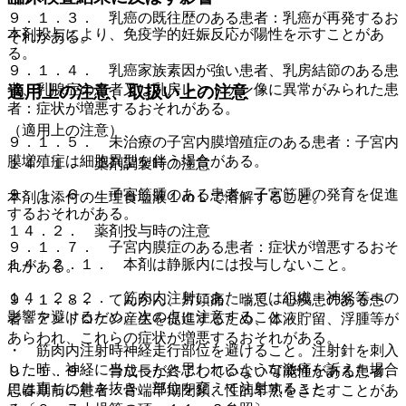
９．１．３． 乳癌の既往歴のある患者：乳癌が再発するお
本剤投与により、免疫学的妊娠反応が陽性を示すことがあ
それがある。
る。
９．１．４． 乳癌家族素因が強い患者、乳房結節のある患
者、乳腺症の患者又は乳房レントゲン像に異常がみられた患
適用上の注意、取扱い上の注意
者：症状が増悪するおそれがある。
（適用上の注意）
９．１．５． 未治療の子宮内膜増殖症のある患者：子宮内
膜増殖症は細胞異型を伴う場合がある。
１４．１． 薬剤調製時の注意
９．１．６． 子宮筋腫のある患者：子宮筋腫の発育を促進
本剤は添付の生理食塩液１ｍＬで溶解すること。
するおそれがある。
１４．２． 薬剤投与時の注意
９．１．７． 子宮内膜症のある患者：症状が増悪するおそ
１４．２．１． 本剤は静脈内には投与しないこと。
れがある。
１４．２．２． 筋肉内注射にあたっては組織・神経等への
９．１．８． てんかん、片頭痛、喘息、心疾患のある患
影響を避けるため、次の点に注意すること。
者：アンドロゲン産生を促進するため、体液貯留、浮腫等が
あらわれ、これらの症状が増悪するおそれがある。
・ 筋肉内注射時神経走行部位を避けること。注射針を刺入
した時、神経に当たったと思われるような激痛を訴えた場合
９．１．９． 骨成長が終了していない可能性がある患者、
には直ちに針を抜き、部位を変えて注射すること。
思春期前の患者：骨端早期閉鎖、性的早熟をきたすことがあ