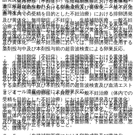
・ 〈無排卵症（不妊症）、生殖補助医療における黄体補
激症候群があらわれることがあるので、次のモニタリングを
充、生殖補助医療における卵胞成熟及び黄体化、一般不妊治
実施すること。
療（体内での受精を目的とした不妊治療）における排卵誘発
及び黄体化〉無排卵症（不妊症）、生殖補助医療、一般不妊
・ 〈無排卵症（不妊症）、生殖補助医療における黄体補
治療で卵巣過剰刺激症候群があらわれることがあるので、自
充、生殖補助医療における卵胞成熟及び黄体化、一般不妊治
覚症状（下腹部痛、下腹部緊迫感、悪心、腰痛等）や急激な
療（体内での受精を目的とした不妊治療）における排卵誘発
体重増加が認められた場合には直ちに医師等に相談するこ
及び黄体化〉一般不妊治療においては、排卵誘発に使用する
と。
薬剤投与中及び本剤投与前の超音波検査による卵巣反応。
・ 〈無排卵症（不妊症）、生殖補助医療における黄体補
・ 〈無排卵症（不妊症）、生殖補助医療における黄体補
充、生殖補助医療における卵胞成熟及び黄体化、一般不妊治
充、生殖補助医療における卵胞成熟及び黄体化、一般不妊治
療（体内での受精を目的とした不妊治療）における排卵誘発
療（体内での受精を目的とした不妊治療）における排卵誘発
及び黄体化〉一般不妊治療においては、卵巣過剰刺激の結果
及び黄体化〉生殖補助医療においては、調節卵巣刺激に使用
として多胎妊娠の可能性があること。
する薬剤投与中及び本剤投与前の超音波検査及び血清エスト
ラジオール濃度の測定による卵巣反応。
８．４． 〈無排卵症（不妊症）、一般不妊治療（体内での
受精を目的とした不妊治療）における排卵誘発及び黄体化〉
・ 〈無排卵症（不妊症）、生殖補助医療における黄体補
排卵誘発を受けた患者では、自然妊娠と比較して多胎妊娠・
充、生殖補助医療における卵胞成熟及び黄体化、一般不妊治
出産（大部分は双生児）の頻度が高くなることから、本剤投
療（体内での受精を目的とした不妊治療）における排卵誘発
与前に、超音波検査の結果から多胎妊娠が予想される場合に
及び黄体化〉患者の自覚症状（下腹部痛、下腹部緊迫感、悪
は、治療の中止を考慮すること。
心、腰痛等）。