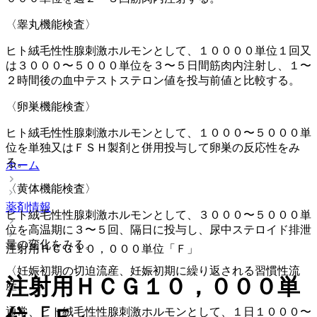
〈睾丸機能検査〉
ヒト絨毛性性腺刺激ホルモンとして、１００００単位１回又
は３０００〜５０００単位を３〜５日間筋肉内注射し、１〜
２時間後の血中テストステロン値を投与前値と比較する。
〈卵巣機能検査〉
ヒト絨毛性性腺刺激ホルモンとして、１０００〜５０００単
位を単独又はＦＳＨ製剤と併用投与して卵巣の反応性をみ
る。
ホーム
〈黄体機能検査〉
薬剤情報
ヒト絨毛性性腺刺激ホルモンとして、３０００〜５０００単
位を高温期に３〜５回、隔日に投与し、尿中ステロイド排泄
量の変化をみる。
注射用ＨＣＧ１０，０００単位「Ｆ」
〈妊娠初期の切迫流産、妊娠初期に繰り返される習慣性流
注射用ＨＣＧ１０，０００単
産〉
通常、ヒト絨毛性性腺刺激ホルモンとして、１日１０００〜