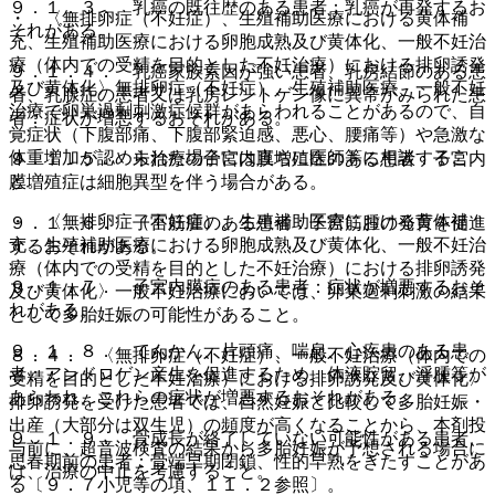
９．１．３． 乳癌の既往歴のある患者：乳癌が再発するお
・ 〈無排卵症（不妊症）、生殖補助医療における黄体補
それがある。
充、生殖補助医療における卵胞成熟及び黄体化、一般不妊治
療（体内での受精を目的とした不妊治療）における排卵誘発
９．１．４． 乳癌家族素因が強い患者、乳房結節のある患
及び黄体化〉無排卵症（不妊症）、生殖補助医療、一般不妊
者、乳腺症の患者又は乳房レントゲン像に異常がみられた患
治療で卵巣過剰刺激症候群があらわれることがあるので、自
者：症状が増悪するおそれがある。
覚症状（下腹部痛、下腹部緊迫感、悪心、腰痛等）や急激な
体重増加が認められた場合には直ちに医師等に相談するこ
９．１．５． 未治療の子宮内膜増殖症のある患者：子宮内
と。
膜増殖症は細胞異型を伴う場合がある。
・ 〈無排卵症（不妊症）、生殖補助医療における黄体補
９．１．６． 子宮筋腫のある患者：子宮筋腫の発育を促進
充、生殖補助医療における卵胞成熟及び黄体化、一般不妊治
するおそれがある。
療（体内での受精を目的とした不妊治療）における排卵誘発
９．１．７． 子宮内膜症のある患者：症状が増悪するおそ
及び黄体化〉一般不妊治療においては、卵巣過剰刺激の結果
れがある。
として多胎妊娠の可能性があること。
９．１．８． てんかん、片頭痛、喘息、心疾患のある患
８．４． 〈無排卵症（不妊症）、一般不妊治療（体内での
者：アンドロゲン産生を促進するため、体液貯留、浮腫等が
受精を目的とした不妊治療）における排卵誘発及び黄体化〉
あらわれ、これらの症状が増悪するおそれがある。
排卵誘発を受けた患者では、自然妊娠と比較して多胎妊娠・
出産（大部分は双生児）の頻度が高くなることから、本剤投
９．１．９． 骨成長が終了していない可能性がある患者、
与前に、超音波検査の結果から多胎妊娠が予想される場合に
思春期前の患者：骨端早期閉鎖、性的早熟をきたすことがあ
は、治療の中止を考慮すること。
る〔９．７小児等の項、１１．２参照〕。