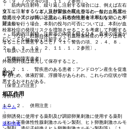
る〔９．７小児等の項、１１．２参照〕。
・ 筋肉内注射時、繰り返し注射する場合には、例えば左右
交互に注射するなど、注射部位を変えること。なお、乳児・
９．１．１０． 本人及び家族の既往歴等の一般に血栓塞栓
幼児・小児には特に注意し、筋肉内注射を連用しないことが
症発現リスクが高いと認められる女性患者：本剤を用いた不
望ましい。
妊治療を行う場合、本剤の投与の可否については、本剤が血
栓塞栓症の発現リスクを増加させることを考慮して判断する
・ 筋肉内注射時、注射器の内筒を軽くひき、血液の逆流が
こと（なお、妊娠自体によっても血栓塞栓症のリスクは高く
ないことを確かめて注射すること。
なることに留意すること）〔１．警告の項、２．４、８．
２、８．３、１０．２、１１．１．２参照〕。
（取扱い上の注意）
（腎機能障害患者）
外箱開封後は遮光して保存すること。
９．２．１． 腎疾患のある患者：アンドロゲン産生を促進
貯法
するため、体液貯留、浮腫等があらわれ、これらの症状が増
悪するおそれがある。
（保管上の注意）
相互作用
冷所保存。
１０．２． 併用注意：
ホーム
排卵誘発に使用する薬剤及び調節卵巣刺激に使用する薬剤
（ヒト下垂体性性腺刺激ホルモン製剤、ヒト卵胞刺激ホルモ
薬剤情報
ン製剤、遺伝子組換えヒト卵胞刺激ホルモン製剤等）〔１．