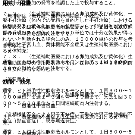
より十分な卵胞の発育を確認した上で投与すること。
用法・用量
７．２． 〈生殖補助医療における卵胞成熟及び黄体化、一
〈無排卵症（無月経、無排卵周期症、不妊症）〉
般不妊治療（体内での受精を目的とした不妊治療）における
排卵誘発及び黄体化〉患者の状態等から、卵巣過剰刺激症候
通常、ヒト絨毛性性腺刺激ホルモンとして、１日３０００〜
群の発現リスクが低く、５０００単位では十分な効果が得ら
５０００単位を筋肉内注射する。
れないと判断される場合にのみ、１００００単位の投与を考
〈機能性子宮出血、黄体機能不全症又は生殖補助医療におけ
慮すること。
る黄体補充〉
７．３． 〈生殖補助医療における卵胞成熟及び黄体化〉生
通常、ヒト絨毛性性腺刺激ホルモンとして、１日１０００〜
殖補助医療での使用にあたっては、採卵の３４〜３６時間前
３０００単位を筋肉内注射する。
を目安に投与すること。
〈停留睾丸〉
効能・効果
通常、ヒト絨毛性性腺刺激ホルモンとして、１回３００〜１
１）． 無排卵症（無月経、無排卵周期症、不妊症）。
０００単位、１週１〜３回を４〜１０週まで、又は１回３０
００〜５０００単位を３日間連続筋肉内注射する。
２）． 機能性子宮出血。
〈造精機能不全による男子不妊症、下垂体性男子性腺機能不
３）． 黄体機能不全症又は生殖補助医療における黄体補
全症（類宦官症）、思春期遅発症〉
充。
通常、ヒト絨毛性性腺刺激ホルモンとして、１日５００〜５
４）． 停留睾丸。