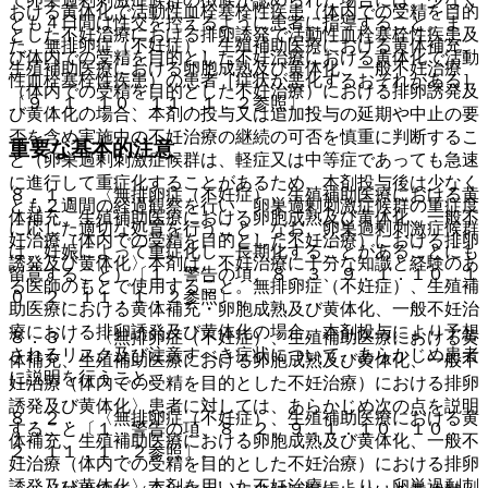
おける黄体化で活動性血栓塞栓性疾患（体内での受精を目的
とも４日間は性交を控えるように患者に指導すること。ま
とした不妊治療における排卵誘発で活動性血栓塞栓性疾患及
た、無排卵症（不妊症）、生殖補助医療における黄体補充、
び体内での受精を目的とした不妊治療における黄体化で活動
生殖補助医療における卵胞成熟及び黄体化、一般不妊治療
性血栓塞栓性疾患）の患者［症状が悪化するおそれがある］
（体内での受精を目的とした不妊治療）における排卵誘発及
〔９．１．１０、１１．１．２参照〕。
び黄体化の場合、本剤の投与又は追加投与の延期や中止の要
否を含め実施中の不妊治療の継続の可否を慎重に判断するこ
重要な基本的注意
と（卵巣過剰刺激症候群は、軽症又は中等症であっても急速
に進行して重症化することがあるため、本剤投与後は少なく
８．１． 〈無排卵症（不妊症）、生殖補助医療における黄
とも２週間の経過観察を行い、卵巣過剰刺激症候群の重症度
体補充、生殖補助医療における卵胞成熟及び黄体化、一般不
に応じた適切な処置を行うこと、なお、卵巣過剰刺激症候群
妊治療（体内での受精を目的とした不妊治療）における排卵
は、妊娠によって重症化し、長期化することがあることにも
誘発及び黄体化〉本剤は、不妊治療に十分な知識と経験のあ
留意すること）〔１．警告の項、８．３、９．１．１０、１
る医師のもとで使用すること。無排卵症（不妊症）、生殖補
０．２、１１．１．２参照〕。
助医療における黄体補充・卵胞成熟及び黄体化、一般不妊治
療における排卵誘発及び黄体化の場合、本剤投与により予想
８．３． 〈無排卵症（不妊症）、生殖補助医療における黄
されるリスク及び注意すべき症状について、あらかじめ患者
体補充、生殖補助医療における卵胞成熟及び黄体化、一般不
に説明を行うこと。
妊治療（体内での受精を目的とした不妊治療）における排卵
誘発及び黄体化〉患者に対しては、あらかじめ次の点を説明
８．２． 〈無排卵症（不妊症）、生殖補助医療における黄
すること〔１．警告の項、８．２、９．１．１０、１０．
体補充、生殖補助医療における卵胞成熟及び黄体化、一般不
２、１１．１．２参照〕。
妊治療（体内での受精を目的とした不妊治療）における排卵
誘発及び黄体化〉本剤を用いた不妊治療により、卵巣過剰刺