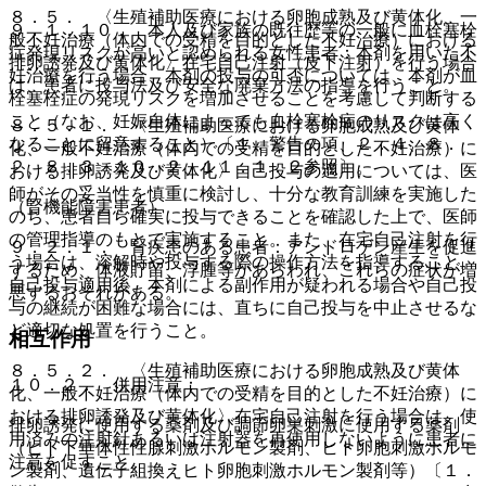
８．５． 〈生殖補助医療における卵胞成熟及び黄体化、一
９．１．１０． 本人及び家族の既往歴等の一般に血栓塞栓
般不妊治療（体内での受精を目的とした不妊治療）における
症発現リスクが高いと認められる女性患者：本剤を用いた不
排卵誘発及び黄体化〉在宅自己注射（皮下注射）を行う場合
妊治療を行う場合、本剤の投与の可否については、本剤が血
は、患者に投与法及び安全な廃棄方法の指導を行うこと。
栓塞栓症の発現リスクを増加させることを考慮して判断する
こと（なお、妊娠自体によっても血栓塞栓症のリスクは高く
８．５．１． 〈生殖補助医療における卵胞成熟及び黄体
なることに留意すること）〔１．警告の項、２．４、８．
化、一般不妊治療（体内での受精を目的とした不妊治療）に
２、８．３、１０．２、１１．１．２参照〕。
おける排卵誘発及び黄体化〉自己投与の適用については、医
師がその妥当性を慎重に検討し、十分な教育訓練を実施した
（腎機能障害患者）
のち、患者自ら確実に投与できることを確認した上で、医師
の管理指導のもとで実施すること。また、在宅自己注射を行
９．２．１． 腎疾患のある患者：アンドロゲン産生を促進
う場合は、溶解時や投与する際の操作方法を指導すること。
するため、体液貯留、浮腫等があらわれ、これらの症状が増
自己投与適用後、本剤による副作用が疑われる場合や自己投
悪するおそれがある。
与の継続が困難な場合には、直ちに自己投与を中止させるな
ど適切な処置を行うこと。
相互作用
８．５．２． 〈生殖補助医療における卵胞成熟及び黄体
１０．２． 併用注意：
化、一般不妊治療（体内での受精を目的とした不妊治療）に
おける排卵誘発及び黄体化〉在宅自己注射を行う場合は、使
排卵誘発に使用する薬剤及び調節卵巣刺激に使用する薬剤
用済みの注射針あるいは注射器を再使用しないように患者に
（ヒト下垂体性性腺刺激ホルモン製剤、ヒト卵胞刺激ホルモ
注意を促すこと。
ン製剤、遺伝子組換えヒト卵胞刺激ホルモン製剤等）〔１．