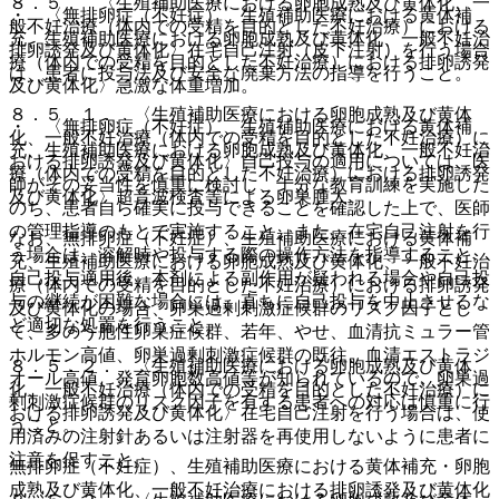
８．５． 〈生殖補助医療における卵胞成熟及び黄体化、一
・ 〈無排卵症（不妊症）、生殖補助医療における黄体補
般不妊治療（体内での受精を目的とした不妊治療）における
充、生殖補助医療における卵胞成熟及び黄体化、一般不妊治
排卵誘発及び黄体化〉在宅自己注射（皮下注射）を行う場合
療（体内での受精を目的とした不妊治療）における排卵誘発
は、患者に投与法及び安全な廃棄方法の指導を行うこと。
及び黄体化〉急激な体重増加。
８．５．１． 〈生殖補助医療における卵胞成熟及び黄体
・ 〈無排卵症（不妊症）、生殖補助医療における黄体補
化、一般不妊治療（体内での受精を目的とした不妊治療）に
充、生殖補助医療における卵胞成熟及び黄体化、一般不妊治
おける排卵誘発及び黄体化〉自己投与の適用については、医
療（体内での受精を目的とした不妊治療）における排卵誘発
師がその妥当性を慎重に検討し、十分な教育訓練を実施した
及び黄体化〉超音波検査等による卵巣腫大。
のち、患者自ら確実に投与できることを確認した上で、医師
の管理指導のもとで実施すること。また、在宅自己注射を行
なお、無排卵症（不妊症）、生殖補助医療における黄体補
う場合は、溶解時や投与する際の操作方法を指導すること。
充、生殖補助医療における卵胞成熟及び黄体化、一般不妊治
自己投与適用後、本剤による副作用が疑われる場合や自己投
療（体内での受精を目的とした不妊治療）における排卵誘発
与の継続が困難な場合には、直ちに自己投与を中止させるな
及び黄体化の場合、卵巣過剰刺激症候群のリスク因子とし
ど適切な処置を行うこと。
て、多のう胞性卵巣症候群、若年、やせ、血清抗ミュラー管
ホルモン高値、卵巣過剰刺激症候群の既往、血清エストラジ
８．５．２． 〈生殖補助医療における卵胞成熟及び黄体
オール高値、発育卵胞数高値等が知られているので、卵巣過
化、一般不妊治療（体内での受精を目的とした不妊治療）に
剰刺激症候群のリスク因子を有する患者への対応は慎重に行
おける排卵誘発及び黄体化〉在宅自己注射を行う場合は、使
うこと。
用済みの注射針あるいは注射器を再使用しないように患者に
注意を促すこと。
無排卵症（不妊症）、生殖補助医療における黄体補充・卵胞
成熟及び黄体化、一般不妊治療における排卵誘発及び黄体化