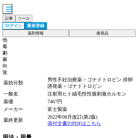
記事
ツール
ログイン
新規登録
薬剤情報
後発品
他
毒
劇
麻
向
覚
男性不妊治療薬 > ゴナドトロピン 排卵
薬効分類
誘発薬 > ゴナドトロピン
一般名
注射用ヒト絨毛性性腺刺激ホルモン
薬価
7467
円
メーカー
富士製薬
2022年08月改訂(第2版)
最終更新
添付文書のPDFはこちら
用法・用量