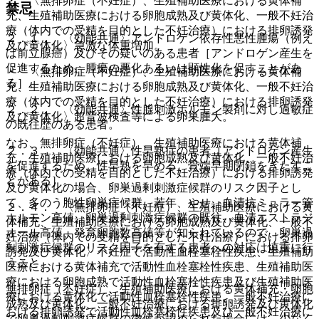
・ 〈無排卵症（不妊症）、生殖補助医療における黄体補
禁忌
充、生殖補助医療における卵胞成熟及び黄体化、一般不妊治
療（体内での受精を目的とした不妊治療）における排卵誘発
２．１． 〈効能共通〉アンドロゲン依存性悪性腫瘍（例え
及び黄体化〉急激な体重増加。
ば前立腺癌）及びその疑いのある患者［アンドロゲン産生を
促進するため、腫瘍の悪化あるいは顕性化を促すことがあ
・ 〈無排卵症（不妊症）、生殖補助医療における黄体補
る］。
充、生殖補助医療における卵胞成熟及び黄体化、一般不妊治
療（体内での受精を目的とした不妊治療）における排卵誘発
２．２． 〈効能共通〉性腺刺激ホルモン製剤に対し過敏症
及び黄体化〉超音波検査等による卵巣腫大。
の既往歴のある患者。
なお、無排卵症（不妊症）、生殖補助医療における黄体補
２．３． 〈効能共通〉性早熟症の患者［アンドロゲン産生
充、生殖補助医療における卵胞成熟及び黄体化、一般不妊治
を促進するため、性早熟を早める、骨端早期閉鎖をきたすこ
療（体内での受精を目的とした不妊治療）における排卵誘発
とがある］。
及び黄体化の場合、卵巣過剰刺激症候群のリスク因子とし
て、多のう胞性卵巣症候群、若年、やせ、血清抗ミュラー管
２．４． 〈無排卵症（不妊症）、生殖補助医療における黄
ホルモン高値、卵巣過剰刺激症候群の既往、血清エストラジ
体補充、生殖補助医療における卵胞成熟及び黄体化、一般不
オール高値、発育卵胞数高値等が知られているので、卵巣過
妊治療（体内での受精を目的とした不妊治療）における排卵
剰刺激症候群のリスク因子を有する患者への対応は慎重に行
誘発及び黄体化〉不妊症で活動性血栓塞栓性疾患、生殖補助
うこと。
医療における黄体補充で活動性血栓塞栓性疾患、生殖補助医
療における卵胞成熟で活動性血栓塞栓性疾患及び生殖補助医
無排卵症（不妊症）、生殖補助医療における黄体補充・卵胞
療における黄体化で活動性血栓塞栓性疾患、一般不妊治療に
成熟及び黄体化、一般不妊治療における排卵誘発及び黄体化
おける排卵誘発で活動性血栓塞栓性疾患及び一般不妊治療に
で卵巣過剰刺激症候群の徴候が認められた場合には、少なく