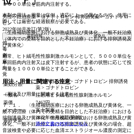
位「Ｆ」
５０００単位を筋肉内注射する。
本剤の用法・用量は症例、適応によって異なるので、使用に
男性不妊治療薬 > ゴナドトロピン 排卵誘発薬 > ゴナドトロ
際しては厳密な経過観察が必要である。
ピン
2022年08月改訂(第2版)
〈生殖補助医療における卵胞成熟及び黄体化、一般不妊治療
薬剤情報
後発品
（体内での受精を目的とした不妊治療）における排卵誘発及
他
び黄体化〉
毒
劇
通常、ヒト絨毛性性腺刺激ホルモンとして、５０００単位を
麻
単回筋肉内注射又は皮下注射するが、患者の状態に応じて投
向
与量を１００００単位とすることができる。
覚
用法・用量に関連する注意
男性不妊治療薬 > ゴナドトロピン 排卵誘発
薬効分類
薬 > ゴナドトロピン
（用法及び用量に関連する注意）
一般名
注射用ヒト絨毛性性腺刺激ホルモン
薬価
7467
円
７．１． 〈生殖補助医療における卵胞成熟及び黄体化、一
メーカー
富士製薬
般不妊治療（体内での受精を目的とした不妊治療）における
2022年08月改訂(第2版)
排卵誘発及び黄体化〉生殖補助医療における卵胞成熟及び黄
最終更新
添付文書のPDFはこちら
体化、一般不妊治療における排卵誘発及び黄体化の場合、超
音波検査や必要に応じた血清エストラジオール濃度の測定に