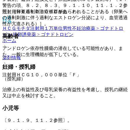
警告の項、８．２、８．３、９．１．１０、１１．１．２参
照〕［卵巣過剰刺激症候群があらわれることがある（卵巣へ
注射用ＨＣＧ１０，０００単位「Ｆ」
の過剰刺激に伴う過剰なエストロゲン分泌により、血管透過
性が亢進される）］。
ＨＣＧモチダ注射用１万単位
男性不妊治療薬 > ゴナドトロ
ピン 排卵誘発薬 > ゴナドトロピン
高齢者
ホーム
アンドロゲン依存性腫瘍の潜在している可能性があり、ま
た、一般に生理機能が低下している。
薬剤情報
妊婦・授乳婦
注射用ＨＣＧ１０，０００単位「Ｆ」
（授乳婦）
治療上の有益性及び母乳栄養の有益性を考慮し、授乳の継続
又は中止を検討すること。
小児等
〔９．１．９、１１．２参照〕。