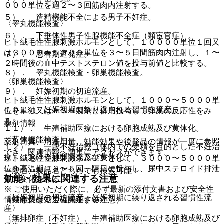
０００単位を週２〜３回筋肉内注射する。
５）． 造精機能不全による男子不妊症。
〈睾丸機能検査〉
６）． 下垂体性男子性腺機能不全症（類宦官症）。
ヒト絨毛性性腺刺激ホルモンとして、１００００単位１回又
は３０００〜５０００単位を３〜５日間筋肉内注射し、１〜
７）． 思春期遅発症。
２時間後の血中テストステロン値を投与前値と比較する。
８）． 睾丸機能検査・卵巣機能検査。
〈卵巣機能検査〉
９）． 妊娠初期の切迫流産。
ヒト絨毛性性腺刺激ホルモンとして、１０００〜５０００単
１０）． 妊娠初期に繰り返される習慣性流産。
位を単独又はＦＳＨ製剤と併用投与して卵巣の反応性をみ
る。
薬剤情報
１１）． 生殖補助医療における卵胞成熟及び黄体化。
〈黄体機能検査〉
薬剤写真、用法用量、効能効果や後発品の情報が一度に参照
１２）． 一般不妊治療（体内での受精を目的とした不妊治
でき、関連情報へ簡単にアクセスができます。
療）における排卵誘発及び黄体化。
ヒト絨毛性性腺刺激ホルモンとして、３０００〜５０００単
位を高温期に３〜５回、隔日に投与し、尿中ステロイド排泄
一般名、製品名どちらでも検索可能！
効能・効果に関連する注意
量の変化をみる。
※ ご使用いただく際に、必ず最新の添付文書および安全性
〈妊娠初期の切迫流産、妊娠初期に繰り返される習慣性流
（効能又は効果に関連する注意）
情報も併せてご確認下さい。
産〉
〈無排卵症（不妊症）、生殖補助医療における卵胞成熟及び