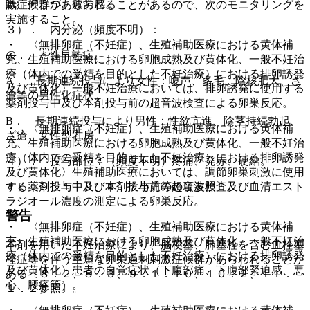
眠、抑うつ、疲労感。
激症候群があらわれることがあるので、次のモニタリングを
実施すること。
３）． 内分泌（頻度不明）：
・ 〈無排卵症（不妊症）、生殖補助医療における黄体補
@． ＊性早熟症。
充、生殖補助医療における卵胞成熟及び黄体化、一般不妊治
療（体内での受精を目的とした不妊治療）における排卵誘発
A． 長期連続投与により女性：嗄声、多毛、陰核肥大、ざ
及び黄体化〉一般不妊治療においては、排卵誘発に使用する
瘡等の男性化症状。
薬剤投与中及び本剤投与前の超音波検査による卵巣反応。
B． 長期連続投与により男性：性欲亢進、陰茎持続勃起、
・ 〈無排卵症（不妊症）、生殖補助医療における黄体補
ざ瘡、女性型乳房。
充、生殖補助医療における卵胞成熟及び黄体化、一般不妊治
療（体内での受精を目的とした不妊治療）における排卵誘発
４）． 投与部位：（頻度不明）疼痛、発赤、硬結。
及び黄体化〉生殖補助医療においては、調節卵巣刺激に使用
＊）〔９．１．９、９．７小児等の項参照〕。
する薬剤投与中及び本剤投与前の超音波検査及び血清エスト
ラジオール濃度の測定による卵巣反応。
警告
・ 〈無排卵症（不妊症）、生殖補助医療における黄体補
充、生殖補助医療における卵胞成熟及び黄体化、一般不妊治
本剤を用いた不妊治療により、脳梗塞、肺塞栓を含む血栓塞
療（体内での受精を目的とした不妊治療）における排卵誘発
栓症等を伴う重篤な卵巣過剰刺激症候群があらわれることが
及び黄体化〉患者の自覚症状（下腹部痛、下腹部緊迫感、悪
ある〔８．２、８．３、９．１．１０、１０．２、１１．
心、腰痛等）。
１．２参照〕。