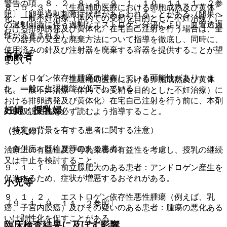
警告の項、８．２、８．３、９．１．１０、１１．１．２参
８．５．３． 〈生殖補助医療における卵胞成熟及び黄体
照〕［卵巣過剰刺激症候群があらわれることがある（卵巣へ
化、一般不妊治療（体内での受精を目的とした不妊治療）に
の過剰刺激に伴う過剰なエストロゲン分泌により、血管透過
おける排卵誘発及び黄体化〉在宅自己注射を行う場合は、全
性が亢進される）］。
ての器具の安全な廃棄方法について指導を徹底し、同時に、
使用済みの針及び注射器を廃棄する容器を提供することが望
高齢者
ましい。
アンドロゲン依存性腫瘍の潜在している可能性があり、ま
８．５．４． 〈生殖補助医療における卵胞成熟及び黄体
た、一般に生理機能が低下している。
化、一般不妊治療（体内での受精を目的とした不妊治療）に
おける排卵誘発及び黄体化〉在宅自己注射を行う前に、本剤
妊婦・授乳婦
の取扱説明書を必ず読むよう指導すること。
（特定の背景を有する患者に関する注意）
（授乳婦）
（合併症・既往歴等のある患者）
治療上の有益性及び母乳栄養の有益性を考慮し、授乳の継続
又は中止を検討すること。
９．１．１． 前立腺肥大のある患者：アンドロゲン産生を
促進するため、症状が増悪するおそれがある。
小児等
９．１．２． エストロゲン依存性悪性腫瘍（例えば、乳
〔９．１．９、１１．２参照〕。
癌、子宮内膜癌）及びその疑いのある患者：腫瘍の悪化ある
いは顕性化を促すことがある。
臨床検査結果に及ぼす影響