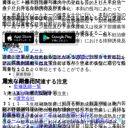
通常、ヒト絨毛性性腺刺激ホルモンとして、１日１０００〜
黄体化、一般不妊治療（体内での受精を目的とした不妊治
５０００単位を筋肉内注射する。
療）における排卵誘発及び黄体化〉本剤の投与にあたって
は、患者及びパートナーの検査を十分に行い、本剤の投与の
※本製品は疾病の診断・治療・予防を目的としたプログラム
本剤の用法・用量は症例、適応によって異なるので、使用に
適否を判断すること（特に、甲状腺機能低下、副腎機能低
ではありません。
際しては厳密な経過観察が必要である。
下、高プロラクチン血症及び下垂体腫瘍又は視床下部腫瘍等
が認められた場合、当該疾患の治療を優先すること）。
〈生殖補助医療における卵胞成熟及び黄体化、一般不妊治療
（体内での受精を目的とした不妊治療）における排卵誘発及
副作用
び黄体化〉
ホーム
ノート
表・計算
レジメン
CTCAE
抗菌薬ガイド
ERマニュ
次の副作用があらわれることがあるので、観察を十分に行
通常、ヒト絨毛性性腺刺激ホルモンとして、５０００単位を
い、異常が認められた場合には投与を中止するなど適切な処
アル
薬剤情報
ポスト
単回筋肉内注射又は皮下注射するが、患者の状態に応じて投
置を行うこと。
与量を１００００単位とすることができる。
新規登録
ログイン
重大な副作用
用法・用量に関連する注意
監修医師一覧
UpToDate特別割引
１１．１． 重大な副作用
（用法及び用量に関連する注意）
運営会社
１１．１．１． ショック（頻度不明）：顔面潮紅、胸内苦
７．１． 〈生殖補助医療における卵胞成熟及び黄体化、一
© 2021 HOKUTO Inc. All rights reserved.
悶、呼吸困難等があらわれた場合には投与を中止し、適切な
般不妊治療（体内での受精を目的とした不妊治療）における
利用規約
プライバシーポリシー
お問い合わせ
処置を行うこと。
排卵誘発及び黄体化〉生殖補助医療における卵胞成熟及び黄
ホーム
表・計算
レジメン
CTCAE
抗菌薬ガイド
体化、一般不妊治療における排卵誘発及び黄体化の場合、超
１１．１．２． 卵巣過剰刺激症候群（頻度不明）：本剤を
ERマニュアル
薬剤情報
ポスト