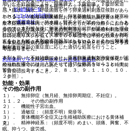
音波検査や必要に応じた血清エストラジオール濃度の測定に
用いた不妊治療により、卵巣腫大、下腹部痛、下腹部緊迫
より十分な卵胞の発育を確認した上で投与すること。
監修医師一覧
感、腹水、胸水、呼吸困難を伴う卵巣過剰刺激症候群があら
UpToDate特別割引
われることがあり、卵巣破裂、卵巣茎捻転、脳梗塞、肺塞栓
７．２． 〈生殖補助医療における卵胞成熟及び黄体化、一
運営会社
を含む血栓塞栓症、肺水腫、腎不全等が認められることもあ
般不妊治療（体内での受精を目的とした不妊治療）における
るので、本剤投与後に卵巣過剰刺激症候群が認められた場合
排卵誘発及び黄体化〉患者の状態等から、卵巣過剰刺激症候
© 2021 HOKUTO Inc. All rights reserved.
には、重症度に応じて実施中の不妊治療の継続の可否を判断
群の発現リスクが低く、５０００単位では十分な効果が得ら
するとともに、本剤の追加投与はしないこと。また、卵巣過
れないと判断される場合にのみ、１００００単位の投与を考
※本製品は疾病の診断・治療・予防を目的としたプログラム
剰刺激症候群の重症度に応じた適切な処置を行うこと。
慮すること。
ではありません。
本剤を用いた不妊治療により、重度卵巣過剰刺激症候群が認
７．３． 〈生殖補助医療における卵胞成熟及び黄体化〉生
利用規約
プライバシーポリシー
お問い合わせ
められた場合には、入院させて適切な処置を行うこと〔１．
殖補助医療での使用にあたっては、採卵の３４〜３６時間前
警告の項、２．４、８．２、８．３、９．１．１０、１０．
を目安に投与すること。
２参照〕。
効能・効果
その他の副作用
１）． 無排卵症（無月経、無排卵周期症、不妊症）。
１１．２． その他の副作用
２）． 機能性子宮出血。
１）． 過敏症：（頻度不明）発疹等。
３）． 黄体機能不全症又は生殖補助医療における黄体補
２）． 精神神経系：（頻度不明）めまい、頭痛、興奮、不
充。
眠、抑うつ、疲労感。