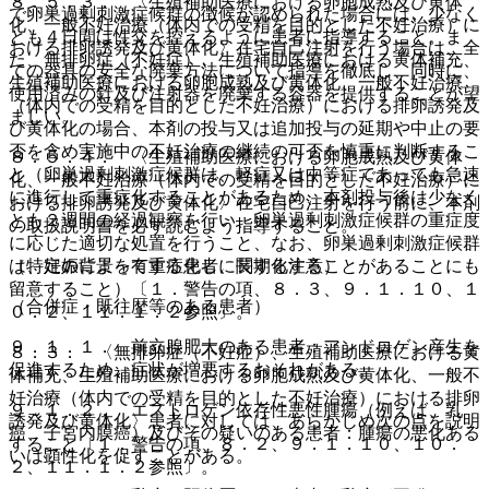
８．５．３． 〈生殖補助医療における卵胞成熟及び黄体
で卵巣過剰刺激症候群の徴候が認められた場合には、少なく
化、一般不妊治療（体内での受精を目的とした不妊治療）に
とも４日間は性交を控えるように患者に指導すること。ま
おける排卵誘発及び黄体化〉在宅自己注射を行う場合は、全
た、無排卵症（不妊症）、生殖補助医療における黄体補充、
ての器具の安全な廃棄方法について指導を徹底し、同時に、
生殖補助医療における卵胞成熟及び黄体化、一般不妊治療
使用済みの針及び注射器を廃棄する容器を提供することが望
（体内での受精を目的とした不妊治療）における排卵誘発及
ましい。
び黄体化の場合、本剤の投与又は追加投与の延期や中止の要
否を含め実施中の不妊治療の継続の可否を慎重に判断するこ
８．５．４． 〈生殖補助医療における卵胞成熟及び黄体
と（卵巣過剰刺激症候群は、軽症又は中等症であっても急速
化、一般不妊治療（体内での受精を目的とした不妊治療）に
に進行して重症化することがあるため、本剤投与後は少なく
おける排卵誘発及び黄体化〉在宅自己注射を行う前に、本剤
とも２週間の経過観察を行い、卵巣過剰刺激症候群の重症度
の取扱説明書を必ず読むよう指導すること。
に応じた適切な処置を行うこと、なお、卵巣過剰刺激症候群
は、妊娠によって重症化し、長期化することがあることにも
（特定の背景を有する患者に関する注意）
留意すること）〔１．警告の項、８．３、９．１．１０、１
（合併症・既往歴等のある患者）
０．２、１１．１．２参照〕。
９．１．１． 前立腺肥大のある患者：アンドロゲン産生を
８．３． 〈無排卵症（不妊症）、生殖補助医療における黄
促進するため、症状が増悪するおそれがある。
体補充、生殖補助医療における卵胞成熟及び黄体化、一般不
妊治療（体内での受精を目的とした不妊治療）における排卵
９．１．２． エストロゲン依存性悪性腫瘍（例えば、乳
誘発及び黄体化〉患者に対しては、あらかじめ次の点を説明
癌、子宮内膜癌）及びその疑いのある患者：腫瘍の悪化ある
すること〔１．警告の項、８．２、９．１．１０、１０．
いは顕性化を促すことがある。
２、１１．１．２参照〕。