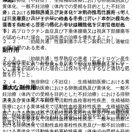
〈無排卵症（不妊症）、生殖補助医療における卵胞成熟及び
黄体化、一般不妊治療（体内での受精を目的とした不妊治
２．１． 〈効能共通〉アンドロゲン依存性悪性腫瘍（例え
療）における排卵誘発及び黄体化〉本剤の投与にあたって
ば前立腺癌）及びその疑いのある患者［アンドロゲン産生を
は、患者及びパートナーの検査を十分に行い、本剤の投与の
促進するため、腫瘍の悪化あるいは顕性化を促すことがあ
適否を判断すること（特に、甲状腺機能低下、副腎機能低
る］。
下、高プロラクチン血症及び下垂体腫瘍又は視床下部腫瘍等
が認められた場合、当該疾患の治療を優先すること）。
２．２． 〈効能共通〉性腺刺激ホルモン製剤に対し過敏症
の既往歴のある患者。
副作用
２．３． 〈効能共通〉性早熟症の患者［アンドロゲン産生
次の副作用があらわれることがあるので、観察を十分に行
を促進するため、性早熟を早める、骨端早期閉鎖をきたすこ
い、異常が認められた場合には投与を中止するなど適切な処
とがある］。
置を行うこと。
２．４． 〈無排卵症（不妊症）、生殖補助医療における黄
重大な副作用
体補充、生殖補助医療における卵胞成熟及び黄体化、一般不
妊治療（体内での受精を目的とした不妊治療）における排卵
１１．１． 重大な副作用
誘発及び黄体化〉不妊症で活動性血栓塞栓性疾患、生殖補助
医療における黄体補充で活動性血栓塞栓性疾患、生殖補助医
１１．１．１． ショック（頻度不明）：顔面潮紅、胸内苦
療における卵胞成熟で活動性血栓塞栓性疾患及び生殖補助医
悶、呼吸困難等があらわれた場合には投与を中止し、適切な
療における黄体化で活動性血栓塞栓性疾患、一般不妊治療に
処置を行うこと。
おける排卵誘発で活動性血栓塞栓性疾患及び一般不妊治療に
おける黄体化で活動性血栓塞栓性疾患（体内での受精を目的