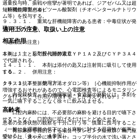
過量投与時、振戦や痙攣が著明であれば、ジアゼパム又は超
短時間作用型バルビツール酸製剤（チオペンタールナトリウ
（肝機能障害患者）
ム等）を投与する。
９．３．１． 重篤な肝機能障害のある患者：中毒症状が発
現しやすくなる。
適用上の注意、取扱い上の注意
相互作用
（適用上の注意）
１４．１． 薬剤投与時の注意
本剤は、主として肝代謝酵素ＣＹＰ１Ａ２及びＣＹＰ３Ａ４
で代謝される。
１４．１．１． 本剤は添付の匙又は注射筒に吸引して使用
する。
１０．２． 併用注意：
１４．１．２． 使用方法
クラス３抗不整脈剤（アミオダロン等）［心機能抑制作用が
増強するおそれがあるので、心電図検査等によるモニタリン
・ 内視鏡検査、その他咽喉頭・食道部の麻酔には、本剤を
グを行うこと（作用が増強することが考えられる）］。
一気に嚥下することなく徐々に飲み込ませる。
高齢者
・ 口腔内麻酔には、不必要部の麻酔を避ける目的で嚥下さ
せることなく、口腔内に拡げるだけにとどめさせる。
患者の全身状態の観察を十分に行う等、慎重に投与すること
（一般に生理機能の低下により麻酔に対する忍容性が低下し
・ 胃部麻酔を目的とする場合（ダンピング症候群、幽門痙
ている）〔８．２．４参照〕。
攣等）は、速やかに嚥下させ、コップ半分の水で洗い落とさ