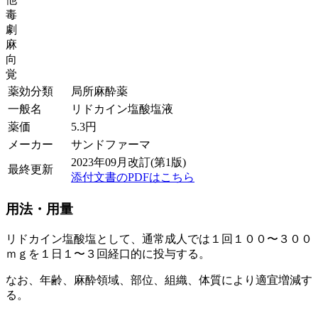
毒
劇
麻
向
覚
薬効分類
局所麻酔薬
一般名
リドカイン塩酸塩液
薬価
5.3
円
メーカー
サンドファーマ
2023年09月改訂(第1版)
最終更新
添付文書のPDFはこちら
用法・用量
リドカイン塩酸塩として、通常成人では１回１００〜３００
ｍｇを１日１〜３回経口的に投与する。
なお、年齢、麻酔領域、部位、組織、体質により適宜増減す
る。