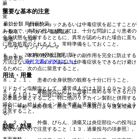
麻
向
重要な基本的注意
覚
薬効分類
局所麻酔薬
８．１． まれにショックあるいは中毒症状を起こすことが
あるので、本剤の投与に際しては、十分な問診により患者の
一般名
リドカイン塩酸塩液
全身状態を把握するとともに、異常が認められた場合に直ち
薬価
5.3
円
に救急処置のとれるよう、常時準備をしておくこと。
メーカー
サンドファーマ
2023年09月改訂(第1版)
８．２． 本剤の投与に際し、その副作用を完全に防止する
最終更新
添付文書のPDFはこちら
方法はないが、ショックあるいは中毒症状をできるだけ避け
るために、次の点に留意すること。
用法・用量
８．２．１． 患者の全身状態の観察を十分に行うこと。
リドカイン塩酸塩として、通常成人では１回１００〜３００
８．２．２． 麻酔部位に応じ、含嗽に留める等できるだけ
ｍｇを１日１〜３回経口的に投与する。
必要最少量とすること。特に他のリドカイン製剤と併用する
場合には、総リドカイン量を考慮し過量投与とならないよう
なお、年齢、麻酔領域、部位、組織、体質により適宜増減す
注意すること。
る。
８．２．３． 外傷、びらん、潰瘍又は炎症部位への投与は
効能・効果
吸収が速いので注意すること〔１３．過量投与の項参照〕。