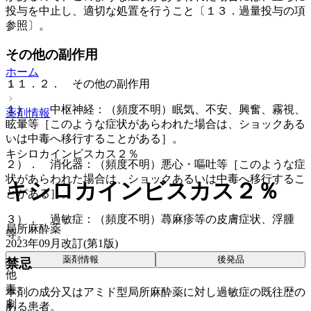
投与を中止し、適切な処置を行うこと〔１３．過量投与の項
参照〕。
その他の副作用
ホーム
１１．２． その他の副作用
１）． 中枢神経：（頻度不明）眠気、不安、興奮、霧視、
薬剤情報
眩暈等［このような症状があらわれた場合は、ショックある
いは中毒へ移行することがある］。
キシロカインビスカス２％
２）． 消化器：（頻度不明）悪心・嘔吐等［このような症
状があらわれた場合は、ショックあるいは中毒へ移行するこ
キシロカインビスカス２％
とがある］。
３）． 過敏症：（頻度不明）蕁麻疹等の皮膚症状、浮腫
局所麻酔薬
等。
2023年09月改訂(第1版)
薬剤情報
後発品
禁忌
他
毒
本剤の成分又はアミド型局所麻酔薬に対し過敏症の既往歴の
劇
ある患者。