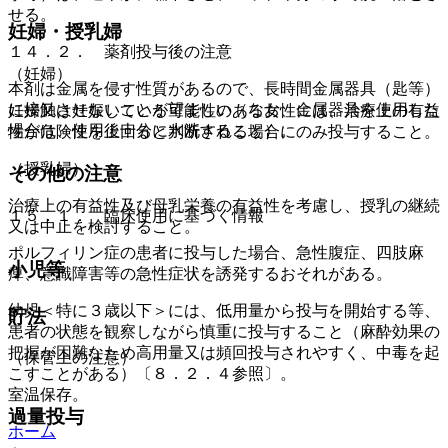
せる。
妊婦・授乳婦
１４．２． 薬剤投与後の注意
（妊婦）
本剤は金属を侵す性質があるので、長時間金属器具（匙等）
に接触させないことが望ましい（なお、金属器具を使用した
妊婦又は妊娠している可能性のある女性には、治療上の有益
場合は、使用後十分に水洗すること）。
性が危険性を上回ると判断される場合にのみ投与すること。
（授乳婦）
その他の注意
治療上の有益性及び母乳栄養の有益性を考慮し、授乳の継続
１５．１． 臨床使用に基づく情報
又は中止を検討すること。
ポルフィリン症の患者に投与した場合、急性腹症、四肢麻
小児等
痺、意識障害等の急性症状を誘発するおそれがある。
幼児＜特に３歳以下＞には、低用量から投与を開始する等、
貯法
患者の状態を観察しながら慎重に投与すること（麻酔効果の
把握が困難なため高用量又は頻回投与されやすく、中毒を起
（保管上の注意）
こすことがある）〔８．２．４参照〕。
室温保存。
過量投与
ホーム