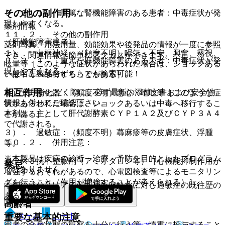
その他の副作用
９．２．１． 重篤な腎機能障害のある患者：中毒症状が発
現しやすくなる。
薬剤情報
１１．２． その他の副作用
（肝機能障害患者）
薬剤写真、用法用量、効能効果や後発品の情報が一度に参照
１）． 中枢神経：（頻度不明）眠気、不安、興奮、霧視、
でき、関連情報へ簡単にアクセスができます。
９．３．１． 重篤な肝機能障害のある患者：中毒症状が発
眩暈等［このような症状があらわれた場合は、ショックある
現しやすくなる。
一般名、製品名どちらでも検索可能！
いは中毒へ移行することがある］。
相互作用
※ ご使用いただく際に、必ず最新の添付文書および安全性
２）． 消化器：（頻度不明）悪心・嘔吐等［このような症
情報も併せてご確認下さい。
状があらわれた場合は、ショックあるいは中毒へ移行するこ
本剤は、主として肝代謝酵素ＣＹＰ１Ａ２及びＣＹＰ３Ａ４
とがある］。
で代謝される。
３）． 過敏症：（頻度不明）蕁麻疹等の皮膚症状、浮腫
１０．２． 併用注意：
等。
※本製品は疾病の診断・治療・予防を目的としたプログラム
クラス３抗不整脈剤（アミオダロン等）［心機能抑制作用が
禁忌
ではありません。
増強するおそれがあるので、心電図検査等によるモニタリン
グを行うこと（作用が増強することが考えられる）］。
本剤の成分又はアミド型局所麻酔薬に対し過敏症の既往歴の
ある患者。
高齢者
ホーム
ノート
重要な基本的注意
患者の全身状態の観察を十分に行う等、慎重に投与すること