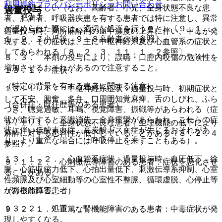
利用規約
プライバシーポリシー
お問い合わせ
ことが望ましい（なお、高齢者、小児、全身状態不良な患
過量投与
者、肥満者、呼吸器疾患を有する患者では特に注意し、異常
が認められた際には、適切な処置を行うこと）〔９．１．
過量投与時、局所麻酔剤の血中濃度の上昇に伴い、中毒が発
１、９．７小児等、９．８高齢者の項参照〕。
現する。その症状は、主に中枢神経系及び心血管系の症状と
してあらわれる〔８．２．３、１１．１．２参照〕。
８．３． 本剤の投与により、誤嚥・口腔内咬傷の危険性を
増加させるおそれがあるので注意すること。
１３．１． 症状：
（特定の背景を有する患者に関する注意）
１３．１．１． 中枢神経系症状：過量投与時、初期症状と
して不安、興奮、多弁、口周囲知覚麻痺、舌のしびれ、ふら
（合併症・既往歴等のある患者）
つき、聴覚過敏、耳鳴、視覚障害、振戦等があらわれる（症
状が進行すると意識消失、全身痙攣があらわれ、これらの症
９．１．１． 全身状態不良な患者：生理機能の低下により
状に伴い低酸素血症、高炭酸ガス血症が生じるおそれがあ
麻酔に対する忍容性が低下していることがある〔８．２．４
り、より重篤な場合には呼吸停止を来すこともある）。
参照〕。
１３．１．２． 心血管系症状：過量投与時、血圧低下、徐
９．１．２． 心刺激伝導障害のある患者：症状を悪化させ
脈、心筋収縮力低下、心拍出量低下、刺激伝導系抑制、心室
ることがある。
性頻脈及び心室細動等の心室性不整脈、循環虚脱、心停止等
があらわれる。
（腎機能障害患者）
１３．２． 処置
９．２．１． 重篤な腎機能障害のある患者：中毒症状が発
現しやすくなる。