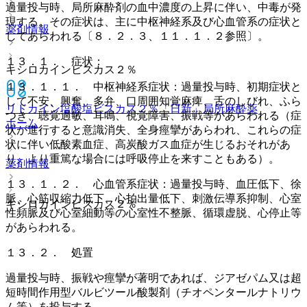
過量投与時、局所麻酔剤の血中濃度の上昇に伴い、中毒が発
現する。その症状は、主に中枢神経系及び心血管系の症状と
薬剤情報
してあらわれる〔８．２．３、１１．１．２参照〕。
１３．１． 症状：
キシロカインビスカス２％
１３．１．１． 中枢神経系症状：過量投与時、初期症状と
して不安、興奮、多弁、口周囲知覚麻痺、舌のしびれ、ふら
リドカイン塩酸塩ビスカス２％「日新」
局所麻酔薬
つき、聴覚過敏、耳鳴、視覚障害、振戦等があらわれる（症
ホーム
状が進行すると意識消失、全身痙攣があらわれ、これらの症
状に伴い低酸素血症、高炭酸ガス血症が生じるおそれがあ
り、より重篤な場合には呼吸停止を来すこともある）。
薬剤情報
１３．１．２． 心血管系症状：過量投与時、血圧低下、徐
脈、心筋収縮力低下、心拍出量低下、刺激伝導系抑制、心室
キシロカインビスカス２％
性頻脈及び心室細動等の心室性不整脈、循環虚脱、心停止等
があらわれる。
１３．２． 処置
過量投与時、振戦や痙攣が著明であれば、ジアゼパム又は超
短時間作用型バルビツール酸製剤（チオペンタールナトリウ
ム等）を投与する。