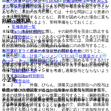
表・計算
レジメン
CTCAE
抗菌薬ガイド
ERマニュ
（一般に生理機能の低下により麻酔に対する忍容性が低下し
アル
薬剤情報
ポスト
８．１． まれにショックあるいは中毒症状を起こすことが
ている）〔８．２．４参照〕。
あるので、本剤の投与に際しては、十分な問診により患者の
新規登録
全身状態を把握するとともに、異常が認められた場合に直ち
妊婦・授乳婦
ログイン
に救急処置のとれるよう、常時準備をしておくこと。
監修医師一覧
（妊婦）
８．２． 本剤の投与に際し、その副作用を完全に防止する
UpToDate特別割引
方法はないが、ショックあるいは中毒症状をできるだけ避け
運営会社
妊婦又は妊娠している可能性のある女性には、治療上の有益
るために、次の点に留意すること。
性が危険性を上回ると判断される場合にのみ投与すること。
© 2021 HOKUTO Inc. All rights reserved.
利用規約
プライバシーポリシー
お問い合わせ
８．２．１． 患者の全身状態の観察を十分に行うこと。
（授乳婦）
ホーム
表・計算
レジメン
CTCAE
抗菌薬ガイド
８．２．２． 麻酔部位に応じ、含嗽に留める等できるだけ
ERマニュアル
薬剤情報
ポスト
治療上の有益性及び母乳栄養の有益性を考慮し、授乳の継続
必要最少量とすること。特に他のリドカイン製剤と併用する
又は中止を検討すること。
場合には、総リドカイン量を考慮し過量投与とならないよう
監修医師一覧
注意すること。
UpToDate特別割引
小児等
運営会社
８．２．３． 外傷、びらん、潰瘍又は炎症部位への投与は
幼児＜特に３歳以下＞には、低用量から投与を開始する等、
© 2021 HOKUTO Inc. All rights reserved.
吸収が速いので注意すること〔１３．過量投与の項参照〕。
患者の状態を観察しながら慎重に投与すること（麻酔効果の
※本製品は疾病の診断・治療・予防を目的としたプログラム
８．２．４． 前投薬や術中に投与した鎮静薬、鎮痛薬等に
把握が困難なため高用量又は頻回投与されやすく、中毒を起
ではありません。
よる呼吸抑制が発現することがあるので、鎮静薬、鎮痛薬等
こすことがある）〔８．２．４参照〕。
を使用する際は少量より投与し、必要に応じて追加投与する