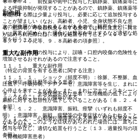
表面麻酔。
８．２．４． 前投薬や術中に投与した鎮静薬、鎮痛薬等に
よる呼吸抑制が発現することがあるので、鎮静薬、鎮痛薬等
副作用
を使用する際は少量より投与し、必要に応じて追加投与する
ことが望ましい（なお、高齢者、小児、全身状態不良な患
次の副作用があらわれることがあるので、観察を十分に行
者、肥満者、呼吸器疾患を有する患者では特に注意し、異常
い、異常が認められた場合には投与を中止するなど適切な処
が認められた際には、適切な処置を行うこと）〔９．１．
置を行うこと。
１、９．７小児等、９．８高齢者の項参照〕。
重大な副作用
８．３． 本剤の投与により、誤嚥・口腔内咬傷の危険性を
増加させるおそれがあるので注意すること。
１１．１． 重大な副作用
（特定の背景を有する患者に関する注意）
１１．１．１． ショック（頻度不明）：徐脈、不整脈、血
（合併症・既往歴等のある患者）
圧低下、呼吸抑制、チアノーゼ、意識障害等を生じ、まれに
心停止を来すことがある。また、まれにアナフィラキシーシ
９．１．１． 全身状態不良な患者：生理機能の低下により
ョックを起こしたとの報告がある。
麻酔に対する忍容性が低下していることがある〔８．２．４
参照〕。
１１．１．２． 意識障害、振戦、痙攣（いずれも頻度不
明）：意識障害、振戦、痙攣等の中毒症状があらわれること
９．１．２． 心刺激伝導障害のある患者：症状を悪化させ
があるので、このような症状があらわれた場合には、直ちに
ることがある。
投与を中止し、適切な処置を行うこと〔１３．過量投与の項
参照〕。
（腎機能障害患者）