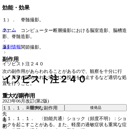
効能・効果
１）． 脊髄撮影。
ホーム
２）． コンピューター断層撮影における脳室造影、脳槽造
影、脊髄造影。
薬剤情報
３）． 関節撮影。
副作用
イソビスト注２４０
次の副作用があらわれることがあるので、観察を十分に行
イソビスト注２４０
い、異常が認められた場合には投与を中止するなど適切な処
置を行うこと。
ヨード造影剤
重大な副作用
2023年06月改訂(第2版)
１１．１． 重大な副作用
薬剤情報
後発品
先
１１．１．１． 〈効能共通〉ショック（頻度不明）：ショ
毒
ックを起こすことがある。また、軽度の過敏症状も重篤な症
劇