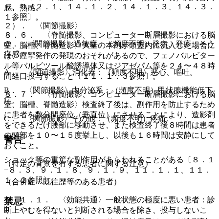
６、９．２．１、１４．１．２、１４．１．３、１４．３．
感、熱感。
１参照〕。
２）． 〈関節撮影〉
８．６． 〈脊髄撮影、コンピューター断層撮影における脳
@． 〈関節撮影〉過敏症：（頻度不明）発赤、発疹、そう
室、脳槽、脊髄造影〉大量の本剤が頭蓋内に流入した場合に
痒感。
は、痙攣発作の発現のおそれがあるので、フェノバルビター
ル等バルビツール酸誘導体又はジアゼパム等を２４〜４８時
A． 〈関節撮影〉消化器：（頻度不明）悪心、嘔吐。
間経口投与すること〔１１．１．３参照〕。
B． 〈関節撮影〉内分泌系：（頻度不明）甲状腺機能低下
８．７． 〈脊髄撮影、コンピューター断層撮影における脳
症。
室、脳槽、脊髄造影〉検査終了後は、副作用を防止するため
に患者を数分間座位（垂直位）にさせることにより、造影剤
C． 〈関節撮影〉その他：（頻度不明）疼痛。
をできるだけ腰部に移動させ、また検査終了後８時間は患者
の頭部を１０〜１５度挙上し、以後も１６時間は安静にして
警告
おくこと。
ショック等の重篤な副作用があらわれることがある〔８．１
（特定の背景を有する患者に関する注意）
−８．３、９．１．８、９．１．９、１１．１．１、１１．
１．２参照〕。
（合併症・既往歴等のある患者）
９．１．１． 〈効能共通〉一般状態の極度に悪い患者：診
禁忌
断上やむを得ないと判断される場合を除き、投与しないこ