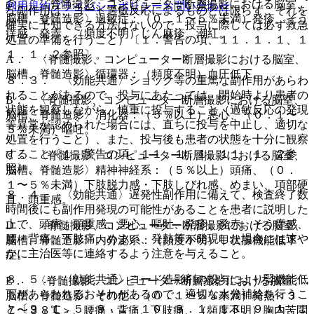
@． 〈脊髄撮影、コンピューター断層撮影における脳室、
利用規約
プライバシーポリシー
お問い合わせ
な副作用は、ヨード過敏反応によるものとは限らず、それを
脳槽、脊髄造影〉過敏症：（０．１〜５％未満）発疹、そう
確実に予知できる方法はないので、投与に際しては必ず救急
痒感、発赤、（頻度不明）じん麻疹、潮紅。
処置の準備を行うこと）〔１．警告の項、１１．１．１、１
１．１．２参照〕。
A． 〈脊髄撮影、コンピューター断層撮影における脳室、
脳槽、脊髄造影〉循環器：（頻度不明）血圧低下。
８．３． 〈効能共通〉ショック等の重篤な副作用があらわ
れることがあるので、投与にあたっては、開始時より患者の
B． 〈脊髄撮影、コンピューター断層撮影における脳室、
状態を観察しながら、慎重に投与すること（過敏反応の発現
脳槽、脊髄造影〉消化器：（５％以上）悪心、（０．１〜
等異常が認められた場合には、直ちに投与を中止し、適切な
５％未満）嘔吐。
処置を行うこと）、また、投与後も患者の状態を十分に観察
すること〔１．警告の項、１１．１．１、１１．１．２参
C． 〈脊髄撮影、コンピューター断層撮影における脳室、
照〕。
脳槽、脊髄造影〉精神神経系：（５％以上）頭痛、（０．
１〜５％未満）下肢脱力感・下肢しびれ感、めまい、項部硬
８．４． 〈効能共通〉遅発性副作用に備えて、検査終了数
直、頭重感。
時間後にも副作用発現の可能性があることを患者に説明した
上で、頭痛、頭重感、悪心、嘔吐、発疹、発赤、そう痒感、
D． 〈脊髄撮影、コンピューター断層撮影における脳室、
腰・背痛、下肢痛、めまい、発熱等が発現した場合には速や
脳槽、脊髄造影〉内分泌系：（頻度不明）甲状腺機能低下
かに主治医等に連絡するよう注意を与えること。
症。
８．５． 〈効能共通〉ヨード造影剤の投与により腎機能低
E． 〈脊髄撮影、コンピューター断層撮影における脳室、
下があらわれるおそれがあるので、適切な水分補給を行うこ
脳槽、脊髄造影〉その他：（０．１〜５％未満）発熱＜３
と〔９．１．５、９．１．１０、９．１．１３、９．１．１
７〜３８℃＞、腰痛・背痛、下肢痛、（頻度不明）胸内苦悶