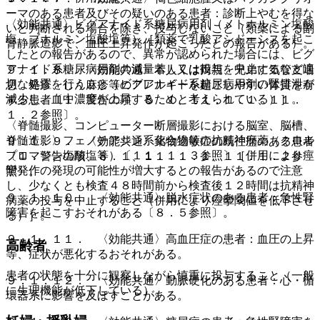
ーマのある患者及びその疑いのある患者：診断上やむを得な
〈効能共通〉ビグアナイド系糖尿病用剤（メトホルミン塩酸
いと判断される場合を除き、投与しないこと（類薬による副
塩、ブホルミン塩酸塩等）［類薬で乳酸アシドーシスを起こ
腎静脈造影で、血圧上昇発作が起こったとの報告がある）。
したとの報告があるので、異常が認められた場合には、ビグ
アナイド系糖尿病用剤の減量若しくは投与を中止するなど適
９．１．８． 〈効能共通〉本人又は両親、兄弟に気管支喘
切な処置を行うこと（ビグアナイド系糖尿病用剤の腎排泄が
息、発疹、じん麻疹等のアレルギーを起こしやすい体質を有
減少し、血中濃度が上昇するためと考えられている）］。
する患者〔１．警告の項、８．１、１１．１．１、１１．
１．２参照〕。
〈脊髄撮影、コンピューター断層撮影における脳室、脳槽、
脊髄造影〉フェノチアジン系化合物等の抗精神病薬（クロル
９．１．９． 〈効能共通〉薬物過敏症の既往歴のある患者
プロマジン塩酸塩等）〔１１．１．３参照〕［併用により痙
〔１．警告の項、８．１、１１．１．１、１１．１．２参
攣発作の発現の可能性が増大するとの報告があるので注意
照〕。
し、少なくとも検査４８時間前から検査後１２時間は抗精神
９．１．１０． 〈効能共通〉脱水症状のある患者：急性腎
病薬の投与を中止すること（併用により痙攣閾値を低下させ
障害を起こすおそれがある〔８．５参照〕。
る）］。
９．１．１１． 〈効能共通〉高血圧症の患者：血圧の上昇
高齢者
等、症状が悪化するおそれがある。
患者の状態を十分に観察しながら慎重に投与すること（一般
９．１．１２． 〈効能共通〉動脈硬化のある患者：心・循
に生理機能が低下している）。
環器系に影響を及ぼすことがある。