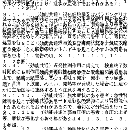
処置の準備を行うこと）〔１．警告の項、１１．１．１、１
カルシウム低下により、症状が悪化するおそれがある）。
１．１．２参照〕。
９．１．７． 〈効能共通〉褐色細胞腫又はパラガングリオ
８．３． 〈効能共通〉ショック等の重篤な副作用があらわ
ーマのある患者及びその疑いのある患者：診断上やむを得な
れることがあるので、投与にあたっては、開始時より患者の
いと判断される場合を除き、投与しないこと（類薬による副
状態を観察しながら、慎重に投与すること（過敏反応の発現
腎静脈造影で、血圧上昇発作が起こったとの報告がある）。
等異常が認められた場合には、直ちに投与を中止し、適切な
処置を行うこと）、また、投与後も患者の状態を十分に観察
９．１．８． 〈効能共通〉本人又は両親、兄弟に気管支喘
すること〔１．警告の項、１１．１．１、１１．１．２参
息、発疹、じん麻疹等のアレルギーを起こしやすい体質を有
照〕。
する患者〔１．警告の項、８．１、１１．１．１、１１．
１．２参照〕。
８．４． 〈効能共通〉遅発性副作用に備えて、検査終了数
時間後にも副作用発現の可能性があることを患者に説明した
９．１．９． 〈効能共通〉薬物過敏症の既往歴のある患者
上で、頭痛、頭重感、悪心、嘔吐、発疹、発赤、そう痒感、
〔１．警告の項、８．１、１１．１．１、１１．１．２参
腰・背痛、下肢痛、めまい、発熱等が発現した場合には速や
照〕。
かに主治医等に連絡するよう注意を与えること。
９．１．１０． 〈効能共通〉脱水症状のある患者：急性腎
８．５． 〈効能共通〉ヨード造影剤の投与により腎機能低
障害を起こすおそれがある〔８．５参照〕。
下があらわれるおそれがあるので、適切な水分補給を行うこ
９．１．１１． 〈効能共通〉高血圧症の患者：血圧の上昇
と〔９．１．５、９．１．１０、９．１．１３、９．１．１
等、症状が悪化するおそれがある。
６、９．２．１、１４．１．２、１４．１．３、１４．３．
１参照〕。
９．１．１２． 〈効能共通〉動脈硬化のある患者：心・循