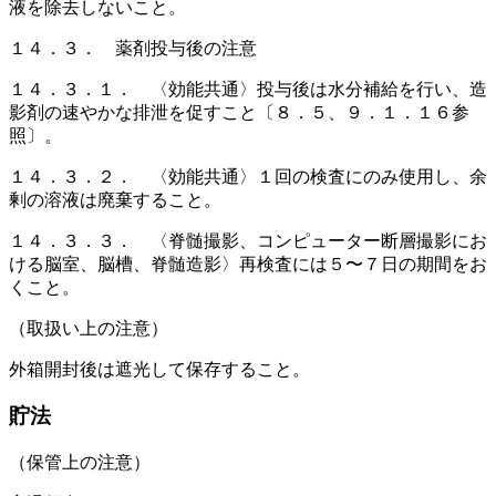
液を除去しないこと。
１４．３． 薬剤投与後の注意
１４．３．１． 〈効能共通〉投与後は水分補給を行い、造
影剤の速やかな排泄を促すこと〔８．５、９．１．１６参
照〕。
１４．３．２． 〈効能共通〉１回の検査にのみ使用し、余
剰の溶液は廃棄すること。
１４．３．３． 〈脊髄撮影、コンピューター断層撮影にお
ける脳室、脳槽、脊髄造影〉再検査には５〜７日の期間をお
くこと。
（取扱い上の注意）
外箱開封後は遮光して保存すること。
貯法
（保管上の注意）