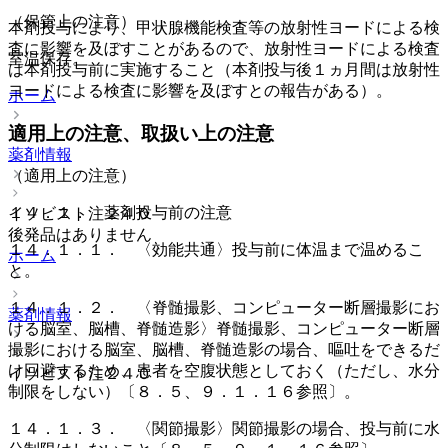
（保管上の注意）
本剤投与により、甲状腺機能検査等の放射性ヨードによる検
査に影響を及ぼすことがあるので、放射性ヨードによる検査
室温保存。
は本剤投与前に実施すること（本剤投与後１ヵ月間は放射性
ヨードによる検査に影響を及ぼすとの報告がある）。
ホーム
適用上の注意、取扱い上の注意
薬剤情報
（適用上の注意）
１４．１． 薬剤投与前の注意
イソビスト注２４０
後発品はありません
１４．１．１． 〈効能共通〉投与前に体温まで温めるこ
ホーム
と。
１４．１．２． 〈脊髄撮影、コンピューター断層撮影にお
薬剤情報
ける脳室、脳槽、脊髄造影〉脊髄撮影、コンピューター断層
撮影における脳室、脳槽、脊髄造影の場合、嘔吐をできるだ
け回避するため、患者を空腹状態としておく（ただし、水分
イソビスト注２４０
制限をしない）〔８．５、９．１．１６参照〕。
１４．１．３． 〈関節撮影〉関節撮影の場合、投与前に水