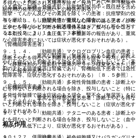
９．１．１８． 〈脊髄撮影、コンピューター断層撮影にお
を得ないと判断される場合を除き、投与しないこと（類薬で
ける脳室、脳槽、脊髄造影〉抗痙攣剤投与中＜既往歴を含め
副作用の発生頻度が高いとの報告がある）。
痙攣・てんかん及びその素質を除く＞の患者：抗痙攣剤の投
与を継続し、もし痙攣発作が発現した場合には、フェノバル
９．１．３． 〈効能共通〉重篤な心障害のある患者：診断
ビタール等バルビツール酸誘導体又はジアゼパム等を投与す
上やむを得ないと判断される場合を除き、投与しないこと
ること〔２．３、１１．１．３参照〕。
（本剤投与により、血圧低下、不整脈等の報告があり、重篤
な心障害患者においては症状が悪化するおそれがある）。
（腎機能障害患者）
９．１．４． 〈効能共通〉マクログロブリン血症の患者：
９．２．１． 重篤な腎障害（無尿等）のある患者：診断上
診断上やむを得ないと判断される場合を除き、投与しないこ
やむを得ないと判断される場合を除き、投与しないこと（本
と（静脈性胆のう造影剤で血液のゼラチン様変化をきたし死
剤の主たる排泄臓器は腎臓であり、腎機能低下患者では急性
亡した報告がある）。
腎障害等、症状が悪化するおそれがある）〔８．５参照〕。
９．１．５． 〈効能共通〉多発性骨髄腫の患者：診断上や
（肝機能障害患者）
むを得ないと判断される場合を除き、投与しないこと（特に
多発性骨髄腫で脱水症状のある場合、腎不全（無尿等）を起
９．３．１． 重篤な肝障害のある患者：診断上やむを得な
こすおそれがある）〔８．５参照〕。
いと判断される場合を除き、投与しないこと（症状が悪化す
るおそれがある）。
９．１．６． 〈効能共通〉テタニーのある患者：診断上や
むを得ないと判断される場合を除き、投与しないこと（血中
相互作用
カルシウム低下により、症状が悪化するおそれがある）。
１０．２． 併用注意：
９．１．７． 〈効能共通〉褐色細胞腫又はパラガングリオ