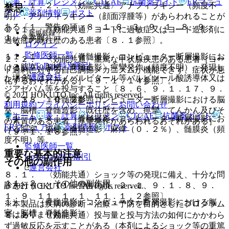
表・計算
レジメン
CTCAE
抗菌薬ガイド
ERマニュ
１１．１．２． 〈効能共通〉アナフィラキシー（頻度不
禁忌
アル
薬剤情報
ポスト
明）：アナフィラキシー（顔面浮腫等）があらわれることが
ある〔１．警告の項、８．１−８．３、９．１．８、９．
２．１． 〈効能共通〉ヨードに過敏症又はヨード造影剤に
新規登録
１．９参照〕。
過敏症の既往歴のある患者〔８．１参照〕。
ログイン
監修医師一覧
１１．１．３． 〈脊髄撮影、コンピューター断層撮影にお
２．２． 〈効能共通〉重篤な甲状腺疾患のある患者［ヨー
UpToDate特別割引
ける脳室、脳槽、脊髄造影〉痙攣発作（頻度不明）：発現し
ド過剰に対する自己調節メカニズムが機能できず、症状が悪
運営会社
た場合にはフェノバルビタール等バルビツール酸誘導体又は
化するおそれがある］〔９．１．１４参照〕。
ジアゼパム等を投与すること〔８．６、９．１．１７、９．
© 2021 HOKUTO Inc. All rights reserved.
２．３． 〈脊髄撮影、コンピューター断層撮影における脳
１．１８、１０．２参照〕。
利用規約
プライバシーポリシー
お問い合わせ
室、脳槽、脊髄造影〉既往歴を含め、痙攣、てんかん及びそ
ホーム
表・計算
レジメン
CTCAE
抗菌薬ガイド
１１．１．４． 〈脊髄撮影、コンピューター断層撮影にお
の素質のある患者［痙攣発作があらわれるおそれがある］
ERマニュアル
薬剤情報
ポスト
ける脳室、脳槽、脊髄造影〉麻痺（０．２％）、髄膜炎（頻
〔９．１．１８参照〕。
度不明）等。
監修医師一覧
重要な基本的注意
UpToDate特別割引
その他の副作用
運営会社
８．１． 〈効能共通〉ショック等の発現に備え、十分な問
１１．２． その他の副作用
診を行うこと〔１．警告の項、２．１、９．１．８、９．
© 2021 HOKUTO Inc. All rights reserved.
１．９、１１．１．１、１１．１．２参照〕。
１）． 〈脊髄撮影、コンピューター断層撮影における脳
※本製品は疾病の診断・治療・予防を目的としたプログラム
室、脳槽、脊髄造影〉
ではありません。
８．２． 〈効能共通〉投与量と投与方法の如何にかかわら
ず過敏反応を示すことがある（本剤によるショック等の重篤