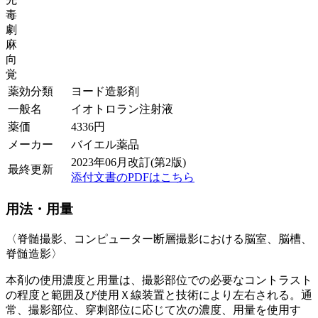
毒
劇
麻
向
覚
薬効分類
ヨード造影剤
一般名
イオトロラン注射液
薬価
4336
円
メーカー
バイエル薬品
2023年06月改訂(第2版)
最終更新
添付文書のPDFはこちら
用法・用量
〈脊髄撮影、コンピューター断層撮影における脳室、脳槽、
脊髄造影〉
本剤の使用濃度と用量は、撮影部位での必要なコントラスト
の程度と範囲及び使用Ｘ線装置と技術により左右される。通
常、撮影部位、穿刺部位に応じて次の濃度、用量を使用す