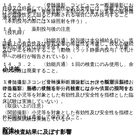
１４．２．５． 〈脊髄撮影、コンピューター断層撮影にお
妊婦又は妊娠している可能性のある女性には、診断上の有益
ける脳室、脳槽、脊髄造影〉本剤の注入量より多量の脳脊髄
性が危険性を上回ると判断される場合にのみ投与すること
液を除去しないこと。
（本剤投与の際にはＸ線照射を伴う）。
１４．３． 薬剤投与後の注意
（授乳婦）
１４．３．１． 〈効能共通〉投与後は水分補給を行い、造
診断上の有益性及び母乳栄養の有益性を考慮し、授乳の継続
影剤の速やかな排泄を促すこと〔８．５、９．１．１６参
又は中止を検討すること（動物（ラット静脈内投与）で乳汁
照〕。
中への移行が報告されている）。
１４．３．２． 〈効能共通〉１回の検査にのみ使用し、余
小児等
剰の溶液は廃棄すること。
１４．３．３． 〈脊髄撮影、コンピューター断層撮影にお
〈脊髄撮影、コンピューター断層撮影における脳室、脳槽、
ける脳室、脳槽、脊髄造影〉再検査には５〜７日の期間をお
脊髄造影〉患者の状態を十分に観察しながら慎重に投与する
くこと。
こと（小児等を対象とした有効性及び安全性を指標とした臨
床試験は実施していない）。
（取扱い上の注意）
〈関節撮影〉小児等を対象とした有効性及び安全性を指標と
外箱開封後は遮光して保存すること。
した臨床試験は実施していない。
貯法
臨床検査結果に及ぼす影響