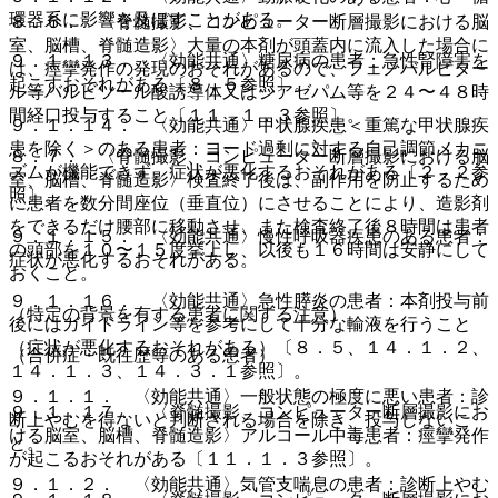
環器系に影響を及ぼすことがある。
８．６． 〈脊髄撮影、コンピューター断層撮影における脳
室、脳槽、脊髄造影〉大量の本剤が頭蓋内に流入した場合に
９．１．１３． 〈効能共通〉糖尿病の患者：急性腎障害を
は、痙攣発作の発現のおそれがあるので、フェノバルビター
起こすおそれがある〔８．５参照〕。
ル等バルビツール酸誘導体又はジアゼパム等を２４〜４８時
間経口投与すること〔１１．１．３参照〕。
９．１．１４． 〈効能共通〉甲状腺疾患＜重篤な甲状腺疾
患を除く＞のある患者：ヨード過剰に対する自己調節メカニ
８．７． 〈脊髄撮影、コンピューター断層撮影における脳
ズムが機能できず、症状が悪化するおそれがある〔２．２参
室、脳槽、脊髄造影〉検査終了後は、副作用を防止するため
照〕。
に患者を数分間座位（垂直位）にさせることにより、造影剤
をできるだけ腰部に移動させ、また検査終了後８時間は患者
９．１．１５． 〈効能共通〉慢性呼吸器疾患のある患者：
の頭部を１０〜１５度挙上し、以後も１６時間は安静にして
症状が悪化するおそれがある。
おくこと。
９．１．１６． 〈効能共通〉急性膵炎の患者：本剤投与前
（特定の背景を有する患者に関する注意）
後にはガイドライン等を参考にして十分な輸液を行うこと
（症状が悪化するおそれがある）〔８．５、１４．１．２、
（合併症・既往歴等のある患者）
１４．１．３、１４．３．１参照〕。
９．１．１． 〈効能共通〉一般状態の極度に悪い患者：診
９．１．１７． 〈脊髄撮影、コンピューター断層撮影にお
断上やむを得ないと判断される場合を除き、投与しないこ
ける脳室、脳槽、脊髄造影〉アルコール中毒患者：痙攣発作
と。
が起こるおそれがある〔１１．１．３参照〕。
９．１．２． 〈効能共通〉気管支喘息の患者：診断上やむ