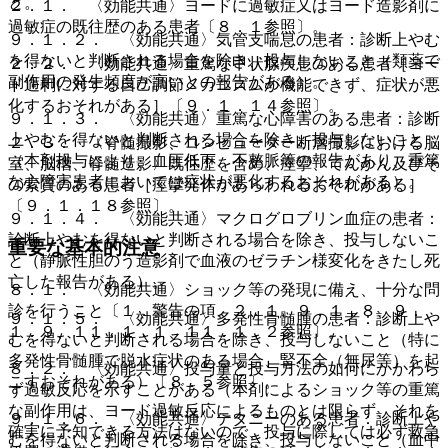
と。
２．１． 〈効能共通〉ヨードに過敏症又はヨード造影剤に
過敏症の既往歴のある患者〔８．１参照〕。
９．１．２． 〈効能共通〉気管支喘息の患者：診断上やむ
を得ないと判断される場合を除き、投与しないこと（類薬で
２．２． 〈効能共通〉重篤な甲状腺疾患のある患者［ヨー
副作用の発生頻度が高いとの報告がある）。
ド過剰に対する自己調節メカニズムが機能できず、症状が悪
化するおそれがある］〔９．１．１４参照〕。
９．１．３． 〈効能共通〉重篤な心障害のある患者：診断
上やむを得ないと判断される場合を除き、投与しないこと
２．３． 〈脊髄撮影、コンピューター断層撮影における脳
（本剤投与により、血圧低下、不整脈等の報告があり、重篤
室、脳槽、脊髄造影〉既往歴を含め、痙攣、てんかん及びそ
な心障害患者においては症状が悪化するおそれがある）。
の素質のある患者［痙攣発作があらわれるおそれがある］
〔９．１．１８参照〕。
９．１．４． 〈効能共通〉マクログロブリン血症の患者：
診断上やむを得ないと判断される場合を除き、投与しないこ
重要な基本的注意
と（静脈性胆のう造影剤で血液のゼラチン様変化をきたし死
亡した報告がある）。
８．１． 〈効能共通〉ショック等の発現に備え、十分な問
診を行うこと〔１．警告の項、２．１、９．１．８、９．
９．１．５． 〈効能共通〉多発性骨髄腫の患者：診断上や
１．９、１１．１．１、１１．１．２参照〕。
むを得ないと判断される場合を除き、投与しないこと（特に
多発性骨髄腫で脱水症状のある場合、腎不全（無尿等）を起
８．２． 〈効能共通〉投与量と投与方法の如何にかかわら
こすおそれがある）〔８．５参照〕。
ず過敏反応を示すことがある（本剤によるショック等の重篤
な副作用は、ヨード過敏反応によるものとは限らず、それを
９．１．６． 〈効能共通〉テタニーのある患者：診断上や
確実に予知できる方法はないので、投与に際しては必ず救急
むを得ないと判断される場合を除き、投与しないこと（血中