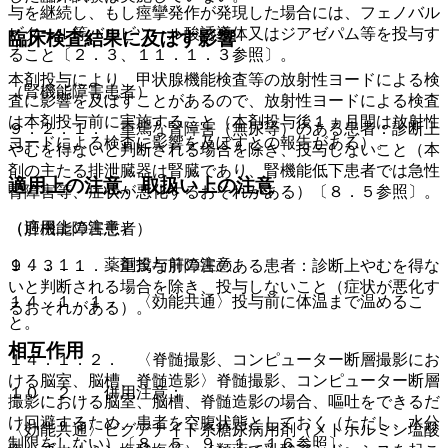
与を継続し、もし痙攣発作が発現した場合には、フェノバル
ビタール等バルビツール酸誘導体又はジアゼパム等を投与す
臨床検査結果に及ぼす影響
ること〔２．３、１１．１．３参照〕。
本剤投与により、甲状腺機能検査等の放射性ヨードによる検
（腎機能障害患者）
査に影響を及ぼすことがあるので、放射性ヨードによる検査
は本剤投与前に実施すること（本剤投与後１ヵ月間は放射性
９．２．１． 重篤な腎障害（無尿等）のある患者：診断上
ヨードによる検査に影響を及ぼすとの報告がある）。
やむを得ないと判断される場合を除き、投与しないこと（本
剤の主たる排泄臓器は腎臓であり、腎機能低下患者では急性
適用上の注意、取扱い上の注意
腎障害等、症状が悪化するおそれがある）〔８．５参照〕。
（適用上の注意）
（肝機能障害患者）
１４．１． 薬剤投与前の注意
９．３．１． 重篤な肝障害のある患者：診断上やむを得な
いと判断される場合を除き、投与しないこと（症状が悪化す
１４．１．１． 〈効能共通〉投与前に体温まで温めるこ
るおそれがある）。
と。
相互作用
１４．１．２． 〈脊髄撮影、コンピューター断層撮影にお
ける脳室、脳槽、脊髄造影〉脊髄撮影、コンピューター断層
１０．２． 併用注意：
撮影における脳室、脳槽、脊髄造影の場合、嘔吐をできるだ
け回避するため、患者を空腹状態としておく（ただし、水分
〈効能共通〉ビグアナイド系糖尿病用剤（メトホルミン塩酸
制限をしない）〔８．５、９．１．１６参照〕。