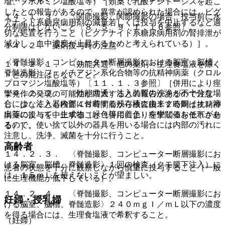
塩、ブホルミン塩酸塩等）［類薬で乳酸アシドーシスを起こ
したとの報告があるので、異常が認められた場合には、ビグ
１４．１．３． 〈関節撮影〉関節撮影の場合、投与前に水
アナイド系糖尿病用剤の減量若しくは投与を中止するなど適
分制限はしないこと〔８．５、９．１．１６参照〕。
切な処置を行うこと（ビグアナイド系糖尿病用剤の腎排泄が
減少し、血中濃度が上昇するためと考えられている）］。
１４．２． 薬剤投与時の注意
〈脊髄撮影、コンピューター断層撮影における脳室、脳槽、
１４．２．１． 〈効能共通〉他の薬剤＜生理食塩液を除く
脊髄造影〉フェノチアジン系化合物等の抗精神病薬（クロル
＞との混注はしないこと。
プロマジン塩酸塩等）〔１１．１．３参照〕［併用により痙
１４．２．２． 〈効能共通〉注入装置の洗浄が不十分な場
攣発作の発現の可能性が増大するとの報告があるので注意
合には、注入器内部に付着する残存液に由来する銅イオン溶
し、少なくとも検査４８時間前から検査後１２時間は抗精神
出等によって、生成物（緑色等に着色）を生じるおそれがあ
病薬の投与を中止すること（併用により痙攣閾値を低下させ
るので、使い捨て以外の器具を用いる場合には内部の汚れに
る）］。
注意し、洗浄、滅菌を十分に行うこと。
高齢者
１４．２．３． 〈脊髄撮影、コンピューター断層撮影にお
ける脳室、脳槽、脊髄造影〉１回の検査（クモ膜下注入）に
患者の状態を十分に観察しながら慎重に投与すること（一般
は、１５ｍＬを超えないことが望ましい。
に生理機能が低下している）。
１４．２．４． 〈脊髄撮影、コンピューター断層撮影にお
妊婦・授乳婦
ける脳室、脳槽、脊髄造影〉２４０ｍｇＩ／ｍＬ以下の濃度
を得る場合には、生理食塩液で希釈すること。
（妊婦）