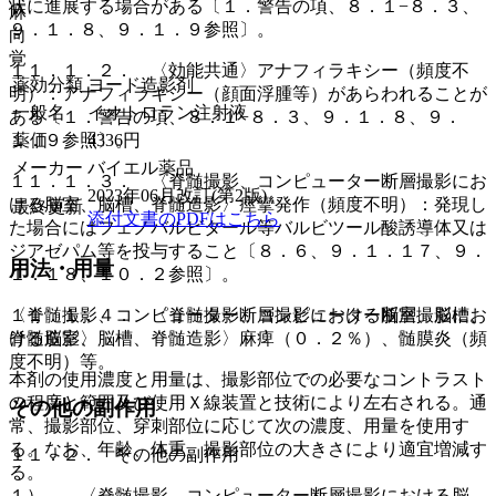
状に進展する場合がある〔１．警告の項、８．１−８．３、
麻
９．１．８、９．１．９参照〕。
向
覚
１１．１．２． 〈効能共通〉アナフィラキシー（頻度不
薬効分類
ヨード造影剤
明）：アナフィラキシー（顔面浮腫等）があらわれることが
一般名
イオトロラン注射液
ある〔１．警告の項、８．１−８．３、９．１．８、９．
１．９参照〕。
薬価
4336
円
メーカー
バイエル薬品
１１．１．３． 〈脊髄撮影、コンピューター断層撮影にお
2023年06月改訂(第2版)
ける脳室、脳槽、脊髄造影〉痙攣発作（頻度不明）：発現し
最終更新
添付文書のPDFはこちら
た場合にはフェノバルビタール等バルビツール酸誘導体又は
ジアゼパム等を投与すること〔８．６、９．１．１７、９．
用法・用量
１．１８、１０．２参照〕。
１１．１．４． 〈脊髄撮影、コンピューター断層撮影にお
〈脊髄撮影、コンピューター断層撮影における脳室、脳槽、
ける脳室、脳槽、脊髄造影〉麻痺（０．２％）、髄膜炎（頻
脊髄造影〉
度不明）等。
本剤の使用濃度と用量は、撮影部位での必要なコントラスト
の程度と範囲及び使用Ｘ線装置と技術により左右される。通
その他の副作用
常、撮影部位、穿刺部位に応じて次の濃度、用量を使用す
る。なお、年齢、体重、撮影部位の大きさにより適宜増減す
１１．２． その他の副作用
る。
１）． 〈脊髄撮影、コンピューター断層撮影における脳