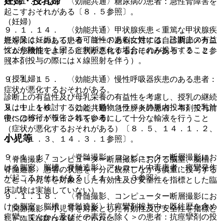
妊婦・授乳婦
９．１．１３． 〈効能共通〉糖尿病の患者：急性腎障害を
起こすおそれがある〔８．５参照〕。
（妊婦）
９．１．１４． 〈効能共通〉甲状腺疾患＜重篤な甲状腺疾
妊婦又は妊娠している可能性のある女性には、診断上の有益
患を除く＞のある患者：ヨード過剰に対する自己調節メカニ
性が危険性を上回ると判断される場合にのみ投与すること
ズムが機能できず、症状が悪化するおそれがある〔２．２参
（本剤投与の際にはＸ線照射を伴う）。
照〕。
（授乳婦）
９．１．１５． 〈効能共通〉慢性呼吸器疾患のある患者：
症状が悪化するおそれがある。
診断上の有益性及び母乳栄養の有益性を考慮し、授乳の継続
又は中止を検討すること（動物（ラット静脈内投与）で乳汁
９．１．１６． 〈効能共通〉急性膵炎の患者：本剤投与前
中への移行が報告されている）。
後にはガイドライン等を参考にして十分な輸液を行うこと
（症状が悪化するおそれがある）〔８．５、１４．１．２、
小児等
１４．１．３、１４．３．１参照〕。
９．１．１７． 〈脊髄撮影、コンピューター断層撮影にお
〈脊髄撮影、コンピューター断層撮影における脳室、脳槽、
ける脳室、脳槽、脊髄造影〉アルコール中毒患者：痙攣発作
脊髄造影〉患者の状態を十分に観察しながら慎重に投与する
が起こるおそれがある〔１１．１．３参照〕。
こと（小児等を対象とした有効性及び安全性を指標とした臨
床試験は実施していない）。
９．１．１８． 〈脊髄撮影、コンピューター断層撮影にお
ける脳室、脳槽、脊髄造影〉抗痙攣剤投与中＜既往歴を含め
〈関節撮影〉小児等を対象とした有効性及び安全性を指標と
痙攣・てんかん及びその素質を除く＞の患者：抗痙攣剤の投
した臨床試験は実施していない。