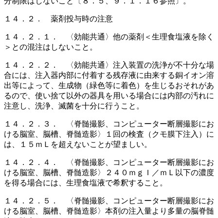
分制限はしないこと〔８．５、９．１．１６参照〕。
１４．２． 薬剤投与時の注意
１４．２．１． 〈効能共通〉他の薬剤＜生理食塩液を除く
＞との混注はしないこと。
１４．２．２． 〈効能共通〉注入装置の洗浄が不十分な場
合には、注入器内部に付着する残存液に由来する銅イオン溶
出等によって、生成物（緑色等に着色）を生じるおそれがあ
るので、使い捨て以外の器具を用いる場合には内部の汚れに
注意し、洗浄、滅菌を十分に行うこと。
１４．２．３． 〈脊髄撮影、コンピューター断層撮影にお
ける脳室、脳槽、脊髄造影〉１回の検査（クモ膜下注入）に
は、１５ｍＬを超えないことが望ましい。
１４．２．４． 〈脊髄撮影、コンピューター断層撮影にお
ける脳室、脳槽、脊髄造影〉２４０ｍｇＩ／ｍＬ以下の濃度
を得る場合には、生理食塩液で希釈すること。
１４．２．５． 〈脊髄撮影、コンピューター断層撮影にお
ける脳室、脳槽、脊髄造影〉本剤の注入量より多量の脳脊髄