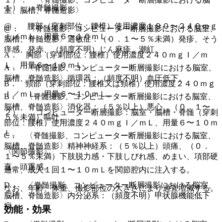
１）． 脊髄撮影：
室、脳槽、脊髄造影〉
@． 腰部（穿刺部位：腰椎）使用濃度１９０〜２４０ｍｇ
@． 〈脊髄撮影、コンピューター断層撮影における脳室、
Ｉ／ｍＬ、用量６〜１０ｍＬ。
脳槽、脊髄造影〉過敏症：（０．１〜５％未満）発疹、そう
痒感、発赤、（頻度不明）じん麻疹、潮紅。
A． 胸部（穿刺部位：腰椎）使用濃度２４０ｍｇＩ／ｍ
Ｌ、用量６〜１０ｍＬ。
A． 〈脊髄撮影、コンピューター断層撮影における脳室、
脳槽、脊髄造影〉循環器：（頻度不明）血圧低下。
B． 頸部（穿刺部位：腰椎又は頸椎）使用濃度２４０ｍｇ
Ｉ／ｍＬ、用量６〜１０ｍＬ。
B． 〈脊髄撮影、コンピューター断層撮影における脳室、
脳槽、脊髄造影〉消化器：（５％以上）悪心、（０．１〜
２）． コンピューター断層撮影：脳室・脳槽・脊髄（穿刺
５％未満）嘔吐。
部位：腰椎）使用濃度２４０ｍｇＩ／ｍＬ、用量６〜１０ｍ
Ｌ。
C． 〈脊髄撮影、コンピューター断層撮影における脳室、
脳槽、脊髄造影〉精神神経系：（５％以上）頭痛、（０．
〈関節撮影〉
１〜５％未満）下肢脱力感・下肢しびれ感、めまい、項部硬
直、頭重感。
通常、成人１回１〜１０ｍＬを関節腔内に注入する。
D． 〈脊髄撮影、コンピューター断層撮影における脳室、
なお、年齢、体重、撮影部位の大きさにより適宜増減する。
脳槽、脊髄造影〉内分泌系：（頻度不明）甲状腺機能低下
症。
効能・効果