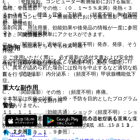
E． 〈脊髄撮影、コンピューター断層撮影における脳室、
１）． 脊髄撮影。
脳槽、脊髄造影〉その他：（０．１〜５％未満）発熱＜３
７〜３８℃＞、腰痛・背痛、下肢痛、（頻度不明）胸内苦悶
薬剤情報
２）． コンピューター断層撮影における脳室造影、脳槽造
感、熱感。
影、脊髄造影。
薬剤写真、用法用量、効能効果や後発品の情報が一度に参照
２）． 〈関節撮影〉
でき、関連情報へ簡単にアクセスができます。
３）． 関節撮影。
@． 〈関節撮影〉過敏症：（頻度不明）発赤、発疹、そう
一般名、製品名どちらでも検索可能！
副作用
痒感。
※ ご使用いただく際に、必ず最新の添付文書および安全性
次の副作用があらわれることがあるので、観察を十分に行
A． 〈関節撮影〉消化器：（頻度不明）悪心、嘔吐。
情報も併せてご確認下さい。
い、異常が認められた場合には投与を中止するなど適切な処
B． 〈関節撮影〉内分泌系：（頻度不明）甲状腺機能低下
置を行うこと。
症。
重大な副作用
C． 〈関節撮影〉その他：（頻度不明）疼痛。
※本製品は疾病の診断・治療・予防を目的としたプログラム
１１．１． 重大な副作用
警告
ではありません。
１１．１．１． 〈効能共通〉ショック（頻度不明）：ショ
ショック等の重篤な副作用があらわれることがある〔８．１
ックを起こすことがある。また、軽度の過敏症状も重篤な症
−８．３、９．１．８、９．１．９、１１．１．１、１１．
状に進展する場合がある〔１．警告の項、８．１−８．３、
１．２参照〕。
９．１．８、９．１．９参照〕。
ホーム
ノート